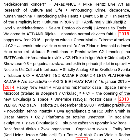
Nedekadentni koncert?
+
DekaDANCE
+
Mike Hentz: Live Art as
Research of Culture and Life
+
Announcing: Clime, decadence,
human|machine
+
Introducing Mike Hentz
+
Event O5 in C²
+
In search
of the simplicity lost
+
Urkuma in ROR v C²
+
April/ maj v Cirkulaciji 2 –
uvod v antidekadenco
+
Sejem Dostop do orodij | Access to Tools
+
2015
Welcome to ATT/AND Rijeka – abandon normal devices fair!
+
happy new fear 2016 – party on wires
+
Oscar Martin: Extreme Atractors
at C2
+
Jesenski odmevi Hrup smo mi: Dušan Zidar
+
Jesenski odmevi
Hrup smo mi: Arturas Bumšteinas
+
Predstavitev C2 tehnologij na
#MTFCentral
+
šmarnica in cvičk v C2: N’toko in Igor Vuk
+
Cirkulacija 2:
Showcase 0.3 = prigodna razstava preteklih in prihodnjih del in opravil
+
Noise is Us::Cultural Interfaces
+
Strictly Analog 3# in Svetlobna Gverila
v Tobačni & C²
+
RADART #6 :: RADAR RIZOM :: 4 LETA PLATFORME
RADAR
+
Ars ac²ustic²a -> ART’S BIRTHDAY PARTY, 16. januar 2015
+
2014
Happy New Fear!
+
Hrup smo mi: Prostor časa | Space Time
+
Microbot (Stelarc in Doepner) v Cirkulaciji²
+
C² – the opening of the
2013
new Cirkulacija 2 space
+
Smernice razvoja: Prostor časa
+
VELIKA POŽRTIJA – sobota 21. december ob 20.00
+
Arduino praktikum
= novodobni tehno intenziv
+
Dva ugrabljenca z MFRU: John Smith in
Oscar Martin
+
C2 / Platforma za totalno umetnost: Tri socialne
skulpture
+
Izjava Cirkulacije 2 – skupine začasnih uporabnikov Roga
+
Dark forest disko
+
Zvok organizma – Organizem zvoka
+
Fruity-Box
(Karl Heinz Jeron v Cirkulaciji 2)
+
Taste of Vtol/ Okus Vtola
+
Redno