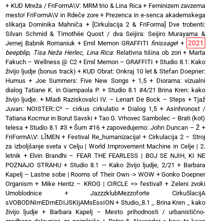
+
KUD Mreža / FriFormA\V: MRM trio & Lina Rica
+
Feminizem zavzema
mesto! FriFormA\V in Rdeče zore
+
Prezenca in e-senca akademskega
slikarja Dominika Mahniča
+
[Cirkulacija 2 & FriForma] Dve trobenti:
Silvan Schmid & Timothée Quost / dva Seijira: Seijiro Murayama &
2021
Jernej Babnik Romaniuk
+
Emil Memon GRAFFITI
finissage
!
+
beepblip, Tisa Neža Herlec, Lina Rica
: Relativna tišina ob zori
+
Marta
Fakuch – Wellness @ C2
+
Emil Memon – GRAFFITI
+
Studio 8.1: Kako
živijo ljudje (bonus track)
+
KUD Obrat: Onkraj 10 let & Stefan Doepner:
Humus
+
Joe Summers: Five New Songs
+
1,5 + Diorama: vizualni
dialog Tatiane K. in Giampaola P.
+
Studio 8.1 #4/21 Brina Kren: kako
živijo ljudje.
+
Mladi Raziskovalci IV. – Lenart De Bock – Steps
+
Tjaž
Juvan: NOISTER::C² – cirkus cirkulatio
+
Dialog 1,5 + Asinhronost /
Tatiana Kocmur in Borut Savski
+
Tao G. Vrhovec Sambolec – Brati (kot)
telesa
+
Studio 8.1 #3 + Šum #16
+
zapovedujemo: John Duncan – Ž
+
FriFormA\V: LĪMEN
+
Festival Re_humanizacija!
+
Cirkulacija 2 – Stroj
za izboljšanje sveta v Celju | World Improvement Machine in Celje | 2.
letnik
+
Elvin Brandhi – FEAR THE FEARLESS | BOJ SE NJIH, KI NE
POZNAJO STRAHU
+
Studio 8.1 — Kako živijo ljudje, 2/21
+
Barbara
Kapelj – Lastne sobe | Rooms of Their Own -> WOW
+
Gonko Doepner
Organism
+
Mike Hentz – KROG | CIRCLE => festival!
+
Zeleni zvoki
Umoblodnice
+
JazzzklubMezzoforte Cirku5lacijA
sVOBODNImEDmEDIJSKIjAMsEssION
+
Studio_8.1 _ Brina Kren _ kako
živijo ljudje
+
Barbara Kapelj – Mesto prihodnosti / urbanistično-