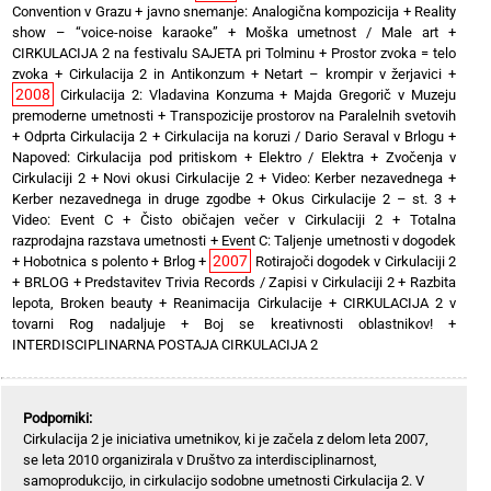
Convention v Grazu
+
javno snemanje: Analogična kompozicija
+
Reality
show – “voice-noise karaoke”
+
Moška umetnost / Male art
+
CIRKULACIJA 2 na festivalu SAJETA pri Tolminu
+
Prostor zvoka = telo
zvoka
+
Cirkulacija 2 in Antikonzum
+
Netart – krompir v žerjavici
+
2008
Cirkulacija 2: Vladavina Konzuma
+
Majda Gregorič v Muzeju
premoderne umetnosti
+
Transpozicije prostorov na Paralelnih svetovih
+
Odprta Cirkulacija 2
+
Cirkulacija na koruzi / Dario Seraval v Brlogu
+
Napoved: Cirkulacija pod pritiskom
+
Elektro / Elektra
+
Zvočenja v
Cirkulaciji 2
+
Novi okusi Cirkulacije 2
+
Video: Kerber nezavednega
+
Kerber nezavednega in druge zgodbe
+
Okus Cirkulacije 2 – st. 3
+
Video: Event C
+
Čisto običajen večer v Cirkulaciji 2
+
Totalna
razprodajna razstava umetnosti
+
Event C: Taljenje umetnosti v dogodek
2007
+
Hobotnica s polento
+
Brlog
+
Rotirajoči dogodek v Cirkulaciji 2
+
BRLOG
+
Predstavitev Trivia Records / Zapisi v Cirkulaciji 2
+
Razbita
lepota, Broken beauty
+
Reanimacija Cirkulacije
+
CIRKULACIJA 2 v
tovarni Rog nadaljuje
+
Boj se kreativnosti oblastnikov!
+
INTERDISCIPLINARNA POSTAJA CIRKULACIJA 2
Podporniki:
Cirkulacija 2 je iniciativa umetnikov, ki je začela z delom leta 2007,
se leta 2010 organizirala v Društvo za interdisciplinarnost,
samoprodukcijo, in cirkulacijo sodobne umetnosti Cirkulacija 2. V