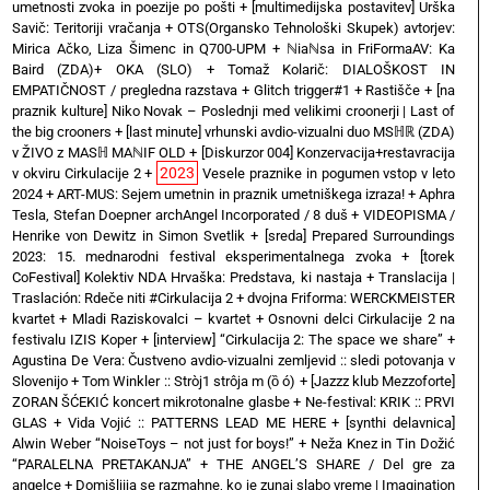
umetnosti zvoka in poezije po pošti
+
[multimedijska postavitev] Urška
Savič: Teritoriji vračanja
+
OTS(Organsko Tehnološki Skupek) avtorjev:
Mirica Ačko, Liza Šimenc in Q700-UPM
+
ℕiaℕsa in FriFormaAV: Ka
Baird (ZDA)+ OKA (SLO)
+
Tomaž Kolarič: DIALOŠKOST IN
EMPATIČNOST / pregledna razstava
+
Glitch trigger#1
+
Rastišče
+
[na
praznik kulture] Niko Novak – Poslednji med velikimi croonerji | Last of
the big crooners
+
[last minute] vrhunski avdio-vizualni duo MSℍℝ (ZDA)
v ŽIVO z MASℍ MAℕIF OLD
+
[Diskurzor 004] Konzervacija+restavracija
2023
v okviru Cirkulacije 2
+
Vesele praznike in pogumen vstop v leto
2024
+
ART-MUS: Sejem umetnin in praznik umetniškega izraza!
+
Aphra
Tesla, Stefan Doepner archAngel Incorporated / 8 duš
+
VIDEOPISMA /
Henrike von Dewitz in Simon Svetlik
+
[sreda] Prepared Surroundings
2023: 15. mednarodni festival eksperimentalnega zvoka
+
[torek
CoFestival] Kolektiv NDA Hrvaška: Predstava, ki nastaja
+
Translacija |
Traslación: Rdeče niti #Cirkulacija 2
+
dvojna Friforma: WERCKMEISTER
kvartet + Mladi Raziskovalci – kvartet
+
Osnovni delci Cirkulacije 2 na
festivalu IZIS Koper
+
[interview] “Cirkulacija 2: The space we share”
+
Agustina De Vera: Čustveno avdio-vizualni zemljevid :: sledi potovanja v
Slovenijo
+
Tom Winkler :: Stròj1 strôja m (ȍ ó)
+
[Jazzz klub Mezzoforte]
ZORAN ŠĆEKIĆ koncert mikrotonalne glasbe
+
Ne-festival: KRIK :: PRVI
GLAS
+
Vida Vojić :: PATTERNS LEAD ME HERE
+
[synthi delavnica]
Alwin Weber “NoiseToys – not just for boys!”
+
Neža Knez in Tin Dožić
“PARALELNA PRETAKANJA”
+
THE ANGEL’S SHARE / Del gre za
angelce
+
Domišljija se razmahne, ko je zunaj slabo vreme | Imagination