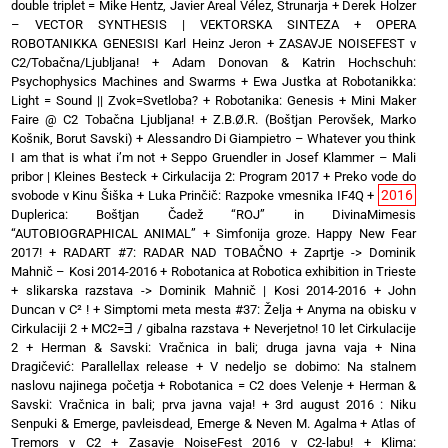
double triplet = Mike Hentz, Javier Areal Vélez, Strunarja
+
Derek Holzer
– VECTOR SYNTHESIS | VEKTORSKA SINTEZA
+
OPERA
ROBOTANIKKA GENESISI Karl Heinz Jeron
+
ZASAVJE NOISEFEST v
C2/Tobačna/Ljubljana!
+
Adam Donovan & Katrin Hochschuh:
Psychophysics Machines and Swarms
+
Ewa Justka at Robotanikka:
Light = Sound || Zvok=Svetloba?
+
Robotanika: Genesis
+
Mini Maker
Faire @ C2 Tobačna Ljubljana!
+
Z.B.Ø.R. (Boštjan Perovšek, Marko
Košnik, Borut Savski)
+
Alessandro Di Giampietro – Whatever you think
I am that is what i’m not
+
Seppo Gruendler in Josef Klammer – Mali
pribor | Kleines Besteck
+
Cirkulacija 2: Program 2017
+
Preko vode do
2016
svobode v Kinu Šiška
+
Luka Prinčič: Razpoke vmesnika IF4Q
+
Duplerica: Boštjan Čadež “ROJ” in DivinaMimesis
“AUTOBIOGRAPHICAL ANIMAL”
+
Simfonija groze. Happy New Fear
2017!
+
RADART #7: RADAR NAD TOBAČNO
+
Zaprtje -> Dominik
Mahnič – Kosi 2014-2016
+
Robotanica at Robotica exhibition in Trieste
+
slikarska razstava -> Dominik Mahnič | Kosi 2014-2016
+
John
Duncan v C² !
+
Simptomi meta mesta #37: Želja
+
Anyma na obisku v
Cirkulaciji 2
+
MC2=Ǝ / gibalna razstava
+
Neverjetno! 10 let Cirkulacije
2
+
Herman & Savski: Vračnica in bali; druga javna vaja
+
Nina
Dragičević: Parallellax release
+
V nedeljo se dobimo: Na stalnem
naslovu najinega početja
+
Robotanica = C2 does Velenje
+
Herman &
Savski: Vračnica in bali; prva javna vaja!
+
3rd august 2016 : Niku
Senpuki & Emerge, pavleisdead, Emerge & Neven M. Agalma
+
Atlas of
Tremors v C2
+
Zasavje NoiseFest 2016 v C2-labu!
+
Klima: