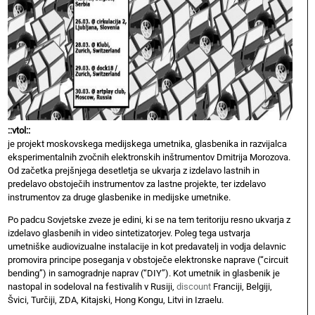
::vtol::
je projekt moskovskega medijskega umetnika, glasbenika in razvijalca
eksperimentalnih zvočnih elektronskih inštrumentov Dmitrija Morozova.
Od začetka prejšnjega desetletja se ukvarja z izdelavo lastnih in
predelavo obstoječih instrumentov za lastne projekte, ter izdelavo
instrumentov za druge glasbenike in medijske umetnike.
Po padcu Sovjetske zveze je edini, ki se na tem teritoriju resno ukvarja z
izdelavo glasbenih in video sintetizatorjev. Poleg tega ustvarja
umetniške audiovizualne instalacije in kot predavatelj in vodja delavnic
promovira principe poseganja v obstoječe elektronske naprave (“circuit
bending”) in samogradnje naprav (“DIY”). Kot umetnik in glasbenik je
nastopal in sodeloval na festivalih v Rusiji,
discount
Franciji, Belgiji,
Švici, Turčiji, ZDA, Kitajski, Hong Kongu, Litvi in Izraelu.