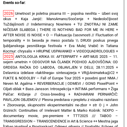
Events so-far:
2026
Umetnost je poletna pisarna III – popolna nevihta – izberi svoj
okus
+
Kaja Janjić: ManoAmano/Soočenje
+
Nedeoločljivost
TuZdajšnosti // Indeterminacy NowHere
+
TU ZNOTRAJ NI ZAME
NIČESAR SLABEGA | THERE IS NOTHING BAD FOR ME IN HERE
+
AFTER NOISE IS NOISE
+
O — Fluktuacija časovnosti // Fluctuation of
temporality
+
In beseda je meso postala \\ DRUGI poskus prvega
ljubljanskega pesniškega festivala
+
Eva Mulej Vrabič in Tatiana
Kocmur: chrysalis
+
HRUPNE USPAVANKE!
+
VIDEOQUADROLOGUES
+
2025
ANTOLOGIJA KRIKA III: AFTERPARTY
+
ART-MUS 2025 – 11.
sejem umetnin
+
ODGOVOR NA ČLANEK PODHOD AJDOVŠČINA: OD
GRDEGA RAČKA DO LABODA, OBJAVLJEN V DELU, 28.11.2025
+
Delavnica izdelave »taktilnega« sintesajzerja
+
VR@Animateka@C2
+
FUKTE & NODOLBY — Fall of Europe Tour 2025 + posebni gost NMA /
Neven M. Agalma
+
REVERBERACIJE | ODMEVI / GONG PixxelPoint
+
Ciljati oblak
+
Bass Jansson: Introspekcija
+
INTIMA performans
+
Žiga
Palčar: Križanje // Cross-breeding
+
RADHARANI PERNARČIČ:
PAVILJON OBJEMOV // Plesna predstava v prepletu z vizualno razstavo
+
Zborovanje, skupnostni eksperimentalni ne-zbor
+
str O j
+
John
Grzinich: Continuities of Irrelevant Matter & Marko Košnik: hEXPO –
documentary movie, pre-premiere
+
TTT2025 /// TABOO –
TRANSGRESSION – TRANSCENDENCE in Art & Science ++ Mestna jaga
[Urban Hunting]
+
Prostorskost: Odmevi gibanja // Spatiality: Echoes of