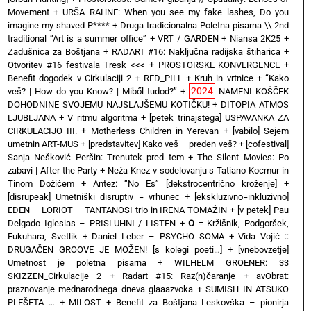
Movement
+
URŠA RAHNE: When you see my fake lashes, Do you
imagine my shaved P****
+
Druga tradicionalna Poletna pisarna \\ 2nd
traditional “Art is a summer office”
+
VRT / GARDEN
+
Niansa 2K25
+
Zadušnica za Boštjana
+
RADART #16: Naključna radijska štiharica
+
Otvoritev #16 festivala Tresk <<<
+
PROSTORSKE KONVERGENCE
+
Benefit dogodek v Cirkulaciji 2
+
RED_PILL
+
Kruh in vrtnice
+
“Kako
2024
veš? | How do you Know? | Miből tudod?”
+
NAMENI KOŠČEK
DOHODNINE SVOJEMU NAJSLAJŠEMU KOTIČKU!
+
DITOPIA ATMOS
LJUBLJANA
+
V ritmu algoritma
+
[petek trinajstega] USPAVANKA ZA
CIRKULACIJO III. + Motherless Children in Yerevan
+
[vabilo] Sejem
umetnin ART-MUS
+
[predstavitev] Kako veš – preden veš?
+
[cofestival]
Sanja Nešković Peršin: Trenutek pred tem
+
The Silent Movies: Po
zabavi | After the Party
+
Neža Knez v sodelovanju s Tatiano Kocmur in
Tinom Dožićem
+
Antez: “No Es” [dekstrocentrično kroženje]
+
[disrupeak] Umetniški disruptiv = vrhunec
+
[ekskluzivno=inkluzivno]
EDEN – LORIOT – TANTANOSI trio in IRENA TOMAŽIN
+
[v petek] Pau
Delgado Iglesias – PRISLUHNI / LISTEN
+
O
= Kržišnik, Podgoršek,
Fukuhara, Svetlik
+
Daniel Leber – PSYCHO SOMA
+
Vida Vojić ::
DRUGAČEN GROOVE JE MOŽEN! [s kolegi poeti…]
+
[vnebovzetje]
Umetnost je poletna pisarna
+
WILHELM GROENER: 33
SKIZZEN_Cirkulacije 2
+
Radart #15: Raz(n)čaranje
+
avObrat:
praznovanje mednarodnega dneva glaaazvoka
+
SUMISH IN ATSUKO
PLEŠETA …
+
MILOST
+
Benefit za Boštjana Leskovška – pionirja