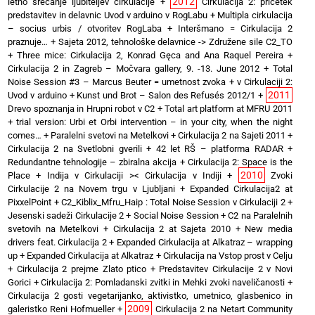
2012
letno srečanje ljubiteljev cirkulacije
+
Cirkulacija 2: pričetek
predstavitev in delavnic Uvod v arduino v RogLabu
+
Multipla cirkulacija
– socius urbis / otvoritev RogLaba
+
Interšmano = Cirkulacija 2
praznuje…
+
Sajeta 2012, tehnološke delavnice -> Združene sile C2_TO
+
Three mice: Cirkulacija 2, Konrad Gęca and Ana Raquel Pereira
+
Cirkulacija 2 in Zagreb – Močvara gallery, 9. -13. June 2012
+
Total
Noise Session #3 – Marcus Beuter = umetnost zvoka
+
v Cirkulaciji 2:
2011
Uvod v arduino
+
Kunst und Brot – Salon des Refusés 2012/1
+
Drevo spoznanja in Hrupni robot v C2
+
Total art platform at MFRU 2011
+
trial version: Urbi et Orbi intervention – in your city, when the night
comes…
+
Paralelni svetovi na Metelkovi
+
Cirkulacija 2 na Sajeti 2011
+
Cirkulacija 2 na Svetlobni gverili
+
42 let RŠ – platforma RADAR
+
Redundantne tehnologije – zbiralna akcija
+
Cirkulacija 2: Space is the
2010
Place
+
Indija v Cirkulaciji >< Cirkulacija v Indiji
+
Zvoki
Cirkulacije 2 na Novem trgu v Ljubljani
+
Expanded Cirkulacija2 at
PixxelPoint
+
C2_Kiblix_Mfru_Haip : Total Noise Session v Cirkulaciji 2
+
Jesenski sadeži Cirkulacije 2
+
Social Noise Session
+
C2 na Paralelnih
svetovih na Metelkovi
+
Cirkulacija 2 at Sajeta 2010
+
New media
drivers feat. Cirkulacija 2
+
Expanded Cirkulacija at Alkatraz – wrapping
up
+
Expanded Cirkulacija at Alkatraz
+
Cirkulacija na Vstop prost v Celju
+
Cirkulacija 2 prejme Zlato ptico
+
Predstavitev Cirkulacije 2 v Novi
Gorici
+
Cirkulacija 2: Pomladanski zvitki in Mehki zvoki naveličanosti
+
Cirkulacija 2 gosti vegetarijanko, aktivistko, umetnico, glasbenico in
2009
galeristko Reni Hofmueller
+
Cirkulacija 2 na Netart Community