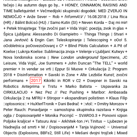
tečejo | As autumn days go by…
+
HONEY, CINNAMON, RAISINS AND
TIME balletquintet
+
Večmedijski skupinski dogodek: MED ZVERJO IN
NEMOČJO
+
Anže Sever – Rob
+
friformA\V
/ 16.08.2018 / Lina Rica
(HR) / Bálint Bolcsó (HU) / Samo Kutin (SI)
+
Neven Korda – Daj mi mir!
+
Petek trinajstega: Trije zvočni pari
+
Vida Vojić: poezija, zvok in glas
+
Špica Ljubljana: Alessandro Di Giampietro – Thinga Things | Stvari
+
Jana Jevtović & Engin Can: Teleskopiranje | Telescoping
+
oOo! 5.
oOobletnica poOovezoOovanj v C²
+
Blind Pilots Calculation
+
A Pit of
Koelse | Luknja Koelse: Sublimacija znoja
+
Velenje v Ljubljani: Kutwyv
+
Nova londonska scena |
New London underground
Specimens, JC
Leisure, Vida Vojić, Joe Summers
+
John Duncan “The TELL” = world
premier
+
In vendar se vrti | Eppur Si Muove
+
Cirkulacija 2: Program
2018
+
Disinformation + Savski in Zone
+
Alte Lezbiše Kunst; zvočni
2017
performans
+
Kikiriki in ROR v C2
+
Doepner in Savski na
Robotics Anteprima v Trstu
+
Marko Batista – Uspavanka za
CIRKULACIJO
+
Nez Pez // Pez Pushing
+
Maribor: Ambasada
Cirkulacija 2 na MFRU
+
Stiropor = ekspandirani polistiren
+
Klaus Filip
::optosonics::
+
HuXterlTronik = Dani Bedrač + ::vtol:: = Dmitry Morozov
+
Peter Rauch: Ponavljanje – samostojna skupinska razstava
+
Knjiga
oglja / DopisovanjeM
+
Monika Pocrnjić – SVAROG.3
+
Ponovni vzpon
Poljske kraljice!
+
Tatsuru Arai – Arkhitek-ton /+\ Tinitus – Ljubezen je
hladnejša od smrti
+
M / DopisovanjeM
+
Tanja Vujinović – Universal
Objects (Explosions, BBFs2, Still Life)
+
Mešani dvojni trojček | Mixed