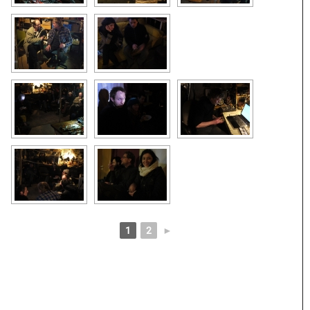
1
2
►