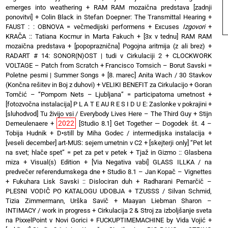
emerges into weathering
+
RAM RAM mozaična predstava [zadnji
ponovitvi]
+
Colin Black in Stefan Doepner: The Transmittal Hearing
+
FAUST : : OBNOVA = večmedijski performens
+
Excuses
Izgovori
+
KRAČA :: Tatiana Kocmur in Marta Fakuch
+
[3x v tednu] RAM RAM
mozaična predstava
+
[popopraznična] Pogojna aritmija (z ali brez)
+
RADART # 14: SONOR(N)OST | tudi v Cirkulaciji 2
+
CLOCKWORK
VOLTAGE – Patch from Scratch
+
Francisco Tomsich – Borut Savski =
Poletne pesmi | Summer Songs
+
[8. marec] Anita Wach / 30 Stavkov
(Končna rešitev in Boj z duhovi)
+
VELIKI BENEFIT za Cirkulacijo
+
Goran
Tomčić – “Pompom Nets – Ljubljana” = participatorna umetnost
+
[fotozvočna instalacija] P L A T E AU R E S I D U E: Zaslonke v pokrajini
+
[sluhodvod] Tu živijo vsi / Everybody Lives Here – The Third Guy + Stijn
2022
Demeulenaere
+
[Studio 8.1] Get Together — Dogodek št. 4 –
Tobija Hudnik
+
D•still by Miha Godec / intermedijska instalacija
+
[veseli december] art-MUS: sejem umetnin v C2
+
[skejterji only] “Pet let
na svet; hlače spet” = pet za pet v petek
+
Tjaž in Gizmo :: Glasbena
miza + Visual(s) Edition
+
[Via Negativa vabi] GLASS ILLKA / na
predvečer referendumskega dne
+
Studio 8.1 – Jan Kopač – Vignettes
+
Fukuhara Lisk Savski :: Dislociran duh
+
Radharani Pernarčič –
PLESNI VODIČ PO KATALOGU UDOBJA
+
TZUSSS / Silvan Schmid,
Tizia Zimmermann, Urška Savič
+
Maayan Liebman Sharon –
INTIMACY / work in progress
+
Cirkulacija 2 & Stroj za izboljšanje sveta
na PixxelPoint v Novi Gorici
+
FUCKUPTIMEMACHINE by Vida Vojić
+