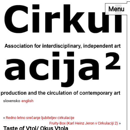
Menu
slovensko
english
«
Redno letno srečanje ljubiteljev cirkulacije
Fruity-Box (Karl Heinz Jeron v Cirkulaciji 2)
»
Taste of Vtol/ Okus Vtola