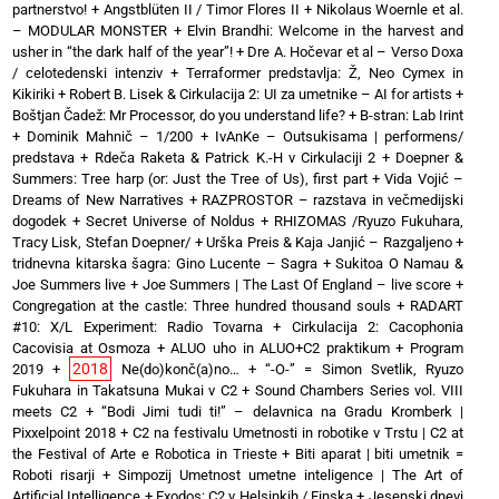
partnerstvo!
+
Angstblüten II / Timor Flores II
+
Nikolaus Woernle et al.
– MODULAR MONSTER
+
Elvin Brandhi: Welcome in the harvest and
usher in “the dark half of the year”!
+
Dre A. Hočevar et al – Verso Doxa
/ celotedenski intenziv
+
Terraformer predstavlja: Ž, Neo Cymex in
Kikiriki
+
Robert B. Lisek & Cirkulacija 2: UI za umetnike – AI for artists
+
Boštjan Čadež: Mr Processor, do you understand life?
+
B-stran: Lab Irint
+
Dominik Mahnič – 1/200
+
IvAnKe – Outsukisama | performens/
predstava
+
Rdeča Raketa & Patrick K.-H v Cirkulaciji 2
+
Doepner &
Summers: Tree harp (or: Just the Tree of Us), first part
+
Vida Vojić –
Dreams of New Narratives
+
RAZPROSTOR – razstava in večmedijski
dogodek
+
Secret Universe of Noldus
+
RHIZOMAS /Ryuzo Fukuhara,
Tracy Lisk, Stefan Doepner/
+
Urška Preis & Kaja Janjić – Razgaljeno
+
tridnevna kitarska šagra: Gino Lucente – Sagra
+
Sukitoa O Namau &
Joe Summers live
+
Joe Summers | The Last Of England – live score
+
Congregation at the castle: Three hundred thousand souls
+
RADART
#10: X/L Experiment: Radio Tovarna
+
Cirkulacija 2: Cacophonia
Cacovisia at Osmoza
+
ALUO uho in ALUO+C2 praktikum
+
Program
2018
2019
+
Ne(do)konč(a)no…
+
“-O-” = Simon Svetlik, Ryuzo
Fukuhara in Takatsuna Mukai v C2
+
Sound Chambers Series vol. VIII
meets C2
+
“Bodi Jimi tudi ti!” – delavnica na Gradu Kromberk |
Pixxelpoint 2018
+
C2 na festivalu Umetnosti in robotike v Trstu | C2 at
the Festival of Arte e Robotica in Trieste
+
Biti aparat | biti umetnik =
Roboti risarji
+
Simpozij Umetnost umetne inteligence | The Art of
Artificial Intelligence
+
Exodos: C2 v Helsinkih / Finska
+
Jesenski dnevi