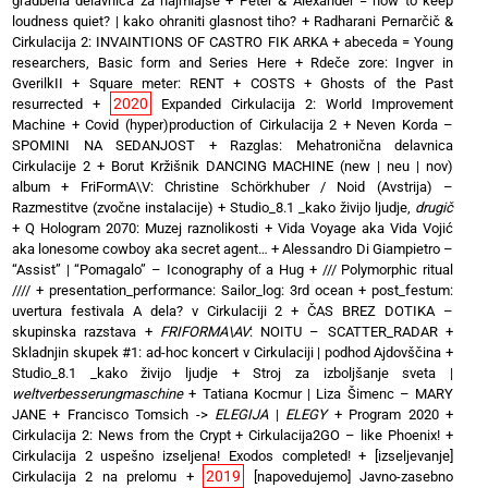
gradbena delavnica za najmlajše
+
Peter & Alexander = how to keep
loudness quiet? | kako ohraniti glasnost tiho?
+
Radharani Pernarčič &
Cirkulacija 2: INVAINTIONS OF CASTRO FIK ARKA
+
abeceda = Young
researchers, Basic form and Series Here
+
Rdeče zore: Ingver in
GverilkII
+
Square meter: RENT + COSTS
+
Ghosts of the Past
2020
resurrected
+
Expanded Cirkulacija 2: World Improvement
Machine
+
Covid (hyper)production of Cirkulacija 2
+
Neven Korda –
SPOMINI NA SEDANJOST
+
Razglas: Mehatronična delavnica
Cirkulacije 2
+
Borut Kržišnik DANCING MACHINE (new | neu | nov)
album
+
FriFormA\V: Christine Schörkhuber / Noid (Avstrija) –
Razmestitve (zvočne instalacije)
+
Studio_8.1 _kako živijo ljudje,
drugič
+
Q Hologram 2070: Muzej raznolikosti
+
Vida Voyage aka Vida Vojić
aka lonesome cowboy aka secret agent…
+
Alessandro Di Giampietro –
“Assist” | “Pomagalo” – Iconography of a Hug
+
/// Polymorphic ritual
////
+
presentation_performance: Sailor_log: 3rd ocean
+
post_festum:
uvertura festivala A dela? v Cirkulaciji 2
+
ČAS BREZ DOTIKA –
skupinska razstava
+
FRIFORMA\AV
: NOITU – SCATTER_RADAR
+
Skladnjin skupek #1: ad-hoc koncert v Cirkulaciji | podhod Ajdovščina
+
Studio_8.1 _kako živijo ljudje
+
Stroj za izboljšanje sveta |
weltverbesserungmaschine
+
Tatiana Kocmur | Liza Šimenc – MARY
JANE
+
Francisco Tomsich ->
ELEGIJA
|
ELEGY
+
Program 2020
+
Cirkulacija 2: News from the Crypt
+
Cirkulacija2GO – like Phoenix!
+
Cirkulacija 2 uspešno izseljena! Exodos completed!
+
[izseljevanje]
2019
Cirkulacija 2 na prelomu
+
[napovedujemo] Javno-zasebno