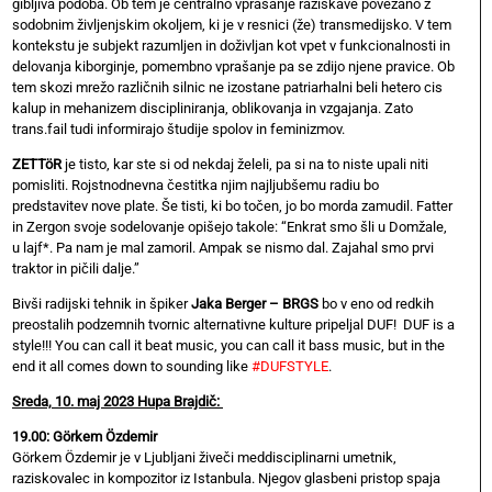
gibljiva podoba. Ob tem je centralno vprašanje raziskave povezano z
sodobnim življenjskim okoljem, ki je v resnici (že) transmedijsko. V tem
kontekstu je subjekt razumljen in doživljan kot vpet v funkcionalnosti in
delovanja kiborginje, pomembno vprašanje pa se zdijo njene pravice. Ob
tem skozi mrežo različnih silnic ne izostane patriarhalni beli hetero cis
kalup in mehanizem discipliniranja, oblikovanja in vzgajanja. Zato
trans.fail tudi informirajo študije spolov in feminizmov.
ZETTöR
je tisto, kar ste si od nekdaj želeli, pa si na to niste upali niti
pomisliti. Rojstnodnevna čestitka njim najljubšemu radiu bo
predstavitev nove plate. Še tisti, ki bo točen, jo bo morda zamudil. Fatter
in Zergon svoje sodelovanje opišejo takole: “Enkrat smo šli u Domžale,
u lajf*. Pa nam je mal zamoril. Ampak se nismo dal. Zajahal smo prvi
traktor in pičili dalje.”
Bivši radijski tehnik in špiker
Jaka Berger – BRGS
bo v eno od redkih
preostalih podzemnih tvornic alternativne kulture pripeljal DUF! DUF is a
style!!! You can call it beat music, you can call it bass music, but in the
end it all comes down to sounding like
#DUFSTYLE
.
Sreda, 10. maj 2023 Hupa Brajdič:
19.00: Görkem Özdemir
Görkem Özdemir je v Ljubljani živeči meddisciplinarni umetnik,
raziskovalec in kompozitor iz Istanbula. Njegov glasbeni pristop spaja