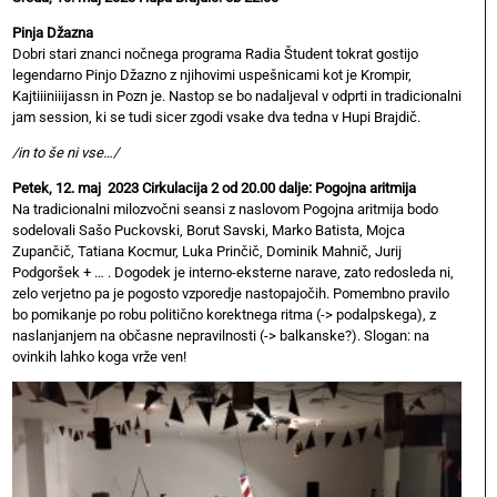
Pinja Džazna
Dobri stari znanci nočnega programa Radia Študent tokrat gostijo
legendarno Pinjo Džazno z njihovimi uspešnicami kot je Krompir,
Kajtiiiniiijassn in Pozn je. Nastop se bo nadaljeval v odprti in tradicionalni
jam session, ki se tudi sicer zgodi vsake dva tedna v Hupi Brajdič.
/in to še ni vse…/
Petek, 12. maj 2023 Cirkulacija 2 od 20.00 dalje: Pogojna aritmija
Na tradicionalni milozvočni seansi z naslovom Pogojna aritmija bodo
sodelovali Sašo Puckovski, Borut Savski, Marko Batista, Mojca
Zupančič, Tatiana Kocmur, Luka Prinčič, Dominik Mahnič, Jurij
Podgoršek + … . Dogodek je interno-eksterne narave, zato redosleda ni,
zelo verjetno pa je pogosto vzporedje nastopajočih. Pomembno pravilo
bo pomikanje po robu politično korektnega ritma (-> podalpskega), z
naslanjanjem na občasne nepravilnosti (-> balkanske?). Slogan: na
ovinkih lahko koga vrže ven!