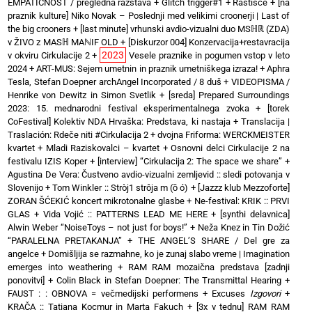
EMPATIČNOST / pregledna razstava
+
Glitch trigger#1
+
Rastišče
+
[na
praznik kulture] Niko Novak – Poslednji med velikimi croonerji | Last of
the big crooners
+
[last minute] vrhunski avdio-vizualni duo MSℍℝ (ZDA)
v ŽIVO z MASℍ MAℕIF OLD
+
[Diskurzor 004] Konzervacija+restavracija
2023
v okviru Cirkulacije 2
+
Vesele praznike in pogumen vstop v leto
2024
+
ART-MUS: Sejem umetnin in praznik umetniškega izraza!
+
Aphra
Tesla, Stefan Doepner archAngel Incorporated / 8 duš
+
VIDEOPISMA /
Henrike von Dewitz in Simon Svetlik
+
[sreda] Prepared Surroundings
2023: 15. mednarodni festival eksperimentalnega zvoka
+
[torek
CoFestival] Kolektiv NDA Hrvaška: Predstava, ki nastaja
+
Translacija |
Traslación: Rdeče niti #Cirkulacija 2
+
dvojna Friforma: WERCKMEISTER
kvartet + Mladi Raziskovalci – kvartet
+
Osnovni delci Cirkulacije 2 na
festivalu IZIS Koper
+
[interview] “Cirkulacija 2: The space we share”
+
Agustina De Vera: Čustveno avdio-vizualni zemljevid :: sledi potovanja v
Slovenijo
+
Tom Winkler :: Stròj1 strôja m (ȍ ó)
+
[Jazzz klub Mezzoforte]
ZORAN ŠĆEKIĆ koncert mikrotonalne glasbe
+
Ne-festival: KRIK :: PRVI
GLAS
+
Vida Vojić :: PATTERNS LEAD ME HERE
+
[synthi delavnica]
Alwin Weber “NoiseToys – not just for boys!”
+
Neža Knez in Tin Dožić
“PARALELNA PRETAKANJA”
+
THE ANGEL’S SHARE / Del gre za
angelce
+
Domišljija se razmahne, ko je zunaj slabo vreme | Imagination
emerges into weathering
+
RAM RAM mozaična predstava [zadnji
ponovitvi]
+
Colin Black in Stefan Doepner: The Transmittal Hearing
+
FAUST : : OBNOVA = večmedijski performens
+
Excuses
Izgovori
+
KRAČA :: Tatiana Kocmur in Marta Fakuch
+
[3x v tednu] RAM RAM