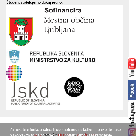
Študent sodelujemo dokaj redno.
Za nekatere funkcionalnosti uporabljamo piškotke -
preverite naše
RSS
| pwrd by
Ljudmila
&
WordPress
piškotke
- za to pa po direktivi EU potrebujemo vaše privoljenje.