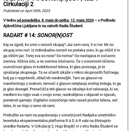
Cirkulaciji 2
Published on April 30th, 2023
V tednu
od ponedeljka, 8. maja do petka, 12. maja 2023
– v Podhodu
Ajdovščina Ljubljana in na valovih Radia Študent:
RADART # 14:
SONOR(N)OST
Kaj se zgodi, ko smo v norosti skupaj? Jaz sem nora, ti si nor. Mi vsi
skupaj smo nori. Iz individualne norosti se pretaka zven, ki ga slišiš ti in
ga slišim jaz. Torej sva so-nora? So-noriva? So-nastajava in sočasno
zveniva. Slišiva isto, a ne zveniva istočasno. Če v sonornosti iščemo
sozvočnost glasu in kolektivnost telesa, ki glas proizvaja, je to
vprašanje skupnega. Ta se včasih izkaže v mikro skupnostih fizičnega,
bolj pa v razpršenih, oblačnih medmrežjih. Tam se glasovi ne
manifestirajo z zvokom, temveč z glasovi relejtanja znotraj tistega, ki ga
je glas dosegel. Presečišča teh glasov se izkažejo kot valovanja, ki se,
medtem ko rojijo vsak v svojo smer, razdrobljena v objavah in izjavah,
ponekod ujamejo. Digitalno sozvočenje nato naseli prostor telesa, več
teles, ki se trejo z ramo ob rami.
Pridružite se nam na popotovanju v sonor(n)ost! Radijska umetniško-
teoretska eksperimentalna platforma R A D A R vabi na štirinajsto
izvedbo Radarta. V Cirkulaciji 2, Hupi Brajdič in v etru Radia Študent se