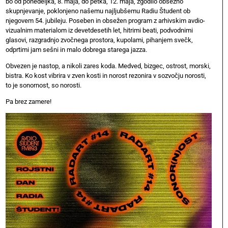
bo od ponedeljka, 8. maja, do petka, 12. maja, zgodilo obsežno
skupnjevanje, poklonjeno našemu najljubšemu Radiu Študent ob
njegovem 54. jubileju. Poseben in obsežen program z arhivskim avdio-
vizualnim materialom iz devetdesetih let, hitrimi beati, podvodnimi
glasovi, razgradnjo zvočnega prostora, kupolami, pihanjem svečk,
odprtimi jam sešni in malo dobrega starega jazza.
Obvezen je nastop, a nikoli zares koda. Medved, bizgec, ostrost, morski,
bistra. Ko kost vibrira v zven kosti in norost rezonira v sozvočju norosti,
to je sonornost, so norosti.
Pa brez zamere!