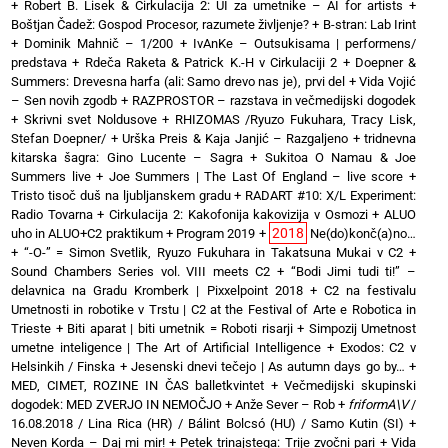
+
Robert B. Lisek & Cirkulacija 2: UI za umetnike – AI for artists
+
Boštjan Čadež: Gospod Procesor, razumete življenje?
+
B-stran: Lab Irint
+
Dominik Mahnič – 1/200
+
IvAnKe – Outsukisama | performens/
predstava
+
Rdeča Raketa & Patrick K.-H v Cirkulaciji 2
+
Doepner &
Summers: Drevesna harfa (ali: Samo drevo nas je), prvi del
+
Vida Vojić
– Sen novih zgodb
+
RAZPROSTOR – razstava in večmedijski dogodek
+
Skrivni svet Noldusove
+
RHIZOMAS /Ryuzo Fukuhara, Tracy Lisk,
Stefan Doepner/
+
Urška Preis & Kaja Janjić – Razgaljeno
+
tridnevna
kitarska šagra: Gino Lucente – Sagra
+
Sukitoa O Namau & Joe
Summers live
+
Joe Summers | The Last Of England – live score
+
Tristo tisoč duš na ljubljanskem gradu
+
RADART #10: X/L Experiment:
Radio Tovarna
+
Cirkulacija 2: Kakofonija kakovizija v Osmozi
+
ALUO
2018
uho in ALUO+C2 praktikum
+
Program 2019
+
Ne(do)konč(a)no…
+
“-O-” = Simon Svetlik, Ryuzo Fukuhara in Takatsuna Mukai v C2
+
Sound Chambers Series vol. VIII meets C2
+
“Bodi Jimi tudi ti!” –
delavnica na Gradu Kromberk | Pixxelpoint 2018
+
C2 na festivalu
Umetnosti in robotike v Trstu | C2 at the Festival of Arte e Robotica in
Trieste
+
Biti aparat | biti umetnik = Roboti risarji
+
Simpozij Umetnost
umetne inteligence | The Art of Artificial Intelligence
+
Exodos: C2 v
Helsinkih / Finska
+
Jesenski dnevi tečejo | As autumn days go by…
+
MED, CIMET, ROZINE IN ČAS balletkvintet
+
Večmedijski skupinski
dogodek: MED ZVERJO IN NEMOČJO
+
Anže Sever – Rob
+
friformA\V
/
16.08.2018 / Lina Rica (HR) / Bálint Bolcsó (HU) / Samo Kutin (SI)
+
Neven Korda – Daj mi mir!
+
Petek trinajstega: Trije zvočni pari
+
Vida