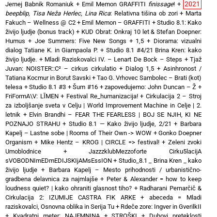
2021
Jernej Babnik Romaniuk
+
Emil Memon GRAFFITI
finissage
!
+
beepblip, Tisa Neža Herlec, Lina Rica
: Relativna tišina ob zori
+
Marta
Fakuch – Wellness @ C2
+
Emil Memon – GRAFFITI
+
Studio 8.1: Kako
živijo ljudje (bonus track)
+
KUD Obrat: Onkraj 10 let & Stefan Doepner:
Humus
+
Joe Summers: Five New Songs
+
1,5 + Diorama: vizualni
dialog Tatiane K. in Giampaola P.
+
Studio 8.1 #4/21 Brina Kren: kako
živijo ljudje.
+
Mladi Raziskovalci IV. – Lenart De Bock – Steps
+
Tjaž
Juvan: NOISTER::C² – cirkus cirkulatio
+
Dialog 1,5 + Asinhronost /
Tatiana Kocmur in Borut Savski
+
Tao G. Vrhovec Sambolec – Brati (kot)
telesa
+
Studio 8.1 #3 + Šum #16
+
zapovedujemo: John Duncan – Ž
+
FriFormA\V: LĪMEN
+
Festival Re_humanizacija!
+
Cirkulacija 2 – Stroj
za izboljšanje sveta v Celju | World Improvement Machine in Celje | 2.
letnik
+
Elvin Brandhi – FEAR THE FEARLESS | BOJ SE NJIH, KI NE
POZNAJO STRAHU
+
Studio 8.1 — Kako živijo ljudje, 2/21
+
Barbara
Kapelj – Lastne sobe | Rooms of Their Own -> WOW
+
Gonko Doepner
Organism
+
Mike Hentz – KROG | CIRCLE => festival!
+
Zeleni zvoki
Umoblodnice
+
JazzzklubMezzoforte Cirku5lacijA
sVOBODNImEDmEDIJSKIjAMsEssION
+
Studio_8.1 _ Brina Kren _ kako
živijo ljudje
+
Barbara Kapelj – Mesto prihodnosti / urbanistično-
gradbena delavnica za najmlajše
+
Peter & Alexander = how to keep
loudness quiet? | kako ohraniti glasnost tiho?
+
Radharani Pernarčič &
Cirkulacija 2: IZUMIJE CASTRA FIK ARKE
+
abeceda = Mladi
raziskovalci, Osnovna oblika in Serija Tu
+
Rdeče zore: Ingver in GverilkII
+
Kvadratni meter: NAJEMNINA + STROŠKI
+
Duhovi preteklosti