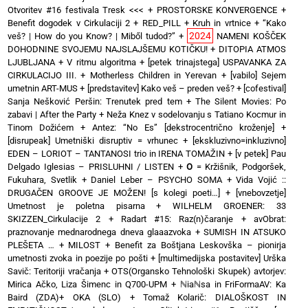
Otvoritev #16 festivala Tresk <<<
+
PROSTORSKE KONVERGENCE
+
Benefit dogodek v Cirkulaciji 2
+
RED_PILL
+
Kruh in vrtnice
+
“Kako
2024
veš? | How do you Know? | Miből tudod?”
+
NAMENI KOŠČEK
DOHODNINE SVOJEMU NAJSLAJŠEMU KOTIČKU!
+
DITOPIA ATMOS
LJUBLJANA
+
V ritmu algoritma
+
[petek trinajstega] USPAVANKA ZA
CIRKULACIJO III. + Motherless Children in Yerevan
+
[vabilo] Sejem
umetnin ART-MUS
+
[predstavitev] Kako veš – preden veš?
+
[cofestival]
Sanja Nešković Peršin: Trenutek pred tem
+
The Silent Movies: Po
zabavi | After the Party
+
Neža Knez v sodelovanju s Tatiano Kocmur in
Tinom Dožićem
+
Antez: “No Es” [dekstrocentrično kroženje]
+
[disrupeak] Umetniški disruptiv = vrhunec
+
[ekskluzivno=inkluzivno]
EDEN – LORIOT – TANTANOSI trio in IRENA TOMAŽIN
+
[v petek] Pau
Delgado Iglesias – PRISLUHNI / LISTEN
+
O
= Kržišnik, Podgoršek,
Fukuhara, Svetlik
+
Daniel Leber – PSYCHO SOMA
+
Vida Vojić ::
DRUGAČEN GROOVE JE MOŽEN! [s kolegi poeti…]
+
[vnebovzetje]
Umetnost je poletna pisarna
+
WILHELM GROENER: 33
SKIZZEN_Cirkulacije 2
+
Radart #15: Raz(n)čaranje
+
avObrat:
praznovanje mednarodnega dneva glaaazvoka
+
SUMISH IN ATSUKO
PLEŠETA …
+
MILOST
+
Benefit za Boštjana Leskovška – pionirja
umetnosti zvoka in poezije po pošti
+
[multimedijska postavitev] Urška
Savič: Teritoriji vračanja
+
OTS(Organsko Tehnološki Skupek) avtorjev:
Mirica Ačko, Liza Šimenc in Q700-UPM
+
ℕiaℕsa in FriFormaAV: Ka
Baird (ZDA)+ OKA (SLO)
+
Tomaž Kolarič: DIALOŠKOST IN