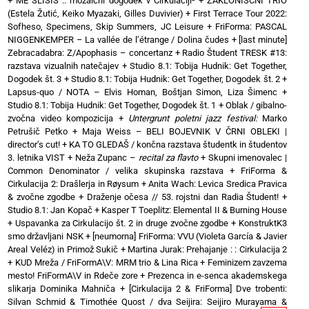
+
ME SLIŠIŠ :: mozaični dogodek v Cirkulaciji²
+
ZAKLONIŠČNI TRIO
(Estela Žutić, Keiko Myazaki, Gilles Duvivier)
+
First Terrace Tour 2022:
Sofheso, Specimens, Skip Summers, JC Leisure
+
FriForma: PASCAL
NIGGENKEMPER – La vallée de l’étrange / Dolina čudes
+
[last minute]
Zebracadabra: Z/Apophasis – concertanz
+
Radio Študent TRESK #13:
razstava vizualnih natečajev
+
Studio 8.1: Tobija Hudnik: Get Together,
Dogodek št. 3
+
Studio 8.1: Tobija Hudnik: Get Together, Dogodek št. 2
+
Lapsus-quo / NOTA – Elvis Homan, Boštjan Simon, Liza Šimenc
+
Studio 8.1: Tobija Hudnik: Get Together, Dogodek št. 1
+
Oblak / gibalno-
zvočna video kompozicija
+
Untergrunt poletni jazz festival:
Marko
Petrušič Petko
+
Maja Weiss – BELI BOJEVNIK V ČRNI OBLEKI |
director’s cut!
+
KA TO GLEDAŠ / končna razstava študentk in študentov
3. letnika VIST
+
Neža Zupanc –
recital za flavto
+
Skupni imenovalec |
Common Denominator / velika skupinska razstava
+
FriForma &
Cirkulacija 2: Drašlerja in Røysum
+
Anita Wach: Levica Sredica Pravica
& zvočne zgodbe
+
Draženje očesa // 53. rojstni dan Radia Študent!
+
Studio 8.1: Jan Kopač
+
Kasper T Toeplitz: Elemental II & Burning House
+
Uspavanka za Cirkulacijo št. 2 in druge zvočne zgodbe
+
KonstruktK3
smo državljani NSK
+
[neumorna] FriForma: VVU (Violeta García & Javier
Areal Veléz) in Primož Sukič
+
Martina Jurak: Prehajanje : : Cirkulacija 2
+
KUD Mreža / FriFormA\V: MRM trio & Lina Rica
+
Feminizem zavzema
mesto! FriFormA\V in Rdeče zore
+
Prezenca in e-senca akademskega
slikarja Dominika Mahniča
+
[Cirkulacija 2 & FriForma] Dve trobenti:
Silvan Schmid & Timothée Quost / dva Seijira: Seijiro Murayama &