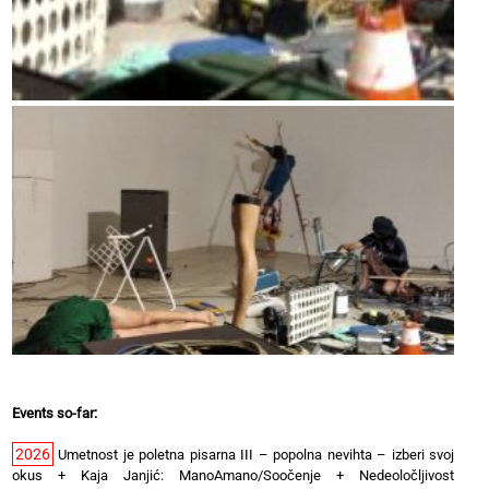
Events so-far:
2026
Umetnost je poletna pisarna III – popolna nevihta – izberi svoj
okus
+
Kaja Janjić: ManoAmano/Soočenje
+
Nedeoločljivost