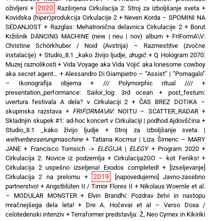
2020
oživljeni
+
Razširjena Cirkulacija 2: Stroj za izboljšanje sveta
+
Kovidska (hiper)produkcija Cirkulacije 2
+
Neven Korda – SPOMINI NA
SEDANJOST
+
Razglas: Mehatronična delavnica Cirkulacije 2
+
Borut
Kržišnik DANCING MACHINE (new | neu | nov) album
+
FriFormA\V:
Christine Schörkhuber / Noid (Avstrija) – Razmestitve (zvočne
instalacije)
+
Studio_8.1 _kako živijo ljudje,
drugič
+
Q Hologram 2070:
Muzej raznolikosti
+
Vida Voyage aka Vida Vojić aka lonesome cowboy
aka secret agent…
+
Alessandro Di Giampietro – “Assist” | “Pomagalo”
– Ikonografija objema
+
/// Polymorphic ritual ////
+
presentation_performance: Sailor_log: 3rd ocean
+
post_festum:
uvertura festivala A dela? v Cirkulaciji 2
+
ČAS BREZ DOTIKA –
skupinska razstava
+
FRIFORMA\AV
: NOITU – SCATTER_RADAR
+
Skladnjin skupek #1: ad-hoc koncert v Cirkulaciji | podhod Ajdovščina
+
Studio_8.1 _kako živijo ljudje
+
Stroj za izboljšanje sveta |
weltverbesserungmaschine
+
Tatiana Kocmur | Liza Šimenc – MARY
JANE
+
Francisco Tomsich ->
ELEGIJA
|
ELEGY
+
Program 2020
+
Cirkulacija 2: Novice iz podzemlja
+
Cirkulacija2GO – kot Feniks!
+
Cirkulacija 2 uspešno izseljena! Exodos completed!
+
[izseljevanje]
2019
Cirkulacija 2 na prelomu
+
[napovedujemo] Javno-zasebno
partnerstvo!
+
Angstblüten II / Timor Flores II
+
Nikolaus Woernle et al.
– MODULAR MONSTER
+
Elvin Brandhi: Pozdrav žetvi in nastopu
mračnejšega dela leta!
+
Dre A. Hočevar et al – Verso Doxa /
celotedenski intenziv
+
Terraformer predstavlja: Ž, Neo Cymex in Kikiriki