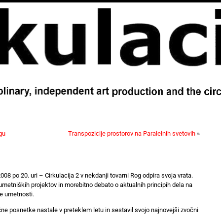
gu
Transpozicije prostorov na Paralelnih svetovih
»
008 po 20. uri – Cirkulacija 2 v nekdanji tovarni Rog odpira svoja vrata.
umetniških projektov in morebitno debato o aktualnih principih dela na
e umetnosti.
e posnetke nastale v preteklem letu in sestavil svojo najnovejši zvočni