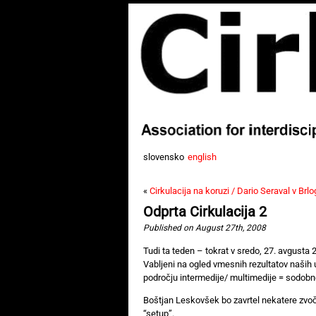
slovensko
english
«
Cirkulacija na koruzi / Dario Seraval v Brlo
Odprta Cirkulacija 2
Published on August 27th, 2008
Tudi ta teden – tokrat v sredo, 27. avgusta 2
Vabljeni na ogled vmesnih rezultatov naših 
področju intermedije/ multimedije = sodobn
Boštjan Leskovšek bo zavrtel nekatere zvočn
“setup”.