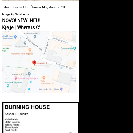
Tatiana Kocmur + Liza Šimenc "Mary Jane", 2020.
Image by Nina Pernat
NOVO! NEW! NEU!
Kje je | Where is C²