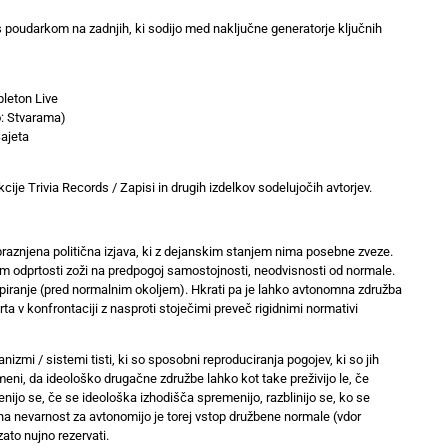
s poudarkom na zadnjih, ki sodijo med naključne generatorje ključnih
leton Live
: Stvarama)
Sajeta
kcije Trivia Records / Zapisi in drugih izdelkov sodelujočih avtorjev.
raznjena politična izjava, ki z dejanskim stanjem nima posebne zveze.
 odprtosti zoži na predpogoj samostojnosti, neodvisnosti od normale.
apiranje (pred normalnim okoljem). Hkrati pa je lahko avtonomna združba
v konfrontaciji z nasproti stoječimi preveč rigidnimi normativi
nizmi / sistemi tisti, ki so sposobni reproduciranja pogojev, ki so jih
ni, da ideološko drugačne združbe lahko kot take preživijo le, če
nijo se, če se ideološka izhodišča spremenijo, razblinijo se, ko se
na nevarnost za avtonomijo je torej vstop družbene normale (vdor
ato nujno rezervati.