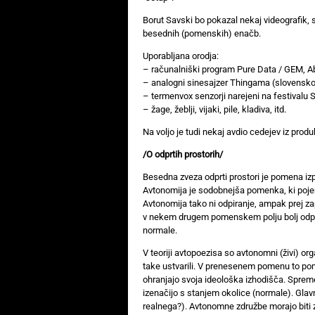
Borut Savski bo pokazal nekaj videografik, 
besednih (pomenskih) enačb.
Uporabljana orodja:
– računalniški program Pure Data / GEM, Ab
– analogni sinesajzer Thingama (slovensko
– termenvox senzorji narejeni na festivalu 
– žage, žeblji, vijaki, pile, kladiva, itd.
Na voljo je tudi nekaj avdio cedejev iz produ
/O odprtih prostorih/
Besedna zveza odprti prostori je pomena izp
Avtonomija je sodobnejša pomenka, ki pojem
Avtonomija tako ni odpiranje, ampak prej z
v nekem drugem pomenskem polju bolj odprta 
normale.
V teoriji avtopoezisa so avtonomni (živi) orga
take ustvarili. V prenesenem pomenu to pome
ohranjajo svoja ideološka izhodišča. Spreme
izenačijo s stanjem okolice (normale). Glav
realnega?). Avtonomne združbe morajo biti z