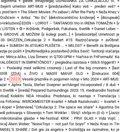
 algoritma
+
[petek trinajstega] USPAVANKA ZA CIRKULACIJO III. +
o] Sejem umetnin ART-MUS
+
[predstavitev] Kako veš – preden veš?
+
ek pred tem
+
The Silent Movies: Po zabavi | After the Party
+
Neža Knez v
 Dožićem
+
Antez: “No Es” [dekstrocentrično kroženje]
+
[disrupeak]
no=inkluzivno] EDEN – LORIOT – TANTANOSI trio in IRENA TOMAŽIN
+
[v
 / LISTEN
+
O
= Kržišnik, Podgoršek, Fukuhara, Svetlik
+
Daniel Leber –
EN GROOVE JE MOŽEN! [s kolegi poeti…]
+
[vnebovzetje] Umetnost je
3 SKIZZEN_Cirkulacije 2
+
Radart #15: Raz(n)čaranje
+
avObrat:
oka
+
SUMISH IN ATSUKO PLEŠETA …
+
MILOST
+
Benefit za Boštjana
zije po pošti
+
[multimedijska postavitev] Urška Savič: Teritoriji vračanja
ev: Mirica Ačko, Liza Šimenc in Q700-UPM
+
ℕiaℕsa in FriFormaAV: Ka
 DIALOŠKOST IN EMPATIČNOST / pregledna razstava
+
Glitch trigger#1
+
k – Poslednji med velikimi croonerji | Last of the big crooners
+
[last
duo MSℍℝ (ZDA) v ŽIVO z MASℍ MAℕIF OLD
+
[Diskurzor 004]
2023
je 2
+
Vesele praznike in pogumen vstop v leto 2024
+
ART-MUS:
aza!
+
Aphra Tesla, Stefan Doepner archAngel Incorporated / 8 duš
+
 Svetlik
+
[sreda] Prepared Surroundings 2023: 15. mednarodni festival
stival] Kolektiv NDA Hrvaška: Predstava, ki nastaja
+
Translacija |
jna Friforma: WERCKMEISTER kvartet + Mladi Raziskovalci – kvartet
+
IS Koper
+
[interview] “Cirkulacija 2: The space we share”
+
Agustina De
ledi potovanja v Slovenijo
+
Tom Winkler :: Stròj1 strôja m (ȍ ó)
+
[Jazzz
mikrotonalne glasbe
+
Ne-festival: KRIK :: PRVI GLAS
+
Vida Vojić ::
vnica] Alwin Weber “NoiseToys – not just for boys!”
+
Neža Knez in Tin
ANGEL’S SHARE / Del gre za angelce
+
Domišljija se razmahne, ko je