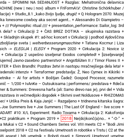
orda – SPOMINI NA SEDANJOST
+
Razglas: Mehatronična delavnica
CHINE (new | neu | nov) album
+
FriFormA\V: Christine Schörkhuber /
lacije)
+
Studio_8.1 _kako živijo ljudje,
drugič
+
Q Hologram 2070: Muzej
 aka lonesome cowboy aka secret agent…
+
Alessandro Di Giampietro –
a
+
/// Polymorphic ritual ////
+
presentation_performance: Sailor_log: 3rd
 dela? v Cirkulaciji 2
+
ČAS BREZ DOTIKA – skupinska razstava
+
+
Skladnjin skupek #1: ad-hoc koncert v Cirkulaciji | podhod Ajdovščina
izboljšanje sveta |
weltverbesserungmaschine
+
Tatiana Kocmur | Liza
sich ->
ELEGIJA
|
ELEGY
+
Program 2020
+
Cirkulacija 2: Novice iz
+
Cirkulacija 2 uspešno izseljena! Exodos completed!
+
[izseljevanje]
ujemo] Javno-zasebno partnerstvo!
+
Angstblüten II / Timor Flores II
+
NSTER
+
Elvin Brandhi: Pozdrav žetvi in nastopu mračnejšega dela leta!
+
edenski intenziv
+
Terraformer predstavlja: Ž, Neo Cymex in Kikiriki
+
etnike – AI for artists
+
Boštjan Čadež: Gospod Procesor, razumete
nič – 1/200
+
IvAnKe – Outsukisama | performens/ predstava
+
Rdeča
er & Summers: Drevesna harfa (ali: Samo drevo nas je), prvi del
+
Vida
zstava in večmedijski dogodek
+
Skrivni svet Noldusove
+
RHIZOMAS
er/
+
Urška Preis & Kaja Janjić – Razgaljeno
+
tridnevna kitarska šagra:
 Joe Summers live
+
Joe Summers | The Last Of England – live score
+
ADART #10: X/L Experiment: Radio Tovarna
+
Cirkulacija 2: Kakofonija
2018
+C2 praktikum
+
Program 2019
+
Ne(do)konč(a)no…
+
“-O-” =
na Mukai v C2
+
Sound Chambers Series vol. VIII meets C2
+
“Bodi Jimi
ixxelpoint 2018
+
C2 na festivalu Umetnosti in robotike v Trstu | C2 at the
iti aparat | biti umetnik = Roboti risarji
+
Simpozij Umetnost umetne