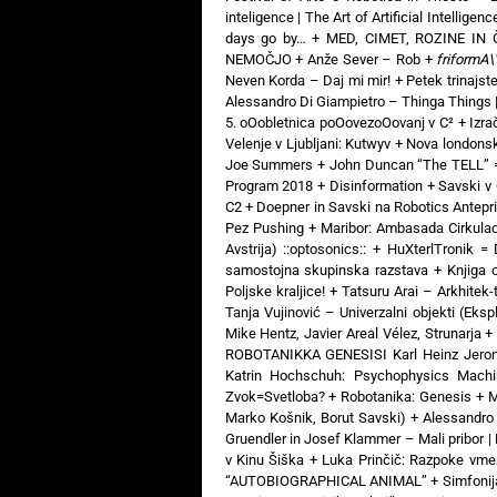
inteligence | The Art of Artificial Intelligenc
days go by…
+
MED, CIMET, ROZINE IN ČA
NEMOČJO
+
Anže Sever – Rob
+
friformA\
Neven Korda – Daj mi mir!
+
Petek trinajste
Alessandro Di Giampietro – Thinga Things |
5. oOobletnica poOovezoOovanj v C²
+
Izra
Velenje v Ljubljani: Kutwyv
+
Nova londons
Joe Summers
+
John Duncan “The TELL” =
Program 2018
+
Disinformation + Savski v
C2
+
Doepner in Savski na Robotics Antepr
Pez Pushing
+
Maribor: Ambasada Cirkula
Avstrija) ::optosonics::
+
HuXterlTronik = 
samostojna skupinska razstava
+
Knjiga 
Poljske kraljice!
+
Tatsuru Arai – Arkhitek-
Tanja Vujinović – Univerzalni objekti (Ekspl
Mike Hentz, Javier Areal Vélez, Strunarja
ROBOTANIKKA GENESISI Karl Heinz Jero
Katrin Hochschuh: Psychophysics Mac
Zvok=Svetloba?
+
Robotanika: Genesis
+
M
Marko Košnik, Borut Savski)
+
Alessandro 
Gruendler in Josef Klammer – Mali pribor |
v Kinu Šiška
+
Luka Prinčič: Razpoke vme
“AUTOBIOGRAPHICAL ANIMAL”
+
Simfonij