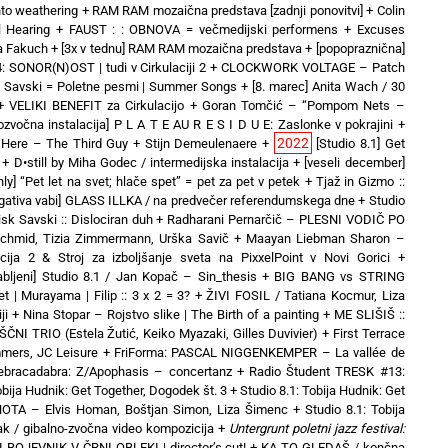
nto weathering
+
RAM RAM mozaična predstava [zadnji ponovitvi]
+
Colin
l Hearing
+
FAUST : : OBNOVA = večmedijski performens
+
Excuses
a Fakuch
+
[3x v tednu] RAM RAM mozaična predstava
+
[popopraznična]
 SONOR(N)OST | tudi v Cirkulaciji 2
+
CLOCKWORK VOLTAGE – Patch
t Savski = Poletne pesmi | Summer Songs
+
[8. marec] Anita Wach / 30
+
VELIKI BENEFIT za Cirkulacijo
+
Goran Tomčić – “Pompom Nets –
tozvočna instalacija] P L A T E AU R E S I D U E: Zaslonke v pokrajini
+
2022
es Here – The Third Guy + Stijn Demeulenaere
+
[Studio 8.1] Get
+
D•still by Miha Godec / intermedijska instalacija
+
[veseli december]
only] “Pet let na svet; hlače spet” = pet za pet v petek
+
Tjaž in Gizmo ::
egativa vabi] GLASS ILLKA / na predvečer referendumskega dne
+
Studio
sk Savski :: Dislociran duh
+
Radharani Pernarčič – PLESNI VODIČ PO
chmid, Tizia Zimmermann, Urška Savič
+
Maayan Liebman Sharon –
acija 2 & Stroj za izboljšanje sveta na PixxelPoint v Novi Gorici
+
abljeni] Studio 8.1 / Jan Kopač – Sin_thesis
+
BIG BANG vs STRING
t | Murayama | Filip :: 3 x 2 = 3?
+
ŽIVI FOSIL / Tatiana Kocmur, Liza
ji
+
Nina Stopar – Rojstvo slike | The Birth of a painting
+
ME SLIŠIŠ ::
NI TRIO (Estela Žutić, Keiko Myazaki, Gilles Duvivier)
+
First Terrace
mers, JC Leisure
+
FriForma: PASCAL NIGGENKEMPER – La vallée de
Zebracadabra: Z/Apophasis – concertanz
+
Radio Študent TRESK #13:
obija Hudnik: Get Together, Dogodek št. 3
+
Studio 8.1: Tobija Hudnik: Get
OTA – Elvis Homan, Boštjan Simon, Liza Šimenc
+
Studio 8.1: Tobija
ak / gibalno-zvočna video kompozicija
+
Untergrunt poletni jazz festival:
 BOJEVNIK V ČRNI OBLEKI | director’s cut!
+
KA TO GLEDAŠ / končna