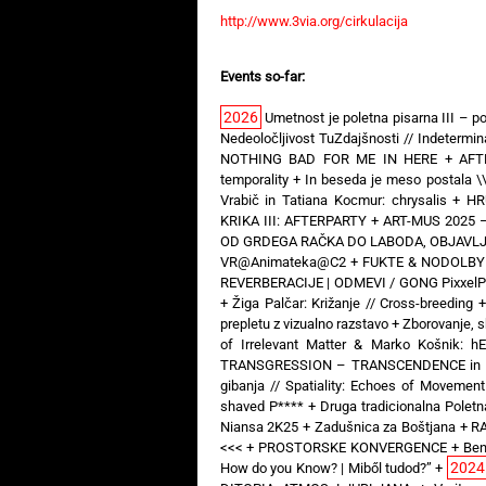
http://www.3via.org/cirkulacija
Events so-far:
2026
Umetnost je poletna pisarna III – po
Nedeoločljivost TuZdajšnosti // Indeterm
NOTHING BAD FOR ME IN HERE
+
AFT
temporality
+
In beseda je meso postala \
Vrabič in Tatiana Kocmur: chrysalis
+
HR
KRIKA III: AFTERPARTY
+
ART-MUS 2025 –
OD GRDEGA RAČKA DO LABODA, OBJAVLJE
VR@Animateka@C2
+
FUKTE & NODOLBY —
REVERBERACIJE | ODMEVI / GONG PixxelP
+
Žiga Palčar: Križanje // Cross-breeding
prepletu z vizualno razstavo
+
Zborovanje, s
of Irrelevant Matter & Marko Košnik: 
TRANSGRESSION – TRANSCENDENCE in Art 
gibanja // Spatiality: Echoes of Movement
shaved P****
+
Druga tradicionalna Poletna
Niansa 2K25
+
Zadušnica za Boštjana
+
RA
<<<
+
PROSTORSKE KONVERGENCE
+
Ben
2024
How do you Know? | Miből tudod?”
+