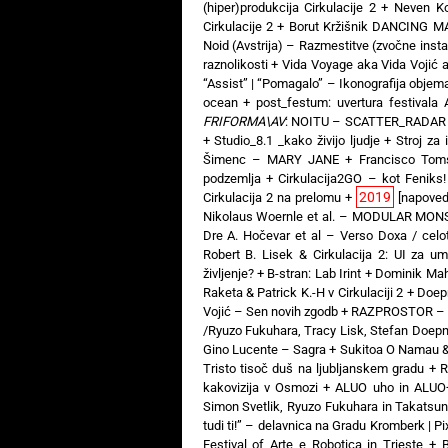
(hiper)produkcija Cirkulacije 2
+
Neven K
Cirkulacije 2
+
Borut Kržišnik DANCING MA
Noid (Avstrija) – Razmestitve (zvočne insta
raznolikosti
+
Vida Voyage aka Vida Vojić
“Assist” | “Pomagalo” – Ikonografija objem
ocean
+
post_festum: uvertura festivala A
FRIFORMA\AV
: NOITU – SCATTER_RADAR
+
Studio_8.1 _kako živijo ljudje
+
Stroj za 
Šimenc – MARY JANE
+
Francisco Tom
podzemlja
+
Cirkulacija2GO – kot Feniks!
2019
Cirkulacija 2 na prelomu
+
[napoved
Nikolaus Woernle et al. – MODULAR MO
Dre A. Hočevar et al – Verso Doxa / celot
Robert B. Lisek & Cirkulacija 2: UI za um
življenje?
+
B-stran: Lab Irint
+
Dominik Mah
Raketa & Patrick K.-H v Cirkulaciji 2
+
Doepn
Vojić – Sen novih zgodb
+
RAZPROSTOR – ra
/Ryuzo Fukuhara, Tracy Lisk, Stefan Doepn
Gino Lucente – Sagra
+
Sukitoa O Namau &
Tristo tisoč duš na ljubljanskem gradu
+
R
kakovizija v Osmozi
+
ALUO uho in ALUO
Simon Svetlik, Ryuzo Fukuhara in Takatsu
tudi ti!” – delavnica na Gradu Kromberk | P
Festival of Arte e Robotica in Trieste
+
B