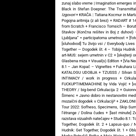
zunaj slabo vreme | Imagination emerges i
Black in Stefan Doepner: The Transmitta
Izgovori
+
KRAČA :: Tatiana Kocmur in Mart
Pogojna aritmija (z ali brez)
+
RADART # 14:
from Scratch
+
Francisco Tomsich – Boru
Stavkov (Končna rešitev in Boj z duhovi)
Ljubljana” = participatorna umetnost
+
[fo
[sluhodvod] Tu živijo vsi / Everybody Liv
Together — Dogodek št. 4 – Tobija Hudnik
art-MUS: sejem umetnin v C2
+
[skejterji 
Glasbena miza + Visual(s) Edition
+
[Via N
8.1 – Jan Kopač – Vignettes
+
Fukuhara Li
KATALOGU UDOBJA
+
TZUSSS / Silvan S
INTIMACY / work in progress
+
Cirkul
FUCKUPTIMEMACHINE by Vida Vojić
+
[v
THEORY / big-bend Cirkulacija 2
+
Guionne
Šimenc
+
Javno dobro in nestanovitni medi
mozaični dogodek v Cirkulaciji²
+
ZAKLONIŠČ
Tour 2022: Sofheso, Specimens, Skip Sum
l’étrange / Dolina čudes
+
[last minute] 
razstava vizualnih natečajev
+
Studio 8.1: T
Together, Dogodek št. 2
+
Lapsus-quo / N
Hudnik: Get Together, Dogodek št. 1
+
Obl
Marko Petrušič Petko
+
Maja Weiss – BELI