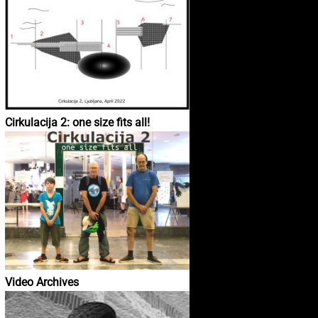
Cirkulacija 2: one size fits all!
Video Archives