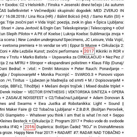
e
+
Exodos: C2 v Helsinkih / Finska
+
Jesenski dnevi tečejo | As autumn
S balletkvintet
+
Večmedijski skupinski dogodek: MED ZVERJO IN
V
/ 16.08.2018 / Lina Rica (HR) / Bálint Bolcsó (HU) / Samo Kutin (SI)
+
ga: Trije zvočni pari
+
Vida Vojić: poezija, zvok in glas
+
Špica Ljubljana:
 Stvari
+
Jana Jevtović & Engin Can: Teleskopiranje | Telescoping
+
oOo!
čun Slepih Pilotov
+
A Pit of Koelse | Luknja Koelse: Sublimacija znoja
+
ka scena |
New London underground
Specimens, JC Leisure, Vida Vojić,
 svetovna premiera
+
In vendar se vrti | Eppur Si Muove
+
Cirkulacija 2:
2017
 Coni
+
Alte Lezbiše Kunst; zvočni performans
+
Kikiriki in ROR v
ima v Trstu
+
Marko Batista – Uspavanka za CIRKULACIJO
+
Nez Pez //
cija 2 na MFRU
+
Stiropor = ekspandirani polistiren
+
Klaus Filip (Dunaj/
Dani Bedrač + ::vtol:: = Dmitri Morozov
+
Peter Rauch: Ponavljanje –
oglja / DopisovanjeM
+
Monika Pocrnjić – SVAROG.3
+
Ponovni vzpon
ton /+\ Tinitus – Ljubezen je hladnejša od smrti
+
M / DopisovanjeM
+
ozije, BBFs2, Tihožitje)
+
Mešani dvojni trojček | Mixed double triplet =
+
Derek Holzer – VECTOR SYNTHESIS | VEKTORSKA SINTEZA
+
OPERA
n
+
ZASAVJE NOISEFEST v C2/Tobačna/Ljubljana!
+
Adam Donovan &
hines and Swarms
+
Ewa Justka at Robotanikka: Light = Sound ||
ini Maker Faire @ C2 Tobačna Ljubljana!
+
Z.B.Ø.R. (Boštjan Perovšek,
Di Giampietro – Whatever you think I am that is what i’m not
+
Seppo
 Kleines Besteck
+
Cirkulacija 2: Program 2017
+
Preko vode do svobode
2016
snika IF4Q
+
Duplerica: Boštjan Čadež “ROJ” in DivinaMimesis
a groze. Happy New Fear 2017!
+
RADART #7: RADAR NAD TOBAČNO
+