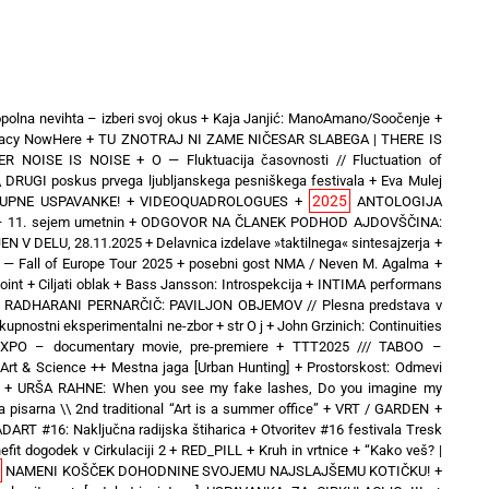
polna nevihta – izberi svoj okus
+
Kaja Janjić: ManoAmano/Soočenje
+
inacy NowHere
+
TU ZNOTRAJ NI ZAME NIČESAR SLABEGA | THERE IS
ER NOISE IS NOISE
+
O — Fluktuacija časovnosti // Fluctuation of
\ DRUGI poskus prvega ljubljanskega pesniškega festivala
+
Eva Mulej
2025
UPNE USPAVANKE!
+
VIDEOQUADROLOGUES
+
ANTOLOGIJA
 11. sejem umetnin
+
ODGOVOR NA ČLANEK PODHOD AJDOVŠČINA:
N V DELU, 28.11.2025
+
Delavnica izdelave »taktilnega« sintesajzerja
+
 Fall of Europe Tour 2025 + posebni gost NMA / Neven M. Agalma
+
oint
+
Ciljati oblak
+
Bass Jansson: Introspekcija
+
INTIMA performans
+
RADHARANI PERNARČIČ: PAVILJON OBJEMOV // Plesna predstava v
kupnostni eksperimentalni ne-zbor
+
str O j
+
John Grzinich: Continuities
hEXPO – documentary movie, pre-premiere
+
TTT2025 /// TABOO –
& Science ++ Mestna jaga [Urban Hunting]
+
Prostorskost: Odmevi
+
URŠA RAHNE: When you see my fake lashes, Do you imagine my
 pisarna \\ 2nd traditional “Art is a summer office”
+
VRT / GARDEN
+
DART #16: Naključna radijska štiharica
+
Otvoritev #16 festivala Tresk
efit dogodek v Cirkulaciji 2
+
RED_PILL
+
Kruh in vrtnice
+
“Kako veš? |
NAMENI KOŠČEK DOHODNINE SVOJEMU NAJSLAJŠEMU KOTIČKU!
+