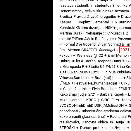
razstava študentk in študentov 3. letnika 
Denominator / velika skupinska razstava
Sredica Pravica & zvočne zgodbe
+
Draže
Kasper T Toeplitz: Elemental II & Burni
KonstruktK3 smo državljani NSK
+
[neumorn
Martina Jurak: Prehajanje : : Cirkulacija 2
mesto! FriFormA\V in Rdeče zore
+
Prezenc
FriForma] Dve trobenti: Silvan Schmid & Ti
2021
Emil Memon GRAFFITI
finissage
!
+
Fakuch – Wellness @ C2
+
Emil Memon 
Onkraj 10 let & Stefan Doepner: Humus
+
J
in Giampaola P.
+
Studio 8.1 #4/21 Brina Kren
Tjaž Juvan: NOISTER::C² – cirkus cirkulati
Vrhovec Sambolec – Brati (kot) telesa
+
St
LĪMEN
+
Festival Re_humanizacija!
+
Cirkul
in Celje | 2. letnik
+
Elvin Brandhi – FEAR
Kako živijo ljudje, 2/21
+
Barbara Kapelj – 
Mike Hentz – KROG | CIRCLE => festiv
sVOBODNImEDmEDIJSKIjAMsEssION
+
S
prihodnosti / urbanistično-gradbena delav
kako ohraniti glasnost tiho?
+
Radharani P
raziskovalci, Osnovna oblika in Serija Tu
STROŠKI
+
Duhovi preteklosti oživljeni
+