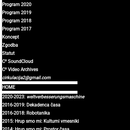
Program 2020
Program 2019
Program 2018
Program 2017
Koncept
Zgodba
Statut
C² SoundCloud
C² Video Archives
cirkulacija2@gmail.com
HOME
2020-2023:
weltverbesserungsmaschine
2016-2019: Dekadenca časa
2016-2018: Robotanika
2015: Hrup smo mi: Kulturni vmesniki
2014: Hrup smo mi: Prostor časa