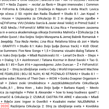
VIST
+
Neža Zupanc –
recital za flavto
+
Skupni imenovalec | Common
+
FriForma & Cirkulacija 2: Drašlerja in Røysum
+
Anita Wach: Levica
nje očesa // 53. rojstni dan Radia Študent!
+
Studio 8.1: Jan Kopač
+
ng House
+
Uspavanka za Cirkulacijo št. 2 in druge zvočne zgodbe
+
a] FriForma: VVU (Violeta García & Javier Areal Veléz) in Primož Sukič
+
+
KUD Mreža / FriFormA\V: MRM trio & Lina Rica
+
Feminizem zavzema
a in e-senca akademskega slikarja Dominika Mahniča
+
[Cirkulacija 2 &
mothée Quost / dva Seijira: Seijiro Murayama & Jernej Babnik Romaniuk
+
beepblip, Tisa Neža Herlec, Lina Rica
: Relativna tišina ob zori
+
Marta
– GRAFFITI
+
Studio 8.1: Kako živijo ljudje (bonus track)
+
KUD Obrat:
oe Summers: Five New Songs
+
1,5 + Diorama: vizualni dialog Tatiane K.
: kako živijo ljudje.
+
Mladi Raziskovalci IV. – Lenart De Bock – Steps
+
o
+
Dialog 1,5 + Asinhronost / Tatiana Kocmur in Borut Savski
+
Tao G.
udio 8.1 #3 + Šum #16
+
zapovedujemo: John Duncan – Ž
+
FriFormA\V:
acija 2 – Stroj za izboljšanje sveta v Celju | World Improvement Machine
 THE FEARLESS | BOJ SE NJIH, KI NE POZNAJO STRAHU
+
Studio 8.1 —
Lastne sobe | Rooms of Their Own -> WOW
+
Gonko Doepner Organism
+
al!
+
Zeleni zvoki Umoblodnice
+
JazzzklubMezzoforte Cirku5lacijA
tudio_8.1 _ Brina Kren _ kako živijo ljudje
+
Barbara Kapelj – Mesto
nica za najmlajše
+
Peter & Alexander = how to keep loudness quiet? |
ernarčič & Cirkulacija 2: IZUMIJE CASTRA FIK ARKE
+
abeceda = Mladi
+
Rdeče zore: Ingver in GverilkII
+
Kvadratni meter: NAJEMNINA +
2020
Razširjena Cirkulacija 2: Stroj za izboljšanje sveta
+
Kovidska