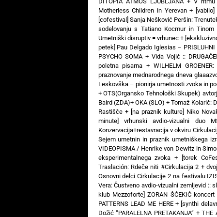
DITOPIA ATMOS LJUBLJANA
+
V ritmu
Motherless Children in Yerevan
+
[vabil
[cofestival] Sanja Nešković Peršin: Trenut
sodelovanju s Tatiano Kocmur in Tinom
Umetniški disruptiv = vrhunec
+
[ekskluziv
petek] Pau Delgado Iglesias – PRISLUHNI
PSYCHO SOMA
+
Vida Vojić :: DRUGAČ
poletna pisarna
+
WILHELM GROENER: 3
praznovanje mednarodnega dneva glaaazv
Leskovška – pionirja umetnosti zvoka in poe
+
OTS(Organsko Tehnološki Skupek) avtorj
Baird (ZDA)+ OKA (SLO)
+
Tomaž Kolarič:
Rastišče
+
[na praznik kulture] Niko Nova
minute] vrhunski avdio-vizualni 
Konzervacija+restavracija v okviru Cirkulaci
Sejem umetnin in praznik umetniškega izr
VIDEOPISMA / Henrike von Dewitz in Simon
eksperimentalnega zvoka
+
[torek CoFe
Traslación: Rdeče niti #Cirkulacija 2
+
dvo
Osnovni delci Cirkulacije 2 na festivalu IZ
Vera: Čustveno avdio-vizualni zemljevid :: s
klub Mezzoforte] ZORAN ŠĆEKIĆ koncert 
PATTERNS LEAD ME HERE
+
[synthi dela
Dožić “PARALELNA PRETAKANJA”
+
THE 