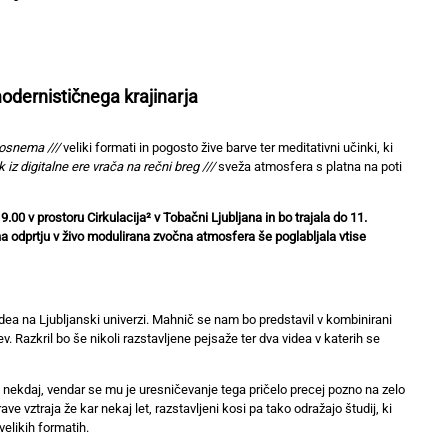
modernističnega krajinarja
 posnema ///
veliki formati in pogosto žive barve ter meditativni učinki, ki
 iz digitalne ere vrača na rečni breg ///
sveža atmosfera s platna na poti
9.00 v prostoru Cirkulacija
² v Tobačni Ljubljana
in bo trajala do 11.
a odprtju v živo modulirana zvočna atmosfera še poglabljala vtise
z videa na Ljubljanski univerzi. Mahnič se nam bo predstavil v kombinirani
. Razkril bo še nikoli razstavljene pejsaže ter dva videa v katerih se
 od nekdaj, vendar se mu je uresničevanje tega pričelo precej pozno na zelo
ve vztraja že kar nekaj let, razstavljeni kosi pa tako odražajo študij, ki
elikih formatih.