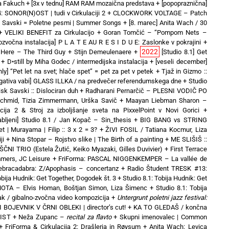
a Fakuch
+
[3x v tednu] RAM RAM mozaična predstava
+
[popopraznična]
 SONOR(N)OST | tudi v Cirkulaciji 2
+
CLOCKWORK VOLTAGE – Patch
t Savski = Poletne pesmi | Summer Songs
+
[8. marec] Anita Wach / 30
+
VELIKI BENEFIT za Cirkulacijo
+
Goran Tomčić – “Pompom Nets –
tozvočna instalacija] P L A T E AU R E S I D U E: Zaslonke v pokrajini
+
2022
es Here – The Third Guy + Stijn Demeulenaere
+
[Studio 8.1] Get
+
D•still by Miha Godec / intermedijska instalacija
+
[veseli december]
only] “Pet let na svet; hlače spet” = pet za pet v petek
+
Tjaž in Gizmo ::
egativa vabi] GLASS ILLKA / na predvečer referendumskega dne
+
Studio
sk Savski :: Dislociran duh
+
Radharani Pernarčič – PLESNI VODIČ PO
chmid, Tizia Zimmermann, Urška Savič
+
Maayan Liebman Sharon –
acija 2 & Stroj za izboljšanje sveta na PixxelPoint v Novi Gorici
+
abljeni] Studio 8.1 / Jan Kopač – Sin_thesis
+
BIG BANG vs STRING
t | Murayama | Filip :: 3 x 2 = 3?
+
ŽIVI FOSIL / Tatiana Kocmur, Liza
ji
+
Nina Stopar – Rojstvo slike | The Birth of a painting
+
ME SLIŠIŠ ::
NI TRIO (Estela Žutić, Keiko Myazaki, Gilles Duvivier)
+
First Terrace
mers, JC Leisure
+
FriForma: PASCAL NIGGENKEMPER – La vallée de
Zebracadabra: Z/Apophasis – concertanz
+
Radio Študent TRESK #13:
obija Hudnik: Get Together, Dogodek št. 3
+
Studio 8.1: Tobija Hudnik: Get
OTA – Elvis Homan, Boštjan Simon, Liza Šimenc
+
Studio 8.1: Tobija
ak / gibalno-zvočna video kompozicija
+
Untergrunt poletni jazz festival:
 BOJEVNIK V ČRNI OBLEKI | director’s cut!
+
KA TO GLEDAŠ / končna
VIST
+
Neža Zupanc –
recital za flavto
+
Skupni imenovalec | Common
+
FriForma & Cirkulacija 2: Drašlerja in Røysum
+
Anita Wach: Levica