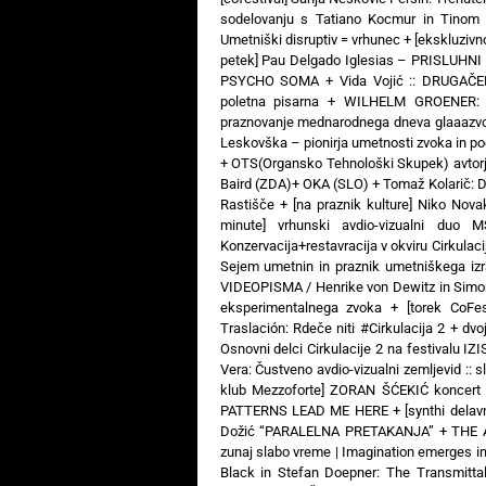
sodelovanju s Tatiano Kocmur in Tinom
Umetniški disruptiv = vrhunec
+
[ekskluziv
petek] Pau Delgado Iglesias – PRISLUHNI
PSYCHO SOMA
+
Vida Vojić :: DRUGAČ
poletna pisarna
+
WILHELM GROENER: 3
praznovanje mednarodnega dneva glaaazv
Leskovška – pionirja umetnosti zvoka in poe
+
OTS(Organsko Tehnološki Skupek) avtorj
Baird (ZDA)+ OKA (SLO)
+
Tomaž Kolarič:
Rastišče
+
[na praznik kulture] Niko Nova
minute] vrhunski avdio-vizualni 
Konzervacija+restavracija v okviru Cirkulaci
Sejem umetnin in praznik umetniškega izr
VIDEOPISMA / Henrike von Dewitz in Simon
eksperimentalnega zvoka
+
[torek CoFe
Traslación: Rdeče niti #Cirkulacija 2
+
dvo
Osnovni delci Cirkulacije 2 na festivalu IZ
Vera: Čustveno avdio-vizualni zemljevid :: s
klub Mezzoforte] ZORAN ŠĆEKIĆ koncert 
PATTERNS LEAD ME HERE
+
[synthi dela
Dožić “PARALELNA PRETAKANJA”
+
THE 
zunaj slabo vreme | Imagination emerges i
Black in Stefan Doepner: The Transmitta