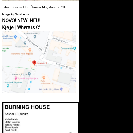
Tatiana Kocmur + Liza Šimenc "Mary Jane", 2020.
Image by Nina Pernat
NOVO! NEW! NEU!
Kje je | Where is C²