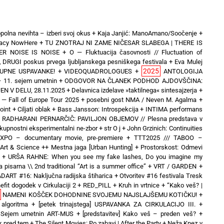
polna nevihta – izberi svoj okus
+
Kaja Janjić: ManoAmano/Soočenje
+
inacy NowHere
+
TU ZNOTRAJ NI ZAME NIČESAR SLABEGA | THERE IS
ER NOISE IS NOISE
+
O — Fluktuacija časovnosti // Fluctuation of
\ DRUGI poskus prvega ljubljanskega pesniškega festivala
+
Eva Mulej
2025
UPNE USPAVANKE!
+
VIDEOQUADROLOGUES
+
ANTOLOGIJA
 11. sejem umetnin
+
ODGOVOR NA ČLANEK PODHOD AJDOVŠČINA:
N V DELU, 28.11.2025
+
Delavnica izdelave »taktilnega« sintesajzerja
+
 Fall of Europe Tour 2025 + posebni gost NMA / Neven M. Agalma
+
oint
+
Ciljati oblak
+
Bass Jansson: Introspekcija
+
INTIMA performans
+
RADHARANI PERNARČIČ: PAVILJON OBJEMOV // Plesna predstava v
kupnostni eksperimentalni ne-zbor
+
str O j
+
John Grzinich: Continuities
hEXPO – documentary movie, pre-premiere
+
TTT2025 /// TABOO –
& Science ++ Mestna jaga [Urban Hunting]
+
Prostorskost: Odmevi
+
URŠA RAHNE: When you see my fake lashes, Do you imagine my
 pisarna \\ 2nd traditional “Art is a summer office”
+
VRT / GARDEN
+
DART #16: Naključna radijska štiharica
+
Otvoritev #16 festivala Tresk
efit dogodek v Cirkulaciji 2
+
RED_PILL
+
Kruh in vrtnice
+
“Kako veš? |
NAMENI KOŠČEK DOHODNINE SVOJEMU NAJSLAJŠEMU KOTIČKU!
+
 algoritma
+
[petek trinajstega] USPAVANKA ZA CIRKULACIJO III. +
o] Sejem umetnin ART-MUS
+
[predstavitev] Kako veš – preden veš?
+
ek pred tem
+
The Silent Movies: Po zabavi | After the Party
+
Neža Knez v