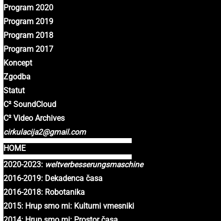
Program 2020
Program 2019
Program 2018
Program 2017
Koncept
Zgodba
Statut
C² SoundCloud
C² Video Archives
cirkulacija2@gmail.com
HOME
2020-2023:
weltverbesserungsmaschine
2016-2019: Dekadenca časa
2016-2018: Robotanika
2015: Hrup smo mi: Kulturni vmesniki
2014: Hrup smo mi: Prostor časa