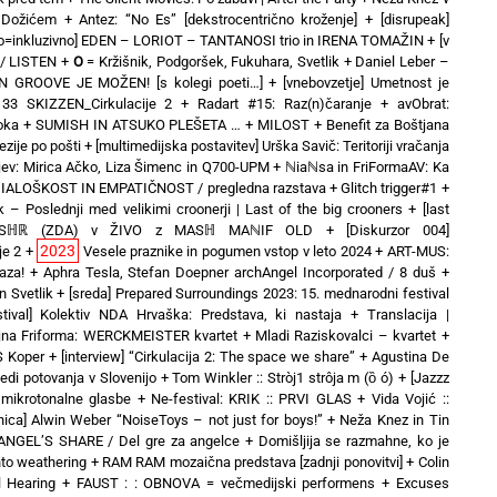
 Dožićem
+
Antez: “No Es” [dekstrocentrično kroženje]
+
[disrupeak]
no=inkluzivno] EDEN – LORIOT – TANTANOSI trio in IRENA TOMAŽIN
+
[v
 / LISTEN
+
O
= Kržišnik, Podgoršek, Fukuhara, Svetlik
+
Daniel Leber –
EN GROOVE JE MOŽEN! [s kolegi poeti…]
+
[vnebovzetje] Umetnost je
3 SKIZZEN_Cirkulacije 2
+
Radart #15: Raz(n)čaranje
+
avObrat:
oka
+
SUMISH IN ATSUKO PLEŠETA …
+
MILOST
+
Benefit za Boštjana
zije po pošti
+
[multimedijska postavitev] Urška Savič: Teritoriji vračanja
ev: Mirica Ačko, Liza Šimenc in Q700-UPM
+
ℕiaℕsa in FriFormaAV: Ka
 DIALOŠKOST IN EMPATIČNOST / pregledna razstava
+
Glitch trigger#1
+
k – Poslednji med velikimi croonerji | Last of the big crooners
+
[last
duo MSℍℝ (ZDA) v ŽIVO z MASℍ MAℕIF OLD
+
[Diskurzor 004]
2023
je 2
+
Vesele praznike in pogumen vstop v leto 2024
+
ART-MUS:
aza!
+
Aphra Tesla, Stefan Doepner archAngel Incorporated / 8 duš
+
 Svetlik
+
[sreda] Prepared Surroundings 2023: 15. mednarodni festival
stival] Kolektiv NDA Hrvaška: Predstava, ki nastaja
+
Translacija |
jna Friforma: WERCKMEISTER kvartet + Mladi Raziskovalci – kvartet
+
IS Koper
+
[interview] “Cirkulacija 2: The space we share”
+
Agustina De
ledi potovanja v Slovenijo
+
Tom Winkler :: Stròj1 strôja m (ȍ ó)
+
[Jazzz
mikrotonalne glasbe
+
Ne-festival: KRIK :: PRVI GLAS
+
Vida Vojić ::
vnica] Alwin Weber “NoiseToys – not just for boys!”
+
Neža Knez in Tin
ANGEL’S SHARE / Del gre za angelce
+
Domišljija se razmahne, ko je
nto weathering
+
RAM RAM mozaična predstava [zadnji ponovitvi]
+
Colin
l Hearing
+
FAUST : : OBNOVA = večmedijski performens
+
Excuses