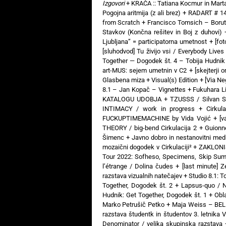
Izgovori
+
KRAČA :: Tatiana Kocmur in Mart
Pogojna aritmija (z ali brez)
+
RADART # 14:
from Scratch
+
Francisco Tomsich – Boru
Stavkov (Končna rešitev in Boj z duhovi)
Ljubljana” = participatorna umetnost
+
[fo
[sluhodvod] Tu živijo vsi / Everybody Liv
Together — Dogodek št. 4 – Tobija Hudnik
art-MUS: sejem umetnin v C2
+
[skejterji 
Glasbena miza + Visual(s) Edition
+
[Via N
8.1 – Jan Kopač – Vignettes
+
Fukuhara Li
KATALOGU UDOBJA
+
TZUSSS / Silvan S
INTIMACY / work in progress
+
Cirkul
FUCKUPTIMEMACHINE by Vida Vojić
+
[v
THEORY / big-bend Cirkulacija 2
+
Guionne
Šimenc
+
Javno dobro in nestanovitni medi
mozaični dogodek v Cirkulaciji²
+
ZAKLONIŠČ
Tour 2022: Sofheso, Specimens, Skip Sum
l’étrange / Dolina čudes
+
[last minute] 
razstava vizualnih natečajev
+
Studio 8.1: T
Together, Dogodek št. 2
+
Lapsus-quo / N
Hudnik: Get Together, Dogodek št. 1
+
Obl
Marko Petrušič Petko
+
Maja Weiss – BELI
razstava študentk in študentov 3. letnika 
Denominator / velika skupinska razstava