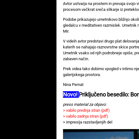
Avtor ustvarja na prostem in prevaja svojo v
procesom večkrat sreča slikarje iz preteklost
Podobe prikazujejo umetnikovo bližnjo okoli
gledalcu v meditativen razmislek. Umetnik n
Mir.
V videih avtor predstavi drugo plat delovanj
katerih se nahajajo raznovrstne skice portret
Umetnik vsako od njih podrobneje opiše, pr
zabaven način.
Prek videa tako dobimo vpogled v intimo nje
galerijskega prostora.
Nina Pernat
Novo!
Priključeno besedilo:
Bor
press material za objavo:
> vabilo prednja stran (pdf)
> vabilo zadnja stran
(pdf)
> impresija razstavljenjih del