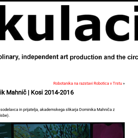
Robotanika na razstavi Robotica v Trstu
»
nik Mahnič | Kosi 2014-2016
o sodelavca in prijatelja, akademskega slikarja Dominika Mahniča z
isbe).