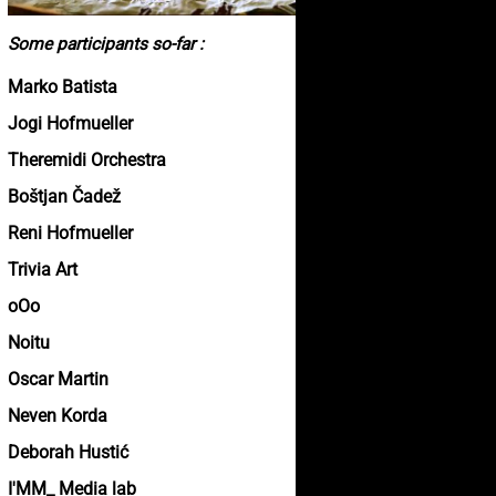
Some participants so-far :
Marko Batista
Jogi Hofmueller
Theremidi Orchestra
Boštjan Čadež
Reni Hofmueller
Trivia Art
oOo
Noitu
Oscar Martin
Neven Korda
Deborah Hustić
I'MM_ Media lab