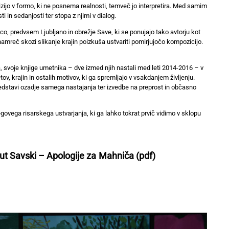
izijo v formo, ki ne posnema realnosti, temveč jo interpretira. Med samim
i in sedanjosti ter stopa z njimi v dialog.
co, predvsem Ljubljano in obrežje Save, ki se ponujajo tako avtorju kot
amreč skozi slikanje krajin poizkuša ustvariti pomirjujočo kompozicijo.
a, svoje knjige umetnika – dve izmed njih nastali med leti 2014-2016 – v
ov, krajin in ostalih motivov, ki ga spremljajo v vsakdanjem življenju.
edstavi ozadje samega nastajanja ter izvedbe na preprost in občasno
govega risarskega ustvarjanja, ki ga lahko tokrat prvič vidimo v sklopu
ut Savski – Apologije za Mahniča
(pdf)