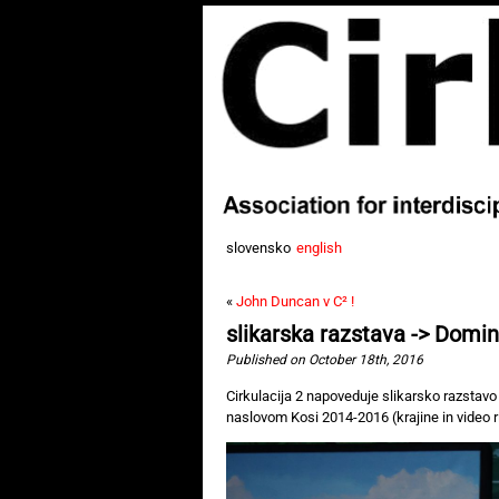
slovensko
english
«
John Duncan v C² !
slikarska razstava -> Domi
Published on October 18th, 2016
Cirkulacija 2 napoveduje slikarsko razstav
naslovom Kosi 2014-2016 (krajine in video r