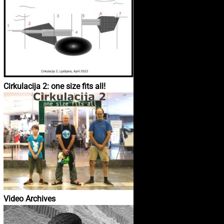
Cirkulacija 2: one size fits all!
Video Archives