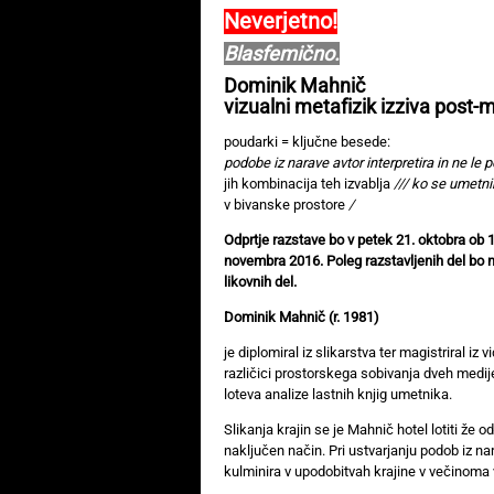
Neverjetno!
Blasfemično.
Dominik Mahnič
vizualni metafizik izziva post-
poudarki = ključne besede:
podobe iz narave avtor interpretira in ne le
jih kombinacija teh izvablja
/// ko se umetnik
v bivanske prostore
/
Odprtje razstave bo v petek 21. oktobra ob 1
novembra 2016. Poleg razstavljenih del bo n
likovnih del.
Dominik Mahnič (r. 1981)
je diplomiral iz slikarstva ter magistriral i
različici prostorskega sobivanja dveh medijev
loteva analize lastnih knjig umetnika.
Slikanja krajin se je Mahnič hotel lotiti že
naključen način. Pri ustvarjanju podob iz nara
kulminira v upodobitvah krajine v večinoma v