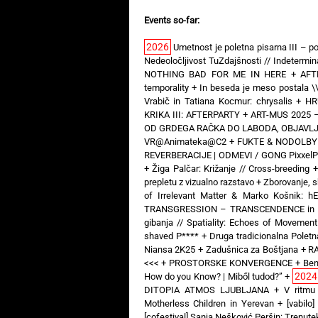
Events so-far:
2026
Umetnost je poletna pisarna III – po
Nedeoločljivost TuZdajšnosti // Indeterm
NOTHING BAD FOR ME IN HERE
+
AFT
temporality
+
In beseda je meso postala \
Vrabič in Tatiana Kocmur: chrysalis
+
HR
KRIKA III: AFTERPARTY
+
ART-MUS 2025 –
OD GRDEGA RAČKA DO LABODA, OBJAVLJE
VR@Animateka@C2
+
FUKTE & NODOLBY —
REVERBERACIJE | ODMEVI / GONG PixxelP
+
Žiga Palčar: Križanje // Cross-breeding
prepletu z vizualno razstavo
+
Zborovanje, s
of Irrelevant Matter & Marko Košnik: 
TRANSGRESSION – TRANSCENDENCE in Art 
gibanja // Spatiality: Echoes of Movement
shaved P****
+
Druga tradicionalna Poletna
Niansa 2K25
+
Zadušnica za Boštjana
+
RA
<<<
+
PROSTORSKE KONVERGENCE
+
Ben
2024
How do you Know? | Miből tudod?”
+
DITOPIA ATMOS LJUBLJANA
+
V ritmu
Motherless Children in Yerevan
+
[vabil
[cofestival] Sanja Nešković Peršin: Trenut