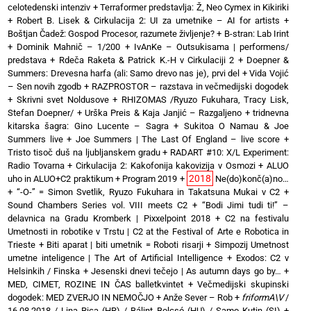
celotedenski intenziv
+
Terraformer predstavlja: Ž, Neo Cymex in Kikiriki
+
Robert B. Lisek & Cirkulacija 2: UI za umetnike – AI for artists
+
Boštjan Čadež: Gospod Procesor, razumete življenje?
+
B-stran: Lab Irint
+
Dominik Mahnič – 1/200
+
IvAnKe – Outsukisama | performens/
predstava
+
Rdeča Raketa & Patrick K.-H v Cirkulaciji 2
+
Doepner &
Summers: Drevesna harfa (ali: Samo drevo nas je), prvi del
+
Vida Vojić
– Sen novih zgodb
+
RAZPROSTOR – razstava in večmedijski dogodek
+
Skrivni svet Noldusove
+
RHIZOMAS /Ryuzo Fukuhara, Tracy Lisk,
Stefan Doepner/
+
Urška Preis & Kaja Janjić – Razgaljeno
+
tridnevna
kitarska šagra: Gino Lucente – Sagra
+
Sukitoa O Namau & Joe
Summers live
+
Joe Summers | The Last Of England – live score
+
Tristo tisoč duš na ljubljanskem gradu
+
RADART #10: X/L Experiment:
Radio Tovarna
+
Cirkulacija 2: Kakofonija kakovizija v Osmozi
+
ALUO
2018
uho in ALUO+C2 praktikum
+
Program 2019
+
Ne(do)konč(a)no…
+
“-O-” = Simon Svetlik, Ryuzo Fukuhara in Takatsuna Mukai v C2
+
Sound Chambers Series vol. VIII meets C2
+
“Bodi Jimi tudi ti!” –
delavnica na Gradu Kromberk | Pixxelpoint 2018
+
C2 na festivalu
Umetnosti in robotike v Trstu | C2 at the Festival of Arte e Robotica in
Trieste
+
Biti aparat | biti umetnik = Roboti risarji
+
Simpozij Umetnost
umetne inteligence | The Art of Artificial Intelligence
+
Exodos: C2 v
Helsinkih / Finska
+
Jesenski dnevi tečejo | As autumn days go by…
+
MED, CIMET, ROZINE IN ČAS balletkvintet
+
Večmedijski skupinski
dogodek: MED ZVERJO IN NEMOČJO
+
Anže Sever – Rob
+
friformA\V
/
16.08.2018 / Lina Rica (HR) / Bálint Bolcsó (HU) / Samo Kutin (SI)
+