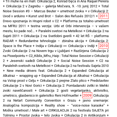
+
Tri muhe na en mah: Cirkulacija 2, Konrad Gęca in Ana Raquel Pereira
+
Cirkulacija 2 v Zagrebu – galerija Močvara, 9. -13. junij 2012
+
Total
Noise Session #3 – Marcus Beuter = umetnost zvoka
+
v Cirkulaciji 2:
2011
Uvod v arduino
+
Kunst und Brot – Salon des Refusés 2012/1
+
Drevo spoznanja in Hrupni robot v C2
+
Platforma za totalno umetnost
na MFRU 2011
+
testna verzija: Urbi et Orbi intervencija – v vašem
mestu, ko pade noč…
+
Paralelni svetovi na Metelkovi
+
Cirkulacija 2 na
Sajeti 2011
+
Cirkulacija 2 na Svetlobni gverili
+
42 let RŠ – platforma
RADAR
+
Redundantne tehnologije – zbiralna akcija
+
Cirkulacija 2:
2010
Space is the Place
+
Indija v Cirkulaciji >< Cirkulacija v Indiji
+
Zvoki Cirkulacije 2 na Novem trgu v Ljubljani
+
Razširjena Cirkulacija 2
na Pixxelpointu
+
C2_Kiblix_Mfru_Haip : Total Noise Session v Cirkulaciji
2
+
Jesenski sadeži Cirkulacije 2
+
Social Noise Session
+
C2 na
Paralelnih svetovih na Metelkovi
+
Cirkulacija 2 na festivalu Sajeta 2010
+
New media drivers feat. Cirkulacija 2
+
Expanded Cirkulacija at
Alkatraz – wrapping up
+
Expanded Cirkulacija at Alkatraz
+
Cirkulacija
na Vstop prost v Celju
+
Cirkulacija 2 prejme Zlato ptico
+
Predstavitev
Cirkulacije 2 v Novi Gorici
+
Cirkulacija 2: Pomladanski zvitki in Mehki
zvoki naveličanosti
+
Cirkulacija 2 gosti vegetarijanko, aktivistko,
2009
umetnico, glasbenico in galeristko Reni Hofmueller
+
Cirkulacija
2 na Netart Community Convention v Grazu
+
javno snemanje:
Analogična kompozicija
+
Reality show – “voice-noise karaoke”
+
Moška umetnost / Male art
+
CIRKULACIJA 2 na festivalu SAJETA pri
Tolminu
+
Prostor zvoka = telo zvoka
+
Cirkulacija 2 in Antikonzum
+