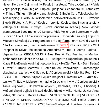
Neven Korda – Daj mi mir!
+
Petek trinajstega: Trije zvočni pari
+
Vida
Vojić: poezija, zvok in glas
+
Špica Ljubljana: Alessandro Di Giampietro
– Thinga Things | Stvari
+
Jana Jevtović & Engin Can: Teleskopiranje |
Telescoping
+
oOo! 5. oOobletnica poOovezoOovanj v C²
+
Izračun
Slepih Pilotov
+
A Pit of Koelse | Luknja Koelse: Sublimacija znoja
+
Velenje v Ljubljani: Kutwyv
+
Nova londonska scena |
New London
underground
Specimens, JC Leisure, Vida Vojić, Joe Summers
+
John
Duncan “The TELL” = svetovna premiera
+
In vendar se vrti | Eppur Si
Muove
+
Cirkulacija 2: Program 2018
+
Disinformation + Savski v Coni
+
2017
Alte Lezbiše Kunst; zvočni performans
+
Kikiriki in ROR v C2
+
Doepner in Savski na Robotics Anteprima v Trstu
+
Marko Batista –
Uspavanka za CIRKULACIJO
+
Nez Pez // Pez Pushing
+
Maribor:
Ambasada Cirkulacija 2 na MFRU
+
Stiropor = ekspandirani polistiren
+
Klaus Filip (Dunaj/ Avstrija) ::optosonics::
+
HuXterlTronik = Dani Bedrač
+ ::vtol:: = Dmitri Morozov
+
Peter Rauch: Ponavljanje – samostojna
skupinska razstava
+
Knjiga oglja / DopisovanjeM
+
Monika Pocrnjić –
SVAROG.3
+
Ponovni vzpon Poljske kraljice!
+
Tatsuru Arai – Arkhitek-
ton /+\ Tinitus – Ljubezen je hladnejša od smrti
+
M / DopisovanjeM
+
Tanja Vujinović – Univerzalni objekti (Eksplozije, BBFs2, Tihožitje)
+
Mešani dvojni trojček | Mixed double triplet = Mike Hentz, Javier Areal
Vélez, Strunarja
+
Derek Holzer – VECTOR SYNTHESIS | VEKTORSKA
SINTEZA
+
OPERA ROBOTANIKKA GENESISI Karl Heinz Jeron
+
ZASAVJE NOISEFEST v C2/Tobačna/Ljubljana!
+
Adam Donovan &