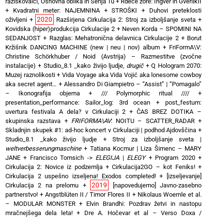
raziskovalci, Osnovna oblika in Serija Tu
+
Rdeče zore: Ingver in GverilkII
+
Kvadratni meter: NAJEMNINA + STROŠKI
+
Duhovi preteklosti
2020
oživljeni
+
Razširjena Cirkulacija 2: Stroj za izboljšanje sveta
+
Kovidska (hiper)produkcija Cirkulacije 2
+
Neven Korda – SPOMINI NA
SEDANJOST
+
Razglas: Mehatronična delavnica Cirkulacije 2
+
Borut
Kržišnik DANCING MACHINE (new | neu | nov) album
+
FriFormA\V:
Christine Schörkhuber / Noid (Avstrija) – Razmestitve (zvočne
instalacije)
+
Studio_8.1 _kako živijo ljudje,
drugič
+
Q Hologram 2070:
Muzej raznolikosti
+
Vida Voyage aka Vida Vojić aka lonesome cowboy
aka secret agent…
+
Alessandro Di Giampietro – “Assist” | “Pomagalo”
– Ikonografija objema
+
/// Polymorphic ritual ////
+
presentation_performance: Sailor_log: 3rd ocean
+
post_festum:
uvertura festivala A dela? v Cirkulaciji 2
+
ČAS BREZ DOTIKA –
skupinska razstava
+
FRIFORMA\AV
: NOITU – SCATTER_RADAR
+
Skladnjin skupek #1: ad-hoc koncert v Cirkulaciji | podhod Ajdovščina
+
Studio_8.1 _kako živijo ljudje
+
Stroj za izboljšanje sveta |
weltverbesserungmaschine
+
Tatiana Kocmur | Liza Šimenc – MARY
JANE
+
Francisco Tomsich ->
ELEGIJA
|
ELEGY
+
Program 2020
+
Cirkulacija 2: Novice iz podzemlja
+
Cirkulacija2GO – kot Feniks!
+
Cirkulacija 2 uspešno izseljena! Exodos completed!
+
[izseljevanje]
2019
Cirkulacija 2 na prelomu
+
[napovedujemo] Javno-zasebno
partnerstvo!
+
Angstblüten II / Timor Flores II
+
Nikolaus Woernle et al.
– MODULAR MONSTER
+
Elvin Brandhi: Pozdrav žetvi in nastopu
mračnejšega dela leta!
+
Dre A. Hočevar et al – Verso Doxa /