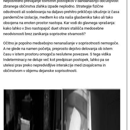
Neposredno prevajanje tovrstnih postopkov v dandanašnjo občutljivost
zbranega občinstva zlahka izpade neplodno. Strategije fizične
odsotnosti ali sodelovanja na daljavo prehitro prikličejo izkušnje iz časa
pandemične izolacije, medtem ko sta naša glasbenika tako ali tako
obsojena na enoten prostor nastopa. Kar vodi do glavnega vprašanja:
kako lahko v živo nastopajoč duet ohrani stališča medosebne
neodvisnosti brez zanikanja soprisotne stvarnosti?
Očitno je popolno medsebojno nenanašanje v soprisotnosti nemogoče.
A ne glede na namen početja, preprosto dejstvo delovanja ob istem
času v istem prostoru omogoča neslutene povezave. S tega vidika
Indeterminacy ne deluje več kot predpisan postopek, lahko pa se
utelesi prav preko nepredvidljive interakcije med izvajalcema in
občinstvom v objemu dejanske soprisotnosti.