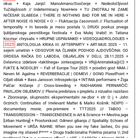
okus
+
Kaja Janjić: ManoAmano/Soočenje
+
Nedeoločljivost
TuZdajšnosti // Indeterminacy NowHere
+
TU ZNOTRAJ NI ZAME
NIČESAR SLABEGA | THERE IS NOTHING BAD FOR ME IN HERE
+
AFTER NOISE IS NOISE
+
O — Fluktuacija časovnosti // Fluctuation of
temporality
+
In beseda je meso postala \\ DRUGI poskus prvega
ljubljanskega pesniškega festivala
+
Eva Mulej Vrabič in Tatiana
Kocmur: chrysalis
+
HRUPNE USPAVANKE!
+
VIDEOQUADROLOGUES
+
2025
ANTOLOGIJA KRIKA III: AFTERPARTY
+
ART-MUS 2025 – 11.
sejem umetnin
+
ODGOVOR NA ČLANEK PODHOD AJDOVŠČINA: OD
GRDEGA RAČKA DO LABODA, OBJAVLJEN V DELU, 28.11.2025
+
Delavnica izdelave »taktilnega« sintesajzerja
+
VR@Animateka@C2
+
FUKTE & NODOLBY — Fall of Europe Tour 2025 + posebni gost NMA /
Neven M. Agalma
+
REVERBERACIJE | ODMEVI / GONG PixxelPoint
+
Ciljati oblak
+
Bass Jansson: Introspekcija
+
INTIMA performans
+
Žiga
Palčar: Križanje // Cross-breeding
+
RADHARANI PERNARČIČ:
PAVILJON OBJEMOV // Plesna predstava v prepletu z vizualno razstavo
+
Zborovanje, skupnostni eksperimentalni ne-zbor
+
str O j
+
John
Grzinich: Continuities of Irrelevant Matter & Marko Košnik: hEXPO –
documentary movie, pre-premiere
+
TTT2025 /// TABOO –
TRANSGRESSION – TRANSCENDENCE in Art & Science ++ Mestna jaga
[Urban Hunting]
+
Prostorskost: Odmevi gibanja // Spatiality: Echoes of
Movement
+
URŠA RAHNE: When you see my fake lashes, Do you
imagine my shaved P****
+
Druga tradicionalna Poletna pisarna \\ 2nd