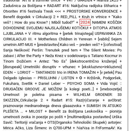
traditional “Art is a summer office”
+
VRT / GARDEN
+
Niansa 2K25
+
Zadušnica za Boštjana
+
RADART #16: Naključna radijska štiharica
+
Otvoritev #16 festivala Tresk <<<
+
PROSTORSKE KONVERGENCE
+
Benefit dogodek v Cirkulaciji 2
+
RED_PILL
+
Kruh in vrtnice
+
“Kako
2024
veš? | How do you Know? | Miből tudod?”
+
NAMENI KOŠČEK
DOHODNINE SVOJEMU NAJSLAJŠEMU KOTIČKU!
+
DITOPIA ATMOS
LJUBLJANA
+
V ritmu algoritma
+
[petek trinajstega] USPAVANKA ZA
CIRKULACIJO III. + Motherless Children in Yerevan
+
[vabilo] Sejem
umetnin ART-MUS
+
[predstavitev] Kako veš – preden veš?
+
[cofestival]
Sanja Nešković Peršin: Trenutek pred tem
+
The Silent Movies: Po
zabavi | After the Party
+
Neža Knez v sodelovanju s Tatiano Kocmur in
Tinom Dožićem
+
Antez: “No Es” [dekstrocentrično kroženje]
+
[disrupeak] Umetniški disruptiv = vrhunec
+
[ekskluzivno=inkluzivno]
EDEN – LORIOT – TANTANOSI trio in IRENA TOMAŽIN
+
[v petek] Pau
Delgado Iglesias – PRISLUHNI / LISTEN
+
O
= Kržišnik, Podgoršek,
Fukuhara, Svetlik
+
Daniel Leber – PSYCHO SOMA
+
Vida Vojić ::
DRUGAČEN GROOVE JE MOŽEN! [s kolegi poeti…]
+
[vnebovzetje]
Umetnost je poletna pisarna
+
WILHELM GROENER: 33
SKIZZEN_Cirkulacije 2
+
Radart #15: Raz(n)čaranje
+
avObrat:
praznovanje mednarodnega dneva glaaazvoka
+
SUMISH IN ATSUKO
PLEŠETA …
+
MILOST
+
Benefit za Boštjana Leskovška – pionirja
umetnosti zvoka in poezije po pošti
+
[multimedijska postavitev] Urška
Savič: Teritoriji vračanja
+
OTS(Organsko Tehnološki Skupek) avtorjev:
Mirica Ačko, Liza Šimenc in Q700-UPM
+
ℕiaℕsa in FriFormaAV: Ka