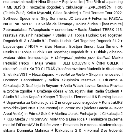
nestanovitni mediji
+
Nina Stopar – Rojstvo slike | The Birth of a painting
+
ME SLIŠIŠ :: mozaični dogodek v Cirkulaciji²
+
ZAKLONIŠČNI TRIO
(Estela Žutić, Keiko Myazaki, Gilles Duvivier)
+
First Terrace Tour 2022:
Sofheso, Specimens, Skip Summers, JC Leisure
+
FriForma: PASCAL
NIGGENKEMPER – La vallée de l’étrange / Dolina čudes
+
[last minute]
Zebracadabra: Z/Apophasis – concertanz
+
Radio Študent TRESK #13:
razstava vizualnih natečajev
+
Studio 8.1: Tobija Hudnik: Get Together,
Dogodek št. 3
+
Studio 8.1: Tobija Hudnik: Get Together, Dogodek št. 2
+
Lapsus-quo / NOTA – Elvis Homan, Boštjan Simon, Liza Šimenc
+
Studio 8.1: Tobija Hudnik: Get Together, Dogodek št. 1
+
Oblak / gibalno-
zvočna video kompozicija
+
Untergrunt poletni jazz festival:
Marko
Petrušič Petko
+
Maja Weiss – BELI BOJEVNIK V ČRNI OBLEKI |
director’s cut!
+
KA TO GLEDAŠ / končna razstava študentk in študentov
3. letnika VIST
+
Neža Zupanc –
recital za flavto
+
Skupni imenovalec |
Common Denominator / velika skupinska razstava
+
FriForma &
Cirkulacija 2: Drašlerja in Røysum
+
Anita Wach: Levica Sredica Pravica
& zvočne zgodbe
+
Draženje očesa // 53. rojstni dan Radia Študent!
+
Studio 8.1: Jan Kopač
+
Kasper T Toeplitz: Elemental II & Burning House
+
Uspavanka za Cirkulacijo št. 2 in druge zvočne zgodbe
+
KonstruktK3
smo državljani NSK
+
[neumorna] FriForma: VVU (Violeta García & Javier
Areal Veléz) in Primož Sukič
+
Martina Jurak: Prehajanje : : Cirkulacija 2
+
KUD Mreža / FriFormA\V: MRM trio & Lina Rica
+
Feminizem zavzema
mesto! FriFormA\V in Rdeče zore
+
Prezenca in e-senca akademskega
slikarja Dominika Mahniča
+
[Cirkulacija 2 & FriForma] Dve trobenti: