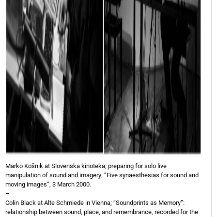
Marko Košnik at Slovenska kinoteka, preparing for solo live
manipulation of sound and imagery; “Five synaesthesias for sound and
moving images”, 3 March 2000.
–
Colin Black at Alte Schmiede in Vienna; “Soundprints as Memory”:
relationship between sound, place, and remembrance, recorded for the