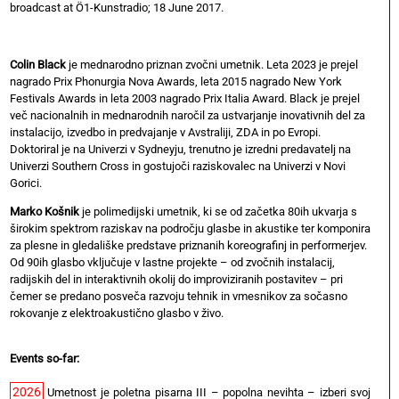
broadcast at Ö1-Kunstradio; 18 June 2017.
Colin Black
je mednarodno priznan zvočni umetnik. Leta 2023 je prejel
nagrado Prix Phonurgia Nova Awards, leta 2015 nagrado New York
Festivals Awards in leta 2003 nagrado Prix Italia Award. Black je prejel
več nacionalnih in mednarodnih naročil za ustvarjanje inovativnih del za
instalacijo, izvedbo in predvajanje v Avstraliji, ZDA in po Evropi.
Doktoriral je na Univerzi v Sydneyju, trenutno je izredni predavatelj na
Univerzi Southern Cross in gostujoči raziskovalec na Univerzi v Novi
Gorici.
Marko Košnik
je polimedijski umetnik, ki se od začetka 80ih ukvarja s
širokim spektrom raziskav na področju glasbe in akustike ter komponira
za plesne in gledališke predstave priznanih koreografinj in performerjev.
Od 90ih glasbo vključuje v lastne projekte – od zvočnih instalacij,
radijskih del in interaktivnih okolij do improviziranih postavitev – pri
čemer se predano posveča razvoju tehnik in vmesnikov za sočasno
rokovanje z elektroakustično glasbo v živo.
Events so-far:
2026
Umetnost je poletna pisarna III – popolna nevihta – izberi svoj