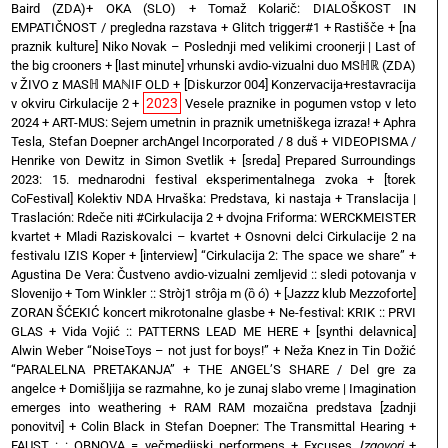
Baird (ZDA)+ OKA (SLO)
+
Tomaž Kolarič: DIALOŠKOST IN
EMPATIČNOST / pregledna razstava
+
Glitch trigger#1
+
Rastišče
+
[na
praznik kulture] Niko Novak – Poslednji med velikimi croonerji | Last of
the big crooners
+
[last minute] vrhunski avdio-vizualni duo MSℍℝ (ZDA)
v ŽIVO z MASℍ MAℕIF OLD
+
[Diskurzor 004] Konzervacija+restavracija
2023
v okviru Cirkulacije 2
+
Vesele praznike in pogumen vstop v leto
2024
+
ART-MUS: Sejem umetnin in praznik umetniškega izraza!
+
Aphra
Tesla, Stefan Doepner archAngel Incorporated / 8 duš
+
VIDEOPISMA /
Henrike von Dewitz in Simon Svetlik
+
[sreda] Prepared Surroundings
2023: 15. mednarodni festival eksperimentalnega zvoka
+
[torek
CoFestival] Kolektiv NDA Hrvaška: Predstava, ki nastaja
+
Translacija |
Traslación: Rdeče niti #Cirkulacija 2
+
dvojna Friforma: WERCKMEISTER
kvartet + Mladi Raziskovalci – kvartet
+
Osnovni delci Cirkulacije 2 na
festivalu IZIS Koper
+
[interview] “Cirkulacija 2: The space we share”
+
Agustina De Vera: Čustveno avdio-vizualni zemljevid :: sledi potovanja v
Slovenijo
+
Tom Winkler :: Stròj1 strôja m (ȍ ó)
+
[Jazzz klub Mezzoforte]
ZORAN ŠĆEKIĆ koncert mikrotonalne glasbe
+
Ne-festival: KRIK :: PRVI
GLAS
+
Vida Vojić :: PATTERNS LEAD ME HERE
+
[synthi delavnica]
Alwin Weber “NoiseToys – not just for boys!”
+
Neža Knez in Tin Dožić
“PARALELNA PRETAKANJA”
+
THE ANGEL’S SHARE / Del gre za
angelce
+
Domišljija se razmahne, ko je zunaj slabo vreme | Imagination
emerges into weathering
+
RAM RAM mozaična predstava [zadnji
ponovitvi]
+
Colin Black in Stefan Doepner: The Transmittal Hearing
+
FAUST : : OBNOVA = večmedijski performens
+
Excuses
Izgovori
+