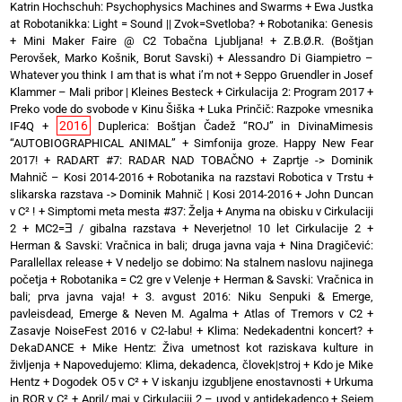
Katrin Hochschuh: Psychophysics Machines and Swarms
+
Ewa Justka
at Robotanikka: Light = Sound || Zvok=Svetloba?
+
Robotanika: Genesis
+
Mini Maker Faire @ C2 Tobačna Ljubljana!
+
Z.B.Ø.R. (Boštjan
Perovšek, Marko Košnik, Borut Savski)
+
Alessandro Di Giampietro –
Whatever you think I am that is what i’m not
+
Seppo Gruendler in Josef
Klammer – Mali pribor | Kleines Besteck
+
Cirkulacija 2: Program 2017
+
Preko vode do svobode v Kinu Šiška
+
Luka Prinčič: Razpoke vmesnika
2016
IF4Q
+
Duplerica: Boštjan Čadež “ROJ” in DivinaMimesis
“AUTOBIOGRAPHICAL ANIMAL”
+
Simfonija groze. Happy New Fear
2017!
+
RADART #7: RADAR NAD TOBAČNO
+
Zaprtje -> Dominik
Mahnič – Kosi 2014-2016
+
Robotanika na razstavi Robotica v Trstu
+
slikarska razstava -> Dominik Mahnič | Kosi 2014-2016
+
John Duncan
v C² !
+
Simptomi meta mesta #37: Želja
+
Anyma na obisku v Cirkulaciji
2
+
MC2=Ǝ / gibalna razstava
+
Neverjetno! 10 let Cirkulacije 2
+
Herman & Savski: Vračnica in bali; druga javna vaja
+
Nina Dragičević:
Parallellax release
+
V nedeljo se dobimo: Na stalnem naslovu najinega
početja
+
Robotanika = C2 gre v Velenje
+
Herman & Savski: Vračnica in
bali; prva javna vaja!
+
3. avgust 2016: Niku Senpuki & Emerge,
pavleisdead, Emerge & Neven M. Agalma
+
Atlas of Tremors v C2
+
Zasavje NoiseFest 2016 v C2-labu!
+
Klima: Nedekadentni koncert?
+
DekaDANCE
+
Mike Hentz: Živa umetnost kot raziskava kulture in
življenja
+
Napovedujemo: Klima, dekadenca, človek|stroj
+
Kdo je Mike
Hentz
+
Dogodek O5 v C²
+
V iskanju izgubljene enostavnosti
+
Urkuma
in ROR v C²
+
April/ maj v Cirkulaciji 2 – uvod v antidekadenco
+
Sejem