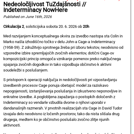
Nedeoločljivost TuZdajšnosti //
Indeterminacy NowHere
Published on June 16th, 2026
Cirkulacija 2
, solsticijska sobota 20. 6. 2026 ob
20h
Med razvijanjem konceptualnega okvira za izvedbo nastopa sta Colin in
Marko našla izhodiščno točko v delu John-a Cage-a Indeterminacy
(1958-59). Z združitvijo sprotnega žreba pri izboru tekstov, neodvisno od
vzporedne izbire spremljajočih zvočnih elementov, dotični Cage-ov
kompozicijski princip omogoča vznikanje pomenov preko naključnega
spajanja zvočnih dogodkov in tako vzpodbuja občinstvo k aktivni
soudeležbi s poslušanjem.
S pristopom k operaciji naključja in nedoločljivosti pri vzpostavljanju
izvedbenih procesov Cage ponuja obetajoč model za raziskavo
nepogojenosti, izstanjševanja poslušanja in izkustveno neponovljive in
enkratne izvedbe. A poglobljena zapažanja o postopkih določenih z
Indeterminacy so vendarle vzbudila dvome o njihovi uporabi v
dandanašnjih razmerah. V prvotnih realizacijah sta Cage in David Tudor
izvajala delo neodvisno iz ločenih prostorov, tako da nista slišala drug
drugega, medtem ko je občinstvo poslušalo zvočno zlitje njunih
aktivnosti.