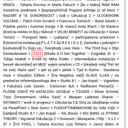
KRAČA :: Tatiana Kocmur in Marta Fakuch
+
[3x v tednu] RAM RAM
mozaična predstava
+
[popopraznična] Pogojna aritmija (z ali brez)
+
RADART # 14: SONOR(N)OST | tudi v Cirkulaciji 2
+
CLOCKWORK
VOLTAGE – Patch from Scratch
+
Francisco Tomsich – Borut Savski =
Poletne pesmi | Summer Songs
+
[8. marec] Anita Wach / 30 Stavkov
(Končna rešitev in Boj z duhovi)
+
VELIKI BENEFIT za Cirkulacijo
+
Goran
Tomčić – “Pompom Nets – Ljubljana” = participatorna umetnost
+
[fotozvočna instalacija] P L A T E AU R E S I D U E: Zaslonke v pokrajini
+
[sluhodvod] Tu živijo vsi / Everybody Lives Here – The Third Guy + Stijn
2022
Demeulenaere
+
[Studio 8.1] Get Together — Dogodek št. 4 –
Tobija Hudnik
+
D•still by Miha Godec / intermedijska instalacija
+
[veseli december] art-MUS: sejem umetnin v C2
+
[skejterji only] “Pet let
na svet; hlače spet” = pet za pet v petek
+
Tjaž in Gizmo :: Glasbena
miza + Visual(s) Edition
+
[Via Negativa vabi] GLASS ILLKA / na
predvečer referendumskega dne
+
Studio 8.1 – Jan Kopač – Vignettes
+
Fukuhara Lisk Savski :: Dislociran duh
+
Radharani Pernarčič –
PLESNI VODIČ PO KATALOGU UDOBJA
+
TZUSSS / Silvan Schmid,
Tizia Zimmermann, Urška Savič
+
Maayan Liebman Sharon –
INTIMACY / work in progress
+
Cirkulacija 2 & Stroj za izboljšanje sveta
na PixxelPoint v Novi Gorici
+
FUCKUPTIMEMACHINE by Vida Vojić
+
[vabljeni] Studio 8.1 / Jan Kopač – Sin_thesis
+
BIG BANG vs STRING
THEORY / big-bend Cirkulacija 2
+
Guionnet | Murayama | Filip :: 3 x 2 =
3?
+
ŽIVI FOSIL / Tatiana Kocmur, Liza Šimenc
+
Javno dobro in