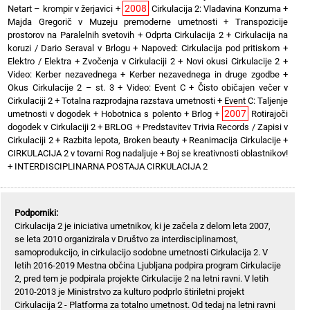
2008
Netart – krompir v žerjavici
+
Cirkulacija 2: Vladavina Konzuma
+
Majda Gregorič v Muzeju premoderne umetnosti
+
Transpozicije
prostorov na Paralelnih svetovih
+
Odprta Cirkulacija 2
+
Cirkulacija na
koruzi / Dario Seraval v Brlogu
+
Napoved: Cirkulacija pod pritiskom
+
Elektro / Elektra
+
Zvočenja v Cirkulaciji 2
+
Novi okusi Cirkulacije 2
+
Video: Kerber nezavednega
+
Kerber nezavednega in druge zgodbe
+
Okus Cirkulacije 2 – st. 3
+
Video: Event C
+
Čisto običajen večer v
Cirkulaciji 2
+
Totalna razprodajna razstava umetnosti
+
Event C: Taljenje
2007
umetnosti v dogodek
+
Hobotnica s polento
+
Brlog
+
Rotirajoči
dogodek v Cirkulaciji 2
+
BRLOG
+
Predstavitev Trivia Records / Zapisi v
Cirkulaciji 2
+
Razbita lepota, Broken beauty
+
Reanimacija Cirkulacije
+
CIRKULACIJA 2 v tovarni Rog nadaljuje
+
Boj se kreativnosti oblastnikov!
+
INTERDISCIPLINARNA POSTAJA CIRKULACIJA 2
Podporniki:
Cirkulacija 2 je iniciativa umetnikov, ki je začela z delom leta 2007,
se leta 2010 organizirala v Društvo za interdisciplinarnost,
samoprodukcijo, in cirkulacijo sodobne umetnosti Cirkulacija 2. V
letih 2016-2019 Mestna občina Ljubljana podpira program Cirkulacije
2, pred tem je podpirala projekte Cirkulacije 2 na letni ravni. V letih
2010-2013 je Ministrstvo za kulturo podprlo štiriletni projekt
Cirkulacija 2 - Platforma za totalno umetnost. Od tedaj na letni ravni