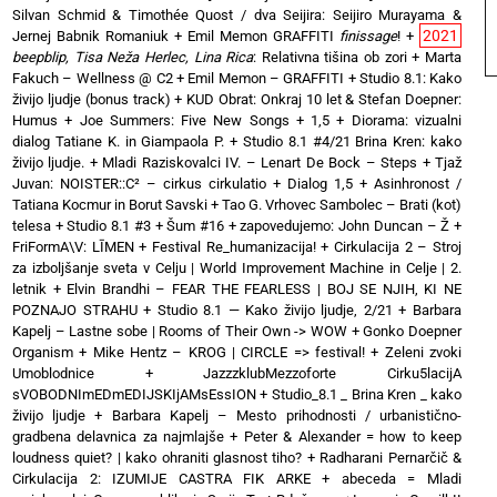
Silvan Schmid & Timothée Quost / dva Seijira: Seijiro Murayama &
2021
Jernej Babnik Romaniuk
+
Emil Memon GRAFFITI
finissage
!
+
beepblip, Tisa Neža Herlec, Lina Rica
: Relativna tišina ob zori
+
Marta
Fakuch – Wellness @ C2
+
Emil Memon – GRAFFITI
+
Studio 8.1: Kako
živijo ljudje (bonus track)
+
KUD Obrat: Onkraj 10 let & Stefan Doepner:
Humus
+
Joe Summers: Five New Songs
+
1,5 + Diorama: vizualni
dialog Tatiane K. in Giampaola P.
+
Studio 8.1 #4/21 Brina Kren: kako
živijo ljudje.
+
Mladi Raziskovalci IV. – Lenart De Bock – Steps
+
Tjaž
Juvan: NOISTER::C² – cirkus cirkulatio
+
Dialog 1,5 + Asinhronost /
Tatiana Kocmur in Borut Savski
+
Tao G. Vrhovec Sambolec – Brati (kot)
telesa
+
Studio 8.1 #3 + Šum #16
+
zapovedujemo: John Duncan – Ž
+
FriFormA\V: LĪMEN
+
Festival Re_humanizacija!
+
Cirkulacija 2 – Stroj
za izboljšanje sveta v Celju | World Improvement Machine in Celje | 2.
letnik
+
Elvin Brandhi – FEAR THE FEARLESS | BOJ SE NJIH, KI NE
POZNAJO STRAHU
+
Studio 8.1 — Kako živijo ljudje, 2/21
+
Barbara
Kapelj – Lastne sobe | Rooms of Their Own -> WOW
+
Gonko Doepner
Organism
+
Mike Hentz – KROG | CIRCLE => festival!
+
Zeleni zvoki
Umoblodnice
+
JazzzklubMezzoforte Cirku5lacijA
sVOBODNImEDmEDIJSKIjAMsEssION
+
Studio_8.1 _ Brina Kren _ kako
živijo ljudje
+
Barbara Kapelj – Mesto prihodnosti / urbanistično-
gradbena delavnica za najmlajše
+
Peter & Alexander = how to keep
loudness quiet? | kako ohraniti glasnost tiho?
+
Radharani Pernarčič &
Cirkulacija 2: IZUMIJE CASTRA FIK ARKE
+
abeceda = Mladi