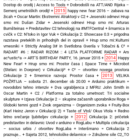
Dostop do orodij | Access to Tools
+
Dobrodošli na ATT/AND Rijeka –
2015
Semenj umetniških orodij!
+
happy new fear 2016 – zabava na
žicah
+
Oscar Martin: Ekstremni Atraktorji v C2
+
Jesenski odmevi Hrup
smo mi: Dušan Zidar
+
Jesenski odmevi Hrup smo mi: Arturas
Bumšteinas
+
Predstavitev C2 tehnologij na #MTFCentral
+
šmarnica in
cvičk v C2: N’toko in Igor Vuk
+
Cirkulacija 2: Showcase 0.3 = prigodna
razstava preteklih in prihodnjih del in opravil
+
Hrup smo mi::Kulturni
vmesniki
+
Strictly Analog 3# in Svetlobna Gverila v Tobačni & C²
+
RADART #6 :: RADAR RIZOM :: 4 LETA PLATFORME RADAR
+
Ars
2014
ac²ustic²a -> ART’S BIRTHDAY PARTY, 16. januar 2015
+
Happy
New Fear!
+
Hrup smo mi: Prostor časa | Space Time
+
Microbot
(Stelarc in Doepner) v Cirkulaciji²
+
C² – otvoritev novega prostora
2013
Cirkulacije 2
+
Smernice razvoja: Prostor časa
+
VELIKA
POŽRTIJA – sobota 21. december ob 20.00
+
Arduino praktikum =
novodobni tehno intenziv
+
Dva ugrabljenca z MFRU: John Smith in
Oscar Martin
+
C2 / Platforma za totalno umetnost: Tri socialne
skulpture
+
Izjava Cirkulacije 2 – skupine začasnih uporabnikov Roga
+
Globoki temni gozd
+
Zvok organizma – Organizem zvoka
+
Fruity-Box
(Karl Heinz Jeron v Cirkulaciji 2)
+
Taste of Vtol/ Okus Vtola
+
Redno
2012
letno srečanje ljubiteljev cirkulacije
+
Cirkulacija 2: pričetek
predstavitev in delavnic Uvod v arduino v RogLabu
+
Multipla cirkulacija
– socius urbis / otvoritev RogLaba
+
Interšmano = Cirkulacija 2
praznuje…
+
Sajeta 2012, tehnološke delavnice -> Združene sile C2_TO