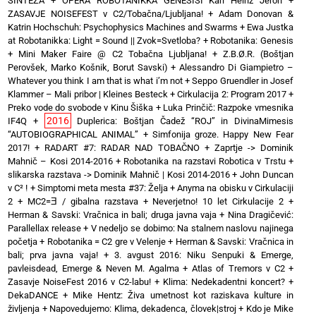
SINTEZA
+
OPERA ROBOTANIKKA GENESISI Karl Heinz Jeron
+
ZASAVJE NOISEFEST v C2/Tobačna/Ljubljana!
+
Adam Donovan &
Katrin Hochschuh: Psychophysics Machines and Swarms
+
Ewa Justka
at Robotanikka: Light = Sound || Zvok=Svetloba?
+
Robotanika: Genesis
+
Mini Maker Faire @ C2 Tobačna Ljubljana!
+
Z.B.Ø.R. (Boštjan
Perovšek, Marko Košnik, Borut Savski)
+
Alessandro Di Giampietro –
Whatever you think I am that is what i’m not
+
Seppo Gruendler in Josef
Klammer – Mali pribor | Kleines Besteck
+
Cirkulacija 2: Program 2017
+
Preko vode do svobode v Kinu Šiška
+
Luka Prinčič: Razpoke vmesnika
2016
IF4Q
+
Duplerica: Boštjan Čadež “ROJ” in DivinaMimesis
“AUTOBIOGRAPHICAL ANIMAL”
+
Simfonija groze. Happy New Fear
2017!
+
RADART #7: RADAR NAD TOBAČNO
+
Zaprtje -> Dominik
Mahnič – Kosi 2014-2016
+
Robotanika na razstavi Robotica v Trstu
+
slikarska razstava -> Dominik Mahnič | Kosi 2014-2016
+
John Duncan
v C² !
+
Simptomi meta mesta #37: Želja
+
Anyma na obisku v Cirkulaciji
2
+
MC2=Ǝ / gibalna razstava
+
Neverjetno! 10 let Cirkulacije 2
+
Herman & Savski: Vračnica in bali; druga javna vaja
+
Nina Dragičević:
Parallellax release
+
V nedeljo se dobimo: Na stalnem naslovu najinega
početja
+
Robotanika = C2 gre v Velenje
+
Herman & Savski: Vračnica in
bali; prva javna vaja!
+
3. avgust 2016: Niku Senpuki & Emerge,
pavleisdead, Emerge & Neven M. Agalma
+
Atlas of Tremors v C2
+
Zasavje NoiseFest 2016 v C2-labu!
+
Klima: Nedekadentni koncert?
+
DekaDANCE
+
Mike Hentz: Živa umetnost kot raziskava kulture in
življenja
+
Napovedujemo: Klima, dekadenca, človek|stroj
+
Kdo je Mike