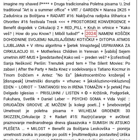
imagine my shaved P****
+
Druga tradicionalna Poletna pisarna \\ 2nd
traditional “Art is a summer office”
+
VRT / GARDEN
+
Niansa 2K25
+
Zadušnica za Boštjana
+
RADART #16: Naključna radijska štiharica
+
Otvoritev #16 festivala Tresk <<<
+
PROSTORSKE KONVERGENCE
+
Benefit dogodek v Cirkulaciji 2
+
RED_PILL
+
Kruh in vrtnice
+
“Kako
2024
veš? | How do you Know? | Miből tudod?”
+
NAMENI KOŠČEK
DOHODNINE SVOJEMU NAJSLAJŠEMU KOTIČKU!
+
DITOPIA ATMOS
LJUBLJANA
+
V ritmu algoritma
+
[petek trinajstega] USPAVANKA ZA
CIRKULACIJO III. + Motherless Children in Yerevan
+
[vabilo] Sejem
umetnin ART-MUS
+
[predstavitev] Kako veš – preden veš?
+
[cofestival]
Sanja Nešković Peršin: Trenutek pred tem
+
The Silent Movies: Po
zabavi | After the Party
+
Neža Knez v sodelovanju s Tatiano Kocmur in
Tinom Dožićem
+
Antez: “No Es” [dekstrocentrično kroženje]
+
[disrupeak] Umetniški disruptiv = vrhunec
+
[ekskluzivno=inkluzivno]
EDEN – LORIOT – TANTANOSI trio in IRENA TOMAŽIN
+
[v petek] Pau
Delgado Iglesias – PRISLUHNI / LISTEN
+
O
= Kržišnik, Podgoršek,
Fukuhara, Svetlik
+
Daniel Leber – PSYCHO SOMA
+
Vida Vojić ::
DRUGAČEN GROOVE JE MOŽEN! [s kolegi poeti…]
+
[vnebovzetje]
Umetnost je poletna pisarna
+
WILHELM GROENER: 33
SKIZZEN_Cirkulacije 2
+
Radart #15: Raz(n)čaranje
+
avObrat:
praznovanje mednarodnega dneva glaaazvoka
+
SUMISH IN ATSUKO
PLEŠETA …
+
MILOST
+
Benefit za Boštjana Leskovška – pionirja
umetnosti zvoka in poezije po pošti
+
[multimedijska postavitev] Urška