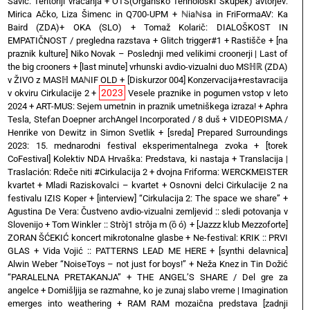
Savič: Teritoriji vračanja
+
OTS(Organsko Tehnološki Skupek) avtorjev:
Mirica Ačko, Liza Šimenc in Q700-UPM
+
ℕiaℕsa in FriFormaAV: Ka
Baird (ZDA)+ OKA (SLO)
+
Tomaž Kolarič: DIALOŠKOST IN
EMPATIČNOST / pregledna razstava
+
Glitch trigger#1
+
Rastišče
+
[na
praznik kulture] Niko Novak – Poslednji med velikimi croonerji | Last of
the big crooners
+
[last minute] vrhunski avdio-vizualni duo MSℍℝ (ZDA)
v ŽIVO z MASℍ MAℕIF OLD
+
[Diskurzor 004] Konzervacija+restavracija
2023
v okviru Cirkulacije 2
+
Vesele praznike in pogumen vstop v leto
2024
+
ART-MUS: Sejem umetnin in praznik umetniškega izraza!
+
Aphra
Tesla, Stefan Doepner archAngel Incorporated / 8 duš
+
VIDEOPISMA /
Henrike von Dewitz in Simon Svetlik
+
[sreda] Prepared Surroundings
2023: 15. mednarodni festival eksperimentalnega zvoka
+
[torek
CoFestival] Kolektiv NDA Hrvaška: Predstava, ki nastaja
+
Translacija |
Traslación: Rdeče niti #Cirkulacija 2
+
dvojna Friforma: WERCKMEISTER
kvartet + Mladi Raziskovalci – kvartet
+
Osnovni delci Cirkulacije 2 na
festivalu IZIS Koper
+
[interview] “Cirkulacija 2: The space we share”
+
Agustina De Vera: Čustveno avdio-vizualni zemljevid :: sledi potovanja v
Slovenijo
+
Tom Winkler :: Stròj1 strôja m (ȍ ó)
+
[Jazzz klub Mezzoforte]
ZORAN ŠĆEKIĆ koncert mikrotonalne glasbe
+
Ne-festival: KRIK :: PRVI
GLAS
+
Vida Vojić :: PATTERNS LEAD ME HERE
+
[synthi delavnica]
Alwin Weber “NoiseToys – not just for boys!”
+
Neža Knez in Tin Dožić
“PARALELNA PRETAKANJA”
+
THE ANGEL’S SHARE / Del gre za
angelce
+
Domišljija se razmahne, ko je zunaj slabo vreme | Imagination
emerges into weathering
+
RAM RAM mozaična predstava [zadnji