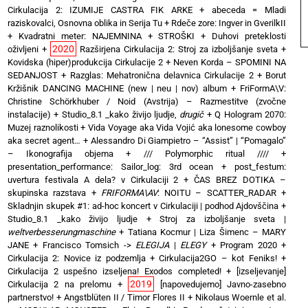
Cirkulacija 2: IZUMIJE CASTRA FIK ARKE
+
abeceda = Mladi
raziskovalci, Osnovna oblika in Serija Tu
+
Rdeče zore: Ingver in GverilkII
+
Kvadratni meter: NAJEMNINA + STROŠKI
+
Duhovi preteklosti
2020
oživljeni
+
Razširjena Cirkulacija 2: Stroj za izboljšanje sveta
+
Kovidska (hiper)produkcija Cirkulacije 2
+
Neven Korda – SPOMINI NA
SEDANJOST
+
Razglas: Mehatronična delavnica Cirkulacije 2
+
Borut
Kržišnik DANCING MACHINE (new | neu | nov) album
+
FriFormA\V:
Christine Schörkhuber / Noid (Avstrija) – Razmestitve (zvočne
instalacije)
+
Studio_8.1 _kako živijo ljudje,
drugič
+
Q Hologram 2070:
Muzej raznolikosti
+
Vida Voyage aka Vida Vojić aka lonesome cowboy
aka secret agent…
+
Alessandro Di Giampietro – “Assist” | “Pomagalo”
– Ikonografija objema
+
/// Polymorphic ritual ////
+
presentation_performance: Sailor_log: 3rd ocean
+
post_festum:
uvertura festivala A dela? v Cirkulaciji 2
+
ČAS BREZ DOTIKA –
skupinska razstava
+
FRIFORMA\AV
: NOITU – SCATTER_RADAR
+
Skladnjin skupek #1: ad-hoc koncert v Cirkulaciji | podhod Ajdovščina
+
Studio_8.1 _kako živijo ljudje
+
Stroj za izboljšanje sveta |
weltverbesserungmaschine
+
Tatiana Kocmur | Liza Šimenc – MARY
JANE
+
Francisco Tomsich ->
ELEGIJA
|
ELEGY
+
Program 2020
+
Cirkulacija 2: Novice iz podzemlja
+
Cirkulacija2GO – kot Feniks!
+
Cirkulacija 2 uspešno izseljena! Exodos completed!
+
[izseljevanje]
2019
Cirkulacija 2 na prelomu
+
[napovedujemo] Javno-zasebno
partnerstvo!
+
Angstblüten II / Timor Flores II
+
Nikolaus Woernle et al.