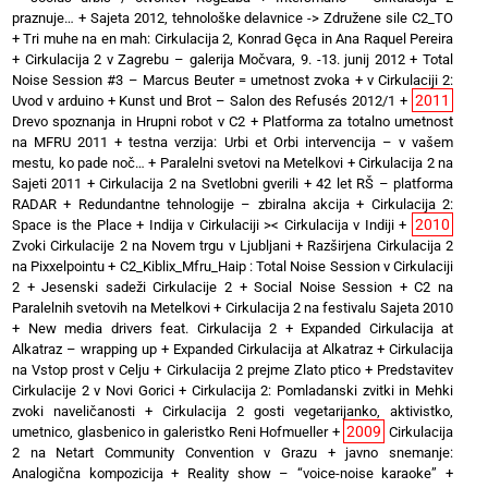
praznuje…
+
Sajeta 2012, tehnološke delavnice -> Združene sile C2_TO
+
Tri muhe na en mah: Cirkulacija 2, Konrad Gęca in Ana Raquel Pereira
+
Cirkulacija 2 v Zagrebu – galerija Močvara, 9. -13. junij 2012
+
Total
Noise Session #3 – Marcus Beuter = umetnost zvoka
+
v Cirkulaciji 2:
2011
Uvod v arduino
+
Kunst und Brot – Salon des Refusés 2012/1
+
Drevo spoznanja in Hrupni robot v C2
+
Platforma za totalno umetnost
na MFRU 2011
+
testna verzija: Urbi et Orbi intervencija – v vašem
mestu, ko pade noč…
+
Paralelni svetovi na Metelkovi
+
Cirkulacija 2 na
Sajeti 2011
+
Cirkulacija 2 na Svetlobni gverili
+
42 let RŠ – platforma
RADAR
+
Redundantne tehnologije – zbiralna akcija
+
Cirkulacija 2:
2010
Space is the Place
+
Indija v Cirkulaciji >< Cirkulacija v Indiji
+
Zvoki Cirkulacije 2 na Novem trgu v Ljubljani
+
Razširjena Cirkulacija 2
na Pixxelpointu
+
C2_Kiblix_Mfru_Haip : Total Noise Session v Cirkulaciji
2
+
Jesenski sadeži Cirkulacije 2
+
Social Noise Session
+
C2 na
Paralelnih svetovih na Metelkovi
+
Cirkulacija 2 na festivalu Sajeta 2010
+
New media drivers feat. Cirkulacija 2
+
Expanded Cirkulacija at
Alkatraz – wrapping up
+
Expanded Cirkulacija at Alkatraz
+
Cirkulacija
na Vstop prost v Celju
+
Cirkulacija 2 prejme Zlato ptico
+
Predstavitev
Cirkulacije 2 v Novi Gorici
+
Cirkulacija 2: Pomladanski zvitki in Mehki
zvoki naveličanosti
+
Cirkulacija 2 gosti vegetarijanko, aktivistko,
2009
umetnico, glasbenico in galeristko Reni Hofmueller
+
Cirkulacija
2 na Netart Community Convention v Grazu
+
javno snemanje:
Analogična kompozicija
+
Reality show – “voice-noise karaoke”
+