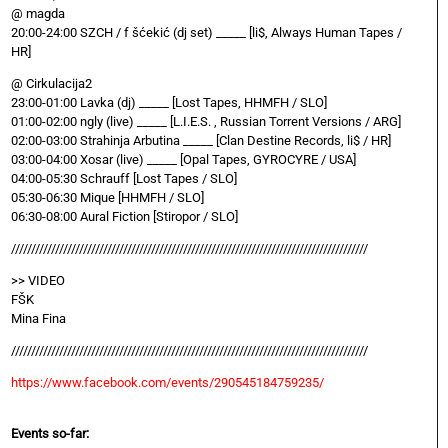
@ magda
20:00-24:00 SZCH / f šćekić (dj set) _____ [li$, Always Human Tapes /
HR]
@ Cirkulacija2
23:00-01:00 Lavka (dj) _____ [Lost Tapes, HHMFH / SLO]
01:00-02:00 ngly (live) _____ [L.I.E.S. , Russian Torrent Versions / ARG]
02:00-03:00 Strahinja Arbutina _____ [Clan Destine Records, li$ / HR]
03:00-04:00 Xosar (live) _____ [Opal Tapes, GYROCYRE / USA]
04:00-05:30 Schrauff [Lost Tapes / SLO]
05:30-06:30 Mique [HHMFH / SLO]
06:30-08:00 Aural Fiction [Stiropor / SLO]
/////////////////////////////////////////////////////////////////////////////////////////
>> VIDEO
FŠK
Mina Fina
/////////////////////////////////////////////////////////////////////////////////////////
https://www.facebook.com/events/290545184759235/
Events so-far: