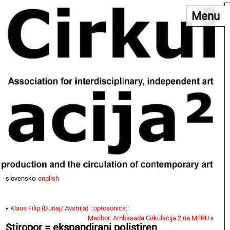
Menu
slovensko
english
«
Klaus Filip (Dunaj/ Avstrija) ::optosonics::
Maribor: Ambasada Cirkulacija 2 na MFRU
»
Stiropor = ekspandirani polistiren