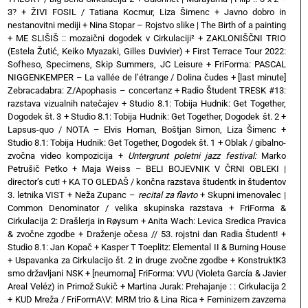
3?
+
ŽIVI FOSIL / Tatiana Kocmur, Liza Šimenc
+
Javno dobro in
nestanovitni mediji
+
Nina Stopar – Rojstvo slike | The Birth of a painting
+
ME SLIŠIŠ :: mozaični dogodek v Cirkulaciji²
+
ZAKLONIŠČNI TRIO
(Estela Žutić, Keiko Myazaki, Gilles Duvivier)
+
First Terrace Tour 2022:
Sofheso, Specimens, Skip Summers, JC Leisure
+
FriForma: PASCAL
NIGGENKEMPER – La vallée de l’étrange / Dolina čudes
+
[last minute]
Zebracadabra: Z/Apophasis – concertanz
+
Radio Študent TRESK #13:
razstava vizualnih natečajev
+
Studio 8.1: Tobija Hudnik: Get Together,
Dogodek št. 3
+
Studio 8.1: Tobija Hudnik: Get Together, Dogodek št. 2
+
Lapsus-quo / NOTA – Elvis Homan, Boštjan Simon, Liza Šimenc
+
Studio 8.1: Tobija Hudnik: Get Together, Dogodek št. 1
+
Oblak / gibalno-
zvočna video kompozicija
+
Untergrunt poletni jazz festival:
Marko
Petrušič Petko
+
Maja Weiss – BELI BOJEVNIK V ČRNI OBLEKI |
director’s cut!
+
KA TO GLEDAŠ / končna razstava študentk in študentov
3. letnika VIST
+
Neža Zupanc –
recital za flavto
+
Skupni imenovalec |
Common Denominator / velika skupinska razstava
+
FriForma &
Cirkulacija 2: Drašlerja in Røysum
+
Anita Wach: Levica Sredica Pravica
& zvočne zgodbe
+
Draženje očesa // 53. rojstni dan Radia Študent!
+
Studio 8.1: Jan Kopač
+
Kasper T Toeplitz: Elemental II & Burning House
+
Uspavanka za Cirkulacijo št. 2 in druge zvočne zgodbe
+
KonstruktK3
smo državljani NSK
+
[neumorna] FriForma: VVU (Violeta García & Javier
Areal Veléz) in Primož Sukič
+
Martina Jurak: Prehajanje : : Cirkulacija 2
+
KUD Mreža / FriFormA\V: MRM trio & Lina Rica
+
Feminizem zavzema