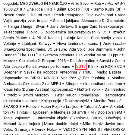
dogodek: MED ZVERJO IN NEMOČJO
+
Anže Sever – Rob
+
friformA\V
/
16.08.2018 / Lina Rica (HR) / Bálint Bolcsó (HU) / Samo Kutin (SI)
+
Neven Korda – Daj mi mir!
+
Petek trinajstega: Trije zvočni pari
+
Vida
Vojić: poezija, zvok in glas
+
Špica Ljubljana: Alessandro Di Giampietro
– Thinga Things | Stvari
+
Jana Jevtović & Engin Can: Teleskopiranje |
Telescoping
+
oOo! 5. oOobletnica poOovezoOovanj v C²
+
Izračun
Slepih Pilotov
+
A Pit of Koelse | Luknja Koelse: Sublimacija znoja
+
Velenje v Ljubljani: Kutwyv
+
Nova londonska scena |
New London
underground
Specimens, JC Leisure, Vida Vojić, Joe Summers
+
John
Duncan “The TELL” = svetovna premiera
+
In vendar se vrti | Eppur Si
Muove
+
Cirkulacija 2: Program 2018
+
Disinformation + Savski v Coni
+
2017
Alte Lezbiše Kunst; zvočni performans
+
Kikiriki in ROR v C2
+
Doepner in Savski na Robotics Anteprima v Trstu
+
Marko Batista –
Uspavanka za CIRKULACIJO
+
Nez Pez // Pez Pushing
+
Maribor:
Ambasada Cirkulacija 2 na MFRU
+
Stiropor = ekspandirani polistiren
+
Klaus Filip (Dunaj/ Avstrija) ::optosonics::
+
HuXterlTronik = Dani Bedrač
+ ::vtol:: = Dmitri Morozov
+
Peter Rauch: Ponavljanje – samostojna
skupinska razstava
+
Knjiga oglja / DopisovanjeM
+
Monika Pocrnjić –
SVAROG.3
+
Ponovni vzpon Poljske kraljice!
+
Tatsuru Arai – Arkhitek-
ton /+\ Tinitus – Ljubezen je hladnejša od smrti
+
M / DopisovanjeM
+
Tanja Vujinović – Univerzalni objekti (Eksplozije, BBFs2, Tihožitje)
+
Mešani dvojni trojček | Mixed double triplet = Mike Hentz, Javier Areal
Vélez, Strunarja
+
Derek Holzer – VECTOR SYNTHESIS | VEKTORSKA