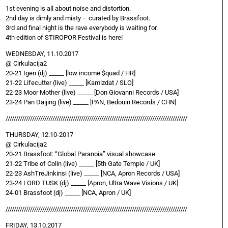
1st evening is all about noise and distortion.
2nd day is dimly and misty – curated by Brassfoot.
3rd and final night is the rave everybody is waiting for.
4th edition of STIROPOR Festival is here!
WEDNESDAY, 11.10.2017
@ Cirkulacija2
20-21 Igen (dj) _____ [low income $quad / HR]
21-22 Lifecutter (live) _____ [Kamizdat / SLO]
22-23 Moor Mother (live) _____ [Don Giovanni Records / USA]
23-24 Pan Daijing (live) _____ [PAN, Bedouin Records / CHN]
/////////////////////////////////////////////////////////////////////////////////////////
THURSDAY, 12.10-2017
@ Cirkulacija2
20-21 Brassfoot: “Global Paranoia” visual showcase
21-22 Tribe of Colin (live) _____ [5th Gate Temple / UK]
22-23 AshTreJinkinsi (live) _____ [NCA, Apron Records / USA]
23-24 LORD TUSK (dj) _____ [Apron, Ultra Wave Visions / UK]
24-01 Brassfoot (dj) _____ [NCA, Apron / UK]
/////////////////////////////////////////////////////////////////////////////////////////
FRIDAY, 13.10.2017