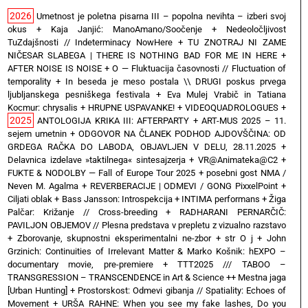
2026
Umetnost je poletna pisarna III – popolna nevihta – izberi svoj
okus
+
Kaja Janjić: ManoAmano/Soočenje
+
Nedeoločljivost
TuZdajšnosti // Indeterminacy NowHere
+
TU ZNOTRAJ NI ZAME
NIČESAR SLABEGA | THERE IS NOTHING BAD FOR ME IN HERE
+
AFTER NOISE IS NOISE
+
O — Fluktuacija časovnosti // Fluctuation of
temporality
+
In beseda je meso postala \\ DRUGI poskus prvega
ljubljanskega pesniškega festivala
+
Eva Mulej Vrabič in Tatiana
Kocmur: chrysalis
+
HRUPNE USPAVANKE!
+
VIDEOQUADROLOGUES
+
2025
ANTOLOGIJA KRIKA III: AFTERPARTY
+
ART-MUS 2025 – 11.
sejem umetnin
+
ODGOVOR NA ČLANEK PODHOD AJDOVŠČINA: OD
GRDEGA RAČKA DO LABODA, OBJAVLJEN V DELU, 28.11.2025
+
Delavnica izdelave »taktilnega« sintesajzerja
+
VR@Animateka@C2
+
FUKTE & NODOLBY — Fall of Europe Tour 2025 + posebni gost NMA /
Neven M. Agalma
+
REVERBERACIJE | ODMEVI / GONG PixxelPoint
+
Ciljati oblak
+
Bass Jansson: Introspekcija
+
INTIMA performans
+
Žiga
Palčar: Križanje // Cross-breeding
+
RADHARANI PERNARČIČ:
PAVILJON OBJEMOV // Plesna predstava v prepletu z vizualno razstavo
+
Zborovanje, skupnostni eksperimentalni ne-zbor
+
str O j
+
John
Grzinich: Continuities of Irrelevant Matter & Marko Košnik: hEXPO –
documentary movie, pre-premiere
+
TTT2025 /// TABOO –
TRANSGRESSION – TRANSCENDENCE in Art & Science ++ Mestna jaga
[Urban Hunting]
+
Prostorskost: Odmevi gibanja // Spatiality: Echoes of
Movement
+
URŠA RAHNE: When you see my fake lashes, Do you