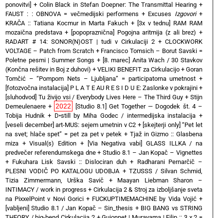
ponovitvi]
+
Colin Black in Stefan Doepner: The Transmittal Hearing
+
FAUST : : OBNOVA = večmedijski performens
+
Excuses
Izgovori
+
KRAČA :: Tatiana Kocmur in Marta Fakuch
+
[3x v tednu] RAM RAM
mozaična predstava
+
[popopraznična] Pogojna aritmija (z ali brez)
+
RADART # 14: SONOR(N)OST | tudi v Cirkulaciji 2
+
CLOCKWORK
VOLTAGE – Patch from Scratch
+
Francisco Tomsich – Borut Savski =
Poletne pesmi | Summer Songs
+
[8. marec] Anita Wach / 30 Stavkov
(Končna rešitev in Boj z duhovi)
+
VELIKI BENEFIT za Cirkulacijo
+
Goran
Tomčić – “Pompom Nets – Ljubljana” = participatorna umetnost
+
[fotozvočna instalacija] P L A T E AU R E S I D U E: Zaslonke v pokrajini
+
[sluhodvod] Tu živijo vsi / Everybody Lives Here – The Third Guy + Stijn
2022
Demeulenaere
+
[Studio 8.1] Get Together — Dogodek št. 4 –
Tobija Hudnik
+
D•still by Miha Godec / intermedijska instalacija
+
[veseli december] art-MUS: sejem umetnin v C2
+
[skejterji only] “Pet let
na svet; hlače spet” = pet za pet v petek
+
Tjaž in Gizmo :: Glasbena
miza + Visual(s) Edition
+
[Via Negativa vabi] GLASS ILLKA / na
predvečer referendumskega dne
+
Studio 8.1 – Jan Kopač – Vignettes
+
Fukuhara Lisk Savski :: Dislociran duh
+
Radharani Pernarčič –
PLESNI VODIČ PO KATALOGU UDOBJA
+
TZUSSS / Silvan Schmid,
Tizia Zimmermann, Urška Savič
+
Maayan Liebman Sharon –
INTIMACY / work in progress
+
Cirkulacija 2 & Stroj za izboljšanje sveta
na PixxelPoint v Novi Gorici
+
FUCKUPTIMEMACHINE by Vida Vojić
+
[vabljeni] Studio 8.1 / Jan Kopač – Sin_thesis
+
BIG BANG vs STRING
THEORY / big-bend Cirkulacija 2
+
Guionnet | Murayama | Filip :: 3 x 2 =