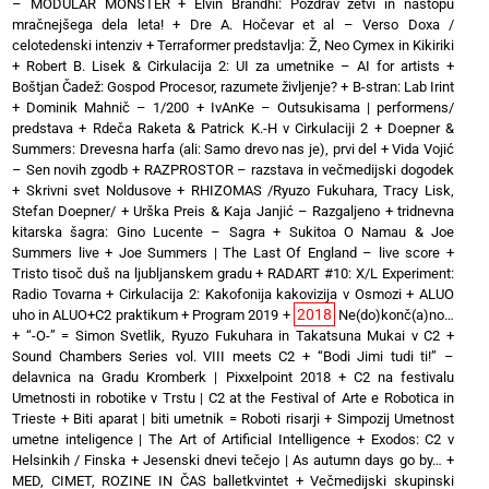
– MODULAR MONSTER
+
Elvin Brandhi: Pozdrav žetvi in nastopu
mračnejšega dela leta!
+
Dre A. Hočevar et al – Verso Doxa /
celotedenski intenziv
+
Terraformer predstavlja: Ž, Neo Cymex in Kikiriki
+
Robert B. Lisek & Cirkulacija 2: UI za umetnike – AI for artists
+
Boštjan Čadež: Gospod Procesor, razumete življenje?
+
B-stran: Lab Irint
+
Dominik Mahnič – 1/200
+
IvAnKe – Outsukisama | performens/
predstava
+
Rdeča Raketa & Patrick K.-H v Cirkulaciji 2
+
Doepner &
Summers: Drevesna harfa (ali: Samo drevo nas je), prvi del
+
Vida Vojić
– Sen novih zgodb
+
RAZPROSTOR – razstava in večmedijski dogodek
+
Skrivni svet Noldusove
+
RHIZOMAS /Ryuzo Fukuhara, Tracy Lisk,
Stefan Doepner/
+
Urška Preis & Kaja Janjić – Razgaljeno
+
tridnevna
kitarska šagra: Gino Lucente – Sagra
+
Sukitoa O Namau & Joe
Summers live
+
Joe Summers | The Last Of England – live score
+
Tristo tisoč duš na ljubljanskem gradu
+
RADART #10: X/L Experiment:
Radio Tovarna
+
Cirkulacija 2: Kakofonija kakovizija v Osmozi
+
ALUO
2018
uho in ALUO+C2 praktikum
+
Program 2019
+
Ne(do)konč(a)no…
+
“-O-” = Simon Svetlik, Ryuzo Fukuhara in Takatsuna Mukai v C2
+
Sound Chambers Series vol. VIII meets C2
+
“Bodi Jimi tudi ti!” –
delavnica na Gradu Kromberk | Pixxelpoint 2018
+
C2 na festivalu
Umetnosti in robotike v Trstu | C2 at the Festival of Arte e Robotica in
Trieste
+
Biti aparat | biti umetnik = Roboti risarji
+
Simpozij Umetnost
umetne inteligence | The Art of Artificial Intelligence
+
Exodos: C2 v
Helsinkih / Finska
+
Jesenski dnevi tečejo | As autumn days go by…
+
MED, CIMET, ROZINE IN ČAS balletkvintet
+
Večmedijski skupinski