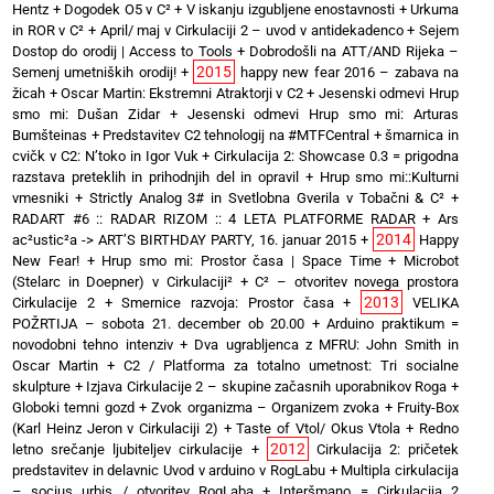
Hentz
+
Dogodek O5 v C²
+
V iskanju izgubljene enostavnosti
+
Urkuma
in ROR v C²
+
April/ maj v Cirkulaciji 2 – uvod v antidekadenco
+
Sejem
Dostop do orodij | Access to Tools
+
Dobrodošli na ATT/AND Rijeka –
2015
Semenj umetniških orodij!
+
happy new fear 2016 – zabava na
žicah
+
Oscar Martin: Ekstremni Atraktorji v C2
+
Jesenski odmevi Hrup
smo mi: Dušan Zidar
+
Jesenski odmevi Hrup smo mi: Arturas
Bumšteinas
+
Predstavitev C2 tehnologij na #MTFCentral
+
šmarnica in
cvičk v C2: N’toko in Igor Vuk
+
Cirkulacija 2: Showcase 0.3 = prigodna
razstava preteklih in prihodnjih del in opravil
+
Hrup smo mi::Kulturni
vmesniki
+
Strictly Analog 3# in Svetlobna Gverila v Tobačni & C²
+
RADART #6 :: RADAR RIZOM :: 4 LETA PLATFORME RADAR
+
Ars
2014
ac²ustic²a -> ART’S BIRTHDAY PARTY, 16. januar 2015
+
Happy
New Fear!
+
Hrup smo mi: Prostor časa | Space Time
+
Microbot
(Stelarc in Doepner) v Cirkulaciji²
+
C² – otvoritev novega prostora
2013
Cirkulacije 2
+
Smernice razvoja: Prostor časa
+
VELIKA
POŽRTIJA – sobota 21. december ob 20.00
+
Arduino praktikum =
novodobni tehno intenziv
+
Dva ugrabljenca z MFRU: John Smith in
Oscar Martin
+
C2 / Platforma za totalno umetnost: Tri socialne
skulpture
+
Izjava Cirkulacije 2 – skupine začasnih uporabnikov Roga
+
Globoki temni gozd
+
Zvok organizma – Organizem zvoka
+
Fruity-Box
(Karl Heinz Jeron v Cirkulaciji 2)
+
Taste of Vtol/ Okus Vtola
+
Redno
2012
letno srečanje ljubiteljev cirkulacije
+
Cirkulacija 2: pričetek
predstavitev in delavnic Uvod v arduino v RogLabu
+
Multipla cirkulacija
– socius urbis / otvoritev RogLaba
+
Interšmano = Cirkulacija 2