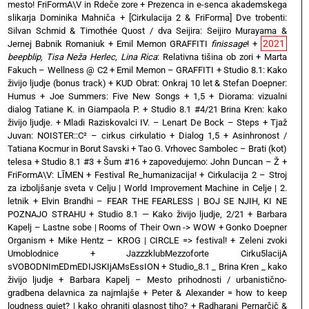
mesto! FriFormA\V in Rdeče zore
+
Prezenca in e-senca akademskega
slikarja Dominika Mahniča
+
[Cirkulacija 2 & FriForma] Dve trobenti:
Silvan Schmid & Timothée Quost / dva Seijira: Seijiro Murayama &
2021
Jernej Babnik Romaniuk
+
Emil Memon GRAFFITI
finissage
!
+
beepblip, Tisa Neža Herlec, Lina Rica
: Relativna tišina ob zori
+
Marta
Fakuch – Wellness @ C2
+
Emil Memon – GRAFFITI
+
Studio 8.1: Kako
živijo ljudje (bonus track)
+
KUD Obrat: Onkraj 10 let & Stefan Doepner:
Humus
+
Joe Summers: Five New Songs
+
1,5 + Diorama: vizualni
dialog Tatiane K. in Giampaola P.
+
Studio 8.1 #4/21 Brina Kren: kako
živijo ljudje.
+
Mladi Raziskovalci IV. – Lenart De Bock – Steps
+
Tjaž
Juvan: NOISTER::C² – cirkus cirkulatio
+
Dialog 1,5 + Asinhronost /
Tatiana Kocmur in Borut Savski
+
Tao G. Vrhovec Sambolec – Brati (kot)
telesa
+
Studio 8.1 #3 + Šum #16
+
zapovedujemo: John Duncan – Ž
+
FriFormA\V: LĪMEN
+
Festival Re_humanizacija!
+
Cirkulacija 2 – Stroj
za izboljšanje sveta v Celju | World Improvement Machine in Celje | 2.
letnik
+
Elvin Brandhi – FEAR THE FEARLESS | BOJ SE NJIH, KI NE
POZNAJO STRAHU
+
Studio 8.1 — Kako živijo ljudje, 2/21
+
Barbara
Kapelj – Lastne sobe | Rooms of Their Own -> WOW
+
Gonko Doepner
Organism
+
Mike Hentz – KROG | CIRCLE => festival!
+
Zeleni zvoki
Umoblodnice
+
JazzzklubMezzoforte Cirku5lacijA
sVOBODNImEDmEDIJSKIjAMsEssION
+
Studio_8.1 _ Brina Kren _ kako
živijo ljudje
+
Barbara Kapelj – Mesto prihodnosti / urbanistično-
gradbena delavnica za najmlajše
+
Peter & Alexander = how to keep
loudness quiet? | kako ohraniti glasnost tiho?
+
Radharani Pernarčič &