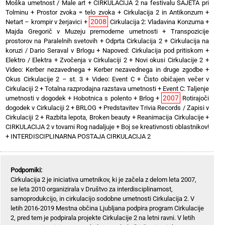
Moška umetnost / Male art
+
CIRKULACIJA 2 na festivalu SAJETA pri
Tolminu
+
Prostor zvoka = telo zvoka
+
Cirkulacija 2 in Antikonzum
+
2008
Netart – krompir v žerjavici
+
Cirkulacija 2: Vladavina Konzuma
+
Majda Gregorič v Muzeju premoderne umetnosti
+
Transpozicije
prostorov na Paralelnih svetovih
+
Odprta Cirkulacija 2
+
Cirkulacija na
koruzi / Dario Seraval v Brlogu
+
Napoved: Cirkulacija pod pritiskom
+
Elektro / Elektra
+
Zvočenja v Cirkulaciji 2
+
Novi okusi Cirkulacije 2
+
Video: Kerber nezavednega
+
Kerber nezavednega in druge zgodbe
+
Okus Cirkulacije 2 – st. 3
+
Video: Event C
+
Čisto običajen večer v
Cirkulaciji 2
+
Totalna razprodajna razstava umetnosti
+
Event C: Taljenje
2007
umetnosti v dogodek
+
Hobotnica s polento
+
Brlog
+
Rotirajoči
dogodek v Cirkulaciji 2
+
BRLOG
+
Predstavitev Trivia Records / Zapisi v
Cirkulaciji 2
+
Razbita lepota, Broken beauty
+
Reanimacija Cirkulacije
+
CIRKULACIJA 2 v tovarni Rog nadaljuje
+
Boj se kreativnosti oblastnikov!
+
INTERDISCIPLINARNA POSTAJA CIRKULACIJA 2
Podporniki:
Cirkulacija 2 je iniciativa umetnikov, ki je začela z delom leta 2007,
se leta 2010 organizirala v Društvo za interdisciplinarnost,
samoprodukcijo, in cirkulacijo sodobne umetnosti Cirkulacija 2. V
letih 2016-2019 Mestna občina Ljubljana podpira program Cirkulacije
2, pred tem je podpirala projekte Cirkulacije 2 na letni ravni. V letih