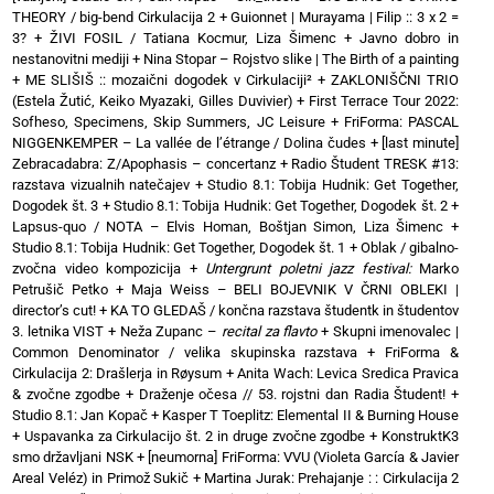
THEORY / big-bend Cirkulacija 2
+
Guionnet | Murayama | Filip :: 3 x 2 =
3?
+
ŽIVI FOSIL / Tatiana Kocmur, Liza Šimenc
+
Javno dobro in
nestanovitni mediji
+
Nina Stopar – Rojstvo slike | The Birth of a painting
+
ME SLIŠIŠ :: mozaični dogodek v Cirkulaciji²
+
ZAKLONIŠČNI TRIO
(Estela Žutić, Keiko Myazaki, Gilles Duvivier)
+
First Terrace Tour 2022:
Sofheso, Specimens, Skip Summers, JC Leisure
+
FriForma: PASCAL
NIGGENKEMPER – La vallée de l’étrange / Dolina čudes
+
[last minute]
Zebracadabra: Z/Apophasis – concertanz
+
Radio Študent TRESK #13:
razstava vizualnih natečajev
+
Studio 8.1: Tobija Hudnik: Get Together,
Dogodek št. 3
+
Studio 8.1: Tobija Hudnik: Get Together, Dogodek št. 2
+
Lapsus-quo / NOTA – Elvis Homan, Boštjan Simon, Liza Šimenc
+
Studio 8.1: Tobija Hudnik: Get Together, Dogodek št. 1
+
Oblak / gibalno-
zvočna video kompozicija
+
Untergrunt poletni jazz festival:
Marko
Petrušič Petko
+
Maja Weiss – BELI BOJEVNIK V ČRNI OBLEKI |
director’s cut!
+
KA TO GLEDAŠ / končna razstava študentk in študentov
3. letnika VIST
+
Neža Zupanc –
recital za flavto
+
Skupni imenovalec |
Common Denominator / velika skupinska razstava
+
FriForma &
Cirkulacija 2: Drašlerja in Røysum
+
Anita Wach: Levica Sredica Pravica
& zvočne zgodbe
+
Draženje očesa // 53. rojstni dan Radia Študent!
+
Studio 8.1: Jan Kopač
+
Kasper T Toeplitz: Elemental II & Burning House
+
Uspavanka za Cirkulacijo št. 2 in druge zvočne zgodbe
+
KonstruktK3
smo državljani NSK
+
[neumorna] FriForma: VVU (Violeta García & Javier
Areal Veléz) in Primož Sukič
+
Martina Jurak: Prehajanje : : Cirkulacija 2