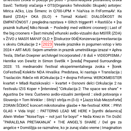
Savič: Teritoriji vračanja
+
OTS(Organsko Tehnološki Skupek) avtorjev:
Mirica Ačko, Liza Šimenc in Q700-UPM
+
ℕiaℕsa in FriFormaAV: Ka
Baird (ZDA)+ OKA (SLO)
+
Tomaž Kolarič: DIALOŠKOST IN
EMPATIČNOST / pregledna razstava
+
Glitch trigger#1
+
Rastišče
+
[na
praznik kulture] Niko Novak – Poslednji med velikimi croonerji | Last of
the big crooners
+
[last minute] vrhunski avdio-vizualni duo MSℍℝ (ZDA)
v ŽIVO z MASℍ MAℕIF OLD
+
[Diskurzor 004] Konzervacija+restavracija
2023
v okviru Cirkulacije 2
+
Vesele praznike in pogumen vstop v leto
2024
+
ART-MUS: Sejem umetnin in praznik umetniškega izraza!
+
Aphra
Tesla, Stefan Doepner archAngel Incorporated / 8 duš
+
VIDEOPISMA /
Henrike von Dewitz in Simon Svetlik
+
[sreda] Prepared Surroundings
2023: 15. mednarodni festival eksperimentalnega zvoka
+
[torek
CoFestival] Kolektiv NDA Hrvaška: Predstava, ki nastaja
+
Translacija |
Traslación: Rdeče niti #Cirkulacija 2
+
dvojna Friforma: WERCKMEISTER
kvartet + Mladi Raziskovalci – kvartet
+
Osnovni delci Cirkulacije 2 na
festivalu IZIS Koper
+
[interview] “Cirkulacija 2: The space we share”
+
Agustina De Vera: Čustveno avdio-vizualni zemljevid :: sledi potovanja v
Slovenijo
+
Tom Winkler :: Stròj1 strôja m (ȍ ó)
+
[Jazzz klub Mezzoforte]
ZORAN ŠĆEKIĆ koncert mikrotonalne glasbe
+
Ne-festival: KRIK :: PRVI
GLAS
+
Vida Vojić :: PATTERNS LEAD ME HERE
+
[synthi delavnica]
Alwin Weber “NoiseToys – not just for boys!”
+
Neža Knez in Tin Dožić
“PARALELNA PRETAKANJA”
+
THE ANGEL’S SHARE / Del gre za
angelce
+
Domišljija se razmahne, ko je zunaj slabo vreme | Imagination