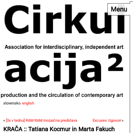
Menu
slovensko
english
«
[3x v tednu] RAM RAM mozaična predstava
Excuses
Izgovori
»
KRAČA :: Tatiana Kocmur in Marta Fakuch