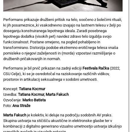
Performans prikazuje družbeni pritisk na telo, soočeno z bolečimi rituali,
ki jih posameznice_ki vsakodnevno izvajajo na lastnem telesu v želji po
doseganju konstruiranega lepotnega ideala. Zaradi posebnega
lepotnega dodatka (visokih pet) navidez zdravo telo izgublja svojo
funkcionalnost. Postane omejeno, na pogled pohabljeno in
transformirano. Distorzija podobe ekstremno erotičnega telesa vnaša
pomisleke o njegovi zaželjenosti in (morda) vzpostavi razmišljanje o
družbenih pričakovanjih in normah.
Performans je bil prvič prikazan na zadnji ediciji
Festivala Račka
(2022,
CSU Celje), ki se je osredotočal na raziskovanje različnih vidikov,
prostorov in artikulacij seksualnega v sodobni umetnosti.
Koncept:
Tatiana Kocmur
Izvedba:
Tatiana Kocmur, Marta Fakuch
Ozvočenje:
Marko Batista
Foto:
Ana Straže
Marta Fakuch
je kolektiv, ki deluje na področju sodobnih AV praks.
Skupina ustvarja na stičišču akustične in elektronske glasbe ter v
kombinaciji z digitalno generirano vizualno umetnostjo ustvarja izkušnjo
raznolikih zvočnih in vizualnih pokrajin.