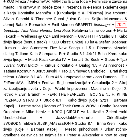
+
KUD Mreža / FriFormA\V: MRM trio & Lina Rica
+
Feminizem zavzema
mesto! FriFormA\V in Rdeče zore
+
Prezenca in e-senca akademskega
slikarja Dominika Mahniča
+
[Cirkulacija 2 & FriForma] Dve trobenti:
Silvan Schmid & Timothée Quost / dva Seijira: Seijiro Murayama &
2021
Jernej Babnik Romaniuk
+
Emil Memon GRAFFITI
finissage
!
+
beepblip, Tisa Neža Herlec, Lina Rica
: Relativna tišina ob zori
+
Marta
Fakuch – Wellness @ C2
+
Emil Memon – GRAFFITI
+
Studio 8.1: Kako
živijo ljudje (bonus track)
+
KUD Obrat: Onkraj 10 let & Stefan Doepner:
Humus
+
Joe Summers: Five New Songs
+
1,5 + Diorama: vizualni
dialog Tatiane K. in Giampaola P.
+
Studio 8.1 #4/21 Brina Kren: kako
živijo ljudje.
+
Mladi Raziskovalci IV. – Lenart De Bock – Steps
+
Tjaž
Juvan: NOISTER::C² – cirkus cirkulatio
+
Dialog 1,5 + Asinhronost /
Tatiana Kocmur in Borut Savski
+
Tao G. Vrhovec Sambolec – Brati (kot)
telesa
+
Studio 8.1 #3 + Šum #16
+
zapovedujemo: John Duncan – Ž
+
FriFormA\V: LĪMEN
+
Festival Re_humanizacija!
+
Cirkulacija 2 – Stroj
za izboljšanje sveta v Celju | World Improvement Machine in Celje | 2.
letnik
+
Elvin Brandhi – FEAR THE FEARLESS | BOJ SE NJIH, KI NE
POZNAJO STRAHU
+
Studio 8.1 — Kako živijo ljudje, 2/21
+
Barbara
Kapelj – Lastne sobe | Rooms of Their Own -> WOW
+
Gonko Doepner
Organism
+
Mike Hentz – KROG | CIRCLE => festival!
+
Zeleni zvoki
Umoblodnice
+
JazzzklubMezzoforte Cirku5lacijA
sVOBODNImEDmEDIJSKIjAMsEssION
+
Studio_8.1 _ Brina Kren _ kako
živijo ljudje
+
Barbara Kapelj – Mesto prihodnosti / urbanistično-
gradbena delavnica za najmlajše
+
Peter & Alexander = how to keep