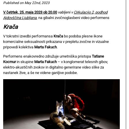
Published on May 22nd, 2023
V četrtek, 25. maja 2023 ob 20.00
vabljeni v
Cirkulacijo 2, podhod
Ajdovščina Ljubljana
, na gibalni zvočnoglasbeni video performens
Krača
V tokratni izvedbi performansa
Krača
bo podoba plesne ikone
komercialne seksualnosti prikazana v prepletu zvočne in vizualne
pripovedi kolektiva
Marta Fakuch
.
Performens enakovredno združuje umetniška pristopa
Tatiane
Kocmur
in skupine
Marta Fakuch
– v konglomerat telesnih gibov,
elektro-akustičnih zvokov in digitalno generirane video slike za
nastanek žive, a še ne videne ganljive podobe.