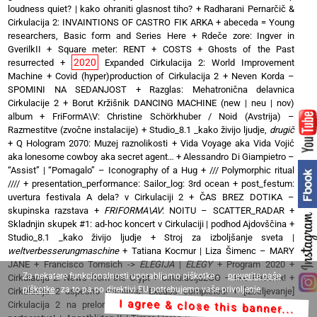
loudness quiet? | kako ohraniti glasnost tiho?
+
Radharani Pernarčič &
Cirkulacija 2: INVAINTIONS OF CASTRO FIK ARKA
+
abeceda = Young
researchers, Basic form and Series Here
+
Rdeče zore: Ingver in
GverilkII
+
Square meter: RENT + COSTS
+
Ghosts of the Past
2020
resurrected
+
Expanded Cirkulacija 2: World Improvement
Machine
+
Covid (hyper)production of Cirkulacija 2
+
Neven Korda –
SPOMINI NA SEDANJOST
+
Razglas: Mehatronična delavnica
Cirkulacije 2
+
Borut Kržišnik DANCING MACHINE (new | neu | nov)
album
+
FriFormA\V: Christine Schörkhuber / Noid (Avstrija) –
Razmestitve (zvočne instalacije)
+
Studio_8.1 _kako živijo ljudje,
drugič
+
Q Hologram 2070: Muzej raznolikosti
+
Vida Voyage aka Vida Vojić
aka lonesome cowboy aka secret agent…
+
Alessandro Di Giampietro –
“Assist” | “Pomagalo” – Iconography of a Hug
+
/// Polymorphic ritual
////
+
presentation_performance: Sailor_log: 3rd ocean
+
post_festum:
uvertura festivala A dela? v Cirkulaciji 2
+
ČAS BREZ DOTIKA –
skupinska razstava
+
FRIFORMA\AV
: NOITU – SCATTER_RADAR
+
Skladnjin skupek #1: ad-hoc koncert v Cirkulaciji | podhod Ajdovščina
+
Studio_8.1 _kako živijo ljudje
+
Stroj za izboljšanje sveta |
weltverbesserungmaschine
+
Tatiana Kocmur | Liza Šimenc – MARY
JANE
+
Francisco Tomsich ->
ELEGIJA
|
ELEGY
+
Program 2020
+
Za nekatere funkcionalnosti uporabljamo piškotke -
preverite naše
Cirkulacija 2: News from the Crypt
+
Cirkulacija2GO – like Phoenix!
+
piškotke
- za to pa po direktivi EU potrebujemo vaše privoljenje.
Cirkulacija 2 uspešno izseljena! Exodos completed!
+
[izseljevanje]
I agree & close this banner...
2019
Cirkulacija 2 na prelomu
+
[napovedujemo] Javno-zasebno