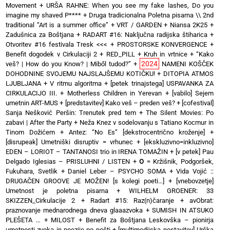
Movement
+
URŠA RAHNE: When you see my fake lashes, Do you
imagine my shaved P****
+
Druga tradicionalna Poletna pisarna \\ 2nd
traditional “Art is a summer office”
+
VRT / GARDEN
+
Niansa 2K25
+
Zadušnica za Boštjana
+
RADART #16: Naključna radijska štiharica
+
Otvoritev #16 festivala Tresk <<<
+
PROSTORSKE KONVERGENCE
+
Benefit dogodek v Cirkulaciji 2
+
RED_PILL
+
Kruh in vrtnice
+
“Kako
2024
veš? | How do you Know? | Miből tudod?”
+
NAMENI KOŠČEK
DOHODNINE SVOJEMU NAJSLAJŠEMU KOTIČKU!
+
DITOPIA ATMOS
LJUBLJANA
+
V ritmu algoritma
+
[petek trinajstega] USPAVANKA ZA
CIRKULACIJO III. + Motherless Children in Yerevan
+
[vabilo] Sejem
umetnin ART-MUS
+
[predstavitev] Kako veš – preden veš?
+
[cofestival]
Sanja Nešković Peršin: Trenutek pred tem
+
The Silent Movies: Po
zabavi | After the Party
+
Neža Knez v sodelovanju s Tatiano Kocmur in
Tinom Dožićem
+
Antez: “No Es” [dekstrocentrično kroženje]
+
[disrupeak] Umetniški disruptiv = vrhunec
+
[ekskluzivno=inkluzivno]
EDEN – LORIOT – TANTANOSI trio in IRENA TOMAŽIN
+
[v petek] Pau
Delgado Iglesias – PRISLUHNI / LISTEN
+
O
= Kržišnik, Podgoršek,
Fukuhara, Svetlik
+
Daniel Leber – PSYCHO SOMA
+
Vida Vojić ::
DRUGAČEN GROOVE JE MOŽEN! [s kolegi poeti…]
+
[vnebovzetje]
Umetnost je poletna pisarna
+
WILHELM GROENER: 33
SKIZZEN_Cirkulacije 2
+
Radart #15: Raz(n)čaranje
+
avObrat:
praznovanje mednarodnega dneva glaaazvoka
+
SUMISH IN ATSUKO
PLEŠETA …
+
MILOST
+
Benefit za Boštjana Leskovška – pionirja
umetnosti zvoka in poezije po pošti
+
[multimedijska postavitev] Urška