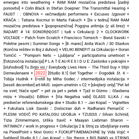
emerges into weathering
+
RAM RAM mozaična predstava [zadnji
ponovitvi]
+
Colin Black in Stefan Doepner: The Transmittal Hearing
+
FAUST : : OBNOVA = večmedijski performens
+
Excuses
Izgovori
+
KRAČA :: Tatiana Kocmur in Marta Fakuch
+
[3x v tednu] RAM RAM
mozaična predstava
+
[popopraznična] Pogojna aritmija (z ali brez)
+
RADART # 14: SONOR(N)OST | tudi v Cirkulaciji 2
+
CLOCKWORK
VOLTAGE – Patch from Scratch
+
Francisco Tomsich – Borut Savski =
Poletne pesmi | Summer Songs
+
[8. marec] Anita Wach / 30 Stavkov
(Končna rešitev in Boj z duhovi)
+
VELIKI BENEFIT za Cirkulacijo
+
Goran
Tomčić – “Pompom Nets – Ljubljana” = participatorna umetnost
+
[fotozvočna instalacija] P L A T E AU R E S I D U E: Zaslonke v pokrajini
+
[sluhodvod] Tu živijo vsi / Everybody Lives Here – The Third Guy + Stijn
2022
Demeulenaere
+
[Studio 8.1] Get Together — Dogodek št. 4 –
Tobija Hudnik
+
D•still by Miha Godec / intermedijska instalacija
+
[veseli december] art-MUS: sejem umetnin v C2
+
[skejterji only] “Pet let
na svet; hlače spet” = pet za pet v petek
+
Tjaž in Gizmo :: Glasbena
miza + Visual(s) Edition
+
[Via Negativa vabi] GLASS ILLKA / na
predvečer referendumskega dne
+
Studio 8.1 – Jan Kopač – Vignettes
+
Fukuhara Lisk Savski :: Dislociran duh
+
Radharani Pernarčič –
PLESNI VODIČ PO KATALOGU UDOBJA
+
TZUSSS / Silvan Schmid,
Tizia Zimmermann, Urška Savič
+
Maayan Liebman Sharon –
INTIMACY / work in progress
+
Cirkulacija 2 & Stroj za izboljšanje sveta
na PixxelPoint v Novi Gorici
+
FUCKUPTIMEMACHINE by Vida Vojić
+
[vabljeni] Studio 8.1 / Jan Kopač – Sin_thesis
+
BIG BANG vs STRING