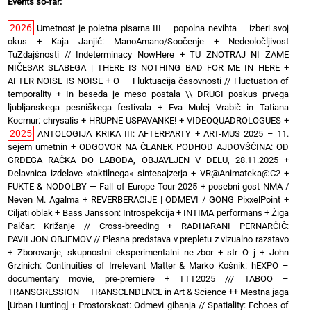
Events so-far:
2026
Umetnost je poletna pisarna III – popolna nevihta – izberi svoj
okus
+
Kaja Janjić: ManoAmano/Soočenje
+
Nedeoločljivost
TuZdajšnosti // Indeterminacy NowHere
+
TU ZNOTRAJ NI ZAME
NIČESAR SLABEGA | THERE IS NOTHING BAD FOR ME IN HERE
+
AFTER NOISE IS NOISE
+
O — Fluktuacija časovnosti // Fluctuation of
temporality
+
In beseda je meso postala \\ DRUGI poskus prvega
ljubljanskega pesniškega festivala
+
Eva Mulej Vrabič in Tatiana
Kocmur: chrysalis
+
HRUPNE USPAVANKE!
+
VIDEOQUADROLOGUES
+
2025
ANTOLOGIJA KRIKA III: AFTERPARTY
+
ART-MUS 2025 – 11.
sejem umetnin
+
ODGOVOR NA ČLANEK PODHOD AJDOVŠČINA: OD
GRDEGA RAČKA DO LABODA, OBJAVLJEN V DELU, 28.11.2025
+
Delavnica izdelave »taktilnega« sintesajzerja
+
VR@Animateka@C2
+
FUKTE & NODOLBY — Fall of Europe Tour 2025 + posebni gost NMA /
Neven M. Agalma
+
REVERBERACIJE | ODMEVI / GONG PixxelPoint
+
Ciljati oblak
+
Bass Jansson: Introspekcija
+
INTIMA performans
+
Žiga
Palčar: Križanje // Cross-breeding
+
RADHARANI PERNARČIČ:
PAVILJON OBJEMOV // Plesna predstava v prepletu z vizualno razstavo
+
Zborovanje, skupnostni eksperimentalni ne-zbor
+
str O j
+
John
Grzinich: Continuities of Irrelevant Matter & Marko Košnik: hEXPO –
documentary movie, pre-premiere
+
TTT2025 /// TABOO –
TRANSGRESSION – TRANSCENDENCE in Art & Science ++ Mestna jaga
[Urban Hunting]
+
Prostorskost: Odmevi gibanja // Spatiality: Echoes of