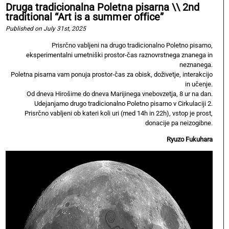
Druga tradicionalna Poletna pisarna \\ 2nd
traditional “Art is a summer office”
Published on July 31st, 2025
Prisrčno vabljeni na drugo tradicionalno Poletno pisarno,
eksperimentalni umetniški prostor-čas raznovrstnega znanega in
neznanega.
Poletna pisarna vam ponuja prostor-čas za obisk, doživetje, interakcijo
in učenje.
Od dneva Hirošime do dneva Marijinega vnebovzetja, 8 ur na dan.
Udejanjamo drugo tradicionalno Poletno pisarno v Cirkulaciji 2.
Prisrčno vabljeni ob kateri koli uri (med 14h in 22h), vstop je prost,
donacije pa neizogibne.
Ryuzo Fukuhara