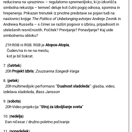
reducirana na »praznino« – regulatorno spremenljivko, ki jo izkorišča
simbolna rekurzija – temveč deluje kot čutni pogoj odnosa, spomina in
hrepenenja. Prikazan trenutek iz prvotne predstave se pojavi tudi na
naslovnici knjige
The Politics of Unbelonging
avtorjev Andreje Zevnik in
Andrewa Russella – s čimer se razširi pogovor o izbrisu, pripadnosti in
utelešenih resničnostih. Počitek? Previjanje? Ponavljanje? Kaj uide
simbolnemu obtoku?
21h
RGB ni RGB. RGB je
Atopos-Atopia
,
Čuden/na in ne na mestu,
kot je bil Sokrat.
7. (
četrtek
)
20h
Projekt izbris
;
Zsuzsanna Szegedi-Varga
8. (
petek
)
20h
multimedijski performans “
Dualnost sladoleda
“: glasba, video,
izdelava sladoleda,
Bass Jansson
9. (
sobota
)
20h
Video projekcija “
Stroj za izboljšanje sveta
”
10. (
nedelja
)
Dan ničesar / družno poletno počivanje
11. (
ponedeljek
)