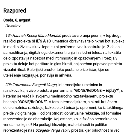
Razpored
Sreda, 6. avgust
Otvoritev
19h
Hannah Koselj Maru Marušič
predstava branja pesmi; v tej, drugi,
različici projekta
SHE’S A 10
, umetnica obravnava telo hkrati kot subjekt
in medij v živi raziskavi lepote kot performativne konstrukcije. Z dejanji
samostiliranja, digitalnega dokumentiranja in sledmi telesa na tekstilu
delo izpostavlja napetost med intimnostjo in opazovanjem. Poezija v
projektu deluje kot partitura in glas hkrati, saj osebna pripoved prepleta
vizualni ritual. Galerijski prostor tako postane prizorišče, kjer se
utelešenje razgrajuje, ponavlja in arhivira.
20h
Zsuzsanna Szegedi-Varga
, intermedijska umetnica in
raziskovalka, v živo predstavi performans
“GONE/ReDONE – replay?”
, s
katerim se vrača k svojemu mednarodno razstavljenemu projektu
brisanja
“GONE/ReDONE”
. V tem intermedijskem, a hkrati kritičnem
delu umetnica raziskuje, kako se akt brisanja spremeni, ko iz taktilnega
preide v digitalnega – od prisotnosti do virtualne rekurzije, od formalne
reprezentacije do abstrakcije. Kaj ostane, ko je fizično premaknjeno,
vendar ne izgine? Na podlagi filozofije, materialnosti in politike
reprezentacije nas
Szegedi-Varga
vabi v prostor, kjer odsotnost ni več