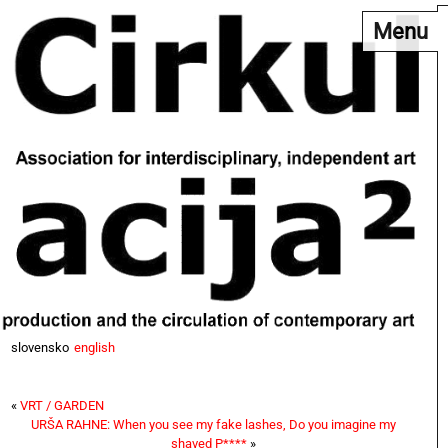
Menu
slovensko
english
«
VRT / GARDEN
URŠA RAHNE: When you see my fake lashes, Do you imagine my
shaved P****
»