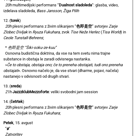
20h
multimedijski performans “
Dualnost sladoleda
“: glasba, video,
izdelava sladoleda,
Bass Jansson, Žiga Pilih
12. (
torek
)
20h
plesni performans z živim slikanjem “
色即是空
” avtorjev
Zarje
Zlobec Divljak
in
Ryuza Fukuhara
, zvok
Tise Neže Herlec
(
Tisa World
) in
Ceole Tunstall-Behrens
;
*
色即是空 “Šiki-soku-ze-kuu”
Osnovna budistična doktrina, da vse na tem svetu nima trajne
substance in obstaja le zaradi odvisnega nastanka.
»
Če to obstaja, obstaja ono; če to preneha obstajati, tudi ono preneha
obstajati
«. Osnovno načelo je, da vse stvari (dharme, pojavi, načela)
nastanejo v odvisnosti od drugih stvari.
13. (
sreda
)
21h
JazzzklubMezzoforte
: veliki svobodni jam session
14. (
četrtek
)
20h
plesni performans z živim slikanjem “
色即是空
” avtorjev
Zarje
Zlobec Divljak
in
Ryuza Fukuhara
;
Petek
, 15. avgust
“
ø
”
Zatvoritev