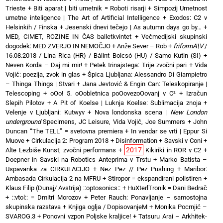
Trieste
+
Biti aparat | biti umetnik = Roboti risarji
+
Simpozij Umetnost
umetne inteligence | The Art of Artificial Intelligence
+
Exodos: C2 v
Helsinkih / Finska
+
Jesenski dnevi tečejo | As autumn days go by…
+
MED, CIMET, ROZINE IN ČAS balletkvintet
+
Večmedijski skupinski
dogodek: MED ZVERJO IN NEMOČJO
+
Anže Sever – Rob
+
friformA\V
/
16.08.2018 / Lina Rica (HR) / Bálint Bolcsó (HU) / Samo Kutin (SI)
+
Neven Korda – Daj mi mir!
+
Petek trinajstega: Trije zvočni pari
+
Vida
Vojić: poezija, zvok in glas
+
Špica Ljubljana: Alessandro Di Giampietro
– Thinga Things | Stvari
+
Jana Jevtović & Engin Can: Teleskopiranje |
Telescoping
+
oOo! 5. oOobletnica poOovezoOovanj v C²
+
Izračun
Slepih Pilotov
+
A Pit of Koelse | Luknja Koelse: Sublimacija znoja
+
Velenje v Ljubljani: Kutwyv
+
Nova londonska scena |
New London
underground
Specimens, JC Leisure, Vida Vojić, Joe Summers
+
John
Duncan “The TELL” = svetovna premiera
+
In vendar se vrti | Eppur Si
Muove
+
Cirkulacija 2: Program 2018
+
Disinformation + Savski v Coni
+
2017
Alte Lezbiše Kunst; zvočni performans
+
Kikiriki in ROR v C2
+
Doepner in Savski na Robotics Anteprima v Trstu
+
Marko Batista –
Uspavanka za CIRKULACIJO
+
Nez Pez // Pez Pushing
+
Maribor:
Ambasada Cirkulacija 2 na MFRU
+
Stiropor = ekspandirani polistiren
+
Klaus Filip (Dunaj/ Avstrija) ::optosonics::
+
HuXterlTronik = Dani Bedrač
+ ::vtol:: = Dmitri Morozov
+
Peter Rauch: Ponavljanje – samostojna
skupinska razstava
+
Knjiga oglja / DopisovanjeM
+
Monika Pocrnjić –
SVAROG.3
+
Ponovni vzpon Poljske kraljice!
+
Tatsuru Arai – Arkhitek-