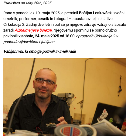
Published on May 20th, 2025
Rano v ponedeljek 19. maja 2025 je preminil
Boštjan Leskovšek
, zvočni
umetnik, performer, pesnik in fotograf – soustanovitelj iniciative
Cirkulacija 2. Zadnji dve leti in pol se je njegovo zdravje vztrajno slabšalo
zaradi
Alzheimerjeve bolezni
. Njegovemu spominu se bomo družno
priklonili
v soboto, 24. maja 2025 od 18.00
v prostorih Cirkulacije 2 v
podhodu Ajdovščina Ljubljana
.
Vabljeni vsi, ki smo ga poznali in imeli radi!