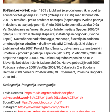
Boštjan Leskovšek
, rojen 1965 v Ljubljani, je zvočni umetnik in poet ter
soustanovitelj gibanja POPOPO (POezija PO POšti) med letoma1996 –
2001. V tem času preko petdeset nastopov (hapeningov, zvočna poezija
in dopisno ustvarjanje pesmi). V letu 2006 izide pesniška zbirka Drža
Va. Sodelovanje na Vmesnih prostorih/Intermediate Spaces 2006/07
galerija ESC Graz in Galerija Kapelica; inštalacija in dogodek (Zvočne
kopeli). Navdušenec nad tehnologijo, znanostjo, filozofijo in sodobno
umetnostjo kar združim = družim v iniciativi Cirkulacija 2, ki deluje v
Ljubljani od leta 2007. Projekt NanoŠmano, ustvarjanje z znanstveniki in
umetniki v produkciji galerije Kapelica (2010-12). V letih 2012/ 2013 del
projektne skupine 300000 VK. Od nekdaj redno zaposlen na RTV
Slovenija kot video inženir. Izdane plošče: Narava potrpežljivosti 2007,
Puščava realnega 2008,VesOlje 2003/10, Cirkulacija 2 in Bogdana
Herman 2009, Vmesni Prostori 2009, XL Experiment, Površina Dogodka
2010, itd…
Diskografija, fotografija, tekstografija:
Trivia Records
https://3via.org/records/index.php?
opt=search&word=Bo%C5%A1tjan%20Leskov%C5%A1ek
SoundCloud
https://soundcloud.com/ror11
Instagram
https://www.instagram.com/jokel11
Locutio.si
https://www.locutio.si/avtorji.php?ID=143&clanek=363