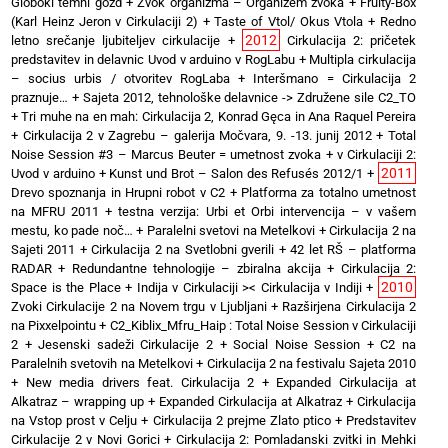
Globoki temni gozd
+
Zvok organizma – Organizem zvoka
+
Fruity-Box
(Karl Heinz Jeron v Cirkulaciji 2)
+
Taste of Vtol/ Okus Vtola
+
Redno
2012
letno srečanje ljubiteljev cirkulacije
+
Cirkulacija 2: pričetek
predstavitev in delavnic Uvod v arduino v RogLabu
+
Multipla cirkulacija
– socius urbis / otvoritev RogLaba
+
Interšmano = Cirkulacija 2
praznuje…
+
Sajeta 2012, tehnološke delavnice -> Združene sile C2_TO
+
Tri muhe na en mah: Cirkulacija 2, Konrad Gęca in Ana Raquel Pereira
+
Cirkulacija 2 v Zagrebu – galerija Močvara, 9. -13. junij 2012
+
Total
Noise Session #3 – Marcus Beuter = umetnost zvoka
+
v Cirkulaciji 2:
2011
Uvod v arduino
+
Kunst und Brot – Salon des Refusés 2012/1
+
Drevo spoznanja in Hrupni robot v C2
+
Platforma za totalno umetnost
na MFRU 2011
+
testna verzija: Urbi et Orbi intervencija – v vašem
mestu, ko pade noč…
+
Paralelni svetovi na Metelkovi
+
Cirkulacija 2 na
Sajeti 2011
+
Cirkulacija 2 na Svetlobni gverili
+
42 let RŠ – platforma
RADAR
+
Redundantne tehnologije – zbiralna akcija
+
Cirkulacija 2:
2010
Space is the Place
+
Indija v Cirkulaciji >< Cirkulacija v Indiji
+
Zvoki Cirkulacije 2 na Novem trgu v Ljubljani
+
Razširjena Cirkulacija 2
na Pixxelpointu
+
C2_Kiblix_Mfru_Haip : Total Noise Session v Cirkulaciji
2
+
Jesenski sadeži Cirkulacije 2
+
Social Noise Session
+
C2 na
Paralelnih svetovih na Metelkovi
+
Cirkulacija 2 na festivalu Sajeta 2010
+
New media drivers feat. Cirkulacija 2
+
Expanded Cirkulacija at
Alkatraz – wrapping up
+
Expanded Cirkulacija at Alkatraz
+
Cirkulacija
na Vstop prost v Celju
+
Cirkulacija 2 prejme Zlato ptico
+
Predstavitev
Cirkulacije 2 v Novi Gorici
+
Cirkulacija 2: Pomladanski zvitki in Mehki