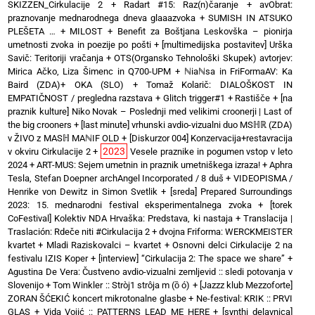
SKIZZEN_Cirkulacije 2
+
Radart #15: Raz(n)čaranje
+
avObrat:
praznovanje mednarodnega dneva glaaazvoka
+
SUMISH IN ATSUKO
PLEŠETA …
+
MILOST
+
Benefit za Boštjana Leskovška – pionirja
umetnosti zvoka in poezije po pošti
+
[multimedijska postavitev] Urška
Savič: Teritoriji vračanja
+
OTS(Organsko Tehnološki Skupek) avtorjev:
Mirica Ačko, Liza Šimenc in Q700-UPM
+
ℕiaℕsa in FriFormaAV: Ka
Baird (ZDA)+ OKA (SLO)
+
Tomaž Kolarič: DIALOŠKOST IN
EMPATIČNOST / pregledna razstava
+
Glitch trigger#1
+
Rastišče
+
[na
praznik kulture] Niko Novak – Poslednji med velikimi croonerji | Last of
the big crooners
+
[last minute] vrhunski avdio-vizualni duo MSℍℝ (ZDA)
v ŽIVO z MASℍ MAℕIF OLD
+
[Diskurzor 004] Konzervacija+restavracija
2023
v okviru Cirkulacije 2
+
Vesele praznike in pogumen vstop v leto
2024
+
ART-MUS: Sejem umetnin in praznik umetniškega izraza!
+
Aphra
Tesla, Stefan Doepner archAngel Incorporated / 8 duš
+
VIDEOPISMA /
Henrike von Dewitz in Simon Svetlik
+
[sreda] Prepared Surroundings
2023: 15. mednarodni festival eksperimentalnega zvoka
+
[torek
CoFestival] Kolektiv NDA Hrvaška: Predstava, ki nastaja
+
Translacija |
Traslación: Rdeče niti #Cirkulacija 2
+
dvojna Friforma: WERCKMEISTER
kvartet + Mladi Raziskovalci – kvartet
+
Osnovni delci Cirkulacije 2 na
festivalu IZIS Koper
+
[interview] “Cirkulacija 2: The space we share”
+
Agustina De Vera: Čustveno avdio-vizualni zemljevid :: sledi potovanja v
Slovenijo
+
Tom Winkler :: Stròj1 strôja m (ȍ ó)
+
[Jazzz klub Mezzoforte]
ZORAN ŠĆEKIĆ koncert mikrotonalne glasbe
+
Ne-festival: KRIK :: PRVI
GLAS
+
Vida Vojić :: PATTERNS LEAD ME HERE
+
[synthi delavnica]