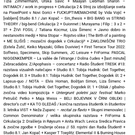
Tizia Zimmermann, Urška Savič
+
Maayan Liebman Sharon –
INTIMACY / work in progress
+
Cirkulacija 2 & Stroj za izboljšanje sveta
na PixxelPoint v Novi Gorici
+
FUCKUPTIMEMACHINE by Vida Vojić
+
[vabljeni] Studio 8.1 / Jan Kopač – Sin_thesis
+
BIG BANG vs STRING
THEORY / big-bend Cirkulacija 2
+
Guionnet | Murayama | Filip :: 3 x 2 =
3?
+
ŽIVI FOSIL / Tatiana Kocmur, Liza Šimenc
+
Javno dobro in
nestanovitni mediji
+
Nina Stopar – Rojstvo slike | The Birth of a painting
+
ME SLIŠIŠ :: mozaični dogodek v Cirkulaciji²
+
ZAKLONIŠČNI TRIO
(Estela Žutić, Keiko Myazaki, Gilles Duvivier)
+
First Terrace Tour 2022:
Sofheso, Specimens, Skip Summers, JC Leisure
+
FriForma: PASCAL
NIGGENKEMPER – La vallée de l’étrange / Dolina čudes
+
[last minute]
Zebracadabra: Z/Apophasis – concertanz
+
Radio Študent TRESK #13:
razstava vizualnih natečajev
+
Studio 8.1: Tobija Hudnik: Get Together,
Dogodek št. 3
+
Studio 8.1: Tobija Hudnik: Get Together, Dogodek št. 2
+
Lapsus-quo / NOTA – Elvis Homan, Boštjan Simon, Liza Šimenc
+
Studio 8.1: Tobija Hudnik: Get Together, Dogodek št. 1
+
Oblak / gibalno-
zvočna video kompozicija
+
Untergrunt poletni jazz festival:
Marko
Petrušič Petko
+
Maja Weiss – BELI BOJEVNIK V ČRNI OBLEKI |
director’s cut!
+
KA TO GLEDAŠ / končna razstava študentk in študentov
3. letnika VIST
+
Neža Zupanc –
recital za flavto
+
Skupni imenovalec |
Common Denominator / velika skupinska razstava
+
FriForma &
Cirkulacija 2: Drašlerja in Røysum
+
Anita Wach: Levica Sredica Pravica
& zvočne zgodbe
+
Draženje očesa // 53. rojstni dan Radia Študent!
+
Studio 8.1: Jan Kopač
+
Kasper T Toeplitz: Elemental II & Burning House