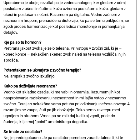
Uporabnmo je oboje, rezultat pa je vedno analogen, ker gledam z očmi,
poslušam z ušesi in čutim s kožo oziroma poslušam s kožo. gledam z
ušesi in poslušam z očmi. Razumem pa digitalno. Vedno začnem z
neznosnim hrupom, prenasičeno distorzijo, ko pa se temu priključim, se
zgodi proces harmonizacije kot posledica monotonije in pomanjkanja
detajlov.
Kje pa so tu hormoni?
Pretirana jakost zvoka je zelo telesna. Pri vstopu v zvočni zid, ki je –
konec konce – nekakšen skener, zvok naleti na telesna vozlišča in jih
sprošča.
Potemtakem se ukvarjate z zvočno terapijo?
Ne, ampak z zvočno izkušnjo.
Kako pa doživljate resonance?
Vedno kot skladno ozadje, ki me vabi in omamlja. Razumem jih kot
nasprotovanje raziskovanju neznostnostiin mi lajša vstop v neznanmo
zvočno. Torej so nekakšna varna potuha pri odkrivanju nečesa novega A
razum jim ne zaupa, čuti pa jih obožujejo. Tako sem v razcepu med
ugodjem in strahom. Vmes pa se mi kdaj tudi kaj zgodi, pride do
čudenja, ki je moj “point” umetniškega dogodka.
Se imate za oscilator?
Ne, je predolgočasno. Je pa oscilator pomeben zaradi stalnosti, ki te