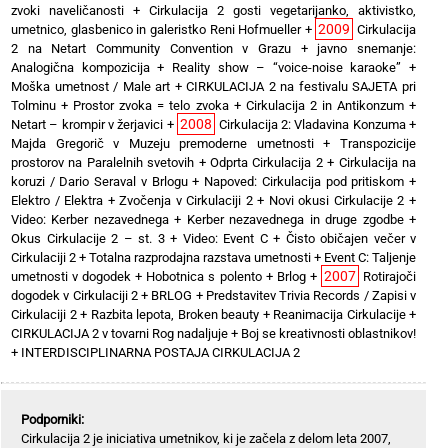
zvoki naveličanosti
+
Cirkulacija 2 gosti vegetarijanko, aktivistko,
2009
umetnico, glasbenico in galeristko Reni Hofmueller
+
Cirkulacija
2 na Netart Community Convention v Grazu
+
javno snemanje:
Analogična kompozicija
+
Reality show – “voice-noise karaoke”
+
Moška umetnost / Male art
+
CIRKULACIJA 2 na festivalu SAJETA pri
Tolminu
+
Prostor zvoka = telo zvoka
+
Cirkulacija 2 in Antikonzum
+
2008
Netart – krompir v žerjavici
+
Cirkulacija 2: Vladavina Konzuma
+
Majda Gregorič v Muzeju premoderne umetnosti
+
Transpozicije
prostorov na Paralelnih svetovih
+
Odprta Cirkulacija 2
+
Cirkulacija na
koruzi / Dario Seraval v Brlogu
+
Napoved: Cirkulacija pod pritiskom
+
Elektro / Elektra
+
Zvočenja v Cirkulaciji 2
+
Novi okusi Cirkulacije 2
+
Video: Kerber nezavednega
+
Kerber nezavednega in druge zgodbe
+
Okus Cirkulacije 2 – st. 3
+
Video: Event C
+
Čisto običajen večer v
Cirkulaciji 2
+
Totalna razprodajna razstava umetnosti
+
Event C: Taljenje
2007
umetnosti v dogodek
+
Hobotnica s polento
+
Brlog
+
Rotirajoči
dogodek v Cirkulaciji 2
+
BRLOG
+
Predstavitev Trivia Records / Zapisi v
Cirkulaciji 2
+
Razbita lepota, Broken beauty
+
Reanimacija Cirkulacije
+
CIRKULACIJA 2 v tovarni Rog nadaljuje
+
Boj se kreativnosti oblastnikov!
+
INTERDISCIPLINARNA POSTAJA CIRKULACIJA 2
Podporniki:
Cirkulacija 2 je iniciativa umetnikov, ki je začela z delom leta 2007,