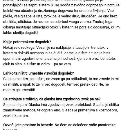
ponavljajoči se zaprti sistem, ki se sooča z zvočno odprtostjo in potrjuje
kolektivna občutenja družbenega dogovora ter dresure življenja. Vse
pleše, vsa glasba je ista, zvok pa je vedno drug, drugačen. Je ono brez
stališča, stičišča. Je neznosna odprtost vsega vsemu. Znotraj tega
gibanja nastajajo situacijski otoki, v katerih se porajajo dogajanja, ki jim
lahko sledijo dogodki.
Kaj je potemtakem dogodek?
Nekaj zelo redkega. Vezan je na naključje, situacijo in trenutek, v
katerem doživiš neznano in se čudiš. Zame je ništrc situacija brez
spomina in zgodovine, ena sama prihodnost, kjer sem brez identitete,
gluh in slep, a slišim in vidim – pa ne vem.
Lahko ta ništrc umestite v zvočni dogodek?
Če ga umestim, ga slišim, ne znam ga pa artikulirati; to me zmede in mi
da misliti, ampak to že ni več dogodek, temveč preteklost. Ne, ne
morem ga umestiti!
Se strinjate s trditvijo, da glasba ima zgodovino, zvok pa ne?
Se ne strinjam. Glasba ima zgodovino, zvok preteklost. Glasba je oblika
znanstvene metode, te odpre v eno. Glasba je primerljiva s kozmosom,
zvok s kaosom.
Ozvočujete prostore in besede. Na čem so določene vaše prostorske