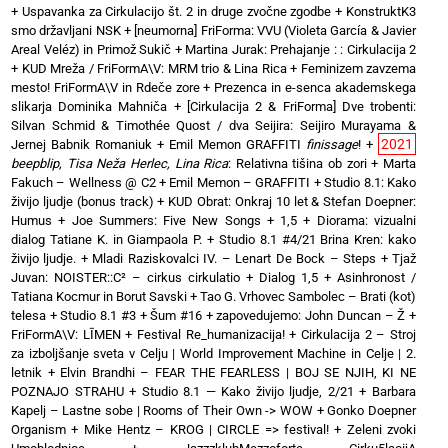
+
Uspavanka za Cirkulacijo št. 2 in druge zvočne zgodbe
+
KonstruktK3
smo državljani NSK
+
[neumorna] FriForma: VVU (Violeta García & Javier
Areal Veléz) in Primož Sukič
+
Martina Jurak: Prehajanje : : Cirkulacija 2
+
KUD Mreža / FriFormA\V: MRM trio & Lina Rica
+
Feminizem zavzema
mesto! FriFormA\V in Rdeče zore
+
Prezenca in e-senca akademskega
slikarja Dominika Mahniča
+
[Cirkulacija 2 & FriForma] Dve trobenti:
Silvan Schmid & Timothée Quost / dva Seijira: Seijiro Murayama &
2021
Jernej Babnik Romaniuk
+
Emil Memon GRAFFITI
finissage
!
+
beepblip, Tisa Neža Herlec, Lina Rica
: Relativna tišina ob zori
+
Marta
Fakuch – Wellness @ C2
+
Emil Memon – GRAFFITI
+
Studio 8.1: Kako
živijo ljudje (bonus track)
+
KUD Obrat: Onkraj 10 let & Stefan Doepner:
Humus
+
Joe Summers: Five New Songs
+
1,5 + Diorama: vizualni
dialog Tatiane K. in Giampaola P.
+
Studio 8.1 #4/21 Brina Kren: kako
živijo ljudje.
+
Mladi Raziskovalci IV. – Lenart De Bock – Steps
+
Tjaž
Juvan: NOISTER::C² – cirkus cirkulatio
+
Dialog 1,5 + Asinhronost /
Tatiana Kocmur in Borut Savski
+
Tao G. Vrhovec Sambolec – Brati (kot)
telesa
+
Studio 8.1 #3 + Šum #16
+
zapovedujemo: John Duncan – Ž
+
FriFormA\V: LĪMEN
+
Festival Re_humanizacija!
+
Cirkulacija 2 – Stroj
za izboljšanje sveta v Celju | World Improvement Machine in Celje | 2.
letnik
+
Elvin Brandhi – FEAR THE FEARLESS | BOJ SE NJIH, KI NE
POZNAJO STRAHU
+
Studio 8.1 — Kako živijo ljudje, 2/21
+
Barbara
Kapelj – Lastne sobe | Rooms of Their Own -> WOW
+
Gonko Doepner
Organism
+
Mike Hentz – KROG | CIRCLE => festival!
+
Zeleni zvoki