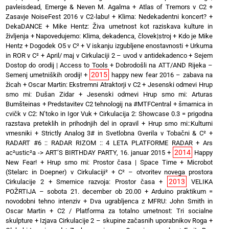
pavleisdead, Emerge & Neven M. Agalma
+
Atlas of Tremors v C2
+
Zasavje NoiseFest 2016 v C2-labu!
+
Klima: Nedekadentni koncert?
+
DekaDANCE
+
Mike Hentz: Živa umetnost kot raziskava kulture in
življenja
+
Napovedujemo: Klima, dekadenca, človek|stroj
+
Kdo je Mike
Hentz
+
Dogodek O5 v C²
+
V iskanju izgubljene enostavnosti
+
Urkuma
in ROR v C²
+
April/ maj v Cirkulaciji 2 – uvod v antidekadenco
+
Sejem
Dostop do orodij | Access to Tools
+
Dobrodošli na ATT/AND Rijeka –
2015
Semenj umetniških orodij!
+
happy new fear 2016 – zabava na
žicah
+
Oscar Martin: Ekstremni Atraktorji v C2
+
Jesenski odmevi Hrup
smo mi: Dušan Zidar
+
Jesenski odmevi Hrup smo mi: Arturas
Bumšteinas
+
Predstavitev C2 tehnologij na #MTFCentral
+
šmarnica in
cvičk v C2: N’toko in Igor Vuk
+
Cirkulacija 2: Showcase 0.3 = prigodna
razstava preteklih in prihodnjih del in opravil
+
Hrup smo mi::Kulturni
vmesniki
+
Strictly Analog 3# in Svetlobna Gverila v Tobačni & C²
+
RADART #6 :: RADAR RIZOM :: 4 LETA PLATFORME RADAR
+
Ars
2014
ac²ustic²a -> ART’S BIRTHDAY PARTY, 16. januar 2015
+
Happy
New Fear!
+
Hrup smo mi: Prostor časa | Space Time
+
Microbot
(Stelarc in Doepner) v Cirkulaciji²
+
C² – otvoritev novega prostora
2013
Cirkulacije 2
+
Smernice razvoja: Prostor časa
+
VELIKA
POŽRTIJA – sobota 21. december ob 20.00
+
Arduino praktikum =
novodobni tehno intenziv
+
Dva ugrabljenca z MFRU: John Smith in
Oscar Martin
+
C2 / Platforma za totalno umetnost: Tri socialne
skulpture
+
Izjava Cirkulacije 2 – skupine začasnih uporabnikov Roga
+