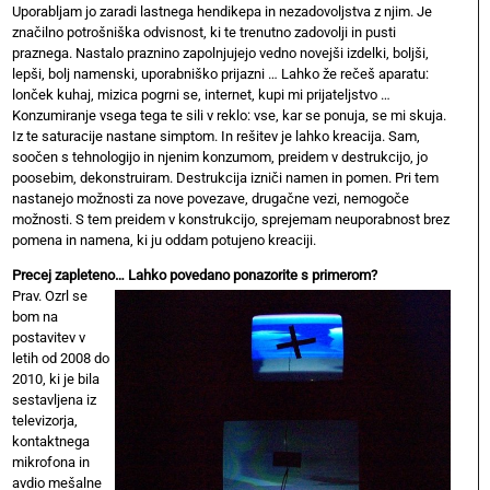
Uporabljam jo zaradi lastnega hendikepa in nezadovoljstva z njim. Je
značilno potrošniška odvisnost, ki te trenutno zadovolji in pusti
praznega. Nastalo praznino zapolnjujejo vedno novejši izdelki, boljši,
lepši, bolj namenski, uporabniško prijazni … Lahko že rečeš aparatu:
lonček kuhaj, mizica pogrni se, internet, kupi mi prijateljstvo …
Konzumiranje vsega tega te sili v reklo: vse, kar se ponuja, se mi skuja.
Iz te saturacije nastane simptom. In rešitev je lahko kreacija. Sam,
soočen s tehnologijo in njenim konzumom, preidem v destrukcijo, jo
poosebim, dekonstruiram. Destrukcija izniči namen in pomen. Pri tem
nastanejo možnosti za nove povezave, drugačne vezi, nemogoče
možnosti. S tem preidem v konstrukcijo, sprejemam neuporabnost brez
pomena in namena, ki ju oddam potujeno kreaciji.
Precej zapleteno… Lahko povedano ponazorite s primerom?
Prav. Ozrl se
bom na
postavitev v
letih od 2008 do
2010, ki je bila
sestavljena iz
televizorja,
kontaktnega
mikrofona in
avdio mešalne