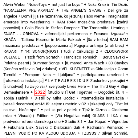
Alwin Weber “NoiseToys – not just for boys!”
+
Neža Knez in Tin Dožić
“PARALELNA PRETAKANJA”
+
THE ANGEL’S SHARE / Del gre za
angelce
+
Domišljija se razmahne, ko je zunaj slabo vreme | Imagination
emerges into weathering
+
RAM RAM mozaična predstava [zadnji
ponovitvi]
+
Colin Black in Stefan Doepner: The Transmittal Hearing
+
FAUST : : OBNOVA = večmedijski performens
+
Excuses
Izgovori
+
KRAČA :: Tatiana Kocmur in Marta Fakuch
+
[3x v tednu] RAM RAM
mozaična predstava
+
[popopraznična] Pogojna aritmija (z ali brez)
+
RADART # 14: SONOR(N)OST | tudi v Cirkulaciji 2
+
CLOCKWORK
VOLTAGE – Patch from Scratch
+
Francisco Tomsich – Borut Savski =
Poletne pesmi | Summer Songs
+
[8. marec] Anita Wach / 30 Stavkov
(Končna rešitev in Boj z duhovi)
+
VELIKI BENEFIT za Cirkulacijo
+
Goran
Tomčić – “Pompom Nets – Ljubljana” = participatorna umetnost
+
[fotozvočna instalacija] P L A T E AU R E S I D U E: Zaslonke v pokrajini
+
[sluhodvod] Tu živijo vsi / Everybody Lives Here – The Third Guy + Stijn
2022
Demeulenaere
+
[Studio 8.1] Get Together — Dogodek št. 4 –
Tobija Hudnik
+
D•still by Miha Godec / intermedijska instalacija
+
[veseli december] art-MUS: sejem umetnin v C2
+
[skejterji only] “Pet let
na svet; hlače spet” = pet za pet v petek
+
Tjaž in Gizmo :: Glasbena
miza + Visual(s) Edition
+
[Via Negativa vabi] GLASS ILLKA / na
predvečer referendumskega dne
+
Studio 8.1 – Jan Kopač – Vignettes
+
Fukuhara Lisk Savski :: Dislociran duh
+
Radharani Pernarčič –
PLESNI VODIČ PO KATALOGU UDOBJA
+
TZUSSS / Silvan Schmid,