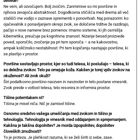
besede?
Ne vem, ali ozvočujem. Bolj zvočim. Zanmimive so mi površine in
njihova zevajoča abstraktnost. Dogodkovna stičišča med dvema ali več
stališči me vodijo v zaznave sprememb v ponovitvah. Naj ponazorim: ko
ojačevalnik s ponavljanjem okrepi zvok, se določene trditve že razdirajo,
pačijo v nove namene brez pomenov. Imamo sisteme, ki jih osmišlja
kibernetika, preučuje pa kognitivna znanost. Nizanje besed proizvede
poved, sporočilo, zvočenje pa pri tem sporoča – a ne kakovostno,
ampak količinsko nestabilnost. Pri tem kopičenju nastajajo površine, ki
se plastijo v prostor.
Površine sestavljajo prostor, kjer so tudi telesa, ki poslušajo – telesa, ki
so deležna zvokov. Telo pa omejuje koža. Kakšen je torej vpliv zvokov na
okuženost? Ali zvok okuži?
Širi podatkovno površino navzven in navznoter in telo postane vmesnik.
Zvok preide v votlost telesa, telo resonira in informira prostor.
Tišine potemtakem ni?
Tišina je misel niča. Nič je zamisel tišine.
Osnovno sredstvo vašega umeščanja med zvokom in tišino je
tehnologija. Tehnologija je vmesnik med oddajanjem in sprejemanjem.
Kakšna je takšna dopolnitev? Je morda izpopolnitev, dopolnitev
človeških zmožnosti?
To je proteza. Je plehkost razuma, ki se želi širiti iz sebe, zase.