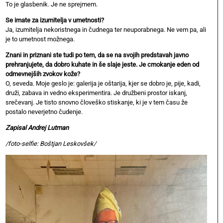
To je glasbenik. Je ne sprejmem.
Se imate za izumitelja v umetnosti?
Ja, izumitelja nekoristnega in čudnega ter neuporabnega. Ne vem pa, ali
je to umetnost možnega.
Znani in priznani ste tudi po tem, da se na svojih predstavah javno
prehranjujete, da dobro kuhate in še slaje jeste. Je cmokanje eden od
odmevnejših zvokov kože?
O, seveda. Moje geslo je: galerija je oštarija, kjer se dobro je, pije, kadi,
druži, zabava in vedno eksperimentira. Je družbeni prostor iskanj,
srečevanj. Je tisto snovno človeško stiskanje, ki je v tem času že
postalo neverjetno čudenje.
Zapisal Andrej Lutman
/foto-selfie: Boštjan Leskovšek/