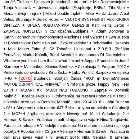
ton /+\ Tinitus – Ljubezen je hladnejša od smrti
+
M / DopisovanjeM
+
Tanja Vujinović – Univerzalni objekti (Eksplozije, BBFs2, Tihožitje)
+
Mešani dvojni trojček | Mixed double triplet = Mike Hentz, Javier Areal
Vélez, Strunarja
+
Derek Holzer – VECTOR SYNTHESIS | VEKTORSKA
SINTEZA
+
OPERA ROBOTANIKKA GENESISI Karl Heinz Jeron
+
ZASAVJE NOISEFEST v C2/Tobačna/Ljubljana!
+
Adam Donovan &
Katrin Hochschuh: Psychophysics Machines and Swarms
+
Ewa Justka
at Robotanikka: Light = Sound || Zvok=Svetloba?
+
Robotanika: Genesis
+
Mini Maker Faire @ C2 Tobačna Ljubljana!
+
Z.B.Ø.R. (Boštjan
Perovšek, Marko Košnik, Borut Savski)
+
Alessandro Di Giampietro –
Whatever you think I am that is what i’m not
+
Seppo Gruendler in Josef
Klammer – Mali pribor | Kleines Besteck
+
Cirkulacija 2: Program 2017
+
Preko vode do svobode v Kinu Šiška
+
Luka Prinčič: Razpoke vmesnika
2016
IF4Q
+
Duplerica: Boštjan Čadež “ROJ” in DivinaMimesis
“AUTOBIOGRAPHICAL ANIMAL”
+
Simfonija groze. Happy New Fear
2017!
+
RADART #7: RADAR NAD TOBAČNO
+
Zaprtje -> Dominik
Mahnič – Kosi 2014-2016
+
Robotanika na razstavi Robotica v Trstu
+
slikarska razstava -> Dominik Mahnič | Kosi 2014-2016
+
John Duncan
v C² !
+
Simptomi meta mesta #37: Želja
+
Anyma na obisku v Cirkulaciji
2
+
MC2=Ǝ / gibalna razstava
+
Neverjetno! 10 let Cirkulacije 2
+
Herman & Savski: Vračnica in bali; druga javna vaja
+
Nina Dragičević:
Parallellax release
+
V nedeljo se dobimo: Na stalnem naslovu najinega
početja
+
Robotanika = C2 gre v Velenje
+
Herman & Savski: Vračnica in
bali; prva javna vaja!
+
3. avgust 2016: Niku Senpuki & Emerge,