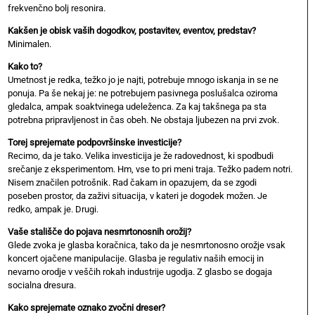
frekvenčno bolj resonira.
Kakšen je obisk vaših dogodkov, postavitev, eventov, predstav?
Minimalen.
Kako to?
Umetnost je redka, težko jo je najti, potrebuje mnogo iskanja in se ne
ponuja. Pa še nekaj je: ne potrebujem pasivnega poslušalca oziroma
gledalca, ampak soaktvinega udeleženca. Za kaj takšnega pa sta
potrebna pripravljenost in čas obeh. Ne obstaja ljubezen na prvi zvok.
Torej sprejemate podpovršinske investicije?
Recimo, da je tako. Velika investicija je že radovednost, ki spodbudi
srečanje z eksperimentom. Hm, vse to pri meni traja. Težko padem notri.
Nisem značilen potrošnik. Rad čakam in opazujem, da se zgodi
poseben prostor, da zaživi situacija, v kateri je dogodek možen. Je
redko, ampak je. Drugi.
Vaše stališče do pojava nesmrtonosnih orožij?
Glede zvoka je glasba koračnica, tako da je nesmrtonosno orožje vsak
koncert ojačene manipulacije. Glasba je regulativ naših emocij in
nevarno orodje v veščih rokah industrije ugodja. Z glasbo se dogaja
socialna dresura.
Kako sprejemate oznako zvočni dreser?