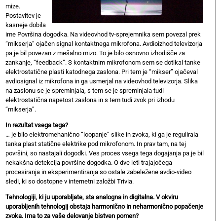
mize.
Postavitev je
kasneje dobila
ime Površina dogodka. Na videovhod tv-sprejemnika sem povezal prek
“mikserja” ojačen signal kontaktnega mikrofona. Avdioizhod televizorja
pa je bil povezan z mešalno mizo. To je bilo osnovno izhodišče za
zankanje, “feedback”. S kontaktnim mikrofonom sem se dotikal tanke
elektrostatične plasti katodnega zaslona. Pri tem je “mikser” ojačeval
avdiosignal iz mikrofona in ga usmerjal na videovhod televizorja. Slika
na zaslonu se je spreminjala, s tem se je spreminjala tudi
elektrostatična napetost zaslona in s tem tudi zvok pri izhodu
“mikserja”.
In rezultat vsega tega?
… je bilo elektromehanično “loopanje” slike in zvoka, ki ga je regulirala
tanka plast statične elektrike pod mikrofonom. In prav tam, na tej
površini, so nastajali dogodki. Ves proces vsega tega dogajanja pa je bil
nekakšna detekcija površine dogodka. O dve leti trajajočega
procesiranja in eksperimentiranja so ostale zabeležene avdio-video
sledi, ki so dostopne v internetni založbi Trivia.
Tehnologiji, ki ju uporabljate, sta analogna in digitalna. V okviru
uporabljenih tehnologij obstaja harmonično in neharmonično popačenje
zvoka. Ima to za vaše delovanje bistven pomen?