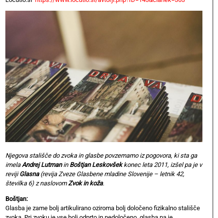
Njegova stališče do zvoka in glasbe povzemamo iz pogovora, ki sta ga
imela
Andrej Lutman
in
Boštjan Leskovšek
konec leta 2011, izšel pa je v
reviji
Glasna
(revija Zveze Glasbene mladine Slovenije – letnik 42,
številka 6) z naslovom
Zvok in koža
.
Boštjan:
Glasba je zame bolj artikulirano oziroma bolj določeno fizikalno stališče
zvoka. Pri zvoku je vse bolj odprto in nedoločeno, glasba pa je