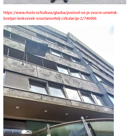
https://www.rtvslo.si/kultura/glasba/poslovil-se-je-zvocni-umetnik-
bostjan-leskovsek-soustanovitelj-cirkulacije-2/746506