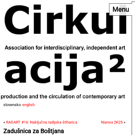
Menu
slovensko
english
«
RADART #16: Naključna radijska štiharica
Niansa 2K25
»
Zadušnica za Boštjana