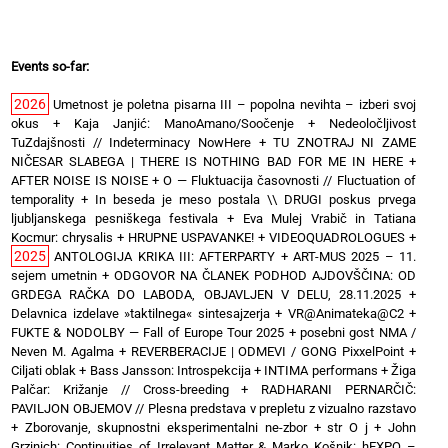
Events so-far:
2026
Umetnost je poletna pisarna III – popolna nevihta – izberi svoj
okus
+
Kaja Janjić: ManoAmano/Soočenje
+
Nedeoločljivost
TuZdajšnosti // Indeterminacy NowHere
+
TU ZNOTRAJ NI ZAME
NIČESAR SLABEGA | THERE IS NOTHING BAD FOR ME IN HERE
+
AFTER NOISE IS NOISE
+
O — Fluktuacija časovnosti // Fluctuation of
temporality
+
In beseda je meso postala \\ DRUGI poskus prvega
ljubljanskega pesniškega festivala
+
Eva Mulej Vrabič in Tatiana
Kocmur: chrysalis
+
HRUPNE USPAVANKE!
+
VIDEOQUADROLOGUES
+
2025
ANTOLOGIJA KRIKA III: AFTERPARTY
+
ART-MUS 2025 – 11.
sejem umetnin
+
ODGOVOR NA ČLANEK PODHOD AJDOVŠČINA: OD
GRDEGA RAČKA DO LABODA, OBJAVLJEN V DELU, 28.11.2025
+
Delavnica izdelave »taktilnega« sintesajzerja
+
VR@Animateka@C2
+
FUKTE & NODOLBY — Fall of Europe Tour 2025 + posebni gost NMA /
Neven M. Agalma
+
REVERBERACIJE | ODMEVI / GONG PixxelPoint
+
Ciljati oblak
+
Bass Jansson: Introspekcija
+
INTIMA performans
+
Žiga
Palčar: Križanje // Cross-breeding
+
RADHARANI PERNARČIČ:
PAVILJON OBJEMOV // Plesna predstava v prepletu z vizualno razstavo
+
Zborovanje, skupnostni eksperimentalni ne-zbor
+
str O j
+
John
Grzinich: Continuities of Irrelevant Matter & Marko Košnik: hEXPO –