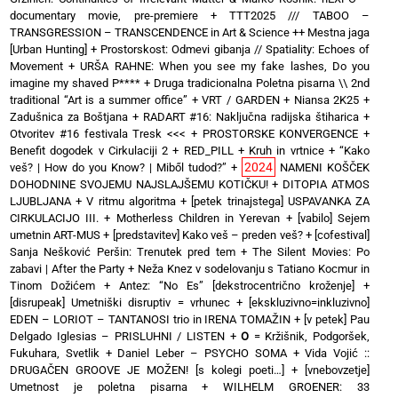
documentary movie, pre-premiere
+
TTT2025 /// TABOO –
TRANSGRESSION – TRANSCENDENCE in Art & Science ++ Mestna jaga
[Urban Hunting]
+
Prostorskost: Odmevi gibanja // Spatiality: Echoes of
Movement
+
URŠA RAHNE: When you see my fake lashes, Do you
imagine my shaved P****
+
Druga tradicionalna Poletna pisarna \\ 2nd
traditional “Art is a summer office”
+
VRT / GARDEN
+
Niansa 2K25
+
Zadušnica za Boštjana
+
RADART #16: Naključna radijska štiharica
+
Otvoritev #16 festivala Tresk <<<
+
PROSTORSKE KONVERGENCE
+
Benefit dogodek v Cirkulaciji 2
+
RED_PILL
+
Kruh in vrtnice
+
“Kako
2024
veš? | How do you Know? | Miből tudod?”
+
NAMENI KOŠČEK
DOHODNINE SVOJEMU NAJSLAJŠEMU KOTIČKU!
+
DITOPIA ATMOS
LJUBLJANA
+
V ritmu algoritma
+
[petek trinajstega] USPAVANKA ZA
CIRKULACIJO III. + Motherless Children in Yerevan
+
[vabilo] Sejem
umetnin ART-MUS
+
[predstavitev] Kako veš – preden veš?
+
[cofestival]
Sanja Nešković Peršin: Trenutek pred tem
+
The Silent Movies: Po
zabavi | After the Party
+
Neža Knez v sodelovanju s Tatiano Kocmur in
Tinom Dožićem
+
Antez: “No Es” [dekstrocentrično kroženje]
+
[disrupeak] Umetniški disruptiv = vrhunec
+
[ekskluzivno=inkluzivno]
EDEN – LORIOT – TANTANOSI trio in IRENA TOMAŽIN
+
[v petek] Pau
Delgado Iglesias – PRISLUHNI / LISTEN
+
O
= Kržišnik, Podgoršek,
Fukuhara, Svetlik
+
Daniel Leber – PSYCHO SOMA
+
Vida Vojić ::
DRUGAČEN GROOVE JE MOŽEN! [s kolegi poeti…]
+
[vnebovzetje]
Umetnost je poletna pisarna
+
WILHELM GROENER: 33