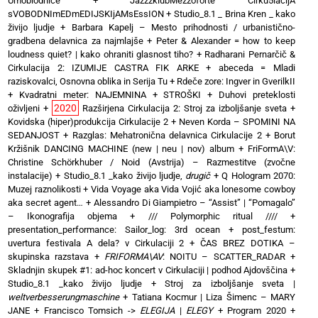
Umoblodnice
+
JazzzklubMezzoforte Cirku5lacijA
sVOBODNImEDmEDIJSKIjAMsEssION
+
Studio_8.1 _ Brina Kren _ kako
živijo ljudje
+
Barbara Kapelj – Mesto prihodnosti / urbanistično-
gradbena delavnica za najmlajše
+
Peter & Alexander = how to keep
loudness quiet? | kako ohraniti glasnost tiho?
+
Radharani Pernarčič &
Cirkulacija 2: IZUMIJE CASTRA FIK ARKE
+
abeceda = Mladi
raziskovalci, Osnovna oblika in Serija Tu
+
Rdeče zore: Ingver in GverilkII
+
Kvadratni meter: NAJEMNINA + STROŠKI
+
Duhovi preteklosti
2020
oživljeni
+
Razširjena Cirkulacija 2: Stroj za izboljšanje sveta
+
Kovidska (hiper)produkcija Cirkulacije 2
+
Neven Korda – SPOMINI NA
SEDANJOST
+
Razglas: Mehatronična delavnica Cirkulacije 2
+
Borut
Kržišnik DANCING MACHINE (new | neu | nov) album
+
FriFormA\V:
Christine Schörkhuber / Noid (Avstrija) – Razmestitve (zvočne
instalacije)
+
Studio_8.1 _kako živijo ljudje,
drugič
+
Q Hologram 2070:
Muzej raznolikosti
+
Vida Voyage aka Vida Vojić aka lonesome cowboy
aka secret agent…
+
Alessandro Di Giampietro – “Assist” | “Pomagalo”
– Ikonografija objema
+
/// Polymorphic ritual ////
+
presentation_performance: Sailor_log: 3rd ocean
+
post_festum:
uvertura festivala A dela? v Cirkulaciji 2
+
ČAS BREZ DOTIKA –
skupinska razstava
+
FRIFORMA\AV
: NOITU – SCATTER_RADAR
+
Skladnjin skupek #1: ad-hoc koncert v Cirkulaciji | podhod Ajdovščina
+
Studio_8.1 _kako živijo ljudje
+
Stroj za izboljšanje sveta |
weltverbesserungmaschine
+
Tatiana Kocmur | Liza Šimenc – MARY
JANE
+
Francisco Tomsich ->
ELEGIJA
|
ELEGY
+
Program 2020
+