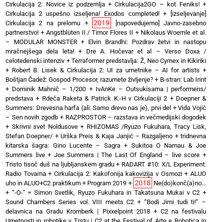
Cirkulacija 2: Novice iz podzemlja
+
Cirkulacija2GO – kot Feniks!
+
Cirkulacija 2 uspešno izseljena! Exodos completed!
+
[izseljevanje]
2019
Cirkulacija 2 na prelomu
+
[napovedujemo] Javno-zasebno
partnerstvo!
+
Angstblüten II / Timor Flores II
+
Nikolaus Woernle et al.
– MODULAR MONSTER
+
Elvin Brandhi: Pozdrav žetvi in nastopu
mračnejšega dela leta!
+
Dre A. Hočevar et al – Verso Doxa /
celotedenski intenziv
+
Terraformer predstavlja: Ž, Neo Cymex in Kikiriki
+
Robert B. Lisek & Cirkulacija 2: UI za umetnike – AI for artists
+
Boštjan Čadež: Gospod Procesor, razumete življenje?
+
B-stran: Lab Irint
+
Dominik Mahnič – 1/200
+
IvAnKe – Outsukisama | performens/
predstava
+
Rdeča Raketa & Patrick K.-H v Cirkulaciji 2
+
Doepner &
Summers: Drevesna harfa (ali: Samo drevo nas je), prvi del
+
Vida Vojić
– Sen novih zgodb
+
RAZPROSTOR – razstava in večmedijski dogodek
+
Skrivni svet Noldusove
+
RHIZOMAS /Ryuzo Fukuhara, Tracy Lisk,
Stefan Doepner/
+
Urška Preis & Kaja Janjić – Razgaljeno
+
tridnevna
kitarska šagra: Gino Lucente – Sagra
+
Sukitoa O Namau & Joe
Summers live
+
Joe Summers | The Last Of England – live score
+
Tristo tisoč duš na ljubljanskem gradu
+
RADART #10: X/L Experiment:
Radio Tovarna
+
Cirkulacija 2: Kakofonija kakovizija v Osmozi
+
ALUO
2018
uho in ALUO+C2 praktikum
+
Program 2019
+
Ne(do)konč(a)no…
+
“-O-” = Simon Svetlik, Ryuzo Fukuhara in Takatsuna Mukai v C2
+
Sound Chambers Series vol. VIII meets C2
+
“Bodi Jimi tudi ti!” –
delavnica na Gradu Kromberk | Pixxelpoint 2018
+
C2 na festivalu
Umetnosti in robotike v Trstu | C2 at the Festival of Arte e Robotica in