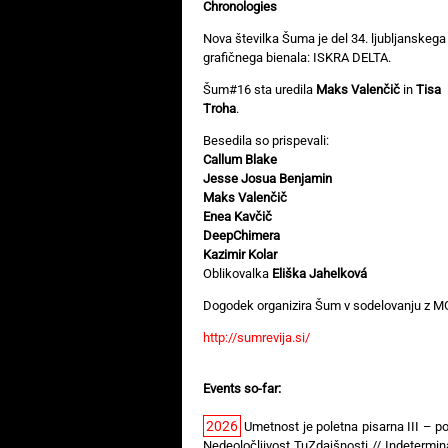
Chronologies
Nova številka Šuma je del 34. ljubljanskega
grafičnega bienala: ISKRA DELTA.
Šum#16 sta uredila
Maks Valenčič
in
Tisa
Troha
.
Besedila so prispevali:
Callum Blake
Jesse Josua Benjamin
Maks Valenčič
Enea Kavčič
DeepChimera
Kazimir Kolar
Oblikovalka
Eliška Jahelková
Dogodek organizira Šum v sodelovanju z M
http://sumrevija.si/
Events so-far:
2026
Umetnost je poletna pisarna III – po
Nedeoločljivost TuZdajšnosti // Indeterm