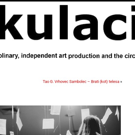
Tao G. Vrhovec Sambolec – Brati (kot) telesa
»