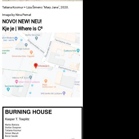
Tatiana Kocmur + Liza Šimenc "Mary Jane", 2020.
Image by Nina Pernat
NOVO! NEW! NEU!
Kje je | Where is C²