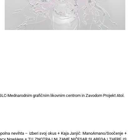
GLC-Mednarodnim grafičnim likovnim centrom in Zavodom Projekt Atol.
polna nevihta – izberi svoj okus
+
Kaja Janjić: ManoAmano/Soočenje
+
inacy NowHere
+
TU ZNOTRAJ NI ZAME NIČESAR SLABEGA | THERE IS