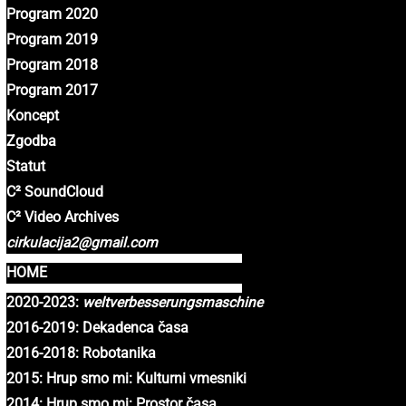
Program 2020
Program 2019
Program 2018
Program 2017
Koncept
Zgodba
Statut
C² SoundCloud
C² Video Archives
cirkulacija2@gmail.com
HOME
2020-2023:
weltverbesserungsmaschine
2016-2019: Dekadenca časa
2016-2018: Robotanika
2015: Hrup smo mi: Kulturni vmesniki
2014: Hrup smo mi: Prostor časa