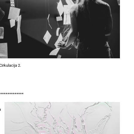
irkulacija 2.
**************
a