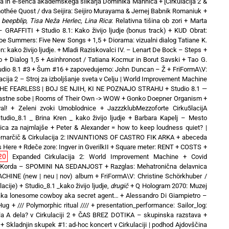
a in e-senca akademskega slikarja Dominika Mahniča
+
[Cirkulacija 2 &
mothée Quost / dva Seijira: Seijiro Murayama & Jernej Babnik Romaniuk
+
beepblip, Tisa Neža Herlec, Lina Rica
: Relativna tišina ob zori
+
Marta
– GRAFFITI
+
Studio 8.1: Kako živijo ljudje (bonus track)
+
KUD Obrat:
oe Summers: Five New Songs
+
1,5 + Diorama: vizualni dialog Tatiane K.
: kako živijo ljudje.
+
Mladi Raziskovalci IV. – Lenart De Bock – Steps
+
o
+
Dialog 1,5 + Asinhronost / Tatiana Kocmur in Borut Savski
+
Tao G.
udio 8.1 #3 + Šum #16
+
zapovedujemo: John Duncan – Ž
+
FriFormA\V:
acija 2 – Stroj za izboljšanje sveta v Celju | World Improvement Machine
 THE FEARLESS | BOJ SE NJIH, KI NE POZNAJO STRAHU
+
Studio 8.1 —
Lastne sobe | Rooms of Their Own -> WOW
+
Gonko Doepner Organism
+
al!
+
Zeleni zvoki Umoblodnice
+
JazzzklubMezzoforte Cirku5lacijA
tudio_8.1 _ Brina Kren _ kako živijo ljudje
+
Barbara Kapelj – Mesto
nica za najmlajše
+
Peter & Alexander = how to keep loudness quiet? |
rnarčič & Cirkulacija 2: INVAINTIONS OF CASTRO FIK ARKA
+
abeceda
s Here
+
Rdeče zore: Ingver in GverilkII
+
Square meter: RENT + COSTS
+
20
Expanded Cirkulacija 2: World Improvement Machine
+
Covid
 Korda – SPOMINI NA SEDANJOST
+
Razglas: Mehatronična delavnica
CHINE (new | neu | nov) album
+
FriFormA\V: Christine Schörkhuber /
lacije)
+
Studio_8.1 _kako živijo ljudje,
drugič
+
Q Hologram 2070: Muzej
 aka lonesome cowboy aka secret agent…
+
Alessandro Di Giampietro –
 Hug
+
/// Polymorphic ritual ////
+
presentation_performance: Sailor_log:
a A dela? v Cirkulaciji 2
+
ČAS BREZ DOTIKA – skupinska razstava
+
+
Skladnjin skupek #1: ad-hoc koncert v Cirkulaciji | podhod Ajdovščina