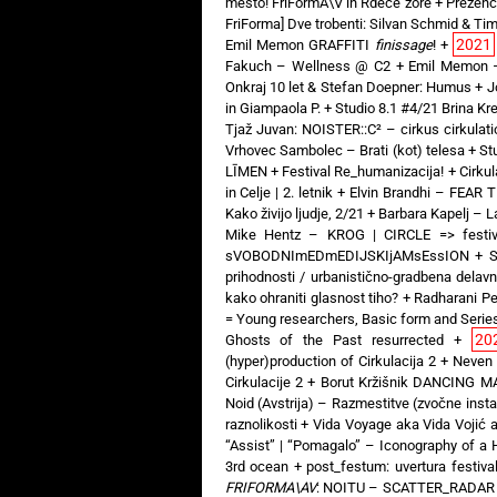
mesto! FriFormA\V in Rdeče zore
+
Prezenc
FriForma] Dve trobenti: Silvan Schmid & Ti
2021
Emil Memon GRAFFITI
finissage
!
+
Fakuch – Wellness @ C2
+
Emil Memon 
Onkraj 10 let & Stefan Doepner: Humus
+
J
in Giampaola P.
+
Studio 8.1 #4/21 Brina Kren
Tjaž Juvan: NOISTER::C² – cirkus cirkulati
Vrhovec Sambolec – Brati (kot) telesa
+
St
LĪMEN
+
Festival Re_humanizacija!
+
Cirkul
in Celje | 2. letnik
+
Elvin Brandhi – FEAR
Kako živijo ljudje, 2/21
+
Barbara Kapelj – 
Mike Hentz – KROG | CIRCLE => festiv
sVOBODNImEDmEDIJSKIjAMsEssION
+
S
prihodnosti / urbanistično-gradbena delav
kako ohraniti glasnost tiho?
+
Radharani Pe
= Young researchers, Basic form and Serie
20
Ghosts of the Past resurrected
+
(hyper)production of Cirkulacija 2
+
Neven
Cirkulacije 2
+
Borut Kržišnik DANCING MA
Noid (Avstrija) – Razmestitve (zvočne insta
raznolikosti
+
Vida Voyage aka Vida Vojić
“Assist” | “Pomagalo” – Iconography of a
3rd ocean
+
post_festum: uvertura festival
FRIFORMA\AV
: NOITU – SCATTER_RADAR