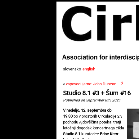
slovensko
english
«
zapovedujemo: John Duncan – Ž
Studio 8.1 #3 + Šum #16
Published on September 8th, 2021
V nedeljo, 12. septembra ob
19.30
bo v prostorih Cirkulacije 2 v
podhodu Ajdovščina potekal tretji
letošnji dogodek koncertnega cikla
Studio 8.1
kuratorice
Brine Kren: