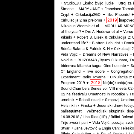
+
Studio_8.1 _kako živijo ljudje
+
Stroj za 
Šimenc – MARY JANE
+
Francisco Tomsi
Crypt
+
Cirkulacija2GO – like Phoenix!
2019
Cirkulacija 2 na prelomu
+
[napoved
Nikolaus Woernle et al. – MODULAR MON
of the year”!
+
Dre A. Hočevar et al – Verso
Kikiriki
+
Robert B. Lisek & Cirkulacija 2: 
understand life?
+
B-stran: Lab Irint
+
Domin
Rdeča Raketa & Patrick K.-H v Cirkulaciji 2
Vida Vojić – Dreams of New Narratives
+
Noldus
+
RHIZOMAS /Ryuzo Fukuhara, Tra
tridnevna kitarska šagra: Gino Lucente – S
Of England – live score
+
Congregation
Experiment: Radio Tovarna
+
Cirkulacija 2
2018
Program 2019
+
Ne(do)konč(a)no
Sound Chambers Series vol. VIII meets C2
C2 na festivalu Umetnosti in robotike v Trs
umetnik = Roboti risarji
+
Simpozij Umetnost
Helsinkih / Finska
+
Jesenski dnevi tečej
balletquintet
+
Večmedijski skupinski d
16.08.2018 / Lina Rica (HR) / Bálint Bolcsó
Trije zvočni pari
+
Vida Vojić: poezija, zvok
Stvari
+
Jana Jevtović & Engin Can: Telesko
Pilots Calculation
+
A Pit of Koelse | Lu