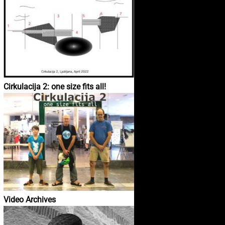
Cirkulacija 2: one size fits all!
Video Archives