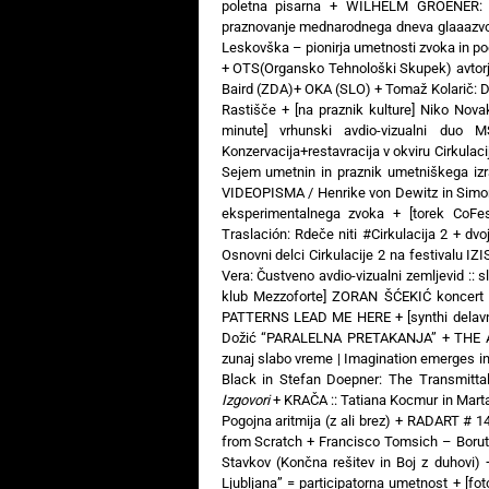
poletna pisarna
+
WILHELM GROENER: 3
praznovanje mednarodnega dneva glaaazv
Leskovška – pionirja umetnosti zvoka in poe
+
OTS(Organsko Tehnološki Skupek) avtorj
Baird (ZDA)+ OKA (SLO)
+
Tomaž Kolarič:
Rastišče
+
[na praznik kulture] Niko Nova
minute] vrhunski avdio-vizualni 
Konzervacija+restavracija v okviru Cirkulaci
Sejem umetnin in praznik umetniškega izr
VIDEOPISMA / Henrike von Dewitz in Simon
eksperimentalnega zvoka
+
[torek CoFe
Traslación: Rdeče niti #Cirkulacija 2
+
dvo
Osnovni delci Cirkulacije 2 na festivalu IZ
Vera: Čustveno avdio-vizualni zemljevid :: s
klub Mezzoforte] ZORAN ŠĆEKIĆ koncert 
PATTERNS LEAD ME HERE
+
[synthi dela
Dožić “PARALELNA PRETAKANJA”
+
THE 
zunaj slabo vreme | Imagination emerges i
Black in Stefan Doepner: The Transmitta
Izgovori
+
KRAČA :: Tatiana Kocmur in Mart
Pogojna aritmija (z ali brez)
+
RADART # 14:
from Scratch
+
Francisco Tomsich – Boru
Stavkov (Končna rešitev in Boj z duhovi)
Ljubljana” = participatorna umetnost
+
[fo