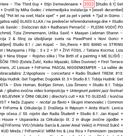
2022
es Here – The Third Guy + Stijn Demeulenaere
+
[Studio 8.1] Get
+
D•still by Miha Godec / intermedijska instalacija
+
[veseli december]
only] “Pet let na svet; hlače spet” = pet za pet v petek
+
Tjaž in Gizmo ::
egativa vabi] GLASS ILLKA / na predvečer referendumskega dne
+
Studio
sk Savski :: Dislociran duh
+
Radharani Pernarčič – PLESNI VODIČ PO
chmid, Tizia Zimmermann, Urška Savič
+
Maayan Liebman Sharon –
acija 2 & Stroj za izboljšanje sveta na PixxelPoint v Novi Gorici
+
abljeni] Studio 8.1 / Jan Kopač – Sin_thesis
+
BIG BANG vs STRING
t | Murayama | Filip :: 3 x 2 = 3?
+
ŽIVI FOSIL / Tatiana Kocmur, Liza
ji
+
Nina Stopar – Rojstvo slike | The Birth of a painting
+
ME SLIŠIŠ ::
NI TRIO (Estela Žutić, Keiko Myazaki, Gilles Duvivier)
+
First Terrace
mers, JC Leisure
+
FriForma: PASCAL NIGGENKEMPER – La vallée de
Zebracadabra: Z/Apophasis – concertanz
+
Radio Študent TRESK #13:
obija Hudnik: Get Together, Dogodek št. 3
+
Studio 8.1: Tobija Hudnik: Get
OTA – Elvis Homan, Boštjan Simon, Liza Šimenc
+
Studio 8.1: Tobija
ak / gibalno-zvočna video kompozicija
+
Untergrunt poletni jazz festival:
 BOJEVNIK V ČRNI OBLEKI | director’s cut!
+
KA TO GLEDAŠ / končna
VIST
+
Neža Zupanc –
recital za flavto
+
Skupni imenovalec | Common
+
FriForma & Cirkulacija 2: Drašlerja in Røysum
+
Anita Wach: Levica
nje očesa // 53. rojstni dan Radia Študent!
+
Studio 8.1: Jan Kopač
+
ng House
+
Uspavanka za Cirkulacijo št. 2 in druge zvočne zgodbe
+
a] FriForma: VVU (Violeta García & Javier Areal Veléz) in Primož Sukič
+
+
KUD Mreža / FriFormA\V: MRM trio & Lina Rica
+
Feminizem zavzema