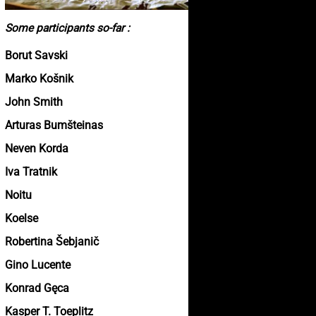
Some participants so-far :
Borut Savski
Marko Košnik
John Smith
Arturas Bumšteinas
Neven Korda
Iva Tratnik
Noitu
Koelse
Robertina Šebjanič
Gino Lucente
Konrad Gęca
Kasper T. Toeplitz