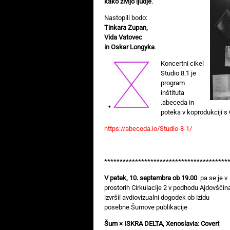
kako živijo ljudje
.
Nastopili bodo:
Tinkara Zupan,
Vida Vatovec
in Oskar Longyka
.
Koncertni cikel
Studio 8.1 je
program
inštituta
.abeceda in
poteka v koprodukciji s C
https://abeceda.io/Studio-8-1/
****************************************
V petek, 10. septembra ob 19.00
pa se je v
prostorih Cirkulacije 2 v podhodu Ajdovščin
izvršil avdiovizualni dogodek ob izidu
posebne Šumove publikacije
Šum × ISKRA DELTA, Xenoslavia: Covert