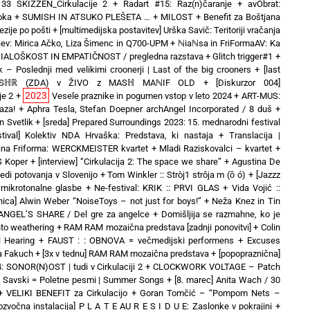
3 SKIZZEN_Cirkulacije 2
+
Radart #15: Raz(n)čaranje
+
avObrat:
oka
+
SUMISH IN ATSUKO PLEŠETA …
+
MILOST
+
Benefit za Boštjana
zije po pošti
+
[multimedijska postavitev] Urška Savič: Teritoriji vračanja
ev: Mirica Ačko, Liza Šimenc in Q700-UPM
+
ℕiaℕsa in FriFormaAV: Ka
 DIALOŠKOST IN EMPATIČNOST / pregledna razstava
+
Glitch trigger#1
+
k – Poslednji med velikimi croonerji | Last of the big crooners
+
[last
duo MSℍℝ (ZDA) v ŽIVO z MASℍ MAℕIF OLD
+
[Diskurzor 004]
2023
je 2
+
Vesele praznike in pogumen vstop v leto 2024
+
ART-MUS:
aza!
+
Aphra Tesla, Stefan Doepner archAngel Incorporated / 8 duš
+
 Svetlik
+
[sreda] Prepared Surroundings 2023: 15. mednarodni festival
stival] Kolektiv NDA Hrvaška: Predstava, ki nastaja
+
Translacija |
jna Friforma: WERCKMEISTER kvartet + Mladi Raziskovalci – kvartet
+
IS Koper
+
[interview] “Cirkulacija 2: The space we share”
+
Agustina De
ledi potovanja v Slovenijo
+
Tom Winkler :: Stròj1 strôja m (ȍ ó)
+
[Jazzz
mikrotonalne glasbe
+
Ne-festival: KRIK :: PRVI GLAS
+
Vida Vojić ::
vnica] Alwin Weber “NoiseToys – not just for boys!”
+
Neža Knez in Tin
ANGEL’S SHARE / Del gre za angelce
+
Domišljija se razmahne, ko je
nto weathering
+
RAM RAM mozaična predstava [zadnji ponovitvi]
+
Colin
l Hearing
+
FAUST : : OBNOVA = večmedijski performens
+
Excuses
a Fakuch
+
[3x v tednu] RAM RAM mozaična predstava
+
[popopraznična]
 SONOR(N)OST | tudi v Cirkulaciji 2
+
CLOCKWORK VOLTAGE – Patch
t Savski = Poletne pesmi | Summer Songs
+
[8. marec] Anita Wach / 30
+
VELIKI BENEFIT za Cirkulacijo
+
Goran Tomčić – “Pompom Nets –
tozvočna instalacija] P L A T E AU R E S I D U E: Zaslonke v pokrajini
+