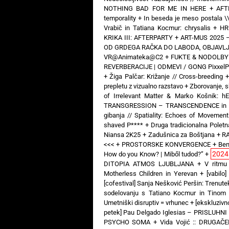
NOTHING BAD FOR ME IN HERE
+
AFT
temporality
+
In beseda je meso postala \
Vrabič in Tatiana Kocmur: chrysalis
+
HR
KRIKA III: AFTERPARTY
+
ART-MUS 2025 –
OD GRDEGA RAČKA DO LABODA, OBJAVLJE
VR@Animateka@C2
+
FUKTE & NODOLBY —
REVERBERACIJE | ODMEVI / GONG PixxelP
+
Žiga Palčar: Križanje // Cross-breeding
prepletu z vizualno razstavo
+
Zborovanje, s
of Irrelevant Matter & Marko Košnik: 
TRANSGRESSION – TRANSCENDENCE in Art 
gibanja // Spatiality: Echoes of Movement
shaved P****
+
Druga tradicionalna Poletna
Niansa 2K25
+
Zadušnica za Boštjana
+
RA
<<<
+
PROSTORSKE KONVERGENCE
+
Ben
2024
How do you Know? | Miből tudod?”
+
DITOPIA ATMOS LJUBLJANA
+
V ritmu
Motherless Children in Yerevan
+
[vabil
[cofestival] Sanja Nešković Peršin: Trenut
sodelovanju s Tatiano Kocmur in Tinom
Umetniški disruptiv = vrhunec
+
[ekskluziv
petek] Pau Delgado Iglesias – PRISLUHNI
PSYCHO SOMA
+
Vida Vojić :: DRUGAČ