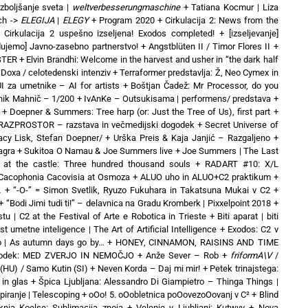
izboljšanje sveta |
weltverbesserungmaschine
+
Tatiana Kocmur | Liza
ch ->
ELEGIJA
|
ELEGY
+
Program 2020
+
Cirkulacija 2: News from the
+
Cirkulacija 2 uspešno izseljena! Exodos completed!
+
[izseljevanje]
ujemo] Javno-zasebno partnerstvo!
+
Angstblüten II / Timor Flores II
+
STER
+
Elvin Brandhi: Welcome in the harvest and usher in “the dark half
 Doxa / celotedenski intenziv
+
Terraformer predstavlja: Ž, Neo Cymex in
UI za umetnike – AI for artists
+
Boštjan Čadež: Mr Processor, do you
ik Mahnič – 1/200
+
IvAnKe – Outsukisama | performens/ predstava
+
+
Doepner & Summers: Tree harp (or: Just the Tree of Us), first part
+
RAZPROSTOR – razstava in večmedijski dogodek
+
Secret Universe of
cy Lisk, Stefan Doepner/
+
Urška Preis & Kaja Janjić – Razgaljeno
+
agra
+
Sukitoa O Namau & Joe Summers live
+
Joe Summers | The Last
 at the castle: Three hundred thousand souls
+
RADART #10: X/L
: Cacophonia Cacovisia at Osmoza
+
ALUO uho in ALUO+C2 praktikum
+
…
+
“-O-” = Simon Svetlik, Ryuzo Fukuhara in Takatsuna Mukai v C2
+
+
“Bodi Jimi tudi ti!” – delavnica na Gradu Kromberk | Pixxelpoint 2018
+
tu | C2 at the Festival of Arte e Robotica in Trieste
+
Biti aparat | biti
 umetne inteligence | The Art of Artificial Intelligence
+
Exodos: C2 v
o | As autumn days go by…
+
HONEY, CINNAMON, RAISINS AND TIME
ogodek: MED ZVERJO IN NEMOČJO
+
Anže Sever – Rob
+
friformA\V
/
 (HU) / Samo Kutin (SI)
+
Neven Korda – Daj mi mir!
+
Petek trinajstega:
 in glas
+
Špica Ljubljana: Alessandro Di Giampietro – Thinga Things |
piranje | Telescoping
+
oOo! 5. oOobletnica poOovezoOovanj v C²
+
Blind
knja Koelse: Sublimacija znoja
+
Velenje v Ljubljani: Kutwyv
+
Nova