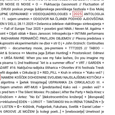
ER NOISE IS NOISE
+
O — Fluktuacija časovnosti // Fluctuation of
\ DRUGI poskus prvega ljubljanskega pesniškega festivala
+
Eva Mulej
2025
UPNE USPAVANKE!
+
VIDEOQUADROLOGUES
+
ANTOLOGIJA
 11. sejem umetnin
+
ODGOVOR NA ČLANEK PODHOD AJDOVŠČINA:
N V DELU, 28.11.2025
+
Delavnica izdelave »taktilnega« sintesajzerja
+
 Fall of Europe Tour 2025 + posebni gost NMA / Neven M. Agalma
+
oint
+
Ciljati oblak
+
Bass Jansson: Introspekcija
+
INTIMA performans
+
RADHARANI PERNARČIČ: PAVILJON OBJEMOV // Plesna predstava v
kupnostni eksperimentalni ne-zbor
+
str O j
+
John Grzinich: Continuities
hEXPO – documentary movie, pre-premiere
+
TTT2025 /// TABOO –
& Science ++ Mestna jaga [Urban Hunting]
+
Prostorskost: Odmevi
+
URŠA RAHNE: When you see my fake lashes, Do you imagine my
 pisarna \\ 2nd traditional “Art is a summer office”
+
VRT / GARDEN
+
DART #16: Naključna radijska štiharica
+
Otvoritev #16 festivala Tresk
efit dogodek v Cirkulaciji 2
+
RED_PILL
+
Kruh in vrtnice
+
“Kako veš? |
NAMENI KOŠČEK DOHODNINE SVOJEMU NAJSLAJŠEMU KOTIČKU!
+
 algoritma
+
[petek trinajstega] USPAVANKA ZA CIRKULACIJO III. +
o] Sejem umetnin ART-MUS
+
[predstavitev] Kako veš – preden veš?
+
ek pred tem
+
The Silent Movies: Po zabavi | After the Party
+
Neža Knez v
 Dožićem
+
Antez: “No Es” [dekstrocentrično kroženje]
+
[disrupeak]
no=inkluzivno] EDEN – LORIOT – TANTANOSI trio in IRENA TOMAŽIN
+
[v
 / LISTEN
+
O
= Kržišnik, Podgoršek, Fukuhara, Svetlik
+
Daniel Leber –
EN GROOVE JE MOŽEN! [s kolegi poeti…]
+
[vnebovzetje] Umetnost je