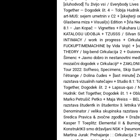
[sluhodvod] Tu živijo vsi / Everybody Liv
Together — Dogodek št. 4 – Tobija Hudnik
art-MUS: sejem umetnin v C2
+
[skejterji 
Glasbena miza + Visual(s) Edition
+
[Via N
8.1 – Jan Kopač – Vignettes
+
Fukuhara Li
KATALOGU UDOBJA
+
TZUSSS / Silvan S
INTIMACY / work in progress
+
Cirkul
FUCKUPTIMEMACHINE by Vida Vojić
+
[v
THEORY / big-bend Cirkulacija 2
+
Guionne
Šimenc
+
Javno dobro in nestanovitni medi
mozaični dogodek v Cirkulaciji²
+
ZAKLONIŠČ
Tour 2022: Sofheso, Specimens, Skip Sum
l’étrange / Dolina čudes
+
[last minute] 
razstava vizualnih natečajev
+
Studio 8.1: T
Together, Dogodek št. 2
+
Lapsus-quo / N
Hudnik: Get Together, Dogodek št. 1
+
Obl
Marko Petrušič Petko
+
Maja Weiss – BELI
razstava študentk in študentov 3. letnika 
Denominator / velika skupinska razstava
Sredica Pravica & zvočne zgodbe
+
Draže
Kasper T Toeplitz: Elemental II & Burni
KonstruktK3 smo državljani NSK
+
[neumorn
Martina Jurak: Prehajanje : : Cirkulacija 2