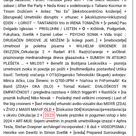
zabavi | After the Party
+
Neža Knez v sodelovanju s Tatiano Kocmur in
Tinom Dožićem
+
Antez: “No Es” [dekstrocentrično kroženje]
+
[disrupeak] Umetniški disruptiv = vrhunec
+
[ekskluzivno=inkluzivno]
EDEN – LORIOT – TANTANOSI trio in IRENA TOMAŽIN
+
[v petek] Pau
Delgado Iglesias – PRISLUHNI / LISTEN
+
O
= Kržišnik, Podgoršek,
Fukuhara, Svetlik
+
Daniel Leber – PSYCHO SOMA
+
Vida Vojić ::
DRUGAČEN GROOVE JE MOŽEN! [s kolegi poeti…]
+
[vnebovzetje]
Umetnost je poletna pisarna
+
WILHELM GROENER: 33
SKIZZEN_Cirkulacije 2
+
Radart #15: Raz(n)čaranje
+
avObrat:
praznovanje mednarodnega dneva glaaazvoka
+
SUMISH IN ATSUKO
PLEŠETA …
+
MILOST
+
Benefit za Boštjana Leskovška – pionirja
umetnosti zvoka in poezije po pošti
+
[multimedijska postavitev] Urška
Savič: Teritoriji vračanja
+
OTS(Organsko Tehnološki Skupek) avtorjev:
Mirica Ačko, Liza Šimenc in Q700-UPM
+
ℕiaℕsa in FriFormaAV: Ka
Baird (ZDA)+ OKA (SLO)
+
Tomaž Kolarič: DIALOŠKOST IN
EMPATIČNOST / pregledna razstava
+
Glitch trigger#1
+
Rastišče
+
[na
praznik kulture] Niko Novak – Poslednji med velikimi croonerji | Last of
the big crooners
+
[last minute] vrhunski avdio-vizualni duo MSℍℝ (ZDA)
v ŽIVO z MASℍ MAℕIF OLD
+
[Diskurzor 004] Konzervacija+restavracija
2023
v okviru Cirkulacije 2
+
Vesele praznike in pogumen vstop v leto
2024
+
ART-MUS: Sejem umetnin in praznik umetniškega izraza!
+
Aphra
Tesla, Stefan Doepner archAngel Incorporated / 8 duš
+
VIDEOPISMA /
Henrike von Dewitz in Simon Svetlik
+
[sreda] Prepared Surroundings