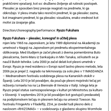
praktičnimi vprašanji, kot so: družbeno življenje ali rutinski postopek.
Plesalec je sposoben brez presoje reagirati na predmete, ki ga
obkrožajo. V plesu imata tako resnični predmet, ki ga plesalec zazna,
kot imaginarni predmet, ki ga plesalec vizualizira, enako vrednost kot
motivi za izvajanje giba.
Direction/choreography/performance:
Ryuzo Fukuhara
Ryuzo Fukuhara – plesalec, koreograf in učitelj plesa
rojen leta 1965 na Japonskem, je leta 1989 diplomiral na Akademiji za
umetnost v Nagoji na Japonskem pri predmetu eksperimentalnega
oblikovanja. Med študijem je začel plesati z dvema pomembnima Buto
plesalcema, Semi-Maru iz Sankaijuku in Min Tanaka, od katerih se je
naučil Butoh tehnike. Leta 2000 je začel delati kot plesni umetnik v
Evropi. Ryuzo je med rezidenco v Evropi razvil lastno plesno metodo, leta
2006 pa je prejel 2. nagrado na tekmovanju za solo ples v 11MASDANZA
– Mednarodnem festivalu sodobnega plesa na Kanarskih otokih v
Španiji. Leta 2010 je bil povabljen, da poučuje plesni mojstrski tečaj pri
režiserju Ismaela Iva na La Biennale di Venezia v Italiji. Istega leta je
Ryuzo prejel status samozaposlenega v kulturi pri Ministrstvu za kulturo
v Sloveniji. V septembru 2016 je bil povabljen kot gostujoči predavatelj
na podiplomskem tečaju in plesnem tečaju na univerzi Towson. Na
festivalu FringeArts v Filadelfiji, ZDA, je izvedel tudi plesno delo z
naslovom »RHIZOMAS« – v sodelovanju z glasbeno skupino Wormhole