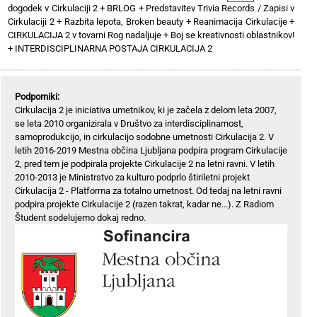
dogodek v Cirkulaciji 2
+
BRLOG
+
Predstavitev Trivia Records / Zapisi v
Cirkulaciji 2
+
Razbita lepota, Broken beauty
+
Reanimacija Cirkulacije
+
CIRKULACIJA 2 v tovarni Rog nadaljuje
+
Boj se kreativnosti oblastnikov!
+
INTERDISCIPLINARNA POSTAJA CIRKULACIJA 2
Podporniki:
Cirkulacija 2 je iniciativa umetnikov, ki je začela z delom leta 2007,
se leta 2010 organizirala v Društvo za interdisciplinarnost,
samoprodukcijo, in cirkulacijo sodobne umetnosti Cirkulacija 2. V
letih 2016-2019 Mestna občina Ljubljana podpira program Cirkulacije
2, pred tem je podpirala projekte Cirkulacije 2 na letni ravni. V letih
2010-2013 je Ministrstvo za kulturo podprlo štiriletni projekt
Cirkulacija 2 - Platforma za totalno umetnost. Od tedaj na letni ravni
podpira projekte Cirkulacije 2 (razen takrat, kadar ne...). Z Radiom
Študent sodelujemo dokaj redno.