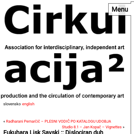
Menu
slovensko
english
«
Radharani Pernarčič – PLESNI VODIČ PO KATALOGU UDOBJA
Studio 8.1 – Jan Kopač – Vignettes
»
Fukuhara Lisk Savski :: Dislociran duh