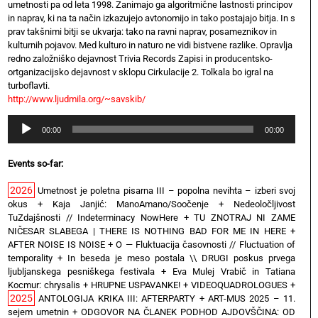
umetnosti pa od leta 1998. Zanimajo ga algoritmične lastnosti principov
in naprav, ki na ta način izkazujejo avtonomijo in tako postajajo bitja. In s
prav takšnimi bitji se ukvarja: tako na ravni naprav, posameznikov in
kulturnih pojavov. Med kulturo in naturo ne vidi bistvene razlike. Opravlja
redno založniško dejavnost Trivia Records Zapisi in producentsko-
ortganizacijsko dejavnost v sklopu Cirkulacije 2. Tolkala bo igral na
turboflavti.
http://www.ljudmila.org/~savskib/
Audio
00:00
00:00
Player
Events so-far:
2026
Umetnost je poletna pisarna III – popolna nevihta – izberi svoj
okus
+
Kaja Janjić: ManoAmano/Soočenje
+
Nedeoločljivost
TuZdajšnosti // Indeterminacy NowHere
+
TU ZNOTRAJ NI ZAME
NIČESAR SLABEGA | THERE IS NOTHING BAD FOR ME IN HERE
+
AFTER NOISE IS NOISE
+
O — Fluktuacija časovnosti // Fluctuation of
temporality
+
In beseda je meso postala \\ DRUGI poskus prvega
ljubljanskega pesniškega festivala
+
Eva Mulej Vrabič in Tatiana
Kocmur: chrysalis
+
HRUPNE USPAVANKE!
+
VIDEOQUADROLOGUES
+
2025
ANTOLOGIJA KRIKA III: AFTERPARTY
+
ART-MUS 2025 – 11.
sejem umetnin
+
ODGOVOR NA ČLANEK PODHOD AJDOVŠČINA: OD