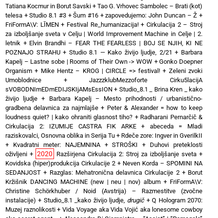
Tatiana Kocmur in Borut Savski
+
Tao G. Vrhovec Sambolec – Brati (kot)
telesa
+
Studio 8.1 #3 + Šum #16
+
zapovedujemo: John Duncan – Ž
+
FriFormA\V: LĪMEN
+
Festival Re_humanizacija!
+
Cirkulacija 2 – Stroj
za izboljšanje sveta v Celju | World Improvement Machine in Celje | 2.
letnik
+
Elvin Brandhi – FEAR THE FEARLESS | BOJ SE NJIH, KI NE
POZNAJO STRAHU
+
Studio 8.1 — Kako živijo ljudje, 2/21
+
Barbara
Kapelj – Lastne sobe | Rooms of Their Own -> WOW
+
Gonko Doepner
Organism
+
Mike Hentz – KROG | CIRCLE => festival!
+
Zeleni zvoki
Umoblodnice
+
JazzzklubMezzoforte Cirku5lacijA
sVOBODNImEDmEDIJSKIjAMsEssION
+
Studio_8.1 _ Brina Kren _ kako
živijo ljudje
+
Barbara Kapelj – Mesto prihodnosti / urbanistično-
gradbena delavnica za najmlajše
+
Peter & Alexander = how to keep
loudness quiet? | kako ohraniti glasnost tiho?
+
Radharani Pernarčič &
Cirkulacija 2: IZUMIJE CASTRA FIK ARKE
+
abeceda = Mladi
raziskovalci, Osnovna oblika in Serija Tu
+
Rdeče zore: Ingver in GverilkII
+
Kvadratni meter: NAJEMNINA + STROŠKI
+
Duhovi preteklosti
2020
oživljeni
+
Razširjena Cirkulacija 2: Stroj za izboljšanje sveta
+
Kovidska (hiper)produkcija Cirkulacije 2
+
Neven Korda – SPOMINI NA
SEDANJOST
+
Razglas: Mehatronična delavnica Cirkulacije 2
+
Borut
Kržišnik DANCING MACHINE (new | neu | nov) album
+
FriFormA\V:
Christine Schörkhuber / Noid (Avstrija) – Razmestitve (zvočne
instalacije)
+
Studio_8.1 _kako živijo ljudje,
drugič
+
Q Hologram 2070:
Muzej raznolikosti
+
Vida Voyage aka Vida Vojić aka lonesome cowboy