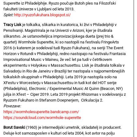
Superette iz Philadelphije. Ryuzo poučuje Butoh ples na Filozofski
fakulteti Univerze v Ljubljani od leta 2013.
Splet:
http://ryuzofukuhara.blogspot.si/
Tracy Lisk
je tolkalka, slikarka in kuratorica, ki živi v Philadelphiji v
Pensilvaniji. Magistrirala je na Univerzi v Arizoni, kjer je študirala
slikarstvo. Je ustanoviteljica improvizacijskega dueta (prej trio &
quartet) Wormhole Superette, ki so nastopili na festivalu FringeArts
2016 (v katerem je sodeloval tudi Ryuzo Fukuhara), na seriji The Event
Horizon v Rotundi v Philadelphiji, redno nastopajo na festivalu Frantasia
Improvisational Music v Maineu, že več let pa tudi v četrtkovem
eksperimentu v Holyokeu v Massachusettsu. Lisk je študirala tolkala v
Salvadorju in Rio de Janeiru v Braziliji ter nastopala v najpomembnejših
tolkalskih skuppinah v Philadelphiji. Leta 2019 je nastopila solo na
XFestu v Worcesterju v Massachusettsu in tudi kot del HOT serije
(Philadelphia), Electronic / Experimental Music At Quinn (Beacon, NY)
julija in Xfest – Ciper 2019. Leta 2019 projekt Rhizomas v sodelovanju z
Ryuzom Fukuharo in Stefanom Doepnerjem, Cirkulacija 2.
Povezave:
https://wormholesuperette.bandcamp.com/
https://soundcloud.com/wormhole-superette
Borut Savski
(1960) je intermedijski umetnik, skladatelj in producent.
Deluje kot samozaposlen v kulturi od leta 2004, kot avtor na polju