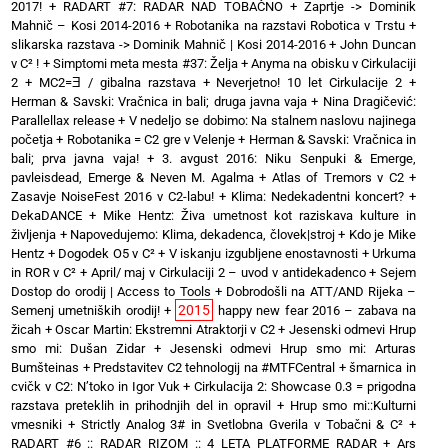
2017!
+
RADART #7: RADAR NAD TOBAČNO
+
Zaprtje -> Dominik
Mahnič – Kosi 2014-2016
+
Robotanika na razstavi Robotica v Trstu
+
slikarska razstava -> Dominik Mahnič | Kosi 2014-2016
+
John Duncan
v C² !
+
Simptomi meta mesta #37: Želja
+
Anyma na obisku v Cirkulaciji
2
+
MC2=Ǝ / gibalna razstava
+
Neverjetno! 10 let Cirkulacije 2
+
Herman & Savski: Vračnica in bali; druga javna vaja
+
Nina Dragičević:
Parallellax release
+
V nedeljo se dobimo: Na stalnem naslovu najinega
početja
+
Robotanika = C2 gre v Velenje
+
Herman & Savski: Vračnica in
bali; prva javna vaja!
+
3. avgust 2016: Niku Senpuki & Emerge,
pavleisdead, Emerge & Neven M. Agalma
+
Atlas of Tremors v C2
+
Zasavje NoiseFest 2016 v C2-labu!
+
Klima: Nedekadentni koncert?
+
DekaDANCE
+
Mike Hentz: Živa umetnost kot raziskava kulture in
življenja
+
Napovedujemo: Klima, dekadenca, človek|stroj
+
Kdo je Mike
Hentz
+
Dogodek O5 v C²
+
V iskanju izgubljene enostavnosti
+
Urkuma
in ROR v C²
+
April/ maj v Cirkulaciji 2 – uvod v antidekadenco
+
Sejem
Dostop do orodij | Access to Tools
+
Dobrodošli na ATT/AND Rijeka –
2015
Semenj umetniških orodij!
+
happy new fear 2016 – zabava na
žicah
+
Oscar Martin: Ekstremni Atraktorji v C2
+
Jesenski odmevi Hrup
smo mi: Dušan Zidar
+
Jesenski odmevi Hrup smo mi: Arturas
Bumšteinas
+
Predstavitev C2 tehnologij na #MTFCentral
+
šmarnica in
cvičk v C2: N’toko in Igor Vuk
+
Cirkulacija 2: Showcase 0.3 = prigodna
razstava preteklih in prihodnjih del in opravil
+
Hrup smo mi::Kulturni
vmesniki
+
Strictly Analog 3# in Svetlobna Gverila v Tobačni & C²
+
RADART #6 :: RADAR RIZOM :: 4 LETA PLATFORME RADAR
+
Ars