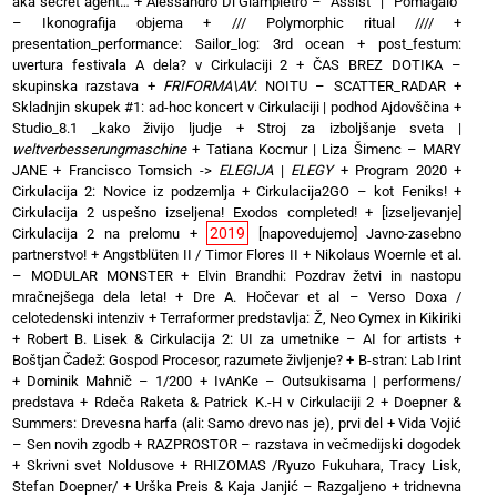
aka secret agent…
+
Alessandro Di Giampietro – “Assist” | “Pomagalo”
– Ikonografija objema
+
/// Polymorphic ritual ////
+
presentation_performance: Sailor_log: 3rd ocean
+
post_festum:
uvertura festivala A dela? v Cirkulaciji 2
+
ČAS BREZ DOTIKA –
skupinska razstava
+
FRIFORMA\AV
: NOITU – SCATTER_RADAR
+
Skladnjin skupek #1: ad-hoc koncert v Cirkulaciji | podhod Ajdovščina
+
Studio_8.1 _kako živijo ljudje
+
Stroj za izboljšanje sveta |
weltverbesserungmaschine
+
Tatiana Kocmur | Liza Šimenc – MARY
JANE
+
Francisco Tomsich ->
ELEGIJA
|
ELEGY
+
Program 2020
+
Cirkulacija 2: Novice iz podzemlja
+
Cirkulacija2GO – kot Feniks!
+
Cirkulacija 2 uspešno izseljena! Exodos completed!
+
[izseljevanje]
2019
Cirkulacija 2 na prelomu
+
[napovedujemo] Javno-zasebno
partnerstvo!
+
Angstblüten II / Timor Flores II
+
Nikolaus Woernle et al.
– MODULAR MONSTER
+
Elvin Brandhi: Pozdrav žetvi in nastopu
mračnejšega dela leta!
+
Dre A. Hočevar et al – Verso Doxa /
celotedenski intenziv
+
Terraformer predstavlja: Ž, Neo Cymex in Kikiriki
+
Robert B. Lisek & Cirkulacija 2: UI za umetnike – AI for artists
+
Boštjan Čadež: Gospod Procesor, razumete življenje?
+
B-stran: Lab Irint
+
Dominik Mahnič – 1/200
+
IvAnKe – Outsukisama | performens/
predstava
+
Rdeča Raketa & Patrick K.-H v Cirkulaciji 2
+
Doepner &
Summers: Drevesna harfa (ali: Samo drevo nas je), prvi del
+
Vida Vojić
– Sen novih zgodb
+
RAZPROSTOR – razstava in večmedijski dogodek
+
Skrivni svet Noldusove
+
RHIZOMAS /Ryuzo Fukuhara, Tracy Lisk,
Stefan Doepner/
+
Urška Preis & Kaja Janjić – Razgaljeno
+
tridnevna