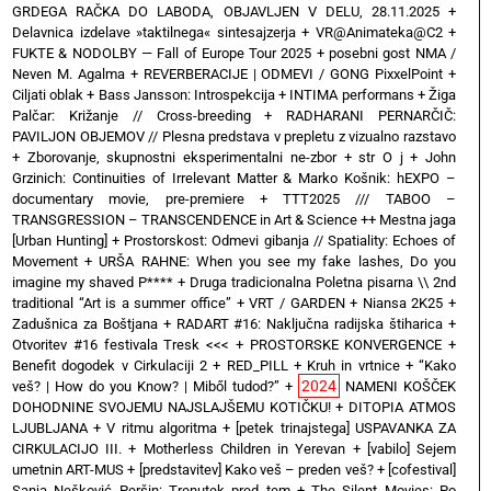
GRDEGA RAČKA DO LABODA, OBJAVLJEN V DELU, 28.11.2025
+
Delavnica izdelave »taktilnega« sintesajzerja
+
VR@Animateka@C2
+
FUKTE & NODOLBY — Fall of Europe Tour 2025 + posebni gost NMA /
Neven M. Agalma
+
REVERBERACIJE | ODMEVI / GONG PixxelPoint
+
Ciljati oblak
+
Bass Jansson: Introspekcija
+
INTIMA performans
+
Žiga
Palčar: Križanje // Cross-breeding
+
RADHARANI PERNARČIČ:
PAVILJON OBJEMOV // Plesna predstava v prepletu z vizualno razstavo
+
Zborovanje, skupnostni eksperimentalni ne-zbor
+
str O j
+
John
Grzinich: Continuities of Irrelevant Matter & Marko Košnik: hEXPO –
documentary movie, pre-premiere
+
TTT2025 /// TABOO –
TRANSGRESSION – TRANSCENDENCE in Art & Science ++ Mestna jaga
[Urban Hunting]
+
Prostorskost: Odmevi gibanja // Spatiality: Echoes of
Movement
+
URŠA RAHNE: When you see my fake lashes, Do you
imagine my shaved P****
+
Druga tradicionalna Poletna pisarna \\ 2nd
traditional “Art is a summer office”
+
VRT / GARDEN
+
Niansa 2K25
+
Zadušnica za Boštjana
+
RADART #16: Naključna radijska štiharica
+
Otvoritev #16 festivala Tresk <<<
+
PROSTORSKE KONVERGENCE
+
Benefit dogodek v Cirkulaciji 2
+
RED_PILL
+
Kruh in vrtnice
+
“Kako
2024
veš? | How do you Know? | Miből tudod?”
+
NAMENI KOŠČEK
DOHODNINE SVOJEMU NAJSLAJŠEMU KOTIČKU!
+
DITOPIA ATMOS
LJUBLJANA
+
V ritmu algoritma
+
[petek trinajstega] USPAVANKA ZA
CIRKULACIJO III. + Motherless Children in Yerevan
+
[vabilo] Sejem
umetnin ART-MUS
+
[predstavitev] Kako veš – preden veš?
+
[cofestival]
Sanja Nešković Peršin: Trenutek pred tem
+
The Silent Movies: Po