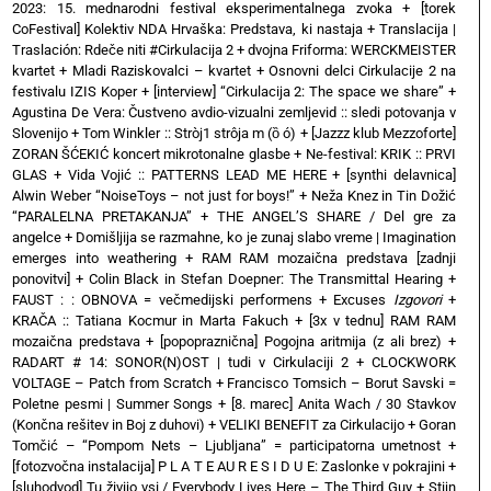
2023: 15. mednarodni festival eksperimentalnega zvoka
+
[torek
CoFestival] Kolektiv NDA Hrvaška: Predstava, ki nastaja
+
Translacija |
Traslación: Rdeče niti #Cirkulacija 2
+
dvojna Friforma: WERCKMEISTER
kvartet + Mladi Raziskovalci – kvartet
+
Osnovni delci Cirkulacije 2 na
festivalu IZIS Koper
+
[interview] “Cirkulacija 2: The space we share”
+
Agustina De Vera: Čustveno avdio-vizualni zemljevid :: sledi potovanja v
Slovenijo
+
Tom Winkler :: Stròj1 strôja m (ȍ ó)
+
[Jazzz klub Mezzoforte]
ZORAN ŠĆEKIĆ koncert mikrotonalne glasbe
+
Ne-festival: KRIK :: PRVI
GLAS
+
Vida Vojić :: PATTERNS LEAD ME HERE
+
[synthi delavnica]
Alwin Weber “NoiseToys – not just for boys!”
+
Neža Knez in Tin Dožić
“PARALELNA PRETAKANJA”
+
THE ANGEL’S SHARE / Del gre za
angelce
+
Domišljija se razmahne, ko je zunaj slabo vreme | Imagination
emerges into weathering
+
RAM RAM mozaična predstava [zadnji
ponovitvi]
+
Colin Black in Stefan Doepner: The Transmittal Hearing
+
FAUST : : OBNOVA = večmedijski performens
+
Excuses
Izgovori
+
KRAČA :: Tatiana Kocmur in Marta Fakuch
+
[3x v tednu] RAM RAM
mozaična predstava
+
[popopraznična] Pogojna aritmija (z ali brez)
+
RADART # 14: SONOR(N)OST | tudi v Cirkulaciji 2
+
CLOCKWORK
VOLTAGE – Patch from Scratch
+
Francisco Tomsich – Borut Savski =
Poletne pesmi | Summer Songs
+
[8. marec] Anita Wach / 30 Stavkov
(Končna rešitev in Boj z duhovi)
+
VELIKI BENEFIT za Cirkulacijo
+
Goran
Tomčić – “Pompom Nets – Ljubljana” = participatorna umetnost
+
[fotozvočna instalacija] P L A T E AU R E S I D U E: Zaslonke v pokrajini
+
[sluhodvod] Tu živijo vsi / Everybody Lives Here – The Third Guy + Stijn