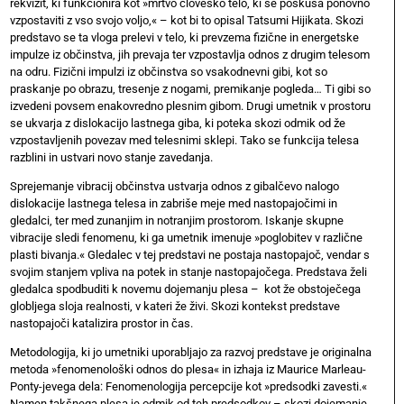
rekvizit, ki funkcionira kot »mrtvo človeško telo, ki se poskuša ponovno
vzpostaviti z vso svojo voljo,« – kot bi to opisal Tatsumi Hijikata. Skozi
predstavo se ta vloga prelevi v telo, ki prevzema fizične in energetske
impulze iz občinstva, jih prevaja ter vzpostavlja odnos z drugim telesom
na odru. Fizični impulzi iz občinstva so vsakodnevni gibi, kot so
praskanje po obrazu, tresenje z nogami, premikanje pogleda… Ti gibi so
izvedeni povsem enakovredno plesnim gibom. Drugi umetnik v prostoru
se ukvarja z dislokacijo lastnega giba, ki poteka skozi odmik od že
vzpostavljenih povezav med telesnimi sklepi. Tako se funkcija telesa
razblini in ustvari novo stanje zavedanja.
Sprejemanje vibracij občinstva ustvarja odnos z gibalčevo nalogo
dislokacije lastnega telesa in zabriše meje med nastopajočimi in
gledalci, ter med zunanjim in notranjim prostorom. Iskanje skupne
vibracije sledi fenomenu, ki ga umetnik imenuje »poglobitev v različne
plasti bivanja.« Gledalec v tej predstavi ne postaja nastopajoč, vendar s
svojim stanjem vpliva na potek in stanje nastopajočega. Predstava želi
gledalca spodbuditi k novemu dojemanju plesa – kot že obstoječega
globljega sloja realnosti, v kateri že živi. Skozi kontekst predstave
nastopajoči katalizira prostor in čas.
Metodologija, ki jo umetniki uporabljajo za razvoj predstave je originalna
metoda »fenomenološki odnos do plesa« in izhaja iz Maurice Marleau-
Ponty-jevega dela: Fenomenologija percepcije kot »predsodki zavesti.«
Namen takšnega plesa je odmik od teh predsodkov – skozi dojemanje