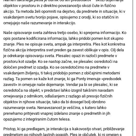
objektov v prostoru in z direktno povezanostjo skozi čute in fizično
akcijo. Ta metoda želi opomniti na dejstvo, da predmete in situacije, ki v
vsakdanjem svetu tvorijo pojave, opisujemo z orodji, ki so statični in
omejujejo naše razumevanje in interakcijo.
Naše opisovanje sveta zahteva tretjo osebo, ki sprejema informacijo. Ko
opis postane kodificirana informacija, lahko pridobi pomen kot skupno
znanje. Ples ne opisuje sveta, ampak ga interpretira. Ples kot konkretna
fizična akcija interpretira svet preden ga zavest oblikuje v opis. Cilj dela
je odrekanje opisovanju sveta. Plesalec opazi in razloči predmete v
prostoru kot ozadje. Ko se nastop začne, se plesalec osredotoči na
določen predmet iz ozadja. Ko se osredotočimo na predmete v
vsakdanjem življenju, ti takoj pridobijo pomen z običajnimi metodami
razlag. Ta pomen se kaže kot znanje, ki ga Ponty imenuje »predsodek
zavesti« in omejuje naše dojemanje. Vendar pa bi se plesalec, ki se
osredotoča na objekt, v predstavi lahko izognil takšnim navadam
omejevanja z odmikom, odlašanjem z razlago ali presojo fizičnih
objektov in njihove situacije, tako da bi dosegel bolj obrobno
razumevanje sveta. Nenavezanost je veščina, s katero lahko
prenehamo pritrjevati vnaprej izdelano znanje o predmetih in jih
opazujemo z integriranim čutom telesa.
Pristop, ki ga predlagam, je interakcija s kakovostjo stvari, približevanje
predmetom po njihovih lastnih pogojih. Ples je občutek, ki ni omejen s