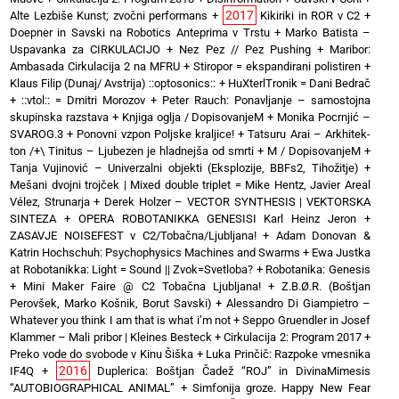
2017
Alte Lezbiše Kunst; zvočni performans
+
Kikiriki in ROR v C2
+
Doepner in Savski na Robotics Anteprima v Trstu
+
Marko Batista –
Uspavanka za CIRKULACIJO
+
Nez Pez // Pez Pushing
+
Maribor:
Ambasada Cirkulacija 2 na MFRU
+
Stiropor = ekspandirani polistiren
+
Klaus Filip (Dunaj/ Avstrija) ::optosonics::
+
HuXterlTronik = Dani Bedrač
+ ::vtol:: = Dmitri Morozov
+
Peter Rauch: Ponavljanje – samostojna
skupinska razstava
+
Knjiga oglja / DopisovanjeM
+
Monika Pocrnjić –
SVAROG.3
+
Ponovni vzpon Poljske kraljice!
+
Tatsuru Arai – Arkhitek-
ton /+\ Tinitus – Ljubezen je hladnejša od smrti
+
M / DopisovanjeM
+
Tanja Vujinović – Univerzalni objekti (Eksplozije, BBFs2, Tihožitje)
+
Mešani dvojni trojček | Mixed double triplet = Mike Hentz, Javier Areal
Vélez, Strunarja
+
Derek Holzer – VECTOR SYNTHESIS | VEKTORSKA
SINTEZA
+
OPERA ROBOTANIKKA GENESISI Karl Heinz Jeron
+
ZASAVJE NOISEFEST v C2/Tobačna/Ljubljana!
+
Adam Donovan &
Katrin Hochschuh: Psychophysics Machines and Swarms
+
Ewa Justka
at Robotanikka: Light = Sound || Zvok=Svetloba?
+
Robotanika: Genesis
+
Mini Maker Faire @ C2 Tobačna Ljubljana!
+
Z.B.Ø.R. (Boštjan
Perovšek, Marko Košnik, Borut Savski)
+
Alessandro Di Giampietro –
Whatever you think I am that is what i’m not
+
Seppo Gruendler in Josef
Klammer – Mali pribor | Kleines Besteck
+
Cirkulacija 2: Program 2017
+
Preko vode do svobode v Kinu Šiška
+
Luka Prinčič: Razpoke vmesnika
2016
IF4Q
+
Duplerica: Boštjan Čadež “ROJ” in DivinaMimesis
“AUTOBIOGRAPHICAL ANIMAL”
+
Simfonija groze. Happy New Fear