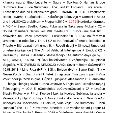
kitarska šagra: Gino Lucente – Sagra
+
Sukitoa O Namau & Joe
Summers live
+
Joe Summers | The Last Of England – live score
+
Tristo tisoč duš na ljubljanskem gradu
+
RADART #10: X/L Experiment:
Radio Tovarna
+
Cirkulacija 2: Kakofonija kakovizija v Osmozi
+
ALUO
2018
uho in ALUO+C2 praktikum
+
Program 2019
+
Ne(do)konč(a)no…
+
“-O-” = Simon Svetlik, Ryuzo Fukuhara in Takatsuna Mukai v C2
+
Sound Chambers Series vol. VIII meets C2
+
“Bodi Jimi tudi ti!” –
delavnica na Gradu Kromberk | Pixxelpoint 2018
+
C2 na festivalu
Umetnosti in robotike v Trstu | C2 at the Festival of Arte e Robotica in
Trieste
+
Biti aparat | biti umetnik = Roboti risarji
+
Simpozij Umetnost
umetne inteligence | The Art of Artificial Intelligence
+
Exodos: C2 v
Helsinkih / Finska
+
Jesenski dnevi tečejo | As autumn days go by…
+
MED, CIMET, ROZINE IN ČAS balletkvintet
+
Večmedijski skupinski
dogodek: MED ZVERJO IN NEMOČJO
+
Anže Sever – Rob
+
friformA\V
/
16.08.2018 / Lina Rica (HR) / Bálint Bolcsó (HU) / Samo Kutin (SI)
+
Neven Korda – Daj mi mir!
+
Petek trinajstega: Trije zvočni pari
+
Vida
Vojić: poezija, zvok in glas
+
Špica Ljubljana: Alessandro Di Giampietro
– Thinga Things | Stvari
+
Jana Jevtović & Engin Can: Teleskopiranje |
Telescoping
+
oOo! 5. oOobletnica poOovezoOovanj v C²
+
Izračun
Slepih Pilotov
+
A Pit of Koelse | Luknja Koelse: Sublimacija znoja
+
Velenje v Ljubljani: Kutwyv
+
Nova londonska scena |
New London
underground
Specimens, JC Leisure, Vida Vojić, Joe Summers
+
John
Duncan “The TELL” = svetovna premiera
+
In vendar se vrti | Eppur Si
Muove
+
Cirkulacija 2: Program 2018
+
Disinformation + Savski v Coni
+