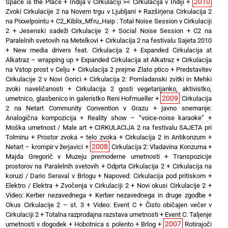
2010
Space is the Place
+
Indija v Cirkulaciji >< Cirkulacija v Indiji
+
Zvoki Cirkulacije 2 na Novem trgu v Ljubljani
+
Razširjena Cirkulacija 2
na Pixxelpointu
+
C2_Kiblix_Mfru_Haip : Total Noise Session v Cirkulaciji
2
+
Jesenski sadeži Cirkulacije 2
+
Social Noise Session
+
C2 na
Paralelnih svetovih na Metelkovi
+
Cirkulacija 2 na festivalu Sajeta 2010
+
New media drivers feat. Cirkulacija 2
+
Expanded Cirkulacija at
Alkatraz – wrapping up
+
Expanded Cirkulacija at Alkatraz
+
Cirkulacija
na Vstop prost v Celju
+
Cirkulacija 2 prejme Zlato ptico
+
Predstavitev
Cirkulacije 2 v Novi Gorici
+
Cirkulacija 2: Pomladanski zvitki in Mehki
zvoki naveličanosti
+
Cirkulacija 2 gosti vegetarijanko, aktivistko,
2009
umetnico, glasbenico in galeristko Reni Hofmueller
+
Cirkulacija
2 na Netart Community Convention v Grazu
+
javno snemanje:
Analogična kompozicija
+
Reality show – “voice-noise karaoke”
+
Moška umetnost / Male art
+
CIRKULACIJA 2 na festivalu SAJETA pri
Tolminu
+
Prostor zvoka = telo zvoka
+
Cirkulacija 2 in Antikonzum
+
2008
Netart – krompir v žerjavici
+
Cirkulacija 2: Vladavina Konzuma
+
Majda Gregorič v Muzeju premoderne umetnosti
+
Transpozicije
prostorov na Paralelnih svetovih
+
Odprta Cirkulacija 2
+
Cirkulacija na
koruzi / Dario Seraval v Brlogu
+
Napoved: Cirkulacija pod pritiskom
+
Elektro / Elektra
+
Zvočenja v Cirkulaciji 2
+
Novi okusi Cirkulacije 2
+
Video: Kerber nezavednega
+
Kerber nezavednega in druge zgodbe
+
Okus Cirkulacije 2 – st. 3
+
Video: Event C
+
Čisto običajen večer v
Cirkulaciji 2
+
Totalna razprodajna razstava umetnosti
+
Event C: Taljenje
2007
umetnosti v dogodek
+
Hobotnica s polento
+
Brlog
+
Rotirajoči