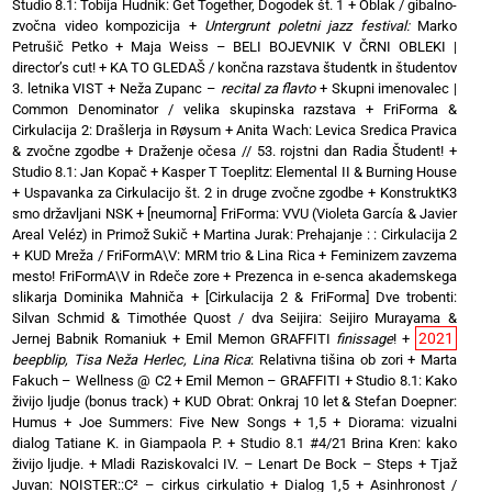
Studio 8.1: Tobija Hudnik: Get Together, Dogodek št. 1
+
Oblak / gibalno-
zvočna video kompozicija
+
Untergrunt poletni jazz festival:
Marko
Petrušič Petko
+
Maja Weiss – BELI BOJEVNIK V ČRNI OBLEKI |
director’s cut!
+
KA TO GLEDAŠ / končna razstava študentk in študentov
3. letnika VIST
+
Neža Zupanc –
recital za flavto
+
Skupni imenovalec |
Common Denominator / velika skupinska razstava
+
FriForma &
Cirkulacija 2: Drašlerja in Røysum
+
Anita Wach: Levica Sredica Pravica
& zvočne zgodbe
+
Draženje očesa // 53. rojstni dan Radia Študent!
+
Studio 8.1: Jan Kopač
+
Kasper T Toeplitz: Elemental II & Burning House
+
Uspavanka za Cirkulacijo št. 2 in druge zvočne zgodbe
+
KonstruktK3
smo državljani NSK
+
[neumorna] FriForma: VVU (Violeta García & Javier
Areal Veléz) in Primož Sukič
+
Martina Jurak: Prehajanje : : Cirkulacija 2
+
KUD Mreža / FriFormA\V: MRM trio & Lina Rica
+
Feminizem zavzema
mesto! FriFormA\V in Rdeče zore
+
Prezenca in e-senca akademskega
slikarja Dominika Mahniča
+
[Cirkulacija 2 & FriForma] Dve trobenti:
Silvan Schmid & Timothée Quost / dva Seijira: Seijiro Murayama &
2021
Jernej Babnik Romaniuk
+
Emil Memon GRAFFITI
finissage
!
+
beepblip, Tisa Neža Herlec, Lina Rica
: Relativna tišina ob zori
+
Marta
Fakuch – Wellness @ C2
+
Emil Memon – GRAFFITI
+
Studio 8.1: Kako
živijo ljudje (bonus track)
+
KUD Obrat: Onkraj 10 let & Stefan Doepner:
Humus
+
Joe Summers: Five New Songs
+
1,5 + Diorama: vizualni
dialog Tatiane K. in Giampaola P.
+
Studio 8.1 #4/21 Brina Kren: kako
živijo ljudje.
+
Mladi Raziskovalci IV. – Lenart De Bock – Steps
+
Tjaž
Juvan: NOISTER::C² – cirkus cirkulatio
+
Dialog 1,5 + Asinhronost /