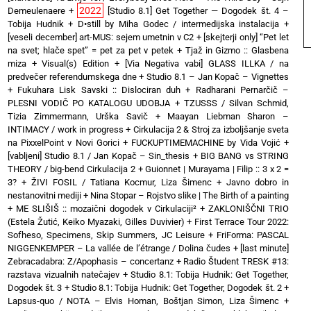
2022
Demeulenaere
+
[Studio 8.1] Get Together — Dogodek št. 4 –
Tobija Hudnik
+
D•still by Miha Godec / intermedijska instalacija
+
[veseli december] art-MUS: sejem umetnin v C2
+
[skejterji only] “Pet let
na svet; hlače spet” = pet za pet v petek
+
Tjaž in Gizmo :: Glasbena
miza + Visual(s) Edition
+
[Via Negativa vabi] GLASS ILLKA / na
predvečer referendumskega dne
+
Studio 8.1 – Jan Kopač – Vignettes
+
Fukuhara Lisk Savski :: Dislociran duh
+
Radharani Pernarčič –
PLESNI VODIČ PO KATALOGU UDOBJA
+
TZUSSS / Silvan Schmid,
Tizia Zimmermann, Urška Savič
+
Maayan Liebman Sharon –
INTIMACY / work in progress
+
Cirkulacija 2 & Stroj za izboljšanje sveta
na PixxelPoint v Novi Gorici
+
FUCKUPTIMEMACHINE by Vida Vojić
+
[vabljeni] Studio 8.1 / Jan Kopač – Sin_thesis
+
BIG BANG vs STRING
THEORY / big-bend Cirkulacija 2
+
Guionnet | Murayama | Filip :: 3 x 2 =
3?
+
ŽIVI FOSIL / Tatiana Kocmur, Liza Šimenc
+
Javno dobro in
nestanovitni mediji
+
Nina Stopar – Rojstvo slike | The Birth of a painting
+
ME SLIŠIŠ :: mozaični dogodek v Cirkulaciji²
+
ZAKLONIŠČNI TRIO
(Estela Žutić, Keiko Myazaki, Gilles Duvivier)
+
First Terrace Tour 2022:
Sofheso, Specimens, Skip Summers, JC Leisure
+
FriForma: PASCAL
NIGGENKEMPER – La vallée de l’étrange / Dolina čudes
+
[last minute]
Zebracadabra: Z/Apophasis – concertanz
+
Radio Študent TRESK #13:
razstava vizualnih natečajev
+
Studio 8.1: Tobija Hudnik: Get Together,
Dogodek št. 3
+
Studio 8.1: Tobija Hudnik: Get Together, Dogodek št. 2
+
Lapsus-quo / NOTA – Elvis Homan, Boštjan Simon, Liza Šimenc
+