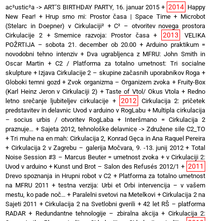
2014
ac²ustic²a -> ART’S BIRTHDAY PARTY, 16. januar 2015
+
Happy
New Fear!
+
Hrup smo mi: Prostor časa | Space Time
+
Microbot
(Stelarc in Doepner) v Cirkulaciji²
+
C² – otvoritev novega prostora
2013
Cirkulacije 2
+
Smernice razvoja: Prostor časa
+
VELIKA
POŽRTIJA – sobota 21. december ob 20.00
+
Arduino praktikum =
novodobni tehno intenziv
+
Dva ugrabljenca z MFRU: John Smith in
Oscar Martin
+
C2 / Platforma za totalno umetnost: Tri socialne
skulpture
+
Izjava Cirkulacije 2 – skupine začasnih uporabnikov Roga
+
Globoki temni gozd
+
Zvok organizma – Organizem zvoka
+
Fruity-Box
(Karl Heinz Jeron v Cirkulaciji 2)
+
Taste of Vtol/ Okus Vtola
+
Redno
2012
letno srečanje ljubiteljev cirkulacije
+
Cirkulacija 2: pričetek
predstavitev in delavnic Uvod v arduino v RogLabu
+
Multipla cirkulacija
– socius urbis / otvoritev RogLaba
+
Interšmano = Cirkulacija 2
praznuje…
+
Sajeta 2012, tehnološke delavnice -> Združene sile C2_TO
+
Tri muhe na en mah: Cirkulacija 2, Konrad Gęca in Ana Raquel Pereira
+
Cirkulacija 2 v Zagrebu – galerija Močvara, 9. -13. junij 2012
+
Total
Noise Session #3 – Marcus Beuter = umetnost zvoka
+
v Cirkulaciji 2:
2011
Uvod v arduino
+
Kunst und Brot – Salon des Refusés 2012/1
+
Drevo spoznanja in Hrupni robot v C2
+
Platforma za totalno umetnost
na MFRU 2011
+
testna verzija: Urbi et Orbi intervencija – v vašem
mestu, ko pade noč…
+
Paralelni svetovi na Metelkovi
+
Cirkulacija 2 na
Sajeti 2011
+
Cirkulacija 2 na Svetlobni gverili
+
42 let RŠ – platforma
RADAR
+
Redundantne tehnologije – zbiralna akcija
+
Cirkulacija 2: