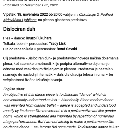
Published on November 17th, 2022
V petek, 18. novembra 2022 ob 20.00
vabljeni
v Cirkulacijo 2, Podhod
Ajdovščina Ljubljana
, na plesno-glasbeno predstavo
Dislociran duh
Ples = dance:
Ryuzo Fukuhara
Tolkala, bobni = percussion:
Tracy Lisk
Dislocirana tolkala = percussion:
Borut Savski
Cilj predstave »Dislociran duh« je predstavitev novega načina dojemanja
plesa, kot scenske umetnosti, ki jo podpira alternativno dojemanje
odnosa med vsakdanjim življenjem in plesom. Predstava je nastala v
razmerju do naslednjih tematik – duh, dislokacija telesa in uma – ter
večplastnost fizične izkušnje bivanja.
English short:
An objective of this dance piece is to dislocate “dance” which is
conventionally understood as it is – historically. Since modern dance
was invented from classic ballet – dance is accepted and understood
mostly by its dance-like movement. It is a performative act like gender
norm, which is strengthened and imprinted by repetition of numerous
stage performances. But I am not aiming to make a performance like
no-dance dance – as Jerome Bel once made. To dislocate dance is just