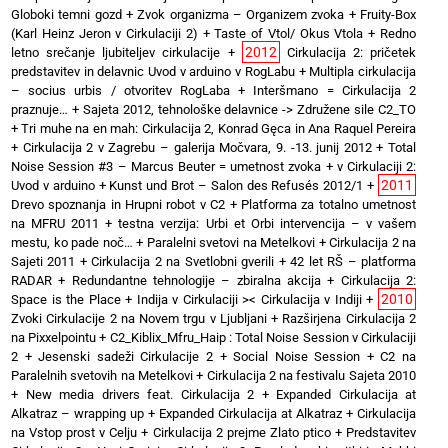
Globoki temni gozd
+
Zvok organizma – Organizem zvoka
+
Fruity-Box
(Karl Heinz Jeron v Cirkulaciji 2)
+
Taste of Vtol/ Okus Vtola
+
Redno
2012
letno srečanje ljubiteljev cirkulacije
+
Cirkulacija 2: pričetek
predstavitev in delavnic Uvod v arduino v RogLabu
+
Multipla cirkulacija
– socius urbis / otvoritev RogLaba
+
Interšmano = Cirkulacija 2
praznuje…
+
Sajeta 2012, tehnološke delavnice -> Združene sile C2_TO
+
Tri muhe na en mah: Cirkulacija 2, Konrad Gęca in Ana Raquel Pereira
+
Cirkulacija 2 v Zagrebu – galerija Močvara, 9. -13. junij 2012
+
Total
Noise Session #3 – Marcus Beuter = umetnost zvoka
+
v Cirkulaciji 2:
2011
Uvod v arduino
+
Kunst und Brot – Salon des Refusés 2012/1
+
Drevo spoznanja in Hrupni robot v C2
+
Platforma za totalno umetnost
na MFRU 2011
+
testna verzija: Urbi et Orbi intervencija – v vašem
mestu, ko pade noč…
+
Paralelni svetovi na Metelkovi
+
Cirkulacija 2 na
Sajeti 2011
+
Cirkulacija 2 na Svetlobni gverili
+
42 let RŠ – platforma
RADAR
+
Redundantne tehnologije – zbiralna akcija
+
Cirkulacija 2:
2010
Space is the Place
+
Indija v Cirkulaciji >< Cirkulacija v Indiji
+
Zvoki Cirkulacije 2 na Novem trgu v Ljubljani
+
Razširjena Cirkulacija 2
na Pixxelpointu
+
C2_Kiblix_Mfru_Haip : Total Noise Session v Cirkulaciji
2
+
Jesenski sadeži Cirkulacije 2
+
Social Noise Session
+
C2 na
Paralelnih svetovih na Metelkovi
+
Cirkulacija 2 na festivalu Sajeta 2010
+
New media drivers feat. Cirkulacija 2
+
Expanded Cirkulacija at
Alkatraz – wrapping up
+
Expanded Cirkulacija at Alkatraz
+
Cirkulacija
na Vstop prost v Celju
+
Cirkulacija 2 prejme Zlato ptico
+
Predstavitev