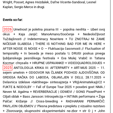
Wright, Posset, Agnes Hvizdalek, Dafne Vicente-Sandoval, Leonel
Kaplan, Sergio Merce in drugi.
Events so-far:
2026
Umetnost je poletna pisarna III – popolna nevihta – izberi svoj
okus
+
Kaja Janjić: ManoAmano/Soočenje
+
Nedeoločljivost
TuZdajšnosti // Indeterminacy NowHere
+
TU ZNOTRAJ NI ZAME
NIČESAR SLABEGA | THERE IS NOTHING BAD FOR ME IN HERE
+
AFTER NOISE IS NOISE
+
O — Fluktuacija časovnosti // Fluctuation of
temporality
+
In beseda je meso postala \\ DRUGI poskus prvega
ljubljanskega pesniškega festivala
+
Eva Mulej Vrabič in Tatiana
Kocmur: chrysalis
+
HRUPNE USPAVANKE!
+
VIDEOQUADROLOGUES
+
2025
ANTOLOGIJA KRIKA III: AFTERPARTY
+
ART-MUS 2025 – 11.
sejem umetnin
+
ODGOVOR NA ČLANEK PODHOD AJDOVŠČINA: OD
GRDEGA RAČKA DO LABODA, OBJAVLJEN V DELU, 28.11.2025
+
Delavnica izdelave »taktilnega« sintesajzerja
+
VR@Animateka@C2
+
FUKTE & NODOLBY — Fall of Europe Tour 2025 + posebni gost NMA /
Neven M. Agalma
+
REVERBERACIJE | ODMEVI / GONG PixxelPoint
+
Ciljati oblak
+
Bass Jansson: Introspekcija
+
INTIMA performans
+
Žiga
Palčar: Križanje // Cross-breeding
+
RADHARANI PERNARČIČ:
PAVILJON OBJEMOV // Plesna predstava v prepletu z vizualno razstavo
+
Zborovanje, skupnostni eksperimentalni ne-zbor
+
str O j
+
John