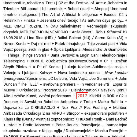
Umetnosti in robotike v Trstu | C2 at the Festival of Arte e Robotica in
Trieste
+
Biti aparat | biti umetnik = Roboti risarji
+
Simpozij Umetnost
umetne inteligence | The Art of Artificial Intelligence
+
Exodos: C2 v
Helsinkih / Finska
+
Jesenski dnevi tečejo | As autumn days go by…
+
MED, CIMET, ROZINE IN ČAS balletkvintet
+
Večmedijski skupinski
dogodek: MED ZVERJO IN NEMOČJO
+
Anže Sever – Rob
+
friformA\V
/
16.08.2018 / Lina Rica (HR) / Bálint Bolcsó (HU) / Samo Kutin (SI)
+
Neven Korda – Daj mi mir!
+
Petek trinajstega: Trije zvočni pari
+
Vida
Vojić: poezija, zvok in glas
+
Špica Ljubljana: Alessandro Di Giampietro
– Thinga Things | Stvari
+
Jana Jevtović & Engin Can: Teleskopiranje |
Telescoping
+
oOo! 5. oOobletnica poOovezoOovanj v C²
+
Izračun
Slepih Pilotov
+
A Pit of Koelse | Luknja Koelse: Sublimacija znoja
+
Velenje v Ljubljani: Kutwyv
+
Nova londonska scena |
New London
underground
Specimens, JC Leisure, Vida Vojić, Joe Summers
+
John
Duncan “The TELL” = svetovna premiera
+
In vendar se vrti | Eppur Si
Muove
+
Cirkulacija 2: Program 2018
+
Disinformation + Savski v Coni
+
2017
Alte Lezbiše Kunst; zvočni performans
+
Kikiriki in ROR v C2
+
Doepner in Savski na Robotics Anteprima v Trstu
+
Marko Batista –
Uspavanka za CIRKULACIJO
+
Nez Pez // Pez Pushing
+
Maribor:
Ambasada Cirkulacija 2 na MFRU
+
Stiropor = ekspandirani polistiren
+
Klaus Filip (Dunaj/ Avstrija) ::optosonics::
+
HuXterlTronik = Dani Bedrač
+ ::vtol:: = Dmitri Morozov
+
Peter Rauch: Ponavljanje – samostojna
skupinska razstava
+
Knjiga oglja / DopisovanjeM
+
Monika Pocrnjić –
SVAROG.3
+
Ponovni vzpon Poljske kraljice!
+
Tatsuru Arai – Arkhitek-