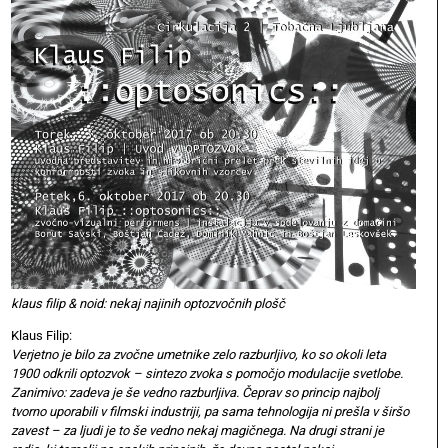
klaus filip & noid: nekaj najinih optozvočnih plošč
Klaus Filip:
Verjetno je bilo za zvočne umetnike zelo razburljivo, ko so okoli leta
1900 odkrili optozvok – sintezo zvoka s pomočjo modulacije svetlobe.
Zanimivo: zadeva je še vedno razburljiva. Čeprav so princip najbolj
tvorno uporabili v filmski industriji, pa sama tehnologija ni prešla v širšo
zavest – za ljudi je to še vedno nekaj magičnega. Na drugi strani je