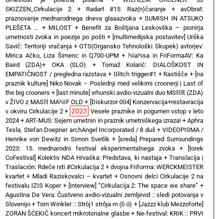
SKIZZEN_Cirkulacije 2
+
Radart #15: Raz(n)čaranje
+
avObrat:
praznovanje mednarodnega dneva glaaazvoka
+
SUMISH IN ATSUKO
PLEŠETA …
+
MILOST
+
Benefit za Boštjana Leskovška – pionirja
umetnosti zvoka in poezije po pošti
+
[multimedijska postavitev] Urška
Savič: Teritoriji vračanja
+
OTS(Organsko Tehnološki Skupek) avtorjev:
Mirica Ačko, Liza Šimenc in Q700-UPM
+
ℕiaℕsa in FriFormaAV: Ka
Baird (ZDA)+ OKA (SLO)
+
Tomaž Kolarič: DIALOŠKOST IN
EMPATIČNOST / pregledna razstava
+
Glitch trigger#1
+
Rastišče
+
[na
praznik kulture] Niko Novak – Poslednji med velikimi croonerji | Last of
the big crooners
+
[last minute] vrhunski avdio-vizualni duo MSℍℝ (ZDA)
v ŽIVO z MASℍ MAℕIF OLD
+
[Diskurzor 004] Konzervacija+restavracija
2023
v okviru Cirkulacije 2
+
Vesele praznike in pogumen vstop v leto
2024
+
ART-MUS: Sejem umetnin in praznik umetniškega izraza!
+
Aphra
Tesla, Stefan Doepner archAngel Incorporated / 8 duš
+
VIDEOPISMA /
Henrike von Dewitz in Simon Svetlik
+
[sreda] Prepared Surroundings
2023: 15. mednarodni festival eksperimentalnega zvoka
+
[torek
CoFestival] Kolektiv NDA Hrvaška: Predstava, ki nastaja
+
Translacija |
Traslación: Rdeče niti #Cirkulacija 2
+
dvojna Friforma: WERCKMEISTER
kvartet + Mladi Raziskovalci – kvartet
+
Osnovni delci Cirkulacije 2 na
festivalu IZIS Koper
+
[interview] “Cirkulacija 2: The space we share”
+
Agustina De Vera: Čustveno avdio-vizualni zemljevid :: sledi potovanja v
Slovenijo
+
Tom Winkler :: Stròj1 strôja m (ȍ ó)
+
[Jazzz klub Mezzoforte]
ZORAN ŠĆEKIĆ koncert mikrotonalne glasbe
+
Ne-festival: KRIK :: PRVI