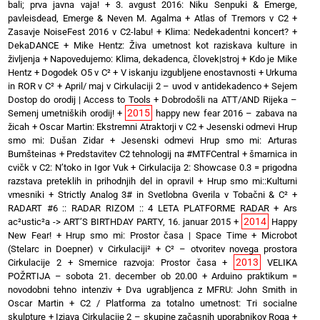
bali; prva javna vaja!
+
3. avgust 2016: Niku Senpuki & Emerge,
pavleisdead, Emerge & Neven M. Agalma
+
Atlas of Tremors v C2
+
Zasavje NoiseFest 2016 v C2-labu!
+
Klima: Nedekadentni koncert?
+
DekaDANCE
+
Mike Hentz: Živa umetnost kot raziskava kulture in
življenja
+
Napovedujemo: Klima, dekadenca, človek|stroj
+
Kdo je Mike
Hentz
+
Dogodek O5 v C²
+
V iskanju izgubljene enostavnosti
+
Urkuma
in ROR v C²
+
April/ maj v Cirkulaciji 2 – uvod v antidekadenco
+
Sejem
Dostop do orodij | Access to Tools
+
Dobrodošli na ATT/AND Rijeka –
2015
Semenj umetniških orodij!
+
happy new fear 2016 – zabava na
žicah
+
Oscar Martin: Ekstremni Atraktorji v C2
+
Jesenski odmevi Hrup
smo mi: Dušan Zidar
+
Jesenski odmevi Hrup smo mi: Arturas
Bumšteinas
+
Predstavitev C2 tehnologij na #MTFCentral
+
šmarnica in
cvičk v C2: N’toko in Igor Vuk
+
Cirkulacija 2: Showcase 0.3 = prigodna
razstava preteklih in prihodnjih del in opravil
+
Hrup smo mi::Kulturni
vmesniki
+
Strictly Analog 3# in Svetlobna Gverila v Tobačni & C²
+
RADART #6 :: RADAR RIZOM :: 4 LETA PLATFORME RADAR
+
Ars
2014
ac²ustic²a -> ART’S BIRTHDAY PARTY, 16. januar 2015
+
Happy
New Fear!
+
Hrup smo mi: Prostor časa | Space Time
+
Microbot
(Stelarc in Doepner) v Cirkulaciji²
+
C² – otvoritev novega prostora
2013
Cirkulacije 2
+
Smernice razvoja: Prostor časa
+
VELIKA
POŽRTIJA – sobota 21. december ob 20.00
+
Arduino praktikum =
novodobni tehno intenziv
+
Dva ugrabljenca z MFRU: John Smith in
Oscar Martin
+
C2 / Platforma za totalno umetnost: Tri socialne
skulpture
+
Izjava Cirkulacije 2 – skupine začasnih uporabnikov Roga
+