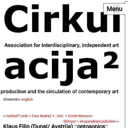
Menu
slovensko
english
«
HuXterlTronik = Dani Bedrač + ::vtol:: = Dmitri Morozov
Stiropor = ekspandirani polistiren
»
Klaus Filip (Dunaj/ Avstrija) ::optosonics::