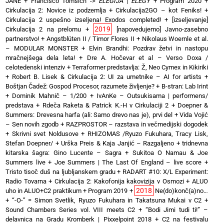
JANE
+
Francisco Tomsich ->
ELEGIJA
|
ELEGY
+
Program 2020
+
Cirkulacija 2: Novice iz podzemlja
+
Cirkulacija2GO – kot Feniks!
+
Cirkulacija 2 uspešno izseljena! Exodos completed!
+
[izseljevanje]
2019
Cirkulacija 2 na prelomu
+
[napovedujemo] Javno-zasebno
partnerstvo!
+
Angstblüten II / Timor Flores II
+
Nikolaus Woernle et al.
– MODULAR MONSTER
+
Elvin Brandhi: Pozdrav žetvi in nastopu
mračnejšega dela leta!
+
Dre A. Hočevar et al – Verso Doxa /
celotedenski intenziv
+
Terraformer predstavlja: Ž, Neo Cymex in Kikiriki
+
Robert B. Lisek & Cirkulacija 2: UI za umetnike – AI for artists
+
Boštjan Čadež: Gospod Procesor, razumete življenje?
+
B-stran: Lab Irint
+
Dominik Mahnič – 1/200
+
IvAnKe – Outsukisama | performens/
predstava
+
Rdeča Raketa & Patrick K.-H v Cirkulaciji 2
+
Doepner &
Summers: Drevesna harfa (ali: Samo drevo nas je), prvi del
+
Vida Vojić
– Sen novih zgodb
+
RAZPROSTOR – razstava in večmedijski dogodek
+
Skrivni svet Noldusove
+
RHIZOMAS /Ryuzo Fukuhara, Tracy Lisk,
Stefan Doepner/
+
Urška Preis & Kaja Janjić – Razgaljeno
+
tridnevna
kitarska šagra: Gino Lucente – Sagra
+
Sukitoa O Namau & Joe
Summers live
+
Joe Summers | The Last Of England – live score
+
Tristo tisoč duš na ljubljanskem gradu
+
RADART #10: X/L Experiment:
Radio Tovarna
+
Cirkulacija 2: Kakofonija kakovizija v Osmozi
+
ALUO
2018
uho in ALUO+C2 praktikum
+
Program 2019
+
Ne(do)konč(a)no…
+
“-O-” = Simon Svetlik, Ryuzo Fukuhara in Takatsuna Mukai v C2
+
Sound Chambers Series vol. VIII meets C2
+
“Bodi Jimi tudi ti!” –
delavnica na Gradu Kromberk | Pixxelpoint 2018
+
C2 na festivalu