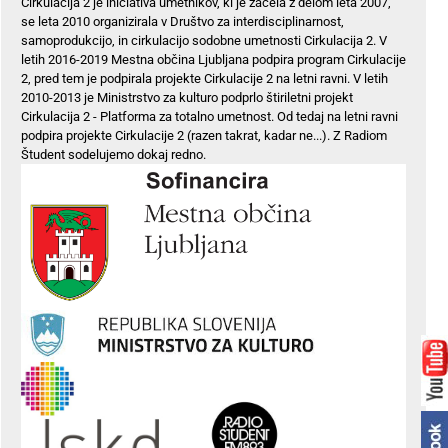
Cirkulacija 2 je iniciativa umetnikov, ki je začela z delom leta 2007,
se leta 2010 organizirala v Društvo za interdisciplinarnost,
samoprodukcijo, in cirkulacijo sodobne umetnosti Cirkulacija 2. V
letih 2016-2019 Mestna občina Ljubljana podpira program Cirkulacije
2, pred tem je podpirala projekte Cirkulacije 2 na letni ravni. V letih
2010-2013 je Ministrstvo za kulturo podprlo štiriletni projekt
Cirkulacija 2 - Platforma za totalno umetnost. Od tedaj na letni ravni
podpira projekte Cirkulacije 2 (razen takrat, kadar ne...). Z Radiom
Študent sodelujemo dokaj redno.