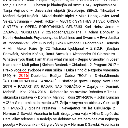
ton /+\ Tinitus – Ljubezen je hladnejša od smrti
+
M / DopisovanjeM
+
Tanja Vujinović – Univerzalni objekti (Eksplozije, BBFs2, Tihožitje)
+
Mešani dvojni trojček | Mixed double triplet = Mike Hentz, Javier Areal
Vélez, Strunarja
+
Derek Holzer – VECTOR SYNTHESIS | VEKTORSKA
SINTEZA
+
OPERA ROBOTANIKKA GENESISI Karl Heinz Jeron
+
ZASAVJE NOISEFEST v C2/Tobačna/Ljubljana!
+
Adam Donovan &
Katrin Hochschuh: Psychophysics Machines and Swarms
+
Ewa Justka
at Robotanikka: Light = Sound || Zvok=Svetloba?
+
Robotanika: Genesis
+
Mini Maker Faire @ C2 Tobačna Ljubljana!
+
Z.B.Ø.R. (Boštjan
Perovšek, Marko Košnik, Borut Savski)
+
Alessandro Di Giampietro –
Whatever you think I am that is what i’m not
+
Seppo Gruendler in Josef
Klammer – Mali pribor | Kleines Besteck
+
Cirkulacija 2: Program 2017
+
Preko vode do svobode v Kinu Šiška
+
Luka Prinčič: Razpoke vmesnika
2016
IF4Q
+
Duplerica: Boštjan Čadež “ROJ” in DivinaMimesis
“AUTOBIOGRAPHICAL ANIMAL”
+
Simfonija groze. Happy New Fear
2017!
+
RADART #7: RADAR NAD TOBAČNO
+
Zaprtje -> Dominik
Mahnič – Kosi 2014-2016
+
Robotanika na razstavi Robotica v Trstu
+
slikarska razstava -> Dominik Mahnič | Kosi 2014-2016
+
John Duncan
v C² !
+
Simptomi meta mesta #37: Želja
+
Anyma na obisku v Cirkulaciji
2
+
MC2=Ǝ / gibalna razstava
+
Neverjetno! 10 let Cirkulacije 2
+
Herman & Savski: Vračnica in bali; druga javna vaja
+
Nina Dragičević:
Parallellax release
+
V nedeljo se dobimo: Na stalnem naslovu najinega
početja
+
Robotanika = C2 gre v Velenje
+
Herman & Savski: Vračnica in