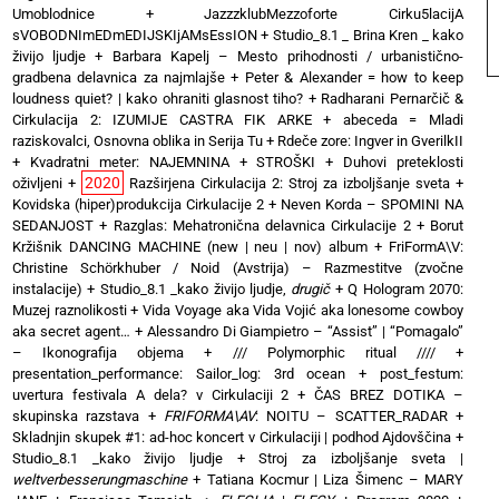
Umoblodnice
+
JazzzklubMezzoforte Cirku5lacijA
sVOBODNImEDmEDIJSKIjAMsEssION
+
Studio_8.1 _ Brina Kren _ kako
živijo ljudje
+
Barbara Kapelj – Mesto prihodnosti / urbanistično-
gradbena delavnica za najmlajše
+
Peter & Alexander = how to keep
loudness quiet? | kako ohraniti glasnost tiho?
+
Radharani Pernarčič &
Cirkulacija 2: IZUMIJE CASTRA FIK ARKE
+
abeceda = Mladi
raziskovalci, Osnovna oblika in Serija Tu
+
Rdeče zore: Ingver in GverilkII
+
Kvadratni meter: NAJEMNINA + STROŠKI
+
Duhovi preteklosti
2020
oživljeni
+
Razširjena Cirkulacija 2: Stroj za izboljšanje sveta
+
Kovidska (hiper)produkcija Cirkulacije 2
+
Neven Korda – SPOMINI NA
SEDANJOST
+
Razglas: Mehatronična delavnica Cirkulacije 2
+
Borut
Kržišnik DANCING MACHINE (new | neu | nov) album
+
FriFormA\V:
Christine Schörkhuber / Noid (Avstrija) – Razmestitve (zvočne
instalacije)
+
Studio_8.1 _kako živijo ljudje,
drugič
+
Q Hologram 2070:
Muzej raznolikosti
+
Vida Voyage aka Vida Vojić aka lonesome cowboy
aka secret agent…
+
Alessandro Di Giampietro – “Assist” | “Pomagalo”
– Ikonografija objema
+
/// Polymorphic ritual ////
+
presentation_performance: Sailor_log: 3rd ocean
+
post_festum:
uvertura festivala A dela? v Cirkulaciji 2
+
ČAS BREZ DOTIKA –
skupinska razstava
+
FRIFORMA\AV
: NOITU – SCATTER_RADAR
+
Skladnjin skupek #1: ad-hoc koncert v Cirkulaciji | podhod Ajdovščina
+
Studio_8.1 _kako živijo ljudje
+
Stroj za izboljšanje sveta |
weltverbesserungmaschine
+
Tatiana Kocmur | Liza Šimenc – MARY