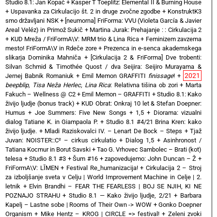
Studio 8.1: Jan Kopač
+
Kasper T Toeplitz: Elemental II & Burning House
+
Uspavanka za Cirkulacijo št. 2 in druge zvočne zgodbe
+
KonstruktK3
smo državljani NSK
+
[neumorna] FriForma: VVU (Violeta García & Javier
Areal Veléz) in Primož Sukič
+
Martina Jurak: Prehajanje : : Cirkulacija 2
+
KUD Mreža / FriFormA\V: MRM trio & Lina Rica
+
Feminizem zavzema
mesto! FriFormA\V in Rdeče zore
+
Prezenca in e-senca akademskega
slikarja Dominika Mahniča
+
[Cirkulacija 2 & FriForma] Dve trobenti:
Silvan Schmid & Timothée Quost / dva Seijira: Seijiro Murayama &
2021
Jernej Babnik Romaniuk
+
Emil Memon GRAFFITI
finissage
!
+
beepblip, Tisa Neža Herlec, Lina Rica
: Relativna tišina ob zori
+
Marta
Fakuch – Wellness @ C2
+
Emil Memon – GRAFFITI
+
Studio 8.1: Kako
živijo ljudje (bonus track)
+
KUD Obrat: Onkraj 10 let & Stefan Doepner:
Humus
+
Joe Summers: Five New Songs
+
1,5 + Diorama: vizualni
dialog Tatiane K. in Giampaola P.
+
Studio 8.1 #4/21 Brina Kren: kako
živijo ljudje.
+
Mladi Raziskovalci IV. – Lenart De Bock – Steps
+
Tjaž
Juvan: NOISTER::C² – cirkus cirkulatio
+
Dialog 1,5 + Asinhronost /
Tatiana Kocmur in Borut Savski
+
Tao G. Vrhovec Sambolec – Brati (kot)
telesa
+
Studio 8.1 #3 + Šum #16
+
zapovedujemo: John Duncan – Ž
+
FriFormA\V: LĪMEN
+
Festival Re_humanizacija!
+
Cirkulacija 2 – Stroj
za izboljšanje sveta v Celju | World Improvement Machine in Celje | 2.
letnik
+
Elvin Brandhi – FEAR THE FEARLESS | BOJ SE NJIH, KI NE
POZNAJO STRAHU
+
Studio 8.1 — Kako živijo ljudje, 2/21
+
Barbara
Kapelj – Lastne sobe | Rooms of Their Own -> WOW
+
Gonko Doepner
Organism
+
Mike Hentz – KROG | CIRCLE => festival!
+
Zeleni zvoki