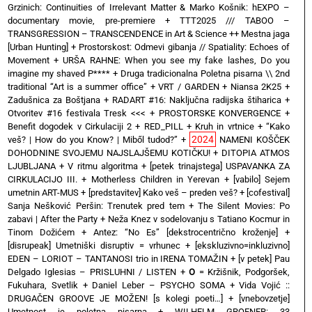
Grzinich: Continuities of Irrelevant Matter & Marko Košnik: hEXPO –
documentary movie, pre-premiere
+
TTT2025 /// TABOO –
TRANSGRESSION – TRANSCENDENCE in Art & Science ++ Mestna jaga
[Urban Hunting]
+
Prostorskost: Odmevi gibanja // Spatiality: Echoes of
Movement
+
URŠA RAHNE: When you see my fake lashes, Do you
imagine my shaved P****
+
Druga tradicionalna Poletna pisarna \\ 2nd
traditional “Art is a summer office”
+
VRT / GARDEN
+
Niansa 2K25
+
Zadušnica za Boštjana
+
RADART #16: Naključna radijska štiharica
+
Otvoritev #16 festivala Tresk <<<
+
PROSTORSKE KONVERGENCE
+
Benefit dogodek v Cirkulaciji 2
+
RED_PILL
+
Kruh in vrtnice
+
“Kako
2024
veš? | How do you Know? | Miből tudod?”
+
NAMENI KOŠČEK
DOHODNINE SVOJEMU NAJSLAJŠEMU KOTIČKU!
+
DITOPIA ATMOS
LJUBLJANA
+
V ritmu algoritma
+
[petek trinajstega] USPAVANKA ZA
CIRKULACIJO III. + Motherless Children in Yerevan
+
[vabilo] Sejem
umetnin ART-MUS
+
[predstavitev] Kako veš – preden veš?
+
[cofestival]
Sanja Nešković Peršin: Trenutek pred tem
+
The Silent Movies: Po
zabavi | After the Party
+
Neža Knez v sodelovanju s Tatiano Kocmur in
Tinom Dožićem
+
Antez: “No Es” [dekstrocentrično kroženje]
+
[disrupeak] Umetniški disruptiv = vrhunec
+
[ekskluzivno=inkluzivno]
EDEN – LORIOT – TANTANOSI trio in IRENA TOMAŽIN
+
[v petek] Pau
Delgado Iglesias – PRISLUHNI / LISTEN
+
O
= Kržišnik, Podgoršek,
Fukuhara, Svetlik
+
Daniel Leber – PSYCHO SOMA
+
Vida Vojić ::
DRUGAČEN GROOVE JE MOŽEN! [s kolegi poeti…]
+
[vnebovzetje]
Umetnost je poletna pisarna
+
WILHELM GROENER: 33