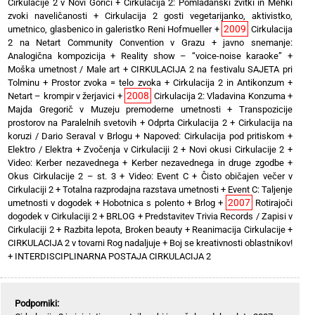
Cirkulacije 2 v Novi Gorici
+
Cirkulacija 2: Pomladanski zvitki in Mehki
zvoki naveličanosti
+
Cirkulacija 2 gosti vegetarijanko, aktivistko,
2009
umetnico, glasbenico in galeristko Reni Hofmueller
+
Cirkulacija
2 na Netart Community Convention v Grazu
+
javno snemanje:
Analogična kompozicija
+
Reality show – “voice-noise karaoke”
+
Moška umetnost / Male art
+
CIRKULACIJA 2 na festivalu SAJETA pri
Tolminu
+
Prostor zvoka = telo zvoka
+
Cirkulacija 2 in Antikonzum
+
2008
Netart – krompir v žerjavici
+
Cirkulacija 2: Vladavina Konzuma
+
Majda Gregorič v Muzeju premoderne umetnosti
+
Transpozicije
prostorov na Paralelnih svetovih
+
Odprta Cirkulacija 2
+
Cirkulacija na
koruzi / Dario Seraval v Brlogu
+
Napoved: Cirkulacija pod pritiskom
+
Elektro / Elektra
+
Zvočenja v Cirkulaciji 2
+
Novi okusi Cirkulacije 2
+
Video: Kerber nezavednega
+
Kerber nezavednega in druge zgodbe
+
Okus Cirkulacije 2 – st. 3
+
Video: Event C
+
Čisto običajen večer v
Cirkulaciji 2
+
Totalna razprodajna razstava umetnosti
+
Event C: Taljenje
2007
umetnosti v dogodek
+
Hobotnica s polento
+
Brlog
+
Rotirajoči
dogodek v Cirkulaciji 2
+
BRLOG
+
Predstavitev Trivia Records / Zapisi v
Cirkulaciji 2
+
Razbita lepota, Broken beauty
+
Reanimacija Cirkulacije
+
CIRKULACIJA 2 v tovarni Rog nadaljuje
+
Boj se kreativnosti oblastnikov!
+
INTERDISCIPLINARNA POSTAJA CIRKULACIJA 2
Podporniki: