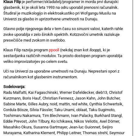
Klaus Filip
je performer/skladatelj/programer in morda prvi dunajski
glasbenik, ki je okoli leta 1993 na odru uporabil prenosni računalnik.
Študiral je muzikologijo in elektroakustiko pri Wofgangu Musilu na
Univerzi za glasbo in uprizoritvene umetnosti na Dunaju.
Glavno polje njegovega dela v tem času so sinusni valovi, katerih rahle
zvoke uporablja v zelo širokih spektrih. Kotzzvočni umetnik raziskuje
presečišče med zvokom in svetlobo.
Klaus Filip razvija program
ppooll
(nekdaj znan kot
lloopp
), ki je
sestavljanka različnih modulov. Ta prosto dostopen program uporablja
veliko improvizatorjev po celem svetu.
Uči na Univerzi za uporabne umetnosti na Dunaju. Neprestani spori z
računalnikom kot glasbenim instrumentom.
Sodelovanja:
Radu Malfatti, Kai Fagaschinski, Werner Dafeldecker, dieb13, Christof
Kurzmann, Boris Hauf, Christian Fennesz, Jason Kahn, John Butcher,
Sabine Marte, Gilles Aubry, noid, mattin, red white, Cynthia Schwertsik,
Cordula Bösze, Silvia Fässler, Taku Unami, oblaat, Taku Sugimoto,
Toshimaru Nakamura, Tim Blechmann, Ivan Palacky, Burkhard Stangl,
Eddie Prevost, John Tilbury, Ko Ichikawa, Nikos Veliotis, Axel Dörner,
Masahiko Okura, Susanna Gartmayer, Jean-luc Guionnet, Seijiro
Murayama, Katharina Klement, Philipp Leitner, Thomas strehl, Seymour