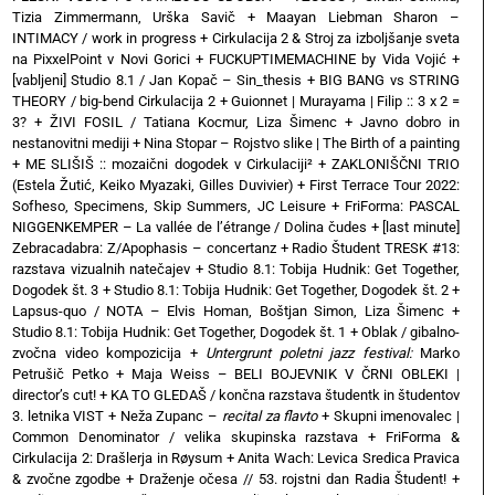
Tizia Zimmermann, Urška Savič
+
Maayan Liebman Sharon –
INTIMACY / work in progress
+
Cirkulacija 2 & Stroj za izboljšanje sveta
na PixxelPoint v Novi Gorici
+
FUCKUPTIMEMACHINE by Vida Vojić
+
[vabljeni] Studio 8.1 / Jan Kopač – Sin_thesis
+
BIG BANG vs STRING
THEORY / big-bend Cirkulacija 2
+
Guionnet | Murayama | Filip :: 3 x 2 =
3?
+
ŽIVI FOSIL / Tatiana Kocmur, Liza Šimenc
+
Javno dobro in
nestanovitni mediji
+
Nina Stopar – Rojstvo slike | The Birth of a painting
+
ME SLIŠIŠ :: mozaični dogodek v Cirkulaciji²
+
ZAKLONIŠČNI TRIO
(Estela Žutić, Keiko Myazaki, Gilles Duvivier)
+
First Terrace Tour 2022:
Sofheso, Specimens, Skip Summers, JC Leisure
+
FriForma: PASCAL
NIGGENKEMPER – La vallée de l’étrange / Dolina čudes
+
[last minute]
Zebracadabra: Z/Apophasis – concertanz
+
Radio Študent TRESK #13:
razstava vizualnih natečajev
+
Studio 8.1: Tobija Hudnik: Get Together,
Dogodek št. 3
+
Studio 8.1: Tobija Hudnik: Get Together, Dogodek št. 2
+
Lapsus-quo / NOTA – Elvis Homan, Boštjan Simon, Liza Šimenc
+
Studio 8.1: Tobija Hudnik: Get Together, Dogodek št. 1
+
Oblak / gibalno-
zvočna video kompozicija
+
Untergrunt poletni jazz festival:
Marko
Petrušič Petko
+
Maja Weiss – BELI BOJEVNIK V ČRNI OBLEKI |
director’s cut!
+
KA TO GLEDAŠ / končna razstava študentk in študentov
3. letnika VIST
+
Neža Zupanc –
recital za flavto
+
Skupni imenovalec |
Common Denominator / velika skupinska razstava
+
FriForma &
Cirkulacija 2: Drašlerja in Røysum
+
Anita Wach: Levica Sredica Pravica
& zvočne zgodbe
+
Draženje očesa // 53. rojstni dan Radia Študent!
+