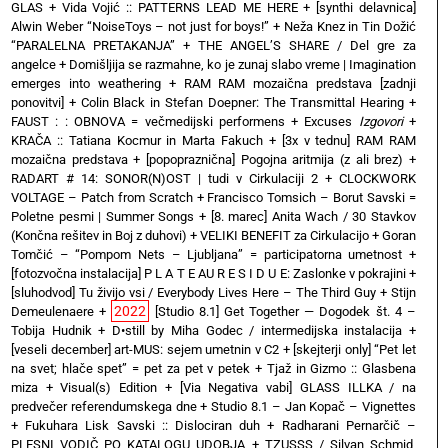
GLAS
+
Vida Vojić :: PATTERNS LEAD ME HERE
+
[synthi delavnica]
Alwin Weber “NoiseToys – not just for boys!”
+
Neža Knez in Tin Dožić
“PARALELNA PRETAKANJA”
+
THE ANGEL’S SHARE / Del gre za
angelce
+
Domišljija se razmahne, ko je zunaj slabo vreme | Imagination
emerges into weathering
+
RAM RAM mozaična predstava [zadnji
ponovitvi]
+
Colin Black in Stefan Doepner: The Transmittal Hearing
+
FAUST : : OBNOVA = večmedijski performens
+
Excuses
Izgovori
+
KRAČA :: Tatiana Kocmur in Marta Fakuch
+
[3x v tednu] RAM RAM
mozaična predstava
+
[popopraznična] Pogojna aritmija (z ali brez)
+
RADART # 14: SONOR(N)OST | tudi v Cirkulaciji 2
+
CLOCKWORK
VOLTAGE – Patch from Scratch
+
Francisco Tomsich – Borut Savski =
Poletne pesmi | Summer Songs
+
[8. marec] Anita Wach / 30 Stavkov
(Končna rešitev in Boj z duhovi)
+
VELIKI BENEFIT za Cirkulacijo
+
Goran
Tomčić – “Pompom Nets – Ljubljana” = participatorna umetnost
+
[fotozvočna instalacija] P L A T E AU R E S I D U E: Zaslonke v pokrajini
+
[sluhodvod] Tu živijo vsi / Everybody Lives Here – The Third Guy + Stijn
2022
Demeulenaere
+
[Studio 8.1] Get Together — Dogodek št. 4 –
Tobija Hudnik
+
D•still by Miha Godec / intermedijska instalacija
+
[veseli december] art-MUS: sejem umetnin v C2
+
[skejterji only] “Pet let
na svet; hlače spet” = pet za pet v petek
+
Tjaž in Gizmo :: Glasbena
miza + Visual(s) Edition
+
[Via Negativa vabi] GLASS ILLKA / na
predvečer referendumskega dne
+
Studio 8.1 – Jan Kopač – Vignettes
+
Fukuhara Lisk Savski :: Dislociran duh
+
Radharani Pernarčič –
PLESNI VODIČ PO KATALOGU UDOBJA
+
TZUSSS / Silvan Schmid,