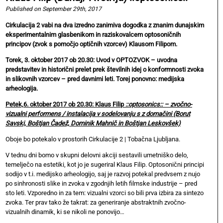
Published on September 29th, 2017
Cirkulacija 2 vabi na dva izredno zanimiva dogodka z znanim dunajskim
eksperimentalnim glasbenikom in raziskovalcem optosoničnih
principov (zvok s pomočjo optičnih vzorcev) Klausom Filipom.
Torek, 3. oktober 2017 ob 20.30: Uvod v OPTOZVOK – uvodna
predstavitev in historični prelet prek številnih idej o konformnosti zvoka
in slikovnih vzorcev – pred davnimi leti. Torej ponovno: medijska
arheologija.
Petek,6. oktober 2017 ob 20.30: Klaus Filip
::optosonics:: – zvočno-
vizualni performens / instalacija v sodelovanju s z domačini (Borut
Savski, Boštjan Čadež, Dominik Mahnič in Boštjan Leskovšek)
Oboje bo potekalo v prostorih Cirkulacije 2 | Tobačna Ljubljana.
V tednu dni bomo v skupni delovni akciji sestavili umetniško delo,
temelječo na estetiki, kot jo je sugeriral Klaus Filip. Optosonični principi
sodijo v t.i. medijsko arheologijo, saj je razvoj potekal predvsem z nujo
po sinhronosti slike in zvoka v zgodnjih letih filmske industrije – pred
sto leti. Vzporedno in za tem: vizualni vzorci so bili prva izbira za sintezo
zvoka. Ter prav tako že takrat: za generiranje abstraktnih zvočno-
vizualnih dinamik, ki se nikoli ne ponovijo…