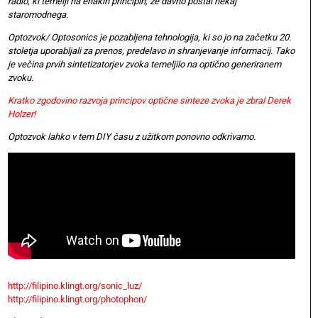
radio, ki temelji na enakih principih, že davno postal nekaj
staromodnega.
Optozvok/ Optosonics je pozabljena tehnologija, ki so jo na začetku 20.
stoletja uporabljali za prenos, predelavo in shranjevanje informacij. Tako
je večina prvih sintetizatorjev zvoka temeljilo na optično generiranem
zvoku.
Kratko zgodovino razvoja principov optične sinteze zvoka je zbral Derek
Holzer!
Optozvok lahko v tem DIY času z užitkom ponovno odkrivamo.
http://filipino.klingt.org/sonic_luz/
http://filipino.klingt.org/photophon/