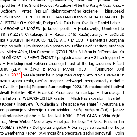
ek pred tem
+
The Silent Movies: Po zabavi | After the Party
+
Neža Knez v
 Dožićem
+
Antez: “No Es” [dekstrocentrično kroženje]
+
[disrupeak]
no=inkluzivno] EDEN – LORIOT – TANTANOSI trio in IRENA TOMAŽIN
+
[v
 / LISTEN
+
O
= Kržišnik, Podgoršek, Fukuhara, Svetlik
+
Daniel Leber –
EN GROOVE JE MOŽEN! [s kolegi poeti…]
+
[vnebovzetje] Umetnost je
3 SKIZZEN_Cirkulacije 2
+
Radart #15: Raz(n)čaranje
+
avObrat:
oka
+
SUMISH IN ATSUKO PLEŠETA …
+
MILOST
+
Benefit za Boštjana
zije po pošti
+
[multimedijska postavitev] Urška Savič: Teritoriji vračanja
ev: Mirica Ačko, Liza Šimenc in Q700-UPM
+
ℕiaℕsa in FriFormaAV: Ka
 DIALOŠKOST IN EMPATIČNOST / pregledna razstava
+
Glitch trigger#1
+
k – Poslednji med velikimi croonerji | Last of the big crooners
+
[last
duo MSℍℝ (ZDA) v ŽIVO z MASℍ MAℕIF OLD
+
[Diskurzor 004]
2023
je 2
+
Vesele praznike in pogumen vstop v leto 2024
+
ART-MUS:
aza!
+
Aphra Tesla, Stefan Doepner archAngel Incorporated / 8 duš
+
 Svetlik
+
[sreda] Prepared Surroundings 2023: 15. mednarodni festival
stival] Kolektiv NDA Hrvaška: Predstava, ki nastaja
+
Translacija |
jna Friforma: WERCKMEISTER kvartet + Mladi Raziskovalci – kvartet
+
IS Koper
+
[interview] “Cirkulacija 2: The space we share”
+
Agustina De
ledi potovanja v Slovenijo
+
Tom Winkler :: Stròj1 strôja m (ȍ ó)
+
[Jazzz
mikrotonalne glasbe
+
Ne-festival: KRIK :: PRVI GLAS
+
Vida Vojić ::
vnica] Alwin Weber “NoiseToys – not just for boys!”
+
Neža Knez in Tin
ANGEL’S SHARE / Del gre za angelce
+
Domišljija se razmahne, ko je
nto weathering
+
RAM RAM mozaična predstava [zadnji ponovitvi]
+
Colin