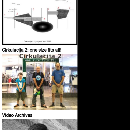
Cirkulacija 2: one size fits all!
Video Archives