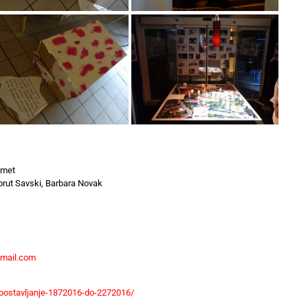
Kmet
orut Savski, Barbara Novak
mail.com
/postavljanje-1872016-do-2272016/