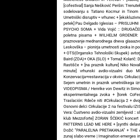
[cofestival] Sanja Nešković Peršin: Trenut
sodelovanju s Tatiano Kocmur in Tinom
Umetniški disruptiv = vrhunec
+
[ekskluziv
petek] Pau Delgado Iglesias – PRISLUHNI
PSYCHO SOMA
+
Vida Vojić :: DRUGAČ
poletna pisarna
+
WILHELM GROENER: 3
praznovanje mednarodnega dneva glaaazv
Leskovška – pionirja umetnosti zvoka in poe
+
OTS(Organsko Tehnološki Skupek) avtorj
Baird (ZDA)+ OKA (SLO)
+
Tomaž Kolarič:
Rastišče
+
[na praznik kulture] Niko Nova
minute] vrhunski avdio-vizualni 
Konzervacija+restavracija v okviru Cirkulaci
Sejem umetnin in praznik umetniškega izr
VIDEOPISMA / Henrike von Dewitz in Simon
eksperimentalnega zvoka
+
[torek CoFe
Traslación: Rdeče niti #Cirkulacija 2
+
dvo
Osnovni delci Cirkulacije 2 na festivalu IZ
Vera: Čustveno avdio-vizualni zemljevid :: s
klub Mezzoforte] ZORAN ŠĆEKIĆ koncert 
PATTERNS LEAD ME HERE
+
[synthi dela
Dožić “PARALELNA PRETAKANJA”
+
THE 
zunaj slabo vreme | Imagination emerges i