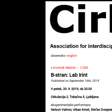
slovensko
english
«
Dominik Mahnič – 1/200
B-stran: Lab Irint
Published on September 16th, 2019
V petek, 20. 9. 2019, ob 20.00
Cirkulacija 2, Tobačna 5, Ljubljana
eksperimentalni performans
Nelson Valmor, Urban Kmet, Stefan Doepner