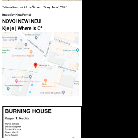
Tatiana Kocmur + Liza Šimenc "Mary Jane", 2020.
Image by Nina Pernat
NOVO! NEW! NEU!
Kje je | Where is C²