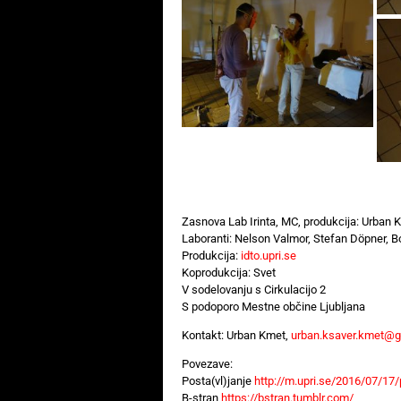
Zasnova Lab Irinta, MC, produkcija: Urban 
Laboranti: Nelson Valmor, Stefan Döpner, B
Produkcija:
idto.upri.se
Koprodukcija: Svet
V sodelovanju s Cirkulacijo 2
S podoporo Mestne občine Ljubljana
Kontakt: Urban Kmet,
urban.ksaver.kmet@g
Povezave:
Posta(vl)janje
http://m.upri.se/2016/07/17
B-stran
https://bstran.tumblr.com/