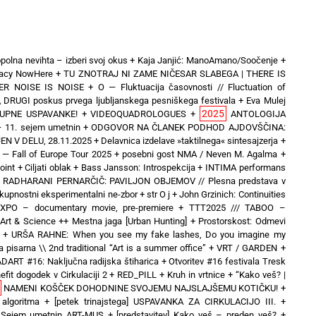
polna nevihta – izberi svoj okus
+
Kaja Janjić: ManoAmano/Soočenje
+
inacy NowHere
+
TU ZNOTRAJ NI ZAME NIČESAR SLABEGA | THERE IS
ER NOISE IS NOISE
+
O — Fluktuacija časovnosti // Fluctuation of
\ DRUGI poskus prvega ljubljanskega pesniškega festivala
+
Eva Mulej
2025
UPNE USPAVANKE!
+
VIDEOQUADROLOGUES
+
ANTOLOGIJA
 11. sejem umetnin
+
ODGOVOR NA ČLANEK PODHOD AJDOVŠČINA:
N V DELU, 28.11.2025
+
Delavnica izdelave »taktilnega« sintesajzerja
+
 Fall of Europe Tour 2025 + posebni gost NMA / Neven M. Agalma
+
oint
+
Ciljati oblak
+
Bass Jansson: Introspekcija
+
INTIMA performans
+
RADHARANI PERNARČIČ: PAVILJON OBJEMOV // Plesna predstava v
kupnostni eksperimentalni ne-zbor
+
str O j
+
John Grzinich: Continuities
hEXPO – documentary movie, pre-premiere
+
TTT2025 /// TABOO –
& Science ++ Mestna jaga [Urban Hunting]
+
Prostorskost: Odmevi
+
URŠA RAHNE: When you see my fake lashes, Do you imagine my
 pisarna \\ 2nd traditional “Art is a summer office”
+
VRT / GARDEN
+
DART #16: Naključna radijska štiharica
+
Otvoritev #16 festivala Tresk
efit dogodek v Cirkulaciji 2
+
RED_PILL
+
Kruh in vrtnice
+
“Kako veš? |
NAMENI KOŠČEK DOHODNINE SVOJEMU NAJSLAJŠEMU KOTIČKU!
+
 algoritma
+
[petek trinajstega] USPAVANKA ZA CIRKULACIJO III. +
o] Sejem umetnin ART-MUS
+
[predstavitev] Kako veš – preden veš?
+