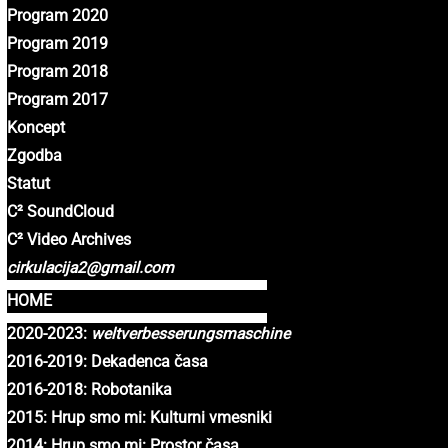
Program 2020
Program 2019
Program 2018
Program 2017
Koncept
Zgodba
Statut
C² SoundCloud
C² Video Archives
cirkulacija2@gmail.com
HOME
2020-2023:
weltverbesserungsmaschine
2016-2019: Dekadenca časa
2016-2018: Robotanika
2015: Hrup smo mi: Kulturni vmesniki
2014: Hrup smo mi: Prostor časa