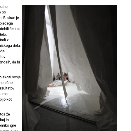
balne,
e po
n. B-stran je
toječega
obili še kaj
elo.
rali z
iškega dela,
rja.
itev
dnosih, da bi
o skozi svoje
zmenično
rezultatov
a ime:
pijo kot
etos že
baj in
emiks igre
vcev, ki se