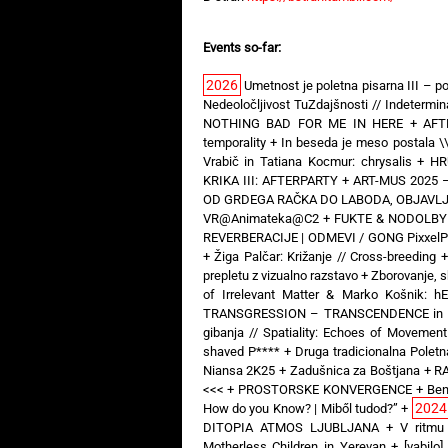
Events so-far:
2026
Umetnost je poletna pisarna III – po
Nedeoločljivost TuZdajšnosti // Indeterm
NOTHING BAD FOR ME IN HERE
+
AFT
temporality
+
In beseda je meso postala \
Vrabič in Tatiana Kocmur: chrysalis
+
HR
KRIKA III: AFTERPARTY
+
ART-MUS 2025 –
OD GRDEGA RAČKA DO LABODA, OBJAVLJE
VR@Animateka@C2
+
FUKTE & NODOLBY —
REVERBERACIJE | ODMEVI / GONG PixxelP
+
Žiga Palčar: Križanje // Cross-breeding
prepletu z vizualno razstavo
+
Zborovanje, s
of Irrelevant Matter & Marko Košnik: 
TRANSGRESSION – TRANSCENDENCE in Art 
gibanja // Spatiality: Echoes of Movement
shaved P****
+
Druga tradicionalna Poletna
Niansa 2K25
+
Zadušnica za Boštjana
+
RA
<<<
+
PROSTORSKE KONVERGENCE
+
Ben
2024
How do you Know? | Miből tudod?”
+
DITOPIA ATMOS LJUBLJANA
+
V ritmu
Motherless Children in Yerevan
+
[vabil