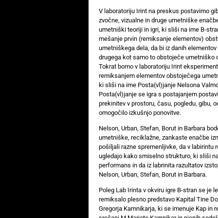
V laboratoriju Irint na preskus postavimo gi
zvočne, vizualne in druge umetniške enačb
umetniški teoriji in igri, ki sliši na ime B-stra
mešanje prvin (remiksanje elementov) obs
umetniškega dela, da bi iz danih elementov d
drugega kot samo to obstoječe umetniško d
Tokrat bomo v laboratoriju Irint eksperimenti
remiksanjem elementov obstoječega umetn
ki sliši na ime Posta(vl)janje Nelsona Valmo
Posta(vl)janje se igra s postajanjem postav
prekinitev v prostoru, času, pogledu, gibu, o
omogočilo izkušnjo ponovitve.
Nelson, Urban, Stefan, Borut in Barbara bod
umetniške, reciklažne, zankaste enačbe i
pošiljali razne spremenljivke, da v labirintu 
ugledajo kako smiselno strukturo, ki sliši n
performans in da iz labrinita razultatov izsto
Nelson, Urban, Stefan, Borut in Barbara.
Poleg Lab Irinta v okviru igre B-stran se je l
remiksalo plesno predstavo Kapital Tine Do
Gregorja Kamnikarja, ki se imenuje Kap in r
srečanj M Marjete Kamnikar in njenih sodela