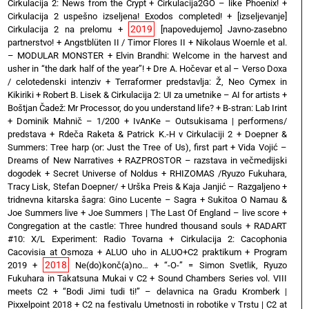
Cirkulacija 2: News from the Crypt
+
Cirkulacija2GO – like Phoenix!
+
Cirkulacija 2 uspešno izseljena! Exodos completed!
+
[izseljevanje]
2019
Cirkulacija 2 na prelomu
+
[napovedujemo] Javno-zasebno
partnerstvo!
+
Angstblüten II / Timor Flores II
+
Nikolaus Woernle et al.
– MODULAR MONSTER
+
Elvin Brandhi: Welcome in the harvest and
usher in “the dark half of the year”!
+
Dre A. Hočevar et al – Verso Doxa
/ celotedenski intenziv
+
Terraformer predstavlja: Ž, Neo Cymex in
Kikiriki
+
Robert B. Lisek & Cirkulacija 2: UI za umetnike – AI for artists
+
Boštjan Čadež: Mr Processor, do you understand life?
+
B-stran: Lab Irint
+
Dominik Mahnič – 1/200
+
IvAnKe – Outsukisama | performens/
predstava
+
Rdeča Raketa & Patrick K.-H v Cirkulaciji 2
+
Doepner &
Summers: Tree harp (or: Just the Tree of Us), first part
+
Vida Vojić –
Dreams of New Narratives
+
RAZPROSTOR – razstava in večmedijski
dogodek
+
Secret Universe of Noldus
+
RHIZOMAS /Ryuzo Fukuhara,
Tracy Lisk, Stefan Doepner/
+
Urška Preis & Kaja Janjić – Razgaljeno
+
tridnevna kitarska šagra: Gino Lucente – Sagra
+
Sukitoa O Namau &
Joe Summers live
+
Joe Summers | The Last Of England – live score
+
Congregation at the castle: Three hundred thousand souls
+
RADART
#10: X/L Experiment: Radio Tovarna
+
Cirkulacija 2: Cacophonia
Cacovisia at Osmoza
+
ALUO uho in ALUO+C2 praktikum
+
Program
2018
2019
+
Ne(do)konč(a)no…
+
“-O-” = Simon Svetlik, Ryuzo
Fukuhara in Takatsuna Mukai v C2
+
Sound Chambers Series vol. VIII
meets C2
+
“Bodi Jimi tudi ti!” – delavnica na Gradu Kromberk |
Pixxelpoint 2018
+
C2 na festivalu Umetnosti in robotike v Trstu | C2 at