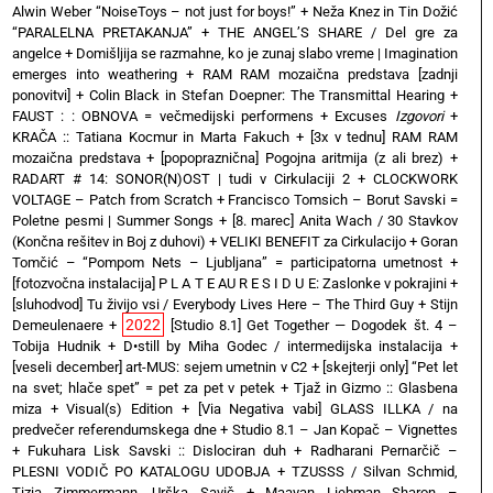
Alwin Weber “NoiseToys – not just for boys!”
+
Neža Knez in Tin Dožić
“PARALELNA PRETAKANJA”
+
THE ANGEL’S SHARE / Del gre za
angelce
+
Domišljija se razmahne, ko je zunaj slabo vreme | Imagination
emerges into weathering
+
RAM RAM mozaična predstava [zadnji
ponovitvi]
+
Colin Black in Stefan Doepner: The Transmittal Hearing
+
FAUST : : OBNOVA = večmedijski performens
+
Excuses
Izgovori
+
KRAČA :: Tatiana Kocmur in Marta Fakuch
+
[3x v tednu] RAM RAM
mozaična predstava
+
[popopraznična] Pogojna aritmija (z ali brez)
+
RADART # 14: SONOR(N)OST | tudi v Cirkulaciji 2
+
CLOCKWORK
VOLTAGE – Patch from Scratch
+
Francisco Tomsich – Borut Savski =
Poletne pesmi | Summer Songs
+
[8. marec] Anita Wach / 30 Stavkov
(Končna rešitev in Boj z duhovi)
+
VELIKI BENEFIT za Cirkulacijo
+
Goran
Tomčić – “Pompom Nets – Ljubljana” = participatorna umetnost
+
[fotozvočna instalacija] P L A T E AU R E S I D U E: Zaslonke v pokrajini
+
[sluhodvod] Tu živijo vsi / Everybody Lives Here – The Third Guy + Stijn
2022
Demeulenaere
+
[Studio 8.1] Get Together — Dogodek št. 4 –
Tobija Hudnik
+
D•still by Miha Godec / intermedijska instalacija
+
[veseli december] art-MUS: sejem umetnin v C2
+
[skejterji only] “Pet let
na svet; hlače spet” = pet za pet v petek
+
Tjaž in Gizmo :: Glasbena
miza + Visual(s) Edition
+
[Via Negativa vabi] GLASS ILLKA / na
predvečer referendumskega dne
+
Studio 8.1 – Jan Kopač – Vignettes
+
Fukuhara Lisk Savski :: Dislociran duh
+
Radharani Pernarčič –
PLESNI VODIČ PO KATALOGU UDOBJA
+
TZUSSS / Silvan Schmid,
Tizia Zimmermann, Urška Savič
+
Maayan Liebman Sharon –