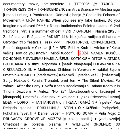
documentary movie, pre-premiere
+
TTT2025 /// TABOO –
TRANSGRESSION – TRANSCENDENCE in Art & Science ++ Mestna jaga
[Urban Hunting]
+
Prostorskost: Odmevi gibanja // Spatiality: Echoes of
Movement
+
URŠA RAHNE: When you see my fake lashes, Do you
imagine my shaved P****
+
Druga tradicionalna Poletna pisarna \\ 2nd
traditional “Art is a summer office”
+
VRT / GARDEN
+
Niansa 2K25
+
Zadušnica za Boštjana
+
RADART #16: Naključna radijska štiharica
+
Otvoritev #16 festivala Tresk <<<
+
PROSTORSKE KONVERGENCE
+
Benefit dogodek v Cirkulaciji 2
+
RED_PILL
+
Kruh in vrtnice
+
“Kako
2024
veš? | How do you Know? | Miből tudod?”
+
NAMENI KOŠČEK
DOHODNINE SVOJEMU NAJSLAJŠEMU KOTIČKU!
+
DITOPIA ATMOS
LJUBLJANA
+
V ritmu algoritma
+
[petek trinajstega] USPAVANKA ZA
CIRKULACIJO III. + Motherless Children in Yerevan
+
[vabilo] Sejem
umetnin ART-MUS
+
[predstavitev] Kako veš – preden veš?
+
[cofestival]
Sanja Nešković Peršin: Trenutek pred tem
+
The Silent Movies: Po
zabavi | After the Party
+
Neža Knez v sodelovanju s Tatiano Kocmur in
Tinom Dožićem
+
Antez: “No Es” [dekstrocentrično kroženje]
+
[disrupeak] Umetniški disruptiv = vrhunec
+
[ekskluzivno=inkluzivno]
EDEN – LORIOT – TANTANOSI trio in IRENA TOMAŽIN
+
[v petek] Pau
Delgado Iglesias – PRISLUHNI / LISTEN
+
O
= Kržišnik, Podgoršek,
Fukuhara, Svetlik
+
Daniel Leber – PSYCHO SOMA
+
Vida Vojić ::
DRUGAČEN GROOVE JE MOŽEN! [s kolegi poeti…]
+
[vnebovzetje]
Umetnost je poletna pisarna
+
WILHELM GROENER: 33