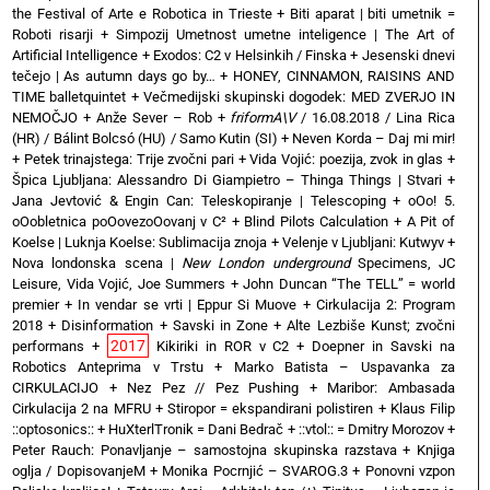
the Festival of Arte e Robotica in Trieste
+
Biti aparat | biti umetnik =
Roboti risarji
+
Simpozij Umetnost umetne inteligence | The Art of
Artificial Intelligence
+
Exodos: C2 v Helsinkih / Finska
+
Jesenski dnevi
tečejo | As autumn days go by…
+
HONEY, CINNAMON, RAISINS AND
TIME balletquintet
+
Večmedijski skupinski dogodek: MED ZVERJO IN
NEMOČJO
+
Anže Sever – Rob
+
friformA\V
/ 16.08.2018 / Lina Rica
(HR) / Bálint Bolcsó (HU) / Samo Kutin (SI)
+
Neven Korda – Daj mi mir!
+
Petek trinajstega: Trije zvočni pari
+
Vida Vojić: poezija, zvok in glas
+
Špica Ljubljana: Alessandro Di Giampietro – Thinga Things | Stvari
+
Jana Jevtović & Engin Can: Teleskopiranje | Telescoping
+
oOo! 5.
oOobletnica poOovezoOovanj v C²
+
Blind Pilots Calculation
+
A Pit of
Koelse | Luknja Koelse: Sublimacija znoja
+
Velenje v Ljubljani: Kutwyv
+
Nova londonska scena |
New London underground
Specimens, JC
Leisure, Vida Vojić, Joe Summers
+
John Duncan “The TELL” = world
premier
+
In vendar se vrti | Eppur Si Muove
+
Cirkulacija 2: Program
2018
+
Disinformation + Savski in Zone
+
Alte Lezbiše Kunst; zvočni
2017
performans
+
Kikiriki in ROR v C2
+
Doepner in Savski na
Robotics Anteprima v Trstu
+
Marko Batista – Uspavanka za
CIRKULACIJO
+
Nez Pez // Pez Pushing
+
Maribor: Ambasada
Cirkulacija 2 na MFRU
+
Stiropor = ekspandirani polistiren
+
Klaus Filip
::optosonics::
+
HuXterlTronik = Dani Bedrač + ::vtol:: = Dmitry Morozov
+
Peter Rauch: Ponavljanje – samostojna skupinska razstava
+
Knjiga
oglja / DopisovanjeM
+
Monika Pocrnjić – SVAROG.3
+
Ponovni vzpon