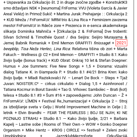
+
Uspavanka za Cirkulacijo št. 2 in druge zvočne zgodbe
+
KonstruktK3
smo državljani NSK
+
[neumorna] FriForma: VVU (Violeta García & Javier
Areal Veléz) in Primož Sukič
+
Martina Jurak: Prehajanje : : Cirkulacija 2
+
KUD Mreža / FriFormA\V: MRM trio & Lina Rica
+
Feminizem zavzema
mesto! FriFormA\V in Rdeče zore
+
Prezenca in e-senca akademskega
slikarja Dominika Mahniča
+
[Cirkulacija 2 & FriForma] Dve trobenti:
Silvan Schmid & Timothée Quost / dva Seijira: Seijiro Murayama &
2021
Jernej Babnik Romaniuk
+
Emil Memon GRAFFITI
finissage
!
+
beepblip, Tisa Neža Herlec, Lina Rica
: Relativna tišina ob zori
+
Marta
Fakuch – Wellness @ C2
+
Emil Memon – GRAFFITI
+
Studio 8.1: Kako
živijo ljudje (bonus track)
+
KUD Obrat: Onkraj 10 let & Stefan Doepner:
Humus
+
Joe Summers: Five New Songs
+
1,5 + Diorama: vizualni
dialog Tatiane K. in Giampaola P.
+
Studio 8.1 #4/21 Brina Kren: kako
živijo ljudje.
+
Mladi Raziskovalci IV. – Lenart De Bock – Steps
+
Tjaž
Juvan: NOISTER::C² – cirkus cirkulatio
+
Dialog 1,5 + Asinhronost /
Tatiana Kocmur in Borut Savski
+
Tao G. Vrhovec Sambolec – Brati (kot)
telesa
+
Studio 8.1 #3 + Šum #16
+
zapovedujemo: John Duncan – Ž
+
FriFormA\V: LĪMEN
+
Festival Re_humanizacija!
+
Cirkulacija 2 – Stroj
za izboljšanje sveta v Celju | World Improvement Machine in Celje | 2.
letnik
+
Elvin Brandhi – FEAR THE FEARLESS | BOJ SE NJIH, KI NE
POZNAJO STRAHU
+
Studio 8.1 — Kako živijo ljudje, 2/21
+
Barbara
Kapelj – Lastne sobe | Rooms of Their Own -> WOW
+
Gonko Doepner
Organism
+
Mike Hentz – KROG | CIRCLE => festival!
+
Zeleni zvoki
Umoblodnice
+
JazzzklubMezzoforte Cirku5lacijA