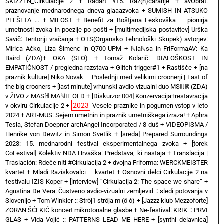
SKIZZEN_Cirkulacije 2
+
Radart #15: Raz(n)čaranje
+
avObrat:
praznovanje mednarodnega dneva glaaazvoka
+
SUMISH IN ATSUKO
PLEŠETA …
+
MILOST
+
Benefit za Boštjana Leskovška – pionirja
umetnosti zvoka in poezije po pošti
+
[multimedijska postavitev] Urška
Savič: Teritoriji vračanja
+
OTS(Organsko Tehnološki Skupek) avtorjev:
Mirica Ačko, Liza Šimenc in Q700-UPM
+
ℕiaℕsa in FriFormaAV: Ka
Baird (ZDA)+ OKA (SLO)
+
Tomaž Kolarič: DIALOŠKOST IN
EMPATIČNOST / pregledna razstava
+
Glitch trigger#1
+
Rastišče
+
[na
praznik kulture] Niko Novak – Poslednji med velikimi croonerji | Last of
the big crooners
+
[last minute] vrhunski avdio-vizualni duo MSℍℝ (ZDA)
v ŽIVO z MASℍ MAℕIF OLD
+
[Diskurzor 004] Konzervacija+restavracija
2023
v okviru Cirkulacije 2
+
Vesele praznike in pogumen vstop v leto
2024
+
ART-MUS: Sejem umetnin in praznik umetniškega izraza!
+
Aphra
Tesla, Stefan Doepner archAngel Incorporated / 8 duš
+
VIDEOPISMA /
Henrike von Dewitz in Simon Svetlik
+
[sreda] Prepared Surroundings
2023: 15. mednarodni festival eksperimentalnega zvoka
+
[torek
CoFestival] Kolektiv NDA Hrvaška: Predstava, ki nastaja
+
Translacija |
Traslación: Rdeče niti #Cirkulacija 2
+
dvojna Friforma: WERCKMEISTER
kvartet + Mladi Raziskovalci – kvartet
+
Osnovni delci Cirkulacije 2 na
festivalu IZIS Koper
+
[interview] “Cirkulacija 2: The space we share”
+
Agustina De Vera: Čustveno avdio-vizualni zemljevid :: sledi potovanja v
Slovenijo
+
Tom Winkler :: Stròj1 strôja m (ȍ ó)
+
[Jazzz klub Mezzoforte]
ZORAN ŠĆEKIĆ koncert mikrotonalne glasbe
+
Ne-festival: KRIK :: PRVI
GLAS
+
Vida Vojić :: PATTERNS LEAD ME HERE
+
[synthi delavnica]