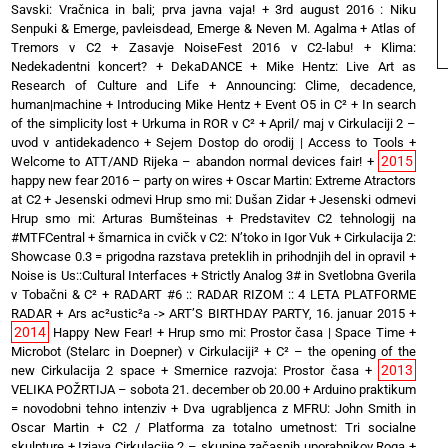
Savski: Vračnica in bali; prva javna vaja!
+
3rd august 2016 : Niku
Senpuki & Emerge, pavleisdead, Emerge & Neven M. Agalma
+
Atlas of
Tremors v C2
+
Zasavje NoiseFest 2016 v C2-labu!
+
Klima:
Nedekadentni koncert?
+
DekaDANCE
+
Mike Hentz: Live Art as
Research of Culture and Life
+
Announcing: Clime, decadence,
human|machine
+
Introducing Mike Hentz
+
Event O5 in C²
+
In search
of the simplicity lost
+
Urkuma in ROR v C²
+
April/ maj v Cirkulaciji 2 –
uvod v antidekadenco
+
Sejem Dostop do orodij | Access to Tools
+
2015
Welcome to ATT/AND Rijeka – abandon normal devices fair!
+
happy new fear 2016 – party on wires
+
Oscar Martin: Extreme Atractors
at C2
+
Jesenski odmevi Hrup smo mi: Dušan Zidar
+
Jesenski odmevi
Hrup smo mi: Arturas Bumšteinas
+
Predstavitev C2 tehnologij na
#MTFCentral
+
šmarnica in cvičk v C2: N’toko in Igor Vuk
+
Cirkulacija 2:
Showcase 0.3 = prigodna razstava preteklih in prihodnjih del in opravil
+
Noise is Us::Cultural Interfaces
+
Strictly Analog 3# in Svetlobna Gverila
v Tobačni & C²
+
RADART #6 :: RADAR RIZOM :: 4 LETA PLATFORME
RADAR
+
Ars ac²ustic²a -> ART’S BIRTHDAY PARTY, 16. januar 2015
+
2014
Happy New Fear!
+
Hrup smo mi: Prostor časa | Space Time
+
Microbot (Stelarc in Doepner) v Cirkulaciji²
+
C² – the opening of the
2013
new Cirkulacija 2 space
+
Smernice razvoja: Prostor časa
+
VELIKA POŽRTIJA – sobota 21. december ob 20.00
+
Arduino praktikum
= novodobni tehno intenziv
+
Dva ugrabljenca z MFRU: John Smith in
Oscar Martin
+
C2 / Platforma za totalno umetnost: Tri socialne
skulpture
+
Izjava Cirkulacije 2 – skupine začasnih uporabnikov Roga
+