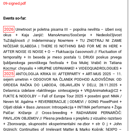
09-signed.pdf
Events so-far:
2026
Umetnost je poletna pisarna III – popolna nevihta – izberi svoj
okus
+
Kaja Janjić: ManoAmano/Soočenje
+
Nedeoločljivost
TuZdajšnosti // Indeterminacy NowHere
+
TU ZNOTRAJ NI ZAME
NIČESAR SLABEGA | THERE IS NOTHING BAD FOR ME IN HERE
+
AFTER NOISE IS NOISE
+
O — Fluktuacija časovnosti // Fluctuation of
temporality
+
In beseda je meso postala \\ DRUGI poskus prvega
ljubljanskega pesniškega festivala
+
Eva Mulej Vrabič in Tatiana
Kocmur: chrysalis
+
HRUPNE USPAVANKE!
+
VIDEOQUADROLOGUES
+
2025
ANTOLOGIJA KRIKA III: AFTERPARTY
+
ART-MUS 2025 – 11.
sejem umetnin
+
ODGOVOR NA ČLANEK PODHOD AJDOVŠČINA: OD
GRDEGA RAČKA DO LABODA, OBJAVLJEN V DELU, 28.11.2025
+
Delavnica izdelave »taktilnega« sintesajzerja
+
VR@Animateka@C2
+
FUKTE & NODOLBY — Fall of Europe Tour 2025 + posebni gost NMA /
Neven M. Agalma
+
REVERBERACIJE | ODMEVI / GONG PixxelPoint
+
Ciljati oblak
+
Bass Jansson: Introspekcija
+
INTIMA performans
+
Žiga
Palčar: Križanje // Cross-breeding
+
RADHARANI PERNARČIČ:
PAVILJON OBJEMOV // Plesna predstava v prepletu z vizualno razstavo
+
Zborovanje, skupnostni eksperimentalni ne-zbor
+
str O j
+
John
Grzinich: Continuities of Irrelevant Matter & Marko Košnik: hEXPO –