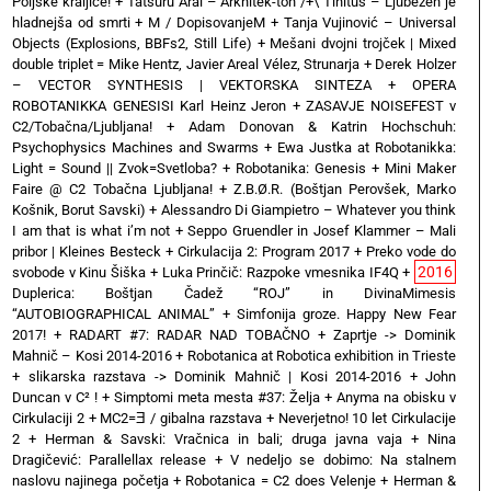
Poljske kraljice!
+
Tatsuru Arai – Arkhitek-ton /+\ Tinitus – Ljubezen je
hladnejša od smrti
+
M / DopisovanjeM
+
Tanja Vujinović – Universal
Objects (Explosions, BBFs2, Still Life)
+
Mešani dvojni trojček | Mixed
double triplet = Mike Hentz, Javier Areal Vélez, Strunarja
+
Derek Holzer
– VECTOR SYNTHESIS | VEKTORSKA SINTEZA
+
OPERA
ROBOTANIKKA GENESISI Karl Heinz Jeron
+
ZASAVJE NOISEFEST v
C2/Tobačna/Ljubljana!
+
Adam Donovan & Katrin Hochschuh:
Psychophysics Machines and Swarms
+
Ewa Justka at Robotanikka:
Light = Sound || Zvok=Svetloba?
+
Robotanika: Genesis
+
Mini Maker
Faire @ C2 Tobačna Ljubljana!
+
Z.B.Ø.R. (Boštjan Perovšek, Marko
Košnik, Borut Savski)
+
Alessandro Di Giampietro – Whatever you think
I am that is what i’m not
+
Seppo Gruendler in Josef Klammer – Mali
pribor | Kleines Besteck
+
Cirkulacija 2: Program 2017
+
Preko vode do
2016
svobode v Kinu Šiška
+
Luka Prinčič: Razpoke vmesnika IF4Q
+
Duplerica: Boštjan Čadež “ROJ” in DivinaMimesis
“AUTOBIOGRAPHICAL ANIMAL”
+
Simfonija groze. Happy New Fear
2017!
+
RADART #7: RADAR NAD TOBAČNO
+
Zaprtje -> Dominik
Mahnič – Kosi 2014-2016
+
Robotanica at Robotica exhibition in Trieste
+
slikarska razstava -> Dominik Mahnič | Kosi 2014-2016
+
John
Duncan v C² !
+
Simptomi meta mesta #37: Želja
+
Anyma na obisku v
Cirkulaciji 2
+
MC2=Ǝ / gibalna razstava
+
Neverjetno! 10 let Cirkulacije
2
+
Herman & Savski: Vračnica in bali; druga javna vaja
+
Nina
Dragičević: Parallellax release
+
V nedeljo se dobimo: Na stalnem
naslovu najinega početja
+
Robotanica = C2 does Velenje
+
Herman &