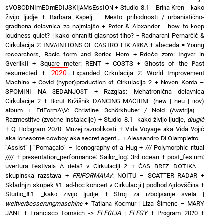
sVOBODNImEDmEDIJSKIjAMsEssION
+
Studio_8.1 _ Brina Kren _ kako
živijo ljudje
+
Barbara Kapelj – Mesto prihodnosti / urbanistično-
gradbena delavnica za najmlajše
+
Peter & Alexander = how to keep
loudness quiet? | kako ohraniti glasnost tiho?
+
Radharani Pernarčič &
Cirkulacija 2: INVAINTIONS OF CASTRO FIK ARKA
+
abeceda = Young
researchers, Basic form and Series Here
+
Rdeče zore: Ingver in
GverilkII
+
Square meter: RENT + COSTS
+
Ghosts of the Past
2020
resurrected
+
Expanded Cirkulacija 2: World Improvement
Machine
+
Covid (hyper)production of Cirkulacija 2
+
Neven Korda –
SPOMINI NA SEDANJOST
+
Razglas: Mehatronična delavnica
Cirkulacije 2
+
Borut Kržišnik DANCING MACHINE (new | neu | nov)
album
+
FriFormA\V: Christine Schörkhuber / Noid (Avstrija) –
Razmestitve (zvočne instalacije)
+
Studio_8.1 _kako živijo ljudje,
drugič
+
Q Hologram 2070: Muzej raznolikosti
+
Vida Voyage aka Vida Vojić
aka lonesome cowboy aka secret agent…
+
Alessandro Di Giampietro –
“Assist” | “Pomagalo” – Iconography of a Hug
+
/// Polymorphic ritual
////
+
presentation_performance: Sailor_log: 3rd ocean
+
post_festum:
uvertura festivala A dela? v Cirkulaciji 2
+
ČAS BREZ DOTIKA –
skupinska razstava
+
FRIFORMA\AV
: NOITU – SCATTER_RADAR
+
Skladnjin skupek #1: ad-hoc koncert v Cirkulaciji | podhod Ajdovščina
+
Studio_8.1 _kako živijo ljudje
+
Stroj za izboljšanje sveta |
weltverbesserungmaschine
+
Tatiana Kocmur | Liza Šimenc – MARY
JANE
+
Francisco Tomsich ->
ELEGIJA
|
ELEGY
+
Program 2020
+