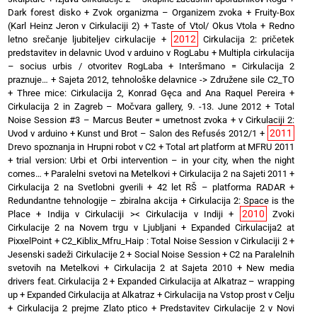
Dark forest disko
+
Zvok organizma – Organizem zvoka
+
Fruity-Box
(Karl Heinz Jeron v Cirkulaciji 2)
+
Taste of Vtol/ Okus Vtola
+
Redno
2012
letno srečanje ljubiteljev cirkulacije
+
Cirkulacija 2: pričetek
predstavitev in delavnic Uvod v arduino v RogLabu
+
Multipla cirkulacija
– socius urbis / otvoritev RogLaba
+
Interšmano = Cirkulacija 2
praznuje…
+
Sajeta 2012, tehnološke delavnice -> Združene sile C2_TO
+
Three mice: Cirkulacija 2, Konrad Gęca and Ana Raquel Pereira
+
Cirkulacija 2 in Zagreb – Močvara gallery, 9. -13. June 2012
+
Total
Noise Session #3 – Marcus Beuter = umetnost zvoka
+
v Cirkulaciji 2:
2011
Uvod v arduino
+
Kunst und Brot – Salon des Refusés 2012/1
+
Drevo spoznanja in Hrupni robot v C2
+
Total art platform at MFRU 2011
+
trial version: Urbi et Orbi intervention – in your city, when the night
comes…
+
Paralelni svetovi na Metelkovi
+
Cirkulacija 2 na Sajeti 2011
+
Cirkulacija 2 na Svetlobni gverili
+
42 let RŠ – platforma RADAR
+
Redundantne tehnologije – zbiralna akcija
+
Cirkulacija 2: Space is the
2010
Place
+
Indija v Cirkulaciji >< Cirkulacija v Indiji
+
Zvoki
Cirkulacije 2 na Novem trgu v Ljubljani
+
Expanded Cirkulacija2 at
PixxelPoint
+
C2_Kiblix_Mfru_Haip : Total Noise Session v Cirkulaciji 2
+
Jesenski sadeži Cirkulacije 2
+
Social Noise Session
+
C2 na Paralelnih
svetovih na Metelkovi
+
Cirkulacija 2 at Sajeta 2010
+
New media
drivers feat. Cirkulacija 2
+
Expanded Cirkulacija at Alkatraz – wrapping
up
+
Expanded Cirkulacija at Alkatraz
+
Cirkulacija na Vstop prost v Celju
+
Cirkulacija 2 prejme Zlato ptico
+
Predstavitev Cirkulacije 2 v Novi