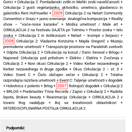
Gorici
+
Cirkulacija 2: Pomladanski zvitki in Mehki zvoki naveličanosti
+
Cirkulacija 2 gosti vegetarijanko, aktivistko, umetnico, glasbenico in
2009
galeristko Reni Hofmueller
+
Cirkulacija 2 na Netart Community
Convention v Grazu
+
javno snemanje: Analogična kompozicija
+
Reality
show – “voice-noise karaoke”
+
Moška umetnost / Male art
+
CIRKULACIJA 2 na festivalu SAJETA pri Tolminu
+
Prostor zvoka = telo
zvoka
+
Cirkulacija 2 in Antikonzum
+
Netart – krompir v žerjavici
+
2008
Cirkulacija 2: Vladavina Konzuma
+
Majda Gregorič v Muzeju
premoderne umetnosti
+
Transpozicije prostorov na Paralelnih svetovih
+
Odprta Cirkulacija 2
+
Cirkulacija na koruzi / Dario Seraval v Brlogu
+
Napoved: Cirkulacija pod pritiskom
+
Elektro / Elektra
+
Zvočenja v
Cirkulaciji 2
+
Novi okusi Cirkulacije 2
+
Video: Kerber nezavednega
+
Kerber nezavednega in druge zgodbe
+
Okus Cirkulacije 2 – st. 3
+
Video: Event C
+
Čisto običajen večer v Cirkulaciji 2
+
Totalna
razprodajna razstava umetnosti
+
Event C: Taljenje umetnosti v dogodek
2007
+
Hobotnica s polento
+
Brlog
+
Rotirajoči dogodek v Cirkulaciji 2
+
BRLOG
+
Predstavitev Trivia Records / Zapisi v Cirkulaciji 2
+
Razbita
lepota, Broken beauty
+
Reanimacija Cirkulacije
+
CIRKULACIJA 2 v
tovarni Rog nadaljuje
+
Boj se kreativnosti oblastnikov!
+
INTERDISCIPLINARNA POSTAJA CIRKULACIJA 2
Podporniki: