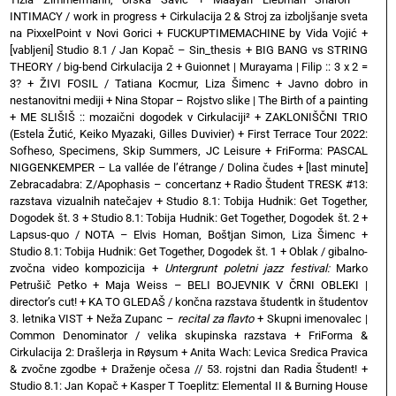
INTIMACY / work in progress
+
Cirkulacija 2 & Stroj za izboljšanje sveta
na PixxelPoint v Novi Gorici
+
FUCKUPTIMEMACHINE by Vida Vojić
+
[vabljeni] Studio 8.1 / Jan Kopač – Sin_thesis
+
BIG BANG vs STRING
THEORY / big-bend Cirkulacija 2
+
Guionnet | Murayama | Filip :: 3 x 2 =
3?
+
ŽIVI FOSIL / Tatiana Kocmur, Liza Šimenc
+
Javno dobro in
nestanovitni mediji
+
Nina Stopar – Rojstvo slike | The Birth of a painting
+
ME SLIŠIŠ :: mozaični dogodek v Cirkulaciji²
+
ZAKLONIŠČNI TRIO
(Estela Žutić, Keiko Myazaki, Gilles Duvivier)
+
First Terrace Tour 2022:
Sofheso, Specimens, Skip Summers, JC Leisure
+
FriForma: PASCAL
NIGGENKEMPER – La vallée de l’étrange / Dolina čudes
+
[last minute]
Zebracadabra: Z/Apophasis – concertanz
+
Radio Študent TRESK #13:
razstava vizualnih natečajev
+
Studio 8.1: Tobija Hudnik: Get Together,
Dogodek št. 3
+
Studio 8.1: Tobija Hudnik: Get Together, Dogodek št. 2
+
Lapsus-quo / NOTA – Elvis Homan, Boštjan Simon, Liza Šimenc
+
Studio 8.1: Tobija Hudnik: Get Together, Dogodek št. 1
+
Oblak / gibalno-
zvočna video kompozicija
+
Untergrunt poletni jazz festival:
Marko
Petrušič Petko
+
Maja Weiss – BELI BOJEVNIK V ČRNI OBLEKI |
director’s cut!
+
KA TO GLEDAŠ / končna razstava študentk in študentov
3. letnika VIST
+
Neža Zupanc –
recital za flavto
+
Skupni imenovalec |
Common Denominator / velika skupinska razstava
+
FriForma &
Cirkulacija 2: Drašlerja in Røysum
+
Anita Wach: Levica Sredica Pravica
& zvočne zgodbe
+
Draženje očesa // 53. rojstni dan Radia Študent!
+
Studio 8.1: Jan Kopač
+
Kasper T Toeplitz: Elemental II & Burning House