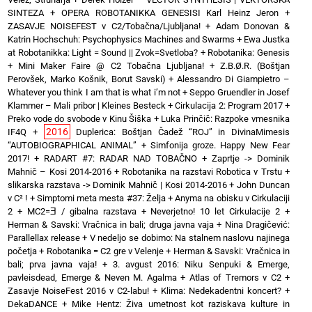
SINTEZA
+
OPERA ROBOTANIKKA GENESISI Karl Heinz Jeron
+
ZASAVJE NOISEFEST v C2/Tobačna/Ljubljana!
+
Adam Donovan &
Katrin Hochschuh: Psychophysics Machines and Swarms
+
Ewa Justka
at Robotanikka: Light = Sound || Zvok=Svetloba?
+
Robotanika: Genesis
+
Mini Maker Faire @ C2 Tobačna Ljubljana!
+
Z.B.Ø.R. (Boštjan
Perovšek, Marko Košnik, Borut Savski)
+
Alessandro Di Giampietro –
Whatever you think I am that is what i’m not
+
Seppo Gruendler in Josef
Klammer – Mali pribor | Kleines Besteck
+
Cirkulacija 2: Program 2017
+
Preko vode do svobode v Kinu Šiška
+
Luka Prinčič: Razpoke vmesnika
2016
IF4Q
+
Duplerica: Boštjan Čadež “ROJ” in DivinaMimesis
“AUTOBIOGRAPHICAL ANIMAL”
+
Simfonija groze. Happy New Fear
2017!
+
RADART #7: RADAR NAD TOBAČNO
+
Zaprtje -> Dominik
Mahnič – Kosi 2014-2016
+
Robotanika na razstavi Robotica v Trstu
+
slikarska razstava -> Dominik Mahnič | Kosi 2014-2016
+
John Duncan
v C² !
+
Simptomi meta mesta #37: Želja
+
Anyma na obisku v Cirkulaciji
2
+
MC2=Ǝ / gibalna razstava
+
Neverjetno! 10 let Cirkulacije 2
+
Herman & Savski: Vračnica in bali; druga javna vaja
+
Nina Dragičević:
Parallellax release
+
V nedeljo se dobimo: Na stalnem naslovu najinega
početja
+
Robotanika = C2 gre v Velenje
+
Herman & Savski: Vračnica in
bali; prva javna vaja!
+
3. avgust 2016: Niku Senpuki & Emerge,
pavleisdead, Emerge & Neven M. Agalma
+
Atlas of Tremors v C2
+
Zasavje NoiseFest 2016 v C2-labu!
+
Klima: Nedekadentni koncert?
+
DekaDANCE
+
Mike Hentz: Živa umetnost kot raziskava kulture in