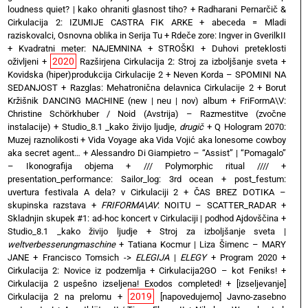
loudness quiet? | kako ohraniti glasnost tiho?
+
Radharani Pernarčič &
Cirkulacija 2: IZUMIJE CASTRA FIK ARKE
+
abeceda = Mladi
raziskovalci, Osnovna oblika in Serija Tu
+
Rdeče zore: Ingver in GverilkII
+
Kvadratni meter: NAJEMNINA + STROŠKI
+
Duhovi preteklosti
2020
oživljeni
+
Razširjena Cirkulacija 2: Stroj za izboljšanje sveta
+
Kovidska (hiper)produkcija Cirkulacije 2
+
Neven Korda – SPOMINI NA
SEDANJOST
+
Razglas: Mehatronična delavnica Cirkulacije 2
+
Borut
Kržišnik DANCING MACHINE (new | neu | nov) album
+
FriFormA\V:
Christine Schörkhuber / Noid (Avstrija) – Razmestitve (zvočne
instalacije)
+
Studio_8.1 _kako živijo ljudje,
drugič
+
Q Hologram 2070:
Muzej raznolikosti
+
Vida Voyage aka Vida Vojić aka lonesome cowboy
aka secret agent…
+
Alessandro Di Giampietro – “Assist” | “Pomagalo”
– Ikonografija objema
+
/// Polymorphic ritual ////
+
presentation_performance: Sailor_log: 3rd ocean
+
post_festum:
uvertura festivala A dela? v Cirkulaciji 2
+
ČAS BREZ DOTIKA –
skupinska razstava
+
FRIFORMA\AV
: NOITU – SCATTER_RADAR
+
Skladnjin skupek #1: ad-hoc koncert v Cirkulaciji | podhod Ajdovščina
+
Studio_8.1 _kako živijo ljudje
+
Stroj za izboljšanje sveta |
weltverbesserungmaschine
+
Tatiana Kocmur | Liza Šimenc – MARY
JANE
+
Francisco Tomsich ->
ELEGIJA
|
ELEGY
+
Program 2020
+
Cirkulacija 2: Novice iz podzemlja
+
Cirkulacija2GO – kot Feniks!
+
Cirkulacija 2 uspešno izseljena! Exodos completed!
+
[izseljevanje]
2019
Cirkulacija 2 na prelomu
+
[napovedujemo] Javno-zasebno