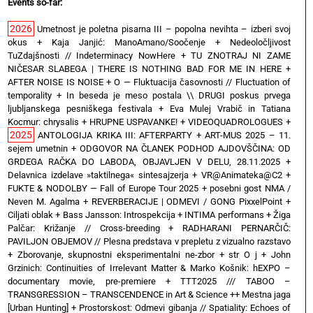
Events so-far:
2026
Umetnost je poletna pisarna III – popolna nevihta – izberi svoj
okus
+
Kaja Janjić: ManoAmano/Soočenje
+
Nedeoločljivost
TuZdajšnosti // Indeterminacy NowHere
+
TU ZNOTRAJ NI ZAME
NIČESAR SLABEGA | THERE IS NOTHING BAD FOR ME IN HERE
+
AFTER NOISE IS NOISE
+
O — Fluktuacija časovnosti // Fluctuation of
temporality
+
In beseda je meso postala \\ DRUGI poskus prvega
ljubljanskega pesniškega festivala
+
Eva Mulej Vrabič in Tatiana
Kocmur: chrysalis
+
HRUPNE USPAVANKE!
+
VIDEOQUADROLOGUES
+
2025
ANTOLOGIJA KRIKA III: AFTERPARTY
+
ART-MUS 2025 – 11.
sejem umetnin
+
ODGOVOR NA ČLANEK PODHOD AJDOVŠČINA: OD
GRDEGA RAČKA DO LABODA, OBJAVLJEN V DELU, 28.11.2025
+
Delavnica izdelave »taktilnega« sintesajzerja
+
VR@Animateka@C2
+
FUKTE & NODOLBY — Fall of Europe Tour 2025 + posebni gost NMA /
Neven M. Agalma
+
REVERBERACIJE | ODMEVI / GONG PixxelPoint
+
Ciljati oblak
+
Bass Jansson: Introspekcija
+
INTIMA performans
+
Žiga
Palčar: Križanje // Cross-breeding
+
RADHARANI PERNARČIČ:
PAVILJON OBJEMOV // Plesna predstava v prepletu z vizualno razstavo
+
Zborovanje, skupnostni eksperimentalni ne-zbor
+
str O j
+
John
Grzinich: Continuities of Irrelevant Matter & Marko Košnik: hEXPO –
documentary movie, pre-premiere
+
TTT2025 /// TABOO –
TRANSGRESSION – TRANSCENDENCE in Art & Science ++ Mestna jaga
[Urban Hunting]
+
Prostorskost: Odmevi gibanja // Spatiality: Echoes of