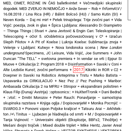
MED, CIMET, ROZINE IN ČAS balletkvintet
+
Večmedijski skupinski
dogodek: MED ZVERJO IN NEMOČJO
+
Anže Sever – Rob
+
friformA\V
/
16.08.2018 / Lina Rica (HR) / Bálint Bolcsó (HU) / Samo Kutin (SI)
+
Neven Korda – Daj mi mir!
+
Petek trinajstega: Trije zvočni pari
+
Vida
Vojić: poezija, zvok in glas
+
Špica Ljubljana: Alessandro Di Giampietro
– Thinga Things | Stvari
+
Jana Jevtović & Engin Can: Teleskopiranje |
Telescoping
+
oOo! 5. oOobletnica poOovezoOovanj v C²
+
Izračun
Slepih Pilotov
+
A Pit of Koelse | Luknja Koelse: Sublimacija znoja
+
Velenje v Ljubljani: Kutwyv
+
Nova londonska scena |
New London
underground
Specimens, JC Leisure, Vida Vojić, Joe Summers
+
John
Duncan “The TELL” = svetovna premiera
+
In vendar se vrti | Eppur Si
Muove
+
Cirkulacija 2: Program 2018
+
Disinformation + Savski v Coni
+
2017
Alte Lezbiše Kunst; zvočni performans
+
Kikiriki in ROR v C2
+
Doepner in Savski na Robotics Anteprima v Trstu
+
Marko Batista –
Uspavanka za CIRKULACIJO
+
Nez Pez // Pez Pushing
+
Maribor:
Ambasada Cirkulacija 2 na MFRU
+
Stiropor = ekspandirani polistiren
+
Klaus Filip (Dunaj/ Avstrija) ::optosonics::
+
HuXterlTronik = Dani Bedrač
+ ::vtol:: = Dmitri Morozov
+
Peter Rauch: Ponavljanje – samostojna
skupinska razstava
+
Knjiga oglja / DopisovanjeM
+
Monika Pocrnjić –
SVAROG.3
+
Ponovni vzpon Poljske kraljice!
+
Tatsuru Arai – Arkhitek-
ton /+\ Tinitus – Ljubezen je hladnejša od smrti
+
M / DopisovanjeM
+
Tanja Vujinović – Univerzalni objekti (Eksplozije, BBFs2, Tihožitje)
+
Mešani dvojni trojček | Mixed double triplet = Mike Hentz, Javier Areal
Vélez, Strunarja
+
Derek Holzer – VECTOR SYNTHESIS | VEKTORSKA