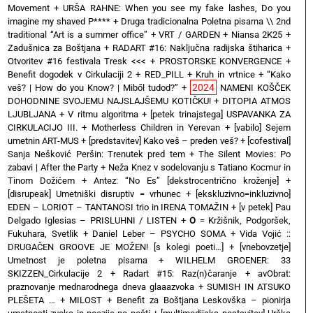
Movement
+
URŠA RAHNE: When you see my fake lashes, Do you
imagine my shaved P****
+
Druga tradicionalna Poletna pisarna \\ 2nd
traditional “Art is a summer office”
+
VRT / GARDEN
+
Niansa 2K25
+
Zadušnica za Boštjana
+
RADART #16: Naključna radijska štiharica
+
Otvoritev #16 festivala Tresk <<<
+
PROSTORSKE KONVERGENCE
+
Benefit dogodek v Cirkulaciji 2
+
RED_PILL
+
Kruh in vrtnice
+
“Kako
2024
veš? | How do you Know? | Miből tudod?”
+
NAMENI KOŠČEK
DOHODNINE SVOJEMU NAJSLAJŠEMU KOTIČKU!
+
DITOPIA ATMOS
LJUBLJANA
+
V ritmu algoritma
+
[petek trinajstega] USPAVANKA ZA
CIRKULACIJO III. + Motherless Children in Yerevan
+
[vabilo] Sejem
umetnin ART-MUS
+
[predstavitev] Kako veš – preden veš?
+
[cofestival]
Sanja Nešković Peršin: Trenutek pred tem
+
The Silent Movies: Po
zabavi | After the Party
+
Neža Knez v sodelovanju s Tatiano Kocmur in
Tinom Dožićem
+
Antez: “No Es” [dekstrocentrično kroženje]
+
[disrupeak] Umetniški disruptiv = vrhunec
+
[ekskluzivno=inkluzivno]
EDEN – LORIOT – TANTANOSI trio in IRENA TOMAŽIN
+
[v petek] Pau
Delgado Iglesias – PRISLUHNI / LISTEN
+
O
= Kržišnik, Podgoršek,
Fukuhara, Svetlik
+
Daniel Leber – PSYCHO SOMA
+
Vida Vojić ::
DRUGAČEN GROOVE JE MOŽEN! [s kolegi poeti…]
+
[vnebovzetje]
Umetnost je poletna pisarna
+
WILHELM GROENER: 33
SKIZZEN_Cirkulacije 2
+
Radart #15: Raz(n)čaranje
+
avObrat:
praznovanje mednarodnega dneva glaaazvoka
+
SUMISH IN ATSUKO
PLEŠETA …
+
MILOST
+
Benefit za Boštjana Leskovška – pionirja