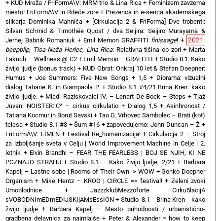
+
KUD Mreža / FriFormA\V: MRM trio & Lina Rica
+
Feminizem zavzema
mesto! FriFormA\V in Rdeče zore
+
Prezenca in e-senca akademskega
slikarja Dominika Mahniča
+
[Cirkulacija 2 & FriForma] Dve trobenti:
Silvan Schmid & Timothée Quost / dva Seijira: Seijiro Murayama &
2021
Jernej Babnik Romaniuk
+
Emil Memon GRAFFITI
finissage
!
+
beepblip, Tisa Neža Herlec, Lina Rica
: Relativna tišina ob zori
+
Marta
Fakuch – Wellness @ C2
+
Emil Memon – GRAFFITI
+
Studio 8.1: Kako
živijo ljudje (bonus track)
+
KUD Obrat: Onkraj 10 let & Stefan Doepner:
Humus
+
Joe Summers: Five New Songs
+
1,5 + Diorama: vizualni
dialog Tatiane K. in Giampaola P.
+
Studio 8.1 #4/21 Brina Kren: kako
živijo ljudje.
+
Mladi Raziskovalci IV. – Lenart De Bock – Steps
+
Tjaž
Juvan: NOISTER::C² – cirkus cirkulatio
+
Dialog 1,5 + Asinhronost /
Tatiana Kocmur in Borut Savski
+
Tao G. Vrhovec Sambolec – Brati (kot)
telesa
+
Studio 8.1 #3 + Šum #16
+
zapovedujemo: John Duncan – Ž
+
FriFormA\V: LĪMEN
+
Festival Re_humanizacija!
+
Cirkulacija 2 – Stroj
za izboljšanje sveta v Celju | World Improvement Machine in Celje | 2.
letnik
+
Elvin Brandhi – FEAR THE FEARLESS | BOJ SE NJIH, KI NE
POZNAJO STRAHU
+
Studio 8.1 — Kako živijo ljudje, 2/21
+
Barbara
Kapelj – Lastne sobe | Rooms of Their Own -> WOW
+
Gonko Doepner
Organism
+
Mike Hentz – KROG | CIRCLE => festival!
+
Zeleni zvoki
Umoblodnice
+
JazzzklubMezzoforte Cirku5lacijA
sVOBODNImEDmEDIJSKIjAMsEssION
+
Studio_8.1 _ Brina Kren _ kako
živijo ljudje
+
Barbara Kapelj – Mesto prihodnosti / urbanistično-
gradbena delavnica za najmlajše
+
Peter & Alexander = how to keep