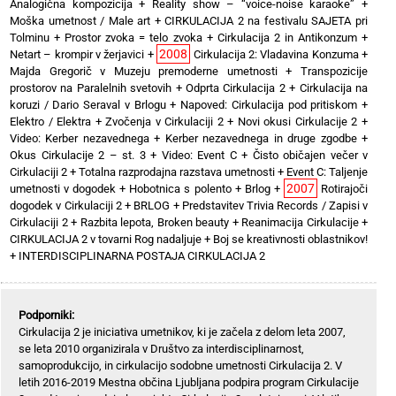
Analogična kompozicija
+
Reality show – “voice-noise karaoke”
+
Moška umetnost / Male art
+
CIRKULACIJA 2 na festivalu SAJETA pri
Tolminu
+
Prostor zvoka = telo zvoka
+
Cirkulacija 2 in Antikonzum
+
2008
Netart – krompir v žerjavici
+
Cirkulacija 2: Vladavina Konzuma
+
Majda Gregorič v Muzeju premoderne umetnosti
+
Transpozicije
prostorov na Paralelnih svetovih
+
Odprta Cirkulacija 2
+
Cirkulacija na
koruzi / Dario Seraval v Brlogu
+
Napoved: Cirkulacija pod pritiskom
+
Elektro / Elektra
+
Zvočenja v Cirkulaciji 2
+
Novi okusi Cirkulacije 2
+
Video: Kerber nezavednega
+
Kerber nezavednega in druge zgodbe
+
Okus Cirkulacije 2 – st. 3
+
Video: Event C
+
Čisto običajen večer v
Cirkulaciji 2
+
Totalna razprodajna razstava umetnosti
+
Event C: Taljenje
2007
umetnosti v dogodek
+
Hobotnica s polento
+
Brlog
+
Rotirajoči
dogodek v Cirkulaciji 2
+
BRLOG
+
Predstavitev Trivia Records / Zapisi v
Cirkulaciji 2
+
Razbita lepota, Broken beauty
+
Reanimacija Cirkulacije
+
CIRKULACIJA 2 v tovarni Rog nadaljuje
+
Boj se kreativnosti oblastnikov!
+
INTERDISCIPLINARNA POSTAJA CIRKULACIJA 2
Podporniki:
Cirkulacija 2 je iniciativa umetnikov, ki je začela z delom leta 2007,
se leta 2010 organizirala v Društvo za interdisciplinarnost,
samoprodukcijo, in cirkulacijo sodobne umetnosti Cirkulacija 2. V
letih 2016-2019 Mestna občina Ljubljana podpira program Cirkulacije