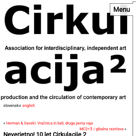
Menu
slovensko
english
«
Herman & Savski: Vračnica in bali; druga javna vaja
MC2=Ǝ / gibalna razstava
»
Neverjetno! 10 let Cirkulacije 2