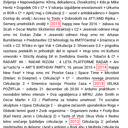
življenja
+
Napovedujemo: Klima, dekadenca, človek|stroj
+
Kdo je Mike
Hentz
+
Dogodek O5 v C²
+
V iskanju izgubljene enostavnosti
+
Urkuma
in ROR v C²
+
April/ maj v Cirkulaciji 2 – uvod v antidekadenco
+
Sejem
Dostop do orodij | Access to Tools
+
Dobrodošli na ATT/AND Rijeka –
2015
Semenj umetniških orodij!
+
happy new fear 2016 – zabava na
žicah
+
Oscar Martin: Ekstremni Atraktorji v C2
+
Jesenski odmevi Hrup
smo mi: Dušan Zidar
+
Jesenski odmevi Hrup smo mi: Arturas
Bumšteinas
+
Predstavitev C2 tehnologij na #MTFCentral
+
šmarnica in
cvičk v C2: N’toko in Igor Vuk
+
Cirkulacija 2: Showcase 0.3 = prigodna
razstava preteklih in prihodnjih del in opravil
+
Hrup smo mi::Kulturni
vmesniki
+
Strictly Analog 3# in Svetlobna Gverila v Tobačni & C²
+
RADART #6 :: RADAR RIZOM :: 4 LETA PLATFORME RADAR
+
Ars
2014
ac²ustic²a -> ART’S BIRTHDAY PARTY, 16. januar 2015
+
Happy
New Fear!
+
Hrup smo mi: Prostor časa | Space Time
+
Microbot
(Stelarc in Doepner) v Cirkulaciji²
+
C² – otvoritev novega prostora
2013
Cirkulacije 2
+
Smernice razvoja: Prostor časa
+
VELIKA
POŽRTIJA – sobota 21. december ob 20.00
+
Arduino praktikum =
novodobni tehno intenziv
+
Dva ugrabljenca z MFRU: John Smith in
Oscar Martin
+
C2 / Platforma za totalno umetnost: Tri socialne
skulpture
+
Izjava Cirkulacije 2 – skupine začasnih uporabnikov Roga
+
Globoki temni gozd
+
Zvok organizma – Organizem zvoka
+
Fruity-Box
(Karl Heinz Jeron v Cirkulaciji 2)
+
Taste of Vtol/ Okus Vtola
+
Redno
2012
letno srečanje ljubiteljev cirkulacije
+
Cirkulacija 2: pričetek
predstavitev in delavnic Uvod v arduino v RogLabu
+
Multipla cirkulacija