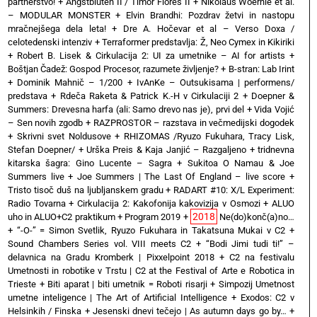
partnerstvo!
+
Angstblüten II / Timor Flores II
+
Nikolaus Woernle et al.
– MODULAR MONSTER
+
Elvin Brandhi: Pozdrav žetvi in nastopu
mračnejšega dela leta!
+
Dre A. Hočevar et al – Verso Doxa /
celotedenski intenziv
+
Terraformer predstavlja: Ž, Neo Cymex in Kikiriki
+
Robert B. Lisek & Cirkulacija 2: UI za umetnike – AI for artists
+
Boštjan Čadež: Gospod Procesor, razumete življenje?
+
B-stran: Lab Irint
+
Dominik Mahnič – 1/200
+
IvAnKe – Outsukisama | performens/
predstava
+
Rdeča Raketa & Patrick K.-H v Cirkulaciji 2
+
Doepner &
Summers: Drevesna harfa (ali: Samo drevo nas je), prvi del
+
Vida Vojić
– Sen novih zgodb
+
RAZPROSTOR – razstava in večmedijski dogodek
+
Skrivni svet Noldusove
+
RHIZOMAS /Ryuzo Fukuhara, Tracy Lisk,
Stefan Doepner/
+
Urška Preis & Kaja Janjić – Razgaljeno
+
tridnevna
kitarska šagra: Gino Lucente – Sagra
+
Sukitoa O Namau & Joe
Summers live
+
Joe Summers | The Last Of England – live score
+
Tristo tisoč duš na ljubljanskem gradu
+
RADART #10: X/L Experiment:
Radio Tovarna
+
Cirkulacija 2: Kakofonija kakovizija v Osmozi
+
ALUO
2018
uho in ALUO+C2 praktikum
+
Program 2019
+
Ne(do)konč(a)no…
+
“-O-” = Simon Svetlik, Ryuzo Fukuhara in Takatsuna Mukai v C2
+
Sound Chambers Series vol. VIII meets C2
+
“Bodi Jimi tudi ti!” –
delavnica na Gradu Kromberk | Pixxelpoint 2018
+
C2 na festivalu
Umetnosti in robotike v Trstu | C2 at the Festival of Arte e Robotica in
Trieste
+
Biti aparat | biti umetnik = Roboti risarji
+
Simpozij Umetnost
umetne inteligence | The Art of Artificial Intelligence
+
Exodos: C2 v
Helsinkih / Finska
+
Jesenski dnevi tečejo | As autumn days go by…
+