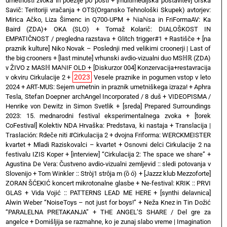
umetnosti zvoka in poezije po pošti
+
[multimedijska postavitev] Urška
Savič: Teritoriji vračanja
+
OTS(Organsko Tehnološki Skupek) avtorjev:
Mirica Ačko, Liza Šimenc in Q700-UPM
+
ℕiaℕsa in FriFormaAV: Ka
Baird (ZDA)+ OKA (SLO)
+
Tomaž Kolarič: DIALOŠKOST IN
EMPATIČNOST / pregledna razstava
+
Glitch trigger#1
+
Rastišče
+
[na
praznik kulture] Niko Novak – Poslednji med velikimi croonerji | Last of
the big crooners
+
[last minute] vrhunski avdio-vizualni duo MSℍℝ (ZDA)
v ŽIVO z MASℍ MAℕIF OLD
+
[Diskurzor 004] Konzervacija+restavracija
2023
v okviru Cirkulacije 2
+
Vesele praznike in pogumen vstop v leto
2024
+
ART-MUS: Sejem umetnin in praznik umetniškega izraza!
+
Aphra
Tesla, Stefan Doepner archAngel Incorporated / 8 duš
+
VIDEOPISMA /
Henrike von Dewitz in Simon Svetlik
+
[sreda] Prepared Surroundings
2023: 15. mednarodni festival eksperimentalnega zvoka
+
[torek
CoFestival] Kolektiv NDA Hrvaška: Predstava, ki nastaja
+
Translacija |
Traslación: Rdeče niti #Cirkulacija 2
+
dvojna Friforma: WERCKMEISTER
kvartet + Mladi Raziskovalci – kvartet
+
Osnovni delci Cirkulacije 2 na
festivalu IZIS Koper
+
[interview] “Cirkulacija 2: The space we share”
+
Agustina De Vera: Čustveno avdio-vizualni zemljevid :: sledi potovanja v
Slovenijo
+
Tom Winkler :: Stròj1 strôja m (ȍ ó)
+
[Jazzz klub Mezzoforte]
ZORAN ŠĆEKIĆ koncert mikrotonalne glasbe
+
Ne-festival: KRIK :: PRVI
GLAS
+
Vida Vojić :: PATTERNS LEAD ME HERE
+
[synthi delavnica]
Alwin Weber “NoiseToys – not just for boys!”
+
Neža Knez in Tin Dožić
“PARALELNA PRETAKANJA”
+
THE ANGEL’S SHARE / Del gre za
angelce
+
Domišljija se razmahne, ko je zunaj slabo vreme | Imagination