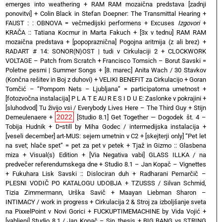
emerges into weathering
+
RAM RAM mozaična predstava [zadnji
ponovitvi]
+
Colin Black in Stefan Doepner: The Transmittal Hearing
+
FAUST : : OBNOVA = večmedijski performens
+
Excuses
Izgovori
+
KRAČA :: Tatiana Kocmur in Marta Fakuch
+
[3x v tednu] RAM RAM
mozaična predstava
+
[popopraznična] Pogojna aritmija (z ali brez)
+
RADART # 14: SONOR(N)OST | tudi v Cirkulaciji 2
+
CLOCKWORK
VOLTAGE – Patch from Scratch
+
Francisco Tomsich – Borut Savski =
Poletne pesmi | Summer Songs
+
[8. marec] Anita Wach / 30 Stavkov
(Končna rešitev in Boj z duhovi)
+
VELIKI BENEFIT za Cirkulacijo
+
Goran
Tomčić – “Pompom Nets – Ljubljana” = participatorna umetnost
+
[fotozvočna instalacija] P L A T E AU R E S I D U E: Zaslonke v pokrajini
+
[sluhodvod] Tu živijo vsi / Everybody Lives Here – The Third Guy + Stijn
2022
Demeulenaere
+
[Studio 8.1] Get Together — Dogodek št. 4 –
Tobija Hudnik
+
D•still by Miha Godec / intermedijska instalacija
+
[veseli december] art-MUS: sejem umetnin v C2
+
[skejterji only] “Pet let
na svet; hlače spet” = pet za pet v petek
+
Tjaž in Gizmo :: Glasbena
miza + Visual(s) Edition
+
[Via Negativa vabi] GLASS ILLKA / na
predvečer referendumskega dne
+
Studio 8.1 – Jan Kopač – Vignettes
+
Fukuhara Lisk Savski :: Dislociran duh
+
Radharani Pernarčič –
PLESNI VODIČ PO KATALOGU UDOBJA
+
TZUSSS / Silvan Schmid,
Tizia Zimmermann, Urška Savič
+
Maayan Liebman Sharon –
INTIMACY / work in progress
+
Cirkulacija 2 & Stroj za izboljšanje sveta
na PixxelPoint v Novi Gorici
+
FUCKUPTIMEMACHINE by Vida Vojić
+
[vabljeni] Studio 8.1 / Jan Kopač – Sin_thesis
+
BIG BANG vs STRING