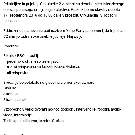
Prijateljice in prijatelji Cirkulacije 2 vabljeni na desetletnico intenzivnega
delovanja našega omiljenega kolektiva. Praznik bomo slavili v soboto,
17. septembra 2016 od 16.00 dalje v prostoru Cirkulacija² v Tobačni
Ljubljana.
Pridruženo praznovanje pod nazivom Virgo Party pa pomeni, da trije člani
C2 slavijo tudi visoke osebne jubileje! Naj živijo.
Program:
Piknik / BBQ = roštilj
– pečemo kruh, meso, zelenjavo;
– tudi vi prispevajte vaše priljubljene dodatke
– ali prispevke
Srečanje bo potekalo ne glede na vremenske razmere.
Drva so.
Streha je.
Strahu pa ne!
Vzporedno v veliki dvorani ad-hoc dogodki, intervencije, robotki, avdio-
video, interakcije.
Tudi zaplesali bomo, je rekel Stefan!