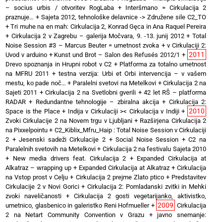
– socius urbis / otvoritev RogLaba
+
Interšmano = Cirkulacija 2
praznuje…
+
Sajeta 2012, tehnološke delavnice -> Združene sile C2_TO
+
Tri muhe na en mah: Cirkulacija 2, Konrad Gęca in Ana Raquel Pereira
+
Cirkulacija 2 v Zagrebu – galerija Močvara, 9. -13. junij 2012
+
Total
Noise Session #3 – Marcus Beuter = umetnost zvoka
+
v Cirkulaciji 2:
2011
Uvod v arduino
+
Kunst und Brot – Salon des Refusés 2012/1
+
Drevo spoznanja in Hrupni robot v C2
+
Platforma za totalno umetnost
na MFRU 2011
+
testna verzija: Urbi et Orbi intervencija – v vašem
mestu, ko pade noč…
+
Paralelni svetovi na Metelkovi
+
Cirkulacija 2 na
Sajeti 2011
+
Cirkulacija 2 na Svetlobni gverili
+
42 let RŠ – platforma
RADAR
+
Redundantne tehnologije – zbiralna akcija
+
Cirkulacija 2:
2010
Space is the Place
+
Indija v Cirkulaciji >< Cirkulacija v Indiji
+
Zvoki Cirkulacije 2 na Novem trgu v Ljubljani
+
Razširjena Cirkulacija 2
na Pixxelpointu
+
C2_Kiblix_Mfru_Haip : Total Noise Session v Cirkulaciji
2
+
Jesenski sadeži Cirkulacije 2
+
Social Noise Session
+
C2 na
Paralelnih svetovih na Metelkovi
+
Cirkulacija 2 na festivalu Sajeta 2010
+
New media drivers feat. Cirkulacija 2
+
Expanded Cirkulacija at
Alkatraz – wrapping up
+
Expanded Cirkulacija at Alkatraz
+
Cirkulacija
na Vstop prost v Celju
+
Cirkulacija 2 prejme Zlato ptico
+
Predstavitev
Cirkulacije 2 v Novi Gorici
+
Cirkulacija 2: Pomladanski zvitki in Mehki
zvoki naveličanosti
+
Cirkulacija 2 gosti vegetarijanko, aktivistko,
2009
umetnico, glasbenico in galeristko Reni Hofmueller
+
Cirkulacija
2 na Netart Community Convention v Grazu
+
javno snemanje: