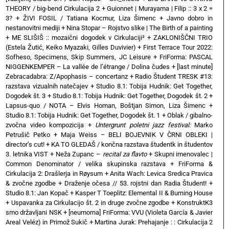
THEORY / big-bend Cirkulacija 2
+
Guionnet | Murayama | Filip :: 3 x 2 =
3?
+
ŽIVI FOSIL / Tatiana Kocmur, Liza Šimenc
+
Javno dobro in
nestanovitni mediji
+
Nina Stopar – Rojstvo slike | The Birth of a painting
+
ME SLIŠIŠ :: mozaični dogodek v Cirkulaciji²
+
ZAKLONIŠČNI TRIO
(Estela Žutić, Keiko Myazaki, Gilles Duvivier)
+
First Terrace Tour 2022:
Sofheso, Specimens, Skip Summers, JC Leisure
+
FriForma: PASCAL
NIGGENKEMPER – La vallée de l’étrange / Dolina čudes
+
[last minute]
Zebracadabra: Z/Apophasis – concertanz
+
Radio Študent TRESK #13:
razstava vizualnih natečajev
+
Studio 8.1: Tobija Hudnik: Get Together,
Dogodek št. 3
+
Studio 8.1: Tobija Hudnik: Get Together, Dogodek št. 2
+
Lapsus-quo / NOTA – Elvis Homan, Boštjan Simon, Liza Šimenc
+
Studio 8.1: Tobija Hudnik: Get Together, Dogodek št. 1
+
Oblak / gibalno-
zvočna video kompozicija
+
Untergrunt poletni jazz festival:
Marko
Petrušič Petko
+
Maja Weiss – BELI BOJEVNIK V ČRNI OBLEKI |
director’s cut!
+
KA TO GLEDAŠ / končna razstava študentk in študentov
3. letnika VIST
+
Neža Zupanc –
recital za flavto
+
Skupni imenovalec |
Common Denominator / velika skupinska razstava
+
FriForma &
Cirkulacija 2: Drašlerja in Røysum
+
Anita Wach: Levica Sredica Pravica
& zvočne zgodbe
+
Draženje očesa // 53. rojstni dan Radia Študent!
+
Studio 8.1: Jan Kopač
+
Kasper T Toeplitz: Elemental II & Burning House
+
Uspavanka za Cirkulacijo št. 2 in druge zvočne zgodbe
+
KonstruktK3
smo državljani NSK
+
[neumorna] FriForma: VVU (Violeta García & Javier
Areal Veléz) in Primož Sukič
+
Martina Jurak: Prehajanje : : Cirkulacija 2