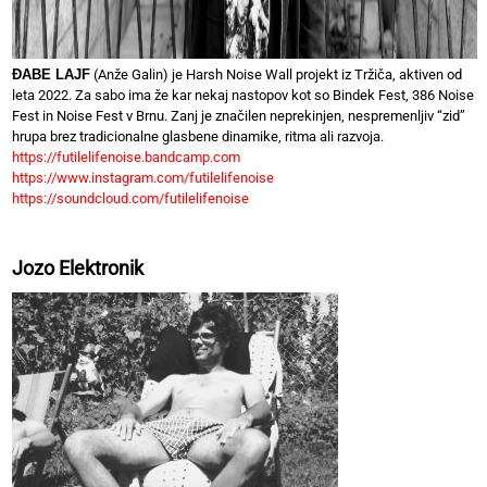
ĐABE LAJF
(Anže Galin) je Harsh Noise Wall projekt iz Tržiča, aktiven od
leta 2022. Za sabo ima že kar nekaj nastopov kot so Bindek Fest, 386 Noise
Fest in Noise Fest v Brnu. Zanj je značilen neprekinjen, nespremenljiv “zid”
hrupa brez tradicionalne glasbene dinamike, ritma ali razvoja.
https://futilelifenoise.bandcamp.com
https://www.instagram.com/futilelifenoise
https://soundcloud.com/futilelifenoise
Jozo Elektronik