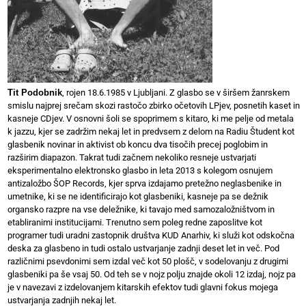
Tit Podobnik
, rojen 18.6.1985 v Ljubljani. Z glasbo se v širšem žanrskem
smislu najprej srečam skozi rastočo zbirko očetovih LPjev, posnetih kaset in
kasneje CDjev. V osnovni šoli se spoprimem s kitaro, ki me pelje od metala
k jazzu, kjer se zadržim nekaj let in predvsem z delom na Radiu Študent kot
glasbenik novinar in aktivist ob koncu dva tisočih precej poglobim in
razširim diapazon. Takrat tudi začnem nekoliko resneje ustvarjati
eksperimentalno elektronsko glasbo in leta 2013 s kolegom osnujem
antizaložbo ŠOP Records, kjer sprva izdajamo pretežno neglasbenike in
umetnike, ki se ne identificirajo kot glasbeniki, kasneje pa se dežnik
organsko razpre na vse deležnike, ki tavajo med samozaložništvom in
etabliranimi institucijami. Trenutno sem poleg redne zaposlitve kot
programer tudi uradni zastopnik društva KUD Anarhiv, ki služi kot odskočna
deska za glasbeno in tudi ostalo ustvarjanje zadnji deset let in več. Pod
različnimi psevdonimi sem izdal več kot 50 plošč, v sodelovanju z drugimi
glasbeniki pa še vsaj 50. Od teh se v nojz polju znajde okoli 12 izdaj, nojz pa
je v navezavi z izdelovanjem kitarskih efektov tudi glavni fokus mojega
ustvarjanja zadnjih nekaj let.