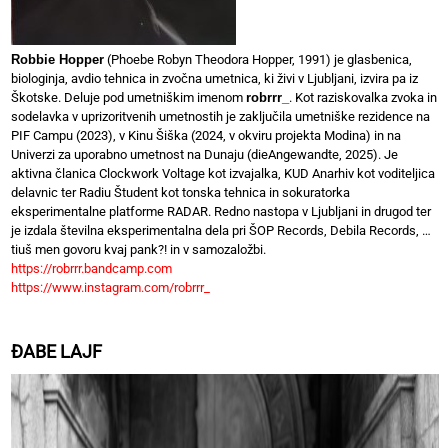
Robbie Hopper
(Phoebe Robyn Theodora Hopper, 1991) je glasbenica,
biologinja, avdio tehnica in zvočna umetnica, ki živi v Ljubljani, izvira pa iz
Škotske. Deluje pod umetniškim imenom
robrrr_
. Kot raziskovalka zvoka in
sodelavka v uprizoritvenih umetnostih je zaključila umetniške rezidence na
PIF Campu (2023), v Kinu Šiška (2024, v okviru projekta Modina) in na
Univerzi za uporabno umetnost na Dunaju (dieAngewandte, 2025). Je
aktivna članica Clockwork Voltage kot izvajalka, KUD Anarhiv kot voditeljica
delavnic ter Radiu Študent kot tonska tehnica in sokuratorka
eksperimentalne platforme RADAR. Redno nastopa v Ljubljani in drugod ter
je izdala številna eksperimentalna dela pri ŠOP Records, Debila Records, …
tiuš men govoru kvaj pank?! in v samozaložbi.
https://robrrr.bandcamp.com
https://www.instagram.com/robrrr_
ĐABE LAJF