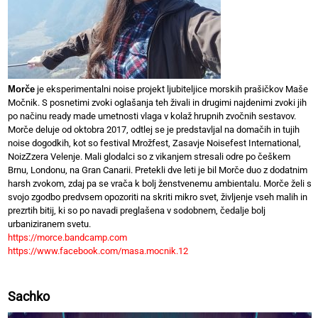
Morče
je eksperimentalni noise projekt ljubiteljice morskih prašičkov Maše
Močnik. S posnetimi zvoki oglašanja teh živali in drugimi najdenimi zvoki jih
po načinu ready made umetnosti vlaga v kolaž hrupnih zvočnih sestavov.
Morče deluje od oktobra 2017, odtlej se je predstavljal na domačih in tujih
noise dogodkih, kot so festival Mrožfest, Zasavje Noisefest International,
NoizZzera Velenje. Mali glodalci so z vikanjem stresali odre po češkem
Brnu, Londonu, na Gran Canarii. Pretekli dve leti je bil Morče duo z dodatnim
harsh zvokom, zdaj pa se vrača k bolj ženstvenemu ambientalu. Morče želi s
svojo zgodbo predvsem opozoriti na skriti mikro svet, življenje vseh malih in
prezrtih bitij, ki so po navadi preglašena v sodobnem, čedalje bolj
urbaniziranem svetu.
https://morce.bandcamp.com
https://www.facebook.com/masa.mocnik.12
Sachko