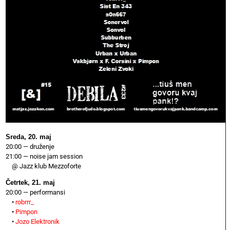
Sreda, 20. maj
20:00 — druženje
21:00 — noise jam session
@ Jazz klub Mezzoforte
Četrtek, 21. maj
20:00 — performansi
•
robrrr_
•
Pimpon
•
Jozo Elektronik