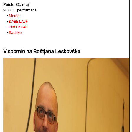
Petek, 22. maj
20:00 — performansi
•
Morče
•
ĐABE LAJF
•
Sist En 343
•
Sachko
V spomin na Boštjana Leskovška