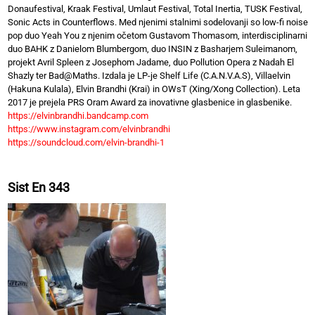
Donaufestival, Kraak Festival, Umlaut Festival, Total Inertia, TUSK Festival,
Sonic Acts in Counterflows. Med njenimi stalnimi sodelovanji so low-fi noise
pop duo Yeah You z njenim očetom Gustavom Thomasom, interdisciplinarni
duo BAHK z Danielom Blumbergom, duo INSIN z Basharjem Suleimanom,
projekt Avril Spleen z Josephom Jadame, duo Pollution Opera z Nadah El
Shazly ter Bad@Maths. Izdala je LP-je Shelf Life (C.A.N.V.A.S), Villaelvin
(Hakuna Kulala), Elvin Brandhi (Krai) in OWsT (Xing/Xong Collection). Leta
2017 je prejela PRS Oram Award za inovativne glasbenice in glasbenike.
https://elvinbrandhi.bandcamp.com
https://www.instagram.com/elvinbrandhi
https://soundcloud.com/elvin-brandhi-1
Sist En 343