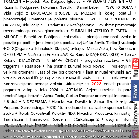
TOMAŽIN
+
[v petek] Pau Delgado Iglesias – PRISLUHNI / LISTEN
+
O
=
Kržišnik, Podgoršek, Fukuhara, Svetlik
+
Daniel Leber – PSYCHO SOMA
+
Vida Vojić :: DRUGAČEN GROOVE JE MOŽEN! [s kolegi poeti…]
+
[vnebovzetje] Umetnost je poletna pisarna
+
WILHELM GROENER: 33
SKIZZEN_Cirkulacije 2
+
Radart #15: Raz(n)čaranje
+
avObrat: praznovanje
mednarodnega dneva glaaazvoka
+
SUMISH IN ATSUKO PLEŠETA …
+
MILOST
+
Benefit za Boštjana Leskovška – pionirja umetnosti zvoka in
poezije po pošti
+
[multimedijska postavitev] Urška Savič: Teritoriji vračanja
+
OTS(Organsko Tehnološki Skupek) avtorjev: Mirica Ačko, Liza Šimenc in
Q700-UPM
+
ℕiaℕsa in FriFormaAV: Ka Baird (ZDA)+ OKA (SLO)
+
Tomaž
Kolarič: DIALOŠKOST IN EMPATIČNOST / pregledna razstava
+
Glitch
trigger#1
+
Rastišče
+
[na praznik kulture] Niko Novak – Poslednji med
velikimi croonerji | Last of the big crooners
+
[last minute] vrhunski avdio-
vizualni duo MSℍℝ (ZDA) v ŽIVO z MASℍ MAℕIF OLD
+
[Diskurzor 004]
2023
Konzervacija+restavracija v okviru Cirkulacije 2
+
Vesele praznike in
pogumen vstop v leto 2024
+
ART-MUS: Sejem umetnin in praznik
umetniškega izraza!
+
Aphra Tesla, Stefan Doepner archAngel Incorporated
/ 8 duš
+
VIDEOPISMA / Henrike von Dewitz in Simon Svetlik
+
[sreda]
Prepared Surroundings 2023: 15. mednarodni festival eksperimentalnega
zvoka
+
[torek CoFestival] Kolektiv NDA Hrvaška: Predstava, ki nastaja
+
Translacija | Traslación: Rdeče niti #Cirkulacija 2
+
dvojna Friforma:
WERCKMEISTER kvartet + Mladi Raziskovalci – kvartet
+
Osnovni delci
Cirkulacije 2 na festivalu IZIS Koper
+
[interview] “Cirkulacija 2: The space
Za nekatere funkcionalnosti uporabljamo piškotke -
preverite naše
we share”
+
Agustina De Vera: Čustveno avdio-vizualni zemljevid :: sledi
piškotke
- za to pa po direktivi EU potrebujemo vaše privoljenje.