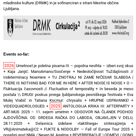
mladinske kulture (DRMK) in je sofinanciran s strani Mestne občine
Ljubljana.
Events so-far:
2026
Umetnost je poletna pisarna III – popolna nevihta – izberi svoj okus
+
Kaja Janjić: ManoAmano/Soočenje
+
Nedeoločljivost TuZdajšnosti //
Indeterminacy NowHere
+
TU ZNOTRAJ NI ZAME NIČESAR SLABEGA |
THERE IS NOTHING BAD FOR ME IN HERE
+
AFTER NOISE IS NOISE
+
O —
Fluktuacija časovnosti // Fluctuation of temporality
+
In beseda je meso
postala \\ DRUGI poskus prvega ljubljanskega pesniškega festivala
+
Eva
Mulej Vrabič in Tatiana Kocmur: chrysalis
+
HRUPNE USPAVANKE!
+
2025
VIDEOQUADROLOGUES
+
ANTOLOGIJA KRIKA III: AFTERPARTY
+
ART-MUS 2025 – 11. sejem umetnin
+
ODGOVOR NA ČLANEK PODHOD
AJDOVŠČINA: OD GRDEGA RAČKA DO LABODA, OBJAVLJEN V DELU,
28.11.2025
+
Delavnica izdelave »taktilnega« sintesajzerja
+
VR@Animateka@C2
+
FUKTE & NODOLBY — Fall of Europe Tour 2025 +
posebni gost NMA / Neven M. Agalma
+
REVERBERACIJE | ODMEVI / GONG