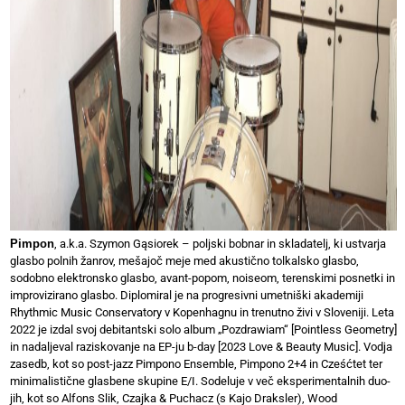
Pimpon
, a.k.a. Szymon Gąsiorek – poljski bobnar in skladatelj, ki ustvarja
glasbo polnih žanrov, mešajoč meje med akustično tolkalsko glasbo,
sodobno elektronsko glasbo, avant-popom, noiseom, terenskimi posnetki in
improvizirano glasbo. Diplomiral je na progresivni umetniški akademiji
Rhythmic Music Conservatory v Kopenhagnu in trenutno živi v Sloveniji. Leta
2022 je izdal svoj debitantski solo album „Pozdrawiam“ [Pointless Geometry]
in nadaljeval raziskovanje na EP-ju b-day [2023 Love & Beauty Music]. Vodja
zasedb, kot so post-jazz Pimpono Ensemble, Pimpono 2+4 in Cześćtet ter
minimalistične glasbene skupine E/I. Sodeluje v več eksperimentalnih duo-
jih, kot so Alfons Slik, Czajka & Puchacz (s Kajo Draksler), Wood