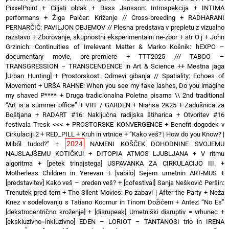
PixxelPoint
+
Ciljati oblak
+
Bass Jansson: Introspekcija
+
INTIMA
performans
+
Žiga Palčar: Križanje // Cross-breeding
+
RADHARANI
PERNARČIČ: PAVILJON OBJEMOV // Plesna predstava v prepletu z vizualno
razstavo
+
Zborovanje, skupnostni eksperimentalni ne-zbor
+
str O j
+
John
Grzinich: Continuities of Irrelevant Matter & Marko Košnik: hEXPO –
documentary movie, pre-premiere
+
TTT2025 /// TABOO –
TRANSGRESSION – TRANSCENDENCE in Art & Science ++ Mestna jaga
[Urban Hunting]
+
Prostorskost: Odmevi gibanja // Spatiality: Echoes of
Movement
+
URŠA RAHNE: When you see my fake lashes, Do you imagine
my shaved P****
+
Druga tradicionalna Poletna pisarna \\ 2nd traditional
“Art is a summer office”
+
VRT / GARDEN
+
Niansa 2K25
+
Zadušnica za
Boštjana
+
RADART #16: Naključna radijska štiharica
+
Otvoritev #16
festivala Tresk <<<
+
PROSTORSKE KONVERGENCE
+
Benefit dogodek v
Cirkulaciji 2
+
RED_PILL
+
Kruh in vrtnice
+
“Kako veš? | How do you Know? |
2024
Miből tudod?”
+
NAMENI KOŠČEK DOHODNINE SVOJEMU
NAJSLAJŠEMU KOTIČKU!
+
DITOPIA ATMOS LJUBLJANA
+
V ritmu
algoritma
+
[petek trinajstega] USPAVANKA ZA CIRKULACIJO III. +
Motherless Children in Yerevan
+
[vabilo] Sejem umetnin ART-MUS
+
[predstavitev] Kako veš – preden veš?
+
[cofestival] Sanja Nešković Peršin:
Trenutek pred tem
+
The Silent Movies: Po zabavi | After the Party
+
Neža
Knez v sodelovanju s Tatiano Kocmur in Tinom Dožićem
+
Antez: “No Es”
[dekstrocentrično kroženje]
+
[disrupeak] Umetniški disruptiv = vrhunec
+
[ekskluzivno=inkluzivno] EDEN – LORIOT – TANTANOSI trio in IRENA