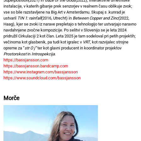
Superposition
(2021) in
Gaze of the Gods
(2022); interaktivne umetniške
instalacije, v katerih gibanje prek senzorjev v realnem času oblikuje zvok;
vse so bile razstavljene na Big Art v Amsterdamu. Skupaj s .kunrad je
ustvaril
TIN 1: rainfall
(2016, Utrecht) in
Between Copper and Zinc
(2022,
Haag), kjer se zvoki iz narave prepletajo s tehnologijo ter ustvarjajo naravno
navdahnjene zvočne kompozicije. Po selitvi v Slovenijo se je leta 2024
pridružil Cirkulaciji 2 kot član. Leta 2025 je tam sodeloval pri petih projektih;
večinoma kot glasbenik, pa tudi kot igralec v
VRT
, kot razvijalec strojne
opreme za “
str O j”
ter kot glavni producent in koordinator projektov
Prostorskost
in
Introspekcija
.
https://bassjansson.com
https://bassjansson.bandcamp.com
https://www.instagram.com/bassjansson
https://www.soundcloud.com/bassjansson
Morče