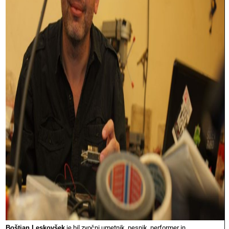
Boštjan Leskovšek
je bil zvočni umetnik, pesnik, performer in