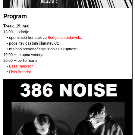
Program
Torek, 19. maj
18:00 — odprtje
• spominski trenutek za
Boštjana Leskovška
• podelitev častnih članstev C2
• majhno presenečenje iz noise skupnosti
19:00 — skupna večerja
20:00 — performansi
•
Bass Jansson
•
Elvin Brandhi