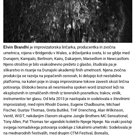
Elvin Brandhi
je improvizatorska liričarka, producentka in zvočna
umetnica, rojena v Bridgendu v Wales, a državljanka sveta, ki se giblje med
Dunajem, Kampalo, Berlinom, Kairu, Dakarjem, Marseillom in Newcastlom.
Njeno otroštvo je bilo vsakodnevno prežeto z glasbo, študirala pa je
slikarstvo in risanje na Dunajski akademiji finih umetnosti. Njena zvočna
produkcija se razvija na popačenih osnovah, ki delujejo kot nestabilna
platforma, na kateri poje in izvaja improvizirane tokove zavesti skozi lirična
potovanja. Globoko besna ali nesmiselna spoken word izraznost leži na
eksplozivnih in izmaličenih ritmih iz terenskih posnetkov, trakov, vinilk,
instrumentov ter glasu. Od leta 2013 je nastopala in sodelovala s številnimi
improvizatorji, med njimi Rhodri Davies, Eugene Chadbourne, Michael
Fischer, Gustav Thomas, Greta Buitiké, THF Drenching, Alan Wilkinson,
Ventil, WIDT, nekdanjim članom skupine Jungle Brothers MC Sensational,
Tony Allen, Pat Thomas ter ugandski kolektiv Nyege Nyege. Na vsaki postaji
svojega nomadskega potovanja sodeluje z lokalnimi umetniki. Sodelovala je
na mednarodnih festivalih, med drugim CTM Festival, Borealis,