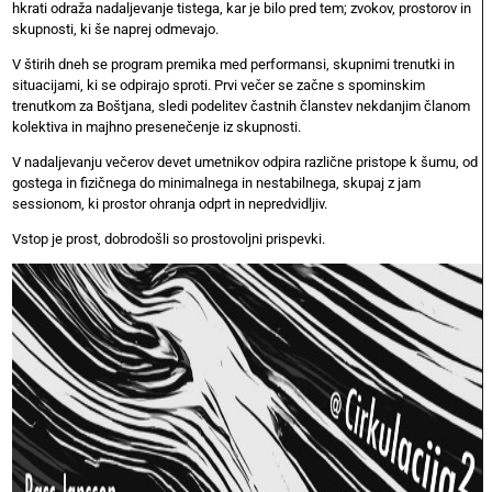
hkrati odraža nadaljevanje tistega, kar je bilo pred tem; zvokov, prostorov in
skupnosti, ki še naprej odmevajo.
V štirih dneh se program premika med performansi, skupnimi trenutki in
situacijami, ki se odpirajo sproti. Prvi večer se začne s spominskim
trenutkom za Boštjana, sledi podelitev častnih članstev nekdanjim članom
kolektiva in majhno presenečenje iz skupnosti.
V nadaljevanju večerov devet umetnikov odpira različne pristope k šumu, od
gostega in fizičnega do minimalnega in nestabilnega, skupaj z jam
sessionom, ki prostor ohranja odprt in nepredvidljiv.
Vstop je prost, dobrodošli so prostovoljni prispevki.