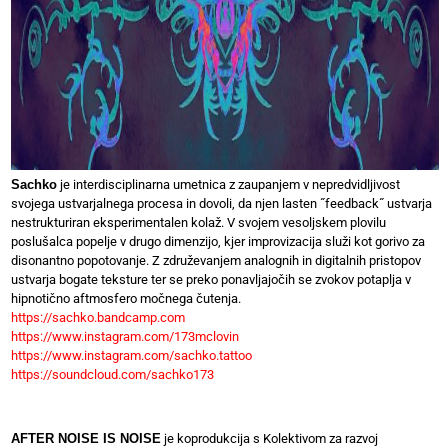
Sachko
je interdisciplinarna umetnica z zaupanjem v nepredvidljivost
svojega ustvarjalnega procesa in dovoli, da njen lasten ˝feedback˝ ustvarja
nestrukturiran eksperimentalen kolaž. V svojem vesoljskem plovilu
poslušalca popelje v drugo dimenzijo, kjer improvizacija služi kot gorivo za
disonantno popotovanje. Z združevanjem analognih in digitalnih pristopov
ustvarja bogate teksture ter se preko ponavljajočih se zvokov potaplja v
hipnotično aftmosfero močnega čutenja.
https://sachko.bandcamp.com
https://www.instagram.com/173mclovin
https://www.instagram.com/sachko.tattoo
https://soundcloud.com/sachko173
AFTER NOISE IS NOISE
je koprodukcija s Kolektivom za razvoj