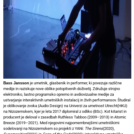
Bass Jansson
je umetnik, glasbenik in performer, ki povezuje različne
medije in raziskuje nove oblike potopitvenih doživetij. Združuje strojno
elektroniko, lastno programsko opremo in avdiovizualne medije za
ustvarjanje interaktivnih umetniških instalacij in živih performansov. Študiral
je oblikovanje zvoka (Audio Design) na Univerzi za umetnost Utrecht(HKU)
na Nizozemskem, kjer je leta 2017 diplomiral z odliko (BSc). Kot kitarist in
producent je deloval v zasedbah Ruthless Tabboo (2009–2013) in Atomic
Breeze (2019–2021). Med njegovimi najpomembnejšimi umetniškimi
sodelovanji na Nizozemskem so projekti z YANi:
The Sirens
(2020),