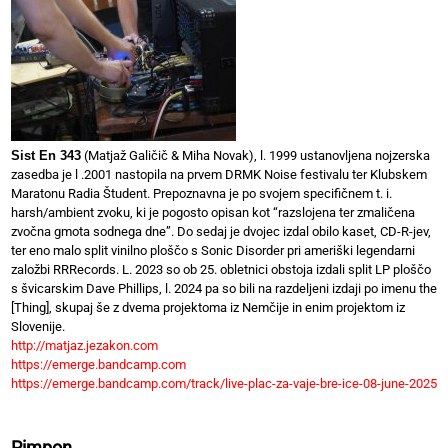
Sist En 343
(Matjaž Galičič & Miha Novak), l. 1999 ustanovljena nojzerska
zasedba je l .2001 nastopila na prvem DRMK Noise festivalu ter Klubskem
Maratonu Radia Študent. Prepoznavna je po svojem specifičnem t. i.
harsh/ambient zvoku, ki je pogosto opisan kot “razslojena ter zmaličena
zvočna gmota sodnega dne”. Do sedaj je dvojec izdal obilo kaset, CD-R-jev,
ter eno malo split vinilno ploščo s Sonic Disorder pri ameriški legendarni
založbi RRRecords. L. 2023 so ob 25. obletnici obstoja izdali split LP ploščo
s švicarskim Dave Phillips, l. 2024 pa so bili na razdeljeni izdaji po imenu the
[Thing], skupaj še z dvema projektoma iz Nemčije in enim projektom iz
Slovenije.
http://matjaz.jezakon.com
https://emerge.bandcamp.com
https://emerge.bandcamp.com/track/live-plac-za-vaje-bre-ice-08-june-2025
Pimpon