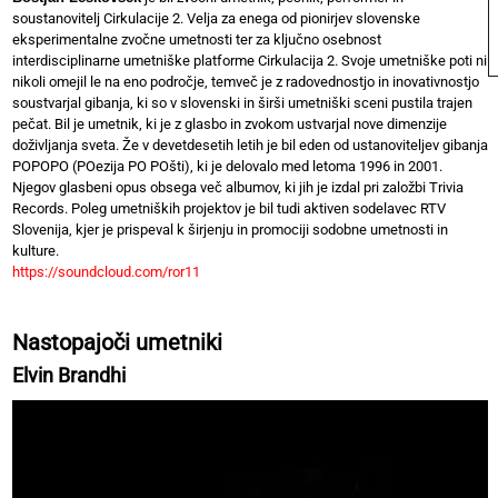
soustanovitelj Cirkulacije 2. Velja za enega od pionirjev slovenske
eksperimentalne zvočne umetnosti ter za ključno osebnost
interdisciplinarne umetniške platforme Cirkulacija 2. Svoje umetniške poti ni
nikoli omejil le na eno področje, temveč je z radovednostjo in inovativnostjo
soustvarjal gibanja, ki so v slovenski in širši umetniški sceni pustila trajen
pečat. Bil je umetnik, ki je z glasbo in zvokom ustvarjal nove dimenzije
doživljanja sveta. Že v devetdesetih letih je bil eden od ustanoviteljev gibanja
POPOPO (POezija PO POšti), ki je delovalo med letoma 1996 in 2001.
Njegov glasbeni opus obsega več albumov, ki jih je izdal pri založbi Trivia
Records. Poleg umetniških projektov je bil tudi aktiven sodelavec RTV
Slovenija, kjer je prispeval k širjenju in promociji sodobne umetnosti in
kulture.
https://soundcloud.com/ror11
Nastopajoči umetniki
Elvin Brandhi