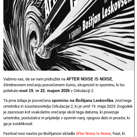
Vabimo vas, da se nam pridružite na
AFTER NOISE IS NOISE
,
štiridnevnem srečanju posvečenem šumu, skupnosti in spominu, ki bo
potekalo
med 19. in 22. majem 2026
v Cirkulaciji 2.
Ta prva izdaja je posvečena
spominu na Boštjana Leskovška
, zvočnega
umetnika in soustanovitelja Cirkulacije 2, ki je umrl 19. maja 2025. Dogodek
je zasnovan kot vsakoletno srečanje okoli tega datuma, ki povezuje
umetnike, poslušalce in prijatelje v spomin nanj, njegovo delo in prostor, ki
ga je sooblikoval.
Festival nosi naslov po Boštjanovi skladbi
After Noise Is Noise
, frazi, ki