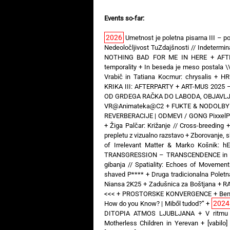
Events so-far:
2026
Umetnost je poletna pisarna III – po
Nedeoločljivost TuZdajšnosti // Indeterm
NOTHING BAD FOR ME IN HERE
+
AFT
temporality
+
In beseda je meso postala \
Vrabič in Tatiana Kocmur: chrysalis
+
HR
KRIKA III: AFTERPARTY
+
ART-MUS 2025 –
OD GRDEGA RAČKA DO LABODA, OBJAVLJE
VR@Animateka@C2
+
FUKTE & NODOLBY —
REVERBERACIJE | ODMEVI / GONG PixxelP
+
Žiga Palčar: Križanje // Cross-breeding
prepletu z vizualno razstavo
+
Zborovanje, s
of Irrelevant Matter & Marko Košnik: 
TRANSGRESSION – TRANSCENDENCE in Art 
gibanja // Spatiality: Echoes of Movement
shaved P****
+
Druga tradicionalna Poletna
Niansa 2K25
+
Zadušnica za Boštjana
+
RA
<<<
+
PROSTORSKE KONVERGENCE
+
Ben
2024
How do you Know? | Miből tudod?”
+
DITOPIA ATMOS LJUBLJANA
+
V ritmu
Motherless Children in Yerevan
+
[vabil