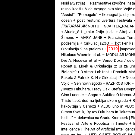
Noid (Avstrija) – Razmestitve (zvočne insta
raznolikosti
+
Vida Voyage aka Vida Vojić
“Assist” | “Pomagalo” – Ikonografija objem
ocean
+
post_festum: uvertura festivala A
FRIFORMA\AV
: NOITU – SCATTER_RADAR
+
Studio_8.1 _kako živijo ljudje
+
Stroj za 
Šimenc – MARY JANE
+
Francisco Tom
podzemlja
+
Cirkulacija2GO – kot Feniks!
2019
Cirkulacija 2 na prelomu
+
[napoved
Nikolaus Woernle et al. – MODULAR MO
Dre A. Hočevar et al – Verso Doxa / celot
Robert B. Lisek & Cirkulacija 2: UI za um
življenje?
+
B-stran: Lab Irint
+
Dominik Mah
Raketa & Patrick K.-H v Cirkulaciji 2
+
Doepn
Vojić – Sen novih zgodb
+
RAZPROSTOR – ra
/Ryuzo Fukuhara, Tracy Lisk, Stefan Doepn
Gino Lucente – Sagra
+
Sukitoa O Namau &
Tristo tisoč duš na ljubljanskem gradu
+
R
kakovizija v Osmozi
+
ALUO uho in ALUO
Simon Svetlik, Ryuzo Fukuhara in Takatsu
tudi ti!” – delavnica na Gradu Kromberk | P
Festival of Arte e Robotica in Trieste
+
B
inteligence | The Art of Artificial Intelligenc
days go by…
+
MED, CIMET, ROZINE IN ČA