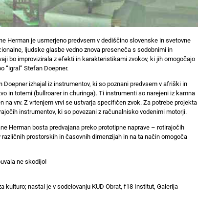
ane Herman je usmerjeno predvsem v dediščino slovenske in svetovne
dicionalne, ljudske glasbe vedno znova preseneča s sodobnimi in
vaji bo improvizirala z efekti in karakteristikami zvokov, ki jih omogočajo
 bo “igral” Stefan Doepner.
an Doepner izhajal iz instrumentov, ki so poznani predvsem v afriški in
vo in totemi (bullroarer in churinga). Ti instrumenti so narejeni iz kamna
itrjen na vrv. Z vrtenjem vrvi se ustvarja specifičen zvok. Za potrebe projekta
rajočih instrumentov, ki so povezani z računalnisko vodenimi motorji.
ne Herman bosta predvajana preko prototipne naprave – rotirajočih
 različnih prostorskih in časovnih dimenzijah in na ta način omogoča
uvala ne skodijo!
 kulturo; nastal je v sodelovanju KUD Obrat, f18 Institut, Galerija