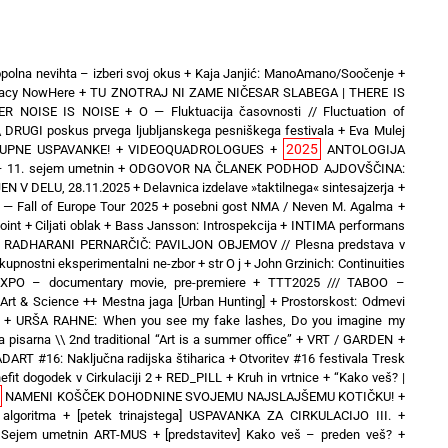
polna nevihta – izberi svoj okus
+
Kaja Janjić: ManoAmano/Soočenje
+
inacy NowHere
+
TU ZNOTRAJ NI ZAME NIČESAR SLABEGA | THERE IS
ER NOISE IS NOISE
+
O — Fluktuacija časovnosti // Fluctuation of
\ DRUGI poskus prvega ljubljanskega pesniškega festivala
+
Eva Mulej
2025
UPNE USPAVANKE!
+
VIDEOQUADROLOGUES
+
ANTOLOGIJA
 11. sejem umetnin
+
ODGOVOR NA ČLANEK PODHOD AJDOVŠČINA:
N V DELU, 28.11.2025
+
Delavnica izdelave »taktilnega« sintesajzerja
+
 Fall of Europe Tour 2025 + posebni gost NMA / Neven M. Agalma
+
oint
+
Ciljati oblak
+
Bass Jansson: Introspekcija
+
INTIMA performans
+
RADHARANI PERNARČIČ: PAVILJON OBJEMOV // Plesna predstava v
kupnostni eksperimentalni ne-zbor
+
str O j
+
John Grzinich: Continuities
hEXPO – documentary movie, pre-premiere
+
TTT2025 /// TABOO –
& Science ++ Mestna jaga [Urban Hunting]
+
Prostorskost: Odmevi
+
URŠA RAHNE: When you see my fake lashes, Do you imagine my
 pisarna \\ 2nd traditional “Art is a summer office”
+
VRT / GARDEN
+
DART #16: Naključna radijska štiharica
+
Otvoritev #16 festivala Tresk
efit dogodek v Cirkulaciji 2
+
RED_PILL
+
Kruh in vrtnice
+
“Kako veš? |
NAMENI KOŠČEK DOHODNINE SVOJEMU NAJSLAJŠEMU KOTIČKU!
+
 algoritma
+
[petek trinajstega] USPAVANKA ZA CIRKULACIJO III. +
o] Sejem umetnin ART-MUS
+
[predstavitev] Kako veš – preden veš?
+