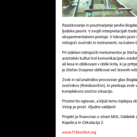
Raziskovanje in poustvarjanje pevke Bogd
ljudske pesmi. V svojih interpretacijah tra
eksperimentalnimi pristopi. V tokratni javni 
rotirajoči zvočniki in instrumenti, na katere
Pri izdelavi rotirajočih instrumentov je Stef
avstralski kulturi kot komunikacijsko sredst
ali lesa in oblikovani v obliki krila, ki je pr
je Stefan Doepner oblikoval več lesenih roti
Zvok in računalniško procesiran glas Bogda
zvočnikov (Rotobosofon), ki predvaja zvok v
kompleksno zvočno situacijo.
Prostor bo ogrevan, a kljub temu toplejsa ob
Vstop je prost. Vljudno vabljeni!
Projekt je financiran s strani MOL-Oddelek za
Kapelica in Cirkulacija 2.
www.f18institut.org