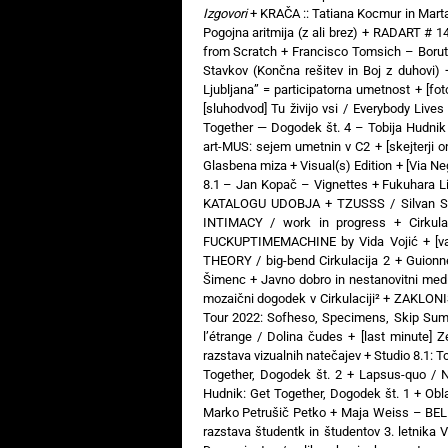
Izgovori
+
KRAČA :: Tatiana Kocmur in Mart
Pogojna aritmija (z ali brez)
+
RADART # 14:
from Scratch
+
Francisco Tomsich – Boru
Stavkov (Končna rešitev in Boj z duhovi)
Ljubljana” = participatorna umetnost
+
[fo
[sluhodvod] Tu živijo vsi / Everybody Liv
Together — Dogodek št. 4 – Tobija Hudnik
art-MUS: sejem umetnin v C2
+
[skejterji 
Glasbena miza + Visual(s) Edition
+
[Via N
8.1 – Jan Kopač – Vignettes
+
Fukuhara Li
KATALOGU UDOBJA
+
TZUSSS / Silvan S
INTIMACY / work in progress
+
Cirkul
FUCKUPTIMEMACHINE by Vida Vojić
+
[v
THEORY / big-bend Cirkulacija 2
+
Guionne
Šimenc
+
Javno dobro in nestanovitni medi
mozaični dogodek v Cirkulaciji²
+
ZAKLONIŠČ
Tour 2022: Sofheso, Specimens, Skip Sum
l’étrange / Dolina čudes
+
[last minute] 
razstava vizualnih natečajev
+
Studio 8.1: T
Together, Dogodek št. 2
+
Lapsus-quo / N
Hudnik: Get Together, Dogodek št. 1
+
Obl
Marko Petrušič Petko
+
Maja Weiss – BELI
razstava študentk in študentov 3. letnika 