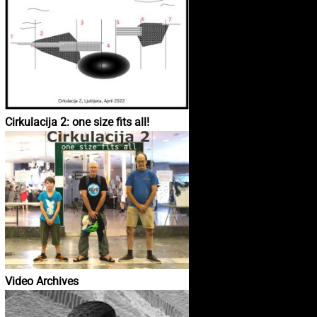
Cirkulacija 2: one size fits all!
Video Archives