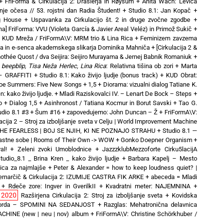
+
FriForma & Cirkulacija 2: Drašlerja in Røysum
+
Anita Wach: Levica
nje očesa // 53. rojstni dan Radia Študent!
+
Studio 8.1: Jan Kopač
+
ng House
+
Uspavanka za Cirkulacijo št. 2 in druge zvočne zgodbe
+
a] FriForma: VVU (Violeta García & Javier Areal Veléz) in Primož Sukič
+
+
KUD Mreža / FriFormA\V: MRM trio & Lina Rica
+
Feminizem zavzema
a in e-senca akademskega slikarja Dominika Mahniča
+
[Cirkulacija 2 &
mothée Quost / dva Seijira: Seijiro Murayama & Jernej Babnik Romaniuk
+
beepblip, Tisa Neža Herlec, Lina Rica
: Relativna tišina ob zori
+
Marta
– GRAFFITI
+
Studio 8.1: Kako živijo ljudje (bonus track)
+
KUD Obrat:
oe Summers: Five New Songs
+
1,5 + Diorama: vizualni dialog Tatiane K.
: kako živijo ljudje.
+
Mladi Raziskovalci IV. – Lenart De Bock – Steps
+
o
+
Dialog 1,5 + Asinhronost / Tatiana Kocmur in Borut Savski
+
Tao G.
udio 8.1 #3 + Šum #16
+
zapovedujemo: John Duncan – Ž
+
FriFormA\V:
acija 2 – Stroj za izboljšanje sveta v Celju | World Improvement Machine
 THE FEARLESS | BOJ SE NJIH, KI NE POZNAJO STRAHU
+
Studio 8.1 —
Lastne sobe | Rooms of Their Own -> WOW
+
Gonko Doepner Organism
+
al!
+
Zeleni zvoki Umoblodnice
+
JazzzklubMezzoforte Cirku5lacijA
tudio_8.1 _ Brina Kren _ kako živijo ljudje
+
Barbara Kapelj – Mesto
nica za najmlajše
+
Peter & Alexander = how to keep loudness quiet? |
ernarčič & Cirkulacija 2: IZUMIJE CASTRA FIK ARKE
+
abeceda = Mladi
+
Rdeče zore: Ingver in GverilkII
+
Kvadratni meter: NAJEMNINA +
2020
Razširjena Cirkulacija 2: Stroj za izboljšanje sveta
+
Kovidska
orda – SPOMINI NA SEDANJOST
+
Razglas: Mehatronična delavnica
CHINE (new | neu | nov) album
+
FriFormA\V: Christine Schörkhuber /