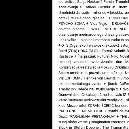
[cofestival] Sanja Nešković Peršin: Trenut
sodelovanju s Tatiano Kocmur in Tinom
Umetniški disruptiv = vrhunec
+
[ekskluziv
petek] Pau Delgado Iglesias – PRISLUHNI
PSYCHO SOMA
+
Vida Vojić :: DRUGAČ
poletna pisarna
+
WILHELM GROENER: 3
praznovanje mednarodnega dneva glaaazv
Leskovška – pionirja umetnosti zvoka in poe
+
OTS(Organsko Tehnološki Skupek) avtorj
Baird (ZDA)+ OKA (SLO)
+
Tomaž Kolarič:
Rastišče
+
[na praznik kulture] Niko Nova
minute] vrhunski avdio-vizualni 
Konzervacija+restavracija v okviru Cirkulaci
Sejem umetnin in praznik umetniškega izr
VIDEOPISMA / Henrike von Dewitz in Simon
eksperimentalnega zvoka
+
[torek CoFe
Traslación: Rdeče niti #Cirkulacija 2
+
dvo
Osnovni delci Cirkulacije 2 na festivalu IZ
Vera: Čustveno avdio-vizualni zemljevid :: s
klub Mezzoforte] ZORAN ŠĆEKIĆ koncert 
PATTERNS LEAD ME HERE
+
[synthi dela
Dožić “PARALELNA PRETAKANJA”
+
THE 
zunaj slabo vreme | Imagination emerges i
Black in Stefan Doepner: The Transmitta