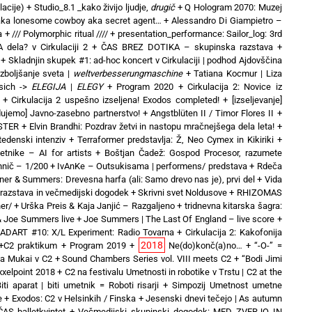
lacije)
+
Studio_8.1 _kako živijo ljudje,
drugič
+
Q Hologram 2070: Muzej
 aka lonesome cowboy aka secret agent…
+
Alessandro Di Giampietro –
a
+
/// Polymorphic ritual ////
+
presentation_performance: Sailor_log: 3rd
 dela? v Cirkulaciji 2
+
ČAS BREZ DOTIKA – skupinska razstava
+
+
Skladnjin skupek #1: ad-hoc koncert v Cirkulaciji | podhod Ajdovščina
izboljšanje sveta |
weltverbesserungmaschine
+
Tatiana Kocmur | Liza
sich ->
ELEGIJA
|
ELEGY
+
Program 2020
+
Cirkulacija 2: Novice iz
+
Cirkulacija 2 uspešno izseljena! Exodos completed!
+
[izseljevanje]
ujemo] Javno-zasebno partnerstvo!
+
Angstblüten II / Timor Flores II
+
NSTER
+
Elvin Brandhi: Pozdrav žetvi in nastopu mračnejšega dela leta!
+
edenski intenziv
+
Terraformer predstavlja: Ž, Neo Cymex in Kikiriki
+
etnike – AI for artists
+
Boštjan Čadež: Gospod Procesor, razumete
nič – 1/200
+
IvAnKe – Outsukisama | performens/ predstava
+
Rdeča
er & Summers: Drevesna harfa (ali: Samo drevo nas je), prvi del
+
Vida
zstava in večmedijski dogodek
+
Skrivni svet Noldusove
+
RHIZOMAS
er/
+
Urška Preis & Kaja Janjić – Razgaljeno
+
tridnevna kitarska šagra:
 Joe Summers live
+
Joe Summers | The Last Of England – live score
+
ADART #10: X/L Experiment: Radio Tovarna
+
Cirkulacija 2: Kakofonija
2018
+C2 praktikum
+
Program 2019
+
Ne(do)konč(a)no…
+
“-O-” =
na Mukai v C2
+
Sound Chambers Series vol. VIII meets C2
+
“Bodi Jimi
ixxelpoint 2018
+
C2 na festivalu Umetnosti in robotike v Trstu | C2 at the
iti aparat | biti umetnik = Roboti risarji
+
Simpozij Umetnost umetne
e
+
Exodos: C2 v Helsinkih / Finska
+
Jesenski dnevi tečejo | As autumn
S balletkvintet
+
Večmedijski skupinski dogodek: MED ZVERJO IN