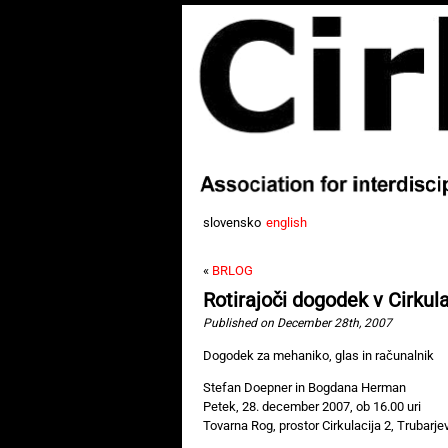
slovensko
english
«
BRLOG
Rotirajoči dogodek v Cirkula
Published on December 28th, 2007
Dogodek za mehaniko, glas in računalnik
Stefan Doepner in Bogdana Herman
Petek, 28. december 2007, ob 16.00 uri
Tovarna Rog, prostor Cirkulacija 2, Trubarje