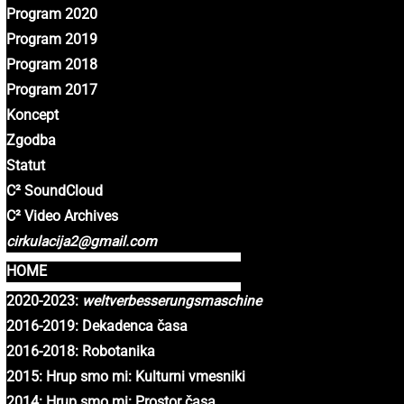
Program 2020
Program 2019
Program 2018
Program 2017
Koncept
Zgodba
Statut
C² SoundCloud
C² Video Archives
cirkulacija2@gmail.com
HOME
2020-2023:
weltverbesserungsmaschine
2016-2019: Dekadenca časa
2016-2018: Robotanika
2015: Hrup smo mi: Kulturni vmesniki
2014: Hrup smo mi: Prostor časa