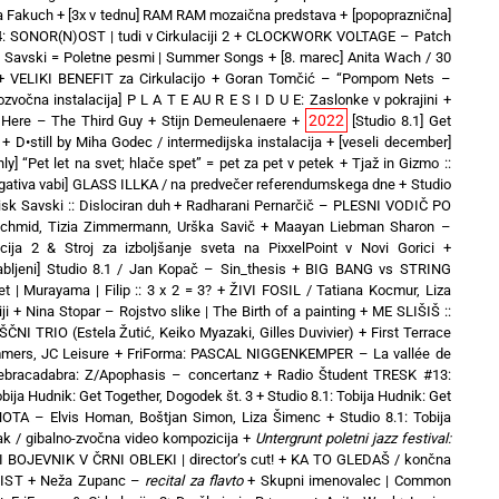
a Fakuch
+
[3x v tednu] RAM RAM mozaična predstava
+
[popopraznična]
 SONOR(N)OST | tudi v Cirkulaciji 2
+
CLOCKWORK VOLTAGE – Patch
t Savski = Poletne pesmi | Summer Songs
+
[8. marec] Anita Wach / 30
+
VELIKI BENEFIT za Cirkulacijo
+
Goran Tomčić – “Pompom Nets –
tozvočna instalacija] P L A T E AU R E S I D U E: Zaslonke v pokrajini
+
2022
es Here – The Third Guy + Stijn Demeulenaere
+
[Studio 8.1] Get
+
D•still by Miha Godec / intermedijska instalacija
+
[veseli december]
only] “Pet let na svet; hlače spet” = pet za pet v petek
+
Tjaž in Gizmo ::
egativa vabi] GLASS ILLKA / na predvečer referendumskega dne
+
Studio
sk Savski :: Dislociran duh
+
Radharani Pernarčič – PLESNI VODIČ PO
chmid, Tizia Zimmermann, Urška Savič
+
Maayan Liebman Sharon –
acija 2 & Stroj za izboljšanje sveta na PixxelPoint v Novi Gorici
+
abljeni] Studio 8.1 / Jan Kopač – Sin_thesis
+
BIG BANG vs STRING
t | Murayama | Filip :: 3 x 2 = 3?
+
ŽIVI FOSIL / Tatiana Kocmur, Liza
ji
+
Nina Stopar – Rojstvo slike | The Birth of a painting
+
ME SLIŠIŠ ::
NI TRIO (Estela Žutić, Keiko Myazaki, Gilles Duvivier)
+
First Terrace
mers, JC Leisure
+
FriForma: PASCAL NIGGENKEMPER – La vallée de
Zebracadabra: Z/Apophasis – concertanz
+
Radio Študent TRESK #13:
obija Hudnik: Get Together, Dogodek št. 3
+
Studio 8.1: Tobija Hudnik: Get
OTA – Elvis Homan, Boštjan Simon, Liza Šimenc
+
Studio 8.1: Tobija
ak / gibalno-zvočna video kompozicija
+
Untergrunt poletni jazz festival:
 BOJEVNIK V ČRNI OBLEKI | director’s cut!
+
KA TO GLEDAŠ / končna
VIST
+
Neža Zupanc –
recital za flavto
+
Skupni imenovalec | Common