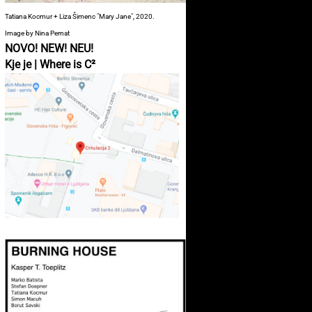
Tatiana Kocmur + Liza Šimenc "Mary Jane", 2020.
Image by Nina Pernat
NOVO! NEW! NEU!
Kje je | Where is C²