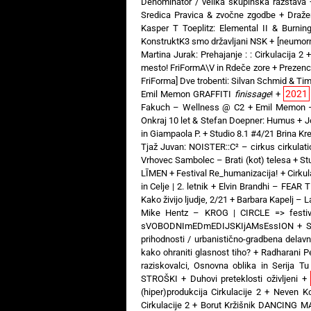
Denominator / velika skupinska razstava
Sredica Pravica & zvočne zgodbe
+
Draže
Kasper T Toeplitz: Elemental II & Burni
KonstruktK3 smo državljani NSK
+
[neumorn
Martina Jurak: Prehajanje : : Cirkulacija 2
mesto! FriFormA\V in Rdeče zore
+
Prezenc
FriForma] Dve trobenti: Silvan Schmid & Ti
2021
Emil Memon GRAFFITI
finissage
!
+
Fakuch – Wellness @ C2
+
Emil Memon 
Onkraj 10 let & Stefan Doepner: Humus
+
J
in Giampaola P.
+
Studio 8.1 #4/21 Brina Kren
Tjaž Juvan: NOISTER::C² – cirkus cirkulati
Vrhovec Sambolec – Brati (kot) telesa
+
St
LĪMEN
+
Festival Re_humanizacija!
+
Cirkul
in Celje | 2. letnik
+
Elvin Brandhi – FEAR
Kako živijo ljudje, 2/21
+
Barbara Kapelj – 
Mike Hentz – KROG | CIRCLE => festiv
sVOBODNImEDmEDIJSKIjAMsEssION
+
S
prihodnosti / urbanistično-gradbena delav
kako ohraniti glasnost tiho?
+
Radharani P
raziskovalci, Osnovna oblika in Serija Tu
STROŠKI
+
Duhovi preteklosti oživljeni
+
(hiper)produkcija Cirkulacije 2
+
Neven K
Cirkulacije 2
+
Borut Kržišnik DANCING MA