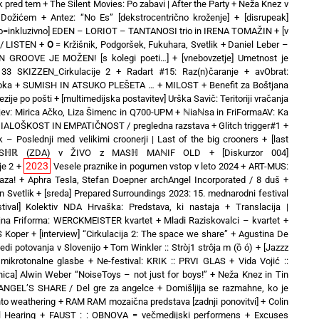
ek pred tem
+
The Silent Movies: Po zabavi | After the Party
+
Neža Knez v
 Dožićem
+
Antez: “No Es” [dekstrocentrično kroženje]
+
[disrupeak]
no=inkluzivno] EDEN – LORIOT – TANTANOSI trio in IRENA TOMAŽIN
+
[v
 / LISTEN
+
O
= Kržišnik, Podgoršek, Fukuhara, Svetlik
+
Daniel Leber –
EN GROOVE JE MOŽEN! [s kolegi poeti…]
+
[vnebovzetje] Umetnost je
3 SKIZZEN_Cirkulacije 2
+
Radart #15: Raz(n)čaranje
+
avObrat:
oka
+
SUMISH IN ATSUKO PLEŠETA …
+
MILOST
+
Benefit za Boštjana
zije po pošti
+
[multimedijska postavitev] Urška Savič: Teritoriji vračanja
ev: Mirica Ačko, Liza Šimenc in Q700-UPM
+
ℕiaℕsa in FriFormaAV: Ka
 DIALOŠKOST IN EMPATIČNOST / pregledna razstava
+
Glitch trigger#1
+
k – Poslednji med velikimi croonerji | Last of the big crooners
+
[last
duo MSℍℝ (ZDA) v ŽIVO z MASℍ MAℕIF OLD
+
[Diskurzor 004]
2023
je 2
+
Vesele praznike in pogumen vstop v leto 2024
+
ART-MUS:
aza!
+
Aphra Tesla, Stefan Doepner archAngel Incorporated / 8 duš
+
 Svetlik
+
[sreda] Prepared Surroundings 2023: 15. mednarodni festival
stival] Kolektiv NDA Hrvaška: Predstava, ki nastaja
+
Translacija |
jna Friforma: WERCKMEISTER kvartet + Mladi Raziskovalci – kvartet
+
IS Koper
+
[interview] “Cirkulacija 2: The space we share”
+
Agustina De
ledi potovanja v Slovenijo
+
Tom Winkler :: Stròj1 strôja m (ȍ ó)
+
[Jazzz
mikrotonalne glasbe
+
Ne-festival: KRIK :: PRVI GLAS
+
Vida Vojić ::
vnica] Alwin Weber “NoiseToys – not just for boys!”
+
Neža Knez in Tin
ANGEL’S SHARE / Del gre za angelce
+
Domišljija se razmahne, ko je
nto weathering
+
RAM RAM mozaična predstava [zadnji ponovitvi]
+
Colin
l Hearing
+
FAUST : : OBNOVA = večmedijski performens
+
Excuses