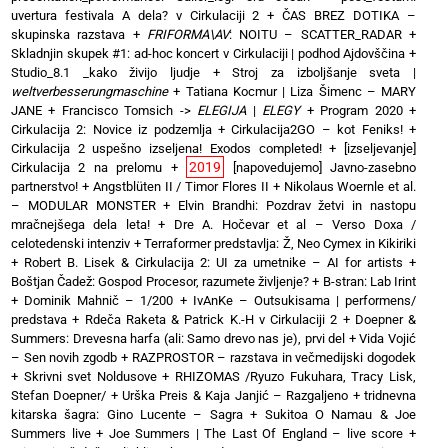
uvertura festivala A dela? v Cirkulaciji 2
+
ČAS BREZ DOTIKA –
skupinska razstava
+
FRIFORMA\AV
: NOITU – SCATTER_RADAR
+
Skladnjin skupek #1: ad-hoc koncert v Cirkulaciji | podhod Ajdovščina
+
Studio_8.1 _kako živijo ljudje
+
Stroj za izboljšanje sveta |
weltverbesserungmaschine
+
Tatiana Kocmur | Liza Šimenc – MARY
JANE
+
Francisco Tomsich ->
ELEGIJA
|
ELEGY
+
Program 2020
+
Cirkulacija 2: Novice iz podzemlja
+
Cirkulacija2GO – kot Feniks!
+
Cirkulacija 2 uspešno izseljena! Exodos completed!
+
[izseljevanje]
2019
Cirkulacija 2 na prelomu
+
[napovedujemo] Javno-zasebno
partnerstvo!
+
Angstblüten II / Timor Flores II
+
Nikolaus Woernle et al.
– MODULAR MONSTER
+
Elvin Brandhi: Pozdrav žetvi in nastopu
mračnejšega dela leta!
+
Dre A. Hočevar et al – Verso Doxa /
celotedenski intenziv
+
Terraformer predstavlja: Ž, Neo Cymex in Kikiriki
+
Robert B. Lisek & Cirkulacija 2: UI za umetnike – AI for artists
+
Boštjan Čadež: Gospod Procesor, razumete življenje?
+
B-stran: Lab Irint
+
Dominik Mahnič – 1/200
+
IvAnKe – Outsukisama | performens/
predstava
+
Rdeča Raketa & Patrick K.-H v Cirkulaciji 2
+
Doepner &
Summers: Drevesna harfa (ali: Samo drevo nas je), prvi del
+
Vida Vojić
– Sen novih zgodb
+
RAZPROSTOR – razstava in večmedijski dogodek
+
Skrivni svet Noldusove
+
RHIZOMAS /Ryuzo Fukuhara, Tracy Lisk,
Stefan Doepner/
+
Urška Preis & Kaja Janjić – Razgaljeno
+
tridnevna
kitarska šagra: Gino Lucente – Sagra
+
Sukitoa O Namau & Joe
Summers live
+
Joe Summers | The Last Of England – live score
+