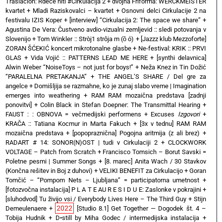
Traslación: Rdeče niti #Cirkulacija 2
+
dvojna Friforma: WERCKMEISTER
kvartet + Mladi Raziskovalci – kvartet
+
Osnovni delci Cirkulacije 2 na
festivalu IZIS Koper
+
[interview] “Cirkulacija 2: The space we share”
+
Agustina De Vera: Čustveno avdio-vizualni zemljevid :: sledi potovanja v
Slovenijo
+
Tom Winkler :: Stròj1 strôja m (ȍ ó)
+
[Jazzz klub Mezzoforte]
ZORAN ŠĆEKIĆ koncert mikrotonalne glasbe
+
Ne-festival: KRIK :: PRVI
GLAS
+
Vida Vojić :: PATTERNS LEAD ME HERE
+
[synthi delavnica]
Alwin Weber “NoiseToys – not just for boys!”
+
Neža Knez in Tin Dožić
“PARALELNA PRETAKANJA”
+
THE ANGEL’S SHARE / Del gre za
angelce
+
Domišljija se razmahne, ko je zunaj slabo vreme | Imagination
emerges into weathering
+
RAM RAM mozaična predstava [zadnji
ponovitvi]
+
Colin Black in Stefan Doepner: The Transmittal Hearing
+
FAUST : : OBNOVA = večmedijski performens
+
Excuses
Izgovori
+
KRAČA :: Tatiana Kocmur in Marta Fakuch
+
[3x v tednu] RAM RAM
mozaična predstava
+
[popopraznična] Pogojna aritmija (z ali brez)
+
RADART # 14: SONOR(N)OST | tudi v Cirkulaciji 2
+
CLOCKWORK
VOLTAGE – Patch from Scratch
+
Francisco Tomsich – Borut Savski =
Poletne pesmi | Summer Songs
+
[8. marec] Anita Wach / 30 Stavkov
(Končna rešitev in Boj z duhovi)
+
VELIKI BENEFIT za Cirkulacijo
+
Goran
Tomčić – “Pompom Nets – Ljubljana” = participatorna umetnost
+
[fotozvočna instalacija] P L A T E AU R E S I D U E: Zaslonke v pokrajini
+
[sluhodvod] Tu živijo vsi / Everybody Lives Here – The Third Guy + Stijn
2022
Demeulenaere
+
[Studio 8.1] Get Together — Dogodek št. 4 –
Tobija Hudnik
+
D•still by Miha Godec / intermedijska instalacija
+