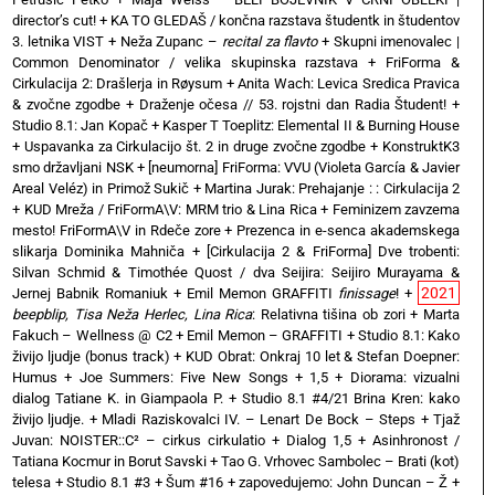
director’s cut!
+
KA TO GLEDAŠ / končna razstava študentk in študentov
3. letnika VIST
+
Neža Zupanc –
recital za flavto
+
Skupni imenovalec |
Common Denominator / velika skupinska razstava
+
FriForma &
Cirkulacija 2: Drašlerja in Røysum
+
Anita Wach: Levica Sredica Pravica
& zvočne zgodbe
+
Draženje očesa // 53. rojstni dan Radia Študent!
+
Studio 8.1: Jan Kopač
+
Kasper T Toeplitz: Elemental II & Burning House
+
Uspavanka za Cirkulacijo št. 2 in druge zvočne zgodbe
+
KonstruktK3
smo državljani NSK
+
[neumorna] FriForma: VVU (Violeta García & Javier
Areal Veléz) in Primož Sukič
+
Martina Jurak: Prehajanje : : Cirkulacija 2
+
KUD Mreža / FriFormA\V: MRM trio & Lina Rica
+
Feminizem zavzema
mesto! FriFormA\V in Rdeče zore
+
Prezenca in e-senca akademskega
slikarja Dominika Mahniča
+
[Cirkulacija 2 & FriForma] Dve trobenti:
Silvan Schmid & Timothée Quost / dva Seijira: Seijiro Murayama &
2021
Jernej Babnik Romaniuk
+
Emil Memon GRAFFITI
finissage
!
+
beepblip, Tisa Neža Herlec, Lina Rica
: Relativna tišina ob zori
+
Marta
Fakuch – Wellness @ C2
+
Emil Memon – GRAFFITI
+
Studio 8.1: Kako
živijo ljudje (bonus track)
+
KUD Obrat: Onkraj 10 let & Stefan Doepner:
Humus
+
Joe Summers: Five New Songs
+
1,5 + Diorama: vizualni
dialog Tatiane K. in Giampaola P.
+
Studio 8.1 #4/21 Brina Kren: kako
živijo ljudje.
+
Mladi Raziskovalci IV. – Lenart De Bock – Steps
+
Tjaž
Juvan: NOISTER::C² – cirkus cirkulatio
+
Dialog 1,5 + Asinhronost /
Tatiana Kocmur in Borut Savski
+
Tao G. Vrhovec Sambolec – Brati (kot)
telesa
+
Studio 8.1 #3 + Šum #16
+
zapovedujemo: John Duncan – Ž
+