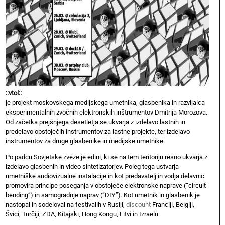
::vtol::
je projekt moskovskega medijskega umetnika, glasbenika in razvijalca
eksperimentalnih zvočnih elektronskih inštrumentov Dmitrija Morozova.
Od začetka prejšnjega desetletja se ukvarja z izdelavo lastnih in
predelavo obstoječih instrumentov za lastne projekte, ter izdelavo
instrumentov za druge glasbenike in medijske umetnike.
Po padcu Sovjetske zveze je edini, ki se na tem teritoriju resno ukvarja z
izdelavo glasbenih in video sintetizatorjev. Poleg tega ustvarja
umetniške audiovizualne instalacije in kot predavatelj in vodja delavnic
promovira principe poseganja v obstoječe elektronske naprave (“circuit
bending”) in samogradnje naprav (“DIY”). Kot umetnik in glasbenik je
nastopal in sodeloval na festivalih v Rusiji,
discount
Franciji, Belgiji,
Švici, Turčiji, ZDA, Kitajski, Hong Kongu, Litvi in Izraelu.