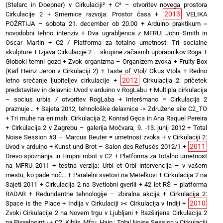
(Stelarc in Doepner) v Cirkulaciji²
+
C² – otvoritev novega prostora
2013
Cirkulacije 2
+
Smernice razvoja: Prostor časa
+
VELIKA
POŽRTIJA – sobota 21. december ob 20.00
+
Arduino praktikum =
novodobni tehno intenziv
+
Dva ugrabljenca z MFRU: John Smith in
Oscar Martin
+
C2 / Platforma za totalno umetnost: Tri socialne
skulpture
+
Izjava Cirkulacije 2 – skupine začasnih uporabnikov Roga
+
Globoki temni gozd
+
Zvok organizma – Organizem zvoka
+
Fruity-Box
(Karl Heinz Jeron v Cirkulaciji 2)
+
Taste of Vtol/ Okus Vtola
+
Redno
2012
letno srečanje ljubiteljev cirkulacije
+
Cirkulacija 2: pričetek
predstavitev in delavnic Uvod v arduino v RogLabu
+
Multipla cirkulacija
– socius urbis / otvoritev RogLaba
+
Interšmano = Cirkulacija 2
praznuje…
+
Sajeta 2012, tehnološke delavnice -> Združene sile C2_TO
+
Tri muhe na en mah: Cirkulacija 2, Konrad Gęca in Ana Raquel Pereira
+
Cirkulacija 2 v Zagrebu – galerija Močvara, 9. -13. junij 2012
+
Total
Noise Session #3 – Marcus Beuter = umetnost zvoka
+
v Cirkulaciji 2:
2011
Uvod v arduino
+
Kunst und Brot – Salon des Refusés 2012/1
+
Drevo spoznanja in Hrupni robot v C2
+
Platforma za totalno umetnost
na MFRU 2011
+
testna verzija: Urbi et Orbi intervencija – v vašem
mestu, ko pade noč…
+
Paralelni svetovi na Metelkovi
+
Cirkulacija 2 na
Sajeti 2011
+
Cirkulacija 2 na Svetlobni gverili
+
42 let RŠ – platforma
RADAR
+
Redundantne tehnologije – zbiralna akcija
+
Cirkulacija 2:
2010
Space is the Place
+
Indija v Cirkulaciji >< Cirkulacija v Indiji
+
Zvoki Cirkulacije 2 na Novem trgu v Ljubljani
+
Razširjena Cirkulacija 2
na Pixxelpointu
+
C2_Kiblix_Mfru_Haip : Total Noise Session v Cirkulaciji