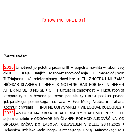
[SHOW PICTURE LIST]
Events so-far:
2026
Umetnost je poletna pisarna III – popolna nevihta – izberi svoj
okus
+
Kaja Janjić: ManoAmano/Soočenje
+
Nedeoločljivost
TuZdajšnosti // Indeterminacy NowHere
+
TU ZNOTRAJ NI ZAME
NIČESAR SLABEGA | THERE IS NOTHING BAD FOR ME IN HERE
+
AFTER NOISE IS NOISE
+
O — Fluktuacija časovnosti // Fluctuation of
temporality
+
In beseda je meso postala \\ DRUGI poskus prvega
ljubljanskega pesniškega festivala
+
Eva Mulej Vrabič in Tatiana
Kocmur: chrysalis
+
HRUPNE USPAVANKE!
+
VIDEOQUADROLOGUES
+
2025
ANTOLOGIJA KRIKA III: AFTERPARTY
+
ART-MUS 2025 – 11.
sejem umetnin
+
ODGOVOR NA ČLANEK PODHOD AJDOVŠČINA: OD
GRDEGA RAČKA DO LABODA, OBJAVLJEN V DELU, 28.11.2025
+
Delavnica izdelave »taktilnega« sintesajzerja
+
VR@Animateka@C2
+