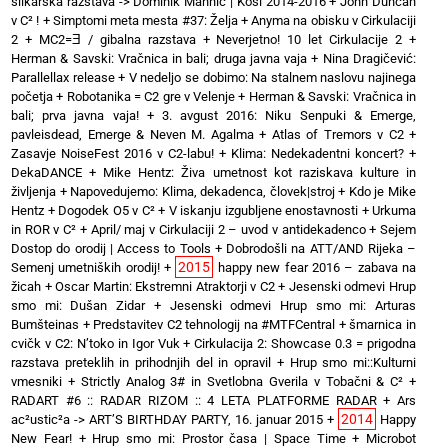
slikarska razstava -> Dominik Mahnič | Kosi 2014-2016
+
John Duncan
v C² !
+
Simptomi meta mesta #37: Želja
+
Anyma na obisku v Cirkulaciji
2
+
MC2=Ǝ / gibalna razstava
+
Neverjetno! 10 let Cirkulacije 2
+
Herman & Savski: Vračnica in bali; druga javna vaja
+
Nina Dragičević:
Parallellax release
+
V nedeljo se dobimo: Na stalnem naslovu najinega
početja
+
Robotanika = C2 gre v Velenje
+
Herman & Savski: Vračnica in
bali; prva javna vaja!
+
3. avgust 2016: Niku Senpuki & Emerge,
pavleisdead, Emerge & Neven M. Agalma
+
Atlas of Tremors v C2
+
Zasavje NoiseFest 2016 v C2-labu!
+
Klima: Nedekadentni koncert?
+
DekaDANCE
+
Mike Hentz: Živa umetnost kot raziskava kulture in
življenja
+
Napovedujemo: Klima, dekadenca, človek|stroj
+
Kdo je Mike
Hentz
+
Dogodek O5 v C²
+
V iskanju izgubljene enostavnosti
+
Urkuma
in ROR v C²
+
April/ maj v Cirkulaciji 2 – uvod v antidekadenco
+
Sejem
Dostop do orodij | Access to Tools
+
Dobrodošli na ATT/AND Rijeka –
2015
Semenj umetniških orodij!
+
happy new fear 2016 – zabava na
žicah
+
Oscar Martin: Ekstremni Atraktorji v C2
+
Jesenski odmevi Hrup
smo mi: Dušan Zidar
+
Jesenski odmevi Hrup smo mi: Arturas
Bumšteinas
+
Predstavitev C2 tehnologij na #MTFCentral
+
šmarnica in
cvičk v C2: N’toko in Igor Vuk
+
Cirkulacija 2: Showcase 0.3 = prigodna
razstava preteklih in prihodnjih del in opravil
+
Hrup smo mi::Kulturni
vmesniki
+
Strictly Analog 3# in Svetlobna Gverila v Tobačni & C²
+
RADART #6 :: RADAR RIZOM :: 4 LETA PLATFORME RADAR
+
Ars
2014
ac²ustic²a -> ART’S BIRTHDAY PARTY, 16. januar 2015
+
Happy
New Fear!
+
Hrup smo mi: Prostor časa | Space Time
+
Microbot