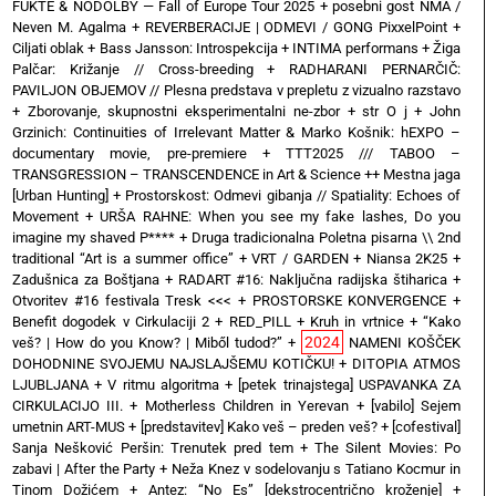
FUKTE & NODOLBY — Fall of Europe Tour 2025 + posebni gost NMA /
Neven M. Agalma
+
REVERBERACIJE | ODMEVI / GONG PixxelPoint
+
Ciljati oblak
+
Bass Jansson: Introspekcija
+
INTIMA performans
+
Žiga
Palčar: Križanje // Cross-breeding
+
RADHARANI PERNARČIČ:
PAVILJON OBJEMOV // Plesna predstava v prepletu z vizualno razstavo
+
Zborovanje, skupnostni eksperimentalni ne-zbor
+
str O j
+
John
Grzinich: Continuities of Irrelevant Matter & Marko Košnik: hEXPO –
documentary movie, pre-premiere
+
TTT2025 /// TABOO –
TRANSGRESSION – TRANSCENDENCE in Art & Science ++ Mestna jaga
[Urban Hunting]
+
Prostorskost: Odmevi gibanja // Spatiality: Echoes of
Movement
+
URŠA RAHNE: When you see my fake lashes, Do you
imagine my shaved P****
+
Druga tradicionalna Poletna pisarna \\ 2nd
traditional “Art is a summer office”
+
VRT / GARDEN
+
Niansa 2K25
+
Zadušnica za Boštjana
+
RADART #16: Naključna radijska štiharica
+
Otvoritev #16 festivala Tresk <<<
+
PROSTORSKE KONVERGENCE
+
Benefit dogodek v Cirkulaciji 2
+
RED_PILL
+
Kruh in vrtnice
+
“Kako
2024
veš? | How do you Know? | Miből tudod?”
+
NAMENI KOŠČEK
DOHODNINE SVOJEMU NAJSLAJŠEMU KOTIČKU!
+
DITOPIA ATMOS
LJUBLJANA
+
V ritmu algoritma
+
[petek trinajstega] USPAVANKA ZA
CIRKULACIJO III. + Motherless Children in Yerevan
+
[vabilo] Sejem
umetnin ART-MUS
+
[predstavitev] Kako veš – preden veš?
+
[cofestival]
Sanja Nešković Peršin: Trenutek pred tem
+
The Silent Movies: Po
zabavi | After the Party
+
Neža Knez v sodelovanju s Tatiano Kocmur in
Tinom Dožićem
+
Antez: “No Es” [dekstrocentrično kroženje]
+