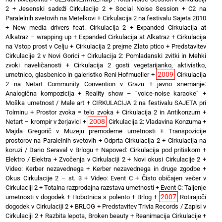
2
+
Jesenski sadeži Cirkulacije 2
+
Social Noise Session
+
C2 na
Paralelnih svetovih na Metelkovi
+
Cirkulacija 2 na festivalu Sajeta 2010
+
New media drivers feat. Cirkulacija 2
+
Expanded Cirkulacija at
Alkatraz – wrapping up
+
Expanded Cirkulacija at Alkatraz
+
Cirkulacija
na Vstop prost v Celju
+
Cirkulacija 2 prejme Zlato ptico
+
Predstavitev
Cirkulacije 2 v Novi Gorici
+
Cirkulacija 2: Pomladanski zvitki in Mehki
zvoki naveličanosti
+
Cirkulacija 2 gosti vegetarijanko, aktivistko,
2009
umetnico, glasbenico in galeristko Reni Hofmueller
+
Cirkulacija
2 na Netart Community Convention v Grazu
+
javno snemanje:
Analogična kompozicija
+
Reality show – “voice-noise karaoke”
+
Moška umetnost / Male art
+
CIRKULACIJA 2 na festivalu SAJETA pri
Tolminu
+
Prostor zvoka = telo zvoka
+
Cirkulacija 2 in Antikonzum
+
2008
Netart – krompir v žerjavici
+
Cirkulacija 2: Vladavina Konzuma
+
Majda Gregorič v Muzeju premoderne umetnosti
+
Transpozicije
prostorov na Paralelnih svetovih
+
Odprta Cirkulacija 2
+
Cirkulacija na
koruzi / Dario Seraval v Brlogu
+
Napoved: Cirkulacija pod pritiskom
+
Elektro / Elektra
+
Zvočenja v Cirkulaciji 2
+
Novi okusi Cirkulacije 2
+
Video: Kerber nezavednega
+
Kerber nezavednega in druge zgodbe
+
Okus Cirkulacije 2 – st. 3
+
Video: Event C
+
Čisto običajen večer v
Cirkulaciji 2
+
Totalna razprodajna razstava umetnosti
+
Event C: Taljenje
2007
umetnosti v dogodek
+
Hobotnica s polento
+
Brlog
+
Rotirajoči
dogodek v Cirkulaciji 2
+
BRLOG
+
Predstavitev Trivia Records / Zapisi v
Cirkulaciji 2
+
Razbita lepota, Broken beauty
+
Reanimacija Cirkulacije
+