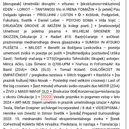
[disrupeak] Umetniški disruptiv = vrhunec
+
[ekskluzivno=inkluzivno]
EDEN – LORIOT – TANTANOSI trio in IRENA TOMAŽIN
+
[v petek] Pau
Delgado Iglesias – PRISLUHNI / LISTEN
+
O
= Kržišnik, Podgoršek,
Fukuhara, Svetlik
+
Daniel Leber – PSYCHO SOMA
+
Vida Vojić ::
DRUGAČEN GROOVE JE MOŽEN! [s kolegi poeti…]
+
[vnebovzetje]
Umetnost je poletna pisarna
+
WILHELM GROENER: 33
SKIZZEN_Cirkulacije 2
+
Radart #15: Raz(n)čaranje
+
avObrat:
praznovanje mednarodnega dneva glaaazvoka
+
SUMISH IN ATSUKO
PLEŠETA …
+
MILOST
+
Benefit za Boštjana Leskovška – pionirja
umetnosti zvoka in poezije po pošti
+
[multimedijska postavitev] Urška
Savič: Teritoriji vračanja
+
OTS(Organsko Tehnološki Skupek) avtorjev:
Mirica Ačko, Liza Šimenc in Q700-UPM
+
ℕiaℕsa in FriFormaAV: Ka
Baird (ZDA)+ OKA (SLO)
+
Tomaž Kolarič: DIALOŠKOST IN
EMPATIČNOST / pregledna razstava
+
Glitch trigger#1
+
Rastišče
+
[na
praznik kulture] Niko Novak – Poslednji med velikimi croonerji | Last of
the big crooners
+
[last minute] vrhunski avdio-vizualni duo MSℍℝ (ZDA)
v ŽIVO z MASℍ MAℕIF OLD
+
[Diskurzor 004] Konzervacija+restavracija
2023
v okviru Cirkulacije 2
+
Vesele praznike in pogumen vstop v leto
2024
+
ART-MUS: Sejem umetnin in praznik umetniškega izraza!
+
Aphra
Tesla, Stefan Doepner archAngel Incorporated / 8 duš
+
VIDEOPISMA /
Henrike von Dewitz in Simon Svetlik
+
[sreda] Prepared Surroundings
2023: 15. mednarodni festival eksperimentalnega zvoka
+
[torek
CoFestival] Kolektiv NDA Hrvaška: Predstava, ki nastaja
+
Translacija |