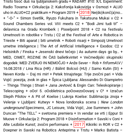
Tristo tisoč duš na ljubljanskem gradu
+
RADART #10: X/L Experiment:
Radio Tovarna
+
Cirkulacija 2: Kakofonija kakovizija v Osmozi
+
ALUO
2018
uho in ALUO+C2 praktikum
+
Program 2019
+
Ne(do)konč(a)no…
+
“-O-” = Simon Svetlik, Ryuzo Fukuhara in Takatsuna Mukai v C2
+
Sound Chambers Series vol. VIII meets C2
+
“Bodi Jimi tudi ti!” –
delavnica na Gradu Kromberk | Pixxelpoint 2018
+
C2 na festivalu
Umetnosti in robotike v Trstu | C2 at the Festival of Arte e Robotica in
Trieste
+
Biti aparat | biti umetnik = Roboti risarji
+
Simpozij Umetnost
umetne inteligence | The Art of Artificial Intelligence
+
Exodos: C2 v
Helsinkih / Finska
+
Jesenski dnevi tečejo | As autumn days go by…
+
MED, CIMET, ROZINE IN ČAS balletkvintet
+
Večmedijski skupinski
dogodek: MED ZVERJO IN NEMOČJO
+
Anže Sever – Rob
+
friformA\V
/
16.08.2018 / Lina Rica (HR) / Bálint Bolcsó (HU) / Samo Kutin (SI)
+
Neven Korda – Daj mi mir!
+
Petek trinajstega: Trije zvočni pari
+
Vida
Vojić: poezija, zvok in glas
+
Špica Ljubljana: Alessandro Di Giampietro
– Thinga Things | Stvari
+
Jana Jevtović & Engin Can: Teleskopiranje |
Telescoping
+
oOo! 5. oOobletnica poOovezoOovanj v C²
+
Izračun
Slepih Pilotov
+
A Pit of Koelse | Luknja Koelse: Sublimacija znoja
+
Velenje v Ljubljani: Kutwyv
+
Nova londonska scena |
New London
underground
Specimens, JC Leisure, Vida Vojić, Joe Summers
+
John
Duncan “The TELL” = svetovna premiera
+
In vendar se vrti | Eppur Si
Muove
+
Cirkulacija 2: Program 2018
+
Disinformation + Savski v Coni
+
2017
Alte Lezbiše Kunst; zvočni performans
+
Kikiriki in ROR v C2
+
Doepner in Savski na Robotics Anteprima v Trstu
+
Marko Batista –