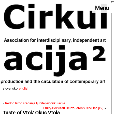
Menu
slovensko
english
«
Redno letno srečanje ljubiteljev cirkulacije
Fruity-Box (Karl Heinz Jeron v Cirkulaciji 2)
»
Taste of Vtol/ Okus Vtola