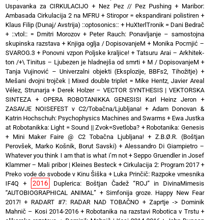
Uspavanka za CIRKULACIJO
+
Nez Pez // Pez Pushing
+
Maribor:
Ambasada Cirkulacija 2 na MFRU
+
Stiropor = ekspandirani polistiren
+
Klaus Filip (Dunaj/ Avstrija) ::optosonics::
+
HuXterlTronik = Dani Bedrač
+ ::vtol:: = Dmitri Morozov
+
Peter Rauch: Ponavljanje – samostojna
skupinska razstava
+
Knjiga oglja / DopisovanjeM
+
Monika Pocrnjić –
SVAROG.3
+
Ponovni vzpon Poljske kraljice!
+
Tatsuru Arai – Arkhitek-
ton /+\ Tinitus – Ljubezen je hladnejša od smrti
+
M / DopisovanjeM
+
Tanja Vujinović – Univerzalni objekti (Eksplozije, BBFs2, Tihožitje)
+
Mešani dvojni trojček | Mixed double triplet = Mike Hentz, Javier Areal
Vélez, Strunarja
+
Derek Holzer – VECTOR SYNTHESIS | VEKTORSKA
SINTEZA
+
OPERA ROBOTANIKKA GENESISI Karl Heinz Jeron
+
ZASAVJE NOISEFEST v C2/Tobačna/Ljubljana!
+
Adam Donovan &
Katrin Hochschuh: Psychophysics Machines and Swarms
+
Ewa Justka
at Robotanikka: Light = Sound || Zvok=Svetloba?
+
Robotanika: Genesis
+
Mini Maker Faire @ C2 Tobačna Ljubljana!
+
Z.B.Ø.R. (Boštjan
Perovšek, Marko Košnik, Borut Savski)
+
Alessandro Di Giampietro –
Whatever you think I am that is what i’m not
+
Seppo Gruendler in Josef
Klammer – Mali pribor | Kleines Besteck
+
Cirkulacija 2: Program 2017
+
Preko vode do svobode v Kinu Šiška
+
Luka Prinčič: Razpoke vmesnika
2016
IF4Q
+
Duplerica: Boštjan Čadež “ROJ” in DivinaMimesis
“AUTOBIOGRAPHICAL ANIMAL”
+
Simfonija groze. Happy New Fear
2017!
+
RADART #7: RADAR NAD TOBAČNO
+
Zaprtje -> Dominik
Mahnič – Kosi 2014-2016
+
Robotanika na razstavi Robotica v Trstu
+