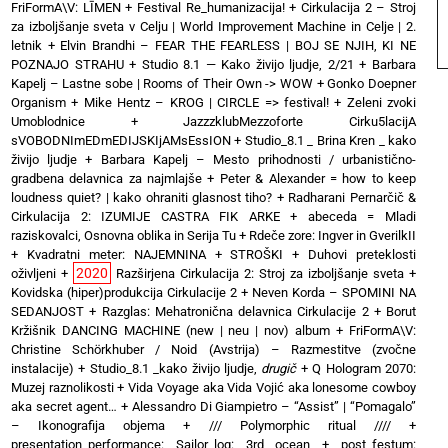
FriFormA\V: LĪMEN
+
Festival Re_humanizacija!
+
Cirkulacija 2 – Stroj
za izboljšanje sveta v Celju | World Improvement Machine in Celje | 2.
letnik
+
Elvin Brandhi – FEAR THE FEARLESS | BOJ SE NJIH, KI NE
POZNAJO STRAHU
+
Studio 8.1 — Kako živijo ljudje, 2/21
+
Barbara
Kapelj – Lastne sobe | Rooms of Their Own -> WOW
+
Gonko Doepner
Organism
+
Mike Hentz – KROG | CIRCLE => festival!
+
Zeleni zvoki
Umoblodnice
+
JazzzklubMezzoforte Cirku5lacijA
sVOBODNImEDmEDIJSKIjAMsEssION
+
Studio_8.1 _ Brina Kren _ kako
živijo ljudje
+
Barbara Kapelj – Mesto prihodnosti / urbanistično-
gradbena delavnica za najmlajše
+
Peter & Alexander = how to keep
loudness quiet? | kako ohraniti glasnost tiho?
+
Radharani Pernarčič &
Cirkulacija 2: IZUMIJE CASTRA FIK ARKE
+
abeceda = Mladi
raziskovalci, Osnovna oblika in Serija Tu
+
Rdeče zore: Ingver in GverilkII
+
Kvadratni meter: NAJEMNINA + STROŠKI
+
Duhovi preteklosti
2020
oživljeni
+
Razširjena Cirkulacija 2: Stroj za izboljšanje sveta
+
Kovidska (hiper)produkcija Cirkulacije 2
+
Neven Korda – SPOMINI NA
SEDANJOST
+
Razglas: Mehatronična delavnica Cirkulacije 2
+
Borut
Kržišnik DANCING MACHINE (new | neu | nov) album
+
FriFormA\V:
Christine Schörkhuber / Noid (Avstrija) – Razmestitve (zvočne
instalacije)
+
Studio_8.1 _kako živijo ljudje,
drugič
+
Q Hologram 2070:
Muzej raznolikosti
+
Vida Voyage aka Vida Vojić aka lonesome cowboy
aka secret agent…
+
Alessandro Di Giampietro – “Assist” | “Pomagalo”
– Ikonografija objema
+
/// Polymorphic ritual ////
+
presentation_performance: Sailor_log: 3rd ocean
+
post_festum: