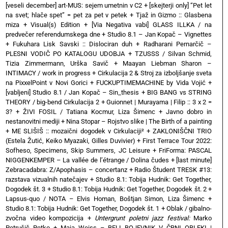
[veseli december] art-MUS: sejem umetnin v C2
+
[skejterji only] “Pet let
na svet; hlače spet” = pet za pet v petek
+
Tjaž in Gizmo :: Glasbena
miza + Visual(s) Edition
+
[Via Negativa vabi] GLASS ILLKA / na
predvečer referendumskega dne
+
Studio 8.1 – Jan Kopač – Vignettes
+
Fukuhara Lisk Savski :: Dislociran duh
+
Radharani Pernarčič –
PLESNI VODIČ PO KATALOGU UDOBJA
+
TZUSSS / Silvan Schmid,
Tizia Zimmermann, Urška Savič
+
Maayan Liebman Sharon –
INTIMACY / work in progress
+
Cirkulacija 2 & Stroj za izboljšanje sveta
na PixxelPoint v Novi Gorici
+
FUCKUPTIMEMACHINE by Vida Vojić
+
[vabljeni] Studio 8.1 / Jan Kopač – Sin_thesis
+
BIG BANG vs STRING
THEORY / big-bend Cirkulacija 2
+
Guionnet | Murayama | Filip :: 3 x 2 =
3?
+
ŽIVI FOSIL / Tatiana Kocmur, Liza Šimenc
+
Javno dobro in
nestanovitni mediji
+
Nina Stopar – Rojstvo slike | The Birth of a painting
+
ME SLIŠIŠ :: mozaični dogodek v Cirkulaciji²
+
ZAKLONIŠČNI TRIO
(Estela Žutić, Keiko Myazaki, Gilles Duvivier)
+
First Terrace Tour 2022:
Sofheso, Specimens, Skip Summers, JC Leisure
+
FriForma: PASCAL
NIGGENKEMPER – La vallée de l’étrange / Dolina čudes
+
[last minute]
Zebracadabra: Z/Apophasis – concertanz
+
Radio Študent TRESK #13:
razstava vizualnih natečajev
+
Studio 8.1: Tobija Hudnik: Get Together,
Dogodek št. 3
+
Studio 8.1: Tobija Hudnik: Get Together, Dogodek št. 2
+
Lapsus-quo / NOTA – Elvis Homan, Boštjan Simon, Liza Šimenc
+
Studio 8.1: Tobija Hudnik: Get Together, Dogodek št. 1
+
Oblak / gibalno-
zvočna video kompozicija
+
Untergrunt poletni jazz festival:
Marko
Petrušič Petko
+
Maja Weiss – BELI BOJEVNIK V ČRNI OBLEKI |