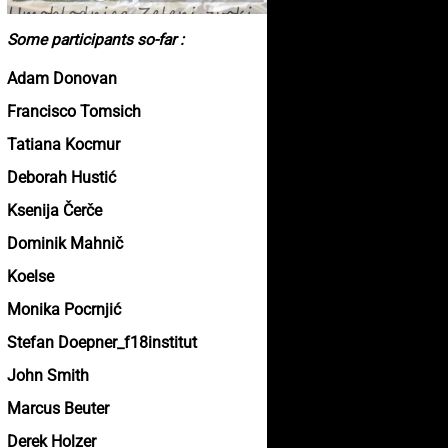
Some participants so-far :
Adam Donovan
Francisco Tomsich
Tatiana Kocmur
Deborah Hustić
Ksenija Čerče
Dominik Mahnič
Koelse
Monika Pocrnjić
Stefan Doepner_f18institut
John Smith
Marcus Beuter
Derek Holzer