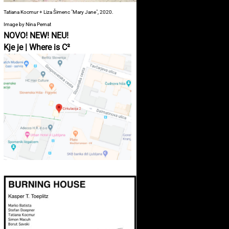
Tatiana Kocmur + Liza Šimenc "Mary Jane", 2020.
Image by Nina Pernat
NOVO! NEW! NEU!
Kje je | Where is C²