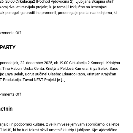
26, 20.00 Cirkulacija2 (Podhod Ajdovščina 2), Ljubljana Skupina štirih
raj dve leti razvijala projekt, ki je temeljil izključno na izmenjavi
ak posegel, ga uredil in spremenil, preden ga je poslal naslednjemu, ki
on
omments Off
VIDEOQUADROLOGUES
RPARTY
: ponedeljek, 22. december 2025, ob 19.00 Cirkulacija 2 Koncept: Kristýna
ba: Tina Habun, Urška Centa, Kristýna Peldová Kamera: Enya Belak, Sašo
ja: Enya Belak, Borut Bučinel Glasba: Eduardo Raon, Kristijan Krajnčan
T Produkcija: Zavod NEST Projekt je […]
on
omments Off
ANTOLOGIJA
KRIKA
etnin
III:
AFTERPARTY
varjalci in podporniki kulture, z velikim veseljem vam sporočamo, da letos
US, ki bo tudi tokrat oživil umetniški utrip Ljubljane. Kje: Ajdovščina