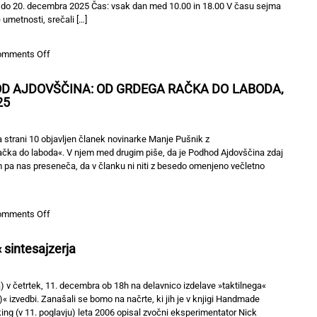
10. do 20. decembra 2025 Čas: vsak dan med 10.00 in 18.00 V času sejma
umetnosti, srečali […]
on
omments Off
ART-
MUS
D AJDOVŠČINA: OD GRDEGA RAČKA DO LABODA,
2025
25
–
11.
sejem
 strani 10 objavljen članek novinarke Manje Pušnik z
umetnin
čka do laboda«. V njem med drugim piše, da je Podhod Ajdovščina zdaj
m pa nas preseneča, da v članku ni niti z besedo omenjeno večletno
on
omments Off
ODGOVOR
NA
 sintesajzerja
ČLANEK
PODHOD
AJDOVŠČINA:
) v četrtek, 11. decembra ob 18h na delavnico izdelave »taktilnega«
OD
« izvedbi. Zanašali se bomo na načrte, ki jih je v knjigi Handmade
GRDEGA
ng (v 11. poglavju) leta 2006 opisal zvočni eksperimentator Nick