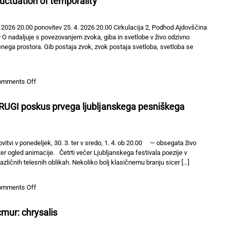
luctuation of temporality
IS
IN
NOISE
HERE
 2026 20.00 ponovitev 25. 4. 2026 20.00 Cirkulacija 2, Podhod Ajdovščina
 O nadaljuje s povezovanjem zvoka, giba in svetlobe v živo odzivno
nega prostora. Gib postaja zvok, zvok postaja svetloba, svetloba se
on
omments Off
O
—
DRUGI poskus prvega ljubljanskega pesniškega
Fluktuacija
časovnosti
//
Fluctuation
vitvi v ponedeljek, 30. 3. ter v sredo, 1. 4. ob 20.00 — obsegata živo
of
r ogled animacije. Četrti večer Ljubljanskega festivala poezije v
temporality
različnih telesnih oblikah. Nekoliko bolj klasičnemu branju sicer […]
on
omments Off
In
beseda
cmur: chrysalis
je
meso