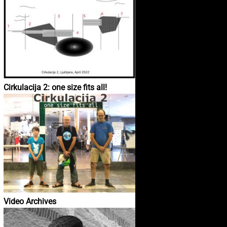
Cirkulacija 2: one size fits all!
Video Archives