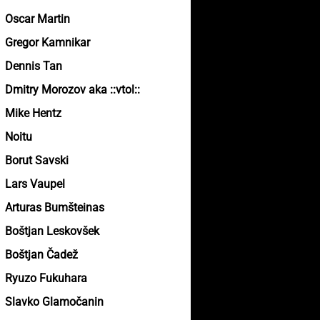
Oscar Martin
Gregor Kamnikar
Dennis Tan
Dmitry Morozov aka ::vtol::
Mike Hentz
Noitu
Borut Savski
Lars Vaupel
Arturas Bumšteinas
Boštjan Leskovšek
Boštjan Čadež
Ryuzo Fukuhara
Slavko Glamočanin