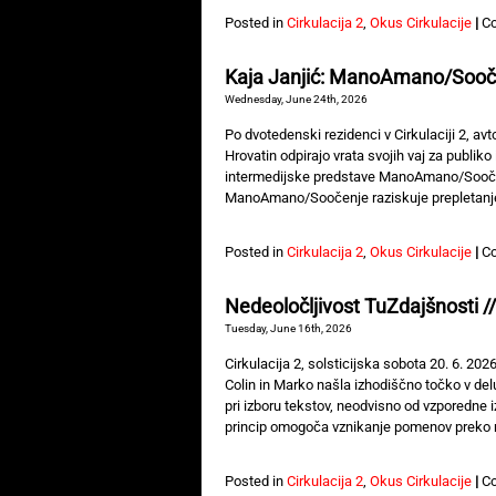
Posted in
Cirkulacija 2
,
Okus Cirkulacije
|
C
Kaja Janjić: ManoAmano/Sooč
Wednesday, June 24th, 2026
Po dvotedenski rezidenci v Cirkulaciji 2, avt
Hrovatin odpirajo vrata svojih vaj za publiko 
intermedijske predstave ManoAmano/Soočenje,
ManoAmano/Soočenje raziskuje prepletanje 
Posted in
Cirkulacija 2
,
Okus Cirkulacije
|
C
Nedeoločljivost TuZdajšnosti 
Tuesday, June 16th, 2026
Cirkulacija 2, solsticijska sobota 20. 6. 2
Colin in Marko našla izhodiščno točko v del
pri izboru tekstov, neodvisno od vzporedne 
princip omogoča vznikanje pomenov preko n
Posted in
Cirkulacija 2
,
Okus Cirkulacije
|
C