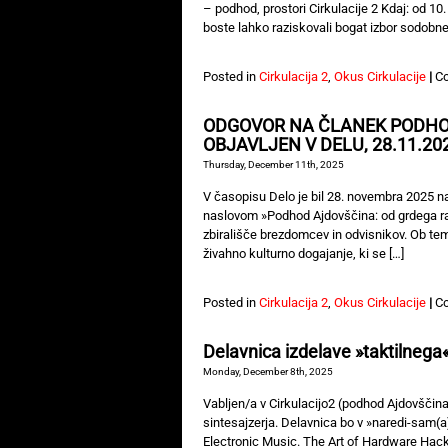
– podhod, prostori Cirkulacije 2 Kdaj: od 
boste lahko raziskovali bogat izbor sodobne 
Posted in
Cirkulacija 2
,
Okus Cirkulacije
|
C
ODGOVOR NA ČLANEK PODHO
OBJAVLJEN V DELU, 28.11.20
Thursday, December 11th, 2025
V časopisu Delo je bil 28. novembra 2025 na
naslovom »Podhod Ajdovščina: od grdega ra
zbirališče brezdomcev in odvisnikov. Ob te
živahno kulturno dogajanje, ki se […]
Posted in
Cirkulacija 2
,
Okus Cirkulacije
|
C
Delavnica izdelave »taktilnega«
Monday, December 8th, 2025
Vabljen/a v Cirkulacijo2 (podhod Ajdovščina
sintesajzerja. Delavnica bo v »naredi-sam(a)
Electronic Music. The Art of Hardware Hacki