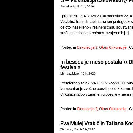
O — Fluktuacija časovnosti // F
Saturday, April 11th, 2026
premiera 17. 4. 2026 20.00 ponovitev 22. 4.
Večletna transdisciplinarna serija dogodkov
celoto, naseljeno v realnem času soustvarje
vrača na telo; neskončnost vzajemnih […]
Posted in
Cirkulacija 2
,
Okus Cirkulacije
|
C
In beseda je meso postala \\ 
festivala
Monday, March 16th, 2026
Premierno v torek, 24. 3. 2026 ob 21.00 Pono
komponiranje zvočne poezije, obisk kamre te
Cirkulaciji 2 bo v znamenju poezije v njenih 
Posted in
Cirkulacija 2
,
Okus Cirkulacije
|
C
Eva Mulej Vrabič in Tatiana Ko
Thursday, March 5th, 2026