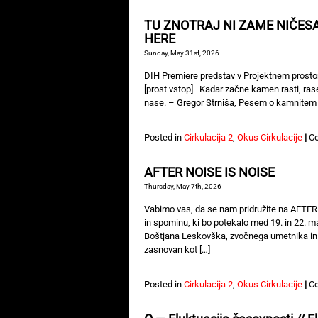
TU ZNOTRAJ NI ZAME NIČESA
HERE
Sunday, May 31st, 2026
DIH Premiere predstav v Projektnem prostoru 
[prost vstop] Kadar začne kamen rasti, rase
nase. – Gregor Strniša, Pesem o kamnitem pr
Posted in
Cirkulacija 2
,
Okus Cirkulacije
|
C
AFTER NOISE IS NOISE
Thursday, May 7th, 2026
Vabimo vas, da se nam pridružite na AFTE
in spominu, ki bo potekalo med 19. in 22. m
Boštjana Leskovška, zvočnega umetnika in so
zasnovan kot […]
Posted in
Cirkulacija 2
,
Okus Cirkulacije
|
C