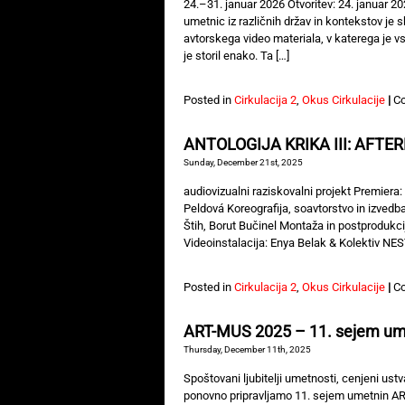
24.–31. januar 2026 Otvoritev: 24. januar 20
umetnic iz različnih držav in kontekstov je sko
avtorskega video materiala, v katerega je vs
je storil enako. Ta […]
Posted in
Cirkulacija 2
,
Okus Cirkulacije
|
C
ANTOLOGIJA KRIKA III: AFTE
Sunday, December 21st, 2025
audiovizualni raziskovalni projekt Premiera
Peldová Koreografija, soavtorstvo in izved
Štih, Borut Bučinel Montaža in postprodukci
Videoinstalacija: Enya Belak & Kolektiv NES
Posted in
Cirkulacija 2
,
Okus Cirkulacije
|
C
ART-MUS 2025 – 11. sejem um
Thursday, December 11th, 2025
Spoštovani ljubitelji umetnosti, cenjeni ust
ponovno pripravljamo 11. sejem umetnin ART-M