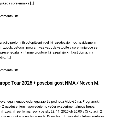
RAČKA
ijskega sprejemnika […]
DO
LABODA,
on
omments Off
OBJAVLJEN
Delavnica
V
izdelave
DELU,
»taktilnega«
28.11.2025
sintesajzerja
racijo prelomnih potopitvenih del, ki razodevajo moč navidezne in
h zgodb. Letošnji program vas vabi, da vstopite v spreminjajoče se
 presenečata, v intimne prostore, ki razgaljajo krhkost doma, in v
ijo. […]
on
omments Off
VR@Animateka@C2
rope Tour 2025 + posebni gost NMA / Neven M.
akovanega, nenapovedanega zaprtja podhoda Ajdovščina. Programski
e. Z navdušenjem napovedujemo večer eksperimentalnega hrupa,
ih zvočnih performansov v petek, 28. 11. 2025 ob 20.00 v Cirkulaciji 2,
e figure evropskega undergrounda. Dogodek združuje dolgoletne umetnike,