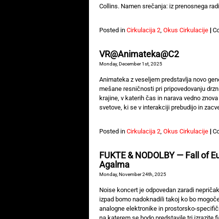
Collins. Namen srečanja: iz prenosnega rad
Posted in
Cirkulacija 2
,
Okus Cirkulacije
|
C
VR@Animateka@C2
Monday, December 1st, 2025
Animateka z veseljem predstavlja novo gene
mešane resničnosti pri pripovedovanju drzni
krajine, v katerih čas in narava vedno znova
svetove, ki se v interakciji prebudijo in zacvet
Posted in
Cirkulacija 2
,
Okus Cirkulacije
|
C
FUKTE & NODOLBY — Fall of Eu
Agalma
Monday, November 24th, 2025
Noise koncert je odpovedan zaradi neprič
izpad bomo nadoknadili takoj ko bo mogoč
analogne elektronike in prostorsko-specifičn
na katerem se bodo predstavile tri izrazit