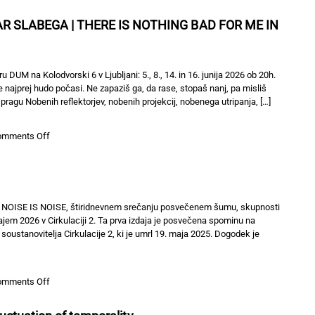
Nedeoločljivost
TuZdajšnosti
R SLABEGA | THERE IS NOTHING BAD FOR ME IN
//
Indeterminacy
NowHere
DUM na Kolodvorski 6 v Ljubljani: 5., 8., 14. in 16. junija 2026 ob 20h.
 najprej hudo počasi. Ne zapaziš ga, da rase, stopaš nanj, pa misliš
agu Nobenih reflektorjev, nobenih projekcij, nobenega utripanja, […]
on
omments Off
TU
ZNOTRAJ
NI
ZAME
NIČESAR
R NOISE IS NOISE, štiridnevnem srečanju posvečenem šumu, skupnosti
SLABEGA
ajem 2026 v Cirkulaciji 2. Ta prva izdaja je posvečena spominu na
|
ustanovitelja Cirkulacije 2, ki je umrl 19. maja 2025. Dogodek je
THERE
IS
NOTHING
on
omments Off
BAD
AFTER
FOR
NOISE
ME