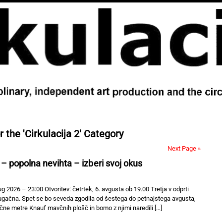
r the 'Cirkulacija 2' Category
Next Page »
 – popolna nevihta – izberi svoj okus
 2026 – 23:00 Otvoritev: četrtek, 6. avgusta ob 19.00 Tretja v odprti
drugačna. Spet se bo seveda zgodila od šestega do petnajstega avgusta,
čne metre Knauf mavčnih plošč in bomo z njimi naredili […]