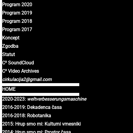
Program 2020
Program 2019
Program 2018
Program 2017
Koncept
Zgodba
Statut
C² SoundCloud
C² Video Archives
cirkulacija2@gmail.com
HOME
2020-2023:
weltverbesserungsmaschine
2016-2019: Dekadenca časa
2016-2018: Robotanika
2015: Hrup smo mi: Kulturni vmesniki
2014: Hrup smo mi: Prostor časa