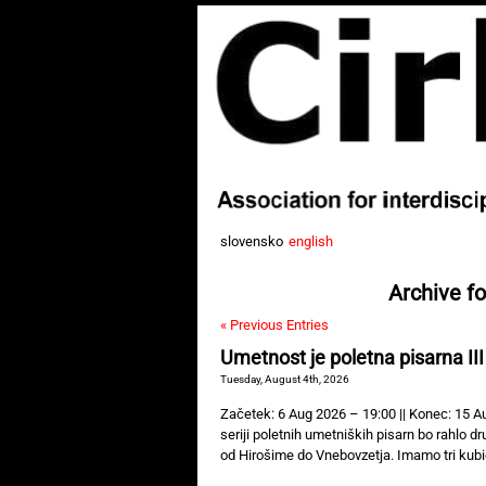
slovensko
english
Archive fo
« Previous Entries
Umetnost je poletna pisarna III
Tuesday, August 4th, 2026
Začetek: 6 Aug 2026 – 19:00 || Konec: 15 Aug
seriji poletnih umetniških pisarn bo rahlo 
od Hirošime do Vnebovzetja. Imamo tri kubi