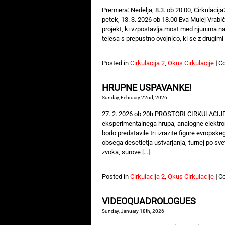
Premiera: Nedelja, 8.3. ob 20.00, Cirkulacij
petek, 13. 3. 2026 ob 18.00 Eva Mulej Vrabi
projekt, ki vzpostavlja most med njunima na
telesa s prepustno ovojnico, ki se z drugimi 
Posted in
Cirkulacija 2
,
Okus Cirkulacije
|
C
HRUPNE USPAVANKE!
Sunday, February 22nd, 2026
27. 2. 2026 ob 20h PROSTORI CIRKULACI
eksperimentalnega hrupa, analogne elektron
bodo predstavile tri izrazite figure evrops
obsega desetletja ustvarjanja, turnej po sv
zvoka, surove […]
Posted in
Cirkulacija 2
,
Okus Cirkulacije
|
C
VIDEOQUADROLOGUES
Sunday, January 18th, 2026