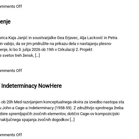
on
omments Off
Umetnost
je
enje
poletna
pisarna
III
orica Kaja Janjić in soustvarjalke Gea Erjavec, Alja Lacković in Petra
–
in vabijo, da se jim pridružite na prikazu dela v nastajanju plesno-
popolna
 ki bo 3. julija 2026 ob 19ih v Cirkulaciji 2. Projekt
nevihta
svetov treh žensk, […]
–
izberi
on
omments Off
svoj
Kaja
okus
Janjić:
// Indeterminacy NowHere
ManoAmano/Soočenje
026 ob 20h Med razvijanjem konceptualnega okvira za izvedbo nastopa sta
u John-a Cage-a Indeterminacy (1958-59). Z združitvijo sprotnega žreba
izbire spremljajočih zvočnih elementov, dotični Cage-ov kompozicijski
aključnega spajanja zvočnih dogodkov […]
on
omments Off