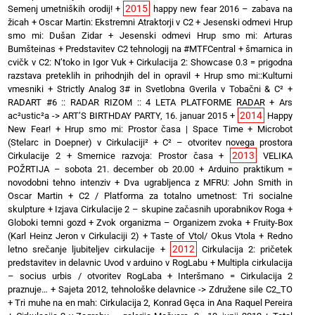
2015
Semenj umetniških orodij!
+
happy new fear 2016 – zabava na
žicah
+
Oscar Martin: Ekstremni Atraktorji v C2
+
Jesenski odmevi Hrup
smo mi: Dušan Zidar
+
Jesenski odmevi Hrup smo mi: Arturas
Bumšteinas
+
Predstavitev C2 tehnologij na #MTFCentral
+
šmarnica in
cvičk v C2: N’toko in Igor Vuk
+
Cirkulacija 2: Showcase 0.3 = prigodna
razstava preteklih in prihodnjih del in opravil
+
Hrup smo mi::Kulturni
vmesniki
+
Strictly Analog 3# in Svetlobna Gverila v Tobačni & C²
+
RADART #6 :: RADAR RIZOM :: 4 LETA PLATFORME RADAR
+
Ars
2014
ac²ustic²a -> ART’S BIRTHDAY PARTY, 16. januar 2015
+
Happy
New Fear!
+
Hrup smo mi: Prostor časa | Space Time
+
Microbot
(Stelarc in Doepner) v Cirkulaciji²
+
C² – otvoritev novega prostora
2013
Cirkulacije 2
+
Smernice razvoja: Prostor časa
+
VELIKA
POŽRTIJA – sobota 21. december ob 20.00
+
Arduino praktikum =
novodobni tehno intenziv
+
Dva ugrabljenca z MFRU: John Smith in
Oscar Martin
+
C2 / Platforma za totalno umetnost: Tri socialne
skulpture
+
Izjava Cirkulacije 2 – skupine začasnih uporabnikov Roga
+
Globoki temni gozd
+
Zvok organizma – Organizem zvoka
+
Fruity-Box
(Karl Heinz Jeron v Cirkulaciji 2)
+
Taste of Vtol/ Okus Vtola
+
Redno
2012
letno srečanje ljubiteljev cirkulacije
+
Cirkulacija 2: pričetek
predstavitev in delavnic Uvod v arduino v RogLabu
+
Multipla cirkulacija
– socius urbis / otvoritev RogLaba
+
Interšmano = Cirkulacija 2
praznuje…
+
Sajeta 2012, tehnološke delavnice -> Združene sile C2_TO
+
Tri muhe na en mah: Cirkulacija 2, Konrad Gęca in Ana Raquel Pereira