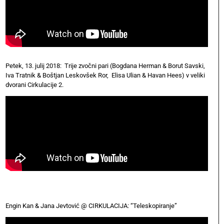
Petek, 13. julij 2018: Trije zvočni pari (Bogdana Herman & Borut Savski,
Iva Tratnik & Boštjan Leskovšek Ror, Elisa Ulian & Havan Hees) v veliki
dvorani Cirkulacije 2.
Engin Kan & Jana Jevtović @ CIRKULACIJA: “Teleskopiranje”