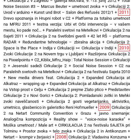
+
Cirkulacija 2 v Zagrebu – galerija Močvara, 9. -13. junij 2012
+
Total
Noise Session #3 – Marcus Beuter = umetnost zvoka
+
v Cirkulaciji 2:
2011
Uvod v arduino
+
Kunst und Brot – Salon des Refusés 2012/1
+
Drevo spoznanja in Hrupni robot v C2
+
Platforma za totalno umetnost
na MFRU 2011
+
testna verzija: Urbi et Orbi intervencija – v vašem
mestu, ko pade noč…
+
Paralelni svetovi na Metelkovi
+
Cirkulacija 2 na
Sajeti 2011
+
Cirkulacija 2 na Svetlobni gverili
+
42 let RŠ – platforma
RADAR
+
Redundantne tehnologije – zbiralna akcija
+
Cirkulacija 2:
2010
Space is the Place
+
Indija v Cirkulaciji >< Cirkulacija v Indiji
+
Zvoki Cirkulacije 2 na Novem trgu v Ljubljani
+
Razširjena Cirkulacija 2
na Pixxelpointu
+
C2_Kiblix_Mfru_Haip : Total Noise Session v Cirkulaciji
2
+
Jesenski sadeži Cirkulacije 2
+
Social Noise Session
+
C2 na
Paralelnih svetovih na Metelkovi
+
Cirkulacija 2 na festivalu Sajeta 2010
+
New media drivers feat. Cirkulacija 2
+
Expanded Cirkulacija at
Alkatraz – wrapping up
+
Expanded Cirkulacija at Alkatraz
+
Cirkulacija
na Vstop prost v Celju
+
Cirkulacija 2 prejme Zlato ptico
+
Predstavitev
Cirkulacije 2 v Novi Gorici
+
Cirkulacija 2: Pomladanski zvitki in Mehki
zvoki naveličanosti
+
Cirkulacija 2 gosti vegetarijanko, aktivistko,
2009
umetnico, glasbenico in galeristko Reni Hofmueller
+
Cirkulacija
2 na Netart Community Convention v Grazu
+
javno snemanje:
Analogična kompozicija
+
Reality show – “voice-noise karaoke”
+
Moška umetnost / Male art
+
CIRKULACIJA 2 na festivalu SAJETA pri
Tolminu
+
Prostor zvoka = telo zvoka
+
Cirkulacija 2 in Antikonzum
+
2008
Netart – krompir v žerjavici
+
Cirkulacija 2: Vladavina Konzuma
+