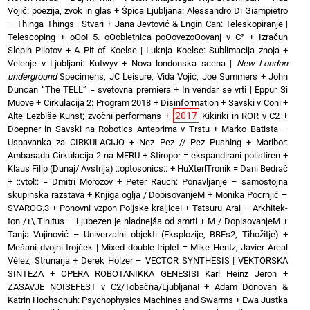
Vojić: poezija, zvok in glas
+
Špica Ljubljana: Alessandro Di Giampietro
– Thinga Things | Stvari
+
Jana Jevtović & Engin Can: Teleskopiranje |
Telescoping
+
oOo! 5. oOobletnica poOovezoOovanj v C²
+
Izračun
Slepih Pilotov
+
A Pit of Koelse | Luknja Koelse: Sublimacija znoja
+
Velenje v Ljubljani: Kutwyv
+
Nova londonska scena |
New London
underground
Specimens, JC Leisure, Vida Vojić, Joe Summers
+
John
Duncan “The TELL” = svetovna premiera
+
In vendar se vrti | Eppur Si
Muove
+
Cirkulacija 2: Program 2018
+
Disinformation + Savski v Coni
+
2017
Alte Lezbiše Kunst; zvočni performans
+
Kikiriki in ROR v C2
+
Doepner in Savski na Robotics Anteprima v Trstu
+
Marko Batista –
Uspavanka za CIRKULACIJO
+
Nez Pez // Pez Pushing
+
Maribor:
Ambasada Cirkulacija 2 na MFRU
+
Stiropor = ekspandirani polistiren
+
Klaus Filip (Dunaj/ Avstrija) ::optosonics::
+
HuXterlTronik = Dani Bedrač
+ ::vtol:: = Dmitri Morozov
+
Peter Rauch: Ponavljanje – samostojna
skupinska razstava
+
Knjiga oglja / DopisovanjeM
+
Monika Pocrnjić –
SVAROG.3
+
Ponovni vzpon Poljske kraljice!
+
Tatsuru Arai – Arkhitek-
ton /+\ Tinitus – Ljubezen je hladnejša od smrti
+
M / DopisovanjeM
+
Tanja Vujinović – Univerzalni objekti (Eksplozije, BBFs2, Tihožitje)
+
Mešani dvojni trojček | Mixed double triplet = Mike Hentz, Javier Areal
Vélez, Strunarja
+
Derek Holzer – VECTOR SYNTHESIS | VEKTORSKA
SINTEZA
+
OPERA ROBOTANIKKA GENESISI Karl Heinz Jeron
+
ZASAVJE NOISEFEST v C2/Tobačna/Ljubljana!
+
Adam Donovan &
Katrin Hochschuh: Psychophysics Machines and Swarms
+
Ewa Justka