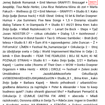
2021
Jernej Babnik Romaniuk
+
Emil Memon GRAFFITI
finissage
!
+
beepblip, Tisa Neža Herlec, Lina Rica
: Relativna tišina ob zori
+
Marta
Fakuch – Wellness @ C2
+
Emil Memon – GRAFFITI
+
Studio 8.1: Kako
živijo ljudje (bonus track)
+
KUD Obrat: Onkraj 10 let & Stefan Doepner:
Humus
+
Joe Summers: Five New Songs
+
1,5 + Diorama: vizualni
dialog Tatiane K. in Giampaola P.
+
Studio 8.1 #4/21 Brina Kren: kako
živijo ljudje.
+
Mladi Raziskovalci IV. – Lenart De Bock – Steps
+
Tjaž
Juvan: NOISTER::C² – cirkus cirkulatio
+
Dialog 1,5 + Asinhronost /
Tatiana Kocmur in Borut Savski
+
Tao G. Vrhovec Sambolec – Brati (kot)
telesa
+
Studio 8.1 #3 + Šum #16
+
zapovedujemo: John Duncan – Ž
+
FriFormA\V: LĪMEN
+
Festival Re_humanizacija!
+
Cirkulacija 2 – Stroj
za izboljšanje sveta v Celju | World Improvement Machine in Celje | 2.
letnik
+
Elvin Brandhi – FEAR THE FEARLESS | BOJ SE NJIH, KI NE
POZNAJO STRAHU
+
Studio 8.1 — Kako živijo ljudje, 2/21
+
Barbara
Kapelj – Lastne sobe | Rooms of Their Own -> WOW
+
Gonko Doepner
Organism
+
Mike Hentz – KROG | CIRCLE => festival!
+
Zeleni zvoki
Umoblodnice
+
JazzzklubMezzoforte Cirku5lacijA
sVOBODNImEDmEDIJSKIjAMsEssION
+
Studio_8.1 _ Brina Kren _ kako
živijo ljudje
+
Barbara Kapelj – Mesto prihodnosti / urbanistično-
gradbena delavnica za najmlajše
+
Peter & Alexander = how to keep
loudness quiet? | kako ohraniti glasnost tiho?
+
Radharani Pernarčič &
Cirkulacija 2: IZUMIJE CASTRA FIK ARKE
+
abeceda = Mladi
raziskovalci, Osnovna oblika in Serija Tu
+
Rdeče zore: Ingver in GverilkII
+
Kvadratni meter: NAJEMNINA + STROŠKI
+
Duhovi preteklosti