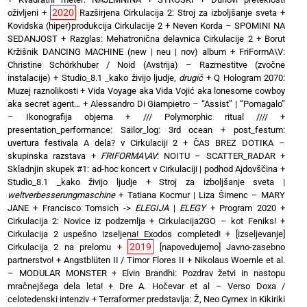
2020
oživljeni
+
Razširjena Cirkulacija 2: Stroj za izboljšanje sveta
+
Kovidska (hiper)produkcija Cirkulacije 2
+
Neven Korda – SPOMINI NA
SEDANJOST
+
Razglas: Mehatronična delavnica Cirkulacije 2
+
Borut
Kržišnik DANCING MACHINE (new | neu | nov) album
+
FriFormA\V:
Christine Schörkhuber / Noid (Avstrija) – Razmestitve (zvočne
instalacije)
+
Studio_8.1 _kako živijo ljudje,
drugič
+
Q Hologram 2070:
Muzej raznolikosti
+
Vida Voyage aka Vida Vojić aka lonesome cowboy
aka secret agent…
+
Alessandro Di Giampietro – “Assist” | “Pomagalo”
– Ikonografija objema
+
/// Polymorphic ritual ////
+
presentation_performance: Sailor_log: 3rd ocean
+
post_festum:
uvertura festivala A dela? v Cirkulaciji 2
+
ČAS BREZ DOTIKA –
skupinska razstava
+
FRIFORMA\AV
: NOITU – SCATTER_RADAR
+
Skladnjin skupek #1: ad-hoc koncert v Cirkulaciji | podhod Ajdovščina
+
Studio_8.1 _kako živijo ljudje
+
Stroj za izboljšanje sveta |
weltverbesserungmaschine
+
Tatiana Kocmur | Liza Šimenc – MARY
JANE
+
Francisco Tomsich ->
ELEGIJA
|
ELEGY
+
Program 2020
+
Cirkulacija 2: Novice iz podzemlja
+
Cirkulacija2GO – kot Feniks!
+
Cirkulacija 2 uspešno izseljena! Exodos completed!
+
[izseljevanje]
2019
Cirkulacija 2 na prelomu
+
[napovedujemo] Javno-zasebno
partnerstvo!
+
Angstblüten II / Timor Flores II
+
Nikolaus Woernle et al.
– MODULAR MONSTER
+
Elvin Brandhi: Pozdrav žetvi in nastopu
mračnejšega dela leta!
+
Dre A. Hočevar et al – Verso Doxa /
celotedenski intenziv
+
Terraformer predstavlja: Ž, Neo Cymex in Kikiriki