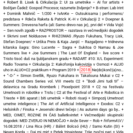
+
Robert B. Lisek & Cirkulacija 2: UI za umetnike – AI for artists
+
Boštjan Čadež: Gospod Procesor, razumete življenje?
+
B-stran: Lab Irint
+
Dominik Mahnič – 1/200
+
IvAnKe – Outsukisama | performens/
predstava
+
Rdeča Raketa & Patrick K.-H v Cirkulaciji 2
+
Doepner &
Summers: Drevesna harfa (ali: Samo drevo nas je), prvi del
+
Vida Vojić
– Sen novih zgodb
+
RAZPROSTOR – razstava in večmedijski dogodek
+
Skrivni svet Noldusove
+
RHIZOMAS /Ryuzo Fukuhara, Tracy Lisk,
Stefan Doepner/
+
Urška Preis & Kaja Janjić – Razgaljeno
+
tridnevna
kitarska šagra: Gino Lucente – Sagra
+
Sukitoa O Namau & Joe
Summers live
+
Joe Summers | The Last Of England – live score
+
Tristo tisoč duš na ljubljanskem gradu
+
RADART #10: X/L Experiment:
Radio Tovarna
+
Cirkulacija 2: Kakofonija kakovizija v Osmozi
+
ALUO
2018
uho in ALUO+C2 praktikum
+
Program 2019
+
Ne(do)konč(a)no…
+
“-O-” = Simon Svetlik, Ryuzo Fukuhara in Takatsuna Mukai v C2
+
Sound Chambers Series vol. VIII meets C2
+
“Bodi Jimi tudi ti!” –
delavnica na Gradu Kromberk | Pixxelpoint 2018
+
C2 na festivalu
Umetnosti in robotike v Trstu | C2 at the Festival of Arte e Robotica in
Trieste
+
Biti aparat | biti umetnik = Roboti risarji
+
Simpozij Umetnost
umetne inteligence | The Art of Artificial Intelligence
+
Exodos: C2 v
Helsinkih / Finska
+
Jesenski dnevi tečejo | As autumn days go by…
+
MED, CIMET, ROZINE IN ČAS balletkvintet
+
Večmedijski skupinski
dogodek: MED ZVERJO IN NEMOČJO
+
Anže Sever – Rob
+
friformA\V
/
16.08.2018 / Lina Rica (HR) / Bálint Bolcsó (HU) / Samo Kutin (SI)
+
Neven Korda – Daj mi mir!
+
Petek trinajstega: Trije zvočni pari
+
Vida