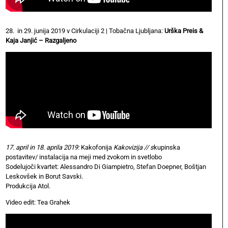
28. in 29. junija 2019 v Cirkulaciji 2 | Tobačna Ljubljana:
Urška Preis &
Kaja Janjić – Razgaljeno
17. april in
18. aprila 2019:
Kakofonija
Kakovizija // s
kupinska
postavitev/ instalacija na meji med zvokom in svetlobo
Sodelujoči kvartet: Alessandro Di Giampietro, Stefan Doepner, Boštjan
Leskovšek in Borut Savski.
Produkcija Atol.
Video edit: Tea Grahek