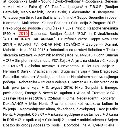
at Robotanikka: Light = Sound || Zvok=Svetloba?
+
Robotanika: Genesis
+
Mini Maker Faire @ C2 Tobačna Ljubljana!
+
Z.B.Ø.R. (Boštjan
Perovšek, Marko Košnik, Borut Savski)
+
Alessandro Di Giampietro –
Whatever you think I am that is what i’m not
+
Seppo Gruendler in Josef
Klammer – Mali pribor | Kleines Besteck
+
Cirkulacija 2: Program 2017
+
Preko vode do svobode v Kinu Šiška
+
Luka Prinčič: Razpoke vmesnika
2016
IF4Q
+
Duplerica: Boštjan Čadež “ROJ” in DivinaMimesis
“AUTOBIOGRAPHICAL ANIMAL”
+
Simfonija groze. Happy New Fear
2017!
+
RADART #7: RADAR NAD TOBAČNO
+
Zaprtje -> Dominik
Mahnič – Kosi 2014-2016
+
Robotanika na razstavi Robotica v Trstu
+
slikarska razstava -> Dominik Mahnič | Kosi 2014-2016
+
John Duncan
v C² !
+
Simptomi meta mesta #37: Želja
+
Anyma na obisku v Cirkulaciji
2
+
MC2=Ǝ / gibalna razstava
+
Neverjetno! 10 let Cirkulacije 2
+
Herman & Savski: Vračnica in bali; druga javna vaja
+
Nina Dragičević:
Parallellax release
+
V nedeljo se dobimo: Na stalnem naslovu najinega
početja
+
Robotanika = C2 gre v Velenje
+
Herman & Savski: Vračnica in
bali; prva javna vaja!
+
3. avgust 2016: Niku Senpuki & Emerge,
pavleisdead, Emerge & Neven M. Agalma
+
Atlas of Tremors v C2
+
Zasavje NoiseFest 2016 v C2-labu!
+
Klima: Nedekadentni koncert?
+
DekaDANCE
+
Mike Hentz: Živa umetnost kot raziskava kulture in
življenja
+
Napovedujemo: Klima, dekadenca, človek|stroj
+
Kdo je Mike
Hentz
+
Dogodek O5 v C²
+
V iskanju izgubljene enostavnosti
+
Urkuma
in ROR v C²
+
April/ maj v Cirkulaciji 2 – uvod v antidekadenco
+
Sejem
Dostop do orodij | Access to Tools
+
Dobrodošli na ATT/AND Rijeka –