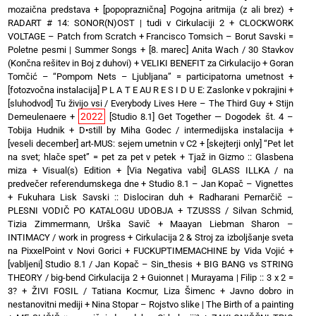
mozaična predstava
+
[popopraznična] Pogojna aritmija (z ali brez)
+
RADART # 14: SONOR(N)OST | tudi v Cirkulaciji 2
+
CLOCKWORK
VOLTAGE – Patch from Scratch
+
Francisco Tomsich – Borut Savski =
Poletne pesmi | Summer Songs
+
[8. marec] Anita Wach / 30 Stavkov
(Končna rešitev in Boj z duhovi)
+
VELIKI BENEFIT za Cirkulacijo
+
Goran
Tomčić – “Pompom Nets – Ljubljana” = participatorna umetnost
+
[fotozvočna instalacija] P L A T E AU R E S I D U E: Zaslonke v pokrajini
+
[sluhodvod] Tu živijo vsi / Everybody Lives Here – The Third Guy + Stijn
2022
Demeulenaere
+
[Studio 8.1] Get Together — Dogodek št. 4 –
Tobija Hudnik
+
D•still by Miha Godec / intermedijska instalacija
+
[veseli december] art-MUS: sejem umetnin v C2
+
[skejterji only] “Pet let
na svet; hlače spet” = pet za pet v petek
+
Tjaž in Gizmo :: Glasbena
miza + Visual(s) Edition
+
[Via Negativa vabi] GLASS ILLKA / na
predvečer referendumskega dne
+
Studio 8.1 – Jan Kopač – Vignettes
+
Fukuhara Lisk Savski :: Dislociran duh
+
Radharani Pernarčič –
PLESNI VODIČ PO KATALOGU UDOBJA
+
TZUSSS / Silvan Schmid,
Tizia Zimmermann, Urška Savič
+
Maayan Liebman Sharon –
INTIMACY / work in progress
+
Cirkulacija 2 & Stroj za izboljšanje sveta
na PixxelPoint v Novi Gorici
+
FUCKUPTIMEMACHINE by Vida Vojić
+
[vabljeni] Studio 8.1 / Jan Kopač – Sin_thesis
+
BIG BANG vs STRING
THEORY / big-bend Cirkulacija 2
+
Guionnet | Murayama | Filip :: 3 x 2 =
3?
+
ŽIVI FOSIL / Tatiana Kocmur, Liza Šimenc
+
Javno dobro in
nestanovitni mediji
+
Nina Stopar – Rojstvo slike | The Birth of a painting