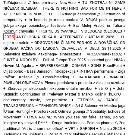
TuZdajšnosti // Indeterminacy NowHere
+
TU ZNOTRAJ NI ZAME
NIČESAR SLABEGA | THERE IS NOTHING BAD FOR ME IN HERE
+
AFTER NOISE IS NOISE
+
O — Fluktuacija časovnosti // Fluctuation of
temporality
+
In beseda je meso postala \\ DRUGI poskus prvega
ljubljanskega pesniškega festivala
+
Eva Mulej Vrabič in Tatiana
Kocmur: chrysalis
+
HRUPNE USPAVANKE!
+
VIDEOQUADROLOGUES
+
2025
ANTOLOGIJA KRIKA III: AFTERPARTY
+
ART-MUS 2025 – 11.
sejem umetnin
+
ODGOVOR NA ČLANEK PODHOD AJDOVŠČINA: OD
GRDEGA RAČKA DO LABODA, OBJAVLJEN V DELU, 28.11.2025
+
Delavnica izdelave »taktilnega« sintesajzerja
+
VR@Animateka@C2
+
FUKTE & NODOLBY — Fall of Europe Tour 2025 + posebni gost NMA /
Neven M. Agalma
+
REVERBERACIJE | ODMEVI / GONG PixxelPoint
+
Ciljati oblak
+
Bass Jansson: Introspekcija
+
INTIMA performans
+
Žiga
Palčar: Križanje // Cross-breeding
+
RADHARANI PERNARČIČ:
PAVILJON OBJEMOV // Plesna predstava v prepletu z vizualno razstavo
+
Zborovanje, skupnostni eksperimentalni ne-zbor
+
str O j
+
John
Grzinich: Continuities of Irrelevant Matter & Marko Košnik: hEXPO –
documentary movie, pre-premiere
+
TTT2025 /// TABOO –
TRANSGRESSION – TRANSCENDENCE in Art & Science ++ Mestna jaga
[Urban Hunting]
+
Prostorskost: Odmevi gibanja // Spatiality: Echoes of
Movement
+
URŠA RAHNE: When you see my fake lashes, Do you
imagine my shaved P****
+
Druga tradicionalna Poletna pisarna \\ 2nd
traditional “Art is a summer office”
+
VRT / GARDEN
+
Niansa 2K25
+
Zadušnica za Boštjana
+
RADART #16: Naključna radijska štiharica
+