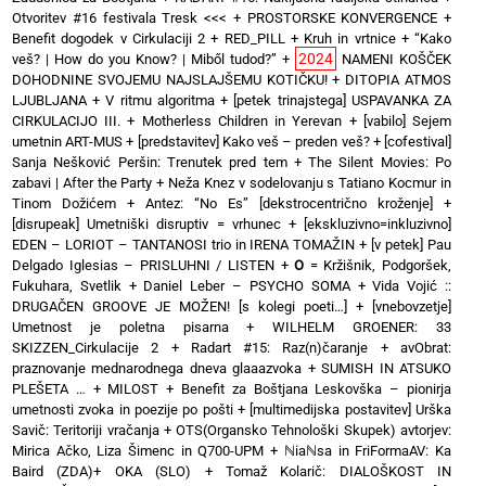
Otvoritev #16 festivala Tresk <<<
+
PROSTORSKE KONVERGENCE
+
Benefit dogodek v Cirkulaciji 2
+
RED_PILL
+
Kruh in vrtnice
+
“Kako
2024
veš? | How do you Know? | Miből tudod?”
+
NAMENI KOŠČEK
DOHODNINE SVOJEMU NAJSLAJŠEMU KOTIČKU!
+
DITOPIA ATMOS
LJUBLJANA
+
V ritmu algoritma
+
[petek trinajstega] USPAVANKA ZA
CIRKULACIJO III. + Motherless Children in Yerevan
+
[vabilo] Sejem
umetnin ART-MUS
+
[predstavitev] Kako veš – preden veš?
+
[cofestival]
Sanja Nešković Peršin: Trenutek pred tem
+
The Silent Movies: Po
zabavi | After the Party
+
Neža Knez v sodelovanju s Tatiano Kocmur in
Tinom Dožićem
+
Antez: “No Es” [dekstrocentrično kroženje]
+
[disrupeak] Umetniški disruptiv = vrhunec
+
[ekskluzivno=inkluzivno]
EDEN – LORIOT – TANTANOSI trio in IRENA TOMAŽIN
+
[v petek] Pau
Delgado Iglesias – PRISLUHNI / LISTEN
+
O
= Kržišnik, Podgoršek,
Fukuhara, Svetlik
+
Daniel Leber – PSYCHO SOMA
+
Vida Vojić ::
DRUGAČEN GROOVE JE MOŽEN! [s kolegi poeti…]
+
[vnebovzetje]
Umetnost je poletna pisarna
+
WILHELM GROENER: 33
SKIZZEN_Cirkulacije 2
+
Radart #15: Raz(n)čaranje
+
avObrat:
praznovanje mednarodnega dneva glaaazvoka
+
SUMISH IN ATSUKO
PLEŠETA …
+
MILOST
+
Benefit za Boštjana Leskovška – pionirja
umetnosti zvoka in poezije po pošti
+
[multimedijska postavitev] Urška
Savič: Teritoriji vračanja
+
OTS(Organsko Tehnološki Skupek) avtorjev:
Mirica Ačko, Liza Šimenc in Q700-UPM
+
ℕiaℕsa in FriFormaAV: Ka
Baird (ZDA)+ OKA (SLO)
+
Tomaž Kolarič: DIALOŠKOST IN