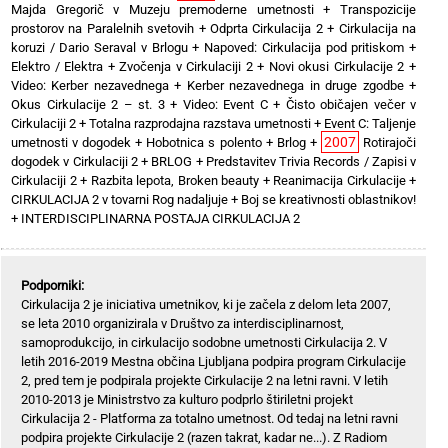
Majda Gregorič v Muzeju premoderne umetnosti
+
Transpozicije
prostorov na Paralelnih svetovih
+
Odprta Cirkulacija 2
+
Cirkulacija na
koruzi / Dario Seraval v Brlogu
+
Napoved: Cirkulacija pod pritiskom
+
Elektro / Elektra
+
Zvočenja v Cirkulaciji 2
+
Novi okusi Cirkulacije 2
+
Video: Kerber nezavednega
+
Kerber nezavednega in druge zgodbe
+
Okus Cirkulacije 2 – st. 3
+
Video: Event C
+
Čisto običajen večer v
Cirkulaciji 2
+
Totalna razprodajna razstava umetnosti
+
Event C: Taljenje
2007
umetnosti v dogodek
+
Hobotnica s polento
+
Brlog
+
Rotirajoči
dogodek v Cirkulaciji 2
+
BRLOG
+
Predstavitev Trivia Records / Zapisi v
Cirkulaciji 2
+
Razbita lepota, Broken beauty
+
Reanimacija Cirkulacije
+
CIRKULACIJA 2 v tovarni Rog nadaljuje
+
Boj se kreativnosti oblastnikov!
+
INTERDISCIPLINARNA POSTAJA CIRKULACIJA 2
Podporniki:
Cirkulacija 2 je iniciativa umetnikov, ki je začela z delom leta 2007,
se leta 2010 organizirala v Društvo za interdisciplinarnost,
samoprodukcijo, in cirkulacijo sodobne umetnosti Cirkulacija 2. V
letih 2016-2019 Mestna občina Ljubljana podpira program Cirkulacije
2, pred tem je podpirala projekte Cirkulacije 2 na letni ravni. V letih
2010-2013 je Ministrstvo za kulturo podprlo štiriletni projekt
Cirkulacija 2 - Platforma za totalno umetnost. Od tedaj na letni ravni
podpira projekte Cirkulacije 2 (razen takrat, kadar ne...). Z Radiom