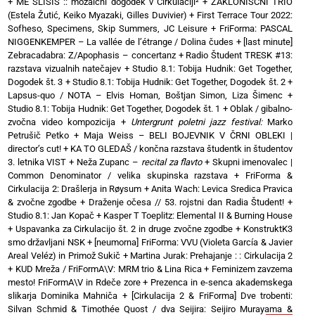
+
ME SLIŠIŠ :: mozaični dogodek v Cirkulaciji²
+
ZAKLONIŠČNI TRIO
(Estela Žutić, Keiko Myazaki, Gilles Duvivier)
+
First Terrace Tour 2022:
Sofheso, Specimens, Skip Summers, JC Leisure
+
FriForma: PASCAL
NIGGENKEMPER – La vallée de l’étrange / Dolina čudes
+
[last minute]
Zebracadabra: Z/Apophasis – concertanz
+
Radio Študent TRESK #13:
razstava vizualnih natečajev
+
Studio 8.1: Tobija Hudnik: Get Together,
Dogodek št. 3
+
Studio 8.1: Tobija Hudnik: Get Together, Dogodek št. 2
+
Lapsus-quo / NOTA – Elvis Homan, Boštjan Simon, Liza Šimenc
+
Studio 8.1: Tobija Hudnik: Get Together, Dogodek št. 1
+
Oblak / gibalno-
zvočna video kompozicija
+
Untergrunt poletni jazz festival:
Marko
Petrušič Petko
+
Maja Weiss – BELI BOJEVNIK V ČRNI OBLEKI |
director’s cut!
+
KA TO GLEDAŠ / končna razstava študentk in študentov
3. letnika VIST
+
Neža Zupanc –
recital za flavto
+
Skupni imenovalec |
Common Denominator / velika skupinska razstava
+
FriForma &
Cirkulacija 2: Drašlerja in Røysum
+
Anita Wach: Levica Sredica Pravica
& zvočne zgodbe
+
Draženje očesa // 53. rojstni dan Radia Študent!
+
Studio 8.1: Jan Kopač
+
Kasper T Toeplitz: Elemental II & Burning House
+
Uspavanka za Cirkulacijo št. 2 in druge zvočne zgodbe
+
KonstruktK3
smo državljani NSK
+
[neumorna] FriForma: VVU (Violeta García & Javier
Areal Veléz) in Primož Sukič
+
Martina Jurak: Prehajanje : : Cirkulacija 2
+
KUD Mreža / FriFormA\V: MRM trio & Lina Rica
+
Feminizem zavzema
mesto! FriFormA\V in Rdeče zore
+
Prezenca in e-senca akademskega
slikarja Dominika Mahniča
+
[Cirkulacija 2 & FriForma] Dve trobenti:
Silvan Schmid & Timothée Quost / dva Seijira: Seijiro Murayama &