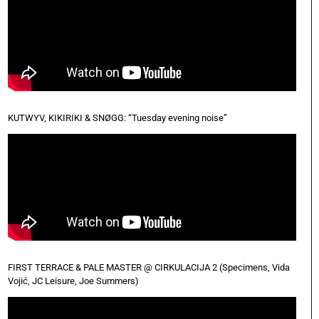
KUTWYV, KIKIRIKI & SNØGG: “Tuesday evening noise”
FIRST TERRACE & PALE MASTER @ CIRKULACIJA 2 (Specimens, Vida
Vojić, JC Leisure, Joe Summers)