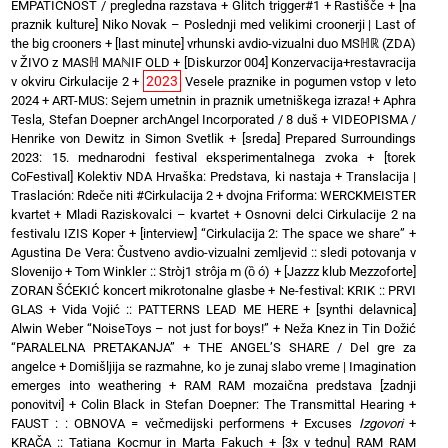
EMPATIČNOST / pregledna razstava
+
Glitch trigger#1
+
Rastišče
+
[na
praznik kulture] Niko Novak – Poslednji med velikimi croonerji | Last of
the big crooners
+
[last minute] vrhunski avdio-vizualni duo MSℍℝ (ZDA)
v ŽIVO z MASℍ MAℕIF OLD
+
[Diskurzor 004] Konzervacija+restavracija
2023
v okviru Cirkulacije 2
+
Vesele praznike in pogumen vstop v leto
2024
+
ART-MUS: Sejem umetnin in praznik umetniškega izraza!
+
Aphra
Tesla, Stefan Doepner archAngel Incorporated / 8 duš
+
VIDEOPISMA /
Henrike von Dewitz in Simon Svetlik
+
[sreda] Prepared Surroundings
2023: 15. mednarodni festival eksperimentalnega zvoka
+
[torek
CoFestival] Kolektiv NDA Hrvaška: Predstava, ki nastaja
+
Translacija |
Traslación: Rdeče niti #Cirkulacija 2
+
dvojna Friforma: WERCKMEISTER
kvartet + Mladi Raziskovalci – kvartet
+
Osnovni delci Cirkulacije 2 na
festivalu IZIS Koper
+
[interview] “Cirkulacija 2: The space we share”
+
Agustina De Vera: Čustveno avdio-vizualni zemljevid :: sledi potovanja v
Slovenijo
+
Tom Winkler :: Stròj1 strôja m (ȍ ó)
+
[Jazzz klub Mezzoforte]
ZORAN ŠĆEKIĆ koncert mikrotonalne glasbe
+
Ne-festival: KRIK :: PRVI
GLAS
+
Vida Vojić :: PATTERNS LEAD ME HERE
+
[synthi delavnica]
Alwin Weber “NoiseToys – not just for boys!”
+
Neža Knez in Tin Dožić
“PARALELNA PRETAKANJA”
+
THE ANGEL’S SHARE / Del gre za
angelce
+
Domišljija se razmahne, ko je zunaj slabo vreme | Imagination
emerges into weathering
+
RAM RAM mozaična predstava [zadnji
ponovitvi]
+
Colin Black in Stefan Doepner: The Transmittal Hearing
+
FAUST : : OBNOVA = večmedijski performens
+
Excuses
Izgovori
+
KRAČA :: Tatiana Kocmur in Marta Fakuch
+
[3x v tednu] RAM RAM