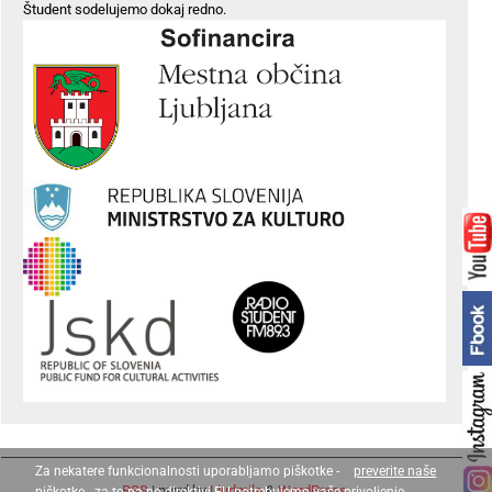
Študent sodelujemo dokaj redno.
Za nekatere funkcionalnosti uporabljamo piškotke -
preverite naše
RSS
| pwrd by
Ljudmila
&
WordPress