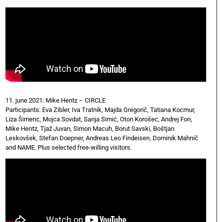
11. june 2021: Mike Hentz – CIRCLE
Participants: Eva Zibler, Iva Tratnik, Majda Gregorič, Tatiana Kocmur,
Liza Šimenc, Mojca Sovdat, Sanja Simić, Oton Korošec, Andrej Fon,
Mike Hentz, Tjaž Juvan, Simon Macuh, Borut Savski, Boštjan
Leskovšek, Stefan Doepner, Andreas Leo Findeisen, Dominik Mahnič
and NAME. Plus selected free-willing visitors.