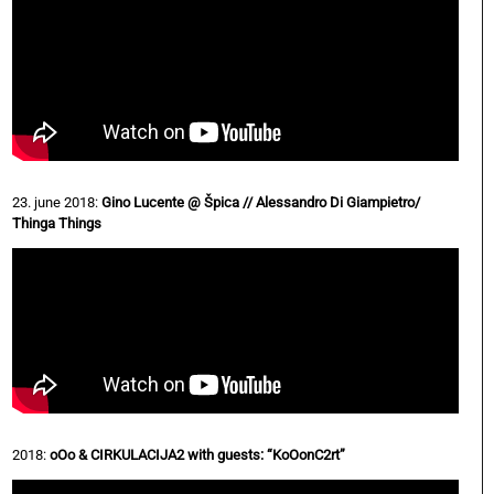
23. june 2018:
Gino Lucente @ Špica // Alessandro Di Giampietro/
Thinga Things
2018:
oOo & CIRKULACIJA2 with guests: “KoOonC2rt”