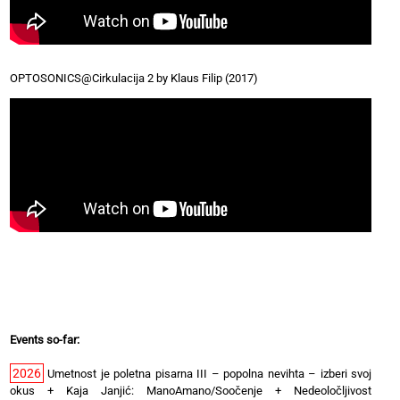
OPTOSONICS@Cirkulacija 2 by Klaus Filip (2017)
Events so-far:
2026
Umetnost je poletna pisarna III – popolna nevihta – izberi svoj
okus
+
Kaja Janjić: ManoAmano/Soočenje
+
Nedeoločljivost