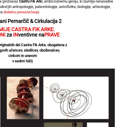
a (priznava)
Castru Fik Arki
, ambicioznemu geniju, ki izumlja nenavadne
ročjih antropologije, paleontologije, astrofizike, biologije, arheologije,
 za
dodatno presenečenje
.
ni Pernarčič & Cirkulacija 2
MIJE CASTRA FIK ARKE:
NI
za
IN
ventivne na
PRAVE
iginalnih del Castra Fik Arke, obogatena z
govih učencev, sledilcev, oboževalcev,
cinkom in uranom
v sedmi hiši)