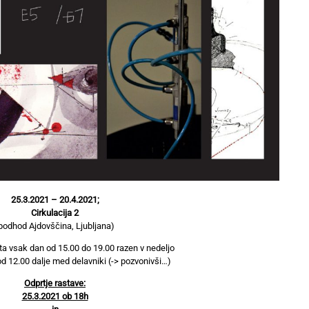
25.3.2021 – 20.4.2021;
Cirkulacija 2
podhod Ajdovščina, Ljubljana)
ta vsak dan od 15.00 do 19.00 razen v nedeljo
od 12.00 dalje med delavniki (-> pozvonivši…)
Odprtje rastave:
25.3.2021 ob 18h