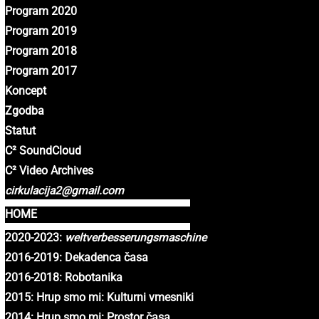
Program 2020
Program 2019
Program 2018
Program 2017
Koncept
Zgodba
Statut
C² SoundCloud
C² Video Archives
cirkulacija2@gmail.com
HOME
2020-2023:
weltverbesserungsmaschine
2016-2019: Dekadenca časa
2016-2018: Robotanika
2015: Hrup smo mi: Kulturni vmesniki
2014: Hrup smo mi: Prostor časa