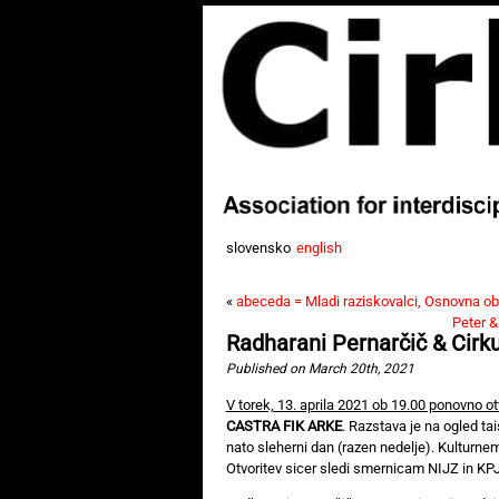
slovensko
english
«
abeceda = Mladi raziskovalci, Osnovna obl
Peter &
Radharani Pernarčič & Cirk
Published on March 20th, 2021
V torek, 13. aprila 2021 ob 19.00 ponovno 
CASTRA FIK ARKE
. Razstava je na ogled tai
nato sleherni dan (razen nedelje). Kulturn
Otvoritev sicer sledi smernicam NIJZ in KPJ