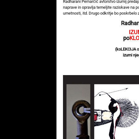
Radharani Pernarčič avtorstvo izumij predaj
naprave in opravlja temeljite raziskave na pod
umetnosti, itd. Drugo odkritje bo poskrbelo
Radhara
IZU
po
KLO
(koLEKCIJA or
izumi nje