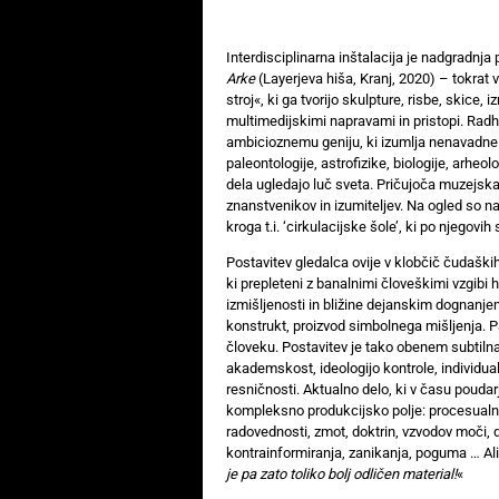
Interdisciplinarna inštalacija je nadgradnj
Arke
(Layerjeva hiša, Kranj, 2020) – tokrat 
stroj«, ki ga tvorijo skulpture, risbe, skice, 
multimedijskimi napravami in pristopi. Radha
ambicioznemu geniju, ki izumlja nenavadne n
paleontologije, astrofizike, biologije, arhe
dela ugledajo luč sveta. Pričujoča muzejska 
znanstvenikov in izumiteljev. Na ogled so na
kroga t.i. ‘cirkulacijske šole’, ki po njegovih
Postavitev gledalca ovije v klobčič čudaški
ki prepleteni z banalnimi človeškimi vzgibi 
izmišljenosti in bližine dejanskim dognanj
konstrukt, proizvod simbolnega mišljenja. Pa
človeku. Postavitev je tako obenem subtilna 
akademskost, ideologijo kontrole, individualn
resničnosti. Aktualno delo, ki v času pouda
kompleksno produkcijsko polje: procesualni 
radovednosti, zmot, doktrin, vzvodov moči, d
kontrainformiranja, zanikanja, poguma … Ali
je pa zato toliko bolj odličen material!
«