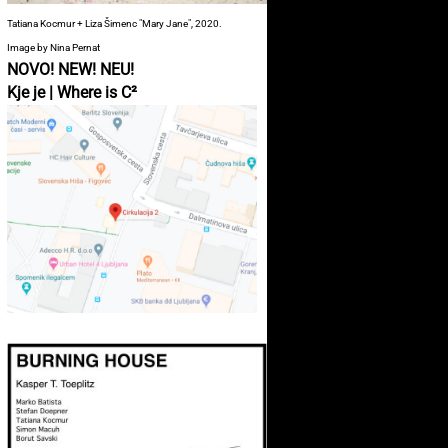
Tatiana Kocmur + Liza Šimenc "Mary Jane", 2020.
Image by Nina Pernat
NOVO! NEW! NEU!
Kje je | Where is C²