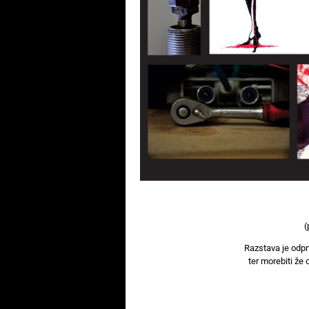
(
Razstava je odpr
ter morebiti že 