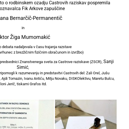
ato o rodbinskem ozadju Castrovih raziskav pospremila
poznavalca Fik Arkove zapuščine
ana Bernarčič-Permanentič
in
iktor Žiga Mumomakić
o debata nadaljevala v času trajanja razstave
a vrhunec z brezžičnim fizičnim obračunom in izvržbo)
Sanji
dpredsednici Znanstvenega sveta za Castrove
raziskave (ZSCR),
Simić
,
ipomogli k razumevanju in predstavitvi Castrovih del: Zali Orel, Jušu
 Ajdi Tomazin, Ivanu Antiću, Mitju Novaku, DISKOlektivu, Maretu Bulcu,
Iloni Jerič, tiskarni Grafos itd.