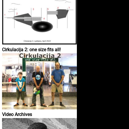
Cirkulacija 2: one size fits all!
Video Archives