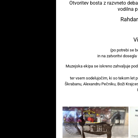
Otvoritev bosta z razvneto deb
vodilna 
Rahdar
V
(po potrebi se b
in na zatvoritvi dosegl
Muzejska ekipa se iskreno zahvaljuje po
ter vsem sodelujočim, ki so tekom let pr
Škrabanu, Alexandru Pečniku, Boži Krajcer,