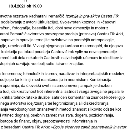
in
13.4.2021 ob 19.00
a prvotne razstave Radharani Pernarčič
Izumije in pra-skice Castra Fik
v sodelovanju z avtorji Cirkulacije2. Svojevrsten kozmos in »časovni
izračuni, fotografije, besedila itd., dobi novo dimenzijo in motor z
rani Pernarčič avtorstvo pravzaprav predaja (priznava) Castru Fik Arki,
aprave in opravlja temeljite raziskave na področjih antropologije,
ologije, umetnosti itd. V vlogi njegovega kustosa mu omogoči, da njegova
kolekcija pa tokrat poudarja Castrov širok vpliv na nove generacije
mreč tudi dela nekaterih Castrovih najvidnejših učencev in sledilcev iz
 stopinjah razvijajo vse bolj sofisticirane iznajdbe.
h fenomenov, tehnoloških izumov, narativov in interpretacijskih modelov,
hodijo po tanki liniji med resničnostjo in nesmislom. Kombinacija
em opominja, da človeški svet ni samoumeven, ampak je družben
 tudi, da kreativnost kot inherentna lastnost vsega živega ne pripala le
kritika tehnokratske družbe, satiričen komentar na znanost-kot-religijo,
ega avtorstva idej/znanja ter legitimiziranja ali diskreditiranja
rjanja verodostojnosti znanstvenih metod, znanost slikovito odstre kot
vrtinec dognanj, osebnih zamer, rivalstva, dogem, pozicioniranja,
ostopa do financ, objav, prepoznavnosti, informiranja in
 z besedami Castra Fik Arke: »
Ego je sicer res zanič znanstvenik in avtor,