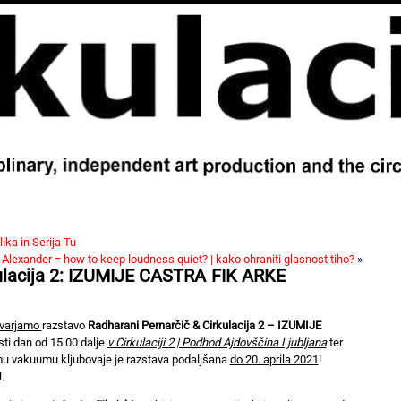
ika in Serija Tu
 Alexander = how to keep loudness quiet? | kako ohraniti glasnost tiho?
»
ulacija 2: IZUMIJE CASTRA FIK ARKE
otvarjamo
razstavo
Radharani Pernarčič & Cirkulacija 2 – IZUMIJE
sti dan od 15.00 dalje
v Cirkulaciji 2 | Podhod Ajdovščina Ljubljana
ter
emu vakuumu kljubovaje je razstava podaljšana
do 20. aprila 2021
!
.