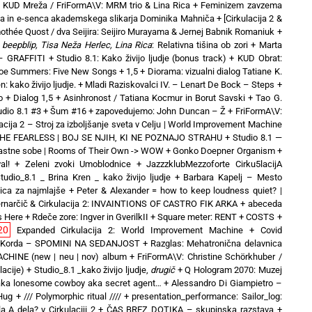
+
KUD Mreža / FriFormA\V: MRM trio & Lina Rica
+
Feminizem zavzema
a in e-senca akademskega slikarja Dominika Mahniča
+
[Cirkulacija 2 &
mothée Quost / dva Seijira: Seijiro Murayama & Jernej Babnik Romaniuk
+
beepblip, Tisa Neža Herlec, Lina Rica
: Relativna tišina ob zori
+
Marta
– GRAFFITI
+
Studio 8.1: Kako živijo ljudje (bonus track)
+
KUD Obrat:
oe Summers: Five New Songs
+
1,5 + Diorama: vizualni dialog Tatiane K.
: kako živijo ljudje.
+
Mladi Raziskovalci IV. – Lenart De Bock – Steps
+
o
+
Dialog 1,5 + Asinhronost / Tatiana Kocmur in Borut Savski
+
Tao G.
udio 8.1 #3 + Šum #16
+
zapovedujemo: John Duncan – Ž
+
FriFormA\V:
acija 2 – Stroj za izboljšanje sveta v Celju | World Improvement Machine
 THE FEARLESS | BOJ SE NJIH, KI NE POZNAJO STRAHU
+
Studio 8.1 —
Lastne sobe | Rooms of Their Own -> WOW
+
Gonko Doepner Organism
+
al!
+
Zeleni zvoki Umoblodnice
+
JazzzklubMezzoforte Cirku5lacijA
tudio_8.1 _ Brina Kren _ kako živijo ljudje
+
Barbara Kapelj – Mesto
nica za najmlajše
+
Peter & Alexander = how to keep loudness quiet? |
rnarčič & Cirkulacija 2: INVAINTIONS OF CASTRO FIK ARKA
+
abeceda
s Here
+
Rdeče zore: Ingver in GverilkII
+
Square meter: RENT + COSTS
+
20
Expanded Cirkulacija 2: World Improvement Machine
+
Covid
 Korda – SPOMINI NA SEDANJOST
+
Razglas: Mehatronična delavnica
CHINE (new | neu | nov) album
+
FriFormA\V: Christine Schörkhuber /
lacije)
+
Studio_8.1 _kako živijo ljudje,
drugič
+
Q Hologram 2070: Muzej
 aka lonesome cowboy aka secret agent…
+
Alessandro Di Giampietro –
 Hug
+
/// Polymorphic ritual ////
+
presentation_performance: Sailor_log:
a A dela? v Cirkulaciji 2
+
ČAS BREZ DOTIKA – skupinska razstava
+