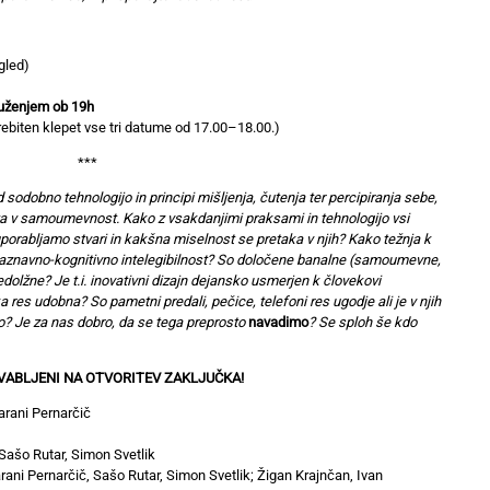
gled)
ruženjem ob 19h
ebiten klepet vse tri datume od 17.00–18.00.)
***
d sodobno tehnologijo in principi mišljenja, čutenja ter percipiranja sebe,
skrita v samoumevnost. Kako z vsakdanjimi praksami in tehnologijo vsi
orabljamo stvari in kakšna miselnost se pretaka v njih? Kako težnja k
aznavno-kognitivno intelegibilnost? So določene banalne (samoumevne,
olžne? Je t.i. inovativni dizajn dejansko usmerjen k človekovi
 res udobna? So pametni predali, pečice, telefoni res ugodje ali je v njih
ijo? Je za nas dobro, da se tega preprosto
navadimo
? Se sploh še kdo
VABLJENI NA OTVORITEV ZAKLJUČKA!
rani Pernarčič
ašo Rutar, Simon Svetlik
ni Pernarčič, Sašo Rutar, Simon Svetlik; Žigan Krajnčan, Ivan