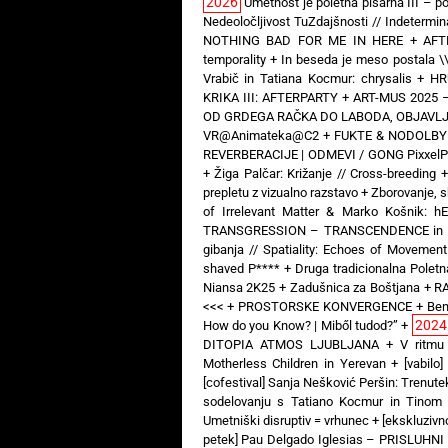
2026
Umetnost je poletna pisarna III – po
Nedeoločljivost TuZdajšnosti // Indeterm
NOTHING BAD FOR ME IN HERE
+
AFT
temporality
+
In beseda je meso postala \
Vrabič in Tatiana Kocmur: chrysalis
+
HR
KRIKA III: AFTERPARTY
+
ART-MUS 2025 –
OD GRDEGA RAČKA DO LABODA, OBJAVLJE
VR@Animateka@C2
+
FUKTE & NODOLBY —
REVERBERACIJE | ODMEVI / GONG PixxelP
+
Žiga Palčar: Križanje // Cross-breeding
prepletu z vizualno razstavo
+
Zborovanje, s
of Irrelevant Matter & Marko Košnik: 
TRANSGRESSION – TRANSCENDENCE in Art 
gibanja // Spatiality: Echoes of Movement
shaved P****
+
Druga tradicionalna Poletna
Niansa 2K25
+
Zadušnica za Boštjana
+
RA
<<<
+
PROSTORSKE KONVERGENCE
+
Ben
2024
How do you Know? | Miből tudod?”
+
DITOPIA ATMOS LJUBLJANA
+
V ritmu
Motherless Children in Yerevan
+
[vabil
[cofestival] Sanja Nešković Peršin: Trenut
sodelovanju s Tatiano Kocmur in Tinom
Umetniški disruptiv = vrhunec
+
[ekskluziv
petek] Pau Delgado Iglesias – PRISLUHNI