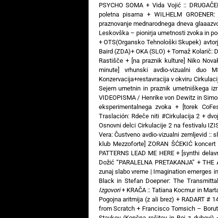
PSYCHO SOMA
+
Vida Vojić :: DRUGAČ
poletna pisarna
+
WILHELM GROENER: 3
praznovanje mednarodnega dneva glaaazv
Leskovška – pionirja umetnosti zvoka in poe
+
OTS(Organsko Tehnološki Skupek) avtorj
Baird (ZDA)+ OKA (SLO)
+
Tomaž Kolarič:
Rastišče
+
[na praznik kulture] Niko Nova
minute] vrhunski avdio-vizualni 
Konzervacija+restavracija v okviru Cirkulaci
Sejem umetnin in praznik umetniškega izr
VIDEOPISMA / Henrike von Dewitz in Simon
eksperimentalnega zvoka
+
[torek CoFe
Traslación: Rdeče niti #Cirkulacija 2
+
dvo
Osnovni delci Cirkulacije 2 na festivalu IZ
Vera: Čustveno avdio-vizualni zemljevid :: s
klub Mezzoforte] ZORAN ŠĆEKIĆ koncert 
PATTERNS LEAD ME HERE
+
[synthi dela
Dožić “PARALELNA PRETAKANJA”
+
THE 
zunaj slabo vreme | Imagination emerges i
Black in Stefan Doepner: The Transmitta
Izgovori
+
KRAČA :: Tatiana Kocmur in Mart
Pogojna aritmija (z ali brez)
+
RADART # 14:
from Scratch
+
Francisco Tomsich – Boru
Stavkov (Končna rešitev in Boj z duhovi)