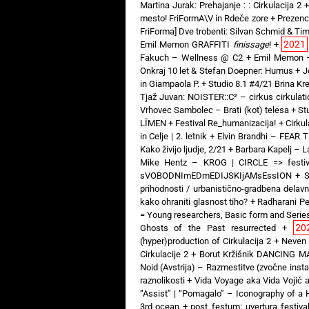
Martina Jurak: Prehajanje : : Cirkulacija 2
mesto! FriFormA\V in Rdeče zore
+
Prezenc
FriForma] Dve trobenti: Silvan Schmid & Ti
2021
Emil Memon GRAFFITI
finissage
!
+
Fakuch – Wellness @ C2
+
Emil Memon 
Onkraj 10 let & Stefan Doepner: Humus
+
J
in Giampaola P.
+
Studio 8.1 #4/21 Brina Kren
Tjaž Juvan: NOISTER::C² – cirkus cirkulati
Vrhovec Sambolec – Brati (kot) telesa
+
St
LĪMEN
+
Festival Re_humanizacija!
+
Cirkul
in Celje | 2. letnik
+
Elvin Brandhi – FEAR
Kako živijo ljudje, 2/21
+
Barbara Kapelj – 
Mike Hentz – KROG | CIRCLE => festiv
sVOBODNImEDmEDIJSKIjAMsEssION
+
S
prihodnosti / urbanistično-gradbena delav
kako ohraniti glasnost tiho?
+
Radharani Pe
= Young researchers, Basic form and Serie
20
Ghosts of the Past resurrected
+
(hyper)production of Cirkulacija 2
+
Neven
Cirkulacije 2
+
Borut Kržišnik DANCING MA
Noid (Avstrija) – Razmestitve (zvočne insta
raznolikosti
+
Vida Voyage aka Vida Vojić
“Assist” | “Pomagalo” – Iconography of a
3rd ocean
+
post_festum: uvertura festival