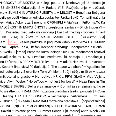
EN GROOVE JE MOŽEN! [s kolegi poeti…]
+
[vnebovzetje] Umetnost je
3 SKIZZEN_Cirkulacije 2
+
Radart #15: Raz(n)čaranje
+
avObrat:
oka
+
SUMISH IN ATSUKO PLEŠETA …
+
MILOST
+
Benefit za Boštjana
zije po pošti
+
[multimedijska postavitev] Urška Savič: Teritoriji vračanja
ev: Mirica Ačko, Liza Šimenc in Q700-UPM
+
ℕiaℕsa in FriFormaAV: Ka
 DIALOŠKOST IN EMPATIČNOST / pregledna razstava
+
Glitch trigger#1
+
k – Poslednji med velikimi croonerji | Last of the big crooners
+
[last
duo MSℍℝ (ZDA) v ŽIVO z MASℍ MAℕIF OLD
+
[Diskurzor 004]
2023
je 2
+
Vesele praznike in pogumen vstop v leto 2024
+
ART-MUS:
aza!
+
Aphra Tesla, Stefan Doepner archAngel Incorporated / 8 duš
+
 Svetlik
+
[sreda] Prepared Surroundings 2023: 15. mednarodni festival
stival] Kolektiv NDA Hrvaška: Predstava, ki nastaja
+
Translacija |
jna Friforma: WERCKMEISTER kvartet + Mladi Raziskovalci – kvartet
+
IS Koper
+
[interview] “Cirkulacija 2: The space we share”
+
Agustina De
ledi potovanja v Slovenijo
+
Tom Winkler :: Stròj1 strôja m (ȍ ó)
+
[Jazzz
mikrotonalne glasbe
+
Ne-festival: KRIK :: PRVI GLAS
+
Vida Vojić ::
vnica] Alwin Weber “NoiseToys – not just for boys!”
+
Neža Knez in Tin
ANGEL’S SHARE / Del gre za angelce
+
Domišljija se razmahne, ko je
nto weathering
+
RAM RAM mozaična predstava [zadnji ponovitvi]
+
Colin
l Hearing
+
FAUST : : OBNOVA = večmedijski performens
+
Excuses
a Fakuch
+
[3x v tednu] RAM RAM mozaična predstava
+
[popopraznična]
 SONOR(N)OST | tudi v Cirkulaciji 2
+
CLOCKWORK VOLTAGE – Patch
t Savski = Poletne pesmi | Summer Songs
+
[8. marec] Anita Wach / 30
+
VELIKI BENEFIT za Cirkulacijo
+
Goran Tomčić – “Pompom Nets –