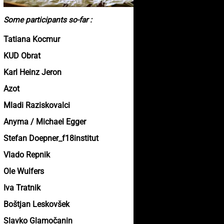
Some participants so-far :
Tatiana Kocmur
KUD Obrat
Karl Heinz Jeron
Azot
Mladi Raziskovalci
Anyma / Michael Egger
Stefan Doepner_f18institut
Vlado Repnik
Ole Wulfers
Iva Tratnik
Boštjan Leskovšek
Slavko Glamočanin