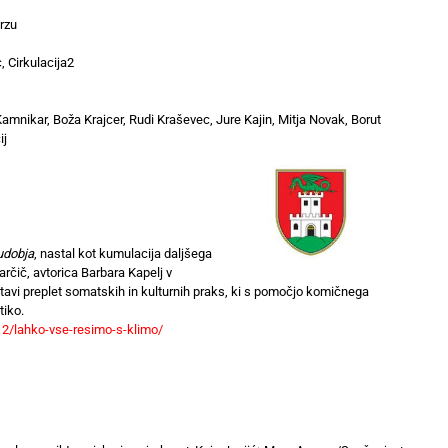
rzu
 Cirkulacija2
Kamnikar, Boža Krajcer, Rudi Kraševec, Jure Kajin, Mitja Novak, Borut
ij
udobja
, nastal kot kumulacija daljšega
čič, avtorica Barbara Kapelj v
tavi preplet somatskih in kulturnih praks, ki s pomočjo komičnega
tiko.
12/lahko-vse-resimo-s-klimo/