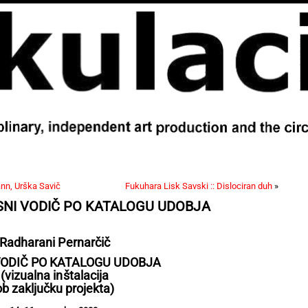
nn, Urška Savič
Fukuhara Lisk Savski :: Dislociran duh
»
LESNI VODIČ PO KATALOGU UDOBJA
Radharani Pernarčič
VODIČ PO KATALOGU UDOBJA
(vizualna inštalacija
ob zaključku projekta)