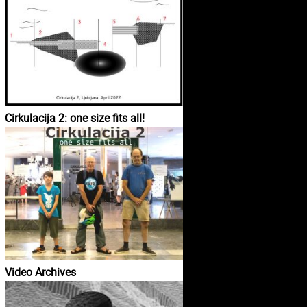
Cirkulacija 2: one size fits all!
Video Archives