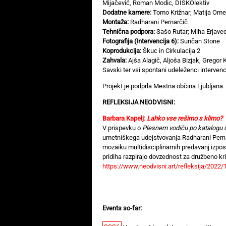
Mijačević, Roman Modic, DISKOlektiv
Dodatne kamere:
Tomo Križnar; Matija Ome
Montaža:
Radharani Pernarčič
Tehnična podpora:
Sašo Rutar; Miha Erjavec,
Fotografija (Intervencija 6):
Sunčan Stone
Koprodukcija:
Škuc in Cirkulacija 2
Zahvala:
Ajša Alagič, Aljoša Bizjak, Gregor 
Savski ter vsi spontani udeleženci intervenc
Projekt je podprla Mestna občina Ljubljana
REFLEKSIJA NEODVISNI:
Barbara Kapelj:
Lahko vse rešimo s klimo?
V prispevku o
Plesnem vodiču po katalogu 
umetniškega udejstvovanja Radharani Pernar
mozaiku multidisciplinarnih predavanj izpos
pridiha razpirajo dovzednost za družbeno kri
https://www.neodvisni.art/refleksija/2022/
Events so-far: