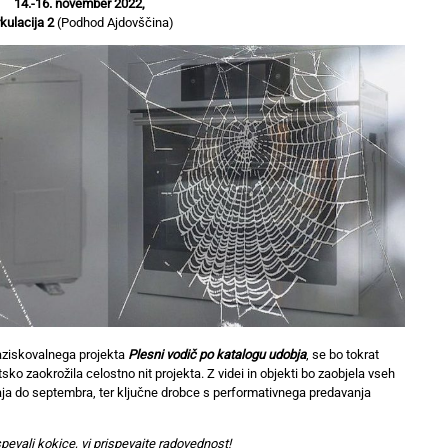
14.-16. november 2022,
rkulacija 2
(Podhod Ajdovščina)
ziskovalnega projekta
Plesni vodič po katalogu udobja
, se bo tokrat
atsko zaokrožila celostno nit projekta. Z videi in objekti bo zaobjela vseh
maja do septembra, ter ključne drobce s performativnega predavanja
pevali kokice, vi prispevajte radovednost!