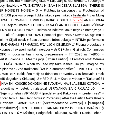
polna nevihta – izberi svoj okus
+
Kaja Janjić: ManoAmano/Soočenje
+
inacy NowHere
+
TU ZNOTRAJ NI ZAME NIČESAR SLABEGA | THERE IS
ER NOISE IS NOISE
+
O — Fluktuacija časovnosti // Fluctuation of
\ DRUGI poskus prvega ljubljanskega pesniškega festivala
+
Eva Mulej
2025
UPNE USPAVANKE!
+
VIDEOQUADROLOGUES
+
ANTOLOGIJA
 11. sejem umetnin
+
ODGOVOR NA ČLANEK PODHOD AJDOVŠČINA:
N V DELU, 28.11.2025
+
Delavnica izdelave »taktilnega« sintesajzerja
+
 Fall of Europe Tour 2025 + posebni gost NMA / Neven M. Agalma
+
oint
+
Ciljati oblak
+
Bass Jansson: Introspekcija
+
INTIMA performans
+
RADHARANI PERNARČIČ: PAVILJON OBJEMOV // Plesna predstava v
kupnostni eksperimentalni ne-zbor
+
str O j
+
John Grzinich: Continuities
hEXPO – documentary movie, pre-premiere
+
TTT2025 /// TABOO –
& Science ++ Mestna jaga [Urban Hunting]
+
Prostorskost: Odmevi
+
URŠA RAHNE: When you see my fake lashes, Do you imagine my
 pisarna \\ 2nd traditional “Art is a summer office”
+
VRT / GARDEN
+
DART #16: Naključna radijska štiharica
+
Otvoritev #16 festivala Tresk
efit dogodek v Cirkulaciji 2
+
RED_PILL
+
Kruh in vrtnice
+
“Kako veš? |
NAMENI KOŠČEK DOHODNINE SVOJEMU NAJSLAJŠEMU KOTIČKU!
+
 algoritma
+
[petek trinajstega] USPAVANKA ZA CIRKULACIJO III. +
o] Sejem umetnin ART-MUS
+
[predstavitev] Kako veš – preden veš?
+
ek pred tem
+
The Silent Movies: Po zabavi | After the Party
+
Neža Knez v
 Dožićem
+
Antez: “No Es” [dekstrocentrično kroženje]
+
[disrupeak]
no=inkluzivno] EDEN – LORIOT – TANTANOSI trio in IRENA TOMAŽIN
+
[v
 / LISTEN
+
O
= Kržišnik, Podgoršek, Fukuhara, Svetlik
+
Daniel Leber –