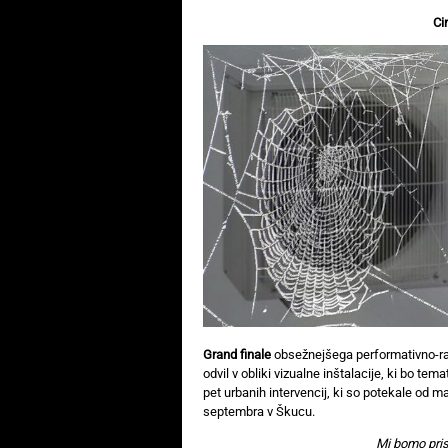
Ci
Grand finale
obsežnejšega performativno-ra
odvil v obliki vizualne inštalacije, ki bo tem
pet urbanih intervencij, ki so potekale od 
septembra v Škucu.
Mi bomo pris