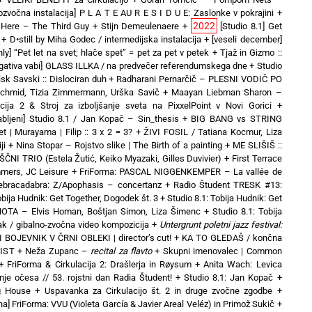
tozvočna instalacija] P L A T E AU R E S I D U E: Zaslonke v pokrajini
+
2022
es Here – The Third Guy + Stijn Demeulenaere
+
[Studio 8.1] Get
+
D•still by Miha Godec / intermedijska instalacija
+
[veseli december]
only] “Pet let na svet; hlače spet” = pet za pet v petek
+
Tjaž in Gizmo ::
egativa vabi] GLASS ILLKA / na predvečer referendumskega dne
+
Studio
sk Savski :: Dislociran duh
+
Radharani Pernarčič – PLESNI VODIČ PO
chmid, Tizia Zimmermann, Urška Savič
+
Maayan Liebman Sharon –
acija 2 & Stroj za izboljšanje sveta na PixxelPoint v Novi Gorici
+
abljeni] Studio 8.1 / Jan Kopač – Sin_thesis
+
BIG BANG vs STRING
t | Murayama | Filip :: 3 x 2 = 3?
+
ŽIVI FOSIL / Tatiana Kocmur, Liza
ji
+
Nina Stopar – Rojstvo slike | The Birth of a painting
+
ME SLIŠIŠ ::
NI TRIO (Estela Žutić, Keiko Myazaki, Gilles Duvivier)
+
First Terrace
mers, JC Leisure
+
FriForma: PASCAL NIGGENKEMPER – La vallée de
Zebracadabra: Z/Apophasis – concertanz
+
Radio Študent TRESK #13:
obija Hudnik: Get Together, Dogodek št. 3
+
Studio 8.1: Tobija Hudnik: Get
OTA – Elvis Homan, Boštjan Simon, Liza Šimenc
+
Studio 8.1: Tobija
ak / gibalno-zvočna video kompozicija
+
Untergrunt poletni jazz festival:
 BOJEVNIK V ČRNI OBLEKI | director’s cut!
+
KA TO GLEDAŠ / končna
VIST
+
Neža Zupanc –
recital za flavto
+
Skupni imenovalec | Common
+
FriForma & Cirkulacija 2: Drašlerja in Røysum
+
Anita Wach: Levica
nje očesa // 53. rojstni dan Radia Študent!
+
Studio 8.1: Jan Kopač
+
ng House
+
Uspavanka za Cirkulacijo št. 2 in druge zvočne zgodbe
+
a] FriForma: VVU (Violeta García & Javier Areal Veléz) in Primož Sukič
+