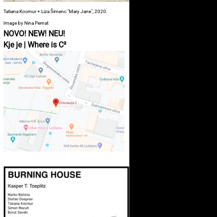
Tatiana Kocmur + Liza Šimenc "Mary Jane", 2020.
Image by Nina Pernat
NOVO! NEW! NEU!
Kje je | Where is C²