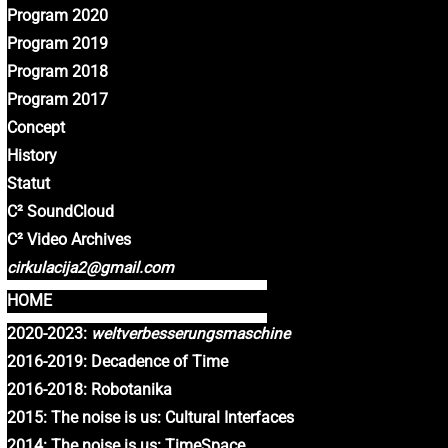
Program 2020
Program 2019
Program 2018
Program 2017
Concept
History
Statut
C² SoundCloud
C² Video Archives
cirkulacija2@gmail.com
HOME
2020-2023:
weltverbesserungsmaschine
2016-2019: Decadence of Time
2016-2018: Robotanika
2015: The noise is us: Cultural Interfaces
2014: The noise is us: TimeSpace