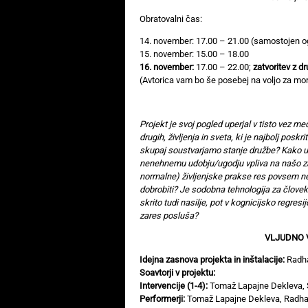
Obratovalni čas:
14. november: 17.00 – 21.00 (samostojen o
15. november: 15.00 – 18.00
16. november:
17.00 – 22.00;
zatvoritev z d
(Avtorica vam bo še posebej na voljo za mor
Projekt je svoj pogled uperjal v tisto vez me
drugih, življenja in sveta, ki je najbolj po
skupaj soustvarjamo stanje družbe? Kako up
nenehnemu udobju/ugodju vpliva na našo z
normalne) življenjske prakse res povsem ned
dobrobiti? Je sodobna tehnologija za človeka
skrito tudi nasilje, pot v kognicijsko regres
zares posluša?
VLJUDNO 
Idejna zasnova projekta in inštalacije:
Radha
Soavtorji v projektu:
Intervencije (1-4):
Tomaž Lapajne Dekleva, S
Performerji:
Tomaž Lapajne Dekleva, Radhara