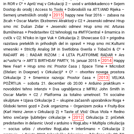
in ROR v C²
+
April/ maj v Cirkulaciji 2 – uvod v antidekadenco
+
Sejem
Dostop do orodij | Access to Tools
+
Dobrodošli na ATT/AND Rijeka –
2015
Semenj umetniških orodij!
+
happy new fear 2016 – zabava na
žicah
+
Oscar Martin: Ekstremni Atraktorji v C2
+
Jesenski odmevi Hrup
smo mi: Dušan Zidar
+
Jesenski odmevi Hrup smo mi: Arturas
Bumšteinas
+
Predstavitev C2 tehnologij na #MTFCentral
+
šmarnica in
cvičk v C2: N’toko in Igor Vuk
+
Cirkulacija 2: Showcase 0.3 = prigodna
razstava preteklih in prihodnjih del in opravil
+
Hrup smo mi::Kulturni
vmesniki
+
Strictly Analog 3# in Svetlobna Gverila v Tobačni & C²
+
RADART #6 :: RADAR RIZOM :: 4 LETA PLATFORME RADAR
+
Ars
2014
ac²ustic²a -> ART’S BIRTHDAY PARTY, 16. januar 2015
+
Happy
New Fear!
+
Hrup smo mi: Prostor časa | Space Time
+
Microbot
(Stelarc in Doepner) v Cirkulaciji²
+
C² – otvoritev novega prostora
2013
Cirkulacije 2
+
Smernice razvoja: Prostor časa
+
VELIKA
POŽRTIJA – sobota 21. december ob 20.00
+
Arduino praktikum =
novodobni tehno intenziv
+
Dva ugrabljenca z MFRU: John Smith in
Oscar Martin
+
C2 / Platforma za totalno umetnost: Tri socialne
skulpture
+
Izjava Cirkulacije 2 – skupine začasnih uporabnikov Roga
+
Globoki temni gozd
+
Zvok organizma – Organizem zvoka
+
Fruity-Box
(Karl Heinz Jeron v Cirkulaciji 2)
+
Taste of Vtol/ Okus Vtola
+
Redno
2012
letno srečanje ljubiteljev cirkulacije
+
Cirkulacija 2: pričetek
predstavitev in delavnic Uvod v arduino v RogLabu
+
Multipla cirkulacija
– socius urbis / otvoritev RogLaba
+
Interšmano = Cirkulacija 2