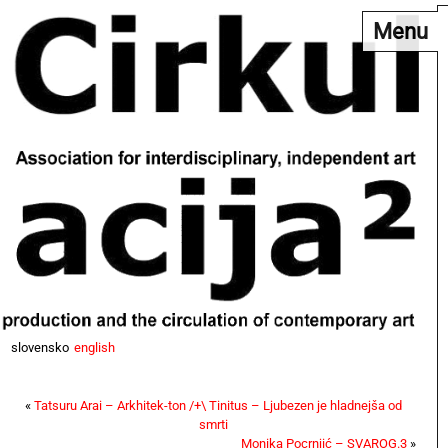
Menu
slovensko
english
«
Tatsuru Arai – Arkhitek-ton /+\ Tinitus – Ljubezen je hladnejša od
smrti
Monika Pocrnjić – SVAROG.3
»