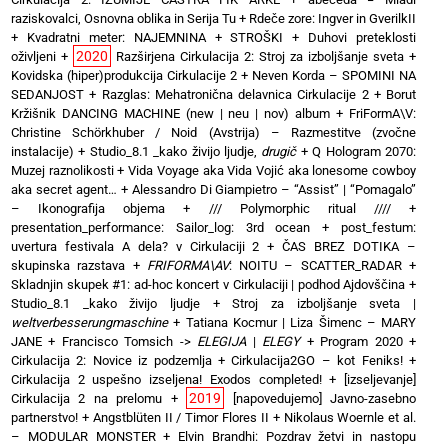
raziskovalci, Osnovna oblika in Serija Tu
+
Rdeče zore: Ingver in GverilkII
+
Kvadratni meter: NAJEMNINA + STROŠKI
+
Duhovi preteklosti
2020
oživljeni
+
Razširjena Cirkulacija 2: Stroj za izboljšanje sveta
+
Kovidska (hiper)produkcija Cirkulacije 2
+
Neven Korda – SPOMINI NA
SEDANJOST
+
Razglas: Mehatronična delavnica Cirkulacije 2
+
Borut
Kržišnik DANCING MACHINE (new | neu | nov) album
+
FriFormA\V:
Christine Schörkhuber / Noid (Avstrija) – Razmestitve (zvočne
instalacije)
+
Studio_8.1 _kako živijo ljudje,
drugič
+
Q Hologram 2070:
Muzej raznolikosti
+
Vida Voyage aka Vida Vojić aka lonesome cowboy
aka secret agent…
+
Alessandro Di Giampietro – “Assist” | “Pomagalo”
– Ikonografija objema
+
/// Polymorphic ritual ////
+
presentation_performance: Sailor_log: 3rd ocean
+
post_festum:
uvertura festivala A dela? v Cirkulaciji 2
+
ČAS BREZ DOTIKA –
skupinska razstava
+
FRIFORMA\AV
: NOITU – SCATTER_RADAR
+
Skladnjin skupek #1: ad-hoc koncert v Cirkulaciji | podhod Ajdovščina
+
Studio_8.1 _kako živijo ljudje
+
Stroj za izboljšanje sveta |
weltverbesserungmaschine
+
Tatiana Kocmur | Liza Šimenc – MARY
JANE
+
Francisco Tomsich ->
ELEGIJA
|
ELEGY
+
Program 2020
+
Cirkulacija 2: Novice iz podzemlja
+
Cirkulacija2GO – kot Feniks!
+
Cirkulacija 2 uspešno izseljena! Exodos completed!
+
[izseljevanje]
2019
Cirkulacija 2 na prelomu
+
[napovedujemo] Javno-zasebno
partnerstvo!
+
Angstblüten II / Timor Flores II
+
Nikolaus Woernle et al.
– MODULAR MONSTER
+
Elvin Brandhi: Pozdrav žetvi in nastopu