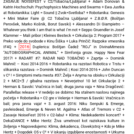
ZASAVJE NOISEFEST v C2/Tobačna/Ljubljana!
+
Adam Donovan &
Katrin Hochschuh: Psychophysics Machines and Swarms
+
Ewa Justka
at Robotanikka: Light = Sound || Zvok=Svetloba?
+
Robotanika: Genesis
+
Mini Maker Faire @ C2 Tobačna Ljubljana!
+
Z.B.Ø.R. (Boštjan
Perovšek, Marko Košnik, Borut Savski)
+
Alessandro Di Giampietro –
Whatever you think I am that is what i’m not
+
Seppo Gruendler in Josef
Klammer – Mali pribor | Kleines Besteck
+
Cirkulacija 2: Program 2017
+
Preko vode do svobode v Kinu Šiška
+
Luka Prinčič: Razpoke vmesnika
2016
IF4Q
+
Duplerica: Boštjan Čadež “ROJ” in DivinaMimesis
“AUTOBIOGRAPHICAL ANIMAL”
+
Simfonija groze. Happy New Fear
2017!
+
RADART #7: RADAR NAD TOBAČNO
+
Zaprtje -> Dominik
Mahnič – Kosi 2014-2016
+
Robotanika na razstavi Robotica v Trstu
+
slikarska razstava -> Dominik Mahnič | Kosi 2014-2016
+
John Duncan
v C² !
+
Simptomi meta mesta #37: Želja
+
Anyma na obisku v Cirkulaciji
2
+
MC2=Ǝ / gibalna razstava
+
Neverjetno! 10 let Cirkulacije 2
+
Herman & Savski: Vračnica in bali; druga javna vaja
+
Nina Dragičević:
Parallellax release
+
V nedeljo se dobimo: Na stalnem naslovu najinega
početja
+
Robotanika = C2 gre v Velenje
+
Herman & Savski: Vračnica in
bali; prva javna vaja!
+
3. avgust 2016: Niku Senpuki & Emerge,
pavleisdead, Emerge & Neven M. Agalma
+
Atlas of Tremors v C2
+
Zasavje NoiseFest 2016 v C2-labu!
+
Klima: Nedekadentni koncert?
+
DekaDANCE
+
Mike Hentz: Živa umetnost kot raziskava kulture in
življenja
+
Napovedujemo: Klima, dekadenca, človek|stroj
+
Kdo je Mike
Hentz
+
Dogodek O5 v C²
+
V iskanju izgubljene enostavnosti
+
Urkuma