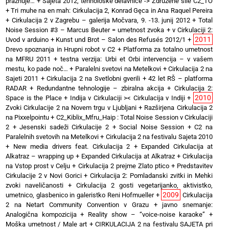
praznuje…
+
Sajeta 2012, tehnološke delavnice -> Združene sile C2_TO
+
Tri muhe na en mah: Cirkulacija 2, Konrad Gęca in Ana Raquel Pereira
+
Cirkulacija 2 v Zagrebu – galerija Močvara, 9. -13. junij 2012
+
Total
Noise Session #3 – Marcus Beuter = umetnost zvoka
+
v Cirkulaciji 2:
2011
Uvod v arduino
+
Kunst und Brot – Salon des Refusés 2012/1
+
Drevo spoznanja in Hrupni robot v C2
+
Platforma za totalno umetnost
na MFRU 2011
+
testna verzija: Urbi et Orbi intervencija – v vašem
mestu, ko pade noč…
+
Paralelni svetovi na Metelkovi
+
Cirkulacija 2 na
Sajeti 2011
+
Cirkulacija 2 na Svetlobni gverili
+
42 let RŠ – platforma
RADAR
+
Redundantne tehnologije – zbiralna akcija
+
Cirkulacija 2:
2010
Space is the Place
+
Indija v Cirkulaciji >< Cirkulacija v Indiji
+
Zvoki Cirkulacije 2 na Novem trgu v Ljubljani
+
Razširjena Cirkulacija 2
na Pixxelpointu
+
C2_Kiblix_Mfru_Haip : Total Noise Session v Cirkulaciji
2
+
Jesenski sadeži Cirkulacije 2
+
Social Noise Session
+
C2 na
Paralelnih svetovih na Metelkovi
+
Cirkulacija 2 na festivalu Sajeta 2010
+
New media drivers feat. Cirkulacija 2
+
Expanded Cirkulacija at
Alkatraz – wrapping up
+
Expanded Cirkulacija at Alkatraz
+
Cirkulacija
na Vstop prost v Celju
+
Cirkulacija 2 prejme Zlato ptico
+
Predstavitev
Cirkulacije 2 v Novi Gorici
+
Cirkulacija 2: Pomladanski zvitki in Mehki
zvoki naveličanosti
+
Cirkulacija 2 gosti vegetarijanko, aktivistko,
2009
umetnico, glasbenico in galeristko Reni Hofmueller
+
Cirkulacija
2 na Netart Community Convention v Grazu
+
javno snemanje:
Analogična kompozicija
+
Reality show – “voice-noise karaoke”
+
Moška umetnost / Male art
+
CIRKULACIJA 2 na festivalu SAJETA pri