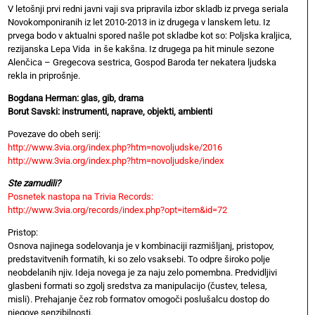
V letošnji prvi redni javni vaji sva pripravila izbor skladb iz prvega seriala
Novokomponiranih iz let 2010-2013 in iz drugega v lanskem letu. Iz
prvega bodo v aktualni spored našle pot skladbe kot so: Poljska kraljica,
rezijanska Lepa Vida in še kakšna. Iz drugega pa hit minule sezone
Alenčica – Gregecova sestrica, Gospod Baroda ter nekatera ljudska
rekla in priprošnje.
Bogdana Herman: glas, gib, drama
Borut Savski: instrumenti, naprave, objekti, ambienti
Povezave do obeh serij:
http://www.3via.org/index.php?htm=novoljudske/2016
http://www.3via.org/index.php?htm=novoljudske/index
Ste zamudili?
Posnetek nastopa na Trivia Records:
http://www.3via.org/records/index.php?opt=item&id=72
Pristop:
Osnova najinega sodelovanja je v kombinaciji razmišljanj, pristopov,
predstavitvenih formatih, ki so zelo vsaksebi. To odpre široko polje
neobdelanih njiv. Ideja novega je za naju zelo pomembna. Predvidljivi
glasbeni formati so zgolj sredstva za manipulacijo (čustev, telesa,
misli). Prehajanje čez rob formatov omogoči poslušalcu dostop do
njegove senzibilnosti.