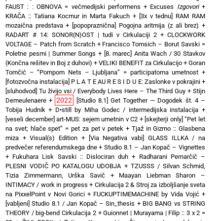
FAUST : : OBNOVA = večmedijski performens
+
Excuses
Izgovori
+
KRAČA :: Tatiana Kocmur in Marta Fakuch
+
[3x v tednu] RAM RAM
mozaična predstava
+
[popopraznična] Pogojna aritmija (z ali brez)
+
RADART # 14: SONOR(N)OST | tudi v Cirkulaciji 2
+
CLOCKWORK
VOLTAGE – Patch from Scratch
+
Francisco Tomsich – Borut Savski =
Poletne pesmi | Summer Songs
+
[8. marec] Anita Wach / 30 Stavkov
(Končna rešitev in Boj z duhovi)
+
VELIKI BENEFIT za Cirkulacijo
+
Goran
Tomčić – “Pompom Nets – Ljubljana” = participatorna umetnost
+
[fotozvočna instalacija] P L A T E AU R E S I D U E: Zaslonke v pokrajini
+
[sluhodvod] Tu živijo vsi / Everybody Lives Here – The Third Guy + Stijn
2022
Demeulenaere
+
[Studio 8.1] Get Together — Dogodek št. 4 –
Tobija Hudnik
+
D•still by Miha Godec / intermedijska instalacija
+
[veseli december] art-MUS: sejem umetnin v C2
+
[skejterji only] “Pet let
na svet; hlače spet” = pet za pet v petek
+
Tjaž in Gizmo :: Glasbena
miza + Visual(s) Edition
+
[Via Negativa vabi] GLASS ILLKA / na
predvečer referendumskega dne
+
Studio 8.1 – Jan Kopač – Vignettes
+
Fukuhara Lisk Savski :: Dislociran duh
+
Radharani Pernarčič –
PLESNI VODIČ PO KATALOGU UDOBJA
+
TZUSSS / Silvan Schmid,
Tizia Zimmermann, Urška Savič
+
Maayan Liebman Sharon –
INTIMACY / work in progress
+
Cirkulacija 2 & Stroj za izboljšanje sveta
na PixxelPoint v Novi Gorici
+
FUCKUPTIMEMACHINE by Vida Vojić
+
[vabljeni] Studio 8.1 / Jan Kopač – Sin_thesis
+
BIG BANG vs STRING
THEORY / big-bend Cirkulacija 2
+
Guionnet | Murayama | Filip :: 3 x 2 =