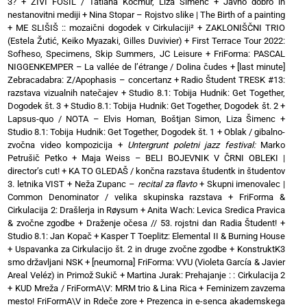
3?
+
ŽIVI FOSIL / Tatiana Kocmur, Liza Šimenc
+
Javno dobro in
nestanovitni mediji
+
Nina Stopar – Rojstvo slike | The Birth of a painting
+
ME SLIŠIŠ :: mozaični dogodek v Cirkulaciji²
+
ZAKLONIŠČNI TRIO
(Estela Žutić, Keiko Myazaki, Gilles Duvivier)
+
First Terrace Tour 2022:
Sofheso, Specimens, Skip Summers, JC Leisure
+
FriForma: PASCAL
NIGGENKEMPER – La vallée de l’étrange / Dolina čudes
+
[last minute]
Zebracadabra: Z/Apophasis – concertanz
+
Radio Študent TRESK #13:
razstava vizualnih natečajev
+
Studio 8.1: Tobija Hudnik: Get Together,
Dogodek št. 3
+
Studio 8.1: Tobija Hudnik: Get Together, Dogodek št. 2
+
Lapsus-quo / NOTA – Elvis Homan, Boštjan Simon, Liza Šimenc
+
Studio 8.1: Tobija Hudnik: Get Together, Dogodek št. 1
+
Oblak / gibalno-
zvočna video kompozicija
+
Untergrunt poletni jazz festival:
Marko
Petrušič Petko
+
Maja Weiss – BELI BOJEVNIK V ČRNI OBLEKI |
director’s cut!
+
KA TO GLEDAŠ / končna razstava študentk in študentov
3. letnika VIST
+
Neža Zupanc –
recital za flavto
+
Skupni imenovalec |
Common Denominator / velika skupinska razstava
+
FriForma &
Cirkulacija 2: Drašlerja in Røysum
+
Anita Wach: Levica Sredica Pravica
& zvočne zgodbe
+
Draženje očesa // 53. rojstni dan Radia Študent!
+
Studio 8.1: Jan Kopač
+
Kasper T Toeplitz: Elemental II & Burning House
+
Uspavanka za Cirkulacijo št. 2 in druge zvočne zgodbe
+
KonstruktK3
smo državljani NSK
+
[neumorna] FriForma: VVU (Violeta García & Javier
Areal Veléz) in Primož Sukič
+
Martina Jurak: Prehajanje : : Cirkulacija 2
+
KUD Mreža / FriFormA\V: MRM trio & Lina Rica
+
Feminizem zavzema
mesto! FriFormA\V in Rdeče zore
+
Prezenca in e-senca akademskega