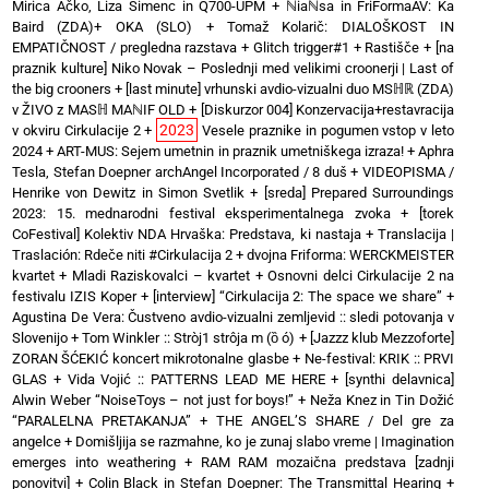
Mirica Ačko, Liza Šimenc in Q700-UPM
+
ℕiaℕsa in FriFormaAV: Ka
Baird (ZDA)+ OKA (SLO)
+
Tomaž Kolarič: DIALOŠKOST IN
EMPATIČNOST / pregledna razstava
+
Glitch trigger#1
+
Rastišče
+
[na
praznik kulture] Niko Novak – Poslednji med velikimi croonerji | Last of
the big crooners
+
[last minute] vrhunski avdio-vizualni duo MSℍℝ (ZDA)
v ŽIVO z MASℍ MAℕIF OLD
+
[Diskurzor 004] Konzervacija+restavracija
2023
v okviru Cirkulacije 2
+
Vesele praznike in pogumen vstop v leto
2024
+
ART-MUS: Sejem umetnin in praznik umetniškega izraza!
+
Aphra
Tesla, Stefan Doepner archAngel Incorporated / 8 duš
+
VIDEOPISMA /
Henrike von Dewitz in Simon Svetlik
+
[sreda] Prepared Surroundings
2023: 15. mednarodni festival eksperimentalnega zvoka
+
[torek
CoFestival] Kolektiv NDA Hrvaška: Predstava, ki nastaja
+
Translacija |
Traslación: Rdeče niti #Cirkulacija 2
+
dvojna Friforma: WERCKMEISTER
kvartet + Mladi Raziskovalci – kvartet
+
Osnovni delci Cirkulacije 2 na
festivalu IZIS Koper
+
[interview] “Cirkulacija 2: The space we share”
+
Agustina De Vera: Čustveno avdio-vizualni zemljevid :: sledi potovanja v
Slovenijo
+
Tom Winkler :: Stròj1 strôja m (ȍ ó)
+
[Jazzz klub Mezzoforte]
ZORAN ŠĆEKIĆ koncert mikrotonalne glasbe
+
Ne-festival: KRIK :: PRVI
GLAS
+
Vida Vojić :: PATTERNS LEAD ME HERE
+
[synthi delavnica]
Alwin Weber “NoiseToys – not just for boys!”
+
Neža Knez in Tin Dožić
“PARALELNA PRETAKANJA”
+
THE ANGEL’S SHARE / Del gre za
angelce
+
Domišljija se razmahne, ko je zunaj slabo vreme | Imagination
emerges into weathering
+
RAM RAM mozaična predstava [zadnji
ponovitvi]
+
Colin Black in Stefan Doepner: The Transmittal Hearing
+