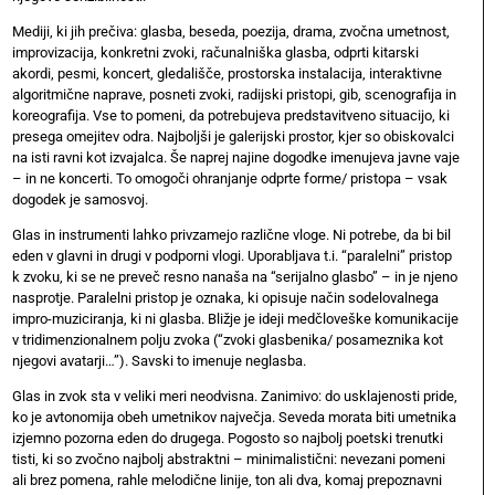
Mediji, ki jih prečiva: glasba, beseda, poezija, drama, zvočna umetnost,
improvizacija, konkretni zvoki, računalniška glasba, odprti kitarski
akordi, pesmi, koncert, gledališče, prostorska instalacija, interaktivne
algoritmične naprave, posneti zvoki, radijski pristopi, gib, scenografija in
koreografija. Vse to pomeni, da potrebujeva predstavitveno situacijo, ki
presega omejitev odra. Najboljši je galerijski prostor, kjer so obiskovalci
na isti ravni kot izvajalca. Še naprej najine dogodke imenujeva javne vaje
– in ne koncerti. To omogoči ohranjanje odprte forme/ pristopa – vsak
dogodek je samosvoj.
Glas in instrumenti lahko privzamejo različne vloge. Ni potrebe, da bi bil
eden v glavni in drugi v podporni vlogi. Uporabljava t.i. “paralelni” pristop
k zvoku, ki se ne preveč resno nanaša na “serijalno glasbo” – in je njeno
nasprotje. Paralelni pristop je oznaka, ki opisuje način sodelovalnega
impro-muziciranja, ki ni glasba. Bližje je ideji medčloveške komunikacije
v tridimenzionalnem polju zvoka (“zvoki glasbenika/ posameznika kot
njegovi avatarji…”). Savski to imenuje neglasba.
Glas in zvok sta v veliki meri neodvisna. Zanimivo: do usklajenosti pride,
ko je avtonomija obeh umetnikov največja. Seveda morata biti umetnika
izjemno pozorna eden do drugega. Pogosto so najbolj poetski trenutki
tisti, ki so zvočno najbolj abstraktni – minimalistični: nevezani pomeni
ali brez pomena, rahle melodične linije, ton ali dva, komaj prepoznavni