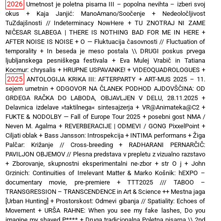
2026
Umetnost je poletna pisarna III – popolna nevihta – izberi svoj
okus
+
Kaja Janjić: ManoAmano/Soočenje
+
Nedeoločljivost
TuZdajšnosti // Indeterminacy NowHere
+
TU ZNOTRAJ NI ZAME
NIČESAR SLABEGA | THERE IS NOTHING BAD FOR ME IN HERE
+
AFTER NOISE IS NOISE
+
O — Fluktuacija časovnosti // Fluctuation of
temporality
+
In beseda je meso postala \\ DRUGI poskus prvega
ljubljanskega pesniškega festivala
+
Eva Mulej Vrabič in Tatiana
Kocmur: chrysalis
+
HRUPNE USPAVANKE!
+
VIDEOQUADROLOGUES
+
2025
ANTOLOGIJA KRIKA III: AFTERPARTY
+
ART-MUS 2025 – 11.
sejem umetnin
+
ODGOVOR NA ČLANEK PODHOD AJDOVŠČINA: OD
GRDEGA RAČKA DO LABODA, OBJAVLJEN V DELU, 28.11.2025
+
Delavnica izdelave »taktilnega« sintesajzerja
+
VR@Animateka@C2
+
FUKTE & NODOLBY — Fall of Europe Tour 2025 + posebni gost NMA /
Neven M. Agalma
+
REVERBERACIJE | ODMEVI / GONG PixxelPoint
+
Ciljati oblak
+
Bass Jansson: Introspekcija
+
INTIMA performans
+
Žiga
Palčar: Križanje // Cross-breeding
+
RADHARANI PERNARČIČ:
PAVILJON OBJEMOV // Plesna predstava v prepletu z vizualno razstavo
+
Zborovanje, skupnostni eksperimentalni ne-zbor
+
str O j
+
John
Grzinich: Continuities of Irrelevant Matter & Marko Košnik: hEXPO –
documentary movie, pre-premiere
+
TTT2025 /// TABOO –
TRANSGRESSION – TRANSCENDENCE in Art & Science ++ Mestna jaga
[Urban Hunting]
+
Prostorskost: Odmevi gibanja // Spatiality: Echoes of
Movement
+
URŠA RAHNE: When you see my fake lashes, Do you
imagine my shaved P****
+
Druga tradicionalna Poletna pisarna \\ 2nd