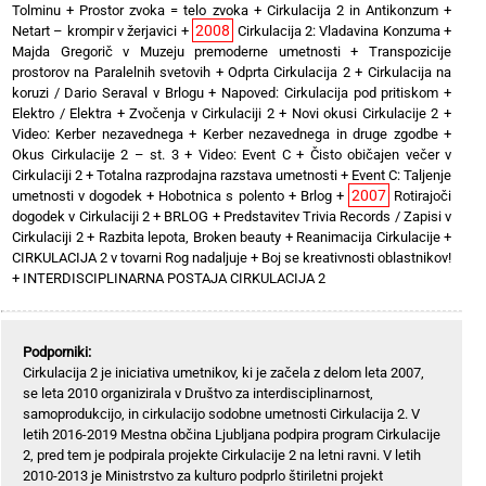
Tolminu
+
Prostor zvoka = telo zvoka
+
Cirkulacija 2 in Antikonzum
+
2008
Netart – krompir v žerjavici
+
Cirkulacija 2: Vladavina Konzuma
+
Majda Gregorič v Muzeju premoderne umetnosti
+
Transpozicije
prostorov na Paralelnih svetovih
+
Odprta Cirkulacija 2
+
Cirkulacija na
koruzi / Dario Seraval v Brlogu
+
Napoved: Cirkulacija pod pritiskom
+
Elektro / Elektra
+
Zvočenja v Cirkulaciji 2
+
Novi okusi Cirkulacije 2
+
Video: Kerber nezavednega
+
Kerber nezavednega in druge zgodbe
+
Okus Cirkulacije 2 – st. 3
+
Video: Event C
+
Čisto običajen večer v
Cirkulaciji 2
+
Totalna razprodajna razstava umetnosti
+
Event C: Taljenje
2007
umetnosti v dogodek
+
Hobotnica s polento
+
Brlog
+
Rotirajoči
dogodek v Cirkulaciji 2
+
BRLOG
+
Predstavitev Trivia Records / Zapisi v
Cirkulaciji 2
+
Razbita lepota, Broken beauty
+
Reanimacija Cirkulacije
+
CIRKULACIJA 2 v tovarni Rog nadaljuje
+
Boj se kreativnosti oblastnikov!
+
INTERDISCIPLINARNA POSTAJA CIRKULACIJA 2
Podporniki:
Cirkulacija 2 je iniciativa umetnikov, ki je začela z delom leta 2007,
se leta 2010 organizirala v Društvo za interdisciplinarnost,
samoprodukcijo, in cirkulacijo sodobne umetnosti Cirkulacija 2. V
letih 2016-2019 Mestna občina Ljubljana podpira program Cirkulacije
2, pred tem je podpirala projekte Cirkulacije 2 na letni ravni. V letih
2010-2013 je Ministrstvo za kulturo podprlo štiriletni projekt