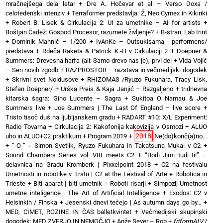
mračnejšega dela leta!
+
Dre A. Hočevar et al – Verso Doxa /
celotedenski intenziv
+
Terraformer predstavlja: Ž, Neo Cymex in Kikiriki
+
Robert B. Lisek & Cirkulacija 2: UI za umetnike – AI for artists
+
Boštjan Čadež: Gospod Procesor, razumete življenje?
+
B-stran: Lab Irint
+
Dominik Mahnič – 1/200
+
IvAnKe – Outsukisama | performens/
predstava
+
Rdeča Raketa & Patrick K.-H v Cirkulaciji 2
+
Doepner &
Summers: Drevesna harfa (ali: Samo drevo nas je), prvi del
+
Vida Vojić
– Sen novih zgodb
+
RAZPROSTOR – razstava in večmedijski dogodek
+
Skrivni svet Noldusove
+
RHIZOMAS /Ryuzo Fukuhara, Tracy Lisk,
Stefan Doepner/
+
Urška Preis & Kaja Janjić – Razgaljeno
+
tridnevna
kitarska šagra: Gino Lucente – Sagra
+
Sukitoa O Namau & Joe
Summers live
+
Joe Summers | The Last Of England – live score
+
Tristo tisoč duš na ljubljanskem gradu
+
RADART #10: X/L Experiment:
Radio Tovarna
+
Cirkulacija 2: Kakofonija kakovizija v Osmozi
+
ALUO
2018
uho in ALUO+C2 praktikum
+
Program 2019
+
Ne(do)konč(a)no…
+
“-O-” = Simon Svetlik, Ryuzo Fukuhara in Takatsuna Mukai v C2
+
Sound Chambers Series vol. VIII meets C2
+
“Bodi Jimi tudi ti!” –
delavnica na Gradu Kromberk | Pixxelpoint 2018
+
C2 na festivalu
Umetnosti in robotike v Trstu | C2 at the Festival of Arte e Robotica in
Trieste
+
Biti aparat | biti umetnik = Roboti risarji
+
Simpozij Umetnost
umetne inteligence | The Art of Artificial Intelligence
+
Exodos: C2 v
Helsinkih / Finska
+
Jesenski dnevi tečejo | As autumn days go by…
+
MED, CIMET, ROZINE IN ČAS balletkvintet
+
Večmedijski skupinski
dogodek: MED ZVERJO IN NEMOČJO
+
Anže Sever – Rob
+
friformA\V
/