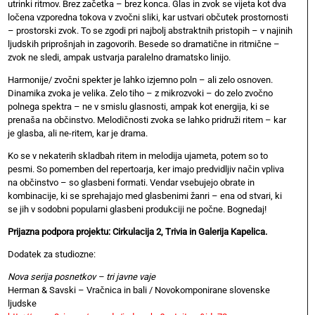
utrinki ritmov. Brez začetka – brez konca. Glas in zvok se vijeta kot dva
ločena vzporedna tokova v zvočni sliki, kar ustvari občutek prostornosti
– prostorski zvok. To se zgodi pri najbolj abstraktnih pristopih – v najinih
ljudskih priprošnjah in zagovorih. Besede so dramatične in ritmične –
zvok ne sledi, ampak ustvarja paralelno dramatsko linijo.
Harmonije/ zvočni spekter je lahko izjemno poln – ali zelo osnoven.
Dinamika zvoka je velika. Zelo tiho – z mikrozvoki – do zelo zvočno
polnega spektra – ne v smislu glasnosti, ampak kot energija, ki se
prenaša na občinstvo. Melodičnosti zvoka se lahko pridruži ritem – kar
je glasba, ali ne-ritem, kar je drama.
Ko se v nekaterih skladbah ritem in melodija ujameta, potem so to
pesmi. So pomemben del repertoarja, ker imajo predvidljiv način vpliva
na občinstvo – so glasbeni formati. Vendar vsebujejo obrate in
kombinacije, ki se sprehajajo med glasbenimi žanri – ena od stvari, ki
se jih v sodobni popularni glasbeni produkciji ne počne. Bognedaj!
Prijazna podpora projektu: Cirkulacija 2, Trivia in Galerija Kapelica.
Dodatek za studiozne:
Nova serija posnetkov – tri javne vaje
Herman & Savski – Vračnica in bali / Novokomponirane slovenske
ljudske