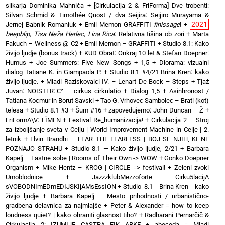
slikarja Dominika Mahniča
+
[Cirkulacija 2 & FriForma] Dve trobenti:
Silvan Schmid & Timothée Quost / dva Seijira: Seijiro Murayama &
2021
Jernej Babnik Romaniuk
+
Emil Memon GRAFFITI
finissage
!
+
beepblip, Tisa Neža Herlec, Lina Rica
: Relativna tišina ob zori
+
Marta
Fakuch – Wellness @ C2
+
Emil Memon – GRAFFITI
+
Studio 8.1: Kako
živijo ljudje (bonus track)
+
KUD Obrat: Onkraj 10 let & Stefan Doepner:
Humus
+
Joe Summers: Five New Songs
+
1,5 + Diorama: vizualni
dialog Tatiane K. in Giampaola P.
+
Studio 8.1 #4/21 Brina Kren: kako
živijo ljudje.
+
Mladi Raziskovalci IV. – Lenart De Bock – Steps
+
Tjaž
Juvan: NOISTER::C² – cirkus cirkulatio
+
Dialog 1,5 + Asinhronost /
Tatiana Kocmur in Borut Savski
+
Tao G. Vrhovec Sambolec – Brati (kot)
telesa
+
Studio 8.1 #3 + Šum #16
+
zapovedujemo: John Duncan – Ž
+
FriFormA\V: LĪMEN
+
Festival Re_humanizacija!
+
Cirkulacija 2 – Stroj
za izboljšanje sveta v Celju | World Improvement Machine in Celje | 2.
letnik
+
Elvin Brandhi – FEAR THE FEARLESS | BOJ SE NJIH, KI NE
POZNAJO STRAHU
+
Studio 8.1 — Kako živijo ljudje, 2/21
+
Barbara
Kapelj – Lastne sobe | Rooms of Their Own -> WOW
+
Gonko Doepner
Organism
+
Mike Hentz – KROG | CIRCLE => festival!
+
Zeleni zvoki
Umoblodnice
+
JazzzklubMezzoforte Cirku5lacijA
sVOBODNImEDmEDIJSKIjAMsEssION
+
Studio_8.1 _ Brina Kren _ kako
živijo ljudje
+
Barbara Kapelj – Mesto prihodnosti / urbanistično-
gradbena delavnica za najmlajše
+
Peter & Alexander = how to keep
loudness quiet? | kako ohraniti glasnost tiho?
+
Radharani Pernarčič &
Cirkulacija 2: IZUMIJE CASTRA FIK ARKE
+
abeceda = Mladi