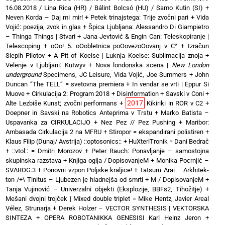
16.08.2018 / Lina Rica (HR) / Bálint Bolcsó (HU) / Samo Kutin (SI)
+
Neven Korda – Daj mi mir!
+
Petek trinajstega: Trije zvočni pari
+
Vida
Vojić: poezija, zvok in glas
+
Špica Ljubljana: Alessandro Di Giampietro
– Thinga Things | Stvari
+
Jana Jevtović & Engin Can: Teleskopiranje |
Telescoping
+
oOo! 5. oOobletnica poOovezoOovanj v C²
+
Izračun
Slepih Pilotov
+
A Pit of Koelse | Luknja Koelse: Sublimacija znoja
+
Velenje v Ljubljani: Kutwyv
+
Nova londonska scena |
New London
underground
Specimens, JC Leisure, Vida Vojić, Joe Summers
+
John
Duncan “The TELL” = svetovna premiera
+
In vendar se vrti | Eppur Si
Muove
+
Cirkulacija 2: Program 2018
+
Disinformation + Savski v Coni
+
2017
Alte Lezbiše Kunst; zvočni performans
+
Kikiriki in ROR v C2
+
Doepner in Savski na Robotics Anteprima v Trstu
+
Marko Batista –
Uspavanka za CIRKULACIJO
+
Nez Pez // Pez Pushing
+
Maribor:
Ambasada Cirkulacija 2 na MFRU
+
Stiropor = ekspandirani polistiren
+
Klaus Filip (Dunaj/ Avstrija) ::optosonics::
+
HuXterlTronik = Dani Bedrač
+ ::vtol:: = Dmitri Morozov
+
Peter Rauch: Ponavljanje – samostojna
skupinska razstava
+
Knjiga oglja / DopisovanjeM
+
Monika Pocrnjić –
SVAROG.3
+
Ponovni vzpon Poljske kraljice!
+
Tatsuru Arai – Arkhitek-
ton /+\ Tinitus – Ljubezen je hladnejša od smrti
+
M / DopisovanjeM
+
Tanja Vujinović – Univerzalni objekti (Eksplozije, BBFs2, Tihožitje)
+
Mešani dvojni trojček | Mixed double triplet = Mike Hentz, Javier Areal
Vélez, Strunarja
+
Derek Holzer – VECTOR SYNTHESIS | VEKTORSKA
SINTEZA
+
OPERA ROBOTANIKKA GENESISI Karl Heinz Jeron
+