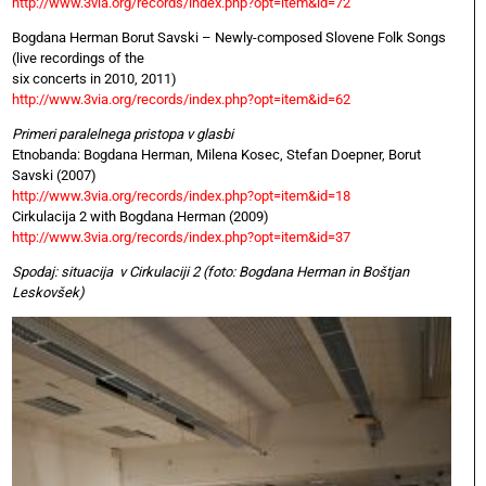
http://www.3via.org/records/index.php?opt=item&id=72
Bogdana Herman Borut Savski – Newly-composed Slovene Folk Songs
(live recordings of the
six concerts in 2010, 2011)
http://www.3via.org/records/index.php?opt=item&id=62
Primeri paralelnega pristopa v glasbi
Etnobanda: Bogdana Herman, Milena Kosec, Stefan Doepner, Borut
Savski (2007)
http://www.3via.org/records/index.php?opt=item&id=18
Cirkulacija 2 with Bogdana Herman (2009)
http://www.3via.org/records/index.php?opt=item&id=37
Spodaj: situacija v Cirkulaciji 2 (foto: Bogdana Herman in Boštjan
Leskovšek)