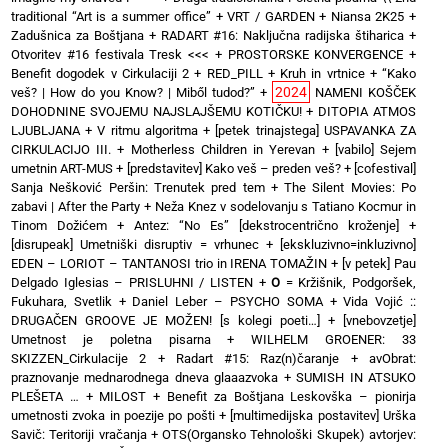
traditional “Art is a summer office”
+
VRT / GARDEN
+
Niansa 2K25
+
Zadušnica za Boštjana
+
RADART #16: Naključna radijska štiharica
+
Otvoritev #16 festivala Tresk <<<
+
PROSTORSKE KONVERGENCE
+
Benefit dogodek v Cirkulaciji 2
+
RED_PILL
+
Kruh in vrtnice
+
“Kako
2024
veš? | How do you Know? | Miből tudod?”
+
NAMENI KOŠČEK
DOHODNINE SVOJEMU NAJSLAJŠEMU KOTIČKU!
+
DITOPIA ATMOS
LJUBLJANA
+
V ritmu algoritma
+
[petek trinajstega] USPAVANKA ZA
CIRKULACIJO III. + Motherless Children in Yerevan
+
[vabilo] Sejem
umetnin ART-MUS
+
[predstavitev] Kako veš – preden veš?
+
[cofestival]
Sanja Nešković Peršin: Trenutek pred tem
+
The Silent Movies: Po
zabavi | After the Party
+
Neža Knez v sodelovanju s Tatiano Kocmur in
Tinom Dožićem
+
Antez: “No Es” [dekstrocentrično kroženje]
+
[disrupeak] Umetniški disruptiv = vrhunec
+
[ekskluzivno=inkluzivno]
EDEN – LORIOT – TANTANOSI trio in IRENA TOMAŽIN
+
[v petek] Pau
Delgado Iglesias – PRISLUHNI / LISTEN
+
O
= Kržišnik, Podgoršek,
Fukuhara, Svetlik
+
Daniel Leber – PSYCHO SOMA
+
Vida Vojić ::
DRUGAČEN GROOVE JE MOŽEN! [s kolegi poeti…]
+
[vnebovzetje]
Umetnost je poletna pisarna
+
WILHELM GROENER: 33
SKIZZEN_Cirkulacije 2
+
Radart #15: Raz(n)čaranje
+
avObrat:
praznovanje mednarodnega dneva glaaazvoka
+
SUMISH IN ATSUKO
PLEŠETA …
+
MILOST
+
Benefit za Boštjana Leskovška – pionirja
umetnosti zvoka in poezije po pošti
+
[multimedijska postavitev] Urška
Savič: Teritoriji vračanja
+
OTS(Organsko Tehnološki Skupek) avtorjev: