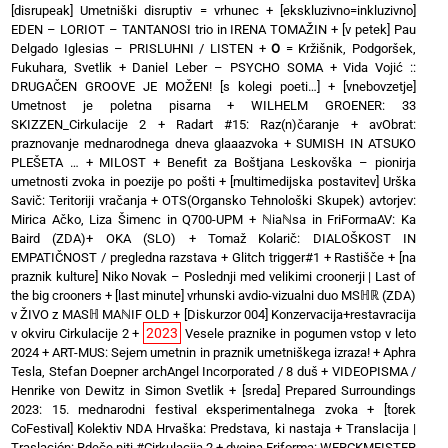
[disrupeak] Umetniški disruptiv = vrhunec
+
[ekskluzivno=inkluzivno]
EDEN – LORIOT – TANTANOSI trio in IRENA TOMAŽIN
+
[v petek] Pau
Delgado Iglesias – PRISLUHNI / LISTEN
+
O
= Kržišnik, Podgoršek,
Fukuhara, Svetlik
+
Daniel Leber – PSYCHO SOMA
+
Vida Vojić ::
DRUGAČEN GROOVE JE MOŽEN! [s kolegi poeti…]
+
[vnebovzetje]
Umetnost je poletna pisarna
+
WILHELM GROENER: 33
SKIZZEN_Cirkulacije 2
+
Radart #15: Raz(n)čaranje
+
avObrat:
praznovanje mednarodnega dneva glaaazvoka
+
SUMISH IN ATSUKO
PLEŠETA …
+
MILOST
+
Benefit za Boštjana Leskovška – pionirja
umetnosti zvoka in poezije po pošti
+
[multimedijska postavitev] Urška
Savič: Teritoriji vračanja
+
OTS(Organsko Tehnološki Skupek) avtorjev:
Mirica Ačko, Liza Šimenc in Q700-UPM
+
ℕiaℕsa in FriFormaAV: Ka
Baird (ZDA)+ OKA (SLO)
+
Tomaž Kolarič: DIALOŠKOST IN
EMPATIČNOST / pregledna razstava
+
Glitch trigger#1
+
Rastišče
+
[na
praznik kulture] Niko Novak – Poslednji med velikimi croonerji | Last of
the big crooners
+
[last minute] vrhunski avdio-vizualni duo MSℍℝ (ZDA)
v ŽIVO z MASℍ MAℕIF OLD
+
[Diskurzor 004] Konzervacija+restavracija
2023
v okviru Cirkulacije 2
+
Vesele praznike in pogumen vstop v leto
2024
+
ART-MUS: Sejem umetnin in praznik umetniškega izraza!
+
Aphra
Tesla, Stefan Doepner archAngel Incorporated / 8 duš
+
VIDEOPISMA /
Henrike von Dewitz in Simon Svetlik
+
[sreda] Prepared Surroundings
2023: 15. mednarodni festival eksperimentalnega zvoka
+
[torek
CoFestival] Kolektiv NDA Hrvaška: Predstava, ki nastaja
+
Translacija |
Traslación: Rdeče niti #Cirkulacija 2
+
dvojna Friforma: WERCKMEISTER