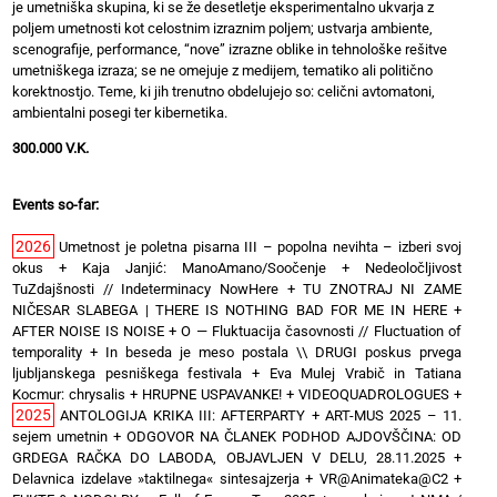
je umetniška skupina, ki se že desetletje eksperimentalno ukvarja z
poljem umetnosti kot celostnim izraznim poljem; ustvarja ambiente,
scenografije, performance, “nove” izrazne oblike in tehnološke rešitve
umetniškega izraza; se ne omejuje z medijem, tematiko ali politično
korektnostjo. Teme, ki jih trenutno obdelujejo so: celični avtomatoni,
ambientalni posegi ter kibernetika.
300.000 V.K.
Events so-far:
2026
Umetnost je poletna pisarna III – popolna nevihta – izberi svoj
okus
+
Kaja Janjić: ManoAmano/Soočenje
+
Nedeoločljivost
TuZdajšnosti // Indeterminacy NowHere
+
TU ZNOTRAJ NI ZAME
NIČESAR SLABEGA | THERE IS NOTHING BAD FOR ME IN HERE
+
AFTER NOISE IS NOISE
+
O — Fluktuacija časovnosti // Fluctuation of
temporality
+
In beseda je meso postala \\ DRUGI poskus prvega
ljubljanskega pesniškega festivala
+
Eva Mulej Vrabič in Tatiana
Kocmur: chrysalis
+
HRUPNE USPAVANKE!
+
VIDEOQUADROLOGUES
+
2025
ANTOLOGIJA KRIKA III: AFTERPARTY
+
ART-MUS 2025 – 11.
sejem umetnin
+
ODGOVOR NA ČLANEK PODHOD AJDOVŠČINA: OD
GRDEGA RAČKA DO LABODA, OBJAVLJEN V DELU, 28.11.2025
+
Delavnica izdelave »taktilnega« sintesajzerja
+
VR@Animateka@C2
+