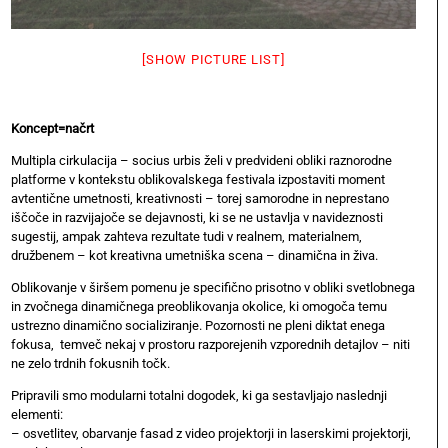
[SHOW PICTURE LIST]
Koncept=načrt
Multipla cirkulacija – socius urbis želi v predvideni obliki raznorodne
platforme v kontekstu oblikovalskega festivala izpostaviti moment
avtentične umetnosti, kreativnosti – torej samorodne in neprestano
iščoče in razvijajoče se dejavnosti, ki se ne ustavlja v navideznosti
sugestij, ampak zahteva rezultate tudi v realnem, materialnem,
družbenem – kot kreativna umetniška scena – dinamična in živa.
Oblikovanje v širšem pomenu je specifično prisotno v obliki svetlobnega
in zvočnega dinamičnega preoblikovanja okolice, ki omogoča temu
ustrezno dinamično socializiranje. Pozornosti ne pleni diktat enega
fokusa, temveč nekaj v prostoru razporejenih vzporednih detajlov – niti
ne zelo trdnih fokusnih točk.
Pripravili smo modularni totalni dogodek, ki ga sestavljajo naslednji
elementi:
– osvetlitev, obarvanje fasad z video projektorji in laserskimi projektorji,