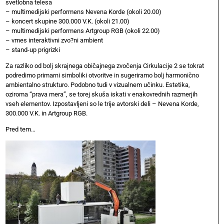
svetlobna telesa
– multimedijski performens Nevena Korde (okoli 20.00)
– koncert skupine 300.000 V.K. (okoli 21.00)
– multimedijski performens Artgroup RGB (okoli 22.00)
– vmes interaktivni zvo?ni ambient
– stand-up prigrizki
Za razliko od bolj skrajnega običajnega zvočenja Cirkulacije 2 se tokrat
podredimo primarni simboliki otvoritve in sugeriramo bolj harmonično
ambientalno strukturo. Podobno tudi v vizualnem učinku. Estetika,
oziroma “prava mera”, se torej skuša iskati v enakovrednih razmerjih
vseh elementov. Izpostavljeni so le trije avtorski deli – Nevena Korde,
300.000 V.K. in Artgroup RGB.
Pred tem…