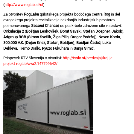
(
http://www.roglab.si/sl
)
Za otvoritev
RogLaba
(pilotskega projekta bodočega centra
Rog
in del
evropskega projekta revitalizacije nekdanjih industrijskih prostorov
poimenovanega
Second Chance
) so poskrbele združene sile v sestavi:
Cirkulacija 2
(
Boštjan Leskovšek
,
Borut Savski
,
Stefan Doepner
,
Jakob
),
Artgroup RGB
(
Simon Svetlik
,
Žiga Pilih
,
Gregor Podržaj
),
Neven Korda
,
300.000 V.K.
(
Dejan Knez, Stefan, Boštjan
),
Boštjan Čadež
,
Luka
Dekleva
,
Tierno Diallo
,
Ryuzo Fukuhara
in
Sanja Simić
.
Prispevek RTV Slovenija o otvoritvi:
http://tvslo.si/predvajaj/kaj-je-
projekt-roglab/ava2.147799642/