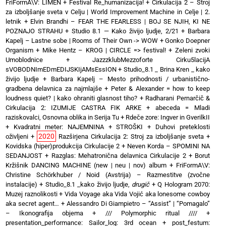
FriFormA\V: LĪMEN
+
Festival Re_humanizacija!
+
Cirkulacija 2 – Stroj
za izboljšanje sveta v Celju | World Improvement Machine in Celje | 2.
letnik
+
Elvin Brandhi – FEAR THE FEARLESS | BOJ SE NJIH, KI NE
POZNAJO STRAHU
+
Studio 8.1 — Kako živijo ljudje, 2/21
+
Barbara
Kapelj – Lastne sobe | Rooms of Their Own -> WOW
+
Gonko Doepner
Organism
+
Mike Hentz – KROG | CIRCLE => festival!
+
Zeleni zvoki
Umoblodnice
+
JazzzklubMezzoforte Cirku5lacijA
sVOBODNImEDmEDIJSKIjAMsEssION
+
Studio_8.1 _ Brina Kren _ kako
živijo ljudje
+
Barbara Kapelj – Mesto prihodnosti / urbanistično-
gradbena delavnica za najmlajše
+
Peter & Alexander = how to keep
loudness quiet? | kako ohraniti glasnost tiho?
+
Radharani Pernarčič &
Cirkulacija 2: IZUMIJE CASTRA FIK ARKE
+
abeceda = Mladi
raziskovalci, Osnovna oblika in Serija Tu
+
Rdeče zore: Ingver in GverilkII
+
Kvadratni meter: NAJEMNINA + STROŠKI
+
Duhovi preteklosti
2020
oživljeni
+
Razširjena Cirkulacija 2: Stroj za izboljšanje sveta
+
Kovidska (hiper)produkcija Cirkulacije 2
+
Neven Korda – SPOMINI NA
SEDANJOST
+
Razglas: Mehatronična delavnica Cirkulacije 2
+
Borut
Kržišnik DANCING MACHINE (new | neu | nov) album
+
FriFormA\V:
Christine Schörkhuber / Noid (Avstrija) – Razmestitve (zvočne
instalacije)
+
Studio_8.1 _kako živijo ljudje,
drugič
+
Q Hologram 2070:
Muzej raznolikosti
+
Vida Voyage aka Vida Vojić aka lonesome cowboy
aka secret agent…
+
Alessandro Di Giampietro – “Assist” | “Pomagalo”
– Ikonografija objema
+
/// Polymorphic ritual ////
+
presentation_performance: Sailor_log: 3rd ocean
+
post_festum: