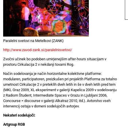
Paralelni svetovi na Metelkovi (ZANK)
http://www.zavod-zank.si/paralelnisvetovi/
Zvočni učinek bo podoben umirjenejšim after-hours situacijam v
prostoru Cirkulacija 2 v nekdanji tovarni Rog.
Način sodelovanja je način horizontalne kolektivne platforme:
modularen, participatoren, preizkušen pri projektih Platforma za totalno
umetnost Cirkulacije 2 v preteklih dveh letih in še v dveh letih pred tem
(MKL Graz 2009, XL eksperiment v galeriji Kapelica 2009 v sodelovanju
z Radiom Študent, Intermediate Spaces v Grazu in Ljubljani 2006,
Concourse = discourse v galeriji Alkatraz 2010, itd.). Avtorstvo vseh
intervencij ostaja v domeni sodelujočih avtorjev.
Nekateri sodelujoči:
Artgroup RGB