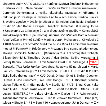
director’s cut!
+
KA TO GLEDAŠ / končna razstava študentk in študentov
3. letnika VIST
+
Neža Zupanc –
recital za flavto
+
Skupni imenovalec |
Common Denominator / velika skupinska razstava
+
FriForma &
Cirkulacija 2: Drašlerja in Røysum
+
Anita Wach: Levica Sredica Pravica
& zvočne zgodbe
+
Draženje očesa // 53. rojstni dan Radia Študent!
+
Studio 8.1: Jan Kopač
+
Kasper T Toeplitz: Elemental II & Burning House
+
Uspavanka za Cirkulacijo št. 2 in druge zvočne zgodbe
+
KonstruktK3
smo državljani NSK
+
[neumorna] FriForma: VVU (Violeta García & Javier
Areal Veléz) in Primož Sukič
+
Martina Jurak: Prehajanje : : Cirkulacija 2
+
KUD Mreža / FriFormA\V: MRM trio & Lina Rica
+
Feminizem zavzema
mesto! FriFormA\V in Rdeče zore
+
Prezenca in e-senca akademskega
slikarja Dominika Mahniča
+
[Cirkulacija 2 & FriForma] Dve trobenti:
Silvan Schmid & Timothée Quost / dva Seijira: Seijiro Murayama &
2021
Jernej Babnik Romaniuk
+
Emil Memon GRAFFITI
finissage
!
+
beepblip, Tisa Neža Herlec, Lina Rica
: Relativna tišina ob zori
+
Marta
Fakuch – Wellness @ C2
+
Emil Memon – GRAFFITI
+
Studio 8.1: Kako
živijo ljudje (bonus track)
+
KUD Obrat: Onkraj 10 let & Stefan Doepner:
Humus
+
Joe Summers: Five New Songs
+
1,5 + Diorama: vizualni
dialog Tatiane K. in Giampaola P.
+
Studio 8.1 #4/21 Brina Kren: kako
živijo ljudje.
+
Mladi Raziskovalci IV. – Lenart De Bock – Steps
+
Tjaž
Juvan: NOISTER::C² – cirkus cirkulatio
+
Dialog 1,5 + Asinhronost /
Tatiana Kocmur in Borut Savski
+
Tao G. Vrhovec Sambolec – Brati (kot)
telesa
+
Studio 8.1 #3 + Šum #16
+
zapovedujemo: John Duncan – Ž
+