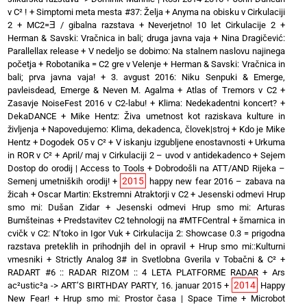
v C² !
+
Simptomi meta mesta #37: Želja
+
Anyma na obisku v Cirkulaciji
2
+
MC2=Ǝ / gibalna razstava
+
Neverjetno! 10 let Cirkulacije 2
+
Herman & Savski: Vračnica in bali; druga javna vaja
+
Nina Dragičević:
Parallellax release
+
V nedeljo se dobimo: Na stalnem naslovu najinega
početja
+
Robotanika = C2 gre v Velenje
+
Herman & Savski: Vračnica in
bali; prva javna vaja!
+
3. avgust 2016: Niku Senpuki & Emerge,
pavleisdead, Emerge & Neven M. Agalma
+
Atlas of Tremors v C2
+
Zasavje NoiseFest 2016 v C2-labu!
+
Klima: Nedekadentni koncert?
+
DekaDANCE
+
Mike Hentz: Živa umetnost kot raziskava kulture in
življenja
+
Napovedujemo: Klima, dekadenca, človek|stroj
+
Kdo je Mike
Hentz
+
Dogodek O5 v C²
+
V iskanju izgubljene enostavnosti
+
Urkuma
in ROR v C²
+
April/ maj v Cirkulaciji 2 – uvod v antidekadenco
+
Sejem
Dostop do orodij | Access to Tools
+
Dobrodošli na ATT/AND Rijeka –
2015
Semenj umetniških orodij!
+
happy new fear 2016 – zabava na
žicah
+
Oscar Martin: Ekstremni Atraktorji v C2
+
Jesenski odmevi Hrup
smo mi: Dušan Zidar
+
Jesenski odmevi Hrup smo mi: Arturas
Bumšteinas
+
Predstavitev C2 tehnologij na #MTFCentral
+
šmarnica in
cvičk v C2: N’toko in Igor Vuk
+
Cirkulacija 2: Showcase 0.3 = prigodna
razstava preteklih in prihodnjih del in opravil
+
Hrup smo mi::Kulturni
vmesniki
+
Strictly Analog 3# in Svetlobna Gverila v Tobačni & C²
+
RADART #6 :: RADAR RIZOM :: 4 LETA PLATFORME RADAR
+
Ars
2014
ac²ustic²a -> ART’S BIRTHDAY PARTY, 16. januar 2015
+
Happy
New Fear!
+
Hrup smo mi: Prostor časa | Space Time
+
Microbot