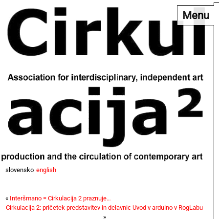
Menu
slovensko
english
«
Interšmano = Cirkulacija 2 praznuje…
Cirkulacija 2: pričetek predstavitev in delavnic Uvod v arduino v RogLabu
»