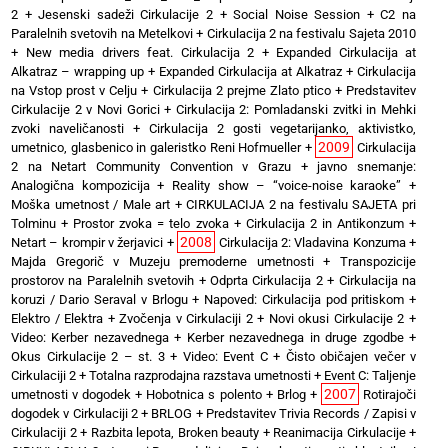
2
+
Jesenski sadeži Cirkulacije 2
+
Social Noise Session
+
C2 na
Paralelnih svetovih na Metelkovi
+
Cirkulacija 2 na festivalu Sajeta 2010
+
New media drivers feat. Cirkulacija 2
+
Expanded Cirkulacija at
Alkatraz – wrapping up
+
Expanded Cirkulacija at Alkatraz
+
Cirkulacija
na Vstop prost v Celju
+
Cirkulacija 2 prejme Zlato ptico
+
Predstavitev
Cirkulacije 2 v Novi Gorici
+
Cirkulacija 2: Pomladanski zvitki in Mehki
zvoki naveličanosti
+
Cirkulacija 2 gosti vegetarijanko, aktivistko,
2009
umetnico, glasbenico in galeristko Reni Hofmueller
+
Cirkulacija
2 na Netart Community Convention v Grazu
+
javno snemanje:
Analogična kompozicija
+
Reality show – “voice-noise karaoke”
+
Moška umetnost / Male art
+
CIRKULACIJA 2 na festivalu SAJETA pri
Tolminu
+
Prostor zvoka = telo zvoka
+
Cirkulacija 2 in Antikonzum
+
2008
Netart – krompir v žerjavici
+
Cirkulacija 2: Vladavina Konzuma
+
Majda Gregorič v Muzeju premoderne umetnosti
+
Transpozicije
prostorov na Paralelnih svetovih
+
Odprta Cirkulacija 2
+
Cirkulacija na
koruzi / Dario Seraval v Brlogu
+
Napoved: Cirkulacija pod pritiskom
+
Elektro / Elektra
+
Zvočenja v Cirkulaciji 2
+
Novi okusi Cirkulacije 2
+
Video: Kerber nezavednega
+
Kerber nezavednega in druge zgodbe
+
Okus Cirkulacije 2 – st. 3
+
Video: Event C
+
Čisto običajen večer v
Cirkulaciji 2
+
Totalna razprodajna razstava umetnosti
+
Event C: Taljenje
2007
umetnosti v dogodek
+
Hobotnica s polento
+
Brlog
+
Rotirajoči
dogodek v Cirkulaciji 2
+
BRLOG
+
Predstavitev Trivia Records / Zapisi v
Cirkulaciji 2
+
Razbita lepota, Broken beauty
+
Reanimacija Cirkulacije
+