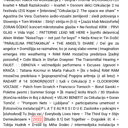
kvartet + Mladi Raziskovalci – kvartet
+
Osnovni delci Cirkulacije 2 na
festivalu IZIS Koper
+
[interview] “Cirkulacija 2: The space we share”
+
Agustina De Vera: Čustveno avdio-vizualni zemljevid :: sledi potovanja v
Slovenijo
+
Tom Winkler :: Stròj1 strôja m (ȍ ó)
+
[Jazzz klub Mezzoforte]
ZORAN ŠĆEKIĆ koncert mikrotonalne glasbe
+
Ne-festival: KRIK :: PRVI
GLAS
+
Vida Vojić :: PATTERNS LEAD ME HERE
+
[synthi delavnica]
Alwin Weber “NoiseToys – not just for boys!”
+
Neža Knez in Tin Dožić
“PARALELNA PRETAKANJA”
+
THE ANGEL’S SHARE / Del gre za
angelce
+
Domišljija se razmahne, ko je zunaj slabo vreme | Imagination
emerges into weathering
+
RAM RAM mozaična predstava [zadnji
ponovitvi]
+
Colin Black in Stefan Doepner: The Transmittal Hearing
+
FAUST : : OBNOVA = večmedijski performens
+
Excuses
Izgovori
+
KRAČA :: Tatiana Kocmur in Marta Fakuch
+
[3x v tednu] RAM RAM
mozaična predstava
+
[popopraznična] Pogojna aritmija (z ali brez)
+
RADART # 14: SONOR(N)OST | tudi v Cirkulaciji 2
+
CLOCKWORK
VOLTAGE – Patch from Scratch
+
Francisco Tomsich – Borut Savski =
Poletne pesmi | Summer Songs
+
[8. marec] Anita Wach / 30 Stavkov
(Končna rešitev in Boj z duhovi)
+
VELIKI BENEFIT za Cirkulacijo
+
Goran
Tomčić – “Pompom Nets – Ljubljana” = participatorna umetnost
+
[fotozvočna instalacija] P L A T E AU R E S I D U E: Zaslonke v pokrajini
+
[sluhodvod] Tu živijo vsi / Everybody Lives Here – The Third Guy + Stijn
2022
Demeulenaere
+
[Studio 8.1] Get Together — Dogodek št. 4 –
Tobija Hudnik
+
D•still by Miha Godec / intermedijska instalacija
+