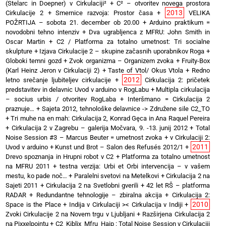
(Stelarc in Doepner) v Cirkulaciji²
+
C² – otvoritev novega prostora
2013
Cirkulacije 2
+
Smernice razvoja: Prostor časa
+
VELIKA
POŽRTIJA – sobota 21. december ob 20.00
+
Arduino praktikum =
novodobni tehno intenziv
+
Dva ugrabljenca z MFRU: John Smith in
Oscar Martin
+
C2 / Platforma za totalno umetnost: Tri socialne
skulpture
+
Izjava Cirkulacije 2 – skupine začasnih uporabnikov Roga
+
Globoki temni gozd
+
Zvok organizma – Organizem zvoka
+
Fruity-Box
(Karl Heinz Jeron v Cirkulaciji 2)
+
Taste of Vtol/ Okus Vtola
+
Redno
2012
letno srečanje ljubiteljev cirkulacije
+
Cirkulacija 2: pričetek
predstavitev in delavnic Uvod v arduino v RogLabu
+
Multipla cirkulacija
– socius urbis / otvoritev RogLaba
+
Interšmano = Cirkulacija 2
praznuje…
+
Sajeta 2012, tehnološke delavnice -> Združene sile C2_TO
+
Tri muhe na en mah: Cirkulacija 2, Konrad Gęca in Ana Raquel Pereira
+
Cirkulacija 2 v Zagrebu – galerija Močvara, 9. -13. junij 2012
+
Total
Noise Session #3 – Marcus Beuter = umetnost zvoka
+
v Cirkulaciji 2:
2011
Uvod v arduino
+
Kunst und Brot – Salon des Refusés 2012/1
+
Drevo spoznanja in Hrupni robot v C2
+
Platforma za totalno umetnost
na MFRU 2011
+
testna verzija: Urbi et Orbi intervencija – v vašem
mestu, ko pade noč…
+
Paralelni svetovi na Metelkovi
+
Cirkulacija 2 na
Sajeti 2011
+
Cirkulacija 2 na Svetlobni gverili
+
42 let RŠ – platforma
RADAR
+
Redundantne tehnologije – zbiralna akcija
+
Cirkulacija 2:
2010
Space is the Place
+
Indija v Cirkulaciji >< Cirkulacija v Indiji
+
Zvoki Cirkulacije 2 na Novem trgu v Ljubljani
+
Razširjena Cirkulacija 2
na Pixxelpointu
+
C2_Kiblix_Mfru_Haip : Total Noise Session v Cirkulaciji