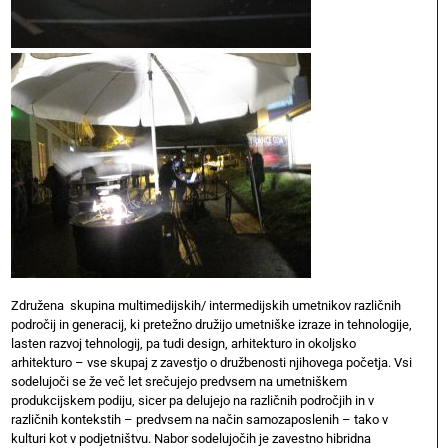
Združena skupina multimedijskih/ intermedijskih umetnikov različnih
področij in generacij, ki pretežno družijo umetniške izraze in tehnologije,
lasten razvoj tehnologij, pa tudi design, arhitekturo in okoljsko
arhitekturo – vse skupaj z zavestjo o družbenosti njihovega početja. Vsi
sodelujoči se že več let srečujejo predvsem na umetniškem
produkcijskem podiju, sicer pa delujejo na različnih področjih in v
različnih kontekstih – predvsem na način samozaposlenih – tako v
kulturi kot v podjetništvu. Nabor sodelujočih je zavestno hibridna