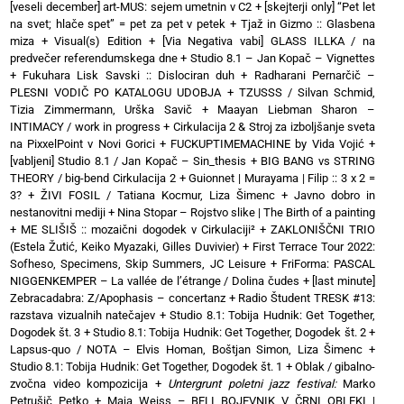
[veseli december] art-MUS: sejem umetnin v C2
+
[skejterji only] “Pet let
na svet; hlače spet” = pet za pet v petek
+
Tjaž in Gizmo :: Glasbena
miza + Visual(s) Edition
+
[Via Negativa vabi] GLASS ILLKA / na
predvečer referendumskega dne
+
Studio 8.1 – Jan Kopač – Vignettes
+
Fukuhara Lisk Savski :: Dislociran duh
+
Radharani Pernarčič –
PLESNI VODIČ PO KATALOGU UDOBJA
+
TZUSSS / Silvan Schmid,
Tizia Zimmermann, Urška Savič
+
Maayan Liebman Sharon –
INTIMACY / work in progress
+
Cirkulacija 2 & Stroj za izboljšanje sveta
na PixxelPoint v Novi Gorici
+
FUCKUPTIMEMACHINE by Vida Vojić
+
[vabljeni] Studio 8.1 / Jan Kopač – Sin_thesis
+
BIG BANG vs STRING
THEORY / big-bend Cirkulacija 2
+
Guionnet | Murayama | Filip :: 3 x 2 =
3?
+
ŽIVI FOSIL / Tatiana Kocmur, Liza Šimenc
+
Javno dobro in
nestanovitni mediji
+
Nina Stopar – Rojstvo slike | The Birth of a painting
+
ME SLIŠIŠ :: mozaični dogodek v Cirkulaciji²
+
ZAKLONIŠČNI TRIO
(Estela Žutić, Keiko Myazaki, Gilles Duvivier)
+
First Terrace Tour 2022:
Sofheso, Specimens, Skip Summers, JC Leisure
+
FriForma: PASCAL
NIGGENKEMPER – La vallée de l’étrange / Dolina čudes
+
[last minute]
Zebracadabra: Z/Apophasis – concertanz
+
Radio Študent TRESK #13:
razstava vizualnih natečajev
+
Studio 8.1: Tobija Hudnik: Get Together,
Dogodek št. 3
+
Studio 8.1: Tobija Hudnik: Get Together, Dogodek št. 2
+
Lapsus-quo / NOTA – Elvis Homan, Boštjan Simon, Liza Šimenc
+
Studio 8.1: Tobija Hudnik: Get Together, Dogodek št. 1
+
Oblak / gibalno-
zvočna video kompozicija
+
Untergrunt poletni jazz festival:
Marko
Petrušič Petko
+
Maja Weiss – BELI BOJEVNIK V ČRNI OBLEKI |