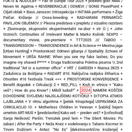
FUKTE & NODOLBY — Fall of Europe Tour 2025 + posebni gost NMA /
Neven M. Agalma
+
REVERBERACIJE | ODMEVI / GONG PixxelPoint
+
Ciljati oblak
+
Bass Jansson: Introspekcija
+
INTIMA performans
+
Žiga
Palčar: Križanje // Cross-breeding
+
RADHARANI PERNARČIČ:
PAVILJON OBJEMOV // Plesna predstava v prepletu z vizualno razstavo
+
Zborovanje, skupnostni eksperimentalni ne-zbor
+
str O j
+
John
Grzinich: Continuities of Irrelevant Matter & Marko Košnik: hEXPO –
documentary movie, pre-premiere
+
TTT2025 /// TABOO –
TRANSGRESSION – TRANSCENDENCE in Art & Science ++ Mestna jaga
[Urban Hunting]
+
Prostorskost: Odmevi gibanja // Spatiality: Echoes of
Movement
+
URŠA RAHNE: When you see my fake lashes, Do you
imagine my shaved P****
+
Druga tradicionalna Poletna pisarna \\ 2nd
traditional “Art is a summer office”
+
VRT / GARDEN
+
Niansa 2K25
+
Zadušnica za Boštjana
+
RADART #16: Naključna radijska štiharica
+
Otvoritev #16 festivala Tresk <<<
+
PROSTORSKE KONVERGENCE
+
Benefit dogodek v Cirkulaciji 2
+
RED_PILL
+
Kruh in vrtnice
+
“Kako
2024
veš? | How do you Know? | Miből tudod?”
+
NAMENI KOŠČEK
DOHODNINE SVOJEMU NAJSLAJŠEMU KOTIČKU!
+
DITOPIA ATMOS
LJUBLJANA
+
V ritmu algoritma
+
[petek trinajstega] USPAVANKA ZA
CIRKULACIJO III. + Motherless Children in Yerevan
+
[vabilo] Sejem
umetnin ART-MUS
+
[predstavitev] Kako veš – preden veš?
+
[cofestival]
Sanja Nešković Peršin: Trenutek pred tem
+
The Silent Movies: Po
zabavi | After the Party
+
Neža Knez v sodelovanju s Tatiano Kocmur in
Tinom Dožićem
+
Antez: “No Es” [dekstrocentrično kroženje]
+