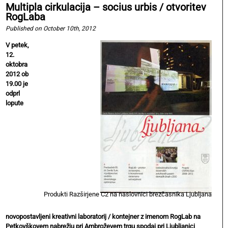
Multipla cirkulacija – socius urbis / otvoritev
RogLaba
Published on October 10th, 2012
V petek,
12.
oktobra
2012 ob
19.00 je
odprl
lopute
Produkti Razširjene C2 na naslovnici brezčasnika Ljubljana
novopostavljeni kreativni laboratorij / kontejner z imenom RogLab na
Petkovškovem nabrežju pri Ambroževem trgu spodaj pri Ljubljanici