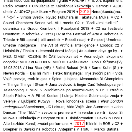
Tristo tisoč duš na ljubljanskem gradu
+
RADART #10: X/L Experiment:
Radio Tovarna
+
Cirkulacija 2: Kakofonija kakovizija v Osmozi
+
ALUO
2018
uho in ALUO+C2 praktikum
+
Program 2019
+
Ne(do)konč(a)no…
+
“-O-” = Simon Svetlik, Ryuzo Fukuhara in Takatsuna Mukai v C2
+
Sound Chambers Series vol. VIII meets C2
+
“Bodi Jimi tudi ti!” –
delavnica na Gradu Kromberk | Pixxelpoint 2018
+
C2 na festivalu
Umetnosti in robotike v Trstu | C2 at the Festival of Arte e Robotica in
Trieste
+
Biti aparat | biti umetnik = Roboti risarji
+
Simpozij Umetnost
umetne inteligence | The Art of Artificial Intelligence
+
Exodos: C2 v
Helsinkih / Finska
+
Jesenski dnevi tečejo | As autumn days go by…
+
MED, CIMET, ROZINE IN ČAS balletkvintet
+
Večmedijski skupinski
dogodek: MED ZVERJO IN NEMOČJO
+
Anže Sever – Rob
+
friformA\V
/
16.08.2018 / Lina Rica (HR) / Bálint Bolcsó (HU) / Samo Kutin (SI)
+
Neven Korda – Daj mi mir!
+
Petek trinajstega: Trije zvočni pari
+
Vida
Vojić: poezija, zvok in glas
+
Špica Ljubljana: Alessandro Di Giampietro
– Thinga Things | Stvari
+
Jana Jevtović & Engin Can: Teleskopiranje |
Telescoping
+
oOo! 5. oOobletnica poOovezoOovanj v C²
+
Izračun
Slepih Pilotov
+
A Pit of Koelse | Luknja Koelse: Sublimacija znoja
+
Velenje v Ljubljani: Kutwyv
+
Nova londonska scena |
New London
underground
Specimens, JC Leisure, Vida Vojić, Joe Summers
+
John
Duncan “The TELL” = svetovna premiera
+
In vendar se vrti | Eppur Si
Muove
+
Cirkulacija 2: Program 2018
+
Disinformation + Savski v Coni
+
2017
Alte Lezbiše Kunst; zvočni performans
+
Kikiriki in ROR v C2
+
Doepner in Savski na Robotics Anteprima v Trstu
+
Marko Batista –