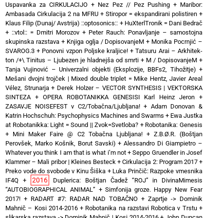
Uspavanka za CIRKULACIJO
+
Nez Pez // Pez Pushing
+
Maribor:
Ambasada Cirkulacija 2 na MFRU
+
Stiropor = ekspandirani polistiren
+
Klaus Filip (Dunaj/ Avstrija) ::optosonics::
+
HuXterlTronik = Dani Bedrač
+ ::vtol:: = Dmitri Morozov
+
Peter Rauch: Ponavljanje – samostojna
skupinska razstava
+
Knjiga oglja / DopisovanjeM
+
Monika Pocrnjić –
SVAROG.3
+
Ponovni vzpon Poljske kraljice!
+
Tatsuru Arai – Arkhitek-
ton /+\ Tinitus – Ljubezen je hladnejša od smrti
+
M / DopisovanjeM
+
Tanja Vujinović – Univerzalni objekti (Eksplozije, BBFs2, Tihožitje)
+
Mešani dvojni trojček | Mixed double triplet = Mike Hentz, Javier Areal
Vélez, Strunarja
+
Derek Holzer – VECTOR SYNTHESIS | VEKTORSKA
SINTEZA
+
OPERA ROBOTANIKKA GENESISI Karl Heinz Jeron
+
ZASAVJE NOISEFEST v C2/Tobačna/Ljubljana!
+
Adam Donovan &
Katrin Hochschuh: Psychophysics Machines and Swarms
+
Ewa Justka
at Robotanikka: Light = Sound || Zvok=Svetloba?
+
Robotanika: Genesis
+
Mini Maker Faire @ C2 Tobačna Ljubljana!
+
Z.B.Ø.R. (Boštjan
Perovšek, Marko Košnik, Borut Savski)
+
Alessandro Di Giampietro –
Whatever you think I am that is what i’m not
+
Seppo Gruendler in Josef
Klammer – Mali pribor | Kleines Besteck
+
Cirkulacija 2: Program 2017
+
Preko vode do svobode v Kinu Šiška
+
Luka Prinčič: Razpoke vmesnika
2016
IF4Q
+
Duplerica: Boštjan Čadež “ROJ” in DivinaMimesis
“AUTOBIOGRAPHICAL ANIMAL”
+
Simfonija groze. Happy New Fear
2017!
+
RADART #7: RADAR NAD TOBAČNO
+
Zaprtje -> Dominik
Mahnič – Kosi 2014-2016
+
Robotanika na razstavi Robotica v Trstu
+
slikarska razstava -> Dominik Mahnič | Kosi 2014-2016
+
John Duncan