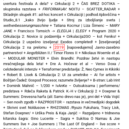
uvertura festivala A dela? v Cirkulaciji 2
+
ČAS BREZ DOTIKA –
skupinska razstava
+
FRIFORMA\AV
: NOITU – SCATTER_RADAR
+
Skladnjin skupek #1: ad-hoc koncert v Cirkulaciji | podhod Ajdovščina
+
Studio_8.1 _kako živijo ljudje
+
Stroj za izboljšanje sveta |
weltverbesserungmaschine
+
Tatiana Kocmur | Liza Šimenc – MARY
JANE
+
Francisco Tomsich ->
ELEGIJA
|
ELEGY
+
Program 2020
+
Cirkulacija 2: Novice iz podzemlja
+
Cirkulacija2GO – kot Feniks!
+
Cirkulacija 2 uspešno izseljena! Exodos completed!
+
[izseljevanje]
2019
Cirkulacija 2 na prelomu
+
[napovedujemo] Javno-zasebno
partnerstvo!
+
Angstblüten II / Timor Flores II
+
Nikolaus Woernle et al.
– MODULAR MONSTER
+
Elvin Brandhi: Pozdrav žetvi in nastopu
mračnejšega dela leta!
+
Dre A. Hočevar et al – Verso Doxa /
celotedenski intenziv
+
Terraformer predstavlja: Ž, Neo Cymex in Kikiriki
+
Robert B. Lisek & Cirkulacija 2: UI za umetnike – AI for artists
+
Boštjan Čadež: Gospod Procesor, razumete življenje?
+
B-stran: Lab Irint
+
Dominik Mahnič – 1/200
+
IvAnKe – Outsukisama | performens/
predstava
+
Rdeča Raketa & Patrick K.-H v Cirkulaciji 2
+
Doepner &
Summers: Drevesna harfa (ali: Samo drevo nas je), prvi del
+
Vida Vojić
– Sen novih zgodb
+
RAZPROSTOR – razstava in večmedijski dogodek
+
Skrivni svet Noldusove
+
RHIZOMAS /Ryuzo Fukuhara, Tracy Lisk,
Stefan Doepner/
+
Urška Preis & Kaja Janjić – Razgaljeno
+
tridnevna
kitarska šagra: Gino Lucente – Sagra
+
Sukitoa O Namau & Joe
Summers live
+
Joe Summers | The Last Of England – live score
+