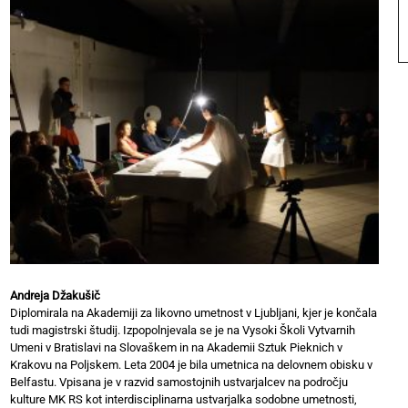
Andreja Džakušič
Diplomirala na Akademiji za likovno umetnost v Ljubljani, kjer je končala
tudi magistrski študij. Izpopolnjevala se je na Vysoki Školi Vytvarnih
Umeni v Bratislavi na Slovaškem in na Akademii Sztuk Pieknich v
Krakovu na Poljskem. Leta 2004 je bila umetnica na delovnem obisku v
Belfastu. Vpisana je v razvid samostojnih ustvarjalcev na področju
kulture MK RS kot interdisciplinarna ustvarjalka sodobne umetnosti,