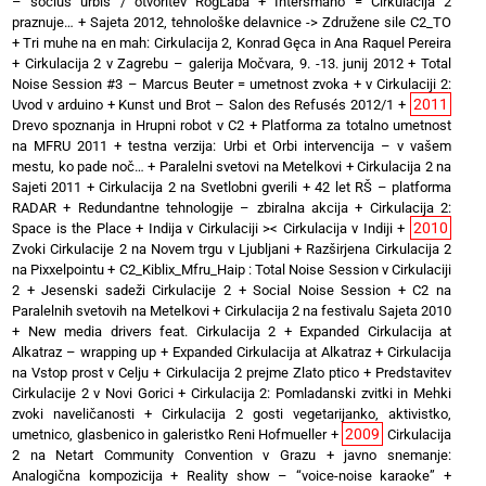
– socius urbis / otvoritev RogLaba
+
Interšmano = Cirkulacija 2
praznuje…
+
Sajeta 2012, tehnološke delavnice -> Združene sile C2_TO
+
Tri muhe na en mah: Cirkulacija 2, Konrad Gęca in Ana Raquel Pereira
+
Cirkulacija 2 v Zagrebu – galerija Močvara, 9. -13. junij 2012
+
Total
Noise Session #3 – Marcus Beuter = umetnost zvoka
+
v Cirkulaciji 2:
2011
Uvod v arduino
+
Kunst und Brot – Salon des Refusés 2012/1
+
Drevo spoznanja in Hrupni robot v C2
+
Platforma za totalno umetnost
na MFRU 2011
+
testna verzija: Urbi et Orbi intervencija – v vašem
mestu, ko pade noč…
+
Paralelni svetovi na Metelkovi
+
Cirkulacija 2 na
Sajeti 2011
+
Cirkulacija 2 na Svetlobni gverili
+
42 let RŠ – platforma
RADAR
+
Redundantne tehnologije – zbiralna akcija
+
Cirkulacija 2:
2010
Space is the Place
+
Indija v Cirkulaciji >< Cirkulacija v Indiji
+
Zvoki Cirkulacije 2 na Novem trgu v Ljubljani
+
Razširjena Cirkulacija 2
na Pixxelpointu
+
C2_Kiblix_Mfru_Haip : Total Noise Session v Cirkulaciji
2
+
Jesenski sadeži Cirkulacije 2
+
Social Noise Session
+
C2 na
Paralelnih svetovih na Metelkovi
+
Cirkulacija 2 na festivalu Sajeta 2010
+
New media drivers feat. Cirkulacija 2
+
Expanded Cirkulacija at
Alkatraz – wrapping up
+
Expanded Cirkulacija at Alkatraz
+
Cirkulacija
na Vstop prost v Celju
+
Cirkulacija 2 prejme Zlato ptico
+
Predstavitev
Cirkulacije 2 v Novi Gorici
+
Cirkulacija 2: Pomladanski zvitki in Mehki
zvoki naveličanosti
+
Cirkulacija 2 gosti vegetarijanko, aktivistko,
2009
umetnico, glasbenico in galeristko Reni Hofmueller
+
Cirkulacija
2 na Netart Community Convention v Grazu
+
javno snemanje:
Analogična kompozicija
+
Reality show – “voice-noise karaoke”
+