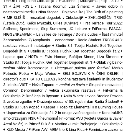
THEORY / big-bend Cirkulacija 2
+
Guionnet | Murayama | Filip :: 3 x 2 =
3?
+
ŽIVI FOSIL / Tatiana Kocmur, Liza Šimenc
+
Javno dobro in
nestanovitni mediji
+
Nina Stopar – Rojstvo slike | The Birth of a painting
+
ME SLIŠIŠ :: mozaični dogodek v Cirkulaciji²
+
ZAKLONIŠČNI TRIO
(Estela Žutić, Keiko Myazaki, Gilles Duvivier)
+
First Terrace Tour 2022:
Sofheso, Specimens, Skip Summers, JC Leisure
+
FriForma: PASCAL
NIGGENKEMPER – La vallée de l’étrange / Dolina čudes
+
[last minute]
Zebracadabra: Z/Apophasis – concertanz
+
Radio Študent TRESK #13:
razstava vizualnih natečajev
+
Studio 8.1: Tobija Hudnik: Get Together,
Dogodek št. 3
+
Studio 8.1: Tobija Hudnik: Get Together, Dogodek št. 2
+
Lapsus-quo / NOTA – Elvis Homan, Boštjan Simon, Liza Šimenc
+
Studio 8.1: Tobija Hudnik: Get Together, Dogodek št. 1
+
Oblak / gibalno-
zvočna video kompozicija
+
Untergrunt poletni jazz festival:
Marko
Petrušič Petko
+
Maja Weiss – BELI BOJEVNIK V ČRNI OBLEKI |
director’s cut!
+
KA TO GLEDAŠ / končna razstava študentk in študentov
3. letnika VIST
+
Neža Zupanc –
recital za flavto
+
Skupni imenovalec |
Common Denominator / velika skupinska razstava
+
FriForma &
Cirkulacija 2: Drašlerja in Røysum
+
Anita Wach: Levica Sredica Pravica
& zvočne zgodbe
+
Draženje očesa // 53. rojstni dan Radia Študent!
+
Studio 8.1: Jan Kopač
+
Kasper T Toeplitz: Elemental II & Burning House
+
Uspavanka za Cirkulacijo št. 2 in druge zvočne zgodbe
+
KonstruktK3
smo državljani NSK
+
[neumorna] FriForma: VVU (Violeta García & Javier
Areal Veléz) in Primož Sukič
+
Martina Jurak: Prehajanje : : Cirkulacija 2
+
KUD Mreža / FriFormA\V: MRM trio & Lina Rica
+
Feminizem zavzema