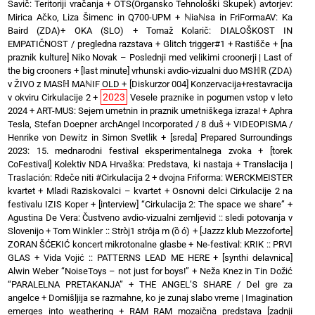
Savič: Teritoriji vračanja
+
OTS(Organsko Tehnološki Skupek) avtorjev:
Mirica Ačko, Liza Šimenc in Q700-UPM
+
ℕiaℕsa in FriFormaAV: Ka
Baird (ZDA)+ OKA (SLO)
+
Tomaž Kolarič: DIALOŠKOST IN
EMPATIČNOST / pregledna razstava
+
Glitch trigger#1
+
Rastišče
+
[na
praznik kulture] Niko Novak – Poslednji med velikimi croonerji | Last of
the big crooners
+
[last minute] vrhunski avdio-vizualni duo MSℍℝ (ZDA)
v ŽIVO z MASℍ MAℕIF OLD
+
[Diskurzor 004] Konzervacija+restavracija
2023
v okviru Cirkulacije 2
+
Vesele praznike in pogumen vstop v leto
2024
+
ART-MUS: Sejem umetnin in praznik umetniškega izraza!
+
Aphra
Tesla, Stefan Doepner archAngel Incorporated / 8 duš
+
VIDEOPISMA /
Henrike von Dewitz in Simon Svetlik
+
[sreda] Prepared Surroundings
2023: 15. mednarodni festival eksperimentalnega zvoka
+
[torek
CoFestival] Kolektiv NDA Hrvaška: Predstava, ki nastaja
+
Translacija |
Traslación: Rdeče niti #Cirkulacija 2
+
dvojna Friforma: WERCKMEISTER
kvartet + Mladi Raziskovalci – kvartet
+
Osnovni delci Cirkulacije 2 na
festivalu IZIS Koper
+
[interview] “Cirkulacija 2: The space we share”
+
Agustina De Vera: Čustveno avdio-vizualni zemljevid :: sledi potovanja v
Slovenijo
+
Tom Winkler :: Stròj1 strôja m (ȍ ó)
+
[Jazzz klub Mezzoforte]
ZORAN ŠĆEKIĆ koncert mikrotonalne glasbe
+
Ne-festival: KRIK :: PRVI
GLAS
+
Vida Vojić :: PATTERNS LEAD ME HERE
+
[synthi delavnica]
Alwin Weber “NoiseToys – not just for boys!”
+
Neža Knez in Tin Dožić
“PARALELNA PRETAKANJA”
+
THE ANGEL’S SHARE / Del gre za
angelce
+
Domišljija se razmahne, ko je zunaj slabo vreme | Imagination
emerges into weathering
+
RAM RAM mozaična predstava [zadnji