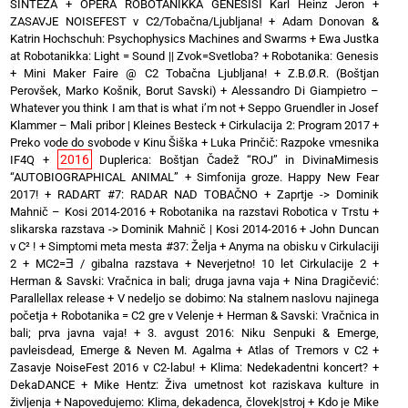
SINTEZA
+
OPERA ROBOTANIKKA GENESISI Karl Heinz Jeron
+
ZASAVJE NOISEFEST v C2/Tobačna/Ljubljana!
+
Adam Donovan &
Katrin Hochschuh: Psychophysics Machines and Swarms
+
Ewa Justka
at Robotanikka: Light = Sound || Zvok=Svetloba?
+
Robotanika: Genesis
+
Mini Maker Faire @ C2 Tobačna Ljubljana!
+
Z.B.Ø.R. (Boštjan
Perovšek, Marko Košnik, Borut Savski)
+
Alessandro Di Giampietro –
Whatever you think I am that is what i’m not
+
Seppo Gruendler in Josef
Klammer – Mali pribor | Kleines Besteck
+
Cirkulacija 2: Program 2017
+
Preko vode do svobode v Kinu Šiška
+
Luka Prinčič: Razpoke vmesnika
2016
IF4Q
+
Duplerica: Boštjan Čadež “ROJ” in DivinaMimesis
“AUTOBIOGRAPHICAL ANIMAL”
+
Simfonija groze. Happy New Fear
2017!
+
RADART #7: RADAR NAD TOBAČNO
+
Zaprtje -> Dominik
Mahnič – Kosi 2014-2016
+
Robotanika na razstavi Robotica v Trstu
+
slikarska razstava -> Dominik Mahnič | Kosi 2014-2016
+
John Duncan
v C² !
+
Simptomi meta mesta #37: Želja
+
Anyma na obisku v Cirkulaciji
2
+
MC2=Ǝ / gibalna razstava
+
Neverjetno! 10 let Cirkulacije 2
+
Herman & Savski: Vračnica in bali; druga javna vaja
+
Nina Dragičević:
Parallellax release
+
V nedeljo se dobimo: Na stalnem naslovu najinega
početja
+
Robotanika = C2 gre v Velenje
+
Herman & Savski: Vračnica in
bali; prva javna vaja!
+
3. avgust 2016: Niku Senpuki & Emerge,
pavleisdead, Emerge & Neven M. Agalma
+
Atlas of Tremors v C2
+
Zasavje NoiseFest 2016 v C2-labu!
+
Klima: Nedekadentni koncert?
+
DekaDANCE
+
Mike Hentz: Živa umetnost kot raziskava kulture in
življenja
+
Napovedujemo: Klima, dekadenca, človek|stroj
+
Kdo je Mike