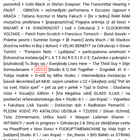
ponovitvi]
+
Colin Black in Stefan Doepner: The Transmittal Hearing
+
FAUST : : OBNOVA = večmedijski performens
+
Excuses
Izgovori
+
KRAČA :: Tatiana Kocmur in Marta Fakuch
+
[3x v tednu] RAM RAM
mozaična predstava
+
[popopraznična] Pogojna aritmija (z ali brez)
+
RADART # 14: SONOR(N)OST | tudi v Cirkulaciji 2
+
CLOCKWORK
VOLTAGE – Patch from Scratch
+
Francisco Tomsich – Borut Savski =
Poletne pesmi | Summer Songs
+
[8. marec] Anita Wach / 30 Stavkov
(Končna rešitev in Boj z duhovi)
+
VELIKI BENEFIT za Cirkulacijo
+
Goran
Tomčić – “Pompom Nets – Ljubljana” = participatorna umetnost
+
[fotozvočna instalacija] P L A T E AU R E S I D U E: Zaslonke v pokrajini
+
[sluhodvod] Tu živijo vsi / Everybody Lives Here – The Third Guy + Stijn
2022
Demeulenaere
+
[Studio 8.1] Get Together — Dogodek št. 4 –
Tobija Hudnik
+
D•still by Miha Godec / intermedijska instalacija
+
[veseli december] art-MUS: sejem umetnin v C2
+
[skejterji only] “Pet let
na svet; hlače spet” = pet za pet v petek
+
Tjaž in Gizmo :: Glasbena
miza + Visual(s) Edition
+
[Via Negativa vabi] GLASS ILLKA / na
predvečer referendumskega dne
+
Studio 8.1 – Jan Kopač – Vignettes
+
Fukuhara Lisk Savski :: Dislociran duh
+
Radharani Pernarčič –
PLESNI VODIČ PO KATALOGU UDOBJA
+
TZUSSS / Silvan Schmid,
Tizia Zimmermann, Urška Savič
+
Maayan Liebman Sharon –
INTIMACY / work in progress
+
Cirkulacija 2 & Stroj za izboljšanje sveta
na PixxelPoint v Novi Gorici
+
FUCKUPTIMEMACHINE by Vida Vojić
+
[vabljeni] Studio 8.1 / Jan Kopač – Sin_thesis
+
BIG BANG vs STRING