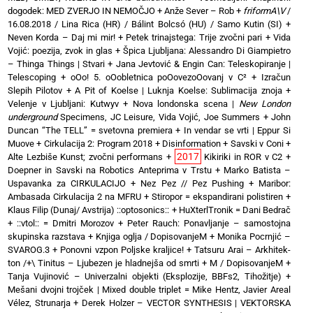
dogodek: MED ZVERJO IN NEMOČJO
+
Anže Sever – Rob
+
friformA\V
/
16.08.2018 / Lina Rica (HR) / Bálint Bolcsó (HU) / Samo Kutin (SI)
+
Neven Korda – Daj mi mir!
+
Petek trinajstega: Trije zvočni pari
+
Vida
Vojić: poezija, zvok in glas
+
Špica Ljubljana: Alessandro Di Giampietro
– Thinga Things | Stvari
+
Jana Jevtović & Engin Can: Teleskopiranje |
Telescoping
+
oOo! 5. oOobletnica poOovezoOovanj v C²
+
Izračun
Slepih Pilotov
+
A Pit of Koelse | Luknja Koelse: Sublimacija znoja
+
Velenje v Ljubljani: Kutwyv
+
Nova londonska scena |
New London
underground
Specimens, JC Leisure, Vida Vojić, Joe Summers
+
John
Duncan “The TELL” = svetovna premiera
+
In vendar se vrti | Eppur Si
Muove
+
Cirkulacija 2: Program 2018
+
Disinformation + Savski v Coni
+
2017
Alte Lezbiše Kunst; zvočni performans
+
Kikiriki in ROR v C2
+
Doepner in Savski na Robotics Anteprima v Trstu
+
Marko Batista –
Uspavanka za CIRKULACIJO
+
Nez Pez // Pez Pushing
+
Maribor:
Ambasada Cirkulacija 2 na MFRU
+
Stiropor = ekspandirani polistiren
+
Klaus Filip (Dunaj/ Avstrija) ::optosonics::
+
HuXterlTronik = Dani Bedrač
+ ::vtol:: = Dmitri Morozov
+
Peter Rauch: Ponavljanje – samostojna
skupinska razstava
+
Knjiga oglja / DopisovanjeM
+
Monika Pocrnjić –
SVAROG.3
+
Ponovni vzpon Poljske kraljice!
+
Tatsuru Arai – Arkhitek-
ton /+\ Tinitus – Ljubezen je hladnejša od smrti
+
M / DopisovanjeM
+
Tanja Vujinović – Univerzalni objekti (Eksplozije, BBFs2, Tihožitje)
+
Mešani dvojni trojček | Mixed double triplet = Mike Hentz, Javier Areal
Vélez, Strunarja
+
Derek Holzer – VECTOR SYNTHESIS | VEKTORSKA