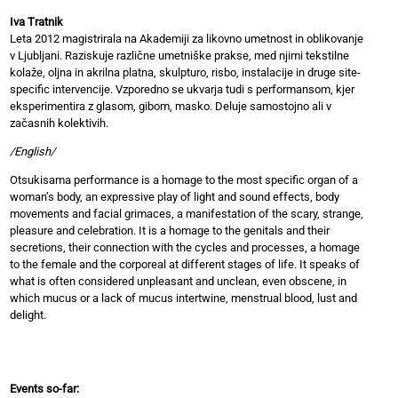
Iva Tratnik
Leta 2012 magistrirala na Akademiji za likovno umetnost in oblikovanje
v Ljubljani. Raziskuje različne umetniške prakse, med njimi tekstilne
kolaže, oljna in akrilna platna, skulpturo, risbo, instalacije in druge site-
specific intervencije. Vzporedno se ukvarja tudi s performansom, kjer
eksperimentira z glasom, gibom, masko. Deluje samostojno ali v
začasnih kolektivih.
/English/
Otsukisama performance is a homage to the most specific organ of a
woman’s body, an expressive play of light and sound effects, body
movements and facial grimaces, a manifestation of the scary, strange,
pleasure and celebration. It is a homage to the genitals and their
secretions, their connection with the cycles and processes, a homage
to the female and the corporeal at different stages of life. It speaks of
what is often considered unpleasant and unclean, even obscene, in
which mucus or a lack of mucus intertwine, menstrual blood, lust and
delight.
Events so-far: