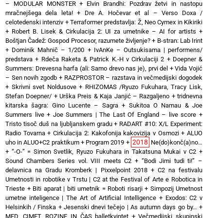
– MODULAR MONSTER
+
Elvin Brandhi: Pozdrav žetvi in nastopu
mračnejšega dela leta!
+
Dre A. Hočevar et al – Verso Doxa /
celotedenski intenziv
+
Terraformer predstavlja: Ž, Neo Cymex in Kikiriki
+
Robert B. Lisek & Cirkulacija 2: UI za umetnike – AI for artists
+
Boštjan Čadež: Gospod Procesor, razumete življenje?
+
B-stran: Lab Irint
+
Dominik Mahnič – 1/200
+
IvAnKe – Outsukisama | performens/
predstava
+
Rdeča Raketa & Patrick K.-H v Cirkulaciji 2
+
Doepner &
Summers: Drevesna harfa (ali: Samo drevo nas je), prvi del
+
Vida Vojić
– Sen novih zgodb
+
RAZPROSTOR – razstava in večmedijski dogodek
+
Skrivni svet Noldusove
+
RHIZOMAS /Ryuzo Fukuhara, Tracy Lisk,
Stefan Doepner/
+
Urška Preis & Kaja Janjić – Razgaljeno
+
tridnevna
kitarska šagra: Gino Lucente – Sagra
+
Sukitoa O Namau & Joe
Summers live
+
Joe Summers | The Last Of England – live score
+
Tristo tisoč duš na ljubljanskem gradu
+
RADART #10: X/L Experiment:
Radio Tovarna
+
Cirkulacija 2: Kakofonija kakovizija v Osmozi
+
ALUO
2018
uho in ALUO+C2 praktikum
+
Program 2019
+
Ne(do)konč(a)no…
+
“-O-” = Simon Svetlik, Ryuzo Fukuhara in Takatsuna Mukai v C2
+
Sound Chambers Series vol. VIII meets C2
+
“Bodi Jimi tudi ti!” –
delavnica na Gradu Kromberk | Pixxelpoint 2018
+
C2 na festivalu
Umetnosti in robotike v Trstu | C2 at the Festival of Arte e Robotica in
Trieste
+
Biti aparat | biti umetnik = Roboti risarji
+
Simpozij Umetnost
umetne inteligence | The Art of Artificial Intelligence
+
Exodos: C2 v
Helsinkih / Finska
+
Jesenski dnevi tečejo | As autumn days go by…
+
MED, CIMET, ROZINE IN ČAS balletkvintet
+
Večmedijski skupinski