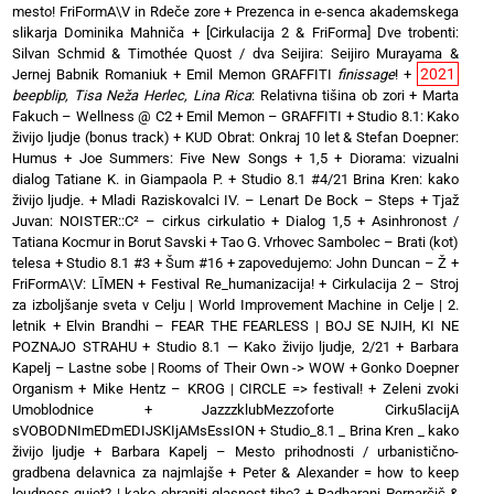
mesto! FriFormA\V in Rdeče zore
+
Prezenca in e-senca akademskega
slikarja Dominika Mahniča
+
[Cirkulacija 2 & FriForma] Dve trobenti:
Silvan Schmid & Timothée Quost / dva Seijira: Seijiro Murayama &
2021
Jernej Babnik Romaniuk
+
Emil Memon GRAFFITI
finissage
!
+
beepblip, Tisa Neža Herlec, Lina Rica
: Relativna tišina ob zori
+
Marta
Fakuch – Wellness @ C2
+
Emil Memon – GRAFFITI
+
Studio 8.1: Kako
živijo ljudje (bonus track)
+
KUD Obrat: Onkraj 10 let & Stefan Doepner:
Humus
+
Joe Summers: Five New Songs
+
1,5 + Diorama: vizualni
dialog Tatiane K. in Giampaola P.
+
Studio 8.1 #4/21 Brina Kren: kako
živijo ljudje.
+
Mladi Raziskovalci IV. – Lenart De Bock – Steps
+
Tjaž
Juvan: NOISTER::C² – cirkus cirkulatio
+
Dialog 1,5 + Asinhronost /
Tatiana Kocmur in Borut Savski
+
Tao G. Vrhovec Sambolec – Brati (kot)
telesa
+
Studio 8.1 #3 + Šum #16
+
zapovedujemo: John Duncan – Ž
+
FriFormA\V: LĪMEN
+
Festival Re_humanizacija!
+
Cirkulacija 2 – Stroj
za izboljšanje sveta v Celju | World Improvement Machine in Celje | 2.
letnik
+
Elvin Brandhi – FEAR THE FEARLESS | BOJ SE NJIH, KI NE
POZNAJO STRAHU
+
Studio 8.1 — Kako živijo ljudje, 2/21
+
Barbara
Kapelj – Lastne sobe | Rooms of Their Own -> WOW
+
Gonko Doepner
Organism
+
Mike Hentz – KROG | CIRCLE => festival!
+
Zeleni zvoki
Umoblodnice
+
JazzzklubMezzoforte Cirku5lacijA
sVOBODNImEDmEDIJSKIjAMsEssION
+
Studio_8.1 _ Brina Kren _ kako
živijo ljudje
+
Barbara Kapelj – Mesto prihodnosti / urbanistično-
gradbena delavnica za najmlajše
+
Peter & Alexander = how to keep
loudness quiet? | kako ohraniti glasnost tiho?
+
Radharani Pernarčič &