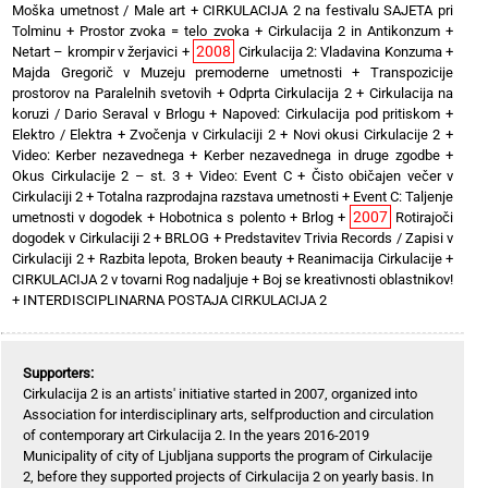
Moška umetnost / Male art
+
CIRKULACIJA 2 na festivalu SAJETA pri
Tolminu
+
Prostor zvoka = telo zvoka
+
Cirkulacija 2 in Antikonzum
+
2008
Netart – krompir v žerjavici
+
Cirkulacija 2: Vladavina Konzuma
+
Majda Gregorič v Muzeju premoderne umetnosti
+
Transpozicije
prostorov na Paralelnih svetovih
+
Odprta Cirkulacija 2
+
Cirkulacija na
koruzi / Dario Seraval v Brlogu
+
Napoved: Cirkulacija pod pritiskom
+
Elektro / Elektra
+
Zvočenja v Cirkulaciji 2
+
Novi okusi Cirkulacije 2
+
Video: Kerber nezavednega
+
Kerber nezavednega in druge zgodbe
+
Okus Cirkulacije 2 – st. 3
+
Video: Event C
+
Čisto običajen večer v
Cirkulaciji 2
+
Totalna razprodajna razstava umetnosti
+
Event C: Taljenje
2007
umetnosti v dogodek
+
Hobotnica s polento
+
Brlog
+
Rotirajoči
dogodek v Cirkulaciji 2
+
BRLOG
+
Predstavitev Trivia Records / Zapisi v
Cirkulaciji 2
+
Razbita lepota, Broken beauty
+
Reanimacija Cirkulacije
+
CIRKULACIJA 2 v tovarni Rog nadaljuje
+
Boj se kreativnosti oblastnikov!
+
INTERDISCIPLINARNA POSTAJA CIRKULACIJA 2
Supporters:
Cirkulacija 2 is an artists' initiative started in 2007, organized into
Association for interdisciplinary arts, selfproduction and circulation
of contemporary art Cirkulacija 2. In the years 2016-2019
Municipality of city of Ljubljana supports the program of Cirkulacije
2, before they supported projects of Cirkulacija 2 on yearly basis. In