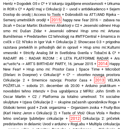
Hentz
+
Dogodek O5 v C²
+
V iskanju izgubljene enostavnosti
+
Urkuma
in ROR v C²
+
April/ maj v Cirkulaciji 2 – uvod v antidekadenco
+
Sejem
Dostop do orodij | Access to Tools
+
Dobrodošli na ATT/AND Rijeka –
2015
Semenj umetniških orodij!
+
happy new fear 2016 – zabava na
žicah
+
Oscar Martin: Ekstremni Atraktorji v C2
+
Jesenski odmevi Hrup
smo mi: Dušan Zidar
+
Jesenski odmevi Hrup smo mi: Arturas
Bumšteinas
+
Predstavitev C2 tehnologij na #MTFCentral
+
šmarnica in
cvičk v C2: N’toko in Igor Vuk
+
Cirkulacija 2: Showcase 0.3 = prigodna
razstava preteklih in prihodnjih del in opravil
+
Hrup smo mi::Kulturni
vmesniki
+
Strictly Analog 3# in Svetlobna Gverila v Tobačni & C²
+
RADART #6 :: RADAR RIZOM :: 4 LETA PLATFORME RADAR
+
Ars
2014
ac²ustic²a -> ART’S BIRTHDAY PARTY, 16. januar 2015
+
Happy
New Fear!
+
Hrup smo mi: Prostor časa | Space Time
+
Microbot
(Stelarc in Doepner) v Cirkulaciji²
+
C² – otvoritev novega prostora
2013
Cirkulacije 2
+
Smernice razvoja: Prostor časa
+
VELIKA
POŽRTIJA – sobota 21. december ob 20.00
+
Arduino praktikum =
novodobni tehno intenziv
+
Dva ugrabljenca z MFRU: John Smith in
Oscar Martin
+
C2 / Platforma za totalno umetnost: Tri socialne
skulpture
+
Izjava Cirkulacije 2 – skupine začasnih uporabnikov Roga
+
Globoki temni gozd
+
Zvok organizma – Organizem zvoka
+
Fruity-Box
(Karl Heinz Jeron v Cirkulaciji 2)
+
Taste of Vtol/ Okus Vtola
+
Redno
2012
letno srečanje ljubiteljev cirkulacije
+
Cirkulacija 2: pričetek
predstavitev in delavnic Uvod v arduino v RogLabu
+
Multipla cirkulacija