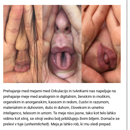
Prehajanje med mejami med Cirkulacijo in IvAnKami nas napeljuje na
prehajanje meje med analognim in digitalnim, ženskim in moškim,
organskim in anorganskim, kaosom in redom, čustvi in razumom,
materialnim in duhovnim, dušo in duhom, človekom in umetno
inteligenco, telesom in umom. Te meje niso jasne, tako kot telo lahko
vidimo kot stroj, se stroji vedno bolj približujejo živim bitjem. Domače se
prelevi v tuje (
unheimlicheit
). Meja je lahko rob, ki mu sledi prepad.