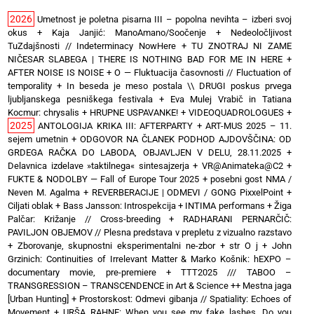
2026
Umetnost je poletna pisarna III – popolna nevihta – izberi svoj
okus
+
Kaja Janjić: ManoAmano/Soočenje
+
Nedeoločljivost
TuZdajšnosti // Indeterminacy NowHere
+
TU ZNOTRAJ NI ZAME
NIČESAR SLABEGA | THERE IS NOTHING BAD FOR ME IN HERE
+
AFTER NOISE IS NOISE
+
O — Fluktuacija časovnosti // Fluctuation of
temporality
+
In beseda je meso postala \\ DRUGI poskus prvega
ljubljanskega pesniškega festivala
+
Eva Mulej Vrabič in Tatiana
Kocmur: chrysalis
+
HRUPNE USPAVANKE!
+
VIDEOQUADROLOGUES
+
2025
ANTOLOGIJA KRIKA III: AFTERPARTY
+
ART-MUS 2025 – 11.
sejem umetnin
+
ODGOVOR NA ČLANEK PODHOD AJDOVŠČINA: OD
GRDEGA RAČKA DO LABODA, OBJAVLJEN V DELU, 28.11.2025
+
Delavnica izdelave »taktilnega« sintesajzerja
+
VR@Animateka@C2
+
FUKTE & NODOLBY — Fall of Europe Tour 2025 + posebni gost NMA /
Neven M. Agalma
+
REVERBERACIJE | ODMEVI / GONG PixxelPoint
+
Ciljati oblak
+
Bass Jansson: Introspekcija
+
INTIMA performans
+
Žiga
Palčar: Križanje // Cross-breeding
+
RADHARANI PERNARČIČ:
PAVILJON OBJEMOV // Plesna predstava v prepletu z vizualno razstavo
+
Zborovanje, skupnostni eksperimentalni ne-zbor
+
str O j
+
John
Grzinich: Continuities of Irrelevant Matter & Marko Košnik: hEXPO –
documentary movie, pre-premiere
+
TTT2025 /// TABOO –
TRANSGRESSION – TRANSCENDENCE in Art & Science ++ Mestna jaga
[Urban Hunting]
+
Prostorskost: Odmevi gibanja // Spatiality: Echoes of
Movement
+
URŠA RAHNE: When you see my fake lashes, Do you