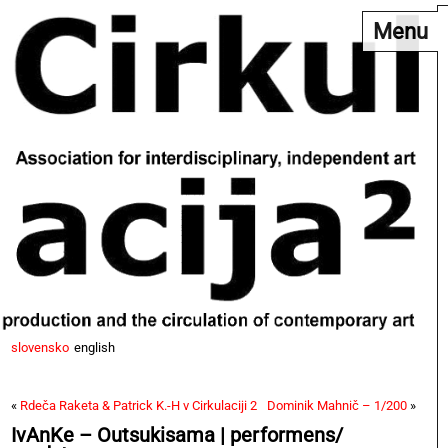
Menu
slovensko
english
«
Rdeča Raketa & Patrick K.-H v Cirkulaciji 2
Dominik Mahnič – 1/200
»
IvAnKe – Outsukisama | performens/