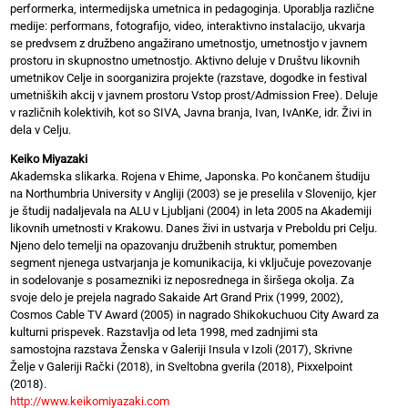
performerka, intermedijska umetnica in pedagoginja. Uporablja različne
medije: performans, fotografijo, video, interaktivno instalacijo, ukvarja
se predvsem z družbeno angažirano umetnostjo, umetnostjo v javnem
prostoru in skupnostno umetnostjo. Aktivno deluje v Društvu likovnih
umetnikov Celje in soorganizira projekte (razstave, dogodke in festival
umetniških akcij v javnem prostoru Vstop prost/Admission Free). Deluje
v različnih kolektivih, kot so SIVA, Javna branja, Ivan, IvAnKe, idr. Živi in
dela v Celju.
Keiko Miyazaki
Akademska slikarka. Rojena v Ehime, Japonska. Po končanem študiju
na Northumbria University v Angliji (2003) se je preselila v Slovenijo, kjer
je študij nadaljevala na ALU v Ljubljani (2004) in leta 2005 na Akademiji
likovnih umetnosti v Krakowu. Danes živi in ustvarja v Preboldu pri Celju.
Njeno delo temelji na opazovanju družbenih struktur, pomemben
segment njenega ustvarjanja je komunikacija, ki vključuje povezovanje
in sodelovanje s posamezniki iz neposrednega in širšega okolja. Za
svoje delo je prejela nagrado Sakaide Art Grand Prix (1999, 2002),
Cosmos Cable TV Award (2005) in nagrado Shikokuchuou City Award za
kulturni prispevek. Razstavlja od leta 1998, med zadnjimi sta
samostojna razstava Ženska v Galeriji Insula v Izoli (2017), Skrivne
Želje v Galeriji Rački (2018), in Sveltobna gverila (2018), Pixxelpoint
(2018).
http://www.keikomiyazaki.com