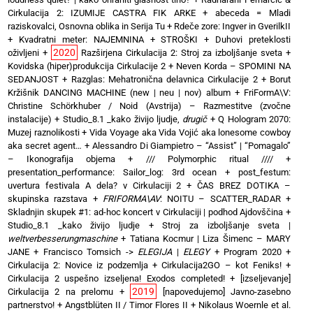
Cirkulacija 2: IZUMIJE CASTRA FIK ARKE
+
abeceda = Mladi
raziskovalci, Osnovna oblika in Serija Tu
+
Rdeče zore: Ingver in GverilkII
+
Kvadratni meter: NAJEMNINA + STROŠKI
+
Duhovi preteklosti
2020
oživljeni
+
Razširjena Cirkulacija 2: Stroj za izboljšanje sveta
+
Kovidska (hiper)produkcija Cirkulacije 2
+
Neven Korda – SPOMINI NA
SEDANJOST
+
Razglas: Mehatronična delavnica Cirkulacije 2
+
Borut
Kržišnik DANCING MACHINE (new | neu | nov) album
+
FriFormA\V:
Christine Schörkhuber / Noid (Avstrija) – Razmestitve (zvočne
instalacije)
+
Studio_8.1 _kako živijo ljudje,
drugič
+
Q Hologram 2070:
Muzej raznolikosti
+
Vida Voyage aka Vida Vojić aka lonesome cowboy
aka secret agent…
+
Alessandro Di Giampietro – “Assist” | “Pomagalo”
– Ikonografija objema
+
/// Polymorphic ritual ////
+
presentation_performance: Sailor_log: 3rd ocean
+
post_festum:
uvertura festivala A dela? v Cirkulaciji 2
+
ČAS BREZ DOTIKA –
skupinska razstava
+
FRIFORMA\AV
: NOITU – SCATTER_RADAR
+
Skladnjin skupek #1: ad-hoc koncert v Cirkulaciji | podhod Ajdovščina
+
Studio_8.1 _kako živijo ljudje
+
Stroj za izboljšanje sveta |
weltverbesserungmaschine
+
Tatiana Kocmur | Liza Šimenc – MARY
JANE
+
Francisco Tomsich ->
ELEGIJA
|
ELEGY
+
Program 2020
+
Cirkulacija 2: Novice iz podzemlja
+
Cirkulacija2GO – kot Feniks!
+
Cirkulacija 2 uspešno izseljena! Exodos completed!
+
[izseljevanje]
2019
Cirkulacija 2 na prelomu
+
[napovedujemo] Javno-zasebno
partnerstvo!
+
Angstblüten II / Timor Flores II
+
Nikolaus Woernle et al.