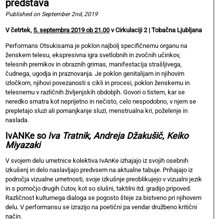
predstava
Published on September 2nd, 2019
V četrtek,
5. septembra 2019 ob 21.00
v Cirkulaciji 2 | Tobačna Ljubljana
Performans Otsukisama je poklon najbolj specifičnemu organu na
ženskem telesu, ekspresivna igra svetlobnih in zvočnih učinkov,
telesnih premikov in obraznih grimas, manifestacija strašljivega,
čudnega, ugodja in praznovanja. Je poklon genitalijam in njihovim
izločkom, njihovi povezanosti s cikli in procesi, poklon ženskemu in
telesnemu v različnih življenjskih obdobjih. Govori o tistem, kar se
neredko smatra kot neprijetno in nečisto, celo nespodobno, v njem se
prepletajo sluzi ali pomanjkanje sluzi, menstrualna kri, poželenje in
naslada.
IvANKe
so
Iva Tratnik, Andreja Džakušič, Keiko
Miyazaki
V svojem delu umetnice kolektiva IvAnKe izhajajo iz svojih osebnih
izkušenj in delo naslavljajo predvsem na aktualne tabuje. Prihajajo iz
področja vizualne umetnosti, svoje izkušnje preoblikujejo v vizualni jezik
in s pomočjo drugih čutov, kot so slušni, taktilni itd. gradijo pripoved.
Različnost kulturnega dialoga se pogosto šteje za bistveno pri njihovem
delu. V performansu se izrazijo na poetični pa vendar družbeno kritični
način.