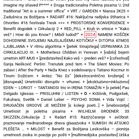
imagine my shaved P****
+
Druga tradicionalna Poletna pisarna \\ 2nd
traditional “Art is a summer office”
+
VRT / GARDEN
+
Niansa 2K25
+
Zadušnica za Boštjana
+
RADART #16: Naključna radijska štiharica
+
Otvoritev #16 festivala Tresk <<<
+
PROSTORSKE KONVERGENCE
+
Benefit dogodek v Cirkulaciji 2
+
RED_PILL
+
Kruh in vrtnice
+
“Kako
2024
veš? | How do you Know? | Miből tudod?”
+
NAMENI KOŠČEK
DOHODNINE SVOJEMU NAJSLAJŠEMU KOTIČKU!
+
DITOPIA ATMOS
LJUBLJANA
+
V ritmu algoritma
+
[petek trinajstega] USPAVANKA ZA
CIRKULACIJO III. + Motherless Children in Yerevan
+
[vabilo] Sejem
umetnin ART-MUS
+
[predstavitev] Kako veš – preden veš?
+
[cofestival]
Sanja Nešković Peršin: Trenutek pred tem
+
The Silent Movies: Po
zabavi | After the Party
+
Neža Knez v sodelovanju s Tatiano Kocmur in
Tinom Dožićem
+
Antez: “No Es” [dekstrocentrično kroženje]
+
[disrupeak] Umetniški disruptiv = vrhunec
+
[ekskluzivno=inkluzivno]
EDEN – LORIOT – TANTANOSI trio in IRENA TOMAŽIN
+
[v petek] Pau
Delgado Iglesias – PRISLUHNI / LISTEN
+
O
= Kržišnik, Podgoršek,
Fukuhara, Svetlik
+
Daniel Leber – PSYCHO SOMA
+
Vida Vojić ::
DRUGAČEN GROOVE JE MOŽEN! [s kolegi poeti…]
+
[vnebovzetje]
Umetnost je poletna pisarna
+
WILHELM GROENER: 33
SKIZZEN_Cirkulacije 2
+
Radart #15: Raz(n)čaranje
+
avObrat:
praznovanje mednarodnega dneva glaaazvoka
+
SUMISH IN ATSUKO
PLEŠETA …
+
MILOST
+
Benefit za Boštjana Leskovška – pionirja
umetnosti zvoka in poezije po pošti
+
[multimedijska postavitev] Urška