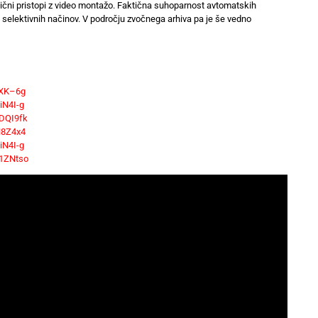
sični pristopi z video montažo. Faktična suhoparnost avtomatskih
h selektivnih načinov. V področju zvočnega arhiva pa je še vedno
QXK–6g
iN4I-g
DQI9fk
H8Z4x4
iN4I-g
1ZNtso