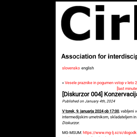
slovensko
english
«
Vesele praznike in pogumen vstop v leto 
[last minu
[Diskurzor 004] Konzervacija
Published on January 4th, 2024
V torek, 9. januarja 2024 ob 17:00
, vabljeni
v
intermedijskim umetnikom, skladateljem in
Diskurzor
.
MG-MSUM:
https://www.mg-lj.si/si/dogodk