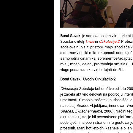
Borut Savski
je samozaposlen v kulturi kot i
Soustanovitelj
Trivie
in
Cirkulacije 2
. Pretež
sodelovalni. Vsi ti pristopi imajo izhodišča 
sistemov v obliki mikroskupnosti sodelujoči
samorodna dinamika, spremembe/adaptacij
misli, mnenj, dejanj, proizvodnja smisla (
vloge posameznika v (dostojni) družbi.
Borut Savski: Uvod v Cirkulacijo 2
Cirkulacija 2
obstaja kot društvo od leta 200
je začela aktivno delovati na področju interd
umetnosti. Simbolni začetek in izhodišče je
na relaciji Gradec–Ljubljana, imenovan
Vme
Spaces, Zwischenraume;
2006). Načini tega
cirkulacijski, saj je bil prvenstveno platfor
sodelujočih na obeh straneh in z gostovanj
prostorih. Manj kot leto dni kasneje je bila 