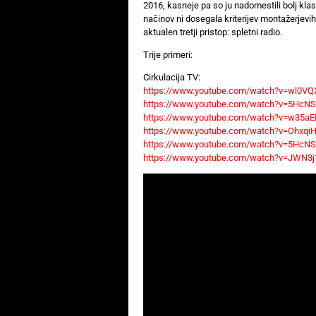
2016, kasneje pa so ju nadomestili bolj kla
načinov ni dosegala kriterijev montažerjevi
aktualen tretji pristop: spletni radio.
Trije primeri:
Cirkulacija TV:
https://www.youtube.com/watch?v=wl0V
https://www.youtube.com/watch?v=5HcNS
https://www.youtube.com/watch?v=w35aE
https://www.youtube.com/watch?v=Ohxqi
https://www.youtube.com/watch?v=5HcNS
https://www.youtube.com/watch?v=JWN3j