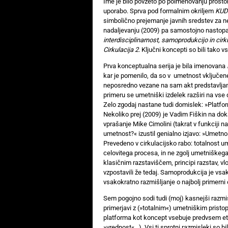
Ime je bilo povzeto po poimenovanju prostor
uporabo. Sprva pod formalnim okriljem
KUD-
simbolično prejemanje javnih sredstev za ne
nadaljevanju (2009) pa samostojno nastop
interdisciplinarnost, samoprodukcijo in cir
Cirkulacija 2
. Ključni koncepti so bili tako 
Prva konceptualna serija je bila imenovana
kar je pomenilo, da so v umetnost vključene
neposredno vezane na sam akt predstavljan
primeru se umetniški izdelek razširi na vse 
Zelo zgodaj nastane tudi domislek: »Platfo
Nekoliko prej (2009) je Vadim Fiškin na dok
vprašanje Mike Cimolini (takrat v funkciji n
umetnost?« izustil genialno izjavo: »Umetnos
Prevedeno v cirkulacijsko rabo: totalnost u
celovitega procesa, in ne zgolj umetniškega 
klasičnim razstaviščem, principi razstav, vl
vzpostavili že tedaj. Samoprodukcija je vs
vsakokratno razmišljanje o najbolj primerni 
Sem pogojno sodi tudi (moj) kasnejši razmis
primerjavi z (»totalnim«) umetniškim prist
platforma kot koncept vsebuje predvsem etič
»vrednost«…). Vsi ti sprotni razmisleki so bi