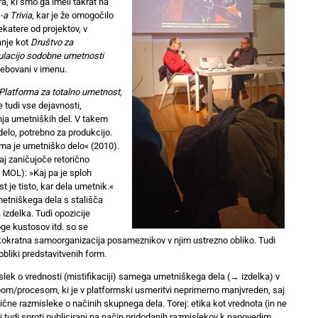
a, ki smo ga imeli takrat na
a Trivia
, kar je že omogočilo
katere od projektov, v
anje kot
Društvo za
kulacijo sodobne umetnosti
vsebovani v imenu.
Platforma za totalno umetnost
,
 tudi vse dejavnosti,
ja umetniških del. V takem
delo, potrebno za produkcijo.
rma je umetniško delo« (2010).
aj zaničujoče retorično
a MOL): »Kaj pa je sploh
t je tisto, kar dela umetnik.«
metniškega dela s stališča
izdelka. Tudi opozicije
oge kustosov itd. so se
akokratna samoorganizacija posameznikov v njim ustrezno obliko. Tudi
obliki predstavitvenih form.
lek o vrednosti (mistifikaciji) samega umetniškega dela (→ izdelka) v
opom/procesom, ki je v platformski usmeritvi neprimerno manjvreden, saj
ne razmisleke o načinih skupnega dela. Torej: etika kot vrednota (in ne
li tudi sproti publicirani na način pridodanih razmislekov k napovedim