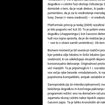
dogodkov v celotni fazi obstoja Cirkulacije 
domislek o tem, da je vsak drekec, ki pade o
pomembno, da je za to vrednotenje merodaje
torej. Denar (= mera vrednosti) – ni vredno
Platformski princip je tedaj (2009) rezultiral v
je bilo pogosto več kot 20. To je potem vnes
dogodku (»happeningu«) kot časovno determi
tudi vsa nujna opravila, da je do realizacije 
– vse to s strani samih umetnikov). Ob tem
Bistveni moment je bil vseskozi matični prost
kjer poteka ožje lokalno in širše lokalno (ja
osebnosti, ki se udeležujejo skupnih dejavno
konsenzualno delovanje. Originalnost pristopa
več manjših. To je pripomoglo k t. i. social
vse večje rabe besede »modularnost«, ki naj
popolnoma kompatibilni, ampak variabilni i
Samoprodukcija (in interdisciplinarnost) vs
beleženja dogodkov in končnega pakiranja v 
programski rešitvi: eno na domačem računaln
zajameta skoraj celotni nabor tipskih zapisov
časovni zapis. Ta je lahko kronološki ali nak