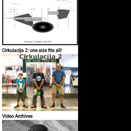
Cirkulacija 2: one size fits all!
Video Archives