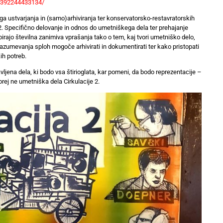
4392244433134/
ga ustvarjanja in (samo)arhiviranja ter konservatorsko-restavratorskih
 2. Specifično delovanje in odnos do umetniškega dela ter prehajanje
odpirajo številna zanimiva vprašanja tako o tem, kaj tvori umetniško delo,
 razumevanja sploh mogoče arhivirati in dokumentirati ter kako pristopati
h potreb.
ljena dela, ki bodo vsa štirioglata, kar pomeni, da bodo reprezentacije –
 Torej ne umetniška dela Cirkulacije 2.