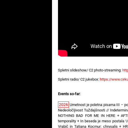
Spletni slideshow/ C2 photo-streaming:
htt
Spletni radio/ C2 jukebox:
https://www.cirk
Events so-far:
2026
Umetnost je poletna pisarna III – po
Nedeoločljivost TuZdajšnosti // Indeterm
NOTHING BAD FOR ME IN HERE
+
AFT
temporality
+
In beseda je meso postala \
Vrabič in Tatiana Kocmur: chrysalis
+
HR