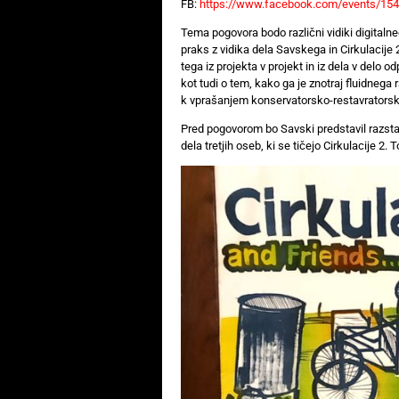
FB:
https://www.facebook.com/events/15
Tema pogovora bodo različni vidiki digitalne
praks z vidika dela Savskega in Cirkulacije
tega iz projekta v projekt in iz dela v delo 
kot tudi o tem, kako ga je znotraj fluidnega
k vprašanjem konservatorsko-restavratorski
Pred pogovorom bo Savski predstavil razstav
dela tretjih oseb, ki se tičejo Cirkulacije 2.