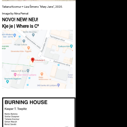
Tatiana Kocmur + Liza Šimenc "Mary Jane", 2020.
Image by Nina Pernat
NOVO! NEW! NEU!
Kje je | Where is C²