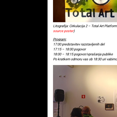
Litografija: Cirkulacija 2 – Total Art Platfo
source poster
)
Program:
17:00 predstavitev razstavljenih del
17:15 – 18:00 pogovor
18:00 – 18:15 pogovor/vprašanja publike
Po kratkem odmoru vas ob 18:30 uri vabimo,