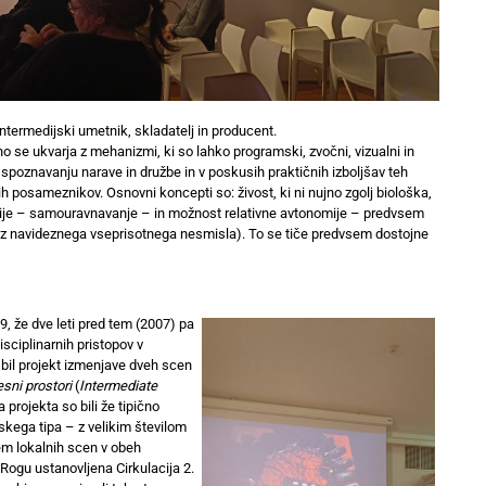
ntermedijski umetnik, skladatelj in producent.
no se ukvarja z mehanizmi, ki so lahko programski, zvočni, vizualni in
v spoznavanju narave in družbe in v poskusih praktičnih izboljšav teh
h posameznikov. Osnovni koncepti so: živost, ki ni nujno zgolj biološka,
e – samouravnavanje – in možnost relativne avtonomije – predvsem
→ iz navideznega vseprisotnega nesmisla). To se tiče predvsem dostojne
9, že dve leti pred tem (2007) pa
isciplinarnih pristopov v
 bil projekt izmenjave dveh scen
sni prostori
(
Intermediate
 projekta so bili že tipično
mskega tipa – z velikim številom
em lokalnih scen v obeh
v Rogu ustanovljena Cirkulacija 2.