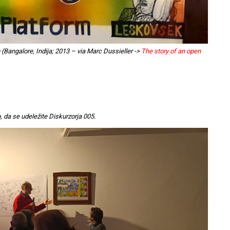
rm (Bangalore, Indija; 2013 – via Marc Dussieller ->
The story of an open
 da se udeležite Diskurzorja 005.