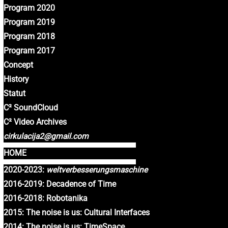
Program 2020
Program 2019
Program 2018
Program 2017
Concept
History
Statut
C² SoundCloud
C² Video Archives
cirkulacija2@gmail.com
HOME
2020-2023:
weltverbesserungsmaschine
2016-2019: Decadence of Time
2016-2018: Robotanika
2015: The noise is us: Cultural Interfaces
2014: The noise is us: TimeSpace