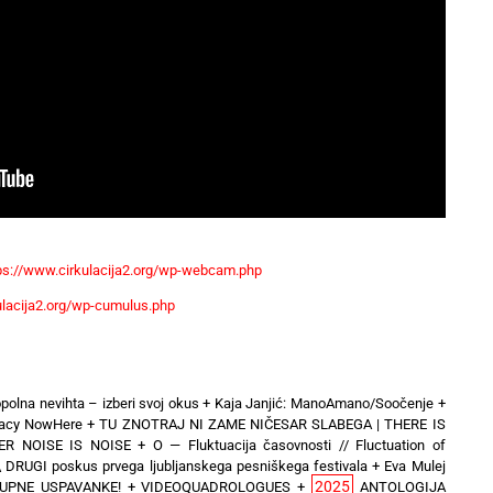
ps://www.cirkulacija2.org/wp-webcam.php
ulacija2.org/wp-cumulus.php
polna nevihta – izberi svoj okus
+
Kaja Janjić: ManoAmano/Soočenje
+
inacy NowHere
+
TU ZNOTRAJ NI ZAME NIČESAR SLABEGA | THERE IS
ER NOISE IS NOISE
+
O — Fluktuacija časovnosti // Fluctuation of
\ DRUGI poskus prvega ljubljanskega pesniškega festivala
+
Eva Mulej
2025
UPNE USPAVANKE!
+
VIDEOQUADROLOGUES
+
ANTOLOGIJA