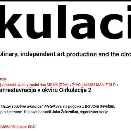
2024
te] vrhunski avdio-vizualni duo MSℍℝ (ZDA) v ŽIVO z MASℍ MAℕIF OLD
»
+restavracija v okviru Cirkulacije 2
 Muzej sodobne umetnosti Metelkova
, na pogovor z
Borutom Savskim
,
 producentom. Pogovor bo vodil
Jaka Železnikar
, organizator serije
i/3863/diskurzor-004/