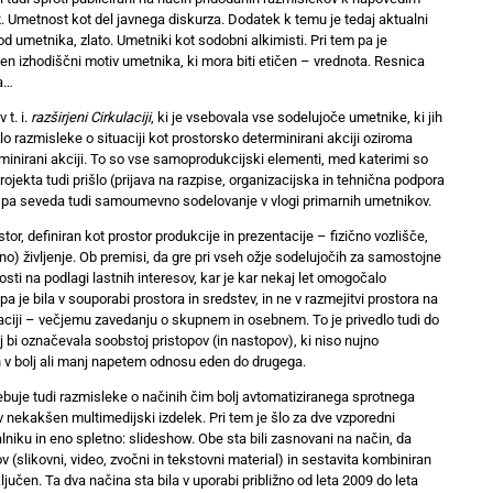
2. Umetnost kot del javnega diskurza. Dodatek k temu je tedaj aktualni
d umetnika, zlato. Umetniki kot sodobni alkimisti. Pri tem pa je
n izhodiščni motiv umetnika, ki mora biti etičen – vrednota. Resnica
ta…
 t. i.
razširjeni Cirkulaciji
, ki je vsebovala vse sodelujoče umetnike, ki jih
lo razmisleke o situaciji kot prostorsko determinirani akciji oziroma
nirani akciji. To so vse samoprodukcijski elementi, med katerimi so
projekta tudi prišlo (prijava na razpise, organizacijska in tehnična podpora
 pa seveda tudi samoumevno sodelovanje v vlogi primarnih umetnikov.
or, definiran kot prostor produkcije in prezentacije – fizično vozlišče,
vno) življenje. Ob premisi, da gre pri vseh ožje sodelujočih za samostojne
sti na podlagi lastnih interesov, kar je kar nekaj let omogočalo
 je bila v souporabi prostora in sredstev, in ne v razmejitvi prostora na
izaciji – večjemu zavedanju o skupnem in osebnem. To je privedlo tudi do
 bi označevala soobstoj pristopov (in nastopov), ki niso nujno
n v bolj ali manj napetem odnosu eden do drugega.
ebuje tudi razmisleke o načinih čim bolj avtomatiziranega sprotnega
nekakšen multimedijski izdelek. Pri tem je šlo za dve vzporedni
iku in eno spletno: slideshow. Obe sta bili zasnovani na način, da
 (slikovni, video, zvočni in tekstovni material) in sestavita kombiniran
ljučen. Ta dva načina sta bila v uporabi približno od leta 2009 do leta