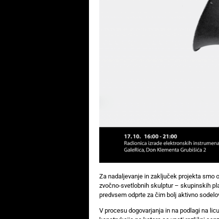
Za nadaljevanje in zaključek projekta smo o
zvočno-svetlobnih skulptur – skupinskih pl
predvsem odprte za čim bolj aktivno sodelo
V procesu dogovarjanja in na podlagi na l