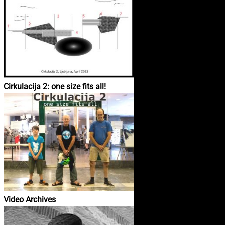
Cirkulacija 2: one size fits all!
Video Archives