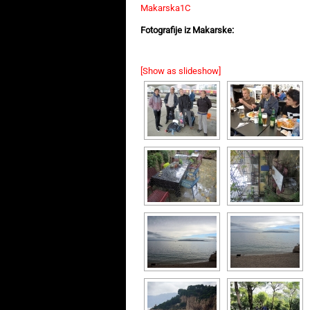
Makarska1C
Fotografije iz Makarske:
[Show as slideshow]