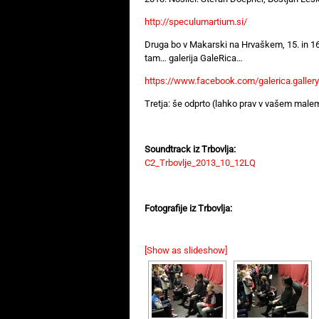
http://speculumartium.si/
Druga bo v Makarski na Hrvaškem, 15. in 16.
tam… galerija GaleRica…
https://www.facebook.com/galerica.gallery
Tretja: še odprto (lahko prav v vašem male
Soundtrack iz Trbovlja:
C2_Trbovlje_2013_10_12LQ
Fotografije iz Trbovlja:
[Show as slideshow]