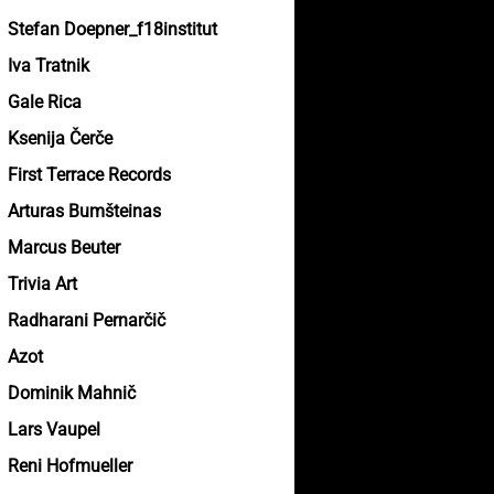
Stefan Doepner_f18institut
Iva Tratnik
Gale Rica
Ksenija Čerče
First Terrace Records
Arturas Bumšteinas
Marcus Beuter
Trivia Art
Radharani Pernarčič
Azot
Dominik Mahnič
Lars Vaupel
Reni Hofmueller