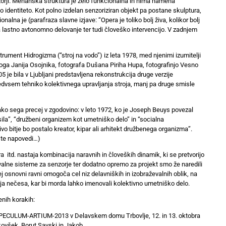
nzorji. Mehanska struktura je zelo funkcionalna in nima namena
identiteto. Kot polno izdelan senzoriziran objekt pa postane skulptura,
ionalna je (parafraza slavne izjave: “Opera je toliko bolj živa, kolikor bolj
a lastno avtonomno delovanje ter tudi človeško intervencijo. V zadnjem
trument Hidrogizma (“stroj na vodo”) iz leta 1978, med njenimi izumitelji
loga Janija Osojnika, fotografa Dušana Piriha Hupa, fotografinjo Vesno
 je bila v Ljubljani predstavljena rekonstrukcija druge verzije
redvsem tehniko kolektivnega upravljanja stroja, manj pa druge smisle
ko sega precej v zgodovino: v leto 1972, ko je Joseph Beuys povezal
ila”, “družbeni organizem kot umetniško delo” in “socialna
vo bitje bo postalo kreator, kipar ali arhitekt družbenega organizma”.
 te napovedi…)
itd. nastaja kombinacija naravnih in človeških dinamik, ki se pretvorijo
evalne sisteme za senzorje ter dodatno opremo za projekt smo že naredili
j osnovni ravni omogoča cel niz delavniških in izobraževalnih oblik, na
ja nečesa, kar bi morda lahko imenovali kolektivno umetniško delo.
enih korakih:
lu SPECULUM-ARTIUM-2013 v Delavskem domu Trbovlje, 12. in 13. oktobra
kovšek, Borut Savski in Jakob.