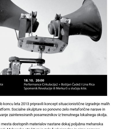
b koncu leta 2013 pripravili koncept situacionistične izgradnje malih
atform. Socialne skulpture so ponovno zelo metaforične narave in
vanje zainteresiranih posameznikov iz trenutnega lokalnega okolja.
icu mesta dostopnih materialov nastane dokaj poljubna mehanska