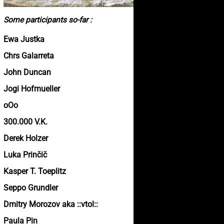
Some participants so-far :
Ewa Justka
Chrs Galarreta
John Duncan
Jogi Hofmueller
oOo
300.000 V.K.
Derek Holzer
Luka Prinčič
Kasper T. Toeplitz
Seppo Grundler
Dmitry Morozov aka ::vtol::
Paula Pin