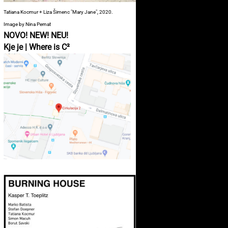
Tatiana Kocmur + Liza Šimenc "Mary Jane", 2020.
Image by Nina Pernat
NOVO! NEW! NEU!
Kje je | Where is C²