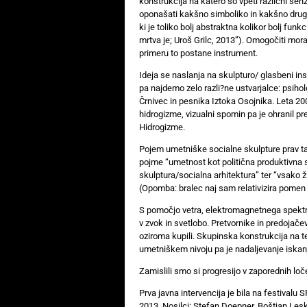
konstrukcija na katero so vpeti različni se
oponašati kakšno simboliko in kakšno drugo 
ki je toliko bolj abstraktna kolikor bolj funkc
mrtva je; Uroš Grilc, 2013”). Omogočiti mor
primeru to postane instrument.
Ideja se naslanja na skulpturo/ glasbeni ins
pa najdemo zelo razli?ne ustvarjalce: psiho
Črnivec in pesnika Iztoka Osojnika. Leta 2005
hidrogizme, vizualni spomin pa je ohranil p
Hidrogizme.
Pojem umetniške socialne skulpture prav ta
pojme “umetnost kot politična produktivna s
skulptura/socialna arhitektura” ter “vsako ži
(Opomba: bralec naj sam relativizira pomen
S pomočjo vetra, elektromagnetnega spektra 
v zvok in svetlobo. Pretvornike in predojač
oziroma kupili. Skupinska konstrukcija na te
umetniškem nivoju pa je nadaljevanje iskan
Zamislili smo si progresijo v zaporednih loč
Prva javna intervencija je bila na festiva
2013. Nosilci: Stefan Doepner, Boštjan Les