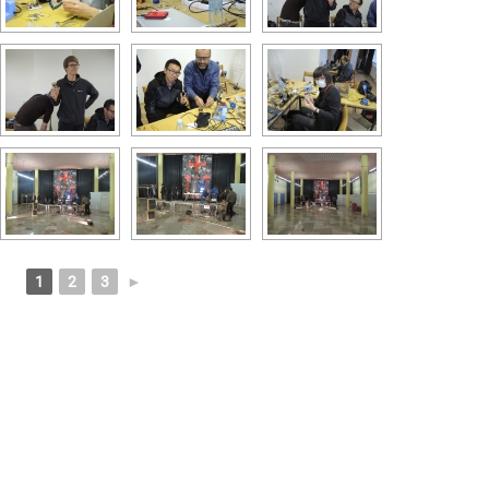
1
2
3
►