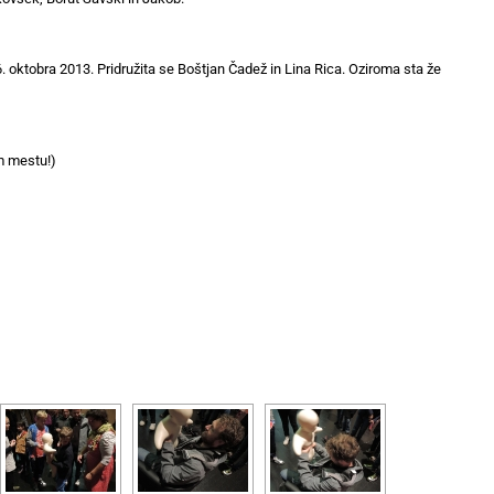
 oktobra 2013. Pridružita se Boštjan Čadež in Lina Rica. Oziroma sta že
m mestu!)