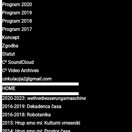
Program 2020
Program 2019
Program 2018
Program 2017
Koncept
Zgodba
Statut
C² SoundCloud
C² Video Archives
cirkulacija2@gmail.com
HOME
2020-2023:
weltverbesserungsmaschine
2016-2019: Dekadenca časa
2016-2018: Robotanika
2015: Hrup smo mi: Kulturni vmesniki
2014: Hrup smo mi: Prostor časa