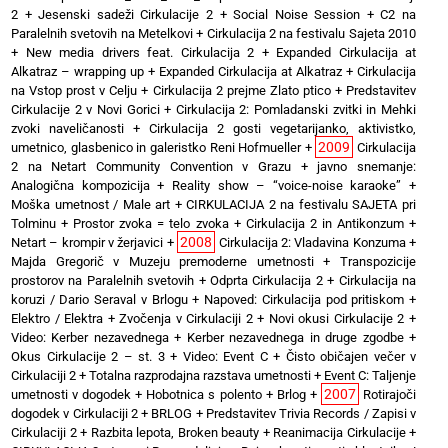
2
+
Jesenski sadeži Cirkulacije 2
+
Social Noise Session
+
C2 na
Paralelnih svetovih na Metelkovi
+
Cirkulacija 2 na festivalu Sajeta 2010
+
New media drivers feat. Cirkulacija 2
+
Expanded Cirkulacija at
Alkatraz – wrapping up
+
Expanded Cirkulacija at Alkatraz
+
Cirkulacija
na Vstop prost v Celju
+
Cirkulacija 2 prejme Zlato ptico
+
Predstavitev
Cirkulacije 2 v Novi Gorici
+
Cirkulacija 2: Pomladanski zvitki in Mehki
zvoki naveličanosti
+
Cirkulacija 2 gosti vegetarijanko, aktivistko,
2009
umetnico, glasbenico in galeristko Reni Hofmueller
+
Cirkulacija
2 na Netart Community Convention v Grazu
+
javno snemanje:
Analogična kompozicija
+
Reality show – “voice-noise karaoke”
+
Moška umetnost / Male art
+
CIRKULACIJA 2 na festivalu SAJETA pri
Tolminu
+
Prostor zvoka = telo zvoka
+
Cirkulacija 2 in Antikonzum
+
2008
Netart – krompir v žerjavici
+
Cirkulacija 2: Vladavina Konzuma
+
Majda Gregorič v Muzeju premoderne umetnosti
+
Transpozicije
prostorov na Paralelnih svetovih
+
Odprta Cirkulacija 2
+
Cirkulacija na
koruzi / Dario Seraval v Brlogu
+
Napoved: Cirkulacija pod pritiskom
+
Elektro / Elektra
+
Zvočenja v Cirkulaciji 2
+
Novi okusi Cirkulacije 2
+
Video: Kerber nezavednega
+
Kerber nezavednega in druge zgodbe
+
Okus Cirkulacije 2 – st. 3
+
Video: Event C
+
Čisto običajen večer v
Cirkulaciji 2
+
Totalna razprodajna razstava umetnosti
+
Event C: Taljenje
2007
umetnosti v dogodek
+
Hobotnica s polento
+
Brlog
+
Rotirajoči
dogodek v Cirkulaciji 2
+
BRLOG
+
Predstavitev Trivia Records / Zapisi v
Cirkulaciji 2
+
Razbita lepota, Broken beauty
+
Reanimacija Cirkulacije
+