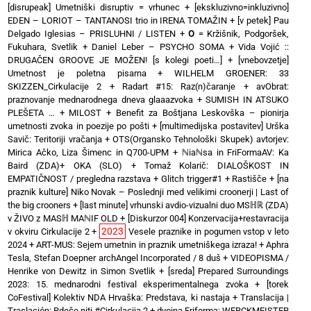
[disrupeak] Umetniški disruptiv = vrhunec
+
[ekskluzivno=inkluzivno]
EDEN – LORIOT – TANTANOSI trio in IRENA TOMAŽIN
+
[v petek] Pau
Delgado Iglesias – PRISLUHNI / LISTEN
+
O
= Kržišnik, Podgoršek,
Fukuhara, Svetlik
+
Daniel Leber – PSYCHO SOMA
+
Vida Vojić ::
DRUGAČEN GROOVE JE MOŽEN! [s kolegi poeti…]
+
[vnebovzetje]
Umetnost je poletna pisarna
+
WILHELM GROENER: 33
SKIZZEN_Cirkulacije 2
+
Radart #15: Raz(n)čaranje
+
avObrat:
praznovanje mednarodnega dneva glaaazvoka
+
SUMISH IN ATSUKO
PLEŠETA …
+
MILOST
+
Benefit za Boštjana Leskovška – pionirja
umetnosti zvoka in poezije po pošti
+
[multimedijska postavitev] Urška
Savič: Teritoriji vračanja
+
OTS(Organsko Tehnološki Skupek) avtorjev:
Mirica Ačko, Liza Šimenc in Q700-UPM
+
ℕiaℕsa in FriFormaAV: Ka
Baird (ZDA)+ OKA (SLO)
+
Tomaž Kolarič: DIALOŠKOST IN
EMPATIČNOST / pregledna razstava
+
Glitch trigger#1
+
Rastišče
+
[na
praznik kulture] Niko Novak – Poslednji med velikimi croonerji | Last of
the big crooners
+
[last minute] vrhunski avdio-vizualni duo MSℍℝ (ZDA)
v ŽIVO z MASℍ MAℕIF OLD
+
[Diskurzor 004] Konzervacija+restavracija
2023
v okviru Cirkulacije 2
+
Vesele praznike in pogumen vstop v leto
2024
+
ART-MUS: Sejem umetnin in praznik umetniškega izraza!
+
Aphra
Tesla, Stefan Doepner archAngel Incorporated / 8 duš
+
VIDEOPISMA /
Henrike von Dewitz in Simon Svetlik
+
[sreda] Prepared Surroundings
2023: 15. mednarodni festival eksperimentalnega zvoka
+
[torek
CoFestival] Kolektiv NDA Hrvaška: Predstava, ki nastaja
+
Translacija |
Traslación: Rdeče niti #Cirkulacija 2
+
dvojna Friforma: WERCKMEISTER