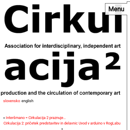
Menu
slovensko
english
«
Interšmano = Cirkulacija 2 praznuje…
Cirkulacija 2: pričetek predstavitev in delavnic Uvod v arduino v RogLabu
»