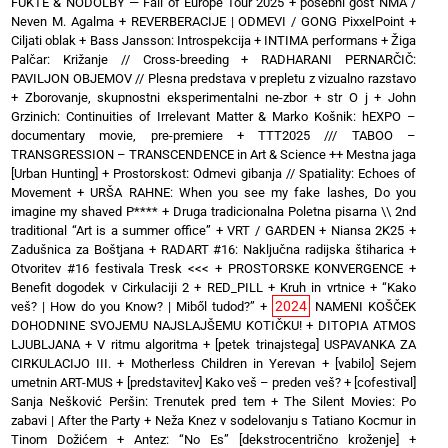
FUKTE & NODOLBY — Fall of Europe Tour 2025 + posebni gost NMA /
Neven M. Agalma
+
REVERBERACIJE | ODMEVI / GONG PixxelPoint
+
Ciljati oblak
+
Bass Jansson: Introspekcija
+
INTIMA performans
+
Žiga
Palčar: Križanje // Cross-breeding
+
RADHARANI PERNARČIČ:
PAVILJON OBJEMOV // Plesna predstava v prepletu z vizualno razstavo
+
Zborovanje, skupnostni eksperimentalni ne-zbor
+
str O j
+
John
Grzinich: Continuities of Irrelevant Matter & Marko Košnik: hEXPO –
documentary movie, pre-premiere
+
TTT2025 /// TABOO –
TRANSGRESSION – TRANSCENDENCE in Art & Science ++ Mestna jaga
[Urban Hunting]
+
Prostorskost: Odmevi gibanja // Spatiality: Echoes of
Movement
+
URŠA RAHNE: When you see my fake lashes, Do you
imagine my shaved P****
+
Druga tradicionalna Poletna pisarna \\ 2nd
traditional “Art is a summer office”
+
VRT / GARDEN
+
Niansa 2K25
+
Zadušnica za Boštjana
+
RADART #16: Naključna radijska štiharica
+
Otvoritev #16 festivala Tresk <<<
+
PROSTORSKE KONVERGENCE
+
Benefit dogodek v Cirkulaciji 2
+
RED_PILL
+
Kruh in vrtnice
+
“Kako
2024
veš? | How do you Know? | Miből tudod?”
+
NAMENI KOŠČEK
DOHODNINE SVOJEMU NAJSLAJŠEMU KOTIČKU!
+
DITOPIA ATMOS
LJUBLJANA
+
V ritmu algoritma
+
[petek trinajstega] USPAVANKA ZA
CIRKULACIJO III. + Motherless Children in Yerevan
+
[vabilo] Sejem
umetnin ART-MUS
+
[predstavitev] Kako veš – preden veš?
+
[cofestival]
Sanja Nešković Peršin: Trenutek pred tem
+
The Silent Movies: Po
zabavi | After the Party
+
Neža Knez v sodelovanju s Tatiano Kocmur in
Tinom Dožićem
+
Antez: “No Es” [dekstrocentrično kroženje]
+