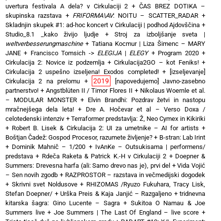
uvertura festivala A dela? v Cirkulaciji 2
+
ČAS BREZ DOTIKA –
skupinska razstava
+
FRIFORMA\AV
: NOITU – SCATTER_RADAR
+
Skladnjin skupek #1: ad-hoc koncert v Cirkulaciji | podhod Ajdovščina
+
Studio_8.1 _kako živijo ljudje
+
Stroj za izboljšanje sveta |
weltverbesserungmaschine
+
Tatiana Kocmur | Liza Šimenc – MARY
JANE
+
Francisco Tomsich ->
ELEGIJA
|
ELEGY
+
Program 2020
+
Cirkulacija 2: Novice iz podzemlja
+
Cirkulacija2GO – kot Feniks!
+
Cirkulacija 2 uspešno izseljena! Exodos completed!
+
[izseljevanje]
2019
Cirkulacija 2 na prelomu
+
[napovedujemo] Javno-zasebno
partnerstvo!
+
Angstblüten II / Timor Flores II
+
Nikolaus Woernle et al.
– MODULAR MONSTER
+
Elvin Brandhi: Pozdrav žetvi in nastopu
mračnejšega dela leta!
+
Dre A. Hočevar et al – Verso Doxa /
celotedenski intenziv
+
Terraformer predstavlja: Ž, Neo Cymex in Kikiriki
+
Robert B. Lisek & Cirkulacija 2: UI za umetnike – AI for artists
+
Boštjan Čadež: Gospod Procesor, razumete življenje?
+
B-stran: Lab Irint
+
Dominik Mahnič – 1/200
+
IvAnKe – Outsukisama | performens/
predstava
+
Rdeča Raketa & Patrick K.-H v Cirkulaciji 2
+
Doepner &
Summers: Drevesna harfa (ali: Samo drevo nas je), prvi del
+
Vida Vojić
– Sen novih zgodb
+
RAZPROSTOR – razstava in večmedijski dogodek
+
Skrivni svet Noldusove
+
RHIZOMAS /Ryuzo Fukuhara, Tracy Lisk,
Stefan Doepner/
+
Urška Preis & Kaja Janjić – Razgaljeno
+
tridnevna
kitarska šagra: Gino Lucente – Sagra
+
Sukitoa O Namau & Joe
Summers live
+
Joe Summers | The Last Of England – live score
+