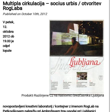
Multipla cirkulacija – socius urbis / otvoritev
RogLaba
Published on October 10th, 2012
V petek,
12.
oktobra
2012 ob
19.00 je
odprl
lopute
Produkti Razširjene C2 na naslovnici brezčasnika Ljubljana
novopostavljeni kreativni laboratorij / kontejner z imenom RogLab na
Petkovškovem nabrežju pri Ambroževem trgu spodaj pri Ljubljanici