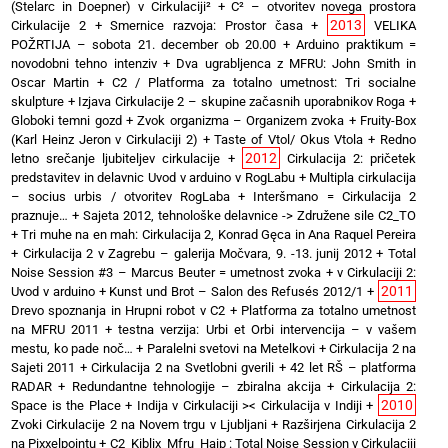
(Stelarc in Doepner) v Cirkulaciji²
+
C² – otvoritev novega prostora
2013
Cirkulacije 2
+
Smernice razvoja: Prostor časa
+
VELIKA
POŽRTIJA – sobota 21. december ob 20.00
+
Arduino praktikum =
novodobni tehno intenziv
+
Dva ugrabljenca z MFRU: John Smith in
Oscar Martin
+
C2 / Platforma za totalno umetnost: Tri socialne
skulpture
+
Izjava Cirkulacije 2 – skupine začasnih uporabnikov Roga
+
Globoki temni gozd
+
Zvok organizma – Organizem zvoka
+
Fruity-Box
(Karl Heinz Jeron v Cirkulaciji 2)
+
Taste of Vtol/ Okus Vtola
+
Redno
2012
letno srečanje ljubiteljev cirkulacije
+
Cirkulacija 2: pričetek
predstavitev in delavnic Uvod v arduino v RogLabu
+
Multipla cirkulacija
– socius urbis / otvoritev RogLaba
+
Interšmano = Cirkulacija 2
praznuje…
+
Sajeta 2012, tehnološke delavnice -> Združene sile C2_TO
+
Tri muhe na en mah: Cirkulacija 2, Konrad Gęca in Ana Raquel Pereira
+
Cirkulacija 2 v Zagrebu – galerija Močvara, 9. -13. junij 2012
+
Total
Noise Session #3 – Marcus Beuter = umetnost zvoka
+
v Cirkulaciji 2:
2011
Uvod v arduino
+
Kunst und Brot – Salon des Refusés 2012/1
+
Drevo spoznanja in Hrupni robot v C2
+
Platforma za totalno umetnost
na MFRU 2011
+
testna verzija: Urbi et Orbi intervencija – v vašem
mestu, ko pade noč…
+
Paralelni svetovi na Metelkovi
+
Cirkulacija 2 na
Sajeti 2011
+
Cirkulacija 2 na Svetlobni gverili
+
42 let RŠ – platforma
RADAR
+
Redundantne tehnologije – zbiralna akcija
+
Cirkulacija 2:
2010
Space is the Place
+
Indija v Cirkulaciji >< Cirkulacija v Indiji
+
Zvoki Cirkulacije 2 na Novem trgu v Ljubljani
+
Razširjena Cirkulacija 2
na Pixxelpointu
+
C2_Kiblix_Mfru_Haip : Total Noise Session v Cirkulaciji