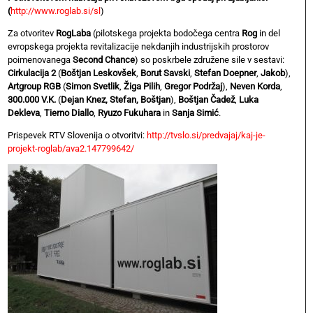
(
http://www.roglab.si/sl
)
Za otvoritev
RogLaba
(pilotskega projekta bodočega centra
Rog
in del
evropskega projekta revitalizacije nekdanjih industrijskih prostorov
poimenovanega
Second Chance
) so poskrbele združene sile v sestavi:
Cirkulacija 2
(
Boštjan Leskovšek
,
Borut Savski
,
Stefan Doepner
,
Jakob
),
Artgroup RGB
(
Simon Svetlik
,
Žiga Pilih
,
Gregor Podržaj
),
Neven Korda
,
300.000 V.K.
(
Dejan Knez, Stefan, Boštjan
),
Boštjan Čadež
,
Luka
Dekleva
,
Tierno Diallo
,
Ryuzo Fukuhara
in
Sanja Simić
.
Prispevek RTV Slovenija o otvoritvi:
http://tvslo.si/predvajaj/kaj-je-
projekt-roglab/ava2.147799642/