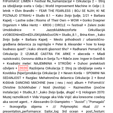
FriFormA\V: LĪMEN
+
Festival Re_humanizacija!
+
Cirkulacija 2 – Stroj
za izboljšanje sveta v Celju | World Improvement Machine in Celje | 2.
letnik
+
Elvin Brandhi – FEAR THE FEARLESS | BOJ SE NJIH, KI NE
POZNAJO STRAHU
+
Studio 8.1 — Kako živijo ljudje, 2/21
+
Barbara
Kapelj – Lastne sobe | Rooms of Their Own -> WOW
+
Gonko Doepner
Organism
+
Mike Hentz – KROG | CIRCLE => festival!
+
Zeleni zvoki
Umoblodnice
+
JazzzklubMezzoforte Cirku5lacijA
sVOBODNImEDmEDIJSKIjAMsEssION
+
Studio_8.1 _ Brina Kren _ kako
živijo ljudje
+
Barbara Kapelj – Mesto prihodnosti / urbanistično-
gradbena delavnica za najmlajše
+
Peter & Alexander = how to keep
loudness quiet? | kako ohraniti glasnost tiho?
+
Radharani Pernarčič &
Cirkulacija 2: IZUMIJE CASTRA FIK ARKE
+
abeceda = Mladi
raziskovalci, Osnovna oblika in Serija Tu
+
Rdeče zore: Ingver in GverilkII
+
Kvadratni meter: NAJEMNINA + STROŠKI
+
Duhovi preteklosti
2020
oživljeni
+
Razširjena Cirkulacija 2: Stroj za izboljšanje sveta
+
Kovidska (hiper)produkcija Cirkulacije 2
+
Neven Korda – SPOMINI NA
SEDANJOST
+
Razglas: Mehatronična delavnica Cirkulacije 2
+
Borut
Kržišnik DANCING MACHINE (new | neu | nov) album
+
FriFormA\V:
Christine Schörkhuber / Noid (Avstrija) – Razmestitve (zvočne
instalacije)
+
Studio_8.1 _kako živijo ljudje,
drugič
+
Q Hologram 2070:
Muzej raznolikosti
+
Vida Voyage aka Vida Vojić aka lonesome cowboy
aka secret agent…
+
Alessandro Di Giampietro – “Assist” | “Pomagalo”
– Ikonografija objema
+
/// Polymorphic ritual ////
+
presentation_performance: Sailor_log: 3rd ocean
+
post_festum: