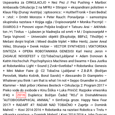
Uspavanka za CIRKULACIJO
+
Nez Pez // Pez Pushing
+
Maribor:
Ambasada Cirkulacija 2 na MFRU
+
Stiropor = ekspandirani polistiren
+
Klaus Filip (Dunaj/ Avstrija) ::optosonics::
+
HuXterlTronik = Dani Bedrač
+ ::vtol:: = Dmitri Morozov
+
Peter Rauch: Ponavljanje – samostojna
skupinska razstava
+
Knjiga oglja / DopisovanjeM
+
Monika Pocrnjić –
SVAROG.3
+
Ponovni vzpon Poljske kraljice!
+
Tatsuru Arai – Arkhitek-
ton /+\ Tinitus – Ljubezen je hladnejša od smrti
+
M / DopisovanjeM
+
Tanja Vujinović – Univerzalni objekti (Eksplozije, BBFs2, Tihožitje)
+
Mešani dvojni trojček | Mixed double triplet = Mike Hentz, Javier Areal
Vélez, Strunarja
+
Derek Holzer – VECTOR SYNTHESIS | VEKTORSKA
SINTEZA
+
OPERA ROBOTANIKKA GENESISI Karl Heinz Jeron
+
ZASAVJE NOISEFEST v C2/Tobačna/Ljubljana!
+
Adam Donovan &
Katrin Hochschuh: Psychophysics Machines and Swarms
+
Ewa Justka
at Robotanikka: Light = Sound || Zvok=Svetloba?
+
Robotanika: Genesis
+
Mini Maker Faire @ C2 Tobačna Ljubljana!
+
Z.B.Ø.R. (Boštjan
Perovšek, Marko Košnik, Borut Savski)
+
Alessandro Di Giampietro –
Whatever you think I am that is what i’m not
+
Seppo Gruendler in Josef
Klammer – Mali pribor | Kleines Besteck
+
Cirkulacija 2: Program 2017
+
Preko vode do svobode v Kinu Šiška
+
Luka Prinčič: Razpoke vmesnika
2016
IF4Q
+
Duplerica: Boštjan Čadež “ROJ” in DivinaMimesis
“AUTOBIOGRAPHICAL ANIMAL”
+
Simfonija groze. Happy New Fear
2017!
+
RADART #7: RADAR NAD TOBAČNO
+
Zaprtje -> Dominik
Mahnič – Kosi 2014-2016
+
Robotanika na razstavi Robotica v Trstu
+
slikarska razstava -> Dominik Mahnič | Kosi 2014-2016
+
John Duncan