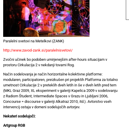
Paralelni svetovi na Metelkovi (ZANK)
http://www.zavod-zank.si/paralelnisvetovi/
Zvočni učinek bo podoben umirjenejšim after-hours situacijam v
prostoru Cirkulacija 2 v nekdanji tovarni Rog.
Način sodelovanja je način horizontalne kolektivne platforme:
modularen, participatoren, preizkušen pri projektih Platforma za totalno
umetnost Cirkulacije 2 v preteklih dveh letih in še v dveh letih pred tem
(MKL Graz 2009, XL eksperiment v galeriji Kapelica 2009 v sodelovanju
z Radiom Študent, Intermediate Spaces v Grazu in Ljubljani 2006,
Concourse = discourse v galeriji Alkatraz 2010, itd.). Avtorstvo vseh
intervencij ostaja v domeni sodelujočih avtorjev.
Nekateri sodelujoči:
Artgroup RGB