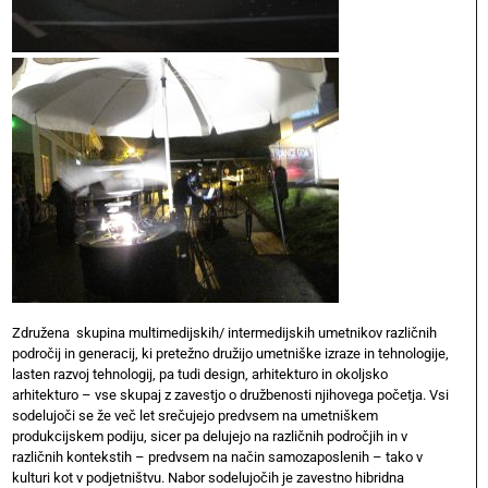
Združena skupina multimedijskih/ intermedijskih umetnikov različnih
področij in generacij, ki pretežno družijo umetniške izraze in tehnologije,
lasten razvoj tehnologij, pa tudi design, arhitekturo in okoljsko
arhitekturo – vse skupaj z zavestjo o družbenosti njihovega početja. Vsi
sodelujoči se že več let srečujejo predvsem na umetniškem
produkcijskem podiju, sicer pa delujejo na različnih področjih in v
različnih kontekstih – predvsem na način samozaposlenih – tako v
kulturi kot v podjetništvu. Nabor sodelujočih je zavestno hibridna