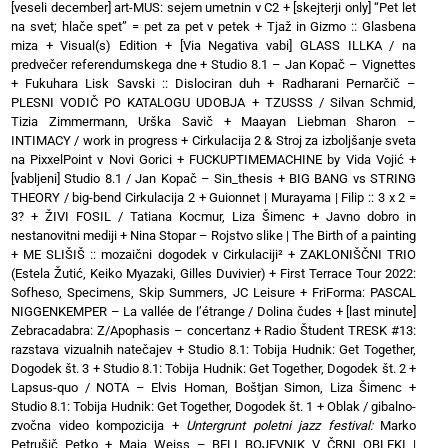
[veseli december] art-MUS: sejem umetnin v C2
+
[skejterji only] “Pet let
na svet; hlače spet” = pet za pet v petek
+
Tjaž in Gizmo :: Glasbena
miza + Visual(s) Edition
+
[Via Negativa vabi] GLASS ILLKA / na
predvečer referendumskega dne
+
Studio 8.1 – Jan Kopač – Vignettes
+
Fukuhara Lisk Savski :: Dislociran duh
+
Radharani Pernarčič –
PLESNI VODIČ PO KATALOGU UDOBJA
+
TZUSSS / Silvan Schmid,
Tizia Zimmermann, Urška Savič
+
Maayan Liebman Sharon –
INTIMACY / work in progress
+
Cirkulacija 2 & Stroj za izboljšanje sveta
na PixxelPoint v Novi Gorici
+
FUCKUPTIMEMACHINE by Vida Vojić
+
[vabljeni] Studio 8.1 / Jan Kopač – Sin_thesis
+
BIG BANG vs STRING
THEORY / big-bend Cirkulacija 2
+
Guionnet | Murayama | Filip :: 3 x 2 =
3?
+
ŽIVI FOSIL / Tatiana Kocmur, Liza Šimenc
+
Javno dobro in
nestanovitni mediji
+
Nina Stopar – Rojstvo slike | The Birth of a painting
+
ME SLIŠIŠ :: mozaični dogodek v Cirkulaciji²
+
ZAKLONIŠČNI TRIO
(Estela Žutić, Keiko Myazaki, Gilles Duvivier)
+
First Terrace Tour 2022:
Sofheso, Specimens, Skip Summers, JC Leisure
+
FriForma: PASCAL
NIGGENKEMPER – La vallée de l’étrange / Dolina čudes
+
[last minute]
Zebracadabra: Z/Apophasis – concertanz
+
Radio Študent TRESK #13:
razstava vizualnih natečajev
+
Studio 8.1: Tobija Hudnik: Get Together,
Dogodek št. 3
+
Studio 8.1: Tobija Hudnik: Get Together, Dogodek št. 2
+
Lapsus-quo / NOTA – Elvis Homan, Boštjan Simon, Liza Šimenc
+
Studio 8.1: Tobija Hudnik: Get Together, Dogodek št. 1
+
Oblak / gibalno-
zvočna video kompozicija
+
Untergrunt poletni jazz festival:
Marko
Petrušič Petko
+
Maja Weiss – BELI BOJEVNIK V ČRNI OBLEKI |