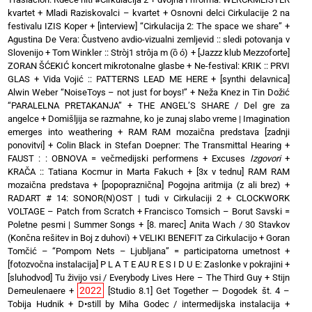
kvartet + Mladi Raziskovalci – kvartet
+
Osnovni delci Cirkulacije 2 na
festivalu IZIS Koper
+
[interview] “Cirkulacija 2: The space we share”
+
Agustina De Vera: Čustveno avdio-vizualni zemljevid :: sledi potovanja v
Slovenijo
+
Tom Winkler :: Stròj1 strôja m (ȍ ó)
+
[Jazzz klub Mezzoforte]
ZORAN ŠĆEKIĆ koncert mikrotonalne glasbe
+
Ne-festival: KRIK :: PRVI
GLAS
+
Vida Vojić :: PATTERNS LEAD ME HERE
+
[synthi delavnica]
Alwin Weber “NoiseToys – not just for boys!”
+
Neža Knez in Tin Dožić
“PARALELNA PRETAKANJA”
+
THE ANGEL’S SHARE / Del gre za
angelce
+
Domišljija se razmahne, ko je zunaj slabo vreme | Imagination
emerges into weathering
+
RAM RAM mozaična predstava [zadnji
ponovitvi]
+
Colin Black in Stefan Doepner: The Transmittal Hearing
+
FAUST : : OBNOVA = večmedijski performens
+
Excuses
Izgovori
+
KRAČA :: Tatiana Kocmur in Marta Fakuch
+
[3x v tednu] RAM RAM
mozaična predstava
+
[popopraznična] Pogojna aritmija (z ali brez)
+
RADART # 14: SONOR(N)OST | tudi v Cirkulaciji 2
+
CLOCKWORK
VOLTAGE – Patch from Scratch
+
Francisco Tomsich – Borut Savski =
Poletne pesmi | Summer Songs
+
[8. marec] Anita Wach / 30 Stavkov
(Končna rešitev in Boj z duhovi)
+
VELIKI BENEFIT za Cirkulacijo
+
Goran
Tomčić – “Pompom Nets – Ljubljana” = participatorna umetnost
+
[fotozvočna instalacija] P L A T E AU R E S I D U E: Zaslonke v pokrajini
+
[sluhodvod] Tu živijo vsi / Everybody Lives Here – The Third Guy + Stijn
2022
Demeulenaere
+
[Studio 8.1] Get Together — Dogodek št. 4 –
Tobija Hudnik
+
D•still by Miha Godec / intermedijska instalacija
+