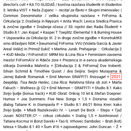
director’s cut!
+
KA TO GLEDAŠ / končna razstava študentk in študentov
3. letnika VIST
+
Neža Zupanc –
recital za flavto
+
Skupni imenovalec |
Common Denominator / velika skupinska razstava
+
FriForma &
Cirkulacija 2: Drašlerja in Røysum
+
Anita Wach: Levica Sredica Pravica
& zvočne zgodbe
+
Draženje očesa // 53. rojstni dan Radia Študent!
+
Studio 8.1: Jan Kopač
+
Kasper T Toeplitz: Elemental II & Burning House
+
Uspavanka za Cirkulacijo št. 2 in druge zvočne zgodbe
+
KonstruktK3
smo državljani NSK
+
[neumorna] FriForma: VVU (Violeta García & Javier
Areal Veléz) in Primož Sukič
+
Martina Jurak: Prehajanje : : Cirkulacija 2
+
KUD Mreža / FriFormA\V: MRM trio & Lina Rica
+
Feminizem zavzema
mesto! FriFormA\V in Rdeče zore
+
Prezenca in e-senca akademskega
slikarja Dominika Mahniča
+
[Cirkulacija 2 & FriForma] Dve trobenti:
Silvan Schmid & Timothée Quost / dva Seijira: Seijiro Murayama &
2021
Jernej Babnik Romaniuk
+
Emil Memon GRAFFITI
finissage
!
+
beepblip, Tisa Neža Herlec, Lina Rica
: Relativna tišina ob zori
+
Marta
Fakuch – Wellness @ C2
+
Emil Memon – GRAFFITI
+
Studio 8.1: Kako
živijo ljudje (bonus track)
+
KUD Obrat: Onkraj 10 let & Stefan Doepner:
Humus
+
Joe Summers: Five New Songs
+
1,5 + Diorama: vizualni
dialog Tatiane K. in Giampaola P.
+
Studio 8.1 #4/21 Brina Kren: kako
živijo ljudje.
+
Mladi Raziskovalci IV. – Lenart De Bock – Steps
+
Tjaž
Juvan: NOISTER::C² – cirkus cirkulatio
+
Dialog 1,5 + Asinhronost /
Tatiana Kocmur in Borut Savski
+
Tao G. Vrhovec Sambolec – Brati (kot)
telesa
+
Studio 8.1 #3 + Šum #16
+
zapovedujemo: John Duncan – Ž
+