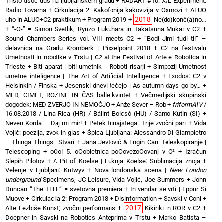
Tristo tisoč duš na ljubljanskem gradu
+
RADART #10: X/L Experiment:
Radio Tovarna
+
Cirkulacija 2: Kakofonija kakovizija v Osmozi
+
ALUO
2018
uho in ALUO+C2 praktikum
+
Program 2019
+
Ne(do)konč(a)no…
+
“-O-” = Simon Svetlik, Ryuzo Fukuhara in Takatsuna Mukai v C2
+
Sound Chambers Series vol. VIII meets C2
+
“Bodi Jimi tudi ti!” –
delavnica na Gradu Kromberk | Pixxelpoint 2018
+
C2 na festivalu
Umetnosti in robotike v Trstu | C2 at the Festival of Arte e Robotica in
Trieste
+
Biti aparat | biti umetnik = Roboti risarji
+
Simpozij Umetnost
umetne inteligence | The Art of Artificial Intelligence
+
Exodos: C2 v
Helsinkih / Finska
+
Jesenski dnevi tečejo | As autumn days go by…
+
MED, CIMET, ROZINE IN ČAS balletkvintet
+
Večmedijski skupinski
dogodek: MED ZVERJO IN NEMOČJO
+
Anže Sever – Rob
+
friformA\V
/
16.08.2018 / Lina Rica (HR) / Bálint Bolcsó (HU) / Samo Kutin (SI)
+
Neven Korda – Daj mi mir!
+
Petek trinajstega: Trije zvočni pari
+
Vida
Vojić: poezija, zvok in glas
+
Špica Ljubljana: Alessandro Di Giampietro
– Thinga Things | Stvari
+
Jana Jevtović & Engin Can: Teleskopiranje |
Telescoping
+
oOo! 5. oOobletnica poOovezoOovanj v C²
+
Izračun
Slepih Pilotov
+
A Pit of Koelse | Luknja Koelse: Sublimacija znoja
+
Velenje v Ljubljani: Kutwyv
+
Nova londonska scena |
New London
underground
Specimens, JC Leisure, Vida Vojić, Joe Summers
+
John
Duncan “The TELL” = svetovna premiera
+
In vendar se vrti | Eppur Si
Muove
+
Cirkulacija 2: Program 2018
+
Disinformation + Savski v Coni
+
2017
Alte Lezbiše Kunst; zvočni performans
+
Kikiriki in ROR v C2
+
Doepner in Savski na Robotics Anteprima v Trstu
+
Marko Batista –