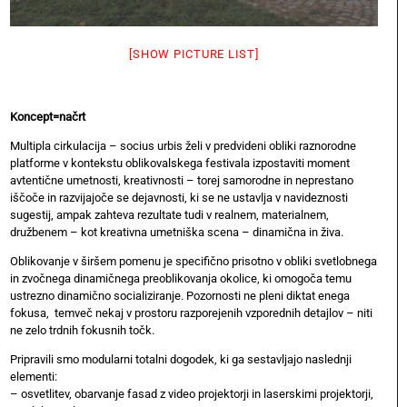
[SHOW PICTURE LIST]
Koncept=načrt
Multipla cirkulacija – socius urbis želi v predvideni obliki raznorodne
platforme v kontekstu oblikovalskega festivala izpostaviti moment
avtentične umetnosti, kreativnosti – torej samorodne in neprestano
iščoče in razvijajoče se dejavnosti, ki se ne ustavlja v navideznosti
sugestij, ampak zahteva rezultate tudi v realnem, materialnem,
družbenem – kot kreativna umetniška scena – dinamična in živa.
Oblikovanje v širšem pomenu je specifično prisotno v obliki svetlobnega
in zvočnega dinamičnega preoblikovanja okolice, ki omogoča temu
ustrezno dinamično socializiranje. Pozornosti ne pleni diktat enega
fokusa, temveč nekaj v prostoru razporejenih vzporednih detajlov – niti
ne zelo trdnih fokusnih točk.
Pripravili smo modularni totalni dogodek, ki ga sestavljajo naslednji
elementi:
– osvetlitev, obarvanje fasad z video projektorji in laserskimi projektorji,