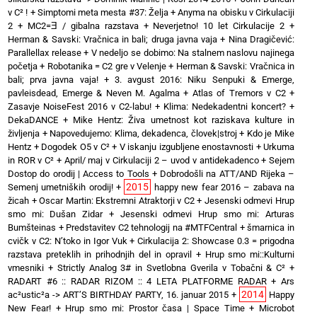
v C² !
+
Simptomi meta mesta #37: Želja
+
Anyma na obisku v Cirkulaciji
2
+
MC2=Ǝ / gibalna razstava
+
Neverjetno! 10 let Cirkulacije 2
+
Herman & Savski: Vračnica in bali; druga javna vaja
+
Nina Dragičević:
Parallellax release
+
V nedeljo se dobimo: Na stalnem naslovu najinega
početja
+
Robotanika = C2 gre v Velenje
+
Herman & Savski: Vračnica in
bali; prva javna vaja!
+
3. avgust 2016: Niku Senpuki & Emerge,
pavleisdead, Emerge & Neven M. Agalma
+
Atlas of Tremors v C2
+
Zasavje NoiseFest 2016 v C2-labu!
+
Klima: Nedekadentni koncert?
+
DekaDANCE
+
Mike Hentz: Živa umetnost kot raziskava kulture in
življenja
+
Napovedujemo: Klima, dekadenca, človek|stroj
+
Kdo je Mike
Hentz
+
Dogodek O5 v C²
+
V iskanju izgubljene enostavnosti
+
Urkuma
in ROR v C²
+
April/ maj v Cirkulaciji 2 – uvod v antidekadenco
+
Sejem
Dostop do orodij | Access to Tools
+
Dobrodošli na ATT/AND Rijeka –
2015
Semenj umetniških orodij!
+
happy new fear 2016 – zabava na
žicah
+
Oscar Martin: Ekstremni Atraktorji v C2
+
Jesenski odmevi Hrup
smo mi: Dušan Zidar
+
Jesenski odmevi Hrup smo mi: Arturas
Bumšteinas
+
Predstavitev C2 tehnologij na #MTFCentral
+
šmarnica in
cvičk v C2: N’toko in Igor Vuk
+
Cirkulacija 2: Showcase 0.3 = prigodna
razstava preteklih in prihodnjih del in opravil
+
Hrup smo mi::Kulturni
vmesniki
+
Strictly Analog 3# in Svetlobna Gverila v Tobačni & C²
+
RADART #6 :: RADAR RIZOM :: 4 LETA PLATFORME RADAR
+
Ars
2014
ac²ustic²a -> ART’S BIRTHDAY PARTY, 16. januar 2015
+
Happy
New Fear!
+
Hrup smo mi: Prostor časa | Space Time
+
Microbot