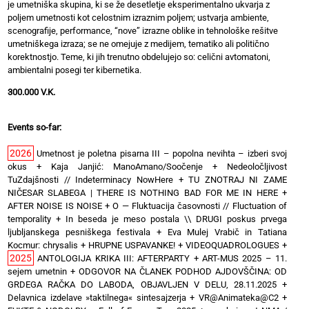
je umetniška skupina, ki se že desetletje eksperimentalno ukvarja z
poljem umetnosti kot celostnim izraznim poljem; ustvarja ambiente,
scenografije, performance, “nove” izrazne oblike in tehnološke rešitve
umetniškega izraza; se ne omejuje z medijem, tematiko ali politično
korektnostjo. Teme, ki jih trenutno obdelujejo so: celični avtomatoni,
ambientalni posegi ter kibernetika.
300.000 V.K.
Events so-far:
2026
Umetnost je poletna pisarna III – popolna nevihta – izberi svoj
okus
+
Kaja Janjić: ManoAmano/Soočenje
+
Nedeoločljivost
TuZdajšnosti // Indeterminacy NowHere
+
TU ZNOTRAJ NI ZAME
NIČESAR SLABEGA | THERE IS NOTHING BAD FOR ME IN HERE
+
AFTER NOISE IS NOISE
+
O — Fluktuacija časovnosti // Fluctuation of
temporality
+
In beseda je meso postala \\ DRUGI poskus prvega
ljubljanskega pesniškega festivala
+
Eva Mulej Vrabič in Tatiana
Kocmur: chrysalis
+
HRUPNE USPAVANKE!
+
VIDEOQUADROLOGUES
+
2025
ANTOLOGIJA KRIKA III: AFTERPARTY
+
ART-MUS 2025 – 11.
sejem umetnin
+
ODGOVOR NA ČLANEK PODHOD AJDOVŠČINA: OD
GRDEGA RAČKA DO LABODA, OBJAVLJEN V DELU, 28.11.2025
+
Delavnica izdelave »taktilnega« sintesajzerja
+
VR@Animateka@C2
+