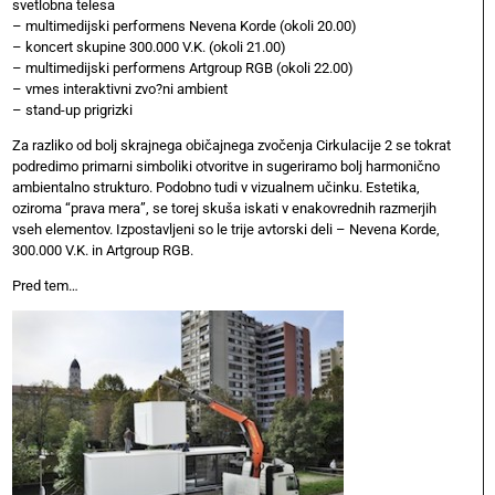
svetlobna telesa
– multimedijski performens Nevena Korde (okoli 20.00)
– koncert skupine 300.000 V.K. (okoli 21.00)
– multimedijski performens Artgroup RGB (okoli 22.00)
– vmes interaktivni zvo?ni ambient
– stand-up prigrizki
Za razliko od bolj skrajnega običajnega zvočenja Cirkulacije 2 se tokrat
podredimo primarni simboliki otvoritve in sugeriramo bolj harmonično
ambientalno strukturo. Podobno tudi v vizualnem učinku. Estetika,
oziroma “prava mera”, se torej skuša iskati v enakovrednih razmerjih
vseh elementov. Izpostavljeni so le trije avtorski deli – Nevena Korde,
300.000 V.K. in Artgroup RGB.
Pred tem…