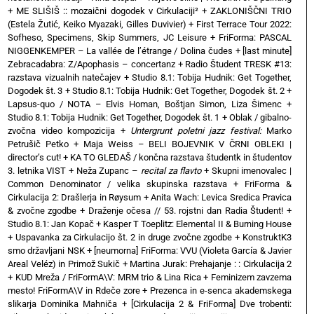
+
ME SLIŠIŠ :: mozaični dogodek v Cirkulaciji²
+
ZAKLONIŠČNI TRIO
(Estela Žutić, Keiko Myazaki, Gilles Duvivier)
+
First Terrace Tour 2022:
Sofheso, Specimens, Skip Summers, JC Leisure
+
FriForma: PASCAL
NIGGENKEMPER – La vallée de l’étrange / Dolina čudes
+
[last minute]
Zebracadabra: Z/Apophasis – concertanz
+
Radio Študent TRESK #13:
razstava vizualnih natečajev
+
Studio 8.1: Tobija Hudnik: Get Together,
Dogodek št. 3
+
Studio 8.1: Tobija Hudnik: Get Together, Dogodek št. 2
+
Lapsus-quo / NOTA – Elvis Homan, Boštjan Simon, Liza Šimenc
+
Studio 8.1: Tobija Hudnik: Get Together, Dogodek št. 1
+
Oblak / gibalno-
zvočna video kompozicija
+
Untergrunt poletni jazz festival:
Marko
Petrušič Petko
+
Maja Weiss – BELI BOJEVNIK V ČRNI OBLEKI |
director’s cut!
+
KA TO GLEDAŠ / končna razstava študentk in študentov
3. letnika VIST
+
Neža Zupanc –
recital za flavto
+
Skupni imenovalec |
Common Denominator / velika skupinska razstava
+
FriForma &
Cirkulacija 2: Drašlerja in Røysum
+
Anita Wach: Levica Sredica Pravica
& zvočne zgodbe
+
Draženje očesa // 53. rojstni dan Radia Študent!
+
Studio 8.1: Jan Kopač
+
Kasper T Toeplitz: Elemental II & Burning House
+
Uspavanka za Cirkulacijo št. 2 in druge zvočne zgodbe
+
KonstruktK3
smo državljani NSK
+
[neumorna] FriForma: VVU (Violeta García & Javier
Areal Veléz) in Primož Sukič
+
Martina Jurak: Prehajanje : : Cirkulacija 2
+
KUD Mreža / FriFormA\V: MRM trio & Lina Rica
+
Feminizem zavzema
mesto! FriFormA\V in Rdeče zore
+
Prezenca in e-senca akademskega
slikarja Dominika Mahniča
+
[Cirkulacija 2 & FriForma] Dve trobenti: