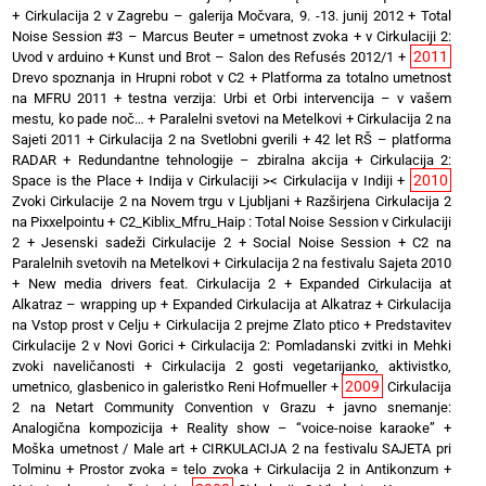
+
Cirkulacija 2 v Zagrebu – galerija Močvara, 9. -13. junij 2012
+
Total
Noise Session #3 – Marcus Beuter = umetnost zvoka
+
v Cirkulaciji 2:
2011
Uvod v arduino
+
Kunst und Brot – Salon des Refusés 2012/1
+
Drevo spoznanja in Hrupni robot v C2
+
Platforma za totalno umetnost
na MFRU 2011
+
testna verzija: Urbi et Orbi intervencija – v vašem
mestu, ko pade noč…
+
Paralelni svetovi na Metelkovi
+
Cirkulacija 2 na
Sajeti 2011
+
Cirkulacija 2 na Svetlobni gverili
+
42 let RŠ – platforma
RADAR
+
Redundantne tehnologije – zbiralna akcija
+
Cirkulacija 2:
2010
Space is the Place
+
Indija v Cirkulaciji >< Cirkulacija v Indiji
+
Zvoki Cirkulacije 2 na Novem trgu v Ljubljani
+
Razširjena Cirkulacija 2
na Pixxelpointu
+
C2_Kiblix_Mfru_Haip : Total Noise Session v Cirkulaciji
2
+
Jesenski sadeži Cirkulacije 2
+
Social Noise Session
+
C2 na
Paralelnih svetovih na Metelkovi
+
Cirkulacija 2 na festivalu Sajeta 2010
+
New media drivers feat. Cirkulacija 2
+
Expanded Cirkulacija at
Alkatraz – wrapping up
+
Expanded Cirkulacija at Alkatraz
+
Cirkulacija
na Vstop prost v Celju
+
Cirkulacija 2 prejme Zlato ptico
+
Predstavitev
Cirkulacije 2 v Novi Gorici
+
Cirkulacija 2: Pomladanski zvitki in Mehki
zvoki naveličanosti
+
Cirkulacija 2 gosti vegetarijanko, aktivistko,
2009
umetnico, glasbenico in galeristko Reni Hofmueller
+
Cirkulacija
2 na Netart Community Convention v Grazu
+
javno snemanje:
Analogična kompozicija
+
Reality show – “voice-noise karaoke”
+
Moška umetnost / Male art
+
CIRKULACIJA 2 na festivalu SAJETA pri
Tolminu
+
Prostor zvoka = telo zvoka
+
Cirkulacija 2 in Antikonzum
+