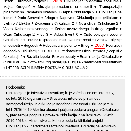
2008
Netart – krompir v žerjavici
+
Cirkulacija 2: Vladavina Konzuma
+
Majda Gregorič v Muzeju premoderne umetnosti
+
Transpozicije
prostorov na Paralelnih svetovih
+
Odprta Cirkulacija 2
+
Cirkulacija na
koruzi / Dario Seraval v Brlogu
+
Napoved: Cirkulacija pod pritiskom
+
Elektro / Elektra
+
Zvočenja v Cirkulaciji 2
+
Novi okusi Cirkulacije 2
+
Video: Kerber nezavednega
+
Kerber nezavednega in druge zgodbe
+
Okus Cirkulacije 2 – st. 3
+
Video: Event C
+
Čisto običajen večer v
Cirkulaciji 2
+
Totalna razprodajna razstava umetnosti
+
Event C: Taljenje
2007
umetnosti v dogodek
+
Hobotnica s polento
+
Brlog
+
Rotirajoči
dogodek v Cirkulaciji 2
+
BRLOG
+
Predstavitev Trivia Records / Zapisi v
Cirkulaciji 2
+
Razbita lepota, Broken beauty
+
Reanimacija Cirkulacije
+
CIRKULACIJA 2 v tovarni Rog nadaljuje
+
Boj se kreativnosti oblastnikov!
+
INTERDISCIPLINARNA POSTAJA CIRKULACIJA 2
Podporniki:
Cirkulacija 2 je iniciativa umetnikov, ki je začela z delom leta 2007,
se leta 2010 organizirala v Društvo za interdisciplinarnost,
samoprodukcijo, in cirkulacijo sodobne umetnosti Cirkulacija 2. V
letih 2016-2019 Mestna občina Ljubljana podpira program Cirkulacije
2, pred tem je podpirala projekte Cirkulacije 2 na letni ravni. V letih
2010-2013 je Ministrstvo za kulturo podprlo štiriletni projekt
Cirkulacija 2 - Platforma za totalno umetnost. Od tedaj na letni ravni