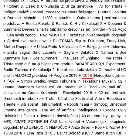
celotedenski intenziv
+
Terraformer predstavlja: Ž, Neo Cymex in Kikiriki
+
Robert B. Lisek & Cirkulacija 2: UI za umetnike – AI for artists
+
Boštjan Čadež: Gospod Procesor, razumete življenje?
+
B-stran: Lab Irint
+
Dominik Mahnič – 1/200
+
IvAnKe – Outsukisama | performens/
predstava
+
Rdeča Raketa & Patrick K.-H v Cirkulaciji 2
+
Doepner &
Summers: Drevesna harfa (ali: Samo drevo nas je), prvi del
+
Vida Vojić
– Sen novih zgodb
+
RAZPROSTOR – razstava in večmedijski dogodek
+
Skrivni svet Noldusove
+
RHIZOMAS /Ryuzo Fukuhara, Tracy Lisk,
Stefan Doepner/
+
Urška Preis & Kaja Janjić – Razgaljeno
+
tridnevna
kitarska šagra: Gino Lucente – Sagra
+
Sukitoa O Namau & Joe
Summers live
+
Joe Summers | The Last Of England – live score
+
Tristo tisoč duš na ljubljanskem gradu
+
RADART #10: X/L Experiment:
Radio Tovarna
+
Cirkulacija 2: Kakofonija kakovizija v Osmozi
+
ALUO
2018
uho in ALUO+C2 praktikum
+
Program 2019
+
Ne(do)konč(a)no…
+
“-O-” = Simon Svetlik, Ryuzo Fukuhara in Takatsuna Mukai v C2
+
Sound Chambers Series vol. VIII meets C2
+
“Bodi Jimi tudi ti!” –
delavnica na Gradu Kromberk | Pixxelpoint 2018
+
C2 na festivalu
Umetnosti in robotike v Trstu | C2 at the Festival of Arte e Robotica in
Trieste
+
Biti aparat | biti umetnik = Roboti risarji
+
Simpozij Umetnost
umetne inteligence | The Art of Artificial Intelligence
+
Exodos: C2 v
Helsinkih / Finska
+
Jesenski dnevi tečejo | As autumn days go by…
+
MED, CIMET, ROZINE IN ČAS balletkvintet
+
Večmedijski skupinski
dogodek: MED ZVERJO IN NEMOČJO
+
Anže Sever – Rob
+
friformA\V
/
16.08.2018 / Lina Rica (HR) / Bálint Bolcsó (HU) / Samo Kutin (SI)
+