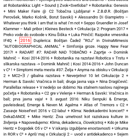
at Robotanikka: Light = Sound || Zvok=Svetloba?
+
Robotanika: Genesis
+
Mini Maker Faire @ C2 Tobačna Ljubljana!
+
Z.B.Ø.R. (Boštjan
Perovšek, Marko Košnik, Borut Savski)
+
Alessandro Di Giampietro –
Whatever you think I am that is what i’m not
+
Seppo Gruendler in Josef
Klammer – Mali pribor | Kleines Besteck
+
Cirkulacija 2: Program 2017
+
Preko vode do svobode v Kinu Šiška
+
Luka Prinčič: Razpoke vmesnika
2016
IF4Q
+
Duplerica: Boštjan Čadež “ROJ” in DivinaMimesis
“AUTOBIOGRAPHICAL ANIMAL”
+
Simfonija groze. Happy New Fear
2017!
+
RADART #7: RADAR NAD TOBAČNO
+
Zaprtje -> Dominik
Mahnič – Kosi 2014-2016
+
Robotanika na razstavi Robotica v Trstu
+
slikarska razstava -> Dominik Mahnič | Kosi 2014-2016
+
John Duncan
v C² !
+
Simptomi meta mesta #37: Želja
+
Anyma na obisku v Cirkulaciji
2
+
MC2=Ǝ / gibalna razstava
+
Neverjetno! 10 let Cirkulacije 2
+
Herman & Savski: Vračnica in bali; druga javna vaja
+
Nina Dragičević:
Parallellax release
+
V nedeljo se dobimo: Na stalnem naslovu najinega
početja
+
Robotanika = C2 gre v Velenje
+
Herman & Savski: Vračnica in
bali; prva javna vaja!
+
3. avgust 2016: Niku Senpuki & Emerge,
pavleisdead, Emerge & Neven M. Agalma
+
Atlas of Tremors v C2
+
Zasavje NoiseFest 2016 v C2-labu!
+
Klima: Nedekadentni koncert?
+
DekaDANCE
+
Mike Hentz: Živa umetnost kot raziskava kulture in
življenja
+
Napovedujemo: Klima, dekadenca, človek|stroj
+
Kdo je Mike
Hentz
+
Dogodek O5 v C²
+
V iskanju izgubljene enostavnosti
+
Urkuma
in ROR v C²
+
April/ maj v Cirkulaciji 2 – uvod v antidekadenco
+
Sejem