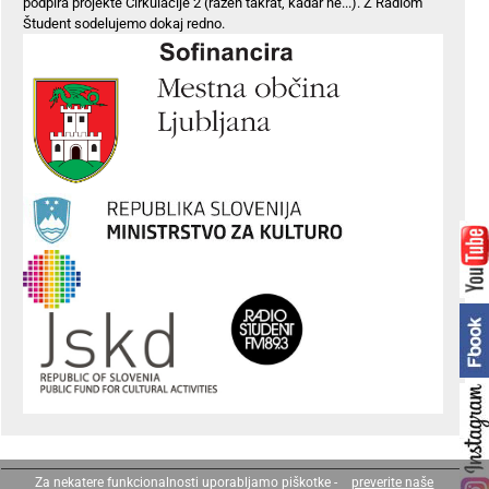
podpira projekte Cirkulacije 2 (razen takrat, kadar ne...). Z Radiom
Študent sodelujemo dokaj redno.
Za nekatere funkcionalnosti uporabljamo piškotke -
preverite naše