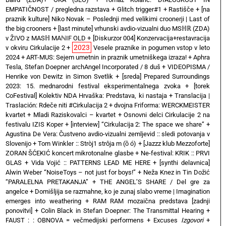
EMPATIČNOST / pregledna razstava
+
Glitch trigger#1
+
Rastišče
+
[na
praznik kulture] Niko Novak – Poslednji med velikimi croonerji | Last of
the big crooners
+
[last minute] vrhunski avdio-vizualni duo MSℍℝ (ZDA)
v ŽIVO z MASℍ MAℕIF OLD
+
[Diskurzor 004] Konzervacija+restavracija
2023
v okviru Cirkulacije 2
+
Vesele praznike in pogumen vstop v leto
2024
+
ART-MUS: Sejem umetnin in praznik umetniškega izraza!
+
Aphra
Tesla, Stefan Doepner archAngel Incorporated / 8 duš
+
VIDEOPISMA /
Henrike von Dewitz in Simon Svetlik
+
[sreda] Prepared Surroundings
2023: 15. mednarodni festival eksperimentalnega zvoka
+
[torek
CoFestival] Kolektiv NDA Hrvaška: Predstava, ki nastaja
+
Translacija |
Traslación: Rdeče niti #Cirkulacija 2
+
dvojna Friforma: WERCKMEISTER
kvartet + Mladi Raziskovalci – kvartet
+
Osnovni delci Cirkulacije 2 na
festivalu IZIS Koper
+
[interview] “Cirkulacija 2: The space we share”
+
Agustina De Vera: Čustveno avdio-vizualni zemljevid :: sledi potovanja v
Slovenijo
+
Tom Winkler :: Stròj1 strôja m (ȍ ó)
+
[Jazzz klub Mezzoforte]
ZORAN ŠĆEKIĆ koncert mikrotonalne glasbe
+
Ne-festival: KRIK :: PRVI
GLAS
+
Vida Vojić :: PATTERNS LEAD ME HERE
+
[synthi delavnica]
Alwin Weber “NoiseToys – not just for boys!”
+
Neža Knez in Tin Dožić
“PARALELNA PRETAKANJA”
+
THE ANGEL’S SHARE / Del gre za
angelce
+
Domišljija se razmahne, ko je zunaj slabo vreme | Imagination
emerges into weathering
+
RAM RAM mozaična predstava [zadnji
ponovitvi]
+
Colin Black in Stefan Doepner: The Transmittal Hearing
+
FAUST : : OBNOVA = večmedijski performens
+
Excuses
Izgovori
+