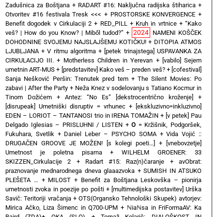
Zadušnica za Boštjana
+
RADART #16: Naključna radijska štiharica
+
Otvoritev #16 festivala Tresk <<<
+
PROSTORSKE KONVERGENCE
+
Benefit dogodek v Cirkulaciji 2
+
RED_PILL
+
Kruh in vrtnice
+
“Kako
2024
veš? | How do you Know? | Miből tudod?”
+
NAMENI KOŠČEK
DOHODNINE SVOJEMU NAJSLAJŠEMU KOTIČKU!
+
DITOPIA ATMOS
LJUBLJANA
+
V ritmu algoritma
+
[petek trinajstega] USPAVANKA ZA
CIRKULACIJO III. + Motherless Children in Yerevan
+
[vabilo] Sejem
umetnin ART-MUS
+
[predstavitev] Kako veš – preden veš?
+
[cofestival]
Sanja Nešković Peršin: Trenutek pred tem
+
The Silent Movies: Po
zabavi | After the Party
+
Neža Knez v sodelovanju s Tatiano Kocmur in
Tinom Dožićem
+
Antez: “No Es” [dekstrocentrično kroženje]
+
[disrupeak] Umetniški disruptiv = vrhunec
+
[ekskluzivno=inkluzivno]
EDEN – LORIOT – TANTANOSI trio in IRENA TOMAŽIN
+
[v petek] Pau
Delgado Iglesias – PRISLUHNI / LISTEN
+
O
= Kržišnik, Podgoršek,
Fukuhara, Svetlik
+
Daniel Leber – PSYCHO SOMA
+
Vida Vojić ::
DRUGAČEN GROOVE JE MOŽEN! [s kolegi poeti…]
+
[vnebovzetje]
Umetnost je poletna pisarna
+
WILHELM GROENER: 33
SKIZZEN_Cirkulacije 2
+
Radart #15: Raz(n)čaranje
+
avObrat:
praznovanje mednarodnega dneva glaaazvoka
+
SUMISH IN ATSUKO
PLEŠETA …
+
MILOST
+
Benefit za Boštjana Leskovška – pionirja
umetnosti zvoka in poezije po pošti
+
[multimedijska postavitev] Urška
Savič: Teritoriji vračanja
+
OTS(Organsko Tehnološki Skupek) avtorjev:
Mirica Ačko, Liza Šimenc in Q700-UPM
+
ℕiaℕsa in FriFormaAV: Ka
Baird (ZDA)+ OKA (SLO)
+
Tomaž Kolarič: DIALOŠKOST IN