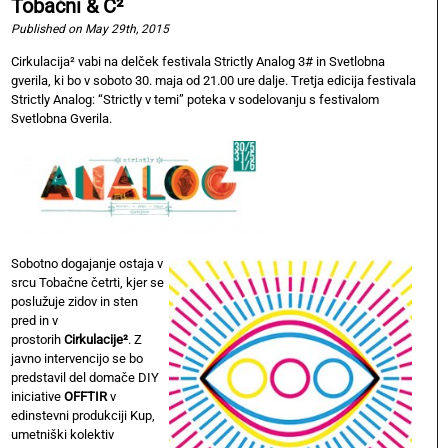
Tobačni & C²
Published on May 29th, 2015
Cirkulacija² vabi na delček festivala Strictly Analog 3# in Svetlobna
gverila, ki bo v soboto 30. maja od 21.00 ure dalje. Tretja edicija festivala
Strictly Analog: “Strictly v temi” poteka v sodelovanju s festivalom
Svetlobna Gverila.
Sobotno dogajanje ostaja v
srcu Tobačne četrti, kjer se
poslužuje zidov in sten
pred in v
prostorih
Cirkulacije²
. Z
javno intervencijo se bo
predstavil del domače DIY
iniciative
OFFTIR
v
edinstevni produkciji Kup,
umetniški kolektiv