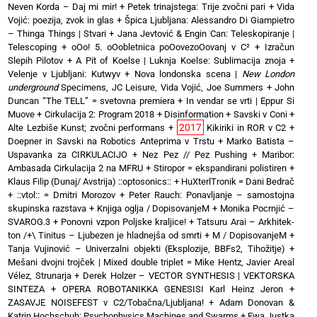
Neven Korda – Daj mi mir!
+
Petek trinajstega: Trije zvočni pari
+
Vida
Vojić: poezija, zvok in glas
+
Špica Ljubljana: Alessandro Di Giampietro
– Thinga Things | Stvari
+
Jana Jevtović & Engin Can: Teleskopiranje |
Telescoping
+
oOo! 5. oOobletnica poOovezoOovanj v C²
+
Izračun
Slepih Pilotov
+
A Pit of Koelse | Luknja Koelse: Sublimacija znoja
+
Velenje v Ljubljani: Kutwyv
+
Nova londonska scena |
New London
underground
Specimens, JC Leisure, Vida Vojić, Joe Summers
+
John
Duncan “The TELL” = svetovna premiera
+
In vendar se vrti | Eppur Si
Muove
+
Cirkulacija 2: Program 2018
+
Disinformation + Savski v Coni
+
2017
Alte Lezbiše Kunst; zvočni performans
+
Kikiriki in ROR v C2
+
Doepner in Savski na Robotics Anteprima v Trstu
+
Marko Batista –
Uspavanka za CIRKULACIJO
+
Nez Pez // Pez Pushing
+
Maribor:
Ambasada Cirkulacija 2 na MFRU
+
Stiropor = ekspandirani polistiren
+
Klaus Filip (Dunaj/ Avstrija) ::optosonics::
+
HuXterlTronik = Dani Bedrač
+ ::vtol:: = Dmitri Morozov
+
Peter Rauch: Ponavljanje – samostojna
skupinska razstava
+
Knjiga oglja / DopisovanjeM
+
Monika Pocrnjić –
SVAROG.3
+
Ponovni vzpon Poljske kraljice!
+
Tatsuru Arai – Arkhitek-
ton /+\ Tinitus – Ljubezen je hladnejša od smrti
+
M / DopisovanjeM
+
Tanja Vujinović – Univerzalni objekti (Eksplozije, BBFs2, Tihožitje)
+
Mešani dvojni trojček | Mixed double triplet = Mike Hentz, Javier Areal
Vélez, Strunarja
+
Derek Holzer – VECTOR SYNTHESIS | VEKTORSKA
SINTEZA
+
OPERA ROBOTANIKKA GENESISI Karl Heinz Jeron
+
ZASAVJE NOISEFEST v C2/Tobačna/Ljubljana!
+
Adam Donovan &
Katrin Hochschuh: Psychophysics Machines and Swarms
+
Ewa Justka