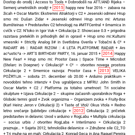
Dostop do orodij | Access to Tools
+
Dobrodošli na ATT/AND Rijeka –
2015
Semenj umetniških orodij!
+
happy new fear 2016 – zabava na
žicah
+
Oscar Martin: Ekstremni Atraktorji v C2
+
Jesenski odmevi Hrup
smo mi: Dušan Zidar
+
Jesenski odmevi Hrup smo mi: Arturas
Bumšteinas
+
Predstavitev C2 tehnologij na #MTFCentral
+
šmarnica in
cvičk v C2: N’toko in Igor Vuk
+
Cirkulacija 2: Showcase 0.3 = prigodna
razstava preteklih in prihodnjih del in opravil
+
Hrup smo mi::Kulturni
vmesniki
+
Strictly Analog 3# in Svetlobna Gverila v Tobačni & C²
+
RADART #6 :: RADAR RIZOM :: 4 LETA PLATFORME RADAR
+
Ars
2014
ac²ustic²a -> ART’S BIRTHDAY PARTY, 16. januar 2015
+
Happy
New Fear!
+
Hrup smo mi: Prostor časa | Space Time
+
Microbot
(Stelarc in Doepner) v Cirkulaciji²
+
C² – otvoritev novega prostora
2013
Cirkulacije 2
+
Smernice razvoja: Prostor časa
+
VELIKA
POŽRTIJA – sobota 21. december ob 20.00
+
Arduino praktikum =
novodobni tehno intenziv
+
Dva ugrabljenca z MFRU: John Smith in
Oscar Martin
+
C2 / Platforma za totalno umetnost: Tri socialne
skulpture
+
Izjava Cirkulacije 2 – skupine začasnih uporabnikov Roga
+
Globoki temni gozd
+
Zvok organizma – Organizem zvoka
+
Fruity-Box
(Karl Heinz Jeron v Cirkulaciji 2)
+
Taste of Vtol/ Okus Vtola
+
Redno
2012
letno srečanje ljubiteljev cirkulacije
+
Cirkulacija 2: pričetek
predstavitev in delavnic Uvod v arduino v RogLabu
+
Multipla cirkulacija
– socius urbis / otvoritev RogLaba
+
Interšmano = Cirkulacija 2
praznuje…
+
Sajeta 2012, tehnološke delavnice -> Združene sile C2_TO
+
Tri muhe na en mah: Cirkulacija 2, Konrad Gęca in Ana Raquel Pereira