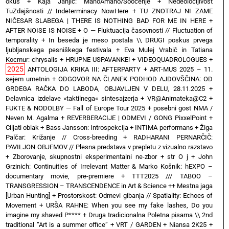
okus
+
Kaja Janjić: ManoAmano/Soočenje
+
Nedeoločljivost
TuZdajšnosti // Indeterminacy NowHere
+
TU ZNOTRAJ NI ZAME
NIČESAR SLABEGA | THERE IS NOTHING BAD FOR ME IN HERE
+
AFTER NOISE IS NOISE
+
O — Fluktuacija časovnosti // Fluctuation of
temporality
+
In beseda je meso postala \\ DRUGI poskus prvega
ljubljanskega pesniškega festivala
+
Eva Mulej Vrabič in Tatiana
Kocmur: chrysalis
+
HRUPNE USPAVANKE!
+
VIDEOQUADROLOGUES
+
2025
ANTOLOGIJA KRIKA III: AFTERPARTY
+
ART-MUS 2025 – 11.
sejem umetnin
+
ODGOVOR NA ČLANEK PODHOD AJDOVŠČINA: OD
GRDEGA RAČKA DO LABODA, OBJAVLJEN V DELU, 28.11.2025
+
Delavnica izdelave »taktilnega« sintesajzerja
+
VR@Animateka@C2
+
FUKTE & NODOLBY — Fall of Europe Tour 2025 + posebni gost NMA /
Neven M. Agalma
+
REVERBERACIJE | ODMEVI / GONG PixxelPoint
+
Ciljati oblak
+
Bass Jansson: Introspekcija
+
INTIMA performans
+
Žiga
Palčar: Križanje // Cross-breeding
+
RADHARANI PERNARČIČ:
PAVILJON OBJEMOV // Plesna predstava v prepletu z vizualno razstavo
+
Zborovanje, skupnostni eksperimentalni ne-zbor
+
str O j
+
John
Grzinich: Continuities of Irrelevant Matter & Marko Košnik: hEXPO –
documentary movie, pre-premiere
+
TTT2025 /// TABOO –
TRANSGRESSION – TRANSCENDENCE in Art & Science ++ Mestna jaga
[Urban Hunting]
+
Prostorskost: Odmevi gibanja // Spatiality: Echoes of
Movement
+
URŠA RAHNE: When you see my fake lashes, Do you
imagine my shaved P****
+
Druga tradicionalna Poletna pisarna \\ 2nd
traditional “Art is a summer office”
+
VRT / GARDEN
+
Niansa 2K25
+