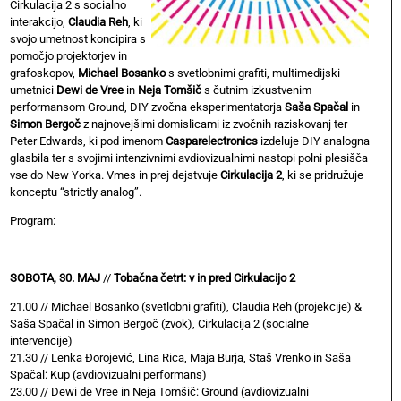
Cirkulacija 2 s socialno
interakcijo,
Claudia Reh
, ki
svojo umetnost koncipira s
pomočjo projektorjev in
grafoskopov,
Michael Bosanko
s svetlobnimi grafiti, multimedijski
umetnici
Dewi de Vree
in
Neja Tomšič
s čutnim izkustvenim
performansom Ground, DIY zvočna eksperimentatorja
Saša Spačal
in
Simon Bergoč
z najnovejšimi domislicami iz zvočnih raziskovanj ter
Peter Edwards, ki pod imenom
Casparelectronics
izdeluje DIY analogna
glasbila ter s svojimi intenzivnimi avdiovizualnimi nastopi polni plesišča
vse do New Yorka. Vmes in prej dejstvuje
Cirkulacija 2
, ki se pridružuje
konceptu “strictly analog”.
Program:
SOBOTA, 30. MAJ
//
Tobačna četrt: v in pred Cirkulacijo 2
21.00 // Michael Bosanko (svetlobni grafiti), Claudia Reh (projekcije) &
Saša Spačal in Simon Bergoč (zvok), Cirkulacija 2 (socialne
intervencije)
21.30 // Lenka Đorojević, Lina Rica, Maja Burja, Staš Vrenko in Saša
Spačal: Kup (avdiovizualni performans)
23.00 // Dewi de Vree in Neja Tomšič: Ground (avdiovizualni