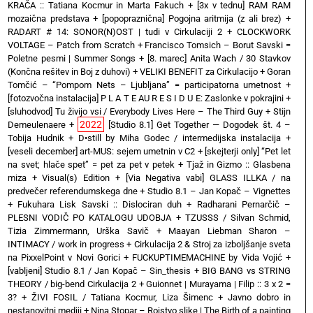
KRAČA :: Tatiana Kocmur in Marta Fakuch
+
[3x v tednu] RAM RAM
mozaična predstava
+
[popopraznična] Pogojna aritmija (z ali brez)
+
RADART # 14: SONOR(N)OST | tudi v Cirkulaciji 2
+
CLOCKWORK
VOLTAGE – Patch from Scratch
+
Francisco Tomsich – Borut Savski =
Poletne pesmi | Summer Songs
+
[8. marec] Anita Wach / 30 Stavkov
(Končna rešitev in Boj z duhovi)
+
VELIKI BENEFIT za Cirkulacijo
+
Goran
Tomčić – “Pompom Nets – Ljubljana” = participatorna umetnost
+
[fotozvočna instalacija] P L A T E AU R E S I D U E: Zaslonke v pokrajini
+
[sluhodvod] Tu živijo vsi / Everybody Lives Here – The Third Guy + Stijn
2022
Demeulenaere
+
[Studio 8.1] Get Together — Dogodek št. 4 –
Tobija Hudnik
+
D•still by Miha Godec / intermedijska instalacija
+
[veseli december] art-MUS: sejem umetnin v C2
+
[skejterji only] “Pet let
na svet; hlače spet” = pet za pet v petek
+
Tjaž in Gizmo :: Glasbena
miza + Visual(s) Edition
+
[Via Negativa vabi] GLASS ILLKA / na
predvečer referendumskega dne
+
Studio 8.1 – Jan Kopač – Vignettes
+
Fukuhara Lisk Savski :: Dislociran duh
+
Radharani Pernarčič –
PLESNI VODIČ PO KATALOGU UDOBJA
+
TZUSSS / Silvan Schmid,
Tizia Zimmermann, Urška Savič
+
Maayan Liebman Sharon –
INTIMACY / work in progress
+
Cirkulacija 2 & Stroj za izboljšanje sveta
na PixxelPoint v Novi Gorici
+
FUCKUPTIMEMACHINE by Vida Vojić
+
[vabljeni] Studio 8.1 / Jan Kopač – Sin_thesis
+
BIG BANG vs STRING
THEORY / big-bend Cirkulacija 2
+
Guionnet | Murayama | Filip :: 3 x 2 =
3?
+
ŽIVI FOSIL / Tatiana Kocmur, Liza Šimenc
+
Javno dobro in
nestanovitni mediji
+
Nina Stopar – Rojstvo slike | The Birth of a painting