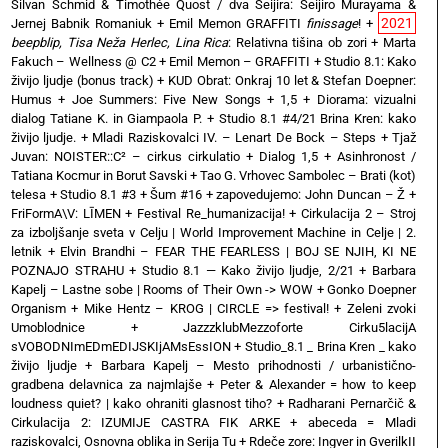
Silvan Schmid & Timothée Quost / dva Seijira: Seijiro Murayama &
2021
Jernej Babnik Romaniuk
+
Emil Memon GRAFFITI
finissage
!
+
beepblip, Tisa Neža Herlec, Lina Rica
: Relativna tišina ob zori
+
Marta
Fakuch – Wellness @ C2
+
Emil Memon – GRAFFITI
+
Studio 8.1: Kako
živijo ljudje (bonus track)
+
KUD Obrat: Onkraj 10 let & Stefan Doepner:
Humus
+
Joe Summers: Five New Songs
+
1,5 + Diorama: vizualni
dialog Tatiane K. in Giampaola P.
+
Studio 8.1 #4/21 Brina Kren: kako
živijo ljudje.
+
Mladi Raziskovalci IV. – Lenart De Bock – Steps
+
Tjaž
Juvan: NOISTER::C² – cirkus cirkulatio
+
Dialog 1,5 + Asinhronost /
Tatiana Kocmur in Borut Savski
+
Tao G. Vrhovec Sambolec – Brati (kot)
telesa
+
Studio 8.1 #3 + Šum #16
+
zapovedujemo: John Duncan – Ž
+
FriFormA\V: LĪMEN
+
Festival Re_humanizacija!
+
Cirkulacija 2 – Stroj
za izboljšanje sveta v Celju | World Improvement Machine in Celje | 2.
letnik
+
Elvin Brandhi – FEAR THE FEARLESS | BOJ SE NJIH, KI NE
POZNAJO STRAHU
+
Studio 8.1 — Kako živijo ljudje, 2/21
+
Barbara
Kapelj – Lastne sobe | Rooms of Their Own -> WOW
+
Gonko Doepner
Organism
+
Mike Hentz – KROG | CIRCLE => festival!
+
Zeleni zvoki
Umoblodnice
+
JazzzklubMezzoforte Cirku5lacijA
sVOBODNImEDmEDIJSKIjAMsEssION
+
Studio_8.1 _ Brina Kren _ kako
živijo ljudje
+
Barbara Kapelj – Mesto prihodnosti / urbanistično-
gradbena delavnica za najmlajše
+
Peter & Alexander = how to keep
loudness quiet? | kako ohraniti glasnost tiho?
+
Radharani Pernarčič &
Cirkulacija 2: IZUMIJE CASTRA FIK ARKE
+
abeceda = Mladi
raziskovalci, Osnovna oblika in Serija Tu
+
Rdeče zore: Ingver in GverilkII