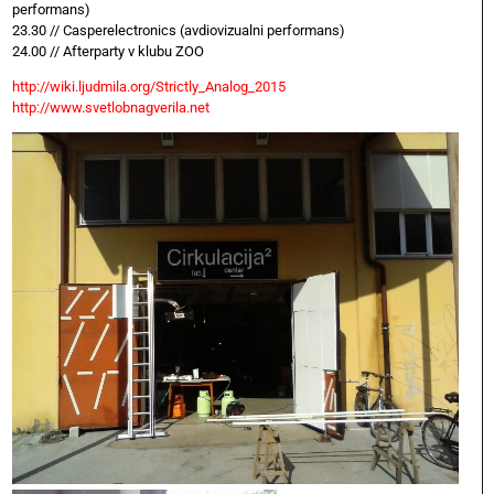
performans)
23.30 // Casperelectronics (avdiovizualni performans)
24.00 // Afterparty v klubu ZOO
http://wiki.ljudmila.org/Strictly_Analog_2015
http://www.svetlobnagverila.net