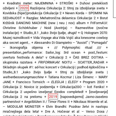
+
Kvadratni meter: NAJEMNINA + STROŠKI
+
Duhovi preteklosti
2020
oživljeni
+
Razširjena Cirkulacija 2: Stroj za izboljšanje sveta
+
Kovidska (hiper)produkcija Cirkulacije 2
+
Neven Korda – SPOMINI NA
SEDANJOST
+
Razglas: Mehatronična delavnica Cirkulacije 2
+
Borut
Kržišnik DANCING MACHINE (new | neu | nov) album
+
FriFormA\V:
Christine Schörkhuber / Noid (Avstrija) – Razmestitve (zvočne
instalacije)
+
Studio_8.1 _kako živijo ljudje,
drugič
+
Q Hologram 2070:
Muzej raznolikosti
+
Vida Voyage aka Vida Vojić aka lonesome cowboy
aka secret agent…
+
Alessandro Di Giampietro – “Assist” | “Pomagalo”
– Ikonografija objema
+
/// Polymorphic ritual ////
+
presentation_performance: Sailor_log: 3rd ocean
+
post_festum:
uvertura festivala A dela? v Cirkulaciji 2
+
ČAS BREZ DOTIKA –
skupinska razstava
+
FRIFORMA\AV
: NOITU – SCATTER_RADAR
+
Skladnjin skupek #1: ad-hoc koncert v Cirkulaciji | podhod Ajdovščina
+
Studio_8.1 _kako živijo ljudje
+
Stroj za izboljšanje sveta |
weltverbesserungmaschine
+
Tatiana Kocmur | Liza Šimenc – MARY
JANE
+
Francisco Tomsich ->
ELEGIJA
|
ELEGY
+
Program 2020
+
Cirkulacija 2: Novice iz podzemlja
+
Cirkulacija2GO – kot Feniks!
+
Cirkulacija 2 uspešno izseljena! Exodos completed!
+
[izseljevanje]
2019
Cirkulacija 2 na prelomu
+
[napovedujemo] Javno-zasebno
partnerstvo!
+
Angstblüten II / Timor Flores II
+
Nikolaus Woernle et al.
– MODULAR MONSTER
+
Elvin Brandhi: Pozdrav žetvi in nastopu
mračnejšega dela leta!
+
Dre A. Hočevar et al – Verso Doxa /